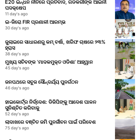
E20 ଇନ୍ଧନ ନୀତିରେ ପ୍ରତିବାଦ, ଗଡକରୀଙ୍କ ଆଇନୀ
ପଦକ୍ଷେପ
11 day's ago
ଇ-ଜିରୋ FIR ପ୍ରଣାଳୀ ଆରମ୍ଭ
30 day's ago
ଜୁଲାଇରେ ସାଧାରଣରୁ କମ୍ ବର୍ଷା, ଖରିଫ ଚାଷରେ ୨୩%
ହ୍ରାସ
38 day's ago
ମୁଖ୍ୟ ସଚିବଙ୍କ ‘ମାଦକମୁକ୍ତ ଓଡିଶା’ ଆହ୍ୱାନ
45 day's ago
ଜନପଥରେ ସବୁଜ ସୌନ୍ଦର୍ଯ୍ୟ ପୁନର୍ଗଠନ
46 day's ago
ହାଇକୋର୍ଟ୍‌ର ନିର୍ଦ୍ଦେଶ: ଡିଜିପିଙ୍କୁ ଆଦେଶ ପାଳନ
ସୁନିଶ୍ଚିତ କରିବାକୁ
52 day's ago
ଲାଦାଖରେ ବଞ୍ଚିତ ଜମି ପୁନର୍ଜୀବନ ପାଇଁ ପରିବେଶ
75 day's ago