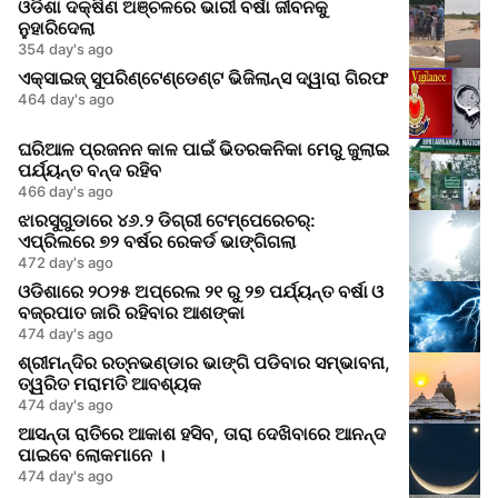
ଓଡିଶା ଦକ୍ଷିଣ ଅଞ୍ଚଳରେ ଭାରୀ ବର୍ଷା ଜୀବନକୁ
ନୁହାରିଦେଲା
354 day's ago
ଏକ୍ସାଇଜ୍ ସୁପରିଣ୍ଟେଣ୍ଡେଣ୍ଟ ଭିଜିଲାନ୍ସ ଦ୍ୱାରା ଗିରଫ
464 day's ago
ଘରିଆଳ ପ୍ରଜନନ କାଳ ପାଇଁ ଭିତରକନିକା ମେରୁ ଜୁଲାଇ
ପର୍ଯ୍ୟନ୍ତ ବନ୍ଦ ରହିବ
466 day's ago
ଝାରସୁଗୁଡାରେ ୪୬.୨ ଡିଗ୍ରୀ ଟେମ୍ପେରେଚର୍:
ଏପ୍ରିଲରେ ୭୨ ବର୍ଷର ରେକର୍ଡ ଭାଙ୍ଗିଗଲା
472 day's ago
ଓଡିଶାରେ ୨୦୨୫ ଅପ୍ରେଲ ୨୧ ରୁ ୨୭ ପର୍ଯ୍ୟନ୍ତ ବର୍ଷା ଓ
ବଜ୍ରପାତ ଜାରି ରହିବାର ଆଶଙ୍କା
474 day's ago
ଶ୍ରୀମନ୍ଦିର ରତ୍ନଭଣ୍ଡାର ଭାଙ୍ଗି ପଡିବାର ସମ୍ଭାବନା,
ତ୍ୱରିତ ମରାମତି ଆବଶ୍ୟକ
474 day's ago
ଆସନ୍ତା ରାତିରେ ଆକାଶ ହସିବ, ତାରା ଦେଖିବାରେ ଆନନ୍ଦ
ପାଇବେ ଲୋକମାନେ ।
474 day's ago