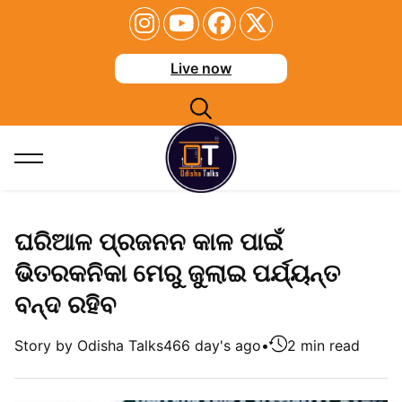
Live now
ଘରିଆଳ ପ୍ରଜନନ କାଳ ପାଇଁ
ଭିତରକନିକା ମେରୁ ଜୁଲାଇ ପର୍ଯ୍ୟନ୍ତ
ବନ୍ଦ ରହିବ
Story by Odisha Talks
466 day's ago
•
2 min read