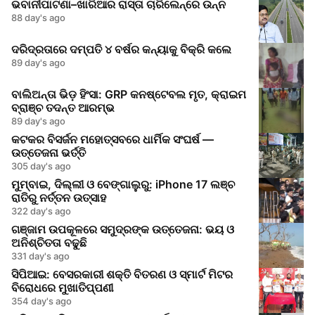
ଭବାନୀପାଟଣା–ଖାରିଆର ରାସ୍ତା ଚାରିଲେନ୍‌ରେ ଉନ୍ନ
88 day's ago
ଦରିଦ୍ରତାରେ ଦମ୍ପତି ୪ ବର୍ଷର କନ୍ୟାକୁ ବିକ୍ରି କଲେ
89 day's ago
ବାଲିଅନ୍ତା ଭିଡ଼ ହିଂସା: GRP କନଷ୍ଟେବଲ ମୃତ, କ୍ରାଇମ
ବ୍ରାଞ୍ଚ ତଦନ୍ତ ଆରମ୍ଭ
89 day's ago
କଟକର ବିସର୍ଜନ ମହୋତ୍ସବରେ ଧାର୍ମିକ ସଂଘର୍ଷ —
ଉତ୍ତେଜନା ଭର୍ତ୍ତି
305 day's ago
ମୁମ୍ବାଇ, ଦିଲ୍ଲୀ ଓ ବେଙ୍ଗାଲୁରୁ: iPhone 17 ଲଞ୍ଚ
ରାତିରୁ ନର୍ତ୍ତନ ଉତ୍ସାହ
322 day's ago
ଗଞ୍ଜାମ ଉପକୂଳରେ ସମୁଦ୍ରଙ୍କ ଉତ୍ତେଜନା: ଭୟ ଓ
ଅନିଶ୍ଚିତତା ବଢୁଛି
331 day's ago
ସିପିଆଇ: ବେସରକାରୀ ଶକ୍ତି ବିତରଣ ଓ ସ୍ମାର୍ଟ ମିଟର
ବିରୋଧରେ ମୁଖାତିପ୍ପଣୀ
354 day's ago