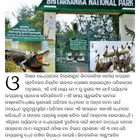
ଓ
ଡିଶାର କେନ୍ଦ୍ରାପଡା ଜିଲ୍ଲାସ୍ଥିତ ଭିତରକନିକା ଜାତୀୟ ଉଦ୍ୟାନ
ପ୍ରତିବଛର ନିୟମିତ ଭାବରେ ଘୋଷଣା କରାଯାଇଥିବା ପରିକଳ୍ପନା
ଅନୁସାରେ, ଏହି ବର୍ଷ ମଧ୍ୟ ମେ ୧ ରୁ ଜୁଲାଇ ୩୧ ଯାଏଁ ପର୍ଯ୍ୟଟକ
ଉଦ୍ୟାନକୁ ପ୍ରବେଶ କରିପାରିବେନି। ଏହି ସମୟ ସ୍ୱାଭାବିକ ଭାବରେ
ଉଷ୍ଣକଟିବନ୍ଧୀୟ ଲୁଣାପାଣି ଘରିଆଳ ଜନ୍ମଦାନ ଓ ଅଣ୍ଡା ଦେବା ପାଇଁ
ଅତ୍ୟନ୍ତ ଗୁରୁତ୍ୱପୂର୍ଣ୍ଣ। ଘରିଆଳ ମାନେ ଏହି ସମୟରେ ଏକାଏକି ଜନ୍ମଦାନ
କରିଥାନ୍ତି ଓ ତାଙ୍କର ଅଣ୍ଡାକୁ ରକ୍ଷା କରିବା ପାଇଁ ଆକ୍ରମକ ହୋଇପାରନ୍ତି।
ଏହିଥିରେ ପର୍ଯ୍ୟଟକ ଓ ବନ୍ୟପ୍ରାଣୀ ଦୁହେଁଙ୍କ ପାଇଁ ସଙ୍କଟ ଉତ୍ପନ୍ନ ହେବାର
ସମ୍ଭାବନା ଥାଏ। ସେଥିପାଇଁ ଓଡିଶା ବନ ବିଭାଗ ପ୍ରଶାସନ ଏହି ୩ ମାସ ଧରି
ଉଦ୍ୟାନକୁ ବନ୍ଦ ରଖିବା ସିଦ୍ଧାନ୍ତ ନେଇଛି। ଭିତରକନିକା ଏସ୍ଟୁଆରିନ