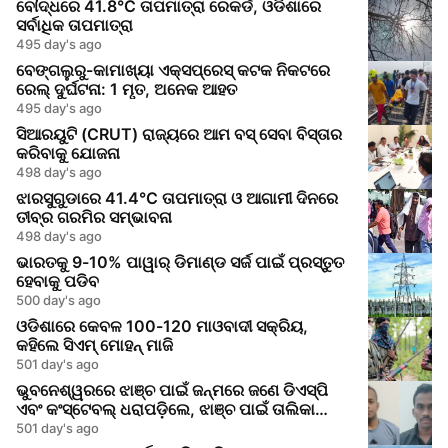
ବୌଦ୍ଧରେ 41.8°C ତାପମାତ୍ରା ରେକର୍ଡ, ଓଡିଶାରେ
ସର୍ବାଧିକ ତାପମାତ୍ରା
495 day's ago
ବେଙ୍ଗଲୁରୁ-କାମାଖ୍ୟା ଏକ୍ସପ୍ରେସ୍ କଟକ ନିକଟରେ
ରେଲ୍ ଦୁର୍ଘଟନା: 1 ମୃତ, ଅନେକ ଆହତ
495 day's ago
ସିଆରୟୁଟି (CRUT) ରାଜ୍ୟରେ ଆମ ବସ୍ ସେବା ବିସ୍ତାର
କରିବାକୁ ଯୋଜନା
498 day's ago
ଝାରସୁଗୁଡାରେ 41.4°C ତାପମାତ୍ରା ଓ ଆଗାମୀ ଦିନରେ
ତୀବ୍ର ଗରମିର ସମ୍ଭାବନା
498 day's ago
ଭାରତକୁ 9-10% ପାୱାର୍ ଡିମାଣ୍ଡ ସର୍ଜ ପାଇଁ ପ୍ରସ୍ତୁତ
ହେବାକୁ ପଡିବ
500 day's ago
ଓଡିଶାରେ କେବଳ 100-120 ମାଓବାଦୀ ସକ୍ରିୟ,
କହିଲେ ସିଏମ୍ ମୋହନ୍ ମାଜି
501 day's ago
ଭୁବନେଶ୍ୱରରେ ଝାଞ୍ଚ ପାଇଁ ଜନ୍ମରେ ଜଣେ ଡିଏସ୍‌ପି
ଏବଂ କଂସ୍ଟେବଲ୍ ଧରାପଡ଼ିଲେ, ଝାଞ୍ଚ ପାଇଁ ତାଲିକା
କରାଗଲା ତାଲିକା
501 day's ago