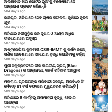
ଅଲହାବାଦ ହାଇ କୋର୍ଟର ରୁଲିଂକୁ ବିଶେଷଜ୍ଞମାନେ
ଆକ୍ରୋଶ ପ୍ରକଟ କରିଛନ୍ତି
504 day's ago
ଜାଜପୁର, ଓଡିଶାରେ ସେବ ଚାଷର ସଫଳତା: କୃଷିରେ ନୂତନ
ଯୁଗ
504 day's ago
ଓଡିଶାର ନଦୀଗୁଡ଼ିକ ଜଳ ଦୂଷଣ ଓ ଆଣ୍ଡ ଅଧିକ
ଉପଯୋଗରେ ଅସୁସ୍ଥ
507 day's ago
ଅଷ୍ଟ୍ରେଲିଆ ଦୁତାବାସୀ CSIR-IMMT କୁ ଦର୍ଶନ କଲେ,
ଖଣିଜ ଗବେଷଣାରେ ସହଯୋଗ ବୃଦ୍ଧି କରାଯିବାକୁ ଚର୍ଚ୍ଚା
508 day's ago
ପୁରୀ ସମୁଦ୍ରତଟରେ ନୀଳ ସାଗରୀୟ ସ୍ଲଗ୍ (Blue
Dragons) ର ଆକ୍ରମଣ, ସତର୍କ ରହିବାର ଆହ୍ୱାନ
508 day's ago
ମହାରାଣା ପ୍ରତାପଙ୍କ ପରିବାରୀ ସଦସ୍ୟ, ଅରବିନ୍ଦ ସିଂ
ମେଁବାଡ଼ 81 ବର୍ଷ ବୟସରେ ମୃତ୍ୟୁବରଣ କରିଛନ୍ତି |
509 day's ago
ଓଡିଶାରେ 8 ମାର୍ଚ୍ଚରୁ ତାପମାତ୍ରା ବୃଦ୍ଧି, ହେବାର
ଆଶଙ୍କା
520 day's ago