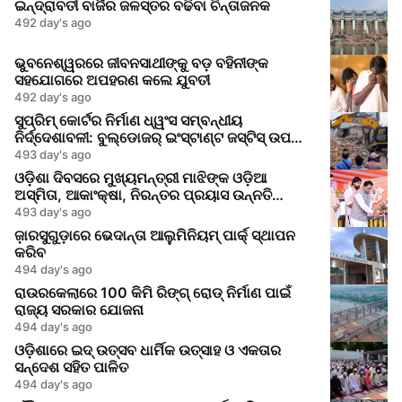
ଇନ୍ଦ୍ରାବତୀ ବାର୍ଜିର ଜଳସ୍ତର ବଢିବା ଚିନ୍ତାଜନକ
492 day's ago
ଭୁବନେଶ୍ୱରରେ ଜୀବନସାଥୀଙ୍କୁ ବଡ଼ ବହିନୀଙ୍କ
ସହଯୋଗରେ ଅପହରଣ କଲେ ଯୁବତୀ
492 day's ago
ସୁପ୍ରିମ୍ କୋର୍ଟର ନିର୍ମାଣ ଧ୍ୱଂସ ସମ୍ବନ୍ଧୀୟ
ନିର୍ଦ୍ଦେଶାବଳୀ: ବୁଲ୍ଡୋଜର୍ ଇଂସ୍ଟାଣ୍ଟ ଜସ୍ଟିସ୍ ଉପରେ
ପ୍ରତିବନ୍ଧ
493 day's ago
ଓଡ଼ିଶା ଦିବସରେ ମୁଖ୍ୟମନ୍ତ୍ରୀ ମାଝିଙ୍କ ଓଡ଼ିଆ
ଅସ୍ମିତା, ଆକାଂକ୍ଷା, ନିରନ୍ତର ପ୍ରୟାସ ଉନ୍ନତି
ରୋଡମ୍ୟାପ୍
493 day's ago
ଜ଼ାରସୁଗୁଡ଼ାରେ ଭେଦାନ୍ତା ଆଲୁମିନିୟମ୍ ପାର୍କ୍ ସ୍ଥାପନ
କରିବ
494 day's ago
ରାଉରକେଲାରେ 100 କିମି ରିଙ୍ଗ୍ ରୋଡ୍ ନିର୍ମାଣ ପାଇଁ
ରାଜ୍ୟ ସରକାର ଯୋଜନା
494 day's ago
ଓଡ଼ିଶାରେ ଇଦ୍ ଉତ୍ସବ ଧାର୍ମିକ ଉତ୍ସାହ ଓ ଏକତାର
ସନ୍ଦେଶ ସହିତ ପାଳିତ
494 day's ago