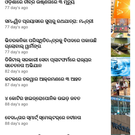
ଓଡ଼ିଶାରେ ତୀବ୍ର ଉଷ୍ଣତାରେ ୩ ମୃତ୍ୟୁ
77 day's ago
ସମନ୍ୱିତ ପ୍ରୟାସରେ ସୁଚାରୁ ରଥଯାତ୍ରା: ମନ୍ତ୍ରୀ
77 day's ago
ଭିତରକନିକା ପରିସ୍ଥିତିତନ୍ତ୍ରକୁ ବିପଦରେ ପକାଉଛି
ଗ୍ଲୋବାଲ୍ ୱାର୍ମିଙ୍ଗ
77 day's ago
ଡିଜିଟାଲ୍ ସରକାରୀ ସେବା ପ୍ଲାଟଫର୍ମରେ ରାଜ୍ୟର
ସଚେତନତା ଅଭିଯାନ
82 day's ago
କଟକରେ ତଳୱାର ଆକ୍ରମଣରେ ୩ ଆହତ
87 day's ago
୪ କୋଟିର ହାଇଡ୍ରୋପୋନିକ ଉଇଡ଼ ଜବତ
88 day's ago
ବେଦାନ୍ତାର ସ୍ମାର୍ଟ୍‌ ସ୍ମେଲ୍ଟର୍‌ରେ ନବୀନତା
88 day's ago