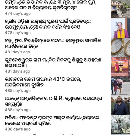
ରମ୍ବାନ୍‌ରେ ଭୟାନକ ବନ୍ୟା: ୩ ମୃତ, ୪ ଲୋକ ଗୁମ,
ଅନେକ ଘର ଓ ବିଦ୍ୟାଳୟ କ୍ଷତିଗ୍ରସ୍ତ
474 day's ago
ଗ୍ରୀନ ଓଡ଼ିଶା ଲକ୍ଷ୍ୟ ପୂରଣ ପାଇଁ ପ୍ରତିବଦ୍ଧ:
ଉପମୁଖ୍ୟମନ୍ତ୍ରୀ କାନକ ବର୍ଧନ ସିଂହ ଦେଓ
478 day's ago
ବଢ଼ୁଥିବା ବିବାହବିଚ୍ଛେଦ ଘଟଣା: ବଦଳୁଥିବା ସାମାଜିକ
ମାନସିକତାର ଚିହ୍ନ
481 day's ago
ଭୁବନେଶ୍ୱରର ରାମ ମନ୍ଦିର ନିକଟରୁ ଶିଶୁକୁ ଅପହରଣ
କରାଯାଇଛି।
481 day's ago
ଭାରତରେ ଗରମ ତାପମାନ 43°C ଉପରେ,
ନାଗରିକମାନେ ଦୁଃଖିତ
485 day's ago
ଆନନ୍ତ ଅମ୍ବାନିଙ୍କ ୧୮୦ କି.ମି. ଦ୍ୱାରକା ପଦଯାତ୍ରା
ସମ୍ପୂର୍ଣ୍ଣ
488 day's ago
ଓଡିଶା: ଫରେଷ୍ଟ ରାଇଟ୍ସ ଆକ୍ଟ କାର୍ଯ୍ୟାନ୍ବୟନରେ
ଦେଶରେ ଅଗ୍ରଣୀ ଭୂମିକା
488 day's ago