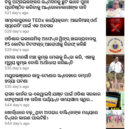
ବିଜୁ ପଟ୍ନାଇକଙ୍କର ଜନ୍ମଦିନକୁ ଛୁଟି ଭାବେ ପୁନଃ
ପ୍ରତିଷ୍ଠିତ କରିବାକୁ ଆନ୍ଦୋଳନକାରୀଙ୍କ ଦାବି
521 day's ago
ସମ୍ବଲପୁରରେ TEDx କାର୍ଯ୍ୟକ୍ରମ: ଆଇଡିଆସ୍ ଓର୍ଥ
ସ୍ପ୍ରେଡିଂ ପାଇଁ ଏକ ଅବସର
529 day's ago
ଓଡିଶାର ଇକନୋମିକ୍ ଅଫେନ୍ସ ୱିଙ୍ଗ୍ ହାଇଦ୍ରାବାଦରୁ
₹5 କୋଟିର ଚିଟଫଣ୍ଡ୍ ଆରୋପୀକୁ ଗିରଫ୍ କରିଛି
529 day's ago
ମମତା ବାନର୍ଜୀ ମହା କୁମ୍ଭ ମେଳାକୁ ନିନ୍ଦା କରି, ଏହାକୁ
ମୃତ୍ୟୁ କୁମ୍ଭ ବୋଲି ଅର୍ଥାଧାରା କରିଛନ୍ତି
535 day's ago
ମୟୁରଭଞ୍ଜରେ ଜାଦୁ-ଟୋଣାର ସନ୍ଦେହରେ ଦମ୍ପତି
ହତ୍ୟା ଘଟଣା
535 day's ago
ରାସନ କାର୍ଡର ଇ-କେୱାଇସି ଯାଞ୍ଚ ପାଇଁ ଓଡିଶା ସରକାର
ଫେବୃଆରୀ ୧୫ ତାରିଖ ପର୍ଯ୍ୟନ୍ତ ସମୟସୀମା ସ୍ଥିର
କରିଛନ୍ତି
544 day's ago
ଖୋର୍ଦ୍ଧାରେ ବଢ଼ୁଥିବା ଅପରାଧ ବାସିନ୍ଦାଙ୍କ ମଧ୍ୟରେ
ଚିନ୍ତାର କାରଣ ପାଲଟିଛି।
544 day's ago