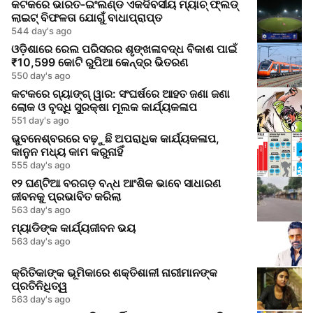
କଟକରେ ଭାରତ-ଇଂଲଣ୍ଡ ଏକଦିବସୀୟ ମ୍ୟାଚ୍ ଫ୍ଲଡ୍
ଲାଇଟ୍ ବିଫଳତା ଯୋଗୁଁ ବାଧାପ୍ରାପ୍ତ
544 day's ago
ଓଡ଼ିଶାରେ ରେଲ ପରିସରର ଶୃଙ୍ଖଳାବଦ୍ଧ ବିକାଶ ପାଇଁ
₹10,599 କୋଟି ରୁପିଆ କେନ୍ଦ୍ର ଭିତରଣ
550 day's ago
କଟକରେ ଗ୍ୟାଙ୍ଗ୍ ୱାର: ସଂଘର୍ଷରେ ଆହତ ଜଣା ଜଣା
ଲୋକ ଓ ବୃଦ୍ଧି ସୁରକ୍ଷା ମୂଲକ କାର୍ଯ୍ୟକଳାପ
551 day's ago
ଭୁବନେଶ୍ବରରେ ବଢ଼ୁଛି ଅପରାଧିକ କାର୍ଯ୍ୟକଳାପ,
କାନୁନ ମଧ୍ୟ କାମ କରୁନାହିଁ
555 day's ago
୧୨ ଘଣ୍ଟିଆ ବରଗଡ଼ ବନ୍ଧ ଆଂଶିକ ଭାବେ ସାଧାରଣ
ଜୀବନକୁ ପ୍ରଭାବିତ କରିଲା
563 day's ago
ମ୍ୟାଡିଙ୍କ କାର୍ଯ୍ୟଜୀବନ ଭୟ
563 day's ago
କ୍ରିତିକାଙ୍କ ଭୂମିକାରେ ଶକ୍ତିଶାଳୀ ନାରୀମାନଙ୍କ
ପ୍ରତିନିଧିତ୍ୱ
563 day's ago