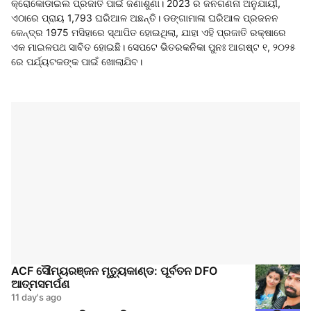
କ୍ରୋକୋଡାଇଲ ପ୍ରଜାତି ପାଇଁ ଜଣାଶୁଣା। 2023 ର ଜନଗଣନା ଅନୁଯାୟୀ,
ଏଠାରେ ପ୍ରାୟ 1,793 ଘରିଆଳ ଅଛନ୍ତି। ଡଙ୍ଗାମାଳା ଘରିଆଳ ପ୍ରଜନନ
କେନ୍ଦ୍ର 1975 ମସିହାରେ ସ୍ଥାପିତ ହୋଇଥିଲା, ଯାହା ଏହି ପ୍ରଜାତି ରକ୍ଷାରେ
ଏକ ମାଇଳପଥ ସାବିତ ହୋଇଛି। ସେପଟେ ଭିତରକନିକା ପୁନଃ ଆଗଷ୍ଟ ୧, ୨୦୨୫
ରେ ପର୍ଯ୍ୟଟକଙ୍କ ପାଇଁ ଖୋଲାଯିବ।
ACF ସୌମ୍ୟରଞ୍ଜନ ମୃତ୍ୟୁକାଣ୍ଡ: ପୂର୍ବତନ DFO
ଆତ୍ମସମର୍ପଣ
11 day's ago