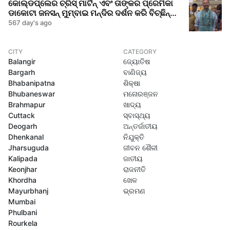
କୋଲ୍ଡପ୍ଲେର ଚ୍ରିସ୍ ମାର୍ଟିନ୍ ଏବଂ ତାଙ୍କର ପ୍ରେମିକା
ଡାକୋଟା ଜନସନ୍ ମୁମ୍ବାଇ ମନ୍ଦିର ଦର୍ଶନ କରି ବିଚ୍ଛିନ୍ନ
ଅଭିଯୋଗକୁ ମିଠା ଦେଲେ
567 day's ago
CITY
CATEGORY
Balangir
ଜ୍ୟୋତିଷ
Bargarh
ବାଣିଜ୍ୟ
Bhabanipatna
ଶିକ୍ଷା
Bhubaneswar
ମନୋରଞ୍ଜନ
Brahmapur
ଖାଦ୍ୟ
Cuttack
ସ୍ବାସ୍ଥ୍ୟ
Deogarh
ଅନ୍ତର୍ଜାତୀୟ
Dhenkanal
ନିଯୁକ୍ତି
Jharsuguda
ଜୀବନ ଶୈଳୀ
Kalipada
ଜାତୀୟ
Keonjhar
ରାଜନୀତି
Khordha
ଖେଳ
Mayurbhanj
ଭ୍ରମଣ
Mumbai
Phulbani
Rourkela