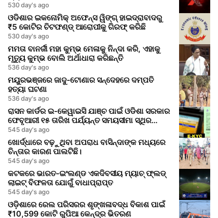
530 day's ago
ଓଡିଶାର ଇକନୋମିକ୍ ଅଫେନ୍ସ ୱିଙ୍ଗ୍ ହାଇଦ୍ରାବାଦରୁ
₹5 କୋଟିର ଚିଟଫଣ୍ଡ୍ ଆରୋପୀକୁ ଗିରଫ୍ କରିଛି
530 day's ago
ମମତା ବାନର୍ଜୀ ମହା କୁମ୍ଭ ମେଳାକୁ ନିନ୍ଦା କରି, ଏହାକୁ
ମୃତ୍ୟୁ କୁମ୍ଭ ବୋଲି ଅର୍ଥାଧାରା କରିଛନ୍ତି
536 day's ago
ମୟୁରଭଞ୍ଜରେ ଜାଦୁ-ଟୋଣାର ସନ୍ଦେହରେ ଦମ୍ପତି
ହତ୍ୟା ଘଟଣା
536 day's ago
ରାସନ କାର୍ଡର ଇ-କେୱାଇସି ଯାଞ୍ଚ ପାଇଁ ଓଡିଶା ସରକାର
ଫେବୃଆରୀ ୧୫ ତାରିଖ ପର୍ଯ୍ୟନ୍ତ ସମୟସୀମା ସ୍ଥିର
କରିଛନ୍ତି
545 day's ago
ଖୋର୍ଦ୍ଧାରେ ବଢ଼ୁଥିବା ଅପରାଧ ବାସିନ୍ଦାଙ୍କ ମଧ୍ୟରେ
ଚିନ୍ତାର କାରଣ ପାଲଟିଛି।
545 day's ago
କଟକରେ ଭାରତ-ଇଂଲଣ୍ଡ ଏକଦିବସୀୟ ମ୍ୟାଚ୍ ଫ୍ଲଡ୍
ଲାଇଟ୍ ବିଫଳତା ଯୋଗୁଁ ବାଧାପ୍ରାପ୍ତ
545 day's ago
ଓଡ଼ିଶାରେ ରେଲ ପରିସରର ଶୃଙ୍ଖଳାବଦ୍ଧ ବିକାଶ ପାଇଁ
₹10,599 କୋଟି ରୁପିଆ କେନ୍ଦ୍ର ଭିତରଣ