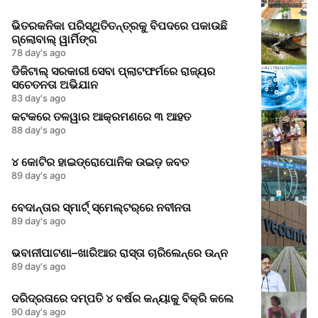
ଭିତରକନିକା ପରିସ୍ଥିତିତନ୍ତ୍ରକୁ ବିପଦରେ ପକାଉଛି
ଗ୍ଲୋବାଲ୍ ୱାର୍ମିଙ୍ଗ
78 day's ago
ଡିଜିଟାଲ୍ ସରକାରୀ ସେବା ପ୍ଲାଟଫର୍ମରେ ରାଜ୍ୟର
ସଚେତନତା ଅଭିଯାନ
83 day's ago
କଟକରେ ତଳୱାର ଆକ୍ରମଣରେ ୩ ଆହତ
88 day's ago
୪ କୋଟିର ହାଇଡ୍ରୋପୋନିକ ଉଇଡ଼ ଜବତ
89 day's ago
ବେଦାନ୍ତାର ସ୍ମାର୍ଟ୍‌ ସ୍ମେଲ୍ଟର୍‌ରେ ନବୀନତା
89 day's ago
ଭବାନୀପାଟଣା–ଖାରିଆର ରାସ୍ତା ଚାରିଲେନ୍‌ରେ ଉନ୍ନ
89 day's ago
ଦରିଦ୍ରତାରେ ଦମ୍ପତି ୪ ବର୍ଷର କନ୍ୟାକୁ ବିକ୍ରି କଲେ
90 day's ago