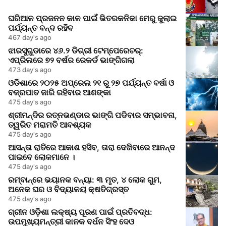
ଘରିଆଳ ପ୍ରଜନନ କାଳ ପାଇଁ ଭିତରକନିକା ମେରୁ ଜୁଲାଇ
ପର୍ଯ୍ୟନ୍ତ ବନ୍ଦ ରହିବ
467 day's ago
ଝାରସୁଗୁଡାରେ ୪୬.୨ ଡିଗ୍ରୀ ଟେମ୍ପେରେଚର୍:
ଏପ୍ରିଲରେ ୭୨ ବର୍ଷର ରେକର୍ଡ ଭାଙ୍ଗିଗଲା
473 day's ago
ଓଡିଶାରେ ୨୦୨୫ ଅପ୍ରେଲ ୨୧ ରୁ ୨୭ ପର୍ଯ୍ୟନ୍ତ ବର୍ଷା ଓ
ବଜ୍ରପାତ ଜାରି ରହିବାର ଆଶଙ୍କା
475 day's ago
ଶ୍ରୀମନ୍ଦିର ରତ୍ନଭଣ୍ଡାର ଭାଙ୍ଗି ପଡିବାର ସମ୍ଭାବନା,
ତ୍ୱରିତ ମରାମତି ଆବଶ୍ୟକ
475 day's ago
ଆସନ୍ତା ରାତିରେ ଆକାଶ ହସିବ, ତାରା ଦେଖିବାରେ ଆନନ୍ଦ
ପାଇବେ ଲୋକମାନେ ।
475 day's ago
ରମ୍ବାନ୍‌ରେ ଭୟାନକ ବନ୍ୟା: ୩ ମୃତ, ୪ ଲୋକ ଗୁମ,
ଅନେକ ଘର ଓ ବିଦ୍ୟାଳୟ କ୍ଷତିଗ୍ରସ୍ତ
475 day's ago
ଗ୍ରୀନ ଓଡ଼ିଶା ଲକ୍ଷ୍ୟ ପୂରଣ ପାଇଁ ପ୍ରତିବଦ୍ଧ:
ଉପମୁଖ୍ୟମନ୍ତ୍ରୀ କାନକ ବର୍ଧନ ସିଂହ ଦେଓ