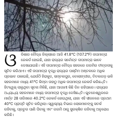
ଓ
ଡିଶାର ବୌଦ୍ଧ ଜିଲ୍ଲାରେ ଆଜି 41.8°C (107.2°F) ତାପମାତ୍ରା
ରେକର୍ଡ ହୋଇଛି, ଯାହା ରାଜ୍ୟର ସର୍ବୋଚ୍ଚ ତାପମାତ୍ରା ଭାବେ
ଦେଖାଯାଇଛି। ଏହି ତାପମାତ୍ରା ବୌଦ୍ଧ ସହରରେ ଗରମିର ତୀବ୍ରତାକୁ
ସୂଚିତ କରିଥାଏ। ଏହି ତାପମାତ୍ରା ବୃଦ୍ଧି ରାଜ୍ୟର ପଶ୍ଚିମ ଅଞ୍ଚଳରେ ଅଧିକ
ପ୍ରଭାବ ପକାଇଛି, ଯେଉଁଠି ହିରାକୁଦ, ସମ୍ବଲପୁର, ବୋଲାଙ୍ଗୀର, ତିତଲଗଡ଼ ଭଳି
ସହରମାନେ ମଧ୍ୟ 41°C କିମ୍ବା ତାହାଠୁ ଅଧିକ ତାପମାତ୍ରା ରେକର୍ଡ କରିଛନ୍ତି।
ହିଟୱେଭ୍ ଚାଲୁଥିବା ସୂଚନା ମିଳିଛି, ଯାହା ଆଗାମୀ କିଛି ଦିନ ରହିପାରେ। ରାଜ୍ୟର
ଅନ୍ୟାନ୍ୟ ସହରମାନେ ମଧ୍ୟ ତାପମାତ୍ରା ବୃଦ୍ଧି ଦେଖିଛନ୍ତି। ଭୁବନେଶ୍ୱରରେ
ମାର୍ଚ୍ଚ 28 ତାରିଖରେ 40.2°C ରେକର୍ଡ ହୋଇଥିଲା, ଯାହା ଏହି ସୀଜନରେ ପ୍ରଥମ
40°C ପ୍ରାପ୍ତି ସୂଚିତ କରିଥିଲା। ସ୍ୱାସ୍ଥ୍ୟ ବିଭାଗ ଲୋକମାନଙ୍କୁ ସତର୍କ
ରହିବାକୁ, ପ୍ରଚୁର ପାଣି ପିବାକୁ ଏବଂ ଗରମି ଠାରୁ ସୁରକ୍ଷିତ ରହିବାକୁ ଅନୁରୋଧ
କରିଛି।