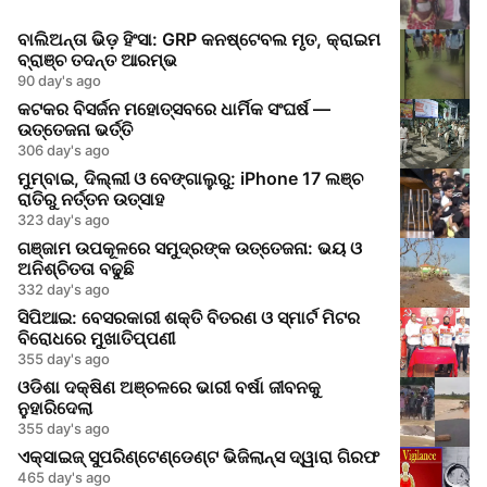
ବାଲିଅନ୍ତା ଭିଡ଼ ହିଂସା: GRP କନଷ୍ଟେବଲ ମୃତ, କ୍ରାଇମ
ବ୍ରାଞ୍ଚ ତଦନ୍ତ ଆରମ୍ଭ
90 day's ago
କଟକର ବିସର୍ଜନ ମହୋତ୍ସବରେ ଧାର୍ମିକ ସଂଘର୍ଷ —
ଉତ୍ତେଜନା ଭର୍ତ୍ତି
306 day's ago
ମୁମ୍ବାଇ, ଦିଲ୍ଲୀ ଓ ବେଙ୍ଗାଲୁରୁ: iPhone 17 ଲଞ୍ଚ
ରାତିରୁ ନର୍ତ୍ତନ ଉତ୍ସାହ
323 day's ago
ଗଞ୍ଜାମ ଉପକୂଳରେ ସମୁଦ୍ରଙ୍କ ଉତ୍ତେଜନା: ଭୟ ଓ
ଅନିଶ୍ଚିତତା ବଢୁଛି
332 day's ago
ସିପିଆଇ: ବେସରକାରୀ ଶକ୍ତି ବିତରଣ ଓ ସ୍ମାର୍ଟ ମିଟର
ବିରୋଧରେ ମୁଖାତିପ୍ପଣୀ
355 day's ago
ଓଡିଶା ଦକ୍ଷିଣ ଅଞ୍ଚଳରେ ଭାରୀ ବର୍ଷା ଜୀବନକୁ
ନୁହାରିଦେଲା
355 day's ago
ଏକ୍ସାଇଜ୍ ସୁପରିଣ୍ଟେଣ୍ଡେଣ୍ଟ ଭିଜିଲାନ୍ସ ଦ୍ୱାରା ଗିରଫ
465 day's ago