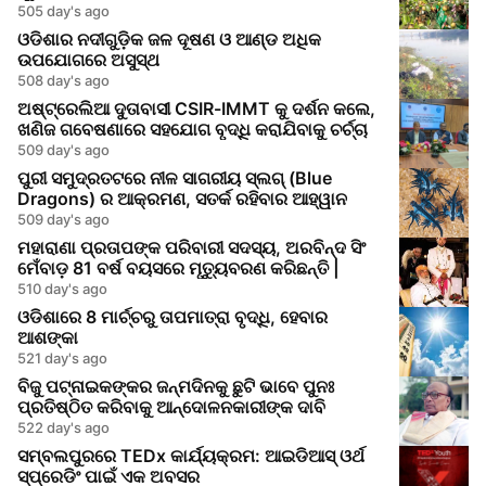
505 day's ago
ଓଡିଶାର ନଦୀଗୁଡ଼ିକ ଜଳ ଦୂଷଣ ଓ ଆଣ୍ଡ ଅଧିକ
ଉପଯୋଗରେ ଅସୁସ୍ଥ
508 day's ago
ଅଷ୍ଟ୍ରେଲିଆ ଦୁତାବାସୀ CSIR-IMMT କୁ ଦର୍ଶନ କଲେ,
ଖଣିଜ ଗବେଷଣାରେ ସହଯୋଗ ବୃଦ୍ଧି କରାଯିବାକୁ ଚର୍ଚ୍ଚା
509 day's ago
ପୁରୀ ସମୁଦ୍ରତଟରେ ନୀଳ ସାଗରୀୟ ସ୍ଲଗ୍ (Blue
Dragons) ର ଆକ୍ରମଣ, ସତର୍କ ରହିବାର ଆହ୍ୱାନ
509 day's ago
ମହାରାଣା ପ୍ରତାପଙ୍କ ପରିବାରୀ ସଦସ୍ୟ, ଅରବିନ୍ଦ ସିଂ
ମେଁବାଡ଼ 81 ବର୍ଷ ବୟସରେ ମୃତ୍ୟୁବରଣ କରିଛନ୍ତି |
510 day's ago
ଓଡିଶାରେ 8 ମାର୍ଚ୍ଚରୁ ତାପମାତ୍ରା ବୃଦ୍ଧି, ହେବାର
ଆଶଙ୍କା
521 day's ago
ବିଜୁ ପଟ୍ନାଇକଙ୍କର ଜନ୍ମଦିନକୁ ଛୁଟି ଭାବେ ପୁନଃ
ପ୍ରତିଷ୍ଠିତ କରିବାକୁ ଆନ୍ଦୋଳନକାରୀଙ୍କ ଦାବି
522 day's ago
ସମ୍ବଲପୁରରେ TEDx କାର୍ଯ୍ୟକ୍ରମ: ଆଇଡିଆସ୍ ଓର୍ଥ
ସ୍ପ୍ରେଡିଂ ପାଇଁ ଏକ ଅବସର