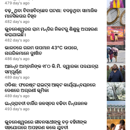
479 day's ago
ବଢ଼ୁଥିବା ବିବାହବିଚ୍ଛେଦ ଘଟଣା: ବଦଳୁଥିବା ସାମାଜିକ
ମାନସିକତାର ଚିହ୍ନ
482 day's ago
ଭୁବନେଶ୍ୱରର ରାମ ମନ୍ଦିର ନିକଟରୁ ଶିଶୁକୁ ଅପହରଣ
କରାଯାଇଛି।
482 day's ago
ଭାରତରେ ଗରମ ତାପମାନ 43°C ଉପରେ,
ନାଗରିକମାନେ ଦୁଃଖିତ
486 day's ago
ଆନନ୍ତ ଅମ୍ବାନିଙ୍କ ୧୮୦ କି.ମି. ଦ୍ୱାରକା ପଦଯାତ୍ରା
ସମ୍ପୂର୍ଣ୍ଣ
489 day's ago
ଓଡିଶା: ଫରେଷ୍ଟ ରାଇଟ୍ସ ଆକ୍ଟ କାର୍ଯ୍ୟାନ୍ବୟନରେ
ଦେଶରେ ଅଗ୍ରଣୀ ଭୂମିକା
489 day's ago
ଇନ୍ଦ୍ରାବତୀ ବାର୍ଜିର ଜଳସ୍ତର ବଢିବା ଚିନ୍ତାଜନକ
493 day's ago
ଭୁବନେଶ୍ୱରରେ ଜୀବନସାଥୀଙ୍କୁ ବଡ଼ ବହିନୀଙ୍କ
ସହଯୋଗରେ ଅପହରଣ କଲେ ଯୁବତୀ