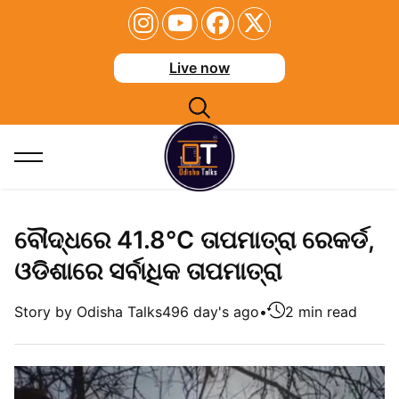
Live now
ବୌଦ୍ଧରେ 41.8°C ତାପମାତ୍ରା ରେକର୍ଡ,
ଓଡିଶାରେ ସର୍ବାଧିକ ତାପମାତ୍ରା
Story by Odisha Talks
496 day's ago
•
2 min read