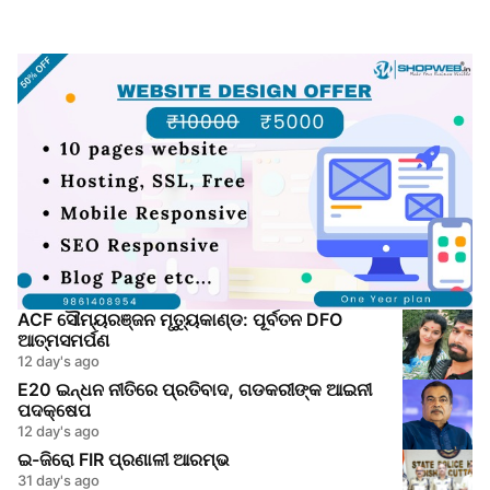
ACF ସୌମ୍ୟରଞ୍ଜନ ମୃତ୍ୟୁକାଣ୍ଡ: ପୂର୍ବତନ DFO
ଆତ୍ମସମର୍ପଣ
12 day's ago
E20 ଇନ୍ଧନ ନୀତିରେ ପ୍ରତିବାଦ, ଗଡକରୀଙ୍କ ଆଇନୀ
ପଦକ୍ଷେପ
12 day's ago
ଇ-ଜିରୋ FIR ପ୍ରଣାଳୀ ଆରମ୍ଭ
31 day's ago