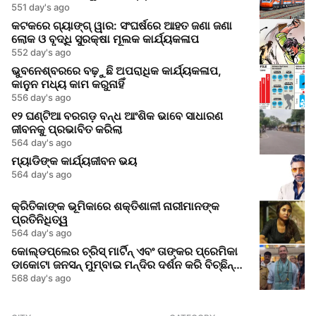
551 day's ago
କଟକରେ ଗ୍ୟାଙ୍ଗ୍ ୱାର: ସଂଘର୍ଷରେ ଆହତ ଜଣା ଜଣା
ଲୋକ ଓ ବୃଦ୍ଧି ସୁରକ୍ଷା ମୂଲକ କାର୍ଯ୍ୟକଳାପ
552 day's ago
ଭୁବନେଶ୍ବରରେ ବଢ଼ୁଛି ଅପରାଧିକ କାର୍ଯ୍ୟକଳାପ,
କାନୁନ ମଧ୍ୟ କାମ କରୁନାହିଁ
556 day's ago
୧୨ ଘଣ୍ଟିଆ ବରଗଡ଼ ବନ୍ଧ ଆଂଶିକ ଭାବେ ସାଧାରଣ
ଜୀବନକୁ ପ୍ରଭାବିତ କରିଲା
564 day's ago
ମ୍ୟାଡିଙ୍କ କାର୍ଯ୍ୟଜୀବନ ଭୟ
564 day's ago
କ୍ରିତିକାଙ୍କ ଭୂମିକାରେ ଶକ୍ତିଶାଳୀ ନାରୀମାନଙ୍କ
ପ୍ରତିନିଧିତ୍ୱ
564 day's ago
କୋଲ୍ଡପ୍ଲେର ଚ୍ରିସ୍ ମାର୍ଟିନ୍ ଏବଂ ତାଙ୍କର ପ୍ରେମିକା
ଡାକୋଟା ଜନସନ୍ ମୁମ୍ବାଇ ମନ୍ଦିର ଦର୍ଶନ କରି ବିଚ୍ଛିନ୍ନ
ଅଭିଯୋଗକୁ ମିଠା ଦେଲେ
568 day's ago