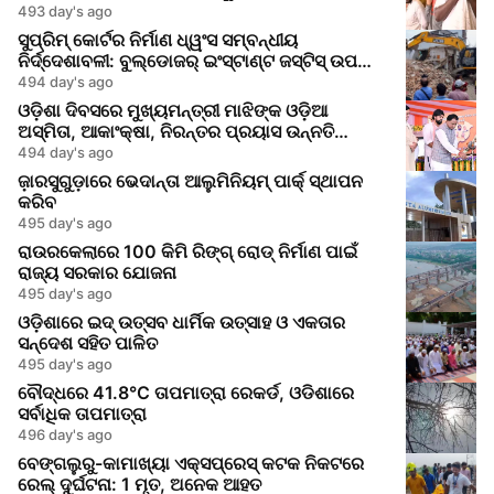
493 day's ago
ସୁପ୍ରିମ୍ କୋର୍ଟର ନିର୍ମାଣ ଧ୍ୱଂସ ସମ୍ବନ୍ଧୀୟ
ନିର୍ଦ୍ଦେଶାବଳୀ: ବୁଲ୍ଡୋଜର୍ ଇଂସ୍ଟାଣ୍ଟ ଜସ୍ଟିସ୍ ଉପରେ
ପ୍ରତିବନ୍ଧ
494 day's ago
ଓଡ଼ିଶା ଦିବସରେ ମୁଖ୍ୟମନ୍ତ୍ରୀ ମାଝିଙ୍କ ଓଡ଼ିଆ
ଅସ୍ମିତା, ଆକାଂକ୍ଷା, ନିରନ୍ତର ପ୍ରୟାସ ଉନ୍ନତି
ରୋଡମ୍ୟାପ୍
494 day's ago
ଜ଼ାରସୁଗୁଡ଼ାରେ ଭେଦାନ୍ତା ଆଲୁମିନିୟମ୍ ପାର୍କ୍ ସ୍ଥାପନ
କରିବ
495 day's ago
ରାଉରକେଲାରେ 100 କିମି ରିଙ୍ଗ୍ ରୋଡ୍ ନିର୍ମାଣ ପାଇଁ
ରାଜ୍ୟ ସରକାର ଯୋଜନା
495 day's ago
ଓଡ଼ିଶାରେ ଇଦ୍ ଉତ୍ସବ ଧାର୍ମିକ ଉତ୍ସାହ ଓ ଏକତାର
ସନ୍ଦେଶ ସହିତ ପାଳିତ
495 day's ago
ବୌଦ୍ଧରେ 41.8°C ତାପମାତ୍ରା ରେକର୍ଡ, ଓଡିଶାରେ
ସର୍ବାଧିକ ତାପମାତ୍ରା
496 day's ago
ବେଙ୍ଗଲୁରୁ-କାମାଖ୍ୟା ଏକ୍ସପ୍ରେସ୍ କଟକ ନିକଟରେ
ରେଲ୍ ଦୁର୍ଘଟନା: 1 ମୃତ, ଅନେକ ଆହତ