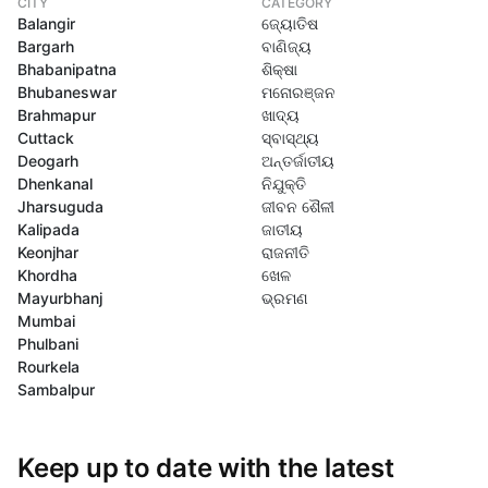
CITY
CATEGORY
Balangir
ଜ୍ୟୋତିଷ
Bargarh
ବାଣିଜ୍ୟ
Bhabanipatna
ଶିକ୍ଷା
Bhubaneswar
ମନୋରଞ୍ଜନ
Brahmapur
ଖାଦ୍ୟ
Cuttack
ସ୍ବାସ୍ଥ୍ୟ
Deogarh
ଅନ୍ତର୍ଜାତୀୟ
Dhenkanal
ନିଯୁକ୍ତି
Jharsuguda
ଜୀବନ ଶୈଳୀ
Kalipada
ଜାତୀୟ
Keonjhar
ରାଜନୀତି
Khordha
ଖେଳ
Mayurbhanj
ଭ୍ରମଣ
Mumbai
Phulbani
Rourkela
Sambalpur
Keep up to date with the latest