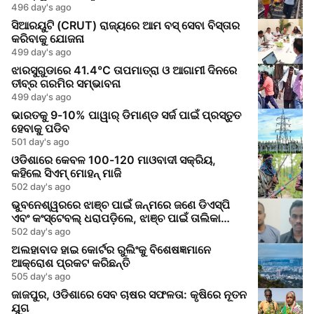
496 day's ago
ସିଆରୟୁଟି (CRUT) ରାଜ୍ୟରେ ଆମ ବସ୍ ସେବା ବିସ୍ତାର
କରିବାକୁ ଯୋଜନା
499 day's ago
ଝାରସୁଗୁଡାରେ 41.4°C ତାପମାତ୍ରା ଓ ଆଗାମୀ ଦିନରେ
ତୀବ୍ର ଗରମିର ସମ୍ଭାବନା
499 day's ago
ଭାରତକୁ 9-10% ପାୱାର୍ ଡିମାଣ୍ଡ ସର୍ଜ ପାଇଁ ପ୍ରସ୍ତୁତ
ହେବାକୁ ପଡିବ
501 day's ago
ଓଡିଶାରେ କେବଳ 100-120 ମାଓବାଦୀ ସକ୍ରିୟ,
କହିଲେ ସିଏମ୍ ମୋହନ୍ ମାଜି
502 day's ago
ଭୁବନେଶ୍ୱରରେ ଝାଞ୍ଚ ପାଇଁ ଜନ୍ମରେ ଜଣେ ଡିଏସ୍‌ପି
ଏବଂ କଂସ୍ଟେବଲ୍ ଧରାପଡ଼ିଲେ, ଝାଞ୍ଚ ପାଇଁ ତାଲିକା
କରାଗଲା ତାଲିକା
502 day's ago
ଅଲହାବାଦ ହାଇ କୋର୍ଟର ରୁଲିଂକୁ ବିଶେଷଜ୍ଞମାନେ
ଆକ୍ରୋଶ ପ୍ରକଟ କରିଛନ୍ତି
505 day's ago
ଜାଜପୁର, ଓଡିଶାରେ ସେବ ଚାଷର ସଫଳତା: କୃଷିରେ ନୂତନ
ଯୁଗ