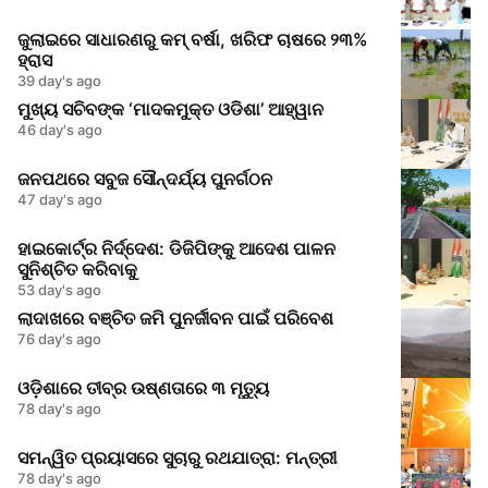
ଜୁଲାଇରେ ସାଧାରଣରୁ କମ୍ ବର୍ଷା, ଖରିଫ ଚାଷରେ ୨୩%
ହ୍ରାସ
39 day's ago
ମୁଖ୍ୟ ସଚିବଙ୍କ ‘ମାଦକମୁକ୍ତ ଓଡିଶା’ ଆହ୍ୱାନ
46 day's ago
ଜନପଥରେ ସବୁଜ ସୌନ୍ଦର୍ଯ୍ୟ ପୁନର୍ଗଠନ
47 day's ago
ହାଇକୋର୍ଟ୍‌ର ନିର୍ଦ୍ଦେଶ: ଡିଜିପିଙ୍କୁ ଆଦେଶ ପାଳନ
ସୁନିଶ୍ଚିତ କରିବାକୁ
53 day's ago
ଲାଦାଖରେ ବଞ୍ଚିତ ଜମି ପୁନର୍ଜୀବନ ପାଇଁ ପରିବେଶ
76 day's ago
ଓଡ଼ିଶାରେ ତୀବ୍ର ଉଷ୍ଣତାରେ ୩ ମୃତ୍ୟୁ
78 day's ago
ସମନ୍ୱିତ ପ୍ରୟାସରେ ସୁଚାରୁ ରଥଯାତ୍ରା: ମନ୍ତ୍ରୀ
78 day's ago