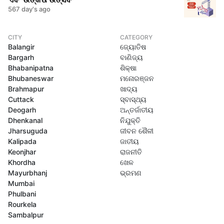
567 day's ago
CITY
CATEGORY
Balangir
ଜ୍ୟୋତିଷ
Bargarh
ବାଣିଜ୍ୟ
Bhabanipatna
ଶିକ୍ଷା
Bhubaneswar
ମନୋରଞ୍ଜନ
Brahmapur
ଖାଦ୍ୟ
Cuttack
ସ୍ବାସ୍ଥ୍ୟ
Deogarh
ଅନ୍ତର୍ଜାତୀୟ
Dhenkanal
ନିଯୁକ୍ତି
Jharsuguda
ଜୀବନ ଶୈଳୀ
Kalipada
ଜାତୀୟ
Keonjhar
ରାଜନୀତି
Khordha
ଖେଳ
Mayurbhanj
ଭ୍ରମଣ
Mumbai
Phulbani
Rourkela
Sambalpur