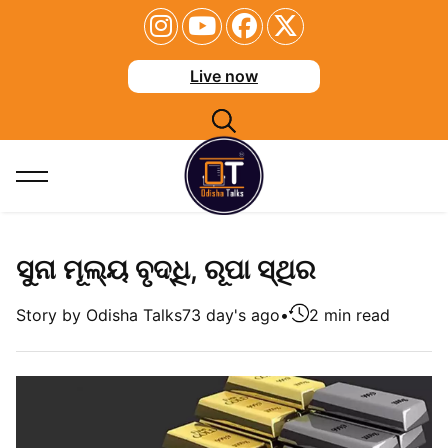
Live now
ସୁନା ମୂଲ୍ୟ ବୃଦ୍ଧି, ରୂପା ସ୍ଥିର
Story by Odisha Talks
73 day's ago
•
2 min read