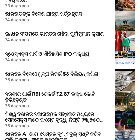
73 day's ago
ଭାରତୀୟଙ୍କ ବିଦେଶ ଯାତ୍ରା ଖର୍ଚ୍ଚ ହ୍ରାସ
74 day's ago
ଇନ୍ଧନ ସଂୟମରେ ଭାରତର ଚାହିଦା ପୂର୍ବାନୁମାନ କ୍ଷୀଣ
74 day's ago
ସ୍ପେସ୍‌ଏକ୍ସ ମାର୍ସ ଓ ଐତିହାସିକ IPO ଲକ୍ଷ୍ୟ
74 day's ago
ଭାରତର ବିଦେଶୀ ମୁଦ୍ରା ରିଜର୍ଭ $8 ବିଲିୟନ୍ କମିଲା
76 day's ago
ସରକାର ପାଇଁ RBI ରେକର୍ଡ ₹2.87 ଲକ୍ଷ କୋଟି
ଡ଼ିଭିଡ଼େଣ୍ଡ
76 day's ago
ବିଶ୍ୱ ବଜାରର ସକାରାତ୍ମକ ସଙ୍କେତ ମଧ୍ୟରେ
ସେନସେକ୍ସ ୩୫୦ ପଏଣ୍ଟ ବୃଦ୍ଧି, ନିଫ୍ଟି ୨୩,୭୫୦
ଉପରେ
76 day's ago
ଭାରତର AI ଡାଟା ସେଣ୍ଟର ବୂମ୍ ବବୁଲ୍ ସୃଷ୍ଟି କରିବ
ନାହିଁ: କୁଶମାନ୍ ଆଣ୍ଡ ୱେକଫିଲ୍ଡ