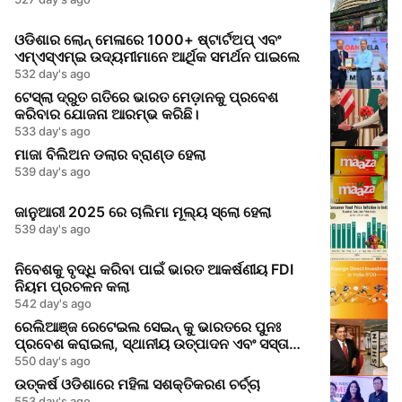
ଓଡିଶାର ଲୋନ୍ ମେଳାରେ 1000+ ଷ୍ଟାର୍ଟଅପ୍ ଏବଂ
ଏମ୍‌ଏସ୍‌ଏମ୍‌ଇ ଉଦ୍ୟମୀମାନେ ଆର୍ଥିକ ସମର୍ଥନ ପାଇଲେ
532 day's ago
ଟେସ୍ଲା ଦ୍ରୁତ ଗତିରେ ଭାରତ ମେଡ଼ାନକୁ ପ୍ରବେଶ
କରିବାର ଯୋଜନା ଆରମ୍ଭ କରିଛି।
533 day's ago
ମାଜା ବିଲିଅନ ଡଲାର ବ୍ରାଣ୍ଡ ହେଲା
539 day's ago
ଜାନୁଆରୀ 2025 ରେ ଚାଲିମା ମୂଲ୍ୟ ସ୍ଲୋ ହେଲା
539 day's ago
ନିବେଶକୁ ବୃଦ୍ଧି କରିବା ପାଇଁ ଭାରତ ଆକର୍ଷଣୀୟ FDI
ନିୟମ ପ୍ରଚଳନ କଲା
542 day's ago
ରେଲିଆଞ୍ଜ ରେଟେଇଲ ସେଇନ୍ କୁ ଭାରତରେ ପୁନଃ
ପ୍ରବେଶ କରାଇଲା, ସ୍ଥାନୀୟ ଉତ୍ପାଦନ ଏବଂ ସସ୍ତା
ମୂଲ୍ୟ ଉପରେ ନଜର ଦେଇ
550 day's ago
ଉତ୍କର୍ଷ ଓଡିଶାରେ ମହିଳା ସଶକ୍ତିକରଣ ଚର୍ଚ୍ଚା
553 day's ago