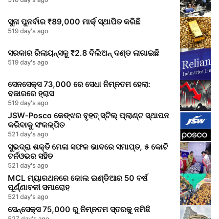
ସୁନା ପୁନର୍ବାର ₹89,000 ମାର୍କ୍ ସ୍ଥାପିତ କରିଛି
519 day's ago
ସରକାର ରିଲାୟନ୍ସକୁ ₹2.8 ବିଲିଅନ୍ ଦଣ୍ଡ ଲାଗାଇଛି
519 day's ago
ସେନସେକ୍ସ 73,000 ରେ ସେଧା ନିମ୍ନତମ ହେଲା:
ବଜାରରେ ହ୍ରାସ
519 day's ago
JSW-Posco କେଙ୍ଝର ବୃହତ୍ ସ୍ଟିଲ୍ ପ୍ଲାଣ୍ଟ ସ୍ଥାପନ
କରିବାକୁ ସଂକଳ୍ପିତ
521 day's ago
ସୁଭଦ୍ରା ଶକ୍ତି ମେଳା ସଫଳ ଭାବରେ ସମାପ୍ତ, ୫ କୋଟି
ଟର୍ନଓଭର ସହିତ
521 day's ago
MCL ମ୍ୟାରଥନରେ କୋଲ ଇଣ୍ଡିଆର 50 ବର୍ଷ
ପୂର୍ଣ୍ଣାବଳୀ ସମାରୋହ
521 day's ago
ସେନ୍ସେକ୍ସ 75,000 ରୁ ନିମ୍ନତମ ସ୍ତରକୁ ନମିଛି
527 day's ago