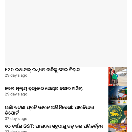
E20 ଇଥାନଲ୍ ଇନ୍ଧନ ନୀତିକୁ ନେଇ ବିବାଦ
29 day's ago
ତେଲ ମୂଲ୍ୟ ବୃଦ୍ଧିରେ ଶେୟର ବଜାର ଖସିଲା
29 day's ago
ଉର୍ଜା ଝଟକା ପ୍ରତି ଭାରତ ଅଭିନିବେଶୀ: ଆରବିଆଇ
ରିପୋର୍ଟ
37 day's ago
୧୦ ବର୍ଷର GST: ଭାରତର ସବୁଠାରୁ ବଡ଼ କର ପରିବର୍ତ୍ତନ
37 day's ago