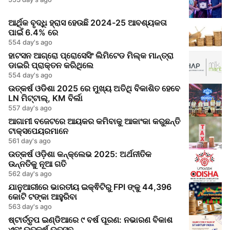
ଆର୍ଥିକ ବୃଦ୍ଧି ହ୍ରାସ ହେଉଛି 2024-25 ଆବଶ୍ୟକତା
ପାଇଁ 6.4% ରେ
554 day's ago
ହାଟସନ ଆଗ୍ରୋ ପ୍ରୋସେସିଂ ଲିମିଟେଡ ମିଲ୍କ ମାନ୍ତ୍ରା
ଡାଇରି ପ୍ରାକ୍ତନ କରିଥିଲେ
554 day's ago
ଉତ୍କର୍ଷ ଓଡିଶା 2025 ରେ ମୁଖ୍ୟ ଅତିଥି ବିକାଶିତ ହେବେ
LN ମିଟ୍ଟାଲ୍, KM ବିର୍ଲା
557 day's ago
ଆଗାମୀ ବଜେଟରେ ଆୟକର କମିବାକୁ ଆକାଂକା କରୁଛନ୍ତି
ଟାକ୍ସପେୟରମାନେ
561 day's ago
ଉତ୍କର୍ଷ ଓଡ଼ିଶା କନ୍କ୍ଲେଭ 2025: ଅର୍ଥନୀତିକ
ଉନ୍ନତିକୁ ନୂଆ ଗତି
562 day's ago
ଯାନୁଆରୀରେ ଭାରତୀୟ ଇକ୍ଵିଟିରୁ FPI ଙ୍କୁ 44,396
କୋଟି ଟଙ୍କା ଆହୁରିବା
563 day's ago
ଷ୍ଟାର୍ତ୍ତୃପ ଇଣ୍ଡିଆରେ ୯ ବର୍ଷ ପୂରଣ: ନଭାରଣ ବିକାଶ
ଏବଂ ଉତ୍କର୍ଷ ଉତ୍ସବ