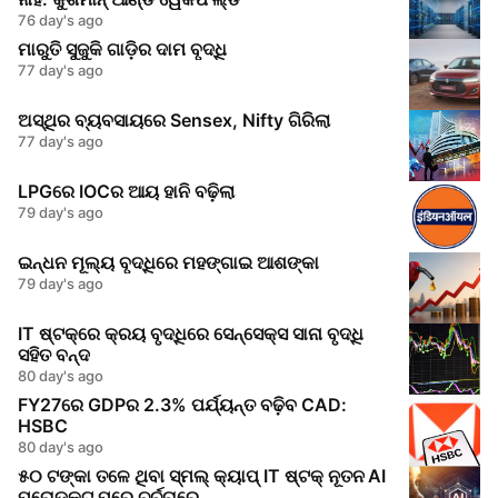
76 day's ago
ମାରୁତି ସୁଜୁକି ଗାଡ଼ିର ଦାମ ବୃଦ୍ଧି
77 day's ago
ଅସ୍ଥିର ବ୍ୟବସାୟରେ Sensex, Nifty ଗିରିଲା
77 day's ago
LPGରେ IOCର ଆୟ ହାନି ବଢ଼ିଲା
79 day's ago
ଇନ୍ଧନ ମୂଲ୍ୟ ବୃଦ୍ଧିରେ ମହଙ୍ଗାଇ ଆଶଙ୍କା
79 day's ago
IT ଷ୍ଟକ୍‌ରେ କ୍ରୟ ବୃଦ୍ଧିରେ ସେନ୍ସେକ୍ସ ସାନା ବୃଦ୍ଧି
ସହିତ ବନ୍ଦ
80 day's ago
FY27ରେ GDPର 2.3% ପର୍ଯ୍ୟନ୍ତ ବଢ଼ିବ CAD:
HSBC
80 day's ago
୫୦ ଟଙ୍କା ତଳେ ଥିବା ସ୍ମଲ୍ କ୍ୟାପ୍ IT ଷ୍ଟକ୍ ନୂତନ AI
ପ୍ରୋଡକ୍ଟ ପରେ ଚର୍ଚ୍ଚାରେ