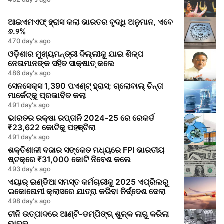
ଆଇଏମଏଫ୍‌ ହ୍ରାସ କଲା ଭାରତର ବୃଦ୍ଧି ଅନୁମାନ, ଏବେ
୬.୨%
470 day's ago
ଓଡ଼ିଶାର ମୁଖ୍ୟମନ୍ତ୍ରୀ ଦିଲ୍ଲୀକୁ ଯାଇ ଶିଳ୍ପ
ନେତାମାନଙ୍କ ସହିତ ସାକ୍ଷାତ୍ କଲେ
486 day's ago
ସେନସେକ୍ସ 1,390 ପଏଣ୍ଟ୍ ହ୍ରାସ; ଗ୍ଲୋବାଲ୍ ଚିନ୍ତା
ମାର୍କେଟ୍କୁ ପ୍ରଭାବିତ କଲା
491 day's ago
ଭାରତର ରକ୍ଷା ରପ୍ତାନି 2024-25 ରେ ରେକର୍ଡ
₹23,622 କୋଟିକୁ ପହଞ୍ଚିଲା
491 day's ago
ଶକ୍ତିଶାଳୀ ବଜାର ସଙ୍କେତ ମଧ୍ୟରେ FPI ଭାରତୀୟ
ଷ୍ଟକ୍‌ରେ ₹31,000 କୋଟି ନିବେଶ କଲେ
493 day's ago
ଏୟାର୍ ଇଣ୍ଡିଆ ସମସ୍ତ କର୍ମଚାରୀକୁ 2025 ଏପ୍ରିଲରୁ
ଇକୋନୋମୀ କ୍ଲାସରେ ଯାତ୍ରା କରିବା ନିର୍ଦ୍ଦେଶ ଦେଲା
498 day's ago
ଚୀନି ଉତ୍ପାଦରେ ଆଣ୍ଟି-ଡମ୍ପିଙ୍ଗ୍ ଶୁଳ୍କ ଲାଗୁ କରିଲା
ଭାରତ