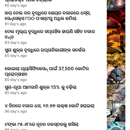
80 day's ago
କଚା ତେଲ ଦର ବୃଦ୍ଧିରେ ଶେୟର ବଜାରରେ ଧସ୍ସ,
ସେନ୍ସେକ୍ସ ୮୦୦ ପଏଣ୍ଟରୁ ଅଧିକ କମିଲା
81 day's ago
ତେଲ ମୂଲ୍ୟ ବୃଦ୍ଧିରେ ସପ୍ତାହିକ ହାରାଣି ସହିତ ବଜାର
ବନ୍ଦ
83 day's ago
ସୁନା ଶୁଳ୍କ ବୃଦ୍ଧିରେ ରପ୍ତାନିକାରୀଙ୍କ ସତର୍କତା
85 day's ago
କୋଇଲା ଗ୍ୟାସିଫିକେସନ୍‌ ପାଇଁ 37,500 କୋଟିର
ପ୍ରୋତ୍ସାହନ
85 day's ago
ସୁନା‑ରୂପା ଆମଦାନି ଶୁଳ୍କ 15% କୁ ବଢ଼ିଲା
85 day's ago
୪ ଦିନରେ ବଜାର ଧସ, ୧୬.୭୭ ଲକ୍ଷ କୋଟି ହରାଇଲା
86 day's ago
ଟଙ୍କା ୯୫.୬୮ରେ ନୂତନ ତଳସ୍ତରକୁ ଖସିଲା
86 day's ago