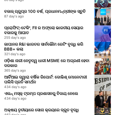
ବଜାଜ୍‌ ଗ୍ରୁପ୍‌ର 100 ବର୍ଷ, ପ୍ରଧାନମନ୍ତ୍ରୀଙ୍କ ସ୍ତୁତି
87 day's ago
ପ୍ରୋଫିଟ୍-ଟେକିଂ, FII ର ଅଫ୍ଲୋ ଭାରତୀୟ ସେୟାର
ବଜାରକୁ ଆଘାତ
255 day's ago
ଜାପାନର R&I ଭାରତର ସାର୍ବଭୌମ ରେଟିଂ ବୃଦ୍ଧି କରି
BBB+ କଲା
321 day's ago
ଓଡ଼ିଶା ନାରୀ ନେତୃତ୍ୱ ଧାରୀ MSME ରେ ଅଗ୍ରଣୀ ହେବା
ଦରକାର
365 day's ago
ଆର୍ବିଆଇ ଦ୍ୱାରା ବର୍ଷିକ ରିପୋର୍ଟ: ଦୋଭିଶ୍ ମୋନେଟାରୀ
ପଲିସି ପ୍ରତି ସମର୍ଥନ
434 day's ago
ଏଲନ୍ ମସ୍କ୍ ଟ୍ରମ୍ପ ପ୍ରଶାସନରୁ ବିଦାୟ ନେଲେ
434 day's ago
ଅକ୍ଷୟ ତୃତୀୟାରେ ସୋନା କ୍ରୟରେ ଦ୍ରୁତ ବୃଦ୍ଧି
462 day's ago