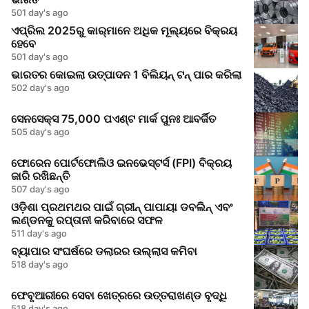
501 day's ago
ଏପ୍ରିଲ 2025ରୁ କାର୍‌ମାନେ ଅଧିକ ମୂଲ୍ୟରେ ବିକ୍ରୟ
ହେବେ
501 day's ago
ଭାରତର କୋଇଲା ଉତ୍ପାଦନ 1 ବିଲିୟନ୍ ଟନ୍ ପାର କରିଲା
502 day's ago
ସେନସେକ୍ସ 75,000 ପଏଣ୍ଟ ମାର୍କ ପୁନଃ ଆବର୍ଜିତ
505 day's ago
ଫୋରେନ ପୋର୍ଟଫୋଲିଓ ଇନଭେସ୍ଟର୍ସ (FPI) ବିକ୍ରୟ
ଜାରି ରଖିଛନ୍ତି
507 day's ago
ଓଡ଼ିଶା ପ୍ରଥମଥର ପାଇଁ ଗ୍ରୀନ୍ ପାପାୟା ଡବଲିନ୍ ଏବଂ
ଲଣ୍ଡନକୁ ରପ୍ତାନୀ କରିବାରେ ସଫଳ
511 day's ago
ବ୍ୟାପାର ସଂଘର୍ଷରେ ଡଲାରର ଉଲ୍ଲାସ କମିବା
518 day's ago
ଫେବୃଆରୀରେ ସେବା ଖେତ୍ରରେ ଉତ୍ତରାଖଣ୍ଡ ବୃଦ୍ଧି
518 day's ago