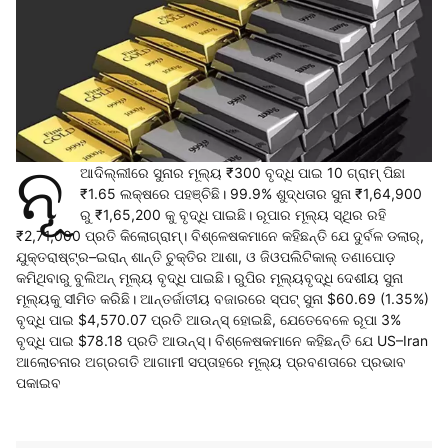
ନୂ
ଆଦିଲ୍ଲୀରେ ସୁନାର ମୂଲ୍ୟ ₹300 ବୃଦ୍ଧି ପାଇ 10 ଗ୍ରାମ୍‌ ପିଛା
₹1.65 ଲକ୍ଷରେ ପହଞ୍ଚିଛି। 99.9% ଶୁଦ୍ଧତାର ସୁନା ₹1,64,900
ରୁ ₹1,65,200 କୁ ବୃଦ୍ଧି ପାଇଛି। ରୂପାର ମୂଲ୍ୟ ସ୍ଥିର ରହି
₹2,71,000 ପ୍ରତି କିଲୋଗ୍ରାମ୍‌। ବିଶ୍ଳେଷକମାନେ କହିଛନ୍ତି ଯେ ଦୁର୍ବଳ ଡଲାର୍‌,
ଯୁକ୍ତରାଷ୍ଟ୍ର–ଇରାନ୍‌ ଶାନ୍ତି ଚୁକ୍ତିର ଆଶା, ଓ ଜିଓପଲିଟିକାଲ୍‌ ତଣାପୋଡ଼
କମିଥିବାରୁ ବୁଲିଅନ୍‌ ମୂଲ୍ୟ ବୃଦ୍ଧି ପାଇଛି। ରୁପିର ମୂଲ୍ୟବୃଦ୍ଧି ଦେଶୀୟ ସୁନା
ମୂଲ୍ୟକୁ ସୀମିତ କରିଛି। ଆନ୍ତର୍ଜାତୀୟ ବଜାରରେ ସ୍ପଟ୍‌ ସୁନା $60.69 (1.35%)
ବୃଦ୍ଧି ପାଇ $4,570.07 ପ୍ରତି ଆଉନ୍ସ୍‌ ହୋଇଛି, ଯେତେବେଳେ ରୂପା 3%
ବୃଦ୍ଧି ପାଇ $78.18 ପ୍ରତି ଆଉନ୍ସ୍‌। ବିଶ୍ଳେଷକମାନେ କହିଛନ୍ତି ଯେ US–Iran
ଆଲୋଚନାର ଅଗ୍ରଗତି ଆଗାମୀ ସପ୍ତାହରେ ମୂଲ୍ୟ ପ୍ରବଣତାରେ ପ୍ରଭାବ
ପକାଇବ