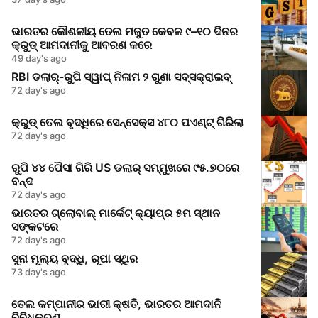
ଭାରତର କୌଶଳୀୟ ତେଲ ମଜୁତ କେବଳ ୯–୧୦ ଦିନର
କ୍ରୁଡ୍ ଆମଦାନୀକୁ ଆବରଣ କରେ
49 day's ago
RBI ଡଲାର୍-ରୁପି ସ୍ୱାପ୍ ନିଳାମ ୨ ଗୁଣା ସବ୍ସକ୍ରାଇବ୍
72 day's ago
କ୍ରୁଡ୍ ତେଲ ବୃଦ୍ଧିରେ ସେନ୍ସେକ୍ସ ୪୮୦ ପଏଣ୍ଟ୍ ଗିରିଲା
72 day's ago
ରୁପି ୪୪ ପୈସା ଗିରି US ଡଲାର୍‌ ସମ୍ମୁଖରେ ୯୫.୭୦ରେ
ବନ୍ଦ
72 day's ago
ଭାରତର ଗ୍ଲୋବାଲ୍ ମାର୍କେଟ୍ କ୍ୟାପ୍‌ର ୫ମ ସ୍ଥାନ
ସଙ୍କଟରେ
72 day's ago
ସୁନା ମୂଲ୍ୟ ବୃଦ୍ଧି, ରୂପା ସ୍ଥିର
73 day's ago
ତେଲ କମ୍ପାନୀର ଭାରୀ କ୍ଷତି, ଭାରତର ଆମଦାନି
ବିବିଧିକରଣ