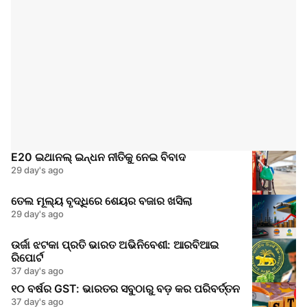
E20 ଇଥାନଲ୍ ଇନ୍ଧନ ନୀତିକୁ ନେଇ ବିବାଦ
29 day's ago
ତେଲ ମୂଲ୍ୟ ବୃଦ୍ଧିରେ ଶେୟର ବଜାର ଖସିଲା
29 day's ago
ଉର୍ଜା ଝଟକା ପ୍ରତି ଭାରତ ଅଭିନିବେଶୀ: ଆରବିଆଇ
ରିପୋର୍ଟ
37 day's ago
୧୦ ବର୍ଷର GST: ଭାରତର ସବୁଠାରୁ ବଡ଼ କର ପରିବର୍ତ୍ତନ
37 day's ago