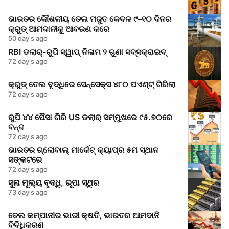
ଭାରତର କୌଶଳୀୟ ତେଲ ମଜୁତ କେବଳ ୯–୧୦ ଦିନର
କ୍ରୁଡ୍ ଆମଦାନୀକୁ ଆବରଣ କରେ
50 day's ago
RBI ଡଲାର୍-ରୁପି ସ୍ୱାପ୍ ନିଳାମ ୨ ଗୁଣା ସବ୍ସକ୍ରାଇବ୍
72 day's ago
କ୍ରୁଡ୍ ତେଲ ବୃଦ୍ଧିରେ ସେନ୍ସେକ୍ସ ୪୮୦ ପଏଣ୍ଟ୍ ଗିରିଲା
72 day's ago
ରୁପି ୪୪ ପୈସା ଗିରି US ଡଲାର୍‌ ସମ୍ମୁଖରେ ୯୫.୭୦ରେ
ବନ୍ଦ
72 day's ago
ଭାରତର ଗ୍ଲୋବାଲ୍ ମାର୍କେଟ୍ କ୍ୟାପ୍‌ର ୫ମ ସ୍ଥାନ
ସଙ୍କଟରେ
72 day's ago
ସୁନା ମୂଲ୍ୟ ବୃଦ୍ଧି, ରୂପା ସ୍ଥିର
73 day's ago
ତେଲ କମ୍ପାନୀର ଭାରୀ କ୍ଷତି, ଭାରତର ଆମଦାନି
ବିବିଧିକରଣ