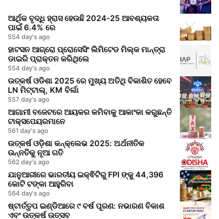
ଆର୍ଥିକ ବୃଦ୍ଧି ହ୍ରାସ ହେଉଛି 2024-25 ଆବଶ୍ୟକତା
ପାଇଁ 6.4% ରେ
554 day's ago
ହାଟସନ ଆଗ୍ରୋ ପ୍ରୋସେସିଂ ଲିମିଟେଡ ମିଲ୍କ ମାନ୍ତ୍ରା
ଡାଇରି ପ୍ରାକ୍ତନ କରିଥିଲେ
554 day's ago
ଉତ୍କର୍ଷ ଓଡିଶା 2025 ରେ ମୁଖ୍ୟ ଅତିଥି ବିକାଶିତ ହେବେ
LN ମିଟ୍ଟାଲ୍, KM ବିର୍ଲା
557 day's ago
ଆଗାମୀ ବଜେଟରେ ଆୟକର କମିବାକୁ ଆକାଂକା କରୁଛନ୍ତି
ଟାକ୍ସପେୟରମାନେ
561 day's ago
ଉତ୍କର୍ଷ ଓଡ଼ିଶା କନ୍କ୍ଲେଭ 2025: ଅର୍ଥନୀତିକ
ଉନ୍ନତିକୁ ନୂଆ ଗତି
562 day's ago
ଯାନୁଆରୀରେ ଭାରତୀୟ ଇକ୍ଵିଟିରୁ FPI ଙ୍କୁ 44,396
କୋଟି ଟଙ୍କା ଆହୁରିବା
564 day's ago
ଷ୍ଟାର୍ତ୍ତୃପ ଇଣ୍ଡିଆରେ ୯ ବର୍ଷ ପୂରଣ: ନଭାରଣ ବିକାଶ
ଏବଂ ଉତ୍କର୍ଷ ଉତ୍ସବ