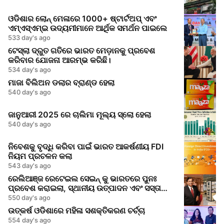
ଓଡିଶାର ଲୋନ୍ ମେଳାରେ 1000+ ଷ୍ଟାର୍ଟଅପ୍ ଏବଂ
ଏମ୍‌ଏସ୍‌ଏମ୍‌ଇ ଉଦ୍ୟମୀମାନେ ଆର୍ଥିକ ସମର୍ଥନ ପାଇଲେ
533 day's ago
ଟେସ୍ଲା ଦ୍ରୁତ ଗତିରେ ଭାରତ ମେଡ଼ାନକୁ ପ୍ରବେଶ
କରିବାର ଯୋଜନା ଆରମ୍ଭ କରିଛି।
534 day's ago
ମାଜା ବିଲିଅନ ଡଲାର ବ୍ରାଣ୍ଡ ହେଲା
540 day's ago
ଜାନୁଆରୀ 2025 ରେ ଚାଲିମା ମୂଲ୍ୟ ସ୍ଲୋ ହେଲା
540 day's ago
ନିବେଶକୁ ବୃଦ୍ଧି କରିବା ପାଇଁ ଭାରତ ଆକର୍ଷଣୀୟ FDI
ନିୟମ ପ୍ରଚଳନ କଲା
543 day's ago
ରେଲିଆଞ୍ଜ ରେଟେଇଲ ସେଇନ୍ କୁ ଭାରତରେ ପୁନଃ
ପ୍ରବେଶ କରାଇଲା, ସ୍ଥାନୀୟ ଉତ୍ପାଦନ ଏବଂ ସସ୍ତା
ମୂଲ୍ୟ ଉପରେ ନଜର ଦେଇ
550 day's ago
ଉତ୍କର୍ଷ ଓଡିଶାରେ ମହିଳା ସଶକ୍ତିକରଣ ଚର୍ଚ୍ଚା
554 day's ago