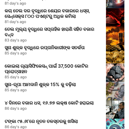
81 day's ago
କଚା ତେଲ ଦର ବୃଦ୍ଧିରେ ଶେୟର ବଜାରରେ ଧସ୍ସ,
ସେନ୍ସେକ୍ସ ୮୦୦ ପଏଣ୍ଟରୁ ଅଧିକ କମିଲା
81 day's ago
ତେଲ ମୂଲ୍ୟ ବୃଦ୍ଧିରେ ସପ୍ତାହିକ ହାରାଣି ସହିତ ବଜାର
ବନ୍ଦ
83 day's ago
ସୁନା ଶୁଳ୍କ ବୃଦ୍ଧିରେ ରପ୍ତାନିକାରୀଙ୍କ ସତର୍କତା
85 day's ago
କୋଇଲା ଗ୍ୟାସିଫିକେସନ୍‌ ପାଇଁ 37,500 କୋଟିର
ପ୍ରୋତ୍ସାହନ
85 day's ago
ସୁନା‑ରୂପା ଆମଦାନି ଶୁଳ୍କ 15% କୁ ବଢ଼ିଲା
85 day's ago
୪ ଦିନରେ ବଜାର ଧସ, ୧୬.୭୭ ଲକ୍ଷ କୋଟି ହରାଇଲା
86 day's ago
ଟଙ୍କା ୯୫.୬୮ରେ ନୂତନ ତଳସ୍ତରକୁ ଖସିଲା
86 day's ago