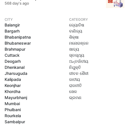
568 day's ago
CITY
CATEGORY
Balangir
ଜ୍ୟୋତିଷ
Bargarh
ବାଣିଜ୍ୟ
Bhabanipatna
ଶିକ୍ଷା
Bhubaneswar
ମନୋରଞ୍ଜନ
Brahmapur
ଖାଦ୍ୟ
Cuttack
ସ୍ବାସ୍ଥ୍ୟ
Deogarh
ଅନ୍ତର୍ଜାତୀୟ
Dhenkanal
ନିଯୁକ୍ତି
Jharsuguda
ଜୀବନ ଶୈଳୀ
Kalipada
ଜାତୀୟ
Keonjhar
ରାଜନୀତି
Khordha
ଖେଳ
Mayurbhanj
ଭ୍ରମଣ
Mumbai
Phulbani
Rourkela
Sambalpur