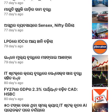
77 day's ago
ମାରୁତି ସୁଜୁକି ଗାଡ଼ିର ଦାମ ବୃଦ୍ଧି
77 day's ago
ଅସ୍ଥିର ବ୍ୟବସାୟରେ Sensex, Nifty ଗିରିଲା
77 day's ago
LPGରେ IOCର ଆୟ ହାନି ବଢ଼ିଲା
79 day's ago
ଇନ୍ଧନ ମୂଲ୍ୟ ବୃଦ୍ଧିରେ ମହଙ୍ଗାଇ ଆଶଙ୍କା
79 day's ago
IT ଷ୍ଟକ୍‌ରେ କ୍ରୟ ବୃଦ୍ଧିରେ ସେନ୍ସେକ୍ସ ସାନା ବୃଦ୍ଧି
ସହିତ ବନ୍ଦ
80 day's ago
FY27ରେ GDPର 2.3% ପର୍ଯ୍ୟନ୍ତ ବଢ଼ିବ CAD:
HSBC
80 day's ago
୫୦ ଟଙ୍କା ତଳେ ଥିବା ସ୍ମଲ୍ କ୍ୟାପ୍ IT ଷ୍ଟକ୍ ନୂତନ AI
ପ୍ରୋଡକ୍ଟ ପରେ ଚର୍ଚ୍ଚାରେ