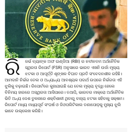
ରି
ଜର୍ଭ ବ୍ୟାଙ୍କ ଅଫ ଇଣ୍ଡିଆ (RBI) ର ନବୀନତମ ଅର୍ଥନୈତିକ
ସ୍ଥିରତା ରିପୋର୍ଟ (FSR) ଅନୁସାରେ ଭାରତ ଏଖନି ଉର୍ଜା ମୂଲ୍ୟ
ଝଟକା ଓ ଆପୂର୍ତ୍ତି ଶୃଙ୍ଖଳ ବିଘାତ ପ୍ରତି ସଂବେଦନଶୀଳ ରହିଛି।
ଆମଦାନି ନିର୍ଭର ତେଲ ଓ ଅନ୍ୟାନ୍ୟ ଆବଶ୍ୟକ ପଦାର୍ଥ ଉପରେ ନିର୍ଭରତା ଏହି
ଝୁଲିକୁ ବଢ଼ାଇଛି। ରିପୋର୍ଟରେ କୁହାଯାଇଛି ଯେ ତେଲ ମୂଲ୍ୟ ବୃଦ୍ଧି ହେଲେ
ବିନିମୟ ହାରରେ ଅସ୍ଥିରତା ଆସିପାରେ। ତଥାପି, ଭାରତର ମାକ୍ରୋ ଅର୍ଥନୈତିକ
ଭିତି ଅନ୍ୟ ଦେଶ ତୁଳନାରେ ଶକ୍ତିଶାଳୀ ଥିବାରୁ ବାହ୍ୟ ଝଟକା ସହିବାକୁ ସକ୍ଷମ।
ରିପୋର୍ଟ ମଧ୍ୟ ମଧ୍ୟପୂର୍ବ ସଂଘର୍ଷ ଓ ଜିଓପଲିଟିକାଲ ତଣାପୋଡ଼କୁ ମୁଖ୍ୟ ଝୁଲି
ଭାବେ ଉଲ୍ଲେଖ କରିଛି।