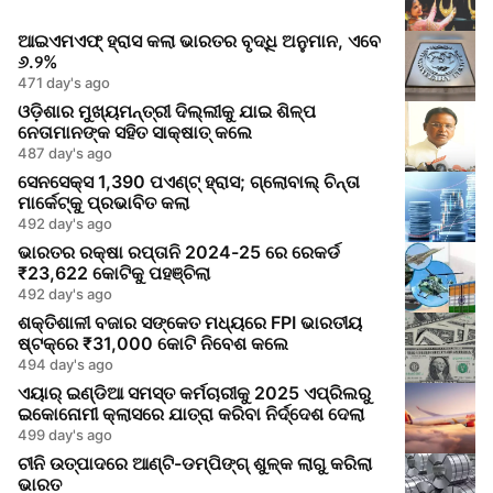
ଆଇଏମଏଫ୍‌ ହ୍ରାସ କଲା ଭାରତର ବୃଦ୍ଧି ଅନୁମାନ, ଏବେ
୬.୨%
471 day's ago
ଓଡ଼ିଶାର ମୁଖ୍ୟମନ୍ତ୍ରୀ ଦିଲ୍ଲୀକୁ ଯାଇ ଶିଳ୍ପ
ନେତାମାନଙ୍କ ସହିତ ସାକ୍ଷାତ୍ କଲେ
487 day's ago
ସେନସେକ୍ସ 1,390 ପଏଣ୍ଟ୍ ହ୍ରାସ; ଗ୍ଲୋବାଲ୍ ଚିନ୍ତା
ମାର୍କେଟ୍କୁ ପ୍ରଭାବିତ କଲା
492 day's ago
ଭାରତର ରକ୍ଷା ରପ୍ତାନି 2024-25 ରେ ରେକର୍ଡ
₹23,622 କୋଟିକୁ ପହଞ୍ଚିଲା
492 day's ago
ଶକ୍ତିଶାଳୀ ବଜାର ସଙ୍କେତ ମଧ୍ୟରେ FPI ଭାରତୀୟ
ଷ୍ଟକ୍‌ରେ ₹31,000 କୋଟି ନିବେଶ କଲେ
494 day's ago
ଏୟାର୍ ଇଣ୍ଡିଆ ସମସ୍ତ କର୍ମଚାରୀକୁ 2025 ଏପ୍ରିଲରୁ
ଇକୋନୋମୀ କ୍ଲାସରେ ଯାତ୍ରା କରିବା ନିର୍ଦ୍ଦେଶ ଦେଲା
499 day's ago
ଚୀନି ଉତ୍ପାଦରେ ଆଣ୍ଟି-ଡମ୍ପିଙ୍ଗ୍ ଶୁଳ୍କ ଲାଗୁ କରିଲା
ଭାରତ