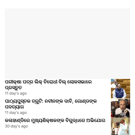
ପରୀକ୍ଷା ପତ୍ର ଲିକ୍ ବିରୋଧୀ ବିଲ୍ ଲୋକସଭାରେ
ପ୍ରସ୍ତୁତ
11 day's ago
ପାଠ୍ୟପୁସ୍ତକ ତ୍ରୁଟି: ନବୀନଙ୍କ ଦାବି, ଗୋଣ୍ଡଙ୍କ
ପଦତ୍ୟାଗ
11 day's ago
କଳାହାଣ୍ଡିରେ ମୁଖ୍ୟଶିକ୍ଷକଙ୍କ ବିରୁଦ୍ଧରେ ଅଭିଯୋଗ
30 day's ago