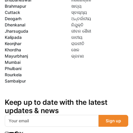
Brahmapur
ଖାଦ୍ୟ
Cuttack
ସ୍ବାସ୍ଥ୍ୟ
Deogarh
ଅନ୍ତର୍ଜାତୀୟ
Dhenkanal
ନିଯୁକ୍ତି
Jharsuguda
ଜୀବନ ଶୈଳୀ
Kalipada
ଜାତୀୟ
Keonjhar
ରାଜନୀତି
Khordha
ଖେଳ
Mayurbhanj
ଭ୍ରମଣ
Mumbai
Phulbani
Rourkela
Sambalpur
Keep up to date with the latest
updates & news
Sign up