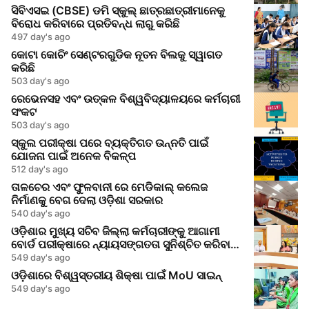
ସିବିଏସଇ (CBSE) ଡମି ସ୍କୁଲ୍ ଛାତ୍ରଛାତ୍ରୀମାନେକୁ
ବିରୋଧ କରିବାରେ ପ୍ରତିବନ୍ଧ ଲାଗୁ କରିଛି
497 day's ago
କୋଟା କୋଚିଂ ସେଣ୍ଟରଗୁଡିକ ନୂତନ ବିଲକୁ ସ୍ୱାଗତ
କରିଛି
503 day's ago
ରେଭେନସହ ଏବଂ ଉତ୍କଳ ବିଶ୍ୱବିଦ୍ୟାଳୟରେ କର୍ମଚାରୀ
ସଂକଟ
503 day's ago
ସ୍କୁଲ ପରୀକ୍ଷା ପରେ ବ୍ୟକ୍ତିଗତ ଉନ୍ନତି ପାଇଁ
ଯୋଜନା ପାଇଁ ଅନେକ ବିକଳ୍ପ
512 day's ago
ତାଳଚେର ଏବଂ ଫୁଳବାନୀ ରେ ମେଡିକାଲ୍ କଲେଜ
ନିର୍ମାଣକୁ ବେଗ ଦେଲା ଓଡ଼ିଶା ସରକାର
540 day's ago
ଓଡ଼ିଶାର ମୁଖ୍ୟ ସଚିବ ଜିଲ୍ଲା କର୍ମଚାରୀଙ୍କୁ ଆଗାମୀ
ବୋର୍ଡ ପରୀକ୍ଷାରେ ନ୍ୟାୟସଙ୍ଗତତା ସୁନିଶ୍ଚିତ କରିବାକୁ
ନିର୍ଦ୍ଦେଶ ଦେଲେ
549 day's ago
ଓଡ଼ିଶାରେ ବିଶ୍ୱସ୍ତରୀୟ ଶିକ୍ଷା ପାଇଁ MoU ସାଇନ୍
549 day's ago