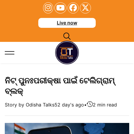
Live now
ନିଟ୍ ପୁନଃପରୀକ୍ଷା ପାଇଁ ଟେଲିଗ୍ରାମ୍
ବ୍ଲକ୍
Story by Odisha Talks
52 day's ago
•
2 min read