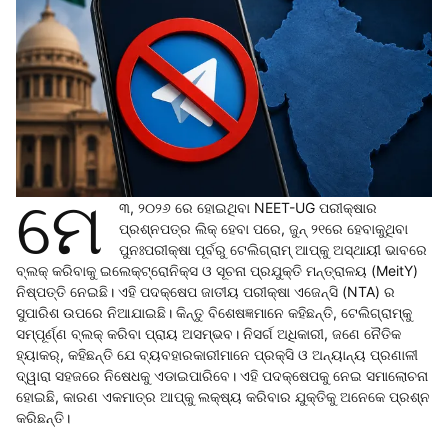
ମେ
୩, ୨୦୨୬ ରେ ହୋଇଥିବା NEET-UG ପରୀକ୍ଷାର
ପ୍ରଶ୍ନପତ୍ର ଲିକ୍ ହେବା ପରେ, ଜୁନ୍ ୨୧ରେ ହେବାକୁଥିବା
ପୁନଃପରୀକ୍ଷା ପୂର୍ବରୁ ଟେଲିଗ୍ରାମ୍ ଆପ୍‌କୁ ଅସ୍ଥାୟୀ ଭାବରେ
ବ୍ଲକ୍ କରିବାକୁ ଇଲେକ୍ଟ୍ରୋନିକ୍ସ ଓ ସୂଚନା ପ୍ରଯୁକ୍ତି ମନ୍ତ୍ରାଳୟ (MeitY)
ନିଷ୍ପତ୍ତି ନେଇଛି। ଏହି ପଦକ୍ଷେପ ଜାତୀୟ ପରୀକ୍ଷା ଏଜେନ୍ସି (NTA) ର
ସୁପାରିଶ ଉପରେ ନିଆଯାଇଛି। କିନ୍ତୁ ବିଶେଷଜ୍ଞମାନେ କହିଛନ୍ତି, ଟେଲିଗ୍ରାମ୍‌କୁ
ସମ୍ପୂର୍ଣ୍ଣ ବ୍ଲକ୍ କରିବା ପ୍ରାୟ ଅସମ୍ଭବ। ନିସର୍ଗ ଅଧିକାରୀ, ଜଣେ ନୈତିକ
ହ୍ୟାକର୍, କହିଛନ୍ତି ଯେ ବ୍ୟବହାରକାରୀମାନେ ପ୍ରକ୍ସି ଓ ଅନ୍ୟାନ୍ୟ ପ୍ରଣାଳୀ
ଦ୍ୱାରା ସହଜରେ ନିଷେଧକୁ ଏଡାଇପାରିବେ। ଏହି ପଦକ୍ଷେପକୁ ନେଇ ସମାଲୋଚନା
ହୋଇଛି, କାରଣ ଏକମାତ୍ର ଆପ୍‌କୁ ଲକ୍ଷ୍ୟ କରିବାର ଯୁକ୍ତିକୁ ଅନେକେ ପ୍ରଶ୍ନ
କରିଛନ୍ତି।