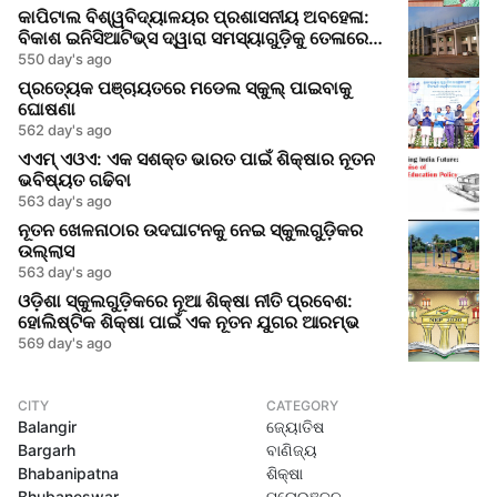
କାପିଟାଲ ବିଶ୍ୱବିଦ୍ୟାଳୟର ପ୍ରଶାସନୀୟ ଅବହେଳା:
ବିକାଶ ଇନିସିଆଟିଭ୍ସ ଦ୍ୱାରା ସମସ୍ୟାଗୁଡ଼ିକୁ ତେଳାରେ
ଦେଖିବା
550 day's ago
ପ୍ରତ୍ୟେକ ପଞ୍ଚାୟତରେ ମଡେଲ ସ୍କୁଲ୍ ପାଇବାକୁ
ଘୋଷଣା
562 day's ago
ଏଏମ୍ ଏଓଏ: ଏକ ସଶକ୍ତ ଭାରତ ପାଇଁ ଶିକ୍ଷାର ନୂତନ
ଭବିଷ୍ୟତ ଗଢିବା
563 day's ago
ନୂତନ ଖେଳନାଠାର ଉଦଘାଟନକୁ ନେଇ ସ୍କୁଲଗୁଡ଼ିକର
ଉଲ୍ଲାସ
563 day's ago
ଓଡ଼ିଶା ସ୍କୁଲଗୁଡ଼ିକରେ ନୂଆ ଶିକ୍ଷା ନୀତି ପ୍ରବେଶ:
ହୋଲିଷ୍ଟିକ ଶିକ୍ଷା ପାଇଁ ଏକ ନୂତନ ଯୁଗର ଆରମ୍ଭ
569 day's ago
CITY
CATEGORY
Balangir
ଜ୍ୟୋତିଷ
Bargarh
ବାଣିଜ୍ୟ
Bhabanipatna
ଶିକ୍ଷା
Bhubaneswar
ମନୋରଞ୍ଜନ