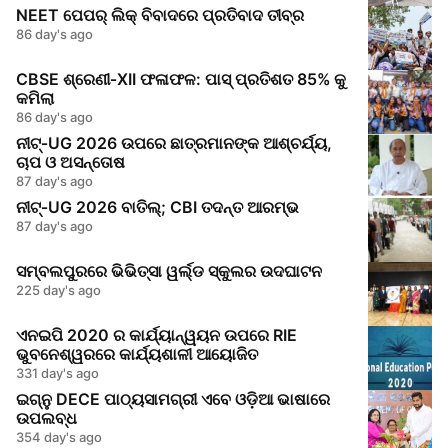
NEET ପେପର୍ ଲିକ୍ ବିବାଦରେ ପ୍ରତିବାଦ ତୀବ୍ର
86 day's ago
CBSE ଶ୍ରେଣୀ‑XII ଫଳାଫଳ: ପାସ୍ ପ୍ରତିଶତ 85% କୁ
କମିଲା
86 day's ago
ନୀଟ୍‑UG 2026 ଉପରେ ଛାତ୍ରମାନଙ୍କ ଆଶ୍ଚର୍ଯ୍ୟ,
ଚାପ ଓ ଅସନ୍ତୋଷ
87 day's ago
ନୀଟ୍‑UG 2026 ବାତିଲ୍; CBI ତଦନ୍ତ ଆରମ୍ଭ
87 day's ago
ସମ୍ବଲପୁରରେ ଭିଭିତ୍ସା ୱର୍ଲ୍ଡ ସ୍କୁଲର ଉଦଘାଟନ
225 day's ago
ଏନଇପି 2020 ର କାର୍ଯ୍ୟାନ୍ୱୟନ ଉପରେ RIE
ଭୁବନେଶ୍ୱରରେ କାର୍ଯ୍ୟଶାଳୀ ଆୟୋଜିତ
331 day's ago
ଇଗ୍ନୁ DECE ପାଠ୍ୟସାମଗ୍ରୀ ଏବେ ଓଡ଼ିଆ ଭାଷାରେ
ଉପଲବ୍ଧ
354 day's ago