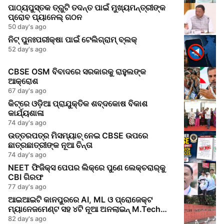
ପାଠ୍ୟପୁସ୍ତକ ତ୍ରୁଟି ତଦନ୍ତ ପାଇଁ ମୁଖ୍ୟମନ୍ତ୍ରୀଙ୍କ
ପ୍ରୋବ ପ୍ୟାନେଲ୍ ଗଠନ
50 day's ago
ନିଟ୍ ପୁନଃପରୀକ୍ଷା ପାଇଁ ଟେଲିଗ୍ରାମ୍ ବ୍ଲକ୍
52 day's ago
CBSE OSM ବିବାଦରେ ସରକାରକୁ ରାହୁଲଙ୍କ
ଆକ୍ରୋଶ
67 day's ago
କିଟ୍‌ରେ ଓଡ଼ିଆ ପ୍ରାଯୁକ୍ତିକ ଶବ୍ଦକୋଷ ବିକାଶ
କାର୍ଯ୍ୟଶାଳା
74 day's ago
ଉତ୍ତରପତ୍ର ମିସମ୍ୟାଚ୍‌ ନେଇ CBSE ଉପରେ
ଛାତ୍ରଛାତ୍ରୀଙ୍କ ନୂଆ ଚିନ୍ତା
74 day's ago
NEET ଫିଜିକ୍ସ ପେପର ଲିକ୍‌ରେ ପୁଣେ ଲେକ୍ଚରାର୍‌କୁ
CBI ଗିରଫ
77 day's ago
ଆଇଆଇଟି କାନପୁରରେ AI, ML ଓ ପ୍ରୋଜେକ୍ଟ
ମ୍ୟାନେଜମେଣ୍ଟ ସହ ୪ଟି ନୂଆ ଅନଲାଇନ୍ M.Tech
କୋର୍ସ ଆରମ୍ଭ
82 day's ago