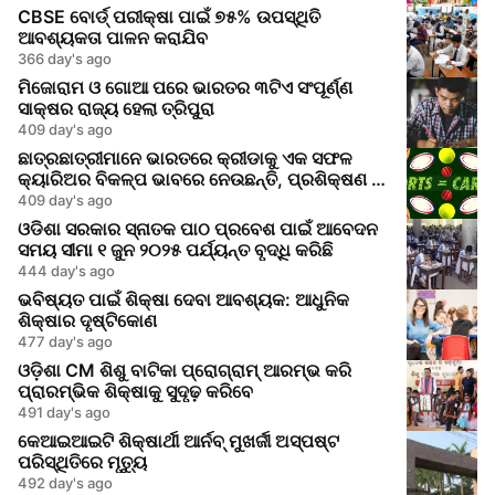
CBSE ବୋର୍ଡ୍ ପରୀକ୍ଷା ପାଇଁ ୭୫% ଉପସ୍ଥିତି
ଆବଶ୍ୟକତା ପାଳନ କରାଯିବ
366 day's ago
ମିଜୋରାମ ଓ ଗୋଆ ପରେ ଭାରତର ୩ଟିଏ ସଂପୂର୍ଣ୍ଣ
ସାକ୍ଷର ରାଜ୍ୟ ହେଲା ତ୍ରିପୁରା
409 day's ago
ଛାତ୍ରଛାତ୍ରୀମାନେ ଭାରତରେ କ୍ରୀଡାକୁ ଏକ ସଫଳ
କ୍ୟାରିଅର ବିକଳ୍ପ ଭାବରେ ନେଉଛନ୍ତି, ପ୍ରଶିକ୍ଷଣ ଓ
ସୁଯୋଗ ବୃଦ୍ଧି ପାଇଛି।
409 day's ago
ଓଡିଶା ସରକାର ସ୍ନାତକ ପାଠ ପ୍ରବେଶ ପାଇଁ ଆବେଦନ
ସମୟ ସୀମା ୧ ଜୁନ ୨୦୨୫ ପର୍ଯ୍ୟନ୍ତ ବୃଦ୍ଧି କରିଛି
444 day's ago
ଭବିଷ୍ୟତ ପାଇଁ ଶିକ୍ଷା ଦେବା ଆବଶ୍ୟକ: ଆଧୁନିକ
ଶିକ୍ଷାର ଦୃଷ୍ଟିକୋଣ
477 day's ago
ଓଡ଼ିଶା CM ଶିଶୁ ବାଟିକା ପ୍ରୋଗ୍ରାମ୍ ଆରମ୍ଭ କରି
ପ୍ରାରମ୍ଭିକ ଶିକ୍ଷାକୁ ସୁଦୃଢ଼ କରିବେ
491 day's ago
କେଆଇଆଇଟି ଶିକ୍ଷାର୍ଥୀ ଆର୍ନବ୍ ମୁଖର୍ଜୀ ଅସ୍ପଷ୍ଟ
ପରିସ୍ଥିତିରେ ମୃତ୍ୟୁ
492 day's ago