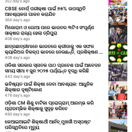
352 day's ago
CBSE ବୋର୍ଡ୍ ପରୀକ୍ଷା ପାଇଁ ୭୫% ଉପସ୍ଥିତି
ଆବଶ୍ୟକତା ପାଳନ କରାଯିବ
364 day's ago
ମିଜୋରାମ ଓ ଗୋଆ ପରେ ଭାରତର ୩ଟିଏ ସଂପୂର୍ଣ୍ଣ
ସାକ୍ଷର ରାଜ୍ୟ ହେଲା ତ୍ରିପୁରା
408 day's ago
ଛାତ୍ରଛାତ୍ରୀମାନେ ଭାରତରେ କ୍ରୀଡାକୁ ଏକ ସଫଳ
କ୍ୟାରିଅର ବିକଳ୍ପ ଭାବରେ ନେଉଛନ୍ତି, ପ୍ରଶିକ୍ଷଣ ଓ
ସୁଯୋଗ ବୃଦ୍ଧି ପାଇଛି।
408 day's ago
ଓଡିଶା ସରକାର ସ୍ନାତକ ପାଠ ପ୍ରବେଶ ପାଇଁ ଆବେଦନ
ସମୟ ସୀମା ୧ ଜୁନ ୨୦୨୫ ପର୍ଯ୍ୟନ୍ତ ବୃଦ୍ଧି କରିଛି
442 day's ago
ଭବିଷ୍ୟତ ପାଇଁ ଶିକ୍ଷା ଦେବା ଆବଶ୍ୟକ: ଆଧୁନିକ
ଶିକ୍ଷାର ଦୃଷ୍ଟିକୋଣ
476 day's ago
ଓଡ଼ିଶା CM ଶିଶୁ ବାଟିକା ପ୍ରୋଗ୍ରାମ୍ ଆରମ୍ଭ କରି
ପ୍ରାରମ୍ଭିକ ଶିକ୍ଷାକୁ ସୁଦୃଢ଼ କରିବେ
490 day's ago
କେଆଇଆଇଟି ଶିକ୍ଷାର୍ଥୀ ଆର୍ନବ୍ ମୁଖର୍ଜୀ ଅସ୍ପଷ୍ଟ
ପରିସ୍ଥିତିରେ ମୃତ୍ୟୁ