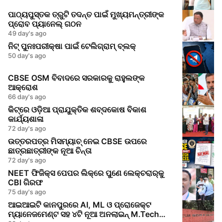
ପାଠ୍ୟପୁସ୍ତକ ତ୍ରୁଟି ତଦନ୍ତ ପାଇଁ ମୁଖ୍ୟମନ୍ତ୍ରୀଙ୍କ
ପ୍ରୋବ ପ୍ୟାନେଲ୍ ଗଠନ
49 day's ago
ନିଟ୍ ପୁନଃପରୀକ୍ଷା ପାଇଁ ଟେଲିଗ୍ରାମ୍ ବ୍ଲକ୍
50 day's ago
CBSE OSM ବିବାଦରେ ସରକାରକୁ ରାହୁଲଙ୍କ
ଆକ୍ରୋଶ
66 day's ago
କିଟ୍‌ରେ ଓଡ଼ିଆ ପ୍ରାଯୁକ୍ତିକ ଶବ୍ଦକୋଷ ବିକାଶ
କାର୍ଯ୍ୟଶାଳା
72 day's ago
ଉତ୍ତରପତ୍ର ମିସମ୍ୟାଚ୍‌ ନେଇ CBSE ଉପରେ
ଛାତ୍ରଛାତ୍ରୀଙ୍କ ନୂଆ ଚିନ୍ତା
72 day's ago
NEET ଫିଜିକ୍ସ ପେପର ଲିକ୍‌ରେ ପୁଣେ ଲେକ୍ଚରାର୍‌କୁ
CBI ଗିରଫ
75 day's ago
ଆଇଆଇଟି କାନପୁରରେ AI, ML ଓ ପ୍ରୋଜେକ୍ଟ
ମ୍ୟାନେଜମେଣ୍ଟ ସହ ୪ଟି ନୂଆ ଅନଲାଇନ୍ M.Tech