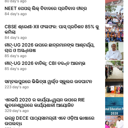
କୋର୍ସ ଆରମ୍ଭ
80 day's ago
NEET ପେପର୍ ଲିକ୍ ବିବାଦରେ ପ୍ରତିବାଦ ତୀବ୍ର
84 day's ago
CBSE ଶ୍ରେଣୀ‑XII ଫଳାଫଳ: ପାସ୍ ପ୍ରତିଶତ 85% କୁ
କମିଲା
84 day's ago
ନୀଟ୍‑UG 2026 ଉପରେ ଛାତ୍ରମାନଙ୍କ ଆଶ୍ଚର୍ଯ୍ୟ,
ଚାପ ଓ ଅସନ୍ତୋଷ
85 day's ago
ନୀଟ୍‑UG 2026 ବାତିଲ୍; CBI ତଦନ୍ତ ଆରମ୍ଭ
85 day's ago
ସମ୍ବଲପୁରରେ ଭିଭିତ୍ସା ୱର୍ଲ୍ଡ ସ୍କୁଲର ଉଦଘାଟନ
223 day's ago
ଏନଇପି 2020 ର କାର୍ଯ୍ୟାନ୍ୱୟନ ଉପରେ RIE
ଭୁବନେଶ୍ୱରରେ କାର୍ଯ୍ୟଶାଳୀ ଆୟୋଜିତ
329 day's ago
ଇଗ୍ନୁ DECE ପାଠ୍ୟସାମଗ୍ରୀ ଏବେ ଓଡ଼ିଆ ଭାଷାରେ
ଉପଲବ୍ଧ