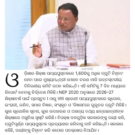
ଓ
ଡ଼ିଶାର ଶିକ୍ଷା ପାଠ୍ୟପୁସ୍ତକରେ 1,600ରୁ ଅଧିକ ତ୍ରୁଟି ଚିହ୍ନଟ
ହେବା ପରେ ମୁଖ୍ୟମନ୍ତ୍ରୀ ମୋହନ ଚରଣ ମାଜି ଉଚ୍ଚସ୍ତରୀୟ
ତିନିଜଣୀୟ କମିଟି ଗଠନ କରିଛନ୍ତି। ଏହି କମିଟିକୁ 7 ଦିନ ମଧ୍ୟରେ
ରିପୋର୍ଟ ଦେବାକୁ ନିର୍ଦ୍ଦେଶ ମିଳିଛି। NEP 2020 ଅନୁସାରେ 2026–27
ଶିକ୍ଷାବର୍ଷ ପାଇଁ ପ୍ରସ୍ତୁତ I ଠାରୁ VIII ଶ୍ରେଣୀ ପାଠ୍ୟପୁସ୍ତକରେ ଭୂଗୋଳ,
ଇଂରାଜୀ, ଗଣିତ, ସମାଜ ବିଜ୍ଞାନ, ସଂସ୍କୃତ ଓ ‘ଜିଜ୍ଞାସା’ରେ ଗୁରୁତର ତ୍ରୁଟି ମିଳିଛି।
ଭୁଲ ଭୂଗୋଳିକ ସୂଚନା, ଭୁଲ ଉଦାହରଣ ଓ ଅସତ୍ୟ ତଥ୍ୟ ଛାତ୍ରଛାତ୍ରୀଙ୍କ
ଶିକ୍ଷାରେ ଅସୁବିଧା ସୃଷ୍ଟି କରିଛି। ବିପକ୍ଷ ଦଳଗୁଡ଼ିକ ସରକାରଙ୍କୁ ଦାୟୀ କରି,
ତ୍ରୁଟିପୂର୍ଣ୍ଣ ପାଠ୍ୟପୁସ୍ତକ ପ୍ରତ୍ୟାହାର କରିବାକୁ ଦାବି କରିଛନ୍ତି। ସରକାର
କହିଛି, ଦାୟୀଙ୍କୁ ଚିହ୍ନଟ କରି କଠୋର ପଦକ୍ଷେପ ନିଆଯିବ।