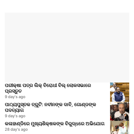
ପରୀକ୍ଷା ପତ୍ର ଲିକ୍ ବିରୋଧୀ ବିଲ୍ ଲୋକସଭାରେ
ପ୍ରସ୍ତୁତ
9 day's ago
ପାଠ୍ୟପୁସ୍ତକ ତ୍ରୁଟି: ନବୀନଙ୍କ ଦାବି, ଗୋଣ୍ଡଙ୍କ
ପଦତ୍ୟାଗ
9 day's ago
କଳାହାଣ୍ଡିରେ ମୁଖ୍ୟଶିକ୍ଷକଙ୍କ ବିରୁଦ୍ଧରେ ଅଭିଯୋଗ
28 day's ago