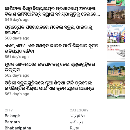
କାପିଟାଲ ବିଶ୍ୱବିଦ୍ୟାଳୟର ପ୍ରଶାସନୀୟ ଅବହେଳା:
ବିକାଶ ଇନିସିଆଟିଭ୍ସ ଦ୍ୱାରା ସମସ୍ୟାଗୁଡ଼ିକୁ ତେଳାରେ
ଦେଖିବା
549 day's ago
ପ୍ରତ୍ୟେକ ପଞ୍ଚାୟତରେ ମଡେଲ ସ୍କୁଲ୍ ପାଇବାକୁ
ଘୋଷଣା
560 day's ago
ଏଏମ୍ ଏଓଏ: ଏକ ସଶକ୍ତ ଭାରତ ପାଇଁ ଶିକ୍ଷାର ନୂତନ
ଭବିଷ୍ୟତ ଗଢିବା
561 day's ago
ନୂତନ ଖେଳନାଠାର ଉଦଘାଟନକୁ ନେଇ ସ୍କୁଲଗୁଡ଼ିକର
ଉଲ୍ଲାସ
562 day's ago
ଓଡ଼ିଶା ସ୍କୁଲଗୁଡ଼ିକରେ ନୂଆ ଶିକ୍ଷା ନୀତି ପ୍ରବେଶ:
ହୋଲିଷ୍ଟିକ ଶିକ୍ଷା ପାଇଁ ଏକ ନୂତନ ଯୁଗର ଆରମ୍ଭ
567 day's ago
CITY
CATEGORY
Balangir
ଜ୍ୟୋତିଷ
Bargarh
ବାଣିଜ୍ୟ
Bhabanipatna
ଶିକ୍ଷା