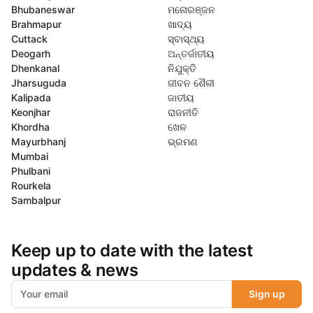
Bhubaneswar
ମନୋରଞ୍ଜନ
Brahmapur
ଖାଦ୍ୟ
Cuttack
ସ୍ବାସ୍ଥ୍ୟ
Deogarh
ଅନ୍ତର୍ଜାତୀୟ
Dhenkanal
ନିଯୁକ୍ତି
Jharsuguda
ଜୀବନ ଶୈଳୀ
Kalipada
ଜାତୀୟ
Keonjhar
ରାଜନୀତି
Khordha
ଖେଳ
Mayurbhanj
ଭ୍ରମଣ
Mumbai
Phulbani
Rourkela
Sambalpur
Keep up to date with the latest
updates & news
Sign up