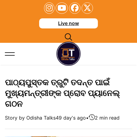
Live now
ପାଠ୍ୟପୁସ୍ତକ ତ୍ରୁଟି ତଦନ୍ତ ପାଇଁ
ମୁଖ୍ୟମନ୍ତ୍ରୀଙ୍କ ପ୍ରୋବ ପ୍ୟାନେଲ୍
ଗଠନ
Story by Odisha Talks
49 day's ago
•
2 min read