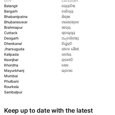
CITY
CATEGORY
Balangir
ଜ୍ୟୋତିଷ
Bargarh
ବାଣିଜ୍ୟ
Bhabanipatna
ଶିକ୍ଷା
Bhubaneswar
ମନୋରଞ୍ଜନ
Brahmapur
ଖାଦ୍ୟ
Cuttack
ସ୍ବାସ୍ଥ୍ୟ
Deogarh
ଅନ୍ତର୍ଜାତୀୟ
Dhenkanal
ନିଯୁକ୍ତି
Jharsuguda
ଜୀବନ ଶୈଳୀ
Kalipada
ଜାତୀୟ
Keonjhar
ରାଜନୀତି
Khordha
ଖେଳ
Mayurbhanj
ଭ୍ରମଣ
Mumbai
Phulbani
Rourkela
Sambalpur
Keep up to date with the latest