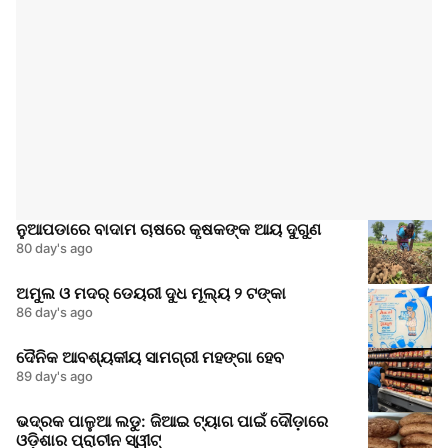
ନୁଆପଡାରେ ବାଦାମ ଚାଷରେ କୃଷକଙ୍କ ଆୟ ଦୁଗୁଣ
80 day's ago
ଅମୁଲ ଓ ମଦର୍ ଡେୟରୀ ଦୁଧ ମୂଲ୍ୟ ୨ ଟଙ୍କା
86 day's ago
ଦୈନିକ ଆବଶ୍ୟକୀୟ ସାମଗ୍ରୀ ମହଙ୍ଗା ହେବ
89 day's ago
ଭଦ୍ରକ ପାଳୁଆ ଲଡୁ: ଜିଆଇ ଟ୍ୟାଗ ପାଇଁ ଦୌଡ଼ାରେ
ଓଡ଼ିଶାର ପ୍ରାଚୀନ ସ୍ୱୀଟ୍