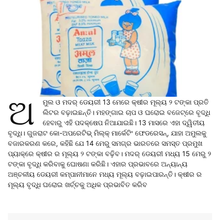
ଅ
ମୁଲ ଓ ମଦର୍ ଡେୟରୀ 13 ମେରେ କ୍ଷୀର ମୂଲ୍ୟ ୨ ଟଙ୍କା ପ୍ରତି
ଲିଟର ବଢ଼ାଇଛନ୍ତି। ମହଙ୍ଗାଇ ଚାପ ଓ ଘରୋଇ ବଜେଟ୍‌ରେ ବୃଦ୍ଧି
ହେବାରୁ ଏହି ପଦକ୍ଷେପ ନିଆଯାଇଛି। 13 ମାସରେ ଏହା ଦ୍ୱିତୀୟ
ବୃଦ୍ଧି। ଗୁଜରାଟ କୋ-ଅପରେଟିଭ୍ ମିଲ୍କ୍ ମାର୍କେଟିଂ ଫେଡରେସନ୍, ଯାହା ଅମୁଲକୁ
ବଜାରକରଣ କରେ, କହିଛି ଯେ 14 ମେରୁ ସମଗ୍ର ଭାରତରେ ସମସ୍ତ ପ୍ରମୁଖ
ପ୍ୟାକ୍‌ରେ କ୍ଷୀର ର ମୂଲ୍ୟ ୨ ଟଙ୍କା ବଢ଼ିବ। ମଦର୍ ଡେୟରୀ ମଧ୍ୟ 15 ମେରୁ ୨
ଟଙ୍କା ବୃଦ୍ଧି କରିବାକୁ ଘୋଷଣା କରିଛି। ଏହାର ପ୍ରଭାବରେ ଅନ୍ୟାନ୍ୟ
ଅଞ୍ଚଳୀୟ ଡେୟରୀ କମ୍ପାନୀମାନେ ମଧ୍ୟ ମୂଲ୍ୟ ବଢ଼ାଇପାରନ୍ତି। କ୍ଷୀର ର
ମୂଲ୍ୟ ବୃଦ୍ଧି ଘରୋଇ ଖର୍ଚ୍ଚକୁ ଅଧିକ ପ୍ରଭାବିତ କରିବ