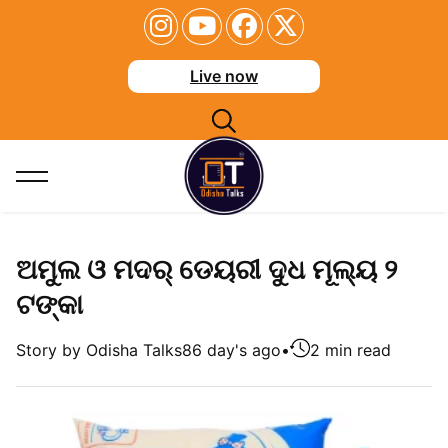
Live now
ଅମୁଲ ଓ ମଦର୍ ଡେୟରୀ ଦୁଧ ମୂଲ୍ୟ ୨
ଟଙ୍କା
Story by Odisha Talks
86 day's ago
•
2 min read