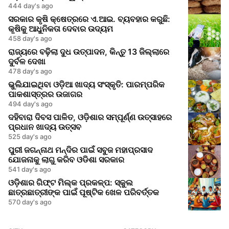
444 day's ago
ସରକାର କୃଷି କ୍ଷେତ୍ରରେ ଏ.ଆଇ. ବ୍ୟବହାର କରୁଛି:
କୃଷିକୁ ଆଧୁନିକତା ଦେବାର ଉଦ୍ୟମ
458 day's ago
ରାଜ୍ୟରେ ବଢ଼ିଲା ଦୁଧ ଉତ୍ପାଦନ, କିନ୍ତୁ 13 ଜିଲ୍ଲାରେ
ଦୁର୍ବଳ ଦେଖା
478 day's ago
ଭୁଲିଯାଇଥିବା ଓଡ଼ିଆ ଖାଦ୍ୟ ସଂସ୍କୃତି: ପାରମ୍ପରିକ
ପାକଶାସ୍ତ୍ରର ଉଜାଗର
494 day's ago
ଦହିବାରା ଦିବସ ପାଳିତ, ଓଡ଼ିଶାର ସମ୍ପୂର୍ଣ୍ଣ ଉତ୍ସାହରେ
ପ୍ରଧାନ ଖାଦ୍ୟ ଉତ୍ସବ
525 day's ago
ପୁରୀ ଜଗନ୍ନାଥ ମନ୍ଦିର ପାଇଁ ସବୁଜ ମହାପ୍ରସାଦ
ଯୋଜନାକୁ ଲାଗୁ କରିବ ଓଡିଶା ସରକାର
541 day's ago
ଓଡ଼ିଶାର ଗିଫ୍ଟ ମିଲ୍କ ପ୍ରକଳ୍ପ: ସ୍କୁଲ
ଛାତ୍ରଛାତ୍ରୀଙ୍କ ପାଇଁ ପୂଷ୍ଟିକ ଖେଳ ପରିବର୍ତ୍ତକ
570 day's ago