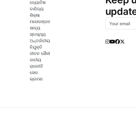
ଜ୍ୟୋତିଷ
updat
ବାଣିଜ୍ୟ
ଶିକ୍ଷା
ମନୋରଞ୍ଜନ
ଖାଦ୍ୟ
ସ୍ବାସ୍ଥ୍ୟ
ଅନ୍ତର୍ଜାତୀୟ
ନିଯୁକ୍ତି
ଜୀବନ ଶୈଳୀ
ଜାତୀୟ
ରାଜନୀତି
ଖେଳ
ଭ୍ରମଣ