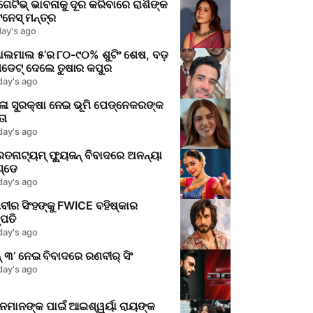
େଟିଭ୍‌ ଭାବନାକୁ ଦୂର କରିବାରେ ରାଶିଙ୍କ
ନେସ୍‌ ମନ୍ତ୍ର
day's ago
ୋଲମାଲ ୫’ର ୮୦-୯୦% ଶୁଟିଂ ଶେଷ, ବଡ଼
ଡେଟ୍ ଦେଲେ ତୁଷାର କପୁର
day's ago
ଳା ସୁରକ୍ଷା ନେଇ ଭୂମି ପେଡ୍ନେକରଙ୍କ
ତା
day's ago
ତନାଟ୍ୟମ୍‌ ଫ୍ୟୁଜନ୍‌ ବିବାଦରେ ଅନନ୍ୟା
ଣ୍ଡେ
day's ago
ୀର ସିଂହଙ୍କୁ FWICE ବହିଷ୍କାର
୍ପତି
day's ago
୍‌ ୩’ ନେଇ ବିବାଦରେ ରଣବୀର୍‌ ସିଂ
day's ago
ନମାନଙ୍କ ପାଇଁ ଆଇଶ୍ୱର୍ୟା ରାୟଙ୍କ