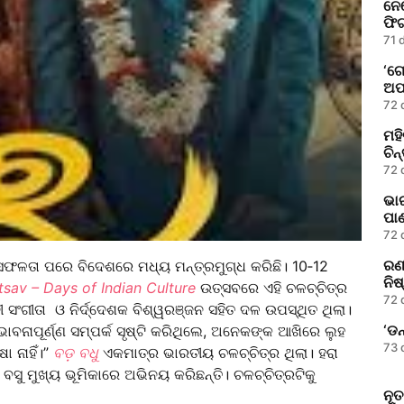
ନେଗ
ଫିଟ
71 
‘ଗ
ଅପ
72 
ମହି
ଚିନ୍
72 
ଭାର
ପା
72 
ରଣବ
 ସଫଳତା ପରେ ବିଦେଶରେ ମଧ୍ୟ ମନ୍ତ୍ରମୁଗ୍ଧ କରିଛି। 10‑12
ନିଷ
tsav – Days of Indian Culture
ଉତ୍ସବରେ ଏହି ଚଳଚ୍ଚିତ୍ର
72 
ୀ ସଂଗୀତା ଓ ନିର୍ଦ୍ଦେଶକ ବିଶ୍ୱରଞ୍ଜନ ସହିତ ଦଳ ଉପସ୍ଥିତ ଥିଲା।
‘ଡନ
ାବନାପୂର୍ଣ୍ଣ ସମ୍ପର୍କ ସୃଷ୍ଟି କରିଥିଲେ, ଅନେକଙ୍କ ଆଖିରେ ଲୁହ
73 
ା ନାହିଁ।”
ବଡ଼ ବଧୁ
ଏକମାତ୍ର ଭାରତୀୟ ଚଳଚ୍ଚିତ୍ର ଥିଲା। ହରା
ତୀ ବସୁ ମୁଖ୍ୟ ଭୂମିକାରେ ଅଭିନୟ କରିଛନ୍ତି। ଚଳଚ୍ଚିତ୍ରଟିକୁ
ନୂତ