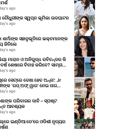
ମର୍ଶ
day's ago
ା ଚୌଧୁରୀଙ୍କ ସ୍ୱପ୍ନ ଭୂମିକା ଉଦଘାଟନ
day's ago
ଭକ୍ତମାନଙ୍କ
ହୃଦୟ ଜିତିଲେ
day's ago
ିୟା ମାରାନ ଓ ଅନିରୁଦ୍ଧ ରବିଚନ୍ଦର କି
 ବର୍ଷ ଶେଷରେ ବିବାହ କରିବେ? ସାମ୍ନାକୁ
ଲା ସତ୍ୟ
day's ago
୍ରେ ସେଟ୍‌ରେ ଦେଖା ହେବ ଅନ୍ନା’: Jr
Rଙ୍କ ‘ଗଡ୍ ଅଫ୍ ୱାର’ ନେଇ ନାଗ
ଶୀଙ୍କ ବଡ଼ ଅପଡେଟ୍
day's ago
ିଶାଙ୍କ ପରିବାରର ଦାବି – ସ୍ପଷ୍ଟ
ନ୍ତ ଆବଶ୍ୟକ
day's ago
ଲ୍‌ରେ ଇଣ୍ଡିଆ ଡେ’ରେ ଓଡିଶୀ ନୃତ୍ୟର
ର୍ଷଣ