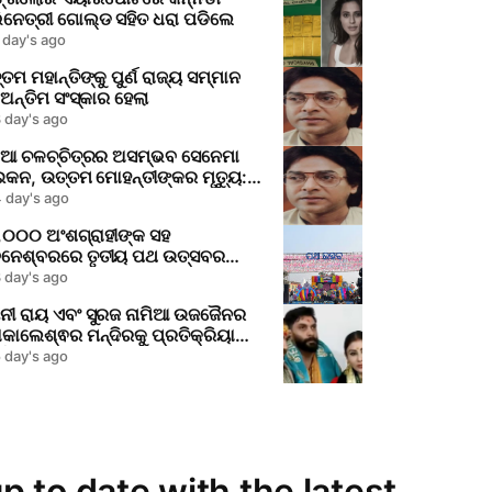
ିନେତ୍ରୀ ଗୋଲ୍ଡ ସହିତ ଧରା ପଡିଲେ
 day's ago
ତମ ମହାନ୍ତିଙ୍କୁ ପୁର୍ଣ ରାଜ୍ୟ ସମ୍ମାନ
ଅନ୍ତିମ ସଂସ୍କାର ହେଲା
 day's ago
଼ିଆ ଚଳଚ୍ଚିତ୍ରର ଅସମ୍ଭବ ସେନେମା
କନ, ଉତ୍ତମ ମୋହନ୍ତୀଙ୍କର ମୃତ୍ୟୁ:
୍ପ ପ୍ରଜ୍ଞାରେ ଅପୂର୍ଣ୍ଣ ଖାଲି
 day's ago
,୦୦୦ ଅଂଶଗ୍ରାହୀଙ୍କ ସହ
ବନେଶ୍ବରରେ ତୃତୀୟ ପଥ ଉତ୍ସବର
ଳ ଆୟୋଜନ
 day's ago
ନୀ ରାୟ ଏବଂ ସୁରଜ ନାମିଆ ଉଜଜୈନର
କାଲେଶ୍ଵର ମନ୍ଦିରକୁ ପ୍ରତିକ୍ରିୟା
ଇଁ ଯାଇଥିଲେ
 day's ago
p to date with the latest