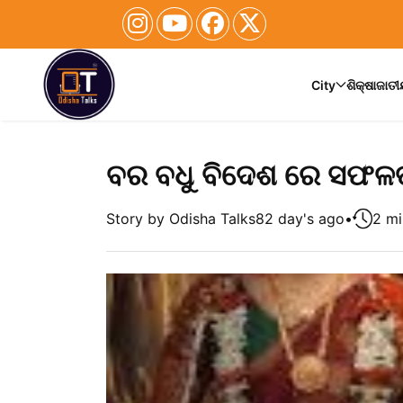
City
ଶିକ୍ଷା
ଜାତ
ବର ବଧୁ ବିଦେଶ ରେ ସଫଳତ
Story by Odisha Talks
82 day's ago
•
2 mi