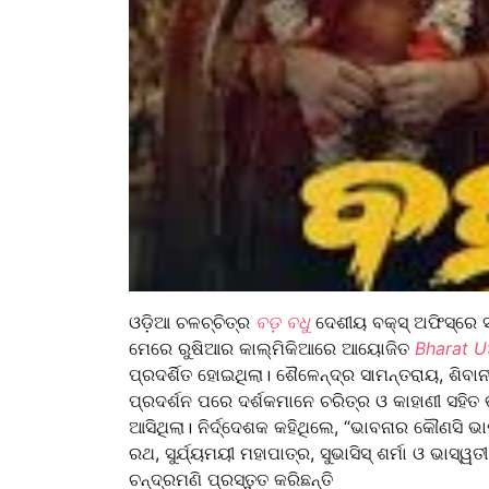
ଓଡ଼ିଆ ଚଳଚ୍ଚିତ୍ର
ବଡ଼ ବଧୁ
ଦେଶୀୟ ବକ୍ସ୍‌ ଅଫିସ୍‌ରେ
ମେରେ ରୁଷିଆର କାଲ୍ମିକିଆରେ ଆୟୋଜିତ
Bharat U
ପ୍ରଦର୍ଶିତ ହୋଇଥିଲା। ଶୈଳେନ୍ଦ୍ର ସାମନ୍ତରାୟ, ଶିବାନ
ପ୍ରଦର୍ଶନ ପରେ ଦର୍ଶକମାନେ ଚରିତ୍ର ଓ କାହାଣୀ ସହିତ ଭ
ଆସିଥିଲା। ନିର୍ଦ୍ଦେଶକ କହିଥିଲେ, “ଭାବନାର କୌଣସି ଭାଷ
ରଥ, ସୁର୍ଯ୍ୟମୟୀ ମହାପାତ୍ର, ସୁଭାସିସ୍‌ ଶର୍ମା ଓ ଭାସ୍ୱ
ଚନ୍ଦ୍ରମଣି ପ୍ରସ୍ତୁତ କରିଛନ୍ତି