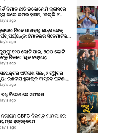
ଫଳ
୍ଟାର୍ଡ ବିମାନ ଛାଡି ଇକୋନୋମି କ୍ଲାସରେ
୍ରା କଲେ କମଲ ହାସନ, ‘କଲ୍କି ୨’
୍ମାତାଙ୍କ ପ୍ରଶଂସା
day's ago
୍ଲାଇର ନିରବ ପାହାଡ଼ରୁ କାନ୍ସ ରେଡ୍
୍ପେଟ୍ ପର୍ଯ୍ୟନ୍ତ: ହିମାଚଳର ସିନେମାଟିକ
ର୍ତ୍ତ
day's ago
ରୁପ୍ପୁ’ ୧୨୦ କୋଟି ପାର, ୨୦୦ କୋଟି
ବ୍‌କୁ ନିକଟେ ‘ଭୂତ ବଙ୍ଗଲା
day's ago
ସପେକ୍ଟର ଅବିନାଶ ସିଜନ୍ ୨ ଟ୍ୱିଟର
୍ୟୁ: ରଣଦୀପ ହୁଡାଙ୍କ ବାସ୍ତବ ଘଟଣା
େରିତ ସିରିଜ୍ କି ଦେଖିବା ଯୋଗ୍ୟ?
day's ago
 ବଧୁ ବିଦେଶ ରେ ସଫଳତା
day's ago
 ନଗାୟନ CBFC ବିଳମ୍ବ ମାମଲା ରେ
ଜୟ ଙ୍କ ହସ୍ତକ୍ଷେପ
day's ago