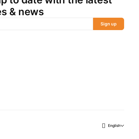
es & news
Sign up
English