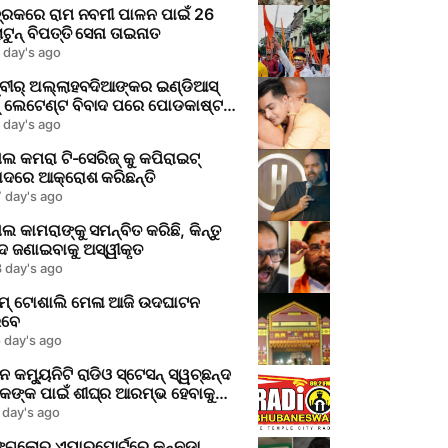
୍ରକରେ ରାମ ନବମୀ ପାଳନ ପାଇଁ 26
ାଟୁନ୍ ବିପତ୍ତି ସେନା ତାଇନାତ
 day's ago
୍ବୀର୍ ଅଲ୍ଲାହବଦିଆଙ୍କର ଇଣ୍ଡିଆସ୍
୍ ଲେଟେଣ୍ଟ ବିବାଦ ପରେ ପୋଡକାଷ୍ଟ
ର୍ଣ୍ଣ: ପାଲ୍ଗା ରିନ୍ପୋଚେ ସହ
 day's ago
ୋଚନାରେ ନୂତନ ଅଧ୍ୟାୟ
ାଲ କମରା ଟି-ସେରିଜ୍ କୁ କପିରାଇଟ୍
ାଦରେ ଆକ୍ରୋଶ କରିଛନ୍ତି
 day's ago
ାଲ କାମରାଙ୍କୁ ସମନ୍ବିତ କରିଛି, କିନ୍ତୁ
ଦ ଜଣାଇବାକୁ ଅସ୍ୱୀକୃତ
 day's ago
ଏମ୍ ଟୋଶାଲି ମେଳା ଆଜି ଉଦଘାଟନ
ିବେ
 day's ago
ନ କମ୍ୟୁନିଟି ରାଡିଓ ସ୍ଟେସନ୍ ସ୍ୱଚ୍ଛନ୍ଦ
କଙ୍କ ପାଇଁ ଶୀଘ୍ର ଆରମ୍ଭ ହେବାକୁ
ଉଛି
 day's ago
ଙ୍ଗଲୋର ଏୟାରପୋର୍ଟରେ କନ୍ନଡା