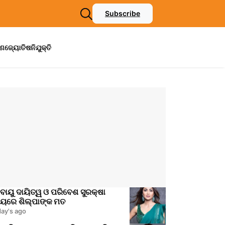
Subscribe
ମଣ
ଜ୍ୟୋତିଷ
ନିଯୁକ୍ତି
ାୟୁ ଦାୟିତ୍ୱ ଓ ପରିବେଶ ସୁରକ୍ଷା
ଷୟରେ ଶିଲ୍ପାଙ୍କ ମତ
day's ago