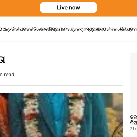
Live now
ୀୟ
ଅନ୍ତର୍ଜାତୀୟ
ରାଜନୀତି
ଖେଳ
ବାଣିଜ୍ୟ
ମନୋରଞ୍ଜନ
ସ୍ବାସ୍ଥ୍ୟ
ଖାଦ୍ୟ
ଜୀବନ ଶୈଳୀ
ଭ୍ର
ା
n read
ଜଳବ
ବି
71 