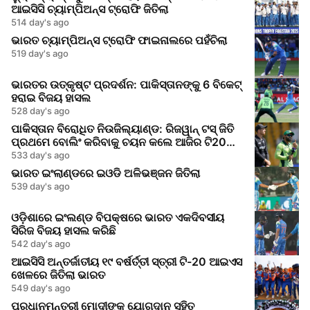
ଆଇସିସି ଚ୍ୟାମ୍ପିଅନ୍ସ ଟ୍ରୋଫି ଜିତିଲା
514 day's ago
ଭାରତ ଚ୍ୟାମ୍ପିଅନ୍ସ ଟ୍ରୋଫି ଫାଇନାଲରେ ପହଁଚିଲା
519 day's ago
ଭାରତର ଉତ୍କୃଷ୍ଟ ପ୍ରଦର୍ଶନ: ପାକିସ୍ତାନଙ୍କୁ 6 ବିକେଟ୍
ହରାଇ ବିଜୟ ହାସଲ
528 day's ago
ପାକିସ୍ତାନ ବିରୋଧିତ ନିଉଜିଲ୍ୟାଣ୍ଡ: ରିଜୱାନ୍ ଟସ୍ ଜିତି
ପ୍ରଥମେ ବୋଲିଂ କରିବାକୁ ଚୟନ କଲେ ଆଜିର ଟି20
ମ୍ୟାଚ୍ରେ
533 day's ago
ଭାରତ ଇଂଲାଣ୍ଡରେ ଇଓଡି ଅଳିଭଞ୍ଜନ ଜିତିଲା
539 day's ago
ଓଡ଼ିଶାରେ ଇଂଲଣ୍ଡ ବିପକ୍ଷରେ ଭାରତ ଏକଦିବସୀୟ
ସିରିଜ ବିଜୟ ହାସଲ କରିଛି
542 day's ago
ଆଇସିସି ଅନ୍ତର୍ଜାତୀୟ ୧୯ ବର୍ଷର୍ତ୍ତୀ ସ୍ତ୍ରୀ ଟି-20 ଆଇଏସ
ଖେଳରେ ଜିତିଲା ଭାରତ
549 day's ago
ପ୍ରଧାନମନ୍ତ୍ରୀ ମୋଦୀଙ୍କ ଯୋଗଦାନ ସହିତ