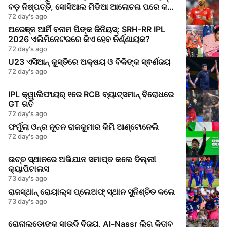
ବଡ଼ ନିଷ୍ପତ୍ତି, ସୋସିଆଲ ମିଡିଆ ଆଲୋଚନା ପରେ କଲେ
ବଡ଼ ପଦକ୍ଷେପ
72 day's ago
ଅରେଞ୍ଜ ଆର୍ମି ବନାମ ପିଙ୍କ ଜିନିୟସ୍: SRH-RR IPL
2026 ଏଲିମିନେଟରରେ କିଏ ହେବ ନିର୍ଣ୍ଣାୟକ?
72 day's ago
U23 ଏସିଆନ୍‌ କୁସ୍ତିରେ ଅକ୍ଷୟ ଓ ବିକିଙ୍କ ସ୍ଵର୍ଣଜୟ
72 day's ago
IPL କ୍ୱାଲିଫାୟର୍‌ ୧ରେ RCB ବ୍ୟାଟ୍ସମାନ୍‌ ବିରୋଧରେ
GT ଗତି
72 day's ago
ଫର୍ମୁଲା ଓନ୍‌ର ନୂତନ ରାଜକୁମାର କିମି ଆଣ୍ଟୋନେଲି
72 day's ago
ଉଚ୍ଚ ସ୍ଥାନରେ ଅଭିଯାନ ସମାପ୍ତ କଲେ ଦିଲ୍ଲୀ
କ୍ୟାପିଟାଲସ
73 day's ago
ରାଜସ୍ଥାନ୍ ରୋୟାଲ୍ସ ପ୍ଲେଅଫ୍ ସ୍ଥାନ ସୁନିଶ୍ଚିତ କଲେ
73 day's ago
ରୋନାଲ୍ଡୋଙ୍କ ସାଉଦି ବିଜୟ, Al-Nassr ଲିଗ କିତାବ