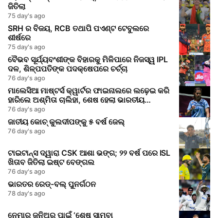
ଜିତିଲା
75 day's ago
SRH ର ବିଜୟ, RCB ତଥାପି ପଏଣ୍ଟ ଟେବୁଲରେ
ଶୀର୍ଷରେ
75 day's ago
ବୈଭବ ସୂର୍ଯ୍ୟବଂଶୀଙ୍କ ବିହାରକୁ ମିଳିପାରେ ନିଜସ୍ୱ IPL
ଦଳ, ଶିଳ୍ପପତିଙ୍କ ପଦକ୍ଷେପରେ ଚର୍ଚ୍ଚା
76 day's ago
ମାଲେସିଆ ମାଷ୍ଟର୍ସ କ୍ୱାର୍ଟର ଫାଇନାଲରେ ଲଢ଼େଇ କରି
ହାରିଲେ ଅଶ୍ମିତା ଚାଲିହା, ଶେଷ ହେଲା ଭାରତୀୟ
ଚ୍ୟାଲେଞ୍ଜ
76 day's ago
ଜାତୀୟ କୋଚ୍ କୁଲଦୀପଙ୍କୁ ୫ ବର୍ଷ ଜେଲ୍
76 day's ago
ଟାଇଟାନ୍ସ ଦ୍ୱାରା CSK ଆଶା ଭଙ୍ଗ; ୨୨ ବର୍ଷ ପରେ ISL
ଖିତାବ ଜିତିଲା ଇଷ୍ଟ ବେଙ୍ଗଲ
76 day's ago
ଭାରତର ରେଡ୍‌-ବଲ୍ ପୁନର୍ଗଠନ
78 day's ago
ନେମାର୍ ଜୁନିଅର୍ ପାଇଁ ‘ଶେଷ ସାମ୍ବା