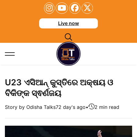
Live now
U23 ଏସିଆନ୍‌ କୁସ୍ତିରେ ଅକ୍ଷୟ ଓ
ବିକିଙ୍କ ସ୍ଵର୍ଣଜୟ
Story by Odisha Talks
72 day's ago
•
2 min read