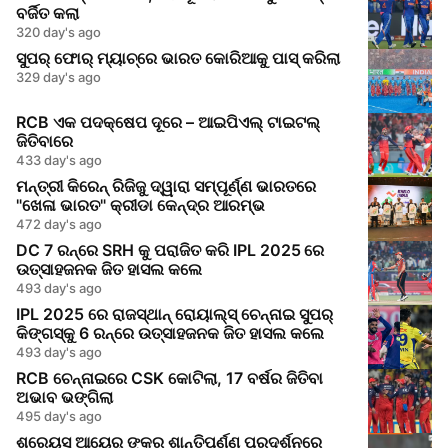
ବର୍ଜିତ କଲା
320 day's ago
ସୁପର୍ ଫୋର୍ ମ୍ୟାଚ୍‌ରେ ଭାରତ କୋରିଆକୁ ପାସ୍ କରିଲା
329 day's ago
RCB ଏକ ପଦକ୍ଷେପ ଦୂରେ – ଆଇପିଏଲ୍ ଟାଇଟଲ୍
ଜିତିବାରେ
433 day's ago
ମନ୍ତ୍ରୀ କିରେନ୍ ରିଜିଜୁ ଦ୍ୱାରା ସମ୍ପୂର୍ଣ୍ଣ ଭାରତରେ
"ଖେଳା ଭାରତ" କ୍ରୀଡା କେନ୍ଦ୍ର ଆରମ୍ଭ
472 day's ago
DC 7 ରନ୍‌ରେ SRH କୁ ପରାଜିତ କରି IPL 2025 ରେ
ଉତ୍ସାହଜନକ ଜିତ ହାସଲ କଲେ
493 day's ago
IPL 2025 ରେ ରାଜସ୍ଥାନ୍ ରୋୟାଲ୍ସ୍ ଚେନ୍ନାଇ ସୁପର୍
କିଙ୍ଗସ୍‌କୁ 6 ରନ୍‌ରେ ଉତ୍ସାହଜନକ ଜିତ ହାସଲ କଲେ
493 day's ago
RCB ଚେନ୍ନାଇରେ CSK କୋଟିଲା, 17 ବର୍ଷର ଜିତିବା
ଅଭାବ ଭଙ୍ଗିଲା
495 day's ago
ଶ୍ରେୟସ୍ ଆୟେର୍‌ ଙ୍କର ଶାନ୍ତିପୂର୍ଣ୍ଣ ପ୍ରଦର୍ଶନରେ