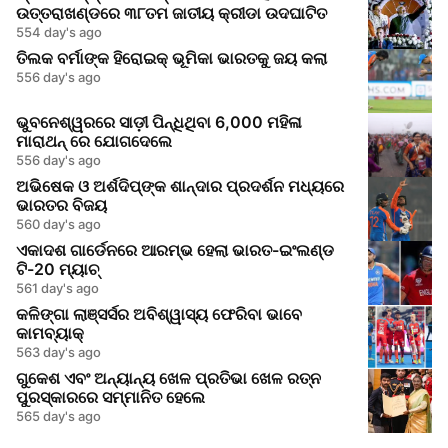
ଉତ୍ତରାଖଣ୍ଡରେ ୩୮ତମ ଜାତୀୟ କ୍ରୀଡା ଉଦଘାଟିତ
554 day's ago
ତିଲକ ବର୍ମାଙ୍କ ହିରୋଇକ୍ ଭୂମିକା ଭାରତକୁ ଜୟ କଲା
556 day's ago
ଭୁବନେଶ୍ୱରରେ ସାଡ଼ୀ ପିନ୍ଧିଥିବା 6,000 ମହିଳା
ମାରାଥନ୍ ରେ ଯୋଗଦେଲେ
556 day's ago
ଅଭିଷେକ ଓ ଅର୍ଶଦିପ୍‌ଙ୍କ ଶାନ୍‌ଦାର ପ୍ରଦର୍ଶନ ମଧ୍ୟରେ
ଭାରତର ବିଜୟ
560 day's ago
ଏକାଦଶ ଗାର୍ଡେନରେ ଆରମ୍ଭ ହେଲା ଭାରତ-ଇଂଲଣ୍ଡ
ଟି-20 ମ୍ୟାଚ୍
561 day's ago
କଳିଙ୍ଗା ଲାଞ୍ସର୍ସର ଅବିଶ୍ୱାସ୍ୟ ଫେରିବା ଭାବେ
କାମବ୍ୟାକ୍
563 day's ago
ଗୁକେଶ ଏବଂ ଅନ୍ୟାନ୍ୟ ଖେଳ ପ୍ରତିଭା ଖେଳ ରତ୍ନ
ପୁରସ୍କାରରେ ସମ୍ମାନିତ ହେଲେ
565 day's ago