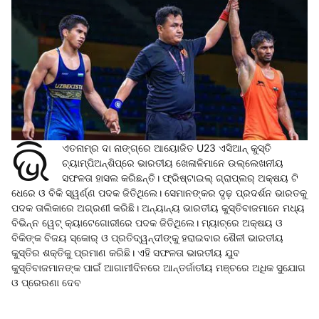
ଭି
ଏତନାମ୍‌ର ଦା ନାଙ୍ଗ୍‌ରେ ଆୟୋଜିତ U23 ଏସିଆନ୍‌ କୁସ୍ତି
ଚ୍ୟାମ୍ପିଅନ୍‌ଶିପ୍‌ରେ ଭାରତୀୟ ଖେଳାଳିମାନେ ଉଲ୍ଲେଖନୀୟ
ସଫଳତା ହାସଲ କରିଛନ୍ତି। ଫ୍ରିଷ୍ଟାଇଲ୍‌ ଗ୍ରାପ୍ଲର୍‌ ଅକ୍ଷୟ ଟି
ଧେରେ ଓ ବିକି ସ୍ୱର୍ଣ୍ଣ ପଦକ ଜିତିଥିଲେ। ସେମାନଙ୍କର ଦୃଢ଼ ପ୍ରଦର୍ଶନ ଭାରତକୁ
ପଦକ ତାଲିକାରେ ଅଗ୍ରଣୀ କରିଛି। ଅନ୍ୟାନ୍ୟ ଭାରତୀୟ କୁସ୍ତିବାଜମାନେ ମଧ୍ୟ
ବିଭିନ୍ନ ୱେଟ୍‌ କ୍ୟାଟେଗୋରୀରେ ପଦକ ଜିତିଥିଲେ। ମ୍ୟାଚ୍‌ରେ ଅକ୍ଷୟ ଓ
ବିକିଙ୍କ ବିଜୟ ସ୍କୋର୍‌ ଓ ପ୍ରତିଦ୍ୱନ୍ଦୀଙ୍କୁ ହରାଇବାର ଶୈଳୀ ଭାରତୀୟ
କୁସ୍ତିର ଶକ୍ତିକୁ ପ୍ରମାଣ କରିଛି। ଏହି ସଫଳତା ଭାରତୀୟ ଯୁବ
କୁସ୍ତିବାଜମାନଙ୍କ ପାଇଁ ଆଗାମୀଦିନରେ ଆନ୍ତର୍ଜାତୀୟ ମଞ୍ଚରେ ଅଧିକ ସୁଯୋଗ
ଓ ପ୍ରେରଣା ଦେବ