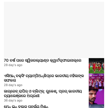
70 ବର୍ଷ ପରେ ସ୍ୱିଜରଲ୍ୟାଣ୍ଡ କ୍ୱାର୍ଟର୍‌ଫାଇନାଲ୍‌ରେ
28 day's ago
ଏସିଆନ୍ ବକ୍ସିଂ ଚ୍ୟାମ୍ପିଅନ୍‌ଶିପ୍‌ରେ ଭାରତୀୟ ମହିଳାଙ୍କ
ସଫଳତା
28 day's ago
ଜାଗ୍ରେବ୍ ରାପିଡ୍ ଓ ବ୍ଲିଟ୍ଜ୍: ଗୁକେଶ୍, ପ୍ରଗ୍ ଭାରତୀୟ
ଚ୍ୟାଲେଞ୍ଜରେ ଅଗ୍ରଣୀ
36 day's ago
ମେନ୍ ଇନ୍ ବ୍ଲୁର ପୁନର୍ଜୟ ମିଶନ୍