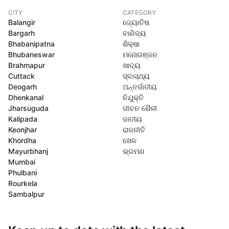
CITY
CATEGORY
Balangir
ଜ୍ୟୋତିଷ
Bargarh
ବାଣିଜ୍ୟ
Bhabanipatna
ଶିକ୍ଷା
Bhubaneswar
ମନୋରଞ୍ଜନ
Brahmapur
ଖାଦ୍ୟ
Cuttack
ସ୍ବାସ୍ଥ୍ୟ
Deogarh
ଅନ୍ତର୍ଜାତୀୟ
Dhenkanal
ନିଯୁକ୍ତି
Jharsuguda
ଜୀବନ ଶୈଳୀ
Kalipada
ଜାତୀୟ
Keonjhar
ରାଜନୀତି
Khordha
ଖେଳ
Mayurbhanj
ଭ୍ରମଣ
Mumbai
Phulbani
Rourkela
Sambalpur