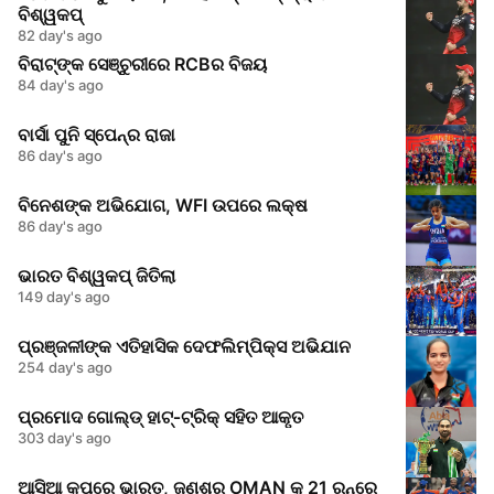
ବିଶ୍ୱକପ୍
82 day's ago
ବିରାଟ୍‌ଙ୍କ ସେଞ୍ଚୁରୀରେ RCBର ବିଜୟ
84 day's ago
ବାର୍ସା ପୁନି ସ୍ପେନ୍‌ର ରାଜା
86 day's ago
ବିନେଶଙ୍କ ଅଭିଯୋଗ, WFI ଉପରେ ଲକ୍ଷ
86 day's ago
ଭାରତ ବିଶ୍ୱକପ୍ ଜିତିଲା
149 day's ago
ପ୍ରଞ୍ଜଳୀଙ୍କ ଏତିହାସିକ ଦେଫଲିମ୍ପିକ୍ସ ଅଭିଯାନ
254 day's ago
ପ୍ରମୋଦ ଗୋଲ୍ଡ୍ ହାଟ୍‑ଟ୍ରିକ୍ ସ‌ହିତ ଆକୃତ
303 day's ago
ଆସିଆ କପ୍‌ରେ ଭାରତ, ଜଣଶୂର OMAN କୁ 21 ରନ୍‌ରେ