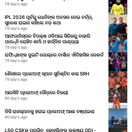
78 day's ago
IPL 2026 ପୂର୍ବରୁ ଧୋନିଙ୍କ ଅବସର ନେଇ ଚର୍ଚ୍ଚା,
ସୁରେଶ ରାଇନା କହିଲେ ବଡ଼ କଥା
79 day's ago
ଆଫଗାନିସ୍ତାନ ବିପକ୍ଷ ଓଡିଆଇ ସିରିଜରୁ ବାହାରି
ପାରନ୍ତି ରୋହିତ ଶର୍ମା ଓ ହାର୍ଦ୍ଦିକ ପାଣ୍ଡ୍ୟା
79 day's ago
ରାଫିନ୍ହାଙ୍କ ଦୁଇଟି ଗୋଲ୍‌ରେ ବାର୍ସାର ଐତିହାସିକ ରେକର୍ଡ
79 day's ago
ଶୈଳୀରେ ପ୍ଲେଅଫ୍ ସ୍ଥାନ ସୁନିଶ୍ଚିତ କଲା SRH
79 day's ago
ଆରସିବି ପ୍ଲେଅଫ୍ ଦୌଡ଼ରେ ବିଜୟୀ
80 day's ago
ଡିସି ରାଜସ୍ଥାନକୁ ହରାଇ ପ୍ଲେଅଫ୍ ଆଶା ବଞ୍ଚାଇଲା
80 day's ago
LSG CSKକୁ ପରାଜିତ, କୋହଲିଙ୍କ ଲକ୍ଷ୍ୟ ODI -