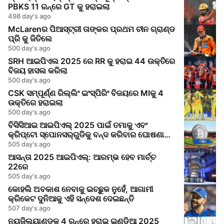
PBKS 11 ରନ୍‌ରେ GT କୁ ହରାଇଲା
498 day's ago
McLarenର ପିଆସ୍ଟ୍ରୀ ତାଙ୍କର ପ୍ରଥମ ଚୀନ ଗ୍ରାଣ୍ଡ
ପ୍ରି କୁ ଜିତିଲେ
500 day's ago
SRH ଆଇପିଏଲ 2025 ରେ RR କୁ ହରାଇ 44 ଉକ୍ତିରେ
ବିଜୟ ହାସଲ କରିଲା
500 day's ago
CSK ସମ୍ପୂର୍ଣ୍ଣ ରିଲ୍ଲିଂ ଇଂସ୍ପିରିଂ ବିଜୟରେ MIକୁ 4
ଉକ୍ତିରେ ହରାଇଲା
500 day's ago
ବିସିସିଆଇ ଆଇପିଏଲ୍ 2025 ପାଇଁ ତମାକୁ ଏବଂ
କ୍ରିପ୍ଟୋ ସ୍ପୋନସର୍‌ଗୁଡିକୁ ବନ୍ଦ କରିବାର ଘୋଷଣା
କଲା
505 day's ago
ଆସନ୍ତା 2025 ଆଇପିଏଲ୍: ଆରମ୍ଭ ହେବ ମାର୍ଚ୍ଚ
22ରେ
505 day's ago
କୋହଲି ଅବକାଶ ନେବାକୁ ଇଚ୍ଛୁକ ନୁହେଁ, ଆଗାମୀ
କ୍ରିକେଟ ଦୁନିଆକୁ ଏହି ସନ୍ଦେଶ ଦେଇଛନ୍ତି
507 day's ago
ନ୍ୟୁଜିଲ୍ୟାଣ୍ଡକୁ 4 ରନ୍‌ରେ ହରାଇ ଇଣ୍ଡିଆ 2025