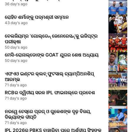
36 day's ago
ରୋହିତ ଶର୍ମାଙ୍କୁ ପଦ୍ମଶ୍ରୀ ସମ୍ମାନ
43 day's ago
ବେଲଜିୟମ୍‌ର ‘ଗୋଲ୍ଡେନ୍ ଜେନେରେସନ୍’କୁ ଇଜିପ୍ଟ୍‌ର
ପରୀକ୍ଷା
50 day's ago
ମେସି-ରୋନାଲ୍ଡୋଙ୍କ GOAT ଯୁଗର ଶେଷ ଅଧ୍ୟାୟ
50 day's ago
ଏଫଏଓ ଇଣ୍ଟର କ୍ଲବ୍ ଫୁଟସାଲ୍ ଚ୍ୟାମ୍ପିଅନଶିପ୍
ଆରମ୍ଭ
71 day's ago
RCBର ଦ୍ୱିତୀୟ ସରଳ IPL ଫାଇନାଲ୍‌ରେ ପ୍ରବେଶ
71 day's ago
ନରୱେ ଚେସ୍‌ରେ ପ୍ରଗ୍‌ ଓ ଗୁକେଶଙ୍କ ଦୃଢ଼ ବିଜୟ,
ଦିଭ୍ୟାଙ୍କ ଦୀପ୍ତି
71 day's ago
IPL 2026ରୁ PBKS ବାହାରିବା ପରେ ଅର୍ଶଦୀପ ସିଂହଙ୍କ