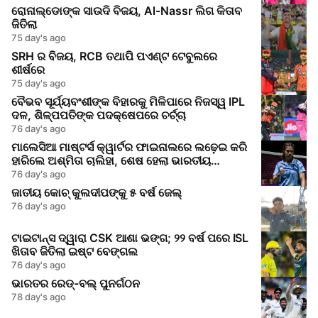
ରୋନାଲ୍ଡୋଙ୍କ ସାଉଦି ବିଜୟ, Al-Nassr ଲିଗ କିତାବ
ଜିତିଲା
75 day's ago
SRH ର ବିଜୟ, RCB ତଥାପି ପଏଣ୍ଟ ଟେବୁଲରେ
ଶୀର୍ଷରେ
75 day's ago
ବୈଭବ ସୂର୍ଯ୍ୟବଂଶୀଙ୍କ ବିହାରକୁ ମିଳିପାରେ ନିଜସ୍ୱ IPL
ଦଳ, ଶିଳ୍ପପତିଙ୍କ ପଦକ୍ଷେପରେ ଚର୍ଚ୍ଚା
76 day's ago
ମାଲେସିଆ ମାଷ୍ଟର୍ସ କ୍ୱାର୍ଟର ଫାଇନାଲରେ ଲଢ଼େଇ କରି
ହାରିଲେ ଅଶ୍ମିତା ଚାଲିହା, ଶେଷ ହେଲା ଭାରତୀୟ
ଚ୍ୟାଲେଞ୍ଜ
76 day's ago
ଜାତୀୟ କୋଚ୍ କୁଲଦୀପଙ୍କୁ ୫ ବର୍ଷ ଜେଲ୍
76 day's ago
ଟାଇଟାନ୍ସ ଦ୍ୱାରା CSK ଆଶା ଭଙ୍ଗ; ୨୨ ବର୍ଷ ପରେ ISL
ଖିତାବ ଜିତିଲା ଇଷ୍ଟ ବେଙ୍ଗଲ
76 day's ago
ଭାରତର ରେଡ୍‌-ବଲ୍ ପୁନର୍ଗଠନ
78 day's ago