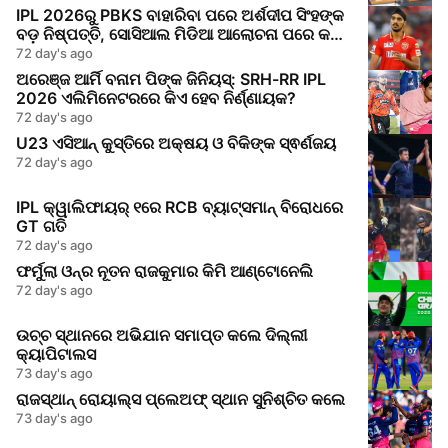
IPL 2026ରୁ PBKS ବାହାରିବା ପରେ ଅର୍ଶଦୀପ ସିଂହଙ୍କ
ବଡ଼ ନିଷ୍ପତ୍ତି, ସୋସିଆଲ ମିଡିଆ ଆଲୋଚନା ପରେ କଲେ
ବଡ଼ ପଦକ୍ଷେପ
72 day's ago
ଅରେଞ୍ଜ ଆର୍ମି ବନାମ ପିଙ୍କ ଜିନିୟସ୍: SRH-RR IPL
2026 ଏଲିମିନେଟରରେ କିଏ ହେବ ନିର୍ଣ୍ଣାୟକ?
72 day's ago
U23 ଏସିଆନ୍‌ କୁସ୍ତିରେ ଅକ୍ଷୟ ଓ ବିକିଙ୍କ ସ୍ଵର୍ଣଜୟ
72 day's ago
IPL କ୍ୱାଲିଫାୟର୍‌ ୧ରେ RCB ବ୍ୟାଟ୍ସମାନ୍‌ ବିରୋଧରେ
GT ଗତି
72 day's ago
ଫର୍ମୁଲା ଓନ୍‌ର ନୂତନ ରାଜକୁମାର କିମି ଆଣ୍ଟୋନେଲି
72 day's ago
ଉଚ୍ଚ ସ୍ଥାନରେ ଅଭିଯାନ ସମାପ୍ତ କଲେ ଦିଲ୍ଲୀ
କ୍ୟାପିଟାଲସ
73 day's ago
ରାଜସ୍ଥାନ୍ ରୋୟାଲ୍ସ ପ୍ଲେଅଫ୍ ସ୍ଥାନ ସୁନିଶ୍ଚିତ କଲେ
73 day's ago