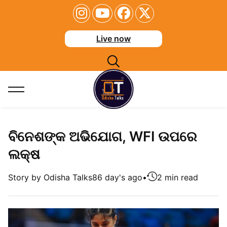
Live now
ବିନେଶଙ୍କ ଅଭିଯୋଗ, WFI ଉପରେ
ଲକ୍ଷ
Story by Odisha Talks
86 day's ago
•
2 min read