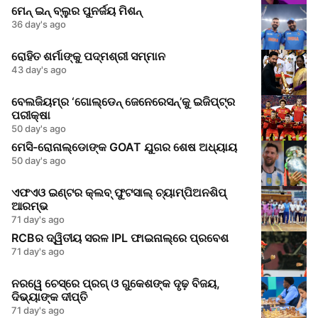
ମେନ୍ ଇନ୍ ବ୍ଲୁର ପୁନର୍ଜୟ ମିଶନ୍
36 day's ago
ରୋହିତ ଶର୍ମାଙ୍କୁ ପଦ୍ମଶ୍ରୀ ସମ୍ମାନ
43 day's ago
ବେଲଜିୟମ୍‌ର ‘ଗୋଲ୍ଡେନ୍ ଜେନେରେସନ୍’କୁ ଇଜିପ୍ଟ୍‌ର
ପରୀକ୍ଷା
50 day's ago
ମେସି-ରୋନାଲ୍ଡୋଙ୍କ GOAT ଯୁଗର ଶେଷ ଅଧ୍ୟାୟ
50 day's ago
ଏଫଏଓ ଇଣ୍ଟର କ୍ଲବ୍ ଫୁଟସାଲ୍ ଚ୍ୟାମ୍ପିଅନଶିପ୍
ଆରମ୍ଭ
71 day's ago
RCBର ଦ୍ୱିତୀୟ ସରଳ IPL ଫାଇନାଲ୍‌ରେ ପ୍ରବେଶ
71 day's ago
ନରୱେ ଚେସ୍‌ରେ ପ୍ରଗ୍‌ ଓ ଗୁକେଶଙ୍କ ଦୃଢ଼ ବିଜୟ,
ଦିଭ୍ୟାଙ୍କ ଦୀପ୍ତି
71 day's ago