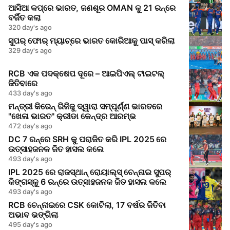
ଆସିଆ କପ୍‌ରେ ଭାରତ, ଜଣଶୂର OMAN କୁ 21 ରନ୍‌ରେ
ବର୍ଜିତ କଲା
320 day's ago
ସୁପର୍ ଫୋର୍ ମ୍ୟାଚ୍‌ରେ ଭାରତ କୋରିଆକୁ ପାସ୍ କରିଲା
329 day's ago
RCB ଏକ ପଦକ୍ଷେପ ଦୂରେ – ଆଇପିଏଲ୍ ଟାଇଟଲ୍
ଜିତିବାରେ
433 day's ago
ମନ୍ତ୍ରୀ କିରେନ୍ ରିଜିଜୁ ଦ୍ୱାରା ସମ୍ପୂର୍ଣ୍ଣ ଭାରତରେ
"ଖେଳା ଭାରତ" କ୍ରୀଡା କେନ୍ଦ୍ର ଆରମ୍ଭ
472 day's ago
DC 7 ରନ୍‌ରେ SRH କୁ ପରାଜିତ କରି IPL 2025 ରେ
ଉତ୍ସାହଜନକ ଜିତ ହାସଲ କଲେ
493 day's ago
IPL 2025 ରେ ରାଜସ୍ଥାନ୍ ରୋୟାଲ୍ସ୍ ଚେନ୍ନାଇ ସୁପର୍
କିଙ୍ଗସ୍‌କୁ 6 ରନ୍‌ରେ ଉତ୍ସାହଜନକ ଜିତ ହାସଲ କଲେ
493 day's ago
RCB ଚେନ୍ନାଇରେ CSK କୋଟିଲା, 17 ବର୍ଷର ଜିତିବା
ଅଭାବ ଭଙ୍ଗିଲା
495 day's ago