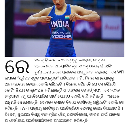
ରେ
ସଲର୍‌ ବିନେଶ ଫୋଗାଟ୍‌ଙ୍କୁ ଗୋଣ୍ଡା, ଉତ୍ତର
ପ୍ରଦେଶରେ ଆୟୋଜିତ ନ୍ୟାସନାଲ୍‌ ଓପେନ୍‌ ର୍ୟାଙ୍କିଂ
ଟୁର୍ଣ୍ଣାମେଣ୍ଟରେ ପ୍ରବେଶ ଅସ୍ୱୀକାର କରାଗଲା । ସେ WFI
ଉପରେ “ପୂର୍ବପ୍ରସ୍ତୁତ ଷଡଯନ୍ତ୍ର” ଅଭିଯୋଗ କରି, ନିଜର କମ୍‌ବ୍ୟାକ୍‌କୁ
ଅଟକାଇବାର ଚେଷ୍ଟା ବୋଲି କହିଛନ୍ତି । ବିନେଶ କହିଛନ୍ତି ଯେ ସେ କୌଣସି
ଡୋପିଂ ନିୟମ ଉଲ୍ଲଂଘନ କରିନାହାନ୍ତି ଓ ତାଙ୍କର ରେକର୍ଡ୍‌ ସଫା । ସେ ୨୦୨୬
ଜାନୁଆରୀ ୧ରୁ ପ୍ରତିଯୋଗିତା ପାଇଁ ଯୋଗ୍ୟ ବୋଲି ଦାବି କରିଛନ୍ତି । “ମୋତେ
ଅନୁମତି ଦେଉନାହାନ୍ତି, ସେମାନେ ମୋତେ ବିଦାୟ ଦେଖିବାକୁ ଚାହୁଁଛନ୍ତି” ବୋଲି ସେ
କହିଛନ୍ତି । WFI ପକ୍ଷରୁ ନୋଟିସ୍‌ରେ ପ୍ରତିକ୍ରିୟା ଦେବାକୁ ଜୋର ଦିଆଯାଇଛି ।
ବିନେଶ, ଦୁଇଥର ବିଶ୍ୱ ଚ୍ୟାମ୍ପିୟନ୍‌ସିପ୍‌ ପଦାକବିଜେତା, ଭାରତ ପାଇଁ ଅନେକ
ଆନ୍ତର୍ଜାତୀୟ ପ୍ରତିଯୋଗିତାରେ ଅଂଶଗ୍ରହଣ କରିଛନ୍ତି