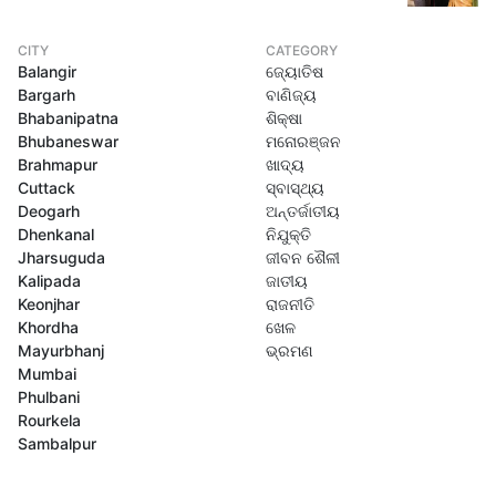
CITY
CATEGORY
Balangir
ଜ୍ୟୋତିଷ
Bargarh
ବାଣିଜ୍ୟ
Bhabanipatna
ଶିକ୍ଷା
Bhubaneswar
ମନୋରଞ୍ଜନ
Brahmapur
ଖାଦ୍ୟ
Cuttack
ସ୍ବାସ୍ଥ୍ୟ
Deogarh
ଅନ୍ତର୍ଜାତୀୟ
Dhenkanal
ନିଯୁକ୍ତି
Jharsuguda
ଜୀବନ ଶୈଳୀ
Kalipada
ଜାତୀୟ
Keonjhar
ରାଜନୀତି
Khordha
ଖେଳ
Mayurbhanj
ଭ୍ରମଣ
Mumbai
Phulbani
Rourkela
Sambalpur