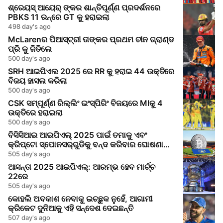
ଶ୍ରେୟସ୍ ଆୟେର୍‌ ଙ୍କର ଶାନ୍ତିପୂର୍ଣ୍ଣ ପ୍ରଦର୍ଶନରେ
PBKS 11 ରନ୍‌ରେ GT କୁ ହରାଇଲା
498 day's ago
McLarenର ପିଆସ୍ଟ୍ରୀ ତାଙ୍କର ପ୍ରଥମ ଚୀନ ଗ୍ରାଣ୍ଡ
ପ୍ରି କୁ ଜିତିଲେ
500 day's ago
SRH ଆଇପିଏଲ 2025 ରେ RR କୁ ହରାଇ 44 ଉକ୍ତିରେ
ବିଜୟ ହାସଲ କରିଲା
500 day's ago
CSK ସମ୍ପୂର୍ଣ୍ଣ ରିଲ୍ଲିଂ ଇଂସ୍ପିରିଂ ବିଜୟରେ MIକୁ 4
ଉକ୍ତିରେ ହରାଇଲା
500 day's ago
ବିସିସିଆଇ ଆଇପିଏଲ୍ 2025 ପାଇଁ ତମାକୁ ଏବଂ
କ୍ରିପ୍ଟୋ ସ୍ପୋନସର୍‌ଗୁଡିକୁ ବନ୍ଦ କରିବାର ଘୋଷଣା
କଲା
505 day's ago
ଆସନ୍ତା 2025 ଆଇପିଏଲ୍: ଆରମ୍ଭ ହେବ ମାର୍ଚ୍ଚ
22ରେ
505 day's ago
କୋହଲି ଅବକାଶ ନେବାକୁ ଇଚ୍ଛୁକ ନୁହେଁ, ଆଗାମୀ
କ୍ରିକେଟ ଦୁନିଆକୁ ଏହି ସନ୍ଦେଶ ଦେଇଛନ୍ତି
507 day's ago