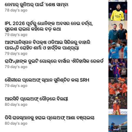
ନେମାର୍ ଜୁନିଅର୍ ପାଇଁ ‘ଶେଷ ସାମ୍ବା
78 day's ago
IPL 2026 ପୂର୍ବରୁ ଧୋନିଙ୍କ ଅବସର ନେଇ ଚର୍ଚ୍ଚା,
ସୁରେଶ ରାଇନା କହିଲେ ବଡ଼ କଥା
79 day's ago
ଆଫଗାନିସ୍ତାନ ବିପକ୍ଷ ଓଡିଆଇ ସିରିଜରୁ ବାହାରି
ପାରନ୍ତି ରୋହିତ ଶର୍ମା ଓ ହାର୍ଦ୍ଦିକ ପାଣ୍ଡ୍ୟା
79 day's ago
ରାଫିନ୍ହାଙ୍କ ଦୁଇଟି ଗୋଲ୍‌ରେ ବାର୍ସାର ଐତିହାସିକ ରେକର୍ଡ
79 day's ago
ଶୈଳୀରେ ପ୍ଲେଅଫ୍ ସ୍ଥାନ ସୁନିଶ୍ଚିତ କଲା SRH
79 day's ago
ଆରସିବି ପ୍ଲେଅଫ୍ ଦୌଡ଼ରେ ବିଜୟୀ
80 day's ago
ଡିସି ରାଜସ୍ଥାନକୁ ହରାଇ ପ୍ଲେଅଫ୍ ଆଶା ବଞ୍ଚାଇଲା
80 day's ago