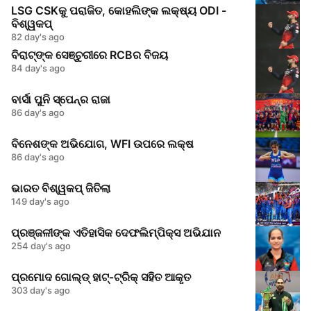
LSG CSKକୁ ପରାଜିତ, କୋହଲିଙ୍କ ଲକ୍ଷ୍ୟ ODI -
ବିଶ୍ୱକପ୍
82 day's ago
ବିରାଟ୍‌ଙ୍କ ସେଞ୍ଚୁରୀରେ RCBର ବିଜୟ
84 day's ago
ବାର୍ସା ପୁନି ସ୍ପେନ୍‌ର ରାଜା
86 day's ago
ବିନେଶଙ୍କ ଅଭିଯୋଗ, WFI ଉପରେ ଲକ୍ଷ
86 day's ago
ଭାରତ ବିଶ୍ୱକପ୍ ଜିତିଲା
149 day's ago
ପ୍ରଞ୍ଜଳୀଙ୍କ ଏତିହାସିକ ଦେଫଲିମ୍ପିକ୍ସ ଅଭିଯାନ
254 day's ago
ପ୍ରମୋଦ ଗୋଲ୍ଡ୍ ହାଟ୍‑ଟ୍ରିକ୍ ସ‌ହିତ ଆକୃତ
303 day's ago