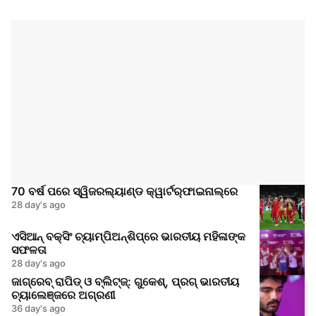
70 ବର୍ଷ ପରେ ସ୍ୱିଜରଲ୍ୟାଣ୍ଡ କ୍ୱାର୍ଟର୍‌ଫାଇନାଲ୍‌ରେ
28 day's ago
ଏସିଆନ୍ ବକ୍ସିଂ ଚ୍ୟାମ୍ପିଅନ୍‌ଶିପ୍‌ରେ ଭାରତୀୟ ମହିଳାଙ୍କ
ସଫଳତା
28 day's ago
ଜାଗ୍ରେବ୍ ରାପିଡ୍ ଓ ବ୍ଲିଟ୍ଜ୍: ଗୁକେଶ୍, ପ୍ରଗ୍ ଭାରତୀୟ
ଚ୍ୟାଲେଞ୍ଜରେ ଅଗ୍ରଣୀ
36 day's ago