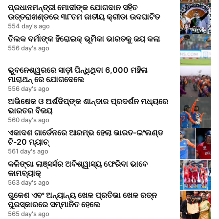
ପ୍ରଧାନମନ୍ତ୍ରୀ ମୋଦୀଙ୍କ ଯୋଗଦାନ ସହିତ
ଉତ୍ତରାଖଣ୍ଡରେ ୩୮ତମ ଜାତୀୟ କ୍ରୀଡା ଉଦଘାଟିତ
554 day's ago
ତିଲକ ବର୍ମାଙ୍କ ହିରୋଇକ୍ ଭୂମିକା ଭାରତକୁ ଜୟ କଲା
556 day's ago
ଭୁବନେଶ୍ୱରରେ ସାଡ଼ୀ ପିନ୍ଧିଥିବା 6,000 ମହିଳା
ମାରାଥନ୍ ରେ ଯୋଗଦେଲେ
556 day's ago
ଅଭିଷେକ ଓ ଅର୍ଶଦିପ୍‌ଙ୍କ ଶାନ୍‌ଦାର ପ୍ରଦର୍ଶନ ମଧ୍ୟରେ
ଭାରତର ବିଜୟ
560 day's ago
ଏକାଦଶ ଗାର୍ଡେନରେ ଆରମ୍ଭ ହେଲା ଭାରତ-ଇଂଲଣ୍ଡ
ଟି-20 ମ୍ୟାଚ୍
561 day's ago
କଳିଙ୍ଗା ଲାଞ୍ସର୍ସର ଅବିଶ୍ୱାସ୍ୟ ଫେରିବା ଭାବେ
କାମବ୍ୟାକ୍
563 day's ago
ଗୁକେଶ ଏବଂ ଅନ୍ୟାନ୍ୟ ଖେଳ ପ୍ରତିଭା ଖେଳ ରତ୍ନ
ପୁରସ୍କାରରେ ସମ୍ମାନିତ ହେଲେ
565 day's ago