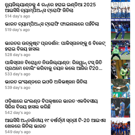
ନ୍ୟୁଜିଲ୍ୟାଣ୍ଡକୁ 4 ରନ୍‌ରେ ହରାଇ ଇଣ୍ଡିଆ 2025
ଆଇସିସି ଚ୍ୟାମ୍ପିଅନ୍ସ ଟ୍ରୋଫି ଜିତିଲା
514 day's ago
ଭାରତ ଚ୍ୟାମ୍ପିଅନ୍ସ ଟ୍ରୋଫି ଫାଇନାଲରେ ପହଁଚିଲା
519 day's ago
ଭାରତର ଉତ୍କୃଷ୍ଟ ପ୍ରଦର୍ଶନ: ପାକିସ୍ତାନଙ୍କୁ 6 ବିକେଟ୍
ହରାଇ ବିଜୟ ହାସଲ
528 day's ago
ପାକିସ୍ତାନ ବିରୋଧିତ ନିଉଜିଲ୍ୟାଣ୍ଡ: ରିଜୱାନ୍ ଟସ୍ ଜିତି
ପ୍ରଥମେ ବୋଲିଂ କରିବାକୁ ଚୟନ କଲେ ଆଜିର ଟି20
ମ୍ୟାଚ୍ରେ
533 day's ago
ଭାରତ ଇଂଲାଣ୍ଡରେ ଇଓଡି ଅଳିଭଞ୍ଜନ ଜିତିଲା
539 day's ago
ଓଡ଼ିଶାରେ ଇଂଲଣ୍ଡ ବିପକ୍ଷରେ ଭାରତ ଏକଦିବସୀୟ
ସିରିଜ ବିଜୟ ହାସଲ କରିଛି
542 day's ago
ଆଇସିସି ଅନ୍ତର୍ଜାତୀୟ ୧୯ ବର୍ଷର୍ତ୍ତୀ ସ୍ତ୍ରୀ ଟି-20 ଆଇଏସ
ଖେଳରେ ଜିତିଲା ଭାରତ
549 day's ago