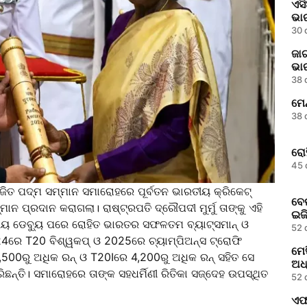
ଏସି
ଭା
30 
ଜାଗ
ଭା
38 
ମେନ
38 
ରୋହ
45 
ତ ପଦ୍ମ ସମ୍ମାନ ସମାରୋହରେ ପୂର୍ବତନ ଭାରତୀୟ କ୍ରିକେଟ୍‌
ବେଲ
ାନ ପ୍ରଦାନ କରାଗଲା। ରାଷ୍ଟ୍ରପତି ଦ୍ରୌପଦୀ ମୁର୍ମୁ ତାଙ୍କୁ ଏହି
ଇଜି
ୀୟ ଡେବ୍ୟୁ ପରେ ରୋହିତ ଭାରତର ସଫଳତମ ବ୍ୟାଟ୍ସମାନ୍‌ ଓ
52 
24ରେ T20 ବିଶ୍ୱକପ୍‌ ଓ 2025ରେ ଚ୍ୟାମ୍ପିଅନ୍‌ସ ଟ୍ରୋଫି
ମେ
0,500ରୁ ଅଧିକ ରନ୍‌ ଓ T20Iରେ 4,200ରୁ ଅଧିକ ରନ୍‌ ସହିତ ସେ
ଅଧ
ିଛନ୍ତି। ସମାରୋହରେ ତାଙ୍କ ସହଧର୍ମିଣୀ ରିତିକା ସଜ୍ଦେହ ଉପସ୍ଥିତ
52 
ଏଫ