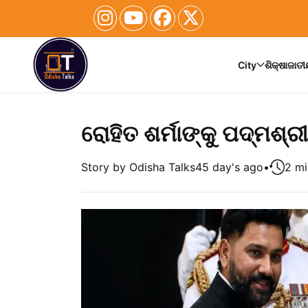
City
ଶିକ୍ଷା
ଜାତ
ରୋହିତ ଶର୍ମାଙ୍କୁ ପଦ୍ମଶ୍ର
Story by Odisha Talks
45 day's ago
•
2 mi