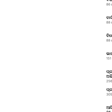
86 
ବାର୍
88 
ବି
88 
ଭାର
151
ପ୍ର
ଅଭ
256
ପ୍ର
305
ଆସ