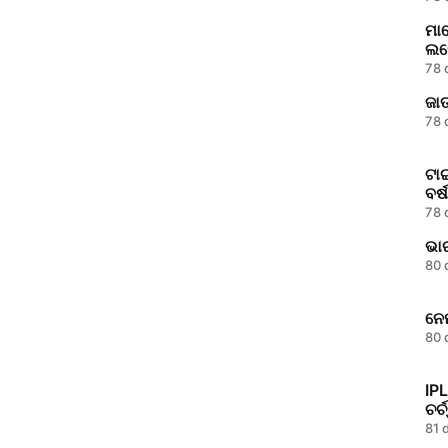
ମାଲ
ଲଢ଼
ହେ
78 
ଜାତ
78 
ଟାଇ
ବର୍
ବେ
78 
80 
ନେମ
80 
IPL
ଚର୍
81 