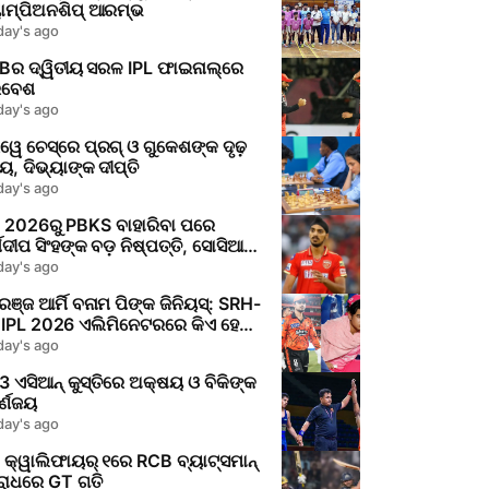
ୟାମ୍ପିଅନଶିପ୍ ଆରମ୍ଭ
day's ago
Bର ଦ୍ୱିତୀୟ ସରଳ IPL ଫାଇନାଲ୍‌ରେ
ରବେଶ
day's ago
େ ଚେସ୍‌ରେ ପ୍ରଗ୍‌ ଓ ଗୁକେଶଙ୍କ ଦୃଢ଼
ୟ, ଦିଭ୍ୟାଙ୍କ ଦୀପ୍ତି
day's ago
L 2026ରୁ PBKS ବାହାରିବା ପରେ
ଶଦୀପ ସିଂହଙ୍କ ବଡ଼ ନିଷ୍ପତ୍ତି, ସୋସିଆଲ
ଡିଆ ଆଲୋଚନା ପରେ କଲେ ବଡ଼
day's ago
କ୍ଷେପ
ଞ୍ଜ ଆର୍ମି ବନାମ ପିଙ୍କ ଜିନିୟସ୍: SRH-
 IPL 2026 ଏଲିମିନେଟରରେ କିଏ ହେବ
୍ଣ୍ଣାୟକ?
day's ago
 ଏସିଆନ୍‌ କୁସ୍ତିରେ ଅକ୍ଷୟ ଓ ବିକିଙ୍କ
ର୍ଣଜୟ
day's ago
 କ୍ୱାଲିଫାୟର୍‌ ୧ରେ RCB ବ୍ୟାଟ୍ସମାନ୍‌
ରୋଧରେ GT ଗତି