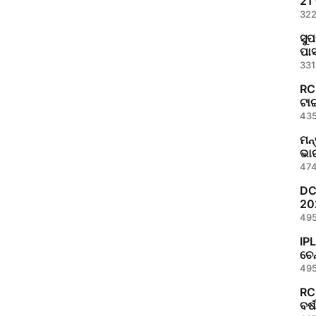
21 
322
ସୁପ
ପାସ
331
RC
ଟାଇ
435
ମନ୍
ଭାର
ଆର
474
DC 
20
495
IPL
ଚେନ
ଉତ
495
RC
ବର୍