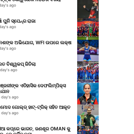
day's ago
ସା ପୁନି ସ୍ପେନ୍‌ର ରାଜା
day's ago
ନେଶଙ୍କ ଅଭିଯୋଗ, WFI ଉପରେ ଲକ୍ଷ
day's ago
ତ ବିଶ୍ୱକପ୍ ଜିତିଲା
 day's ago
ଞ୍ଜଳୀଙ୍କ ଏତିହାସିକ ଦେଫଲିମ୍ପିକ୍ସ
ିଯାନ
 day's ago
ମୋଦ ଗୋଲ୍ଡ୍ ହାଟ୍‑ଟ୍ରିକ୍ ସ‌ହିତ ଆକୃତ
 day's ago
ିଆ କପ୍‌ରେ ଭାରତ, ଜଣଶୂର OMAN କୁ