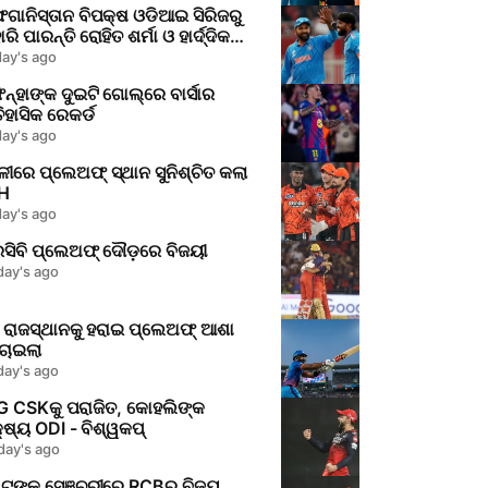
ାନିସ୍ତାନ ବିପକ୍ଷ ଓଡିଆଇ ସିରିଜରୁ
ାରି ପାରନ୍ତି ରୋହିତ ଶର୍ମା ଓ ହାର୍ଦ୍ଦିକ
୍ଡ୍ୟା
day's ago
ିନ୍ହାଙ୍କ ଦୁଇଟି ଗୋଲ୍‌ରେ ବାର୍ସାର
ଐତିହାସିକ ରେକର୍ଡ
day's ago
ୀରେ ପ୍ଲେଅଫ୍ ସ୍ଥାନ ସୁନିଶ୍ଚିତ କଲା
H
day's ago
ସିବି ପ୍ଲେଅଫ୍ ଦୌଡ଼ରେ ବିଜୟୀ
day's ago
ି ରାଜସ୍ଥାନକୁ ହରାଇ ପ୍ଲେଅଫ୍ ଆଶା
ଚାଇଲା
day's ago
G CSKକୁ ପରାଜିତ, କୋହଲିଙ୍କ
ଷ୍ୟ ODI - ବିଶ୍ୱକପ୍
day's ago
ବିରାଟ୍‌ଙ୍କ ସେଞ୍ଚୁରୀରେ RCBର ବିଜୟ