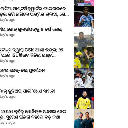
େସିଆ ମାଷ୍ଟର୍ସ କ୍ୱାର୍ଟର ଫାଇନାଲରେ
େଇ କରି ହାରିଲେ ଅଶ୍ମିତା ଚାଲିହା, ଶେଷ
ଲା ଭାରତୀୟ ଚ୍ୟାଲେଞ୍ଜ
day's ago
ୀୟ କୋଚ୍ କୁଲଦୀପଙ୍କୁ ୫ ବର୍ଷ ଜେଲ୍
day's ago
ଟାନ୍ସ ଦ୍ୱାରା CSK ଆଶା ଭଙ୍ଗ; ୨୨
ଷ ପରେ ISL ଖିତାବ ଜିତିଲା ଇଷ୍ଟ
ଙ୍ଗଲ
day's ago
ଭାରତର ରେଡ୍‌-ବଲ୍ ପୁନର୍ଗଠନ
day's ago
ାର୍ ଜୁନିଅର୍ ପାଇଁ ‘ଶେଷ ସାମ୍ବା
day's ago
 2026 ପୂର୍ବରୁ ଧୋନିଙ୍କ ଅବସର ନେଇ
ଚ୍ଚା, ସୁରେଶ ରାଇନା କହିଲେ ବଡ଼ କଥା
day's ago