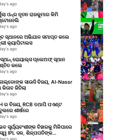
day's ago
ମୁଲା ଓନ୍‌ର ନୂତନ ରାଜକୁମାର କିମି
୍ଟୋନେଲି
day's ago
୍ଚ ସ୍ଥାନରେ ଅଭିଯାନ ସମାପ୍ତ କଲେ
୍ଲୀ କ୍ୟାପିଟାଲସ
day's ago
ସ୍ଥାନ୍ ରୋୟାଲ୍ସ ପ୍ଲେଅଫ୍ ସ୍ଥାନ
ିଶ୍ଚିତ କଲେ
day's ago
ନାଲ୍ଡୋଙ୍କ ସାଉଦି ବିଜୟ, Al-Nassr
 କିତାବ ଜିତିଲା
day's ago
H ର ବିଜୟ, RCB ତଥାପି ପଏଣ୍ଟ
ୁଲରେ ଶୀର୍ଷରେ
day's ago
ବ ସୂର୍ଯ୍ୟବଂଶୀଙ୍କ ବିହାରକୁ ମିଳିପାରେ
ସ୍ୱ IPL ଦଳ, ଶିଳ୍ପପତିଙ୍କ
୍ଷେପରେ ଚର୍ଚ୍ଚା
day's ago