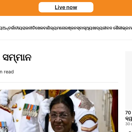
Live now
ୀୟ
ଅନ୍ତର୍ଜାତୀୟ
ରାଜନୀତି
ଖେଳ
ବାଣିଜ୍ୟ
ମନୋରଞ୍ଜନ
ସ୍ବାସ୍ଥ୍ୟ
ଖାଦ୍ୟ
ଜୀବନ ଶୈଳୀ
ଭ୍ର
ୀ ସମ୍ମାନ
n read
70 
କ୍ୱ
30 