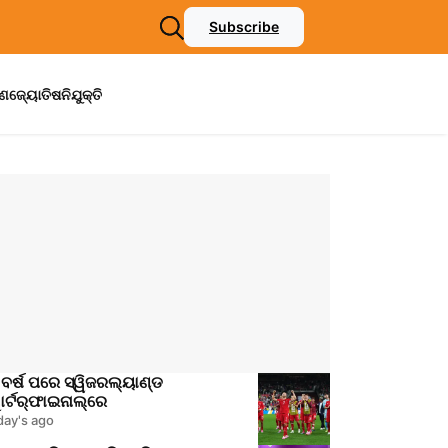
Subscribe
ମଣ
ଜ୍ୟୋତିଷ
ନିଯୁକ୍ତି
ବର୍ଷ ପରେ ସ୍ୱିଜରଲ୍ୟାଣ୍ଡ
ାର୍ଟର୍‌ଫାଇନାଲ୍‌ରେ
day's ago