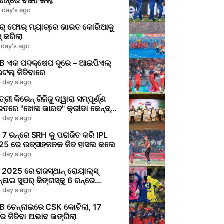
ରନ୍‌ରେ ବର୍ଜିତ କଲା
 day's ago
ର୍ ଫୋର୍ ମ୍ୟାଚ୍‌ରେ ଭାରତ କୋରିଆକୁ
୍ କରିଲା
 day's ago
B ଏକ ପଦକ୍ଷେପ ଦୂରେ – ଆଇପିଏଲ୍
ଟଲ୍ ଜିତିବାରେ
 day's ago
ତ୍ରୀ କିରେନ୍ ରିଜିଜୁ ଦ୍ୱାରା ସମ୍ପୂର୍ଣ୍ଣ
ତରେ "ଖେଳା ଭାରତ" କ୍ରୀଡା କେନ୍ଦ୍ର
ମ୍ଭ
 day's ago
7 ରନ୍‌ରେ SRH କୁ ପରାଜିତ କରି IPL
25 ରେ ଉତ୍ସାହଜନକ ଜିତ ହାସଲ କଲେ
 day's ago
 2025 ରେ ରାଜସ୍ଥାନ୍ ରୋୟାଲ୍ସ୍
୍ନାଇ ସୁପର୍ କିଙ୍ଗସ୍‌କୁ 6 ରନ୍‌ରେ
୍ସାହଜନକ ଜିତ ହାସଲ କଲେ
 day's ago
B ଚେନ୍ନାଇରେ CSK କୋଟିଲା, 17
ଷର ଜିତିବା ଅଭାବ ଭଙ୍ଗିଲା