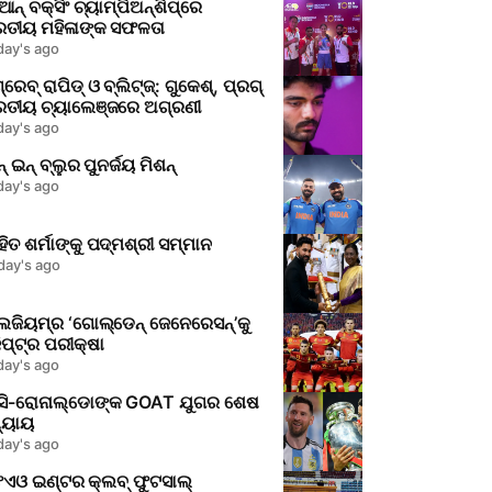
ଆନ୍ ବକ୍ସିଂ ଚ୍ୟାମ୍ପିଅନ୍‌ଶିପ୍‌ରେ
ରତୀୟ ମହିଳାଙ୍କ ସଫଳତା
day's ago
୍ରେବ୍ ରାପିଡ୍ ଓ ବ୍ଲିଟ୍ଜ୍: ଗୁକେଶ୍, ପ୍ରଗ୍
ରତୀୟ ଚ୍ୟାଲେଞ୍ଜରେ ଅଗ୍ରଣୀ
day's ago
୍ ଇନ୍ ବ୍ଲୁର ପୁନର୍ଜୟ ମିଶନ୍
day's ago
ିତ ଶର୍ମାଙ୍କୁ ପଦ୍ମଶ୍ରୀ ସମ୍ମାନ
day's ago
ଜିୟମ୍‌ର ‘ଗୋଲ୍ଡେନ୍ ଜେନେରେସନ୍’କୁ
ପ୍ଟ୍‌ର ପରୀକ୍ଷା
day's ago
ସି-ରୋନାଲ୍ଡୋଙ୍କ GOAT ଯୁଗର ଶେଷ
୍ୟାୟ
day's ago
ଏଓ ଇଣ୍ଟର କ୍ଲବ୍ ଫୁଟସାଲ୍