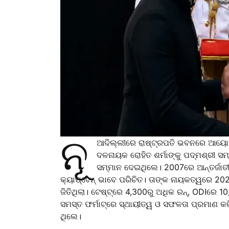
ନୂ
ଆଦିଲ୍ଲୀରେ ରାଷ୍ଟ୍ରପତି ଭବନରେ ଆୟୋଜି
ଦଳନାୟକ ରୋହିତ ଶର୍ମାଙ୍କୁ ପଦ୍ମଶ୍ରୀ ସମ୍ମ
ସମ୍ମାନ ଦେଇଥିଲେ। 2007ରେ ଆନ୍ତର୍ଜାତ
କ୍ୟାପ୍ଟେନ୍‌ ଭାବେ ପରିଚିତ। ତାଙ୍କ ନାୟକତ୍ୱରେ 20
ଜିତିଥିଲା। ଟେଷ୍ଟ୍‌ରେ 4,300ରୁ ଅଧିକ ରନ୍‌, ODIରେ 1
ସମସ୍ତ ଫର୍ମାଟ୍‌ରେ ସ୍ଥାୟୀତ୍ୱ ଓ ସଫଳତା ପ୍ରମାଣ କର
ଥିଲେ।