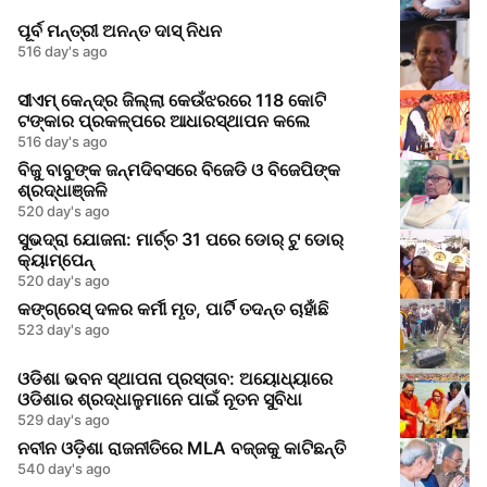
ପୂର୍ବ ମନ୍ତ୍ରୀ ଅନନ୍ତ ଦାସ୍ ନିଧନ
516 day's ago
ସୀଏମ୍ କେନ୍ଦ୍ର ଜିଲ୍ଲା କେଉଁଝରରେ 118 କୋଟି
ଟଙ୍କାର ପ୍ରକଳ୍ପରେ ଆଧାରସ୍ଥାପନ କଲେ
516 day's ago
ବିଜୁ ବାବୁଙ୍କ ଜନ୍ମଦିବସରେ ବିଜେଡି ଓ ବିଜେପିଙ୍କ
ଶ୍ରଦ୍ଧାଞ୍ଜଳି
520 day's ago
ସୁଭଦ୍ରା ଯୋଜନା: ମାର୍ଚ୍ଚ 31 ପରେ ଡୋର୍ ଟୁ ଡୋର୍
କ୍ୟାମ୍ପେନ୍
520 day's ago
କଙ୍ଗ୍ରେସ୍ ଦଳର କର୍ମୀ ମୃତ, ପାର୍ଟି ତଦନ୍ତ ଚାହାଁଛି
523 day's ago
ଓଡିଶା ଭବନ ସ୍ଥାପନା ପ୍ରସ୍ତାବ: ଅୟୋଧ୍ୟାରେ
ଓଡିଶାର ଶ୍ରଦ୍ଧାଳୁମାନେ ପାଇଁ ନୂତନ ସୁବିଧା
529 day's ago
ନବୀନ ଓଡ଼ିଶା ରାଜନୀତିରେ MLA ବଜ୍ଜକୁ କାଟିଛନ୍ତି
540 day's ago