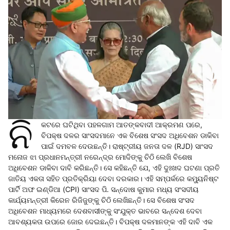
ନି
କଟରେ ଘଟିଥିବା ପହଳଗାମ ଆତଙ୍କବାଦୀ ଆକ୍ରମଣ ପରେ,
ବିପକ୍ଷ ଦଳର ସାଂସଦମାନେ ଏକ ବିଶେଷ ସଂସଦ ଅଧିବେଶନ ଡାକିବା
ପାଇଁ ଦମବଳ ଦେଉଛନ୍ତି। ରାଷ୍ଟ୍ରୀୟ ଜନତା ଦଳ (RJD) ସାଂସଦ
ମନୋଜ ଝା ପ୍ରଧାନମନ୍ତ୍ରୀ ନରେନ୍ଦ୍ର ମୋଦିଙ୍କୁ ଚିଠି ଲେଖି ବିଶେଷ
ଅଧିବେଶନ ଡାକିବା ଦାବି କରିଛନ୍ତି। ସେ କହିଛନ୍ତି ଯେ, ଏହି ଦୁଃଖଦ ଘଟଣା ପ୍ରତି
ଜାତିୟ ଏକତା ସହିତ ପ୍ରତିକ୍ରିୟା ଦେବା ଦରକାର। ଏହି ସମ୍ପର୍କରେ କମ୍ୟୁନିଷ୍ଟ
ପାର୍ଟି ଅଫ ଇଣ୍ଡିଆ (CPI) ସାଂସଦ ପି. ସନ୍ଦୋଷ କୁମାର ମଧ୍ୟ ସଂସଦୀୟ
କାର୍ଯ୍ୟମନ୍ତ୍ରୀ କିରେନ ରିଜିଜୁଙ୍କୁ ଚିଠି ଲେଖିଛନ୍ତି। ସେ ବିଶେଷ ସଂସଦ
ଅଧିବେଶନ ମାଧ୍ୟମରେ ଦେଶବାସୀଙ୍କୁ ସଂଯୁକ୍ତ ଭାବରେ ସନ୍ଦେଶ ଦେବା
ଆବଶ୍ୟକତା ଉପରେ ଜୋର ଦେଇଛନ୍ତି। ବିପକ୍ଷ ଦଳମାନଙ୍କ ଏହି ଦାବି ଏକ