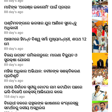
88 day's ago
ମାଝିଙ୍କ ‘ଅରେଞ୍ଜ ଇକନୋମି’ ପାଇଁ ପ୍ରଚାର
88 day's ago
ପଶ୍ଚିମବଙ୍ଗରେ ଭରସାର ଯୁଗ ଆଣିବେ ସୁବେନ୍ଦୁ
ଅଧିକାରୀ
89 day's ago
ଆସାମରେ ହିମନ୍ତ ବିଶ୍ୱ ସର୍ମା ମୁଖ୍ୟମନ୍ତ୍ରୀ, ଶପଥ 12
ମେ
89 day's ago
ବିଜୟ ଉତ୍ସବ’ ତାମିଲନାଡୁରେ: ମାଗଣା ବିଦ୍ୟୁତ ଓ
ସୁରକ୍ଷା ଯୋଜନା
89 day's ago
ମହିଳା ଅଧିକାର ଅଭିଯାନ: ନବୀନଙ୍କ ସଶକ୍ତିକରଣ
ପ୍ରତିଶୃତି
89 day's ago
ମମତା ନିର୍ବାଚନ ସୂଚୀରୁ ବୋଟର ନାମ କଟାଯିବା ପଛରେ
ଇସି-ବିଜେପି ନେକ୍ସସ୍ ଆଭିଯୋଗ କଲେ
158 day's ago
ବିରୋଧୀ ଦଳରେ ରାହୁଲଙ୍କ ଭାଷଣରେ କଂଗ୍ରେସ୍‌କୁ
ସମର୍ଥନରୁ ଦଳୀୟ ଅସ୍ଥିରତା