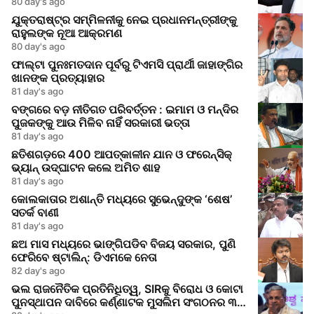
80 day's ago
ଯୁକ୍ତରାଷ୍ଟ୍ର ସମ୍ମିଳନୀକୁ ନେଇ ପ୍ରଧାନମନ୍ତ୍ରୀଙ୍କୁ
ରାହୁଲଙ୍କ ନୂଆ ଆକ୍ରମଣ
80 day's ago
ଫାଲ୍ଟା ପୁନଃମତଦାନ ପୂର୍ବରୁ ଟିଏମସି ପ୍ରାର୍ଥୀ ଜାହାଙ୍ଗିର
ଖାନଙ୍କ ପ୍ରତ୍ୟାହାର
81 day's ago
ବଙ୍ଗରେ ବଡ଼ ନୀତିଗତ ପରିବର୍ତ୍ତନ : ଇମାମ ଓ ମନ୍ଦିର
ପୁଜକଙ୍କୁ ଆଉ ମିଳିବ ନାହିଁ ସରକାରୀ ଭତ୍ତା
81 day's ago
ଛତିଶଗଡ଼ରେ 400 ଆପତ୍‌କାଳୀନ ଯାନ ଓ ଫରେନ୍ସିକ୍
ଭ୍ୟାନ୍ ଉଦ୍‌ଘାଟନ କଲେ ଅମିତ ଶାହ
81 day's ago
କୋଲକାତାର ଅଶାନ୍ତି ମଧ୍ୟରେ ସୁଭେନ୍ଦୁଙ୍କ ‘ଶେଷ’
ସତର୍କ ବାଣୀ
81 day's ago
ଛଅ ମାସ ମଧ୍ୟରେ ଭାଙ୍ଗିପଡିବ ବିଜୟ ସରକାର, ପୁଣି
ଫେରିବେ ଷ୍ଟାଲିନ୍: ଡିଏମକେ ନେତା
82 day's ago
ଭଲ ରାଜନୈତିକ ପ୍ରତିନିଧିତ୍ୱ, SIRକୁ ବିରୋଧ ଓ କୋଟା
ପୁନସ୍ଥାପନ ଦାବିରେ କର୍ଣ୍ଣାଟକ ମୁସଲିମ ସଂଗଠନର ୩-