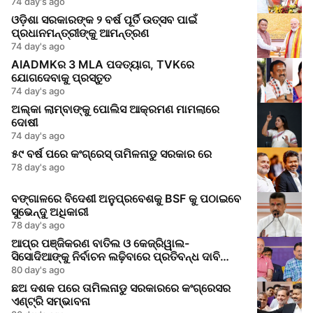
ବ୍ୟାଖ୍ୟା
74 day's ago
ଓଡ଼ିଶା ସରକାରଙ୍କ ୨ ବର୍ଷ ପୂର୍ତି ଉତ୍ସବ ପାଇଁ
ପ୍ରଧାନମନ୍ତ୍ରୀଙ୍କୁ ଆମନ୍ତ୍ରଣ
74 day's ago
AIADMKର 3 MLA ପଦତ୍ୟାଗ, TVKରେ
ଯୋଗଦେବାକୁ ପ୍ରସ୍ତୁତ
74 day's ago
ଅଲ୍କା ଲାମ୍ବାଙ୍କୁ ପୋଲିସ ଆକ୍ରମଣ ମାମଲାରେ
ଦୋଷୀ
74 day's ago
୫୯ ବର୍ଷ ପରେ କଂଗ୍ରେସ୍ ତାମିଳନାଡୁ ସରକାର ରେ
78 day's ago
ବଙ୍ଗାଳରେ ବିଦେଶୀ ଅନୁପ୍ରବେଶକୁ BSF କୁ ପଠାଇବେ
ସୁଭେନ୍ଦୁ ଅଧିକାରୀ
78 day's ago
ଆପ୍‌ର ପଞ୍ଜିକରଣ ବାତିଲ ଓ କେଜ୍ରିୱାଲ-
ସିସୋଦିଆଙ୍କୁ ନିର୍ବାଚନ ଲଢ଼ିବାରେ ପ୍ରତିବନ୍ଧ ଦାବି
କରିଥିବା ପିଆଇଏଲ୍‌ ଖାରଜ
80 day's ago
ଛଅ ଦଶକ ପରେ ତାମିଲନାଡୁ ସରକାରରେ କଂଗ୍ରେସର
ଏଣ୍ଟ୍ରି ସମ୍ଭାବନା