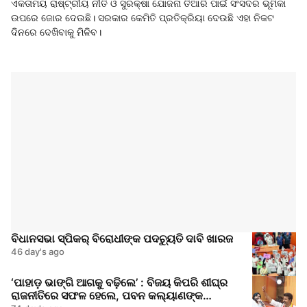
ଏକତାମୟ ରାଷ୍ଟ୍ରୀୟ ନୀତି ଓ ସୁରକ୍ଷା ଯୋଜନା ତିଆରି ପାଇଁ ସଂସଦର ଭୂମିକା
ଉପରେ ଜୋର ଦେଉଛି। ସରକାର କେମିତି ପ୍ରତିକ୍ରିୟା ଦେଉଛି ଏହା ନିକଟ
ଦିନରେ ଦେଖିବାକୁ ମିଳିବ।
ବିଧାନସଭା ସ୍ପିକର୍ ବିରୋଧୀଙ୍କ ପଦଚ୍ୟୁତି ଦାବି ଖାରଜ
46 day's ago
‘ପାହାଡ଼ ଭାଙ୍ଗି ଆଗକୁ ବଢ଼ିଲେ’ : ବିଜୟ କିପରି ଶୀଘ୍ର
ରାଜନୀତିରେ ସଫଳ ହେଲେ, ପବନ କଲ୍ୟାଣଙ୍କ