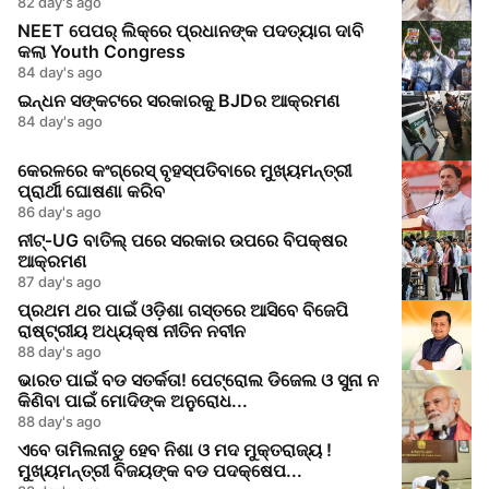
ସ୍ତରୀୟ ଆବଶ୍ୟକତା
82 day's ago
NEET ପେପର୍‌ ଲିକ୍‌ରେ ପ୍ରଧାନଙ୍କ ପଦତ୍ୟାଗ ଦାବି
କଲା Youth Congress
84 day's ago
ଇନ୍ଧନ ସଙ୍କଟରେ ସରକାରକୁ BJDର ଆକ୍ରମଣ
84 day's ago
କେରଳରେ କଂଗ୍ରେସ୍‌ ବୃହସ୍ପତିବାରେ ମୁଖ୍ୟମନ୍ତ୍ରୀ
ପ୍ରାର୍ଥୀ ଘୋଷଣା କରିବ
86 day's ago
ନୀଟ୍‑UG ବାତିଲ୍ ପରେ ସରକାର ଉପରେ ବିପକ୍ଷର
ଆକ୍ରମଣ
87 day's ago
ପ୍ରଥମ ଥର ପାଇଁ ଓଡ଼ିଶା ଗସ୍ତରେ ଆସିବେ ବିଜେପି
ରାଷ୍ଟ୍ରୀୟ ଅଧ୍ୟକ୍ଷ ନୀତିନ ନବୀନ
88 day's ago
ଭାରତ ପାଇଁ ବଡ ସତର୍କତା! ପେଟ୍ରୋଲ ଡିଜେଲ ଓ ସୁନା ନ
କିଣିବା ପାଇଁ ମୋଦିଙ୍କ ଅନୁରୋଧ...
88 day's ago
ଏବେ ତାମିଲନାଡୁ ହେବ ନିଶା ଓ ମଦ ମୁକ୍ତରାଜ୍ୟ !
ମୁଖ୍ୟମନ୍ତ୍ରୀ ବିଜୟଙ୍କ ବଡ ପଦକ୍ଷେପ...