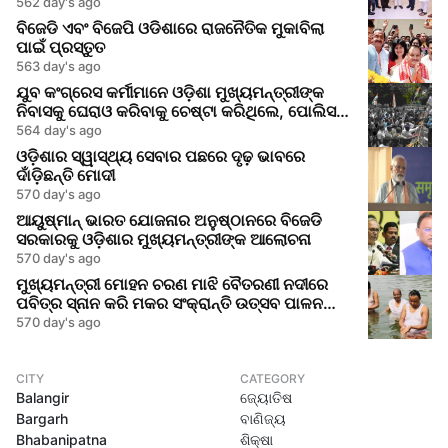
562 day's ago
ବିଜେଡି ଏବଂ ବିଜେପି ଓଡିଶାରେ ରାଜନୈତିକ ମୁକାବିଲା
ପାଇଁ ପ୍ରସ୍ତୁତ
563 day's ago
ଯୁବ କଂଗ୍ରେସ କର୍ମୀମାନେ ଓଡ଼ିଶା ମୁଖ୍ୟମନ୍ତ୍ରୀଙ୍କ
ନିବାସକୁ ଘେରାଓ କରିବାକୁ ଚେଷ୍ଟା କରିଥିଲେ, ପୋଲିସ
ସହିତ ମୁକାବିଲା
564 day's ago
ଓଡ଼ିଶାର ସ୍ୱାସ୍ଥ୍ୟ ସେବାର ପଛରେ ଦୃଢ଼ ଭାବରେ
ଦାଁଡ଼ିଛନ୍ତି ମୋଦୀ
570 day's ago
ଆୟୁଷ୍ମାନ୍ ଭାରତ ଯୋଜନାର ଅନୁଷ୍ଠାନରେ ବିଜେଡି
ସରକାରକୁ ଓଡ଼ିଶାର ମୁଖ୍ୟମନ୍ତ୍ରୀଙ୍କ ଆଲୋଚନା
570 day's ago
ମୁଖ୍ୟମନ୍ତ୍ରୀ ମୋହନ ଚରଣ ମାଝି ବୈତରଣୀ ନଦୀରେ
ପବିତ୍ର ସ୍ନାନ କରି ମକର ସଂକ୍ରାନ୍ତି ଉତ୍ସବ ପାଳନ
କଲେ
570 day's ago
CITY
CATEGORY
Balangir
ଜ୍ୟୋତିଷ
Bargarh
ବାଣିଜ୍ୟ
Bhabanipatna
ଶିକ୍ଷା