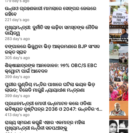
179 day's ago
ଉନ୍ନାଓ ଗ୍ରହଣକାରୀ ମାମଲାରେ ସେଙ୍ଗର ଜେଲରେ
ରହିବେ
221 day's ago
ମୁଖ୍ୟମନ୍ତ୍ରୀ: ଦୁର୍ନୀତି ସହ ଲଢ଼ିବା ସମସ୍ତଙ୍କ ନୈତିକ
ଦାୟିତ୍ୱ
283 day's ago
ବଙ୍ଗାଳରେ ଭିଜୁଥିବା ଭିଡ଼ ଆକ୍ରମଣରେ BJP ସାଂସଦ
ରକ୍ତ ସ୍ରାବ
305 day's ago
ଶିକ୍ଷାଛାତ୍ରଙ୍କ ଆନଦୋଳନ: ୨୭% OBC/S EBC
କ୍ୱୋଟା ପାଇଁ ଆବେଦନ
399 day's ago
ପୁରୀର ଗୁଣ୍ଡିଚା ମନ୍ଦିର ପାଖରେ ଘଟିଲା ଭୟଳ ଭିଡ଼
ଲାଉଡ; ବିଜେଡି ମାଗୁଛି ନ୍ୟାୟାଧୀଶ ମନ୍ତ୍ରଣା
399 day's ago
ପ୍ରଧାନମନ୍ତ୍ରୀ ମୋଦୀ ଉନ୍ମୋଚନ କଲେ ଓଡିଶା
ଭବିଷ୍ୟତ ଦୃଷ୍ଟିପତ୍ର 2036 ଓ 2047: ଉନ୍ନତିର ଏକ
ନୂଆ ଅଧ୍ୟାୟ
413 day's ago
ରାଜ୍ୟ ସ୍ମରଣ କରୁଛି ଏହାର ଏକମାତ୍ର ମହିଳା
ମୁଖ୍ୟମନ୍ତ୍ରୀ ନନ୍ଦିନୀ ସତପଥୀଙ୍କୁ