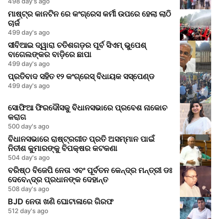
498 day's ago
ମାଷ୍ଟ୍ର କାନଟିନ ରେ କଂଗ୍ରେସ କର୍ମୀ ଉପରେ ହେଲା ଲାଠି
ଚାର୍ଜ
499 day's ago
ସୀବିଆଇ ଦ୍ୱାରା ଚତିଶଗଡ଼ର ପୂର୍ବ ସିଏମ୍ ଭୁପେଶ୍
ବାଗେଲଙ୍କର ବାଡ଼ିରେ ଛାପା
499 day's ago
ପ୍ରତିବାଦ ସହିତ ୧୨ କଂଗ୍ରେସ୍ ବିଧାୟକ ସସ୍ପେଣ୍ଡ
499 day's ago
ସୋଫିଆ ଫିରଦୌସକୁ ବିଧାନସଭାରେ ପ୍ରବେଶ ନାକୋଚ
କରାଗ
500 day's ago
ବିଧାନସଭାରେ ରାଷ୍ଟ୍ରଗୀତ ପ୍ରତି ଅସମ୍ମାନ ପାଇଁ
ନିତୀଶ କୁମାରଙ୍କୁ ବିପକ୍ଷର କଟକଣା
504 day's ago
ବରିଷ୍ଠ ବିଜେପି ନେତା ଏବଂ ପୂର୍ବତନ କେନ୍ଦ୍ର ମନ୍ତ୍ରୀ ଡଃ
ଦେବେନ୍ଦ୍ର ପ୍ରଧାନଙ୍କ ଦେହାନ୍ତ
508 day's ago
BJD ନେତା ଖଣି ଘୋଟାଳାରେ ଗିରଫ
512 day's ago