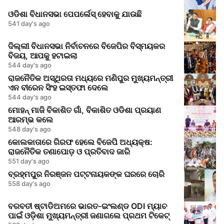
ଓଡିଶା ବିଧାନସଭା ପେପର୍ଲେସ୍ ହେବାକୁ ଯାଉଛି
541 day's ago
ଦିଲ୍ଲୀ ବିଧାନସଭା ନିର୍ବାଚନରେ ​​ବିଜେପିର ବିସ୍ମୟକର
ବିଜୟ, ଆପକୁ ହଟାଇଲା
544 day's ago
ରାଜନୈତିକ ଅସ୍ଥିରତା ମଧ୍ୟରେ ମଣିପୁର ମୁଖ୍ୟମନ୍ତ୍ରୀ
ଏନ ବୀରେନ ସିଂହ ଇସ୍ତଫା ଦେଲେ
544 day's ago
ମୋହନ୍ ମାଜି ବିକାଶିତ ଗାଁ, ବିକାଶିତ ଓଡିଶା ପ୍ରୟାଣ
ଆରମ୍ଭ କଲେ
548 day's ago
କୋଲକାତାରେ ଗିରଫ ହେଲେ ବିଜେପି ଅଧ୍ୟକ୍ଷ:
ରାଜନୈତିକ ତଣାପୋଡ଼ ଓ ପ୍ରତିବାଦ ଜାରି
551 day's ago
ବ୍ରହ୍ମପୁର ନିରଞ୍ଜନ ପଟ୍ଟନାୟକଙ୍କ ଘରରେ ଚୋରି
558 day's ago
ବରବତୀ ଷ୍ଟାଡିଅମରେ ଭାରତ-ଇଂଲଣ୍ଡ ODI ମ୍ୟାଚ
ପାଇଁ ଓଡ଼ିଶା ମୁଖ୍ୟମନ୍ତ୍ରୀ ଜଣାଗଲେ ପ୍ରଥମ ଟିକେଟ୍