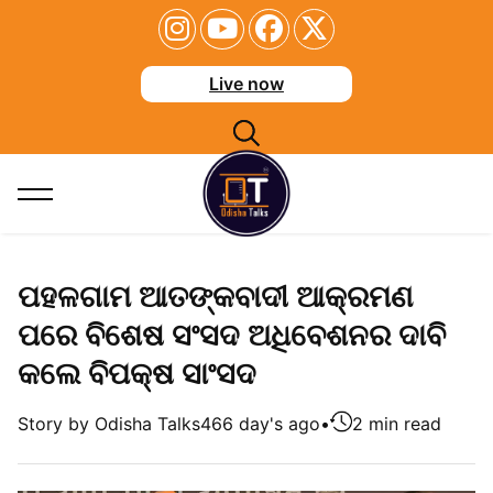
Live now
ପହଳଗାମ ଆତଙ୍କବାଦୀ ଆକ୍ରମଣ
ପରେ ବିଶେଷ ସଂସଦ ଅଧିବେଶନର ଦାବି
କଲେ ବିପକ୍ଷ ସାଂସଦ
Story by Odisha Talks
466 day's ago
•
2 min read