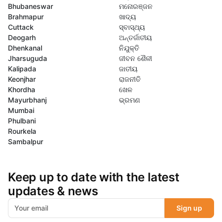
Bhubaneswar
ମନୋରଞ୍ଜନ
Brahmapur
ଖାଦ୍ୟ
Cuttack
ସ୍ବାସ୍ଥ୍ୟ
Deogarh
ଅନ୍ତର୍ଜାତୀୟ
Dhenkanal
ନିଯୁକ୍ତି
Jharsuguda
ଜୀବନ ଶୈଳୀ
Kalipada
ଜାତୀୟ
Keonjhar
ରାଜନୀତି
Khordha
ଖେଳ
Mayurbhanj
ଭ୍ରମଣ
Mumbai
Phulbani
Rourkela
Sambalpur
Keep up to date with the latest
updates & news
Sign up