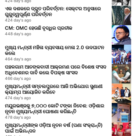
424 day's ago
ଏକ ଦଶକରେ ଦ୍ରୁତ ପରିବର୍ତ୍ତନ: ସେକ୍ଟର ଅନୁସାରେ
ଗୁରୁତ୍ୱପୂର୍ଣ୍ଣ ପରିବର୍ତ୍ତନ
424 day's ago
CM: OMC ହେଉଛି ବୃଦ୍ଧିର ପ୍ରତୀକ
448 day's ago
ମୁଖ୍ୟ ମନ୍ତ୍ରୀ ମହିଳା ବ୍ୟବସାୟ ମେଳା 2.0 ଉଦଘାଟନ
କଲେ
464 day's ago
ପହଳଗାମ ଆତଙ୍କବାଦୀ ଆକ୍ରମଣ ପରେ ବିଶେଷ ସଂସଦ
ଅଧିବେଶନର ଦାବି କଲେ ବିପକ୍ଷ ସାଂସଦ
466 day's ago
ମୁଖ୍ୟମନ୍ତ୍ରୀ ସମ୍ବଲପୁରରେ ଆଜି ଅଭିଯୋଗ ସୁଣାଣୀ
କ୍ୟାମ୍ପ ଆୟୋଜିତ କରିବେ
474 day's ago
ମୟୁରଭଞ୍ଜକୁ ୭,୦୦୦ କୋଟି ଟଙ୍କା ନିବେଶ: ଓଡ଼ିଶାର
ନୂତନ ମୁଖ୍ୟମନ୍ତ୍ରୀ ଘୋଷଣା କରିଛନ୍ତି
478 day's ago
ମୁଖ୍ୟମନ୍ତ୍ରୀଙ୍କ ଓଡ଼ିଆ ନୂତନ ବର୍ଷ (ପଣା ସଂକ୍ରାନ୍ତି)
ପାଇଁ ଅଭିନନ୍ଦନ