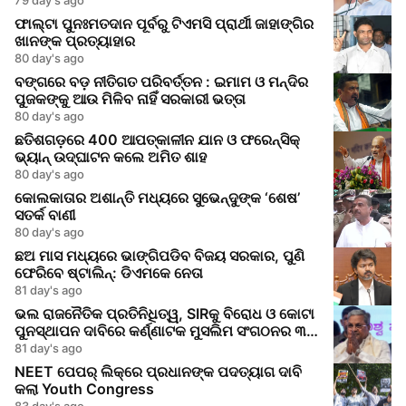
ଫାଲ୍ଟା ପୁନଃମତଦାନ ପୂର୍ବରୁ ଟିଏମସି ପ୍ରାର୍ଥୀ ଜାହାଙ୍ଗିର
ଖାନଙ୍କ ପ୍ରତ୍ୟାହାର
80 day's ago
ବଙ୍ଗରେ ବଡ଼ ନୀତିଗତ ପରିବର୍ତ୍ତନ : ଇମାମ ଓ ମନ୍ଦିର
ପୁଜକଙ୍କୁ ଆଉ ମିଳିବ ନାହିଁ ସରକାରୀ ଭତ୍ତା
80 day's ago
ଛତିଶଗଡ଼ରେ 400 ଆପତ୍‌କାଳୀନ ଯାନ ଓ ଫରେନ୍ସିକ୍
ଭ୍ୟାନ୍ ଉଦ୍‌ଘାଟନ କଲେ ଅମିତ ଶାହ
80 day's ago
କୋଲକାତାର ଅଶାନ୍ତି ମଧ୍ୟରେ ସୁଭେନ୍ଦୁଙ୍କ ‘ଶେଷ’
ସତର୍କ ବାଣୀ
80 day's ago
ଛଅ ମାସ ମଧ୍ୟରେ ଭାଙ୍ଗିପଡିବ ବିଜୟ ସରକାର, ପୁଣି
ଫେରିବେ ଷ୍ଟାଲିନ୍: ଡିଏମକେ ନେତା
81 day's ago
ଭଲ ରାଜନୈତିକ ପ୍ରତିନିଧିତ୍ୱ, SIRକୁ ବିରୋଧ ଓ କୋଟା
ପୁନସ୍ଥାପନ ଦାବିରେ କର୍ଣ୍ଣାଟକ ମୁସଲିମ ସଂଗଠନର ୩-
ସ୍ତରୀୟ ଆବଶ୍ୟକତା
81 day's ago
NEET ପେପର୍‌ ଲିକ୍‌ରେ ପ୍ରଧାନଙ୍କ ପଦତ୍ୟାଗ ଦାବି
କଲା Youth Congress
83 day's ago