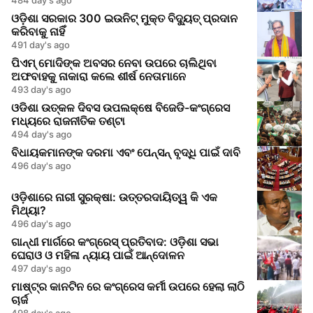
ଓଡ଼ିଶା ସରକାର 300 ଇଉନିଟ୍ ମୁକ୍ତ ବିଦ୍ୟୁତ୍ ପ୍ରଦାନ
କରିବାକୁ ନାହିଁ
491 day's ago
ପିଏମ୍ ମୋଦିଙ୍କ ଅବସର ନେବା ଉପରେ ଚାଲିଥିବା
ଅଫବାହକୁ ନାକାରା କଲେ ଶୀର୍ଷ ନେତାମାନେ
493 day's ago
ଓଡିଶା ଉତ୍କଳ ଦିବସ ଉପଲକ୍ଷେ ବିଜେଡି-କଂଗ୍ରେସ
ମଧ୍ୟରେ ରାଜନୀତିକ ତଣ୍ଟା
494 day's ago
ବିଧାୟକମାନଙ୍କ ଦରମା ଏବଂ ପେନ୍ସନ୍ ବୃଦ୍ଧି ପାଇଁ ଦାବି
496 day's ago
ଓଡ଼ିଶାରେ ନାରୀ ସୁରକ୍ଷା: ଉତ୍ତରଦାୟିତ୍ୱ କି ଏକ
ମିଥ୍ୟା?
496 day's ago
ଗାନ୍ଧୀ ମାର୍ଗରେ କଂଗ୍ରେସ୍ ପ୍ରତିବାଦ: ଓଡ଼ିଶା ସଭା
ଘେରାଓ ଓ ମହିଳା ନ୍ୟାୟ ପାଇଁ ଆନ୍ଦୋଳନ
497 day's ago
ମାଷ୍ଟ୍ର କାନଟିନ ରେ କଂଗ୍ରେସ କର୍ମୀ ଉପରେ ହେଲା ଲାଠି
ଚାର୍ଜ
498 day's ago