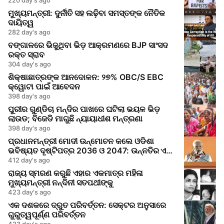
ମୁଖ୍ୟମନ୍ତ୍ରୀ: ଦୁର୍ନୀତି ସହ ଲଢ଼ିବା ସମସ୍ତଙ୍କ ନୈତିକ
ଦାୟିତ୍ୱ
282 day's ago
ବଙ୍ଗାଳରେ ଭିଜୁଥିବା ଭିଡ଼ ଆକ୍ରମଣରେ BJP ସାଂସଦ
ରକ୍ତ ସ୍ରାବ
304 day's ago
ଶିକ୍ଷାଛାତ୍ରଙ୍କ ଆନଦୋଳନ: ୨୭% OBC/S EBC
କ୍ୱୋଟା ପାଇଁ ଆବେଦନ
398 day's ago
ପୁରୀର ଗୁଣ୍ଡିଚା ମନ୍ଦିର ପାଖରେ ଘଟିଲା ଭୟଳ ଭିଡ଼
ଲାଉଡ; ବିଜେଡି ମାଗୁଛି ନ୍ୟାୟାଧୀଶ ମନ୍ତ୍ରଣା
398 day's ago
ପ୍ରଧାନମନ୍ତ୍ରୀ ମୋଦୀ ଉନ୍ମୋଚନ କଲେ ଓଡିଶା
ଭବିଷ୍ୟତ ଦୃଷ୍ଟିପତ୍ର 2036 ଓ 2047: ଉନ୍ନତିର ଏକ
ନୂଆ ଅଧ୍ୟାୟ
412 day's ago
ରାଜ୍ୟ ସ୍ମରଣ କରୁଛି ଏହାର ଏକମାତ୍ର ମହିଳା
ମୁଖ୍ୟମନ୍ତ୍ରୀ ନନ୍ଦିନୀ ସତପଥୀଙ୍କୁ
423 day's ago
ଏକ ଦଶକରେ ଦ୍ରୁତ ପରିବର୍ତ୍ତନ: ସେକ୍ଟର ଅନୁସାରେ
ଗୁରୁତ୍ୱପୂର୍ଣ୍ଣ ପରିବର୍ତ୍ତନ
423 day's ago