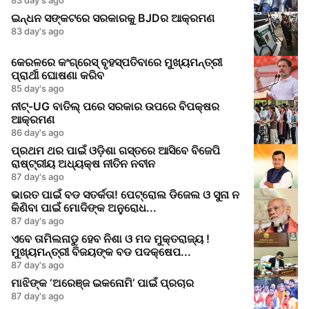
ଇନ୍ଧନ ସଙ୍କଟରେ ସରକାରକୁ BJDର ଆକ୍ରମଣ
83 day's ago
କେରଳରେ କଂଗ୍ରେସ୍‌ ବୃହସ୍ପତିବାରେ ମୁଖ୍ୟମନ୍ତ୍ରୀ
ପ୍ରାର୍ଥୀ ଘୋଷଣା କରିବ
85 day's ago
ନୀଟ୍‑UG ବାତିଲ୍ ପରେ ସରକାର ଉପରେ ବିପକ୍ଷର
ଆକ୍ରମଣ
86 day's ago
ପ୍ରଥମ ଥର ପାଇଁ ଓଡ଼ିଶା ଗସ୍ତରେ ଆସିବେ ବିଜେପି
ରାଷ୍ଟ୍ରୀୟ ଅଧ୍ୟକ୍ଷ ନୀତିନ ନବୀନ
87 day's ago
ଭାରତ ପାଇଁ ବଡ ସତର୍କତା! ପେଟ୍ରୋଲ ଡିଜେଲ ଓ ସୁନା ନ
କିଣିବା ପାଇଁ ମୋଦିଙ୍କ ଅନୁରୋଧ...
87 day's ago
ଏବେ ତାମିଲନାଡୁ ହେବ ନିଶା ଓ ମଦ ମୁକ୍ତରାଜ୍ୟ !
ମୁଖ୍ୟମନ୍ତ୍ରୀ ବିଜୟଙ୍କ ବଡ ପଦକ୍ଷେପ...
87 day's ago
ମାଝିଙ୍କ ‘ଅରେଞ୍ଜ ଇକନୋମି’ ପାଇଁ ପ୍ରଚାର
87 day's ago