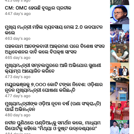
CM: OMC ହେଉଛି ବୃଦ୍ଧିର ପ୍ରତୀକ
447 day's ago
ମୁଖ୍ୟ ମନ୍ତ୍ରୀ ମହିଳା ବ୍ୟବସାୟ ମେଳା 2.0 ଉଦଘାଟନ
କଲେ
463 day's ago
ପହଳଗାମ ଆତଙ୍କବାଦୀ ଆକ୍ରମଣ ପରେ ବିଶେଷ ସଂସଦ
ଅଧିବେଶନର ଦାବି କଲେ ବିପକ୍ଷ ସାଂସଦ
465 day's ago
ମୁଖ୍ୟମନ୍ତ୍ରୀ ସମ୍ବଲପୁରରେ ଆଜି ଅଭିଯୋଗ ସୁଣାଣୀ
କ୍ୟାମ୍ପ ଆୟୋଜିତ କରିବେ
473 day's ago
ମୟୁରଭଞ୍ଜକୁ ୭,୦୦୦ କୋଟି ଟଙ୍କା ନିବେଶ: ଓଡ଼ିଶାର
ନୂତନ ମୁଖ୍ୟମନ୍ତ୍ରୀ ଘୋଷଣା କରିଛନ୍ତି
477 day's ago
ମୁଖ୍ୟମନ୍ତ୍ରୀଙ୍କ ଓଡ଼ିଆ ନୂତନ ବର୍ଷ (ପଣା ସଂକ୍ରାନ୍ତି)
ପାଇଁ ଅଭିନନ୍ଦନ
480 day's ago
ନବୀନ ପୁଣିଥରେ ପଣ୍ଡିଆନ୍କୁ ସମର୍ଥନ କଲେ, ମାଧ୍ୟମ
ରିପୋର୍ଟକୁ କହିଲେ "ମିଥ୍ୟା ଓ ଦୁଷ୍ଟ ଉଦ୍ଦେଶ୍ୟରେ"
484 day's ago