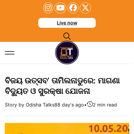
Live now
ବିଜୟ ଉତ୍ସବ’ ତାମିଲନାଡୁରେ: ମାଗଣା
ବିଦ୍ୟୁତ ଓ ସୁରକ୍ଷା ଯୋଜନା
Story by Odisha Talks
88 day's ago
•
2 min read