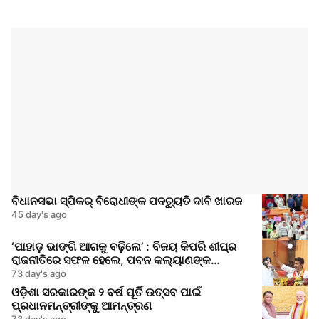
ବିଧାନସଭା ସ୍ପିକର୍ ବିରୋଧୀଙ୍କ ପଦଚ୍ୟୁତି ଦାବି ଖାରଜ
45 day's ago
‘ପାହାଡ଼ ଭାଙ୍ଗି ଆଗକୁ ବଢ଼ିଲେ’ : ବିଜୟ କିପରି ଶୀଘ୍ର
ରାଜନୀତିରେ ସଫଳ ହେଲେ, ପବନ କଲ୍ୟାଣଙ୍କ
ବ୍ୟାଖ୍ୟା
73 day's ago
ଓଡ଼ିଶା ସରକାରଙ୍କ ୨ ବର୍ଷ ପୂର୍ତି ଉତ୍ସବ ପାଇଁ
ପ୍ରଧାନମନ୍ତ୍ରୀଙ୍କୁ ଆମନ୍ତ୍ରଣ
73 day's ago