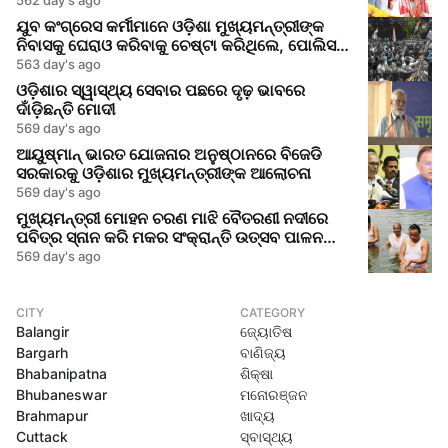
ଯୁବ କଂଗ୍ରେସ କର୍ମୀମାନେ ଓଡ଼ିଶା ମୁଖ୍ୟମନ୍ତ୍ରୀଙ୍କ
ନିବାସକୁ ଘେରାଓ କରିବାକୁ ଚେଷ୍ଟା କରିଥିଲେ, ପୋଲିସ
ସହିତ ମୁକାବିଲା
563 day's ago
ଓଡ଼ିଶାର ସ୍ୱାସ୍ଥ୍ୟ ସେବାର ପଛରେ ଦୃଢ଼ ଭାବରେ
ଦାଁଡ଼ିଛନ୍ତି ମୋଦୀ
569 day's ago
ଆୟୁଷ୍ମାନ୍ ଭାରତ ଯୋଜନାର ଅନୁଷ୍ଠାନରେ ବିଜେଡି
ସରକାରକୁ ଓଡ଼ିଶାର ମୁଖ୍ୟମନ୍ତ୍ରୀଙ୍କ ଆଲୋଚନା
569 day's ago
ମୁଖ୍ୟମନ୍ତ୍ରୀ ମୋହନ ଚରଣ ମାଝି ବୈତରଣୀ ନଦୀରେ
ପବିତ୍ର ସ୍ନାନ କରି ମକର ସଂକ୍ରାନ୍ତି ଉତ୍ସବ ପାଳନ
କଲେ
569 day's ago
CITY
CATEGORY
Balangir
ଜ୍ୟୋତିଷ
Bargarh
ବାଣିଜ୍ୟ
Bhabanipatna
ଶିକ୍ଷା
Bhubaneswar
ମନୋରଞ୍ଜନ
Brahmapur
ଖାଦ୍ୟ
Cuttack
ସ୍ବାସ୍ଥ୍ୟ