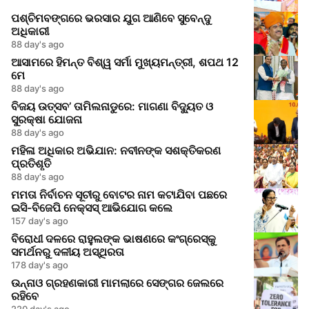
ପଶ୍ଚିମବଙ୍ଗରେ ଭରସାର ଯୁଗ ଆଣିବେ ସୁବେନ୍ଦୁ
ଅଧିକାରୀ
88 day's ago
ଆସାମରେ ହିମନ୍ତ ବିଶ୍ୱ ସର୍ମା ମୁଖ୍ୟମନ୍ତ୍ରୀ, ଶପଥ 12
ମେ
88 day's ago
ବିଜୟ ଉତ୍ସବ’ ତାମିଲନାଡୁରେ: ମାଗଣା ବିଦ୍ୟୁତ ଓ
ସୁରକ୍ଷା ଯୋଜନା
88 day's ago
ମହିଳା ଅଧିକାର ଅଭିଯାନ: ନବୀନଙ୍କ ସଶକ୍ତିକରଣ
ପ୍ରତିଶୃତି
88 day's ago
ମମତା ନିର୍ବାଚନ ସୂଚୀରୁ ବୋଟର ନାମ କଟାଯିବା ପଛରେ
ଇସି-ବିଜେପି ନେକ୍ସସ୍ ଆଭିଯୋଗ କଲେ
157 day's ago
ବିରୋଧୀ ଦଳରେ ରାହୁଲଙ୍କ ଭାଷଣରେ କଂଗ୍ରେସ୍‌କୁ
ସମର୍ଥନରୁ ଦଳୀୟ ଅସ୍ଥିରତା
178 day's ago
ଉନ୍ନାଓ ଗ୍ରହଣକାରୀ ମାମଲାରେ ସେଙ୍ଗର ଜେଲରେ
ରହିବେ
220 day's ago