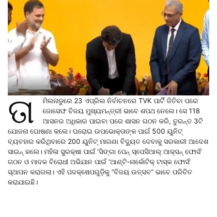
ତା
ମିଲନାଡୁରେ 23 ଏପ୍ରିଲ ନିର୍ବାଚନରେ TVK ପାର୍ଟି ଜିତିବା ପରେ
ଜୋସେଫ ବିଜୟ ମୁଖ୍ୟମନ୍ତ୍ରୀ ଭାବେ ଶପଥ ନେଲେ। ସେ 118
ଆସନର ଅଧିକାର ପାଇବା ପରେ ଶାସନ ଗଠନ କରି, ତୁରନ୍ତ 3ଟି
ଯୋଜନା ଘୋଷଣା କଲେ। ଘରୋଇ ଉପଭୋକ୍ତାଙ୍କ ପାଇଁ 500 ୟୁନିଟ୍
ବ୍ୟବହାର କରିଥିବାରେ 200 ୟୁନିଟ୍ ମାଗଣା ବିଦ୍ୟୁତ ଦେବାକୁ ସରକାରୀ ଆଦେଶ
ସାଇନ୍ କଲେ। ମହିଳା ସୁରକ୍ଷା ପାଇଁ ‘ସିଙ୍ଗା ପେନ୍ ସ୍ପେସିଆଲ୍ ଆକ୍ସନ୍ ଫୋର୍ସ’
ଗଠନ ଓ ମାଦକ ବିରୋଧୀ ଅଭିଯାନ ପାଇଁ ‘ଆଣ୍ଟି-ନାର୍କୋଟିକ୍ ଟାସ୍କ ଫୋର୍ସ’
ସ୍ଥାପନ କରାଗଲା। ଏହି ପଦକ୍ଷେପଗୁଡ଼ିକୁ “ବିଜୟ ଉତ୍ସବ” ଭାବେ ପରିଚିତ
କରାଯାଇଛି।