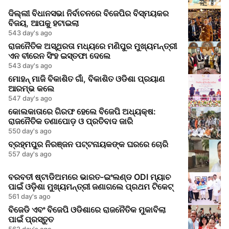
ଦିଲ୍ଲୀ ବିଧାନସଭା ନିର୍ବାଚନରେ ​​ବିଜେପିର ବିସ୍ମୟକର
ବିଜୟ, ଆପକୁ ହଟାଇଲା
543 day's ago
ରାଜନୈତିକ ଅସ୍ଥିରତା ମଧ୍ୟରେ ମଣିପୁର ମୁଖ୍ୟମନ୍ତ୍ରୀ
ଏନ ବୀରେନ ସିଂହ ଇସ୍ତଫା ଦେଲେ
543 day's ago
ମୋହନ୍ ମାଜି ବିକାଶିତ ଗାଁ, ବିକାଶିତ ଓଡିଶା ପ୍ରୟାଣ
ଆରମ୍ଭ କଲେ
547 day's ago
କୋଲକାତାରେ ଗିରଫ ହେଲେ ବିଜେପି ଅଧ୍ୟକ୍ଷ:
ରାଜନୈତିକ ତଣାପୋଡ଼ ଓ ପ୍ରତିବାଦ ଜାରି
550 day's ago
ବ୍ରହ୍ମପୁର ନିରଞ୍ଜନ ପଟ୍ଟନାୟକଙ୍କ ଘରରେ ଚୋରି
557 day's ago
ବରବତୀ ଷ୍ଟାଡିଅମରେ ଭାରତ-ଇଂଲଣ୍ଡ ODI ମ୍ୟାଚ
ପାଇଁ ଓଡ଼ିଶା ମୁଖ୍ୟମନ୍ତ୍ରୀ ଜଣାଗଲେ ପ୍ରଥମ ଟିକେଟ୍
561 day's ago
ବିଜେଡି ଏବଂ ବିଜେପି ଓଡିଶାରେ ରାଜନୈତିକ ମୁକାବିଲା
ପାଇଁ ପ୍ରସ୍ତୁତ
562 day's ago