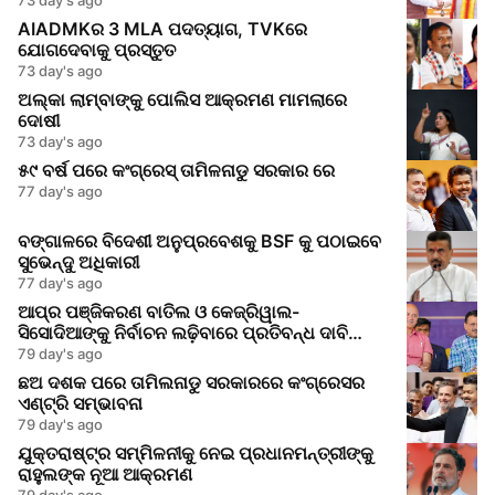
AIADMKର 3 MLA ପଦତ୍ୟାଗ, TVKରେ
ଯୋଗଦେବାକୁ ପ୍ରସ୍ତୁତ
73 day's ago
ଅଲ୍କା ଲାମ୍ବାଙ୍କୁ ପୋଲିସ ଆକ୍ରମଣ ମାମଲାରେ
ଦୋଷୀ
73 day's ago
୫୯ ବର୍ଷ ପରେ କଂଗ୍ରେସ୍ ତାମିଳନାଡୁ ସରକାର ରେ
77 day's ago
ବଙ୍ଗାଳରେ ବିଦେଶୀ ଅନୁପ୍ରବେଶକୁ BSF କୁ ପଠାଇବେ
ସୁଭେନ୍ଦୁ ଅଧିକାରୀ
77 day's ago
ଆପ୍‌ର ପଞ୍ଜିକରଣ ବାତିଲ ଓ କେଜ୍ରିୱାଲ-
ସିସୋଦିଆଙ୍କୁ ନିର୍ବାଚନ ଲଢ଼ିବାରେ ପ୍ରତିବନ୍ଧ ଦାବି
କରିଥିବା ପିଆଇଏଲ୍‌ ଖାରଜ
79 day's ago
ଛଅ ଦଶକ ପରେ ତାମିଲନାଡୁ ସରକାରରେ କଂଗ୍ରେସର
ଏଣ୍ଟ୍ରି ସମ୍ଭାବନା
79 day's ago
ଯୁକ୍ତରାଷ୍ଟ୍ର ସମ୍ମିଳନୀକୁ ନେଇ ପ୍ରଧାନମନ୍ତ୍ରୀଙ୍କୁ
ରାହୁଲଙ୍କ ନୂଆ ଆକ୍ରମଣ
79 day's ago