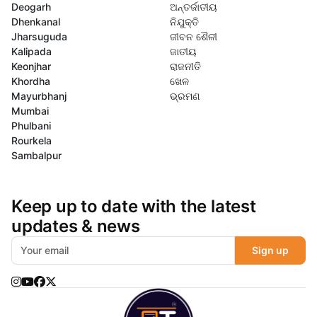
Deogarh
ଅନ୍ତର୍ଜାତୀୟ
Dhenkanal
ନିଯୁକ୍ତି
Jharsuguda
ଜୀବନ ଶୈଳୀ
Kalipada
ଜାତୀୟ
Keonjhar
ରାଜନୀତି
Khordha
ଖେଳ
Mayurbhanj
ଭ୍ରମଣ
Mumbai
Phulbani
Rourkela
Sambalpur
Keep up to date with the latest
updates & news
Sign up