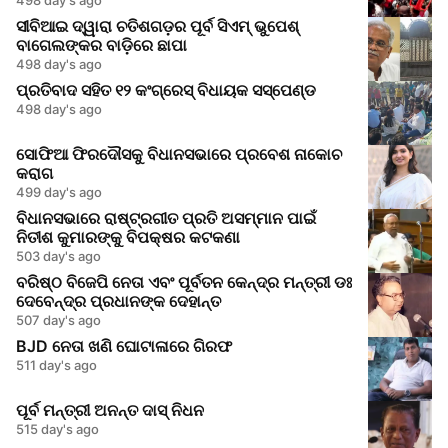
ସୀବିଆଇ ଦ୍ୱାରା ଚତିଶଗଡ଼ର ପୂର୍ବ ସିଏମ୍ ଭୁପେଶ୍
ବାଗେଲଙ୍କର ବାଡ଼ିରେ ଛାପା
498 day's ago
ପ୍ରତିବାଦ ସହିତ ୧୨ କଂଗ୍ରେସ୍ ବିଧାୟକ ସସ୍ପେଣ୍ଡ
498 day's ago
ସୋଫିଆ ଫିରଦୌସକୁ ବିଧାନସଭାରେ ପ୍ରବେଶ ନାକୋଚ
କରାଗ
499 day's ago
ବିଧାନସଭାରେ ରାଷ୍ଟ୍ରଗୀତ ପ୍ରତି ଅସମ୍ମାନ ପାଇଁ
ନିତୀଶ କୁମାରଙ୍କୁ ବିପକ୍ଷର କଟକଣା
503 day's ago
ବରିଷ୍ଠ ବିଜେପି ନେତା ଏବଂ ପୂର୍ବତନ କେନ୍ଦ୍ର ମନ୍ତ୍ରୀ ଡଃ
ଦେବେନ୍ଦ୍ର ପ୍ରଧାନଙ୍କ ଦେହାନ୍ତ
507 day's ago
BJD ନେତା ଖଣି ଘୋଟାଳାରେ ଗିରଫ
511 day's ago
ପୂର୍ବ ମନ୍ତ୍ରୀ ଅନନ୍ତ ଦାସ୍ ନିଧନ
515 day's ago