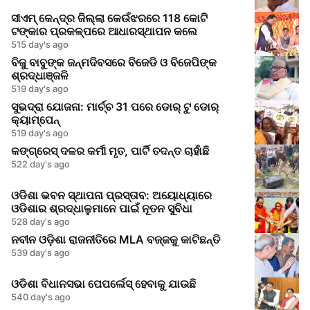
ସୀଏମ୍ କେନ୍ଦ୍ର ଜିଲ୍ଲା କେଉଁଝରରେ 118 କୋଟି
ଟଙ୍କାର ପ୍ରକଳ୍ପରେ ଆଧାରସ୍ଥାପନ କଲେ
515 day's ago
ବିଜୁ ବାବୁଙ୍କ ଜନ୍ମଦିବସରେ ବିଜେଡି ଓ ବିଜେପିଙ୍କ
ଶ୍ରଦ୍ଧାଞ୍ଜଳି
519 day's ago
ସୁଭଦ୍ରା ଯୋଜନା: ମାର୍ଚ୍ଚ 31 ପରେ ଡୋର୍ ଟୁ ଡୋର୍
କ୍ୟାମ୍ପେନ୍
519 day's ago
କଙ୍ଗ୍ରେସ୍ ଦଳର କର୍ମୀ ମୃତ, ପାର୍ଟି ତଦନ୍ତ ଚାହାଁଛି
522 day's ago
ଓଡିଶା ଭବନ ସ୍ଥାପନା ପ୍ରସ୍ତାବ: ଅୟୋଧ୍ୟାରେ
ଓଡିଶାର ଶ୍ରଦ୍ଧାଳୁମାନେ ପାଇଁ ନୂତନ ସୁବିଧା
528 day's ago
ନବୀନ ଓଡ଼ିଶା ରାଜନୀତିରେ MLA ବଜ୍ଜକୁ କାଟିଛନ୍ତି
539 day's ago
ଓଡିଶା ବିଧାନସଭା ପେପର୍ଲେସ୍ ହେବାକୁ ଯାଉଛି
540 day's ago