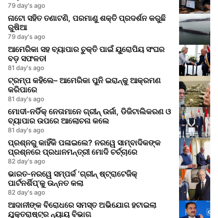
79 day's ago
ନାଟୋ ସହିତ ତଣାଟଣି, ପରମାଣୁ ଶକ୍ତି ପ୍ରଦର୍ଶନ କରୁଛି
ରୁଷିଆ
79 day's ago
ଆମେରିକା ସହ ବ୍ୟାପାର ଚୁକ୍ତି ପାଇଁ ୟୁରୋପିୟ ସଂଘର
ବଡ଼ ସଫଳତl
81 day's ago
ଟ୍ରମ୍ପ କହିଲେ– ଆମେରିକା ପୁନି ଇରାନ୍‌କୁ ଆକ୍ରମଣ
କରିପାରେ
81 day's ago
ମୋଦୀ-ନର୍ଡିକ୍ ନେତାମାନେ ଗ୍ରୀନ୍ ଉର୍ଜା, ଡିଜିଟାଲିକରଣ ଓ
ବ୍ୟାପାର ଉପରେ ଆଲୋଚନା କଲେ
81 day's ago
ପ୍ରଶ୍ନରୁ କାହିଁକି ପଳାଇଲେ? ନରୱେ ସାମ୍ବାଦିକଙ୍କ
ପ୍ରଶ୍ନରେ ପ୍ରଧାନମନ୍ତ୍ରୀ ମୋଦି ଚର୍ଚ୍ଚାରେ
82 day's ago
ଭାରତ-ନରୱେ ସମ୍ପର୍କ ‘ଗ୍ରୀନ୍ ଷ୍ଟ୍ରାଟେଜିକ୍
ପାର୍ଟନର୍ଶିପ୍’କୁ ଉନ୍ନତ କଲା
82 day's ago
ଆଦାନୀଙ୍କ ବିରୋଧରେ ସମସ୍ତ ଅଭିଯୋଗ ହଟାଇଲା
ଯୁକ୍ତରାଷ୍ଟ୍ର ନ୍ୟାୟ ବିଭାଗ