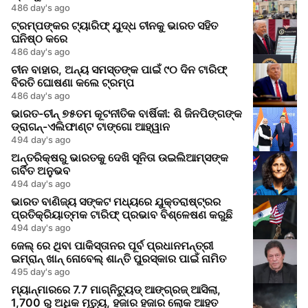
486 day's ago
ଟ୍ରମ୍ପଙ୍କର ଟ୍ୟାରିଫ୍‍ ଯୁଦ୍ଧ ଚୀନକୁ ଭାରତ ସହିତ
ଘନିଷ୍ଠ କରେ
486 day's ago
ଚୀନ ବାହାର, ଅନ୍ୟ ସମସ୍ତଙ୍କ ପାଇଁ ୯୦ ଦିନ ଟାରିଫ୍
ବିରତି ଘୋଷଣା କଲେ ଟ୍ରମ୍ପ
486 day's ago
ଭାରତ-ଚୀନ୍ ୭୫ତମ କୂଟନୀତିକ ବାର୍ଷିକୀ: ଶି ଜିନପିଙ୍ଗଙ୍କ
ଡ୍ରାଗନ୍-ଏଲିଫାଣ୍ଟ ଟାଙ୍ଗୋ ଆହ୍ୱାନ
494 day's ago
ଅନ୍ତରିକ୍ଷରୁ ଭାରତକୁ ଦେଖି ସୂନିତା ଉଇଲିଆମ୍ସଙ୍କ
ଗର୍ବିତ ଅନୁଭବ
494 day's ago
ଭାରତ ବାଣିଜ୍ୟ ସଙ୍କଟ ମଧ୍ୟରେ ଯୁକ୍ତରାଷ୍ଟ୍ରର
ପ୍ରତିକ୍ରିୟାତ୍ମକ ଟାରିଫ୍ ପ୍ରଭାବ ବିଶ୍ଳେଷଣ କରୁଛି
494 day's ago
ଜେଲ୍ ରେ ଥିବା ପାକିସ୍ତାନର ପୂର୍ବ ପ୍ରଧାନମନ୍ତ୍ରୀ
ଇମ୍ରାନ୍ ଖାନ୍ ନୋବେଲ୍ ଶାନ୍ତି ପୁରସ୍କାର ପାଇଁ ନାମିତ
495 day's ago
ମ୍ୟାନ୍ମାରରେ 7.7 ମାଗ୍ନିଟ୍ୟୁଡ୍ ଆଙ୍ଗ୍ରଜ୍ ଆସିଲା,
1,700 ରୁ ଅଧିକ ମୃତ୍ୟୁ, ହଜାର ହଜାର ଲୋକ ଆହତ