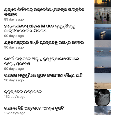
ଯୁଦ୍ଧର ନିର୍ମମତାରୁ ଉକ୍ରେନିୟନ୍‌ମାନଙ୍କ ସାଂସ୍କୃତିକ
ପଳାୟନ
89 day's ago
ହାଣ୍ଟାଭାଇରସ୍‌ ଆକ୍ରମଣ ପରେ କ୍ରୁଜ୍‌ ଶିପ୍‌ରୁ
ଯାତ୍ରୀମାନଙ୍କ ଖାଲିକରଣ
90 day's ago
ଯୁକ୍ତରାଷ୍ଟ୍ରର ସାନ୍ତି ପ୍ରସ୍ତାବକୁ ଇରାନ୍‌ର ଉତ୍ତର
90 day's ago
କାର୍ଗୋ ଜାହାଜରେ ଆଗୁନ୍, କୁୱେତ୍ ଆକାଶସୀମାରେ
ଡ୍ରୋନ୍ ପ୍ରବେଶ
90 day's ago
ଇରାକର ମରୁଭୂମିରେ ଗୁପ୍ତ ଇସ୍ରାଏଲୀ ସୈନ୍ୟ ଘାଟି
90 day's ago
କ୍ରୁଡ୍ ତେଲ ଉତ୍ତାପରେ
152 day's ago
ଇରାନର କିଛି ଅଞ୍ଚଳରେ ‘ଆମ୍ଲ ବୃଷ୍ଟି’
152 day's ago