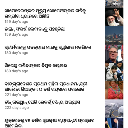
ଖାମେନେଇଙ୍କର ମୃତ୍ୟୁ ଖୋମେନୀଙ୍କର ନାତିକୁ
ଗମ୍ଭୀର ଧ୍ୟାନରେ ଆଣିଛି
159 day's ago
ଇରାନ୍ ସଂଘର୍ଷ ଲେବାନନ୍କୁ ପହଞ୍ଚିଲା
159 day's ago
ସ୍ଟାର୍ମରଙ୍କୁ ପଦତ୍ୟାଗ ମାଗକୁ ସ୍ୱୀକାର ନକରିଲେ
180 day's ago
ଶିଗେରୁ ଇଶିବାଙ୍କର ବିପୁଳ ଜୟଳାଭ
180 day's ago
ବାଙ୍ଗ୍ଲାଦେଶର ପ୍ରଥମ ମହିଳା ପ୍ରଧାନମନ୍ତ୍ରୀ
ଖାଲେଦା ଜିଆଙ୍କ ୮୦ ବର୍ଷ ବୟସରେ ପରଲୋକ
221 day's ago
ଚୀନ୍ ତାଇୱାନ୍ ଘେରି ରେକର୍ଡ୍ ସୈନ୍ୟ ଅଭ୍ୟାସ
222 day's ago
ୟୁକ୍ରେନକୁ ୧୫ ବର୍ଷର ସୁରକ୍ଷା ଗ୍ୟାରାନ୍ଟୀ ପ୍ରସ୍ତାବ
ଆମେରିକା