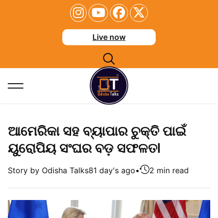
Live now
ଆମେରିକା ସହ ବ୍ୟାପାର ଚୁକ୍ତି ପାଇଁ
ୟୁରୋପିୟ ସଂଘର ବଡ଼ ସଫଳତl
Story by Odisha Talks
81 day's ago
•
2 min read