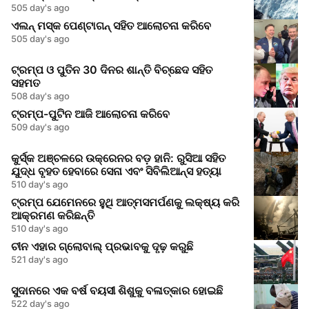
505 day's ago
ଏଲନ୍ ମସ୍କ ପେଣ୍ଟାଗନ୍ ସହିତ ଆଲୋଚନା କରିବେ
505 day's ago
ଟ୍ରମ୍ପ ଓ ପୁତିନ 30 ଦିନର ଶାନ୍ତି ବିଚ୍ଛେଦ ସହିତ
ସହମତ
508 day's ago
ଟ୍ରମ୍ପ-ପୁଟିନ ଆଜି ଆଲୋଚନା କରିବେ
509 day's ago
କୁର୍ସ୍କ ଅଞ୍ଚଳରେ ଉକ୍ରେନର ବଡ଼ ହାନି: ରୁସିଆ ସହିତ
ଯୁଦ୍ଧ ବୃହତ ହେବାରେ ସେନା ଏବଂ ସିବିଲିଆନ୍ସ ହତ୍ୟା
510 day's ago
ଟ୍ରମ୍ପ ଯେମେନରେ ହୁଥି ଆତ୍ମସମର୍ପଣକୁ ଲକ୍ଷ୍ୟ କରି
ଆକ୍ରମଣ କରିଛନ୍ତି
510 day's ago
ଚୀନ ଏହାର ଗ୍ଲୋବାଲ୍ ପ୍ରଭାବକୁ ଦୃଢ଼ କରୁଛି
521 day's ago
ସୁଦାନରେ ଏକ ବର୍ଷ ବୟସୀ ଶିଶୁକୁ ବଳାତ୍କାର ହୋଇଛି
522 day's ago