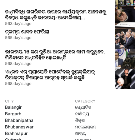
ଜନ୍ମସିଦ୍ଧ ନାଗରିକତା ଉପରେ କାର୍ଯ୍ୟକ୍ରମ ଆଦେଶକୁ
ବିରୋଧ କରୁଛନ୍ତି ଭାରତୀୟ-ଆମେରିକୀୟ
ଆଇନଜୀବୀମାନେ
563 day's ago
ଟ୍ରମ୍ପ ଶାସନ ଫେରିଲା
565 day's ago
ଭାରତୀୟ 16 ଜଣ ରୁଷିଆ ଆରମ୍ଭରେ କାମ କରୁଥିବେ,
ମିଶିବାରେ ଅନ୍ତର୍ନିହିତ ହୋଇଛନ୍ତି
568 day's ago
ଏନ୍ରନ ଏଗ୍ ପ୍ୟାରୋଡି ପୋର୍ଟେବଲ୍ ନ୍ୟୁକ୍ଲିଅର୍
ରିଆକ୍ଟର୍ ବିଷୟରେ ଆଗ୍ରହ ସ୍ପାର୍କ କରୁଛି
568 day's ago
CITY
CATEGORY
Balangir
ଜ୍ୟୋତିଷ
Bargarh
ବାଣିଜ୍ୟ
Bhabanipatna
ଶିକ୍ଷା
Bhubaneswar
ମନୋରଞ୍ଜନ
Brahmapur
ଖାଦ୍ୟ
Cuttack
ସ୍ବାସ୍ଥ୍ୟ