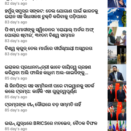
82 day's ago
ହର୍ମୁଜ୍ ସମୁଦ୍ର ସଙ୍କଟ: ତେଲ ଯୋଗାଣ ପାଇଁ ଭାରତକୁ
ଇରାନ ସହ ସିଧାସଳଖ ଚୁକ୍ତି କରିବାକୁ ପଡ଼ିପାରେ
83 day's ago
ପିଏମ୍ ମୋଦୀଙ୍କୁ ସ୍ୱିଡେନର ‘ରୋୟାଲ୍ ଅର୍ଡର ଅଫ୍
ପୋଲାର ଷ୍ଟାର’, ୩୧ତମ ବିଶ୍ୱ ସମ୍ମାନ
83 day's ago
ବିଶ୍ୱ କ୍ରୁଡ୍ ତେଲ ମାର୍ଗରେ ଦୀର୍ଘସ୍ଥାୟୀ ଅସ୍ଥିରତା
83 day's ago
ଇରାକର ପ୍ରଧାନମନ୍ତ୍ରୀ ଭାବେ ଦାୟିତ୍ୱ ଗ୍ରହଣ
କରିଥିବା ଅଲି ଫାଲିହ କାଧିମ ଅଲ-ଜାଇଦିଙ୍କୁ
ପ୍ରଧାନମନ୍ତ୍ରୀ ମୋଦୀଙ୍କ ଅଭିନନ୍ଦନ
85 day's ago
ଶି ଜିନପିଙ୍ଗ ସହ ସମ୍ମିଳନୀ ପରେ ଟାଇୱାନକୁ ସତର୍କ
କଲେ ଟ୍ରମ୍ପ: କାହିଁକି ଏହା ଗୁରୁତ୍ୱପୂର୍ଣ୍ଣ
85 day's ago
ଟ୍ରମ୍ପଙ୍କ ଚୀନ୍‌ ଦୌରାରେ ବଡ଼ ସମ୍ମତି ନାହିଁ
85 day's ago
ଇରାନ୍‌ ଯୁଦ୍ଧରେ BRICSରେ ମତଭେଦ, ବୈଠକ ବିଫଳ
85 day's ago