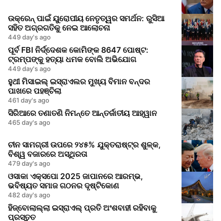
ଉକ୍ରେନ୍ ପାଇଁ ୟୁରୋପୀୟ ନେତୃତ୍ୱର ସମର୍ଥନ: ରୁସିଆ
ସହିତ ଅଗ୍ରଗତିକୁ ନେଇ ଆଲୋଚନା
449 day's ago
ପୂର୍ବ FBI ନିର୍ଦ୍ଦେଶକ କୋମିଙ୍କ 8647 ପୋଷ୍ଟ:
ଟ୍ରମ୍ପଙ୍କୁ ହତ୍ୟା ଧମକ ବୋଲି ଅଭିଯୋଗ
449 day's ago
ହୁଥୀ ମିସାଇଲ୍ ଇସ୍ରାଏଲର ମୁଖ୍ୟ ବିମାନ ବନ୍ଦର
ପାଖରେ ପହଞ୍ଚିଲା
461 day's ago
ସିରିଆରେ ତଣାତଣି ନିମନ୍ତେ ଆନ୍ତର୍ଜାତୀୟ ଆହ୍ୱାନ
465 day's ago
ଚୀନ ସାମଗ୍ରୀ ଉପରେ ୨୪୫% ଯୁକ୍ତରାଷ୍ଟ୍ର ଶୁଳ୍କ,
ବିଶ୍ୱ ବଜାରରେ ଅସ୍ଥିରତା
479 day's ago
ଓସାକା ଏକ୍ସପୋ 2025 ଜାପାନରେ ଆରମ୍ଭ,
ଭବିଷ୍ୟତ ସମାଜ ଗଠନର ଦୃଷ୍ଟିକୋଣ
482 day's ago
ହିଜ୍ବୋଲାଲ୍ଲା ଇସ୍ରାଏଲ୍ ପ୍ରତି ଅଂଶବାହୀ ରହିବାକୁ
ପ୍ରସ୍ତୁତ