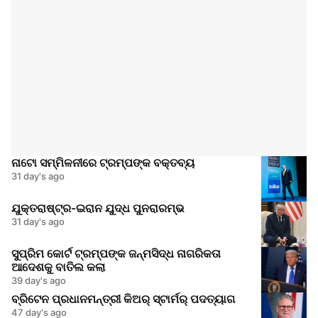
ନାଟୋ ସମ୍ମିଳନୀରେ ଟ୍ରମ୍ପଙ୍କ ବକ୍ତବ୍ୟ
31 day's ago
ଯୁକ୍ତରାଷ୍ଟ୍ର-ଇରାନ ଯୁଦ୍ଧ ପୁନରାରମ୍ଭ
31 day's ago
ସୁପ୍ରିମ କୋର୍ଟ ଟ୍ରମ୍ପଙ୍କ ଜନ୍ମସିଦ୍ଧ ନାଗରିକତା
ଆଦେଶକୁ ବାତିଲ କଲା
39 day's ago
ବ୍ରିଟେନ ପ୍ରଧାନମନ୍ତ୍ରୀ କିଅର୍ ସ୍ଟାର୍ମର୍ ପଦତ୍ୟାଗ
47 day's ago