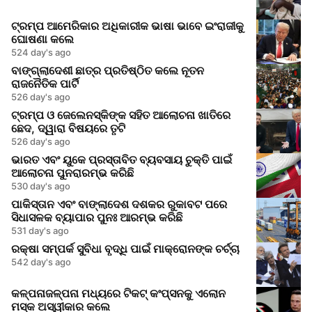
ଟ୍ରମ୍ପ ଆମେରିକାର ଅଧିକାରୀକ ଭାଷା ଭାବେ ଇଂରାଜୀକୁ
ଘୋଷଣା କଲେ
524 day's ago
ବାଙ୍ଗ୍ଲାଦେଶୀ ଛାତ୍ର ପ୍ରତିଷ୍ଠିତ କଲେ ନୂତନ
ରାଜନୈତିକ ପାର୍ଟି
526 day's ago
ଟ୍ରମ୍ପ ଓ ଜେଲେନସ୍କିଙ୍କ ସହିତ ଆଲୋଚନା ଖାତିରେ
ଛେଦ, ଦ୍ୱାରା ବିଷୟରେ ତୃଟି
526 day's ago
ଭାରତ ଏବଂ ୟୁକେ ପ୍ରସ୍ତାବିତ ବ୍ୟବସାୟ ଚୁକ୍ତି ପାଇଁ
ଆଲୋଚନା ପୁନରାରମ୍ଭ କରିଛି
530 day's ago
ପାକିସ୍ତାନ ଏବଂ ବାଙ୍ଲାଦେଶ ଦଶକର ରୁକାବଟ ପରେ
ସିଧାସଳକ ବ୍ୟାପାର ପୁନଃ ଆରମ୍ଭ କରିଛି
531 day's ago
ରକ୍ଷା ସମ୍ପର୍କ ସୁବିଧା ବୃଦ୍ଧି ପାଇଁ ମାକ୍ରୋନଙ୍କ ଚର୍ଚ୍ଚା
542 day's ago
କଳ୍ପନାଜଳ୍ପନା ମଧ୍ୟରେ ଟିକଟ୍ କଂପ୍ସନକୁ ଏଲୋନ
ମସ୍କ ଅସ୍ୱୀକାର କଲେ