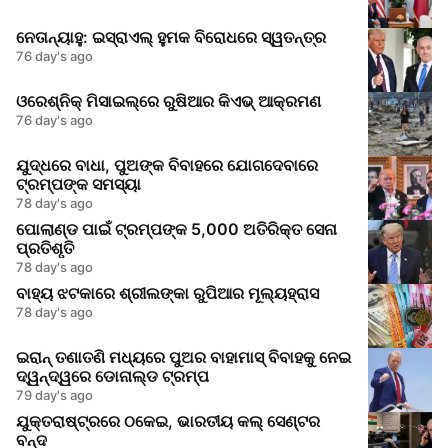
ନେତାନ୍ୟାହୁ: ଇସ୍ରାଏଲ୍‌ ହୁମକ ବିରୋଧରେ ସ୍ୱତନ୍ତ୍ର
76 day's ago
ଓରେଶ୍ନିକ୍‌ ମିସାଇଲ୍‌ରେ ରୁଷିଆର କିଏଭ୍‌ ଆକ୍ରମଣ
76 day's ago
ଯୁଦ୍ଧରେ ବାଧା, ପୁଅଙ୍କ ବିବାହରେ ଯୋଗଦେବାରେ
ଟ୍ରମ୍ପଙ୍କ ସମସ୍ୟା
78 day's ago
ପୋଲାଣ୍ଡ ପାଇଁ ଟ୍ରମ୍ପଙ୍କ 5,000 ଅତିରିକ୍ତ ସେନା
ପ୍ରତିଶୃତି
78 day's ago
ବାହ୍ୟ ଝଟକାରେ ଶ୍ରୀଲଙ୍କା ରୁପିଆର ମୂଲ୍ୟହ୍ରାସ
78 day's ago
ଇରାନ୍ ତଣାତଣି ମଧ୍ୟରେ ପୁଅର ବାହାମାସ୍ ବିବାହକୁ ନେଇ
ଦ୍ୱନ୍ଦ୍ୱରେ ଡୋନାଲ୍ଡ ଟ୍ରମ୍ପ
79 day's ago
ଯୁକ୍ତରାଷ୍ଟ୍ରରେ ଠକେଇ, ଭାରତୀୟ କଲ୍‌ ସେଣ୍ଟର
ବନ୍ଦ