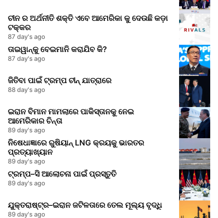
ଚୀନ ର ଅର୍ଥନୀତି ଶକ୍ତି ଏବେ ଆମେରିକା କୁ ଦେଉଛି କଡ଼ା
ଟକ୍କର
87 day's ago
ତାଇୱାନ୍‌କୁ ବେଇମାନି କରାଯିବ କି?
87 day's ago
ଜିତିବା ପାଇଁ ଟ୍ରମ୍ପ ଚୀନ୍‌ ଯାତ୍ରାରେ
88 day's ago
ଇରାନ ବିମାନ ମାମଲାରେ ପାକିସ୍ତାନକୁ ନେଇ
ଆମେରିକାର ଚିନ୍ତା
89 day's ago
ନିଷେଧାଜ୍ଞାରେ ରୁଷିୟାନ୍‌ LNG କ୍ରୟକୁ ଭାରତର
ପ୍ରତ୍ୟାଖ୍ୟାନ
89 day's ago
ଟ୍ରମ୍ପ–ସି ଆଲୋଚନା ପାଇଁ ପ୍ରସ୍ତୁତି
89 day's ago
ଯୁକ୍ତରାଷ୍ଟ୍ର–ଇରାନ ଜଟିଳତାରେ ତେଲ ମୂଲ୍ୟ ବୃଦ୍ଧି
89 day's ago