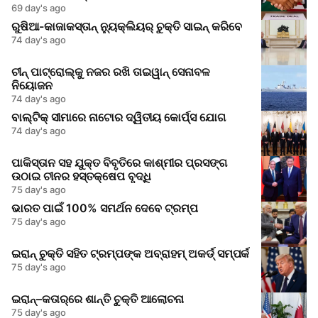
69 day's ago
ରୁଷିଆ-କାଜାକସ୍ତାନ୍ ନ୍ୟୁକ୍ଲିୟର୍ ଚୁକ୍ତି ସାଇନ୍ କରିବେ
74 day's ago
ଚୀନ୍ ପାଟ୍ରୋଲ୍‌କୁ ନଜର ରଖି ତାଇୱାନ୍ ସେନାବଳ
ନିୟୋଜନ
74 day's ago
ବାଲ୍ଟିକ୍ ସୀମାରେ ନାଟୋର ଦ୍ୱିତୀୟ କୋର୍ପ୍ସ ଯୋଗ
74 day's ago
ପାକିସ୍ତାନ ସହ ଯୁକ୍ତ ବିବୃତିରେ କାଶ୍ମୀର ପ୍ରସଙ୍ଗ
ଉଠାଇ ଚୀନର ହସ୍ତକ୍ଷେପ ବୃଦ୍ଧି
75 day's ago
ଭାରତ ପାଇଁ 100% ସମର୍ଥନ ଦେବେ ଟ୍ରମ୍ପ
75 day's ago
ଇରାନ୍‌ ଚୁକ୍ତି ସହିତ ଟ୍ରମ୍ପଙ୍କ ଅବ୍ରାହମ୍‌ ଅକର୍ଡ୍‌ ସମ୍ପର୍କ
75 day's ago
ଇରାନ୍‌–କତାର୍‌ରେ ଶାନ୍ତି ଚୁକ୍ତି ଆଲୋଚନା
75 day's ago