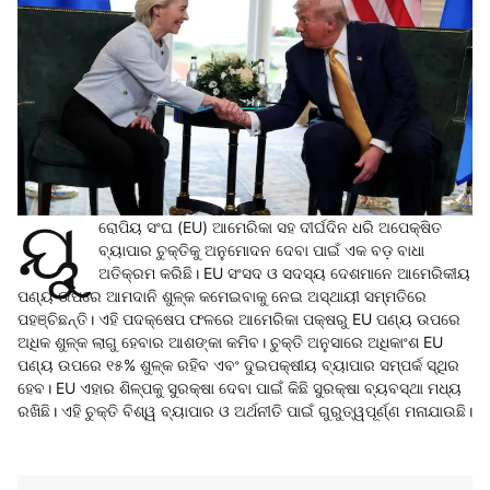
ୟୁ
ରୋପିୟ ସଂଘ (EU) ଆମେରିକା ସହ ଦୀର୍ଘଦିନ ଧରି ଅପେକ୍ଷିତ
ବ୍ୟାପାର ଚୁକ୍ତିକୁ ଅନୁମୋଦନ ଦେବା ପାଇଁ ଏକ ବଡ଼ ବାଧା
ଅତିକ୍ରମ କରିଛି। EU ସଂସଦ ଓ ସଦସ୍ୟ ଦେଶମାନେ ଆମେରିକୀୟ
ପଣ୍ୟ ଉପରେ ଆମଦାନି ଶୁଳ୍କ କମେଇବାକୁ ନେଇ ଅସ୍ଥାୟୀ ସମ୍ମତିରେ
ପହଞ୍ଚିଛନ୍ତି। ଏହି ପଦକ୍ଷେପ ଫଳରେ ଆମେରିକା ପକ୍ଷରୁ EU ପଣ୍ୟ ଉପରେ
ଅଧିକ ଶୁଳ୍କ ଲାଗୁ ହେବାର ଆଶଙ୍କା କମିବ। ଚୁକ୍ତି ଅନୁସାରେ ଅଧିକାଂଶ EU
ପଣ୍ୟ ଉପରେ ୧୫% ଶୁଳ୍କ ରହିବ ଏବଂ ଦୁଇପକ୍ଷୀୟ ବ୍ୟାପାର ସମ୍ପର୍କ ସ୍ଥିର
ହେବ। EU ଏହାର ଶିଳ୍ପକୁ ସୁରକ୍ଷା ଦେବା ପାଇଁ କିଛି ସୁରକ୍ଷା ବ୍ୟବସ୍ଥା ମଧ୍ୟ
ରଖିଛି। ଏହି ଚୁକ୍ତି ବିଶ୍ୱ ବ୍ୟାପାର ଓ ଅର୍ଥନୀତି ପାଇଁ ଗୁରୁତ୍ୱପୂର୍ଣ୍ଣ ମନାଯାଉଛି।