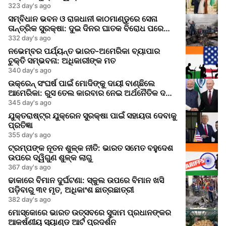
323 day's ago
ସମ୍ବିଧାନ ଭବନ ଓ ରାଜଧାନୀ କାଠମାଣ୍ଡୁରେ ସେନା
ତାନ୍ତ୍ରିକ ସୁରକ୍ଷା: ଦୁଇ ଦିନର ଘାତକ ବିରୋଧ ପରେ
ଆତଙ୍କ ଓ ତନାବ
332 day's ago
ନଭେମ୍ବର ପର୍ଯ୍ୟନ୍ତ ଭାରତ-ଅମେରିକା ବ୍ୟାପାର
ଚୁକ୍ତି ସମ୍ଭବନା: ଅଧିକାରୀଙ୍କ ମତ
340 day's ago
ଉକ୍ରେନ୍ ସଂଘର୍ଷ ପାଇଁ ମୋଦିଙ୍କୁ ଦାୟୀ ବାଣ୍ଛିଲେ
ଆମେରିକା: ରୁସ ତେଲ କାରବାର ନେଇ ଅର୍ଥନୈତିକ ଦଣ୍ଡ
ବଢ଼ିଲା
345 day's ago
ଯୁକ୍ତରାଷ୍ଟ୍ର ଯୁକ୍ରେନ ସୁରକ୍ଷା ପାଇଁ ସହାୟତା ଦେବାକୁ
ପ୍ରତିଜ୍ଞା
355 day's ago
ଟ୍ରମ୍ପଙ୍କ ନୂତନ ଶୁଳ୍କ ନୀତି: ଭାରତ ସମେତ ବହୁଦେଶ
ଉପରେ ଦ୍ୱିଗୁଣ ଶୁଳ୍କ ଲାଗୁ
367 day's ago
ଢାକାରେ ବିମାନ ଦୁର୍ଘଟଣା: ସ୍କୁଲ ଉପରେ ବିମାନ ଖସି
ପଡ଼ିବାରୁ ୩୧ ମୃତ, ଅଧିକାଂଶ ଛାତ୍ରଛାତ୍ରୀ
382 day's ago
ମୋସ୍କୋରେ ଭାରତ ଉତ୍ସବରେ ସୁଦାମ ପ୍ରଧାନଙ୍କର
ଆକର୍ଷଣୀୟ ସ୍ୟାଣ୍ଡ ଆର୍ଟ ପ୍ରଦର୍ଶନ