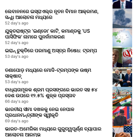
ଲେବାନନରେ ଇସ୍ରାଏଲ୍‌ର ନୂତନ ବିମାନ ଆକ୍ରମଣ,
ସନ୍ଧି ଆଲୋଚନା ମଧ୍ୟରେ
52 day's ago
ଯୁକ୍ତରାଷ୍ଟ୍ର ‘ଇଣ୍ଡୋ’ କାଟି, କମାଣ୍ଡକୁ ‘US
ପାସିଫିକ’ ନାମରେ ପୁନର୍ନାମକରଣ
52 day's ago
ଇରାନ୍ ଚୁକ୍ତିରେ ପରମାଣୁ ଅସ୍ତ୍ର ନିଷେଧ: ଟ୍ରମ୍ପ
53 day's ago
ତଣାପୋଡ଼ ମଧ୍ୟରେ ମୋଦି-ଟ୍ରମ୍ପଙ୍କ ଉଷ୍ମ
ସାକ୍ଷାତ୍
53 day's ago
ବାଧ୍ୟତାମୂଳକ ଶ୍ରମ ପ୍ରସଙ୍ଗରେ ଭାରତ ସହ ୫୪
ଦେଶ ଉପରେ ୧୨.୫% ଶୁଳ୍କ ପ୍ରସ୍ତାବ
66 day's ago
ଭାରତୀୟ ସୀମା ଦଖଳକୁ ନେଇ ନେପାଳ
ପ୍ରଧାନମନ୍ତ୍ରୀଙ୍କ ସ୍ୱୀକୃତି
69 day's ago
ଭାରତ-ଅମେରିକା ମଧ୍ୟରେ ଗୁରୁତ୍ୱପୂର୍ଣ୍ଣ ବ୍ୟାପାର
ଆଲୋଚନା ଆରମ୍ଭ