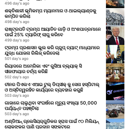
496 day's ago
ଶକ୍ତିଶାଳୀ ଭୂମିକମ୍ପ ମ୍ୟାନମାର ଓ ଥାଇଲ୍ୟାଣ୍ଡକୁ
କମ୍ପିତ କରିଲା
498 day's ago
ରାଷ୍ଟ୍ରପତି ଟ୍ରମ୍ପ ଆୟାତିତ ଗାଡ଼ି ଓ ଅଂଶପାତ୍ରମାନେ
ପାଇଁ 25% ଟ୍ୟାରିଫ୍ ଲାଗୁ କରିବେ
499 day's ago
ଟ୍ରମ୍ପ ପ୍ରଶାସନ ଭୁଲ କରି ଗ୍ରୁପ୍ ଚ୍ୟାଟ୍ ମାଧ୍ୟମରେ
ଯୁଦ୍ଧ ଯୋଜନା ରିଲିଜ୍ କରିଦେଲା
501 day's ago
ରିୟାଦରେ ଅମେରିକା ଏବଂ ରୁସିଆ ବ୍ଲ୍ୟାକ୍ ସି
ସୀଜଫାୟାର ଚର୍ଚ୍ଚା କରିଛି
502 day's ago
ଚୀନର ପିଏଲଏ ଏଆଇ ଟୁଲ୍ ଡିପ୍ସୀକ୍ କୁ ସେନା ହସ୍ପିଟାଲ୍
ଓ ଅସ୍ତିତ୍ୱରହିତ କାର୍ଯ୍ୟରେ ବ୍ୟବହାର କରୁଛି
503 day's ago
ଗାଜାରେ ଚାଲୁଥିବା ସଂଘର୍ଷରେ ମୃତ୍ୟୁ ସଂଖ୍ୟା 50,000
ପର୍ଯ୍ୟନ୍ତ ପହଞ୍ଚିଲା
503 day's ago
ଅଣ୍ଡିଆନ୍ ଗ୍ଲେସିୟର୍‌ଗୁଡିକର ହ୍ରାସ ପାଇଁ ୯୦ ମିଲିୟନ୍
ଲୋକଙ୍କର ପାଣି ପ୍ରଦାନ ସଙ୍କଟରେ