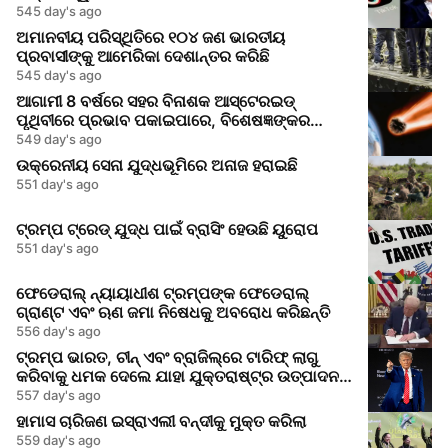
545 day's ago
ଅମାନବୀୟ ପରିସ୍ଥିତିରେ ୧୦୪ ଜଣ ଭାରତୀୟ
ପ୍ରବାସୀଙ୍କୁ ଆମେରିକା ଦେଶାନ୍ତର କରିଛି
545 day's ago
ଆଗାମୀ 8 ବର୍ଷରେ ସହର ବିନାଶକ ଆସ୍ଟେରଇଡ୍
ପୃଥିବୀରେ ପ୍ରଭାବ ପକାଇପାରେ, ବିଶେଷଜ୍ଞଙ୍କର
ସତର୍କତା
549 day's ago
ଉକ୍ରେନୀୟ ସେନା ଯୁଦ୍ଧଭୂମିରେ ଅନାଜ ହରାଇଛି
551 day's ago
ଟ୍ରମ୍ପ ଟ୍ରେଡ୍ ଯୁଦ୍ଧ ପାଇଁ ବ୍ରାସିଂ ହେଉଛି ୟୁରୋପ
551 day's ago
ଫେଡେରାଲ୍ ନ୍ୟାୟାଧୀଶ ଟ୍ରମ୍ପଙ୍କ ଫେଡେରାଲ୍
ଗ୍ରାଣ୍ଟ ଏବଂ ଋଣ ଜମା ନିଷେଧକୁ ଅବରୋଧ କରିଛନ୍ତି
556 day's ago
ଟ୍ରମ୍ପ ଭାରତ, ଚୀନ୍ ଏବଂ ବ୍ରାଜିଲ୍‌ରେ ଟାରିଫ୍ ଲାଗୁ
କରିବାକୁ ଧମକ ଦେଲେ ଯାହା ଯୁକ୍ତରାଷ୍ଟ୍ର ଉତ୍ପାଦନକୁ
ବୃଦ୍ଧି କରିବ
557 day's ago
ହାମାସ ଚାରିଜଣ ଇସ୍ରାଏଲୀ ବନ୍ଦୀକୁ ମୁକ୍ତ କରିଲା
559 day's ago