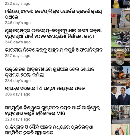
222 day's ago
ହଲିଉଡ୍ ଝଟକା: ନେଟଫ୍ଲିକ୍ସ ଓଆର୍ନର ବ୍ରଦର୍ସ କ୍ରୟ
ପଥରେ
246 day's ago
ଯୁକ୍ତରାଷ୍ଟ୍ର ଇଉରୋପ୍–ନେତୃତ୍ୱାଧୀନ ନାଟୋ ରକ୍ଷା
ବ୍ୟବସ୍ଥା ପାଇଁ ୨୦୨୭ ସମୟସୀମା ନିର୍ଧାରଣ କଲା।
246 day's ago
ଭାରତୀୟ ନିବେଶକଙ୍କୁ ଆହ୍ବାନ କରୁଛି ଅଫଗାନିସ୍ତାନ
257 day's ago
ଉକ୍ରେନର ଆକ୍ରମଣରେ ରୁଷିଆର ତେଲ ଶୋଧନ
କ୍ଷମତା ୨୦% କମିଲା
284 day's ago
ଫ୍ରାନ୍ସ ସରକାର 14 ଘଣ୍ଟା ମଧ୍ୟରେ ପତନ
306 day's ago
ସମ୍ପୂର୍ଣ୍ଣ ବିଶ୍ୱରେ ଗୁପ୍ତଚର ଚୟନ ପାଇଁ ଡାର୍କ୍‌ୱେବ୍
ବ୍ୟବହାର କରୁଛି ବ୍ରିଟେନର MI6
323 day's ago
ପାକିସ୍ତାନ ଓ ସୌଦି ଆରବ ମଧ୍ୟରେ ପ୍ରତିରକ୍ଷା
ସମ୍ମିଳିତ ଚୁକ୍ତି ସ୍ୱାକ୍ଷର