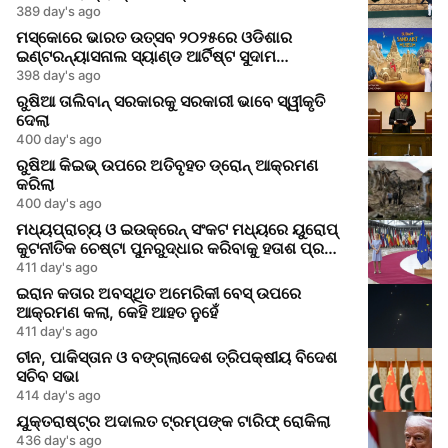
389 day's ago
ମସ୍କୋରେ ଭାରତ ଉତ୍ସବ ୨୦୨୫ରେ ଓଡିଶାର
ଇଣ୍ଟରନ୍ୟାସନାଲ ସ୍ୟାଣ୍ଡ ଆର୍ଟିଷ୍ଟ ସୁଦାମ
ପ୍ରଧାନଙ୍କ ଦ୍ୱାରା ରେତିଶିଳ୍ପ ପ୍ରଦର୍ଶନ
398 day's ago
ରୁଷିଆ ତାଲିବାନ୍ ସରକାରକୁ ସରକାରୀ ଭାବେ ସ୍ୱୀକୃତି
ଦେଲା
400 day's ago
ରୁଷିଆ କିଇଭ୍‌ ଉପରେ ଅତିବୃହତ ଡ୍ରୋନ୍ ଆକ୍ରମଣ
କରିଲା
400 day's ago
ମଧ୍ୟପ୍ରାଚ୍ୟ ଓ ଇଉକ୍ରେନ୍ ସଂକଟ ମଧ୍ୟରେ ୟୁରୋପ୍
କୁଟନୀତିକ ଚେଷ୍ଟା ପୁନରୁଦ୍ଧାର କରିବାକୁ ହତାଶ ପ୍ରୟାସ
କରୁଛି
411 day's ago
ଇରାନ କତାର ଅବସ୍ଥିତ ଅମେରିକୀ ବେସ୍‌ ଉପରେ
ଆକ୍ରମଣ କଲା, କେହି ଆହତ ନୁହେଁ
411 day's ago
ଚୀନ, ପାକିସ୍ତାନ ଓ ବଙ୍ଗ୍ଲାଦେଶ ତ୍ରିପକ୍ଷୀୟ ବିଦେଶ
ସଚିବ ସଭା
414 day's ago
ଯୁକ୍ତରାଷ୍ଟ୍ର ଅଦାଲତ ଟ୍ରମ୍ପଙ୍କ ଟାରିଫ୍ ରୋକିଲା
436 day's ago