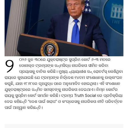
୨
୦୨୬ ଜୁନ ୩୦ରେ ଯୁକ୍ତରାଷ୍ଟ୍ର ସୁପ୍ରିମ କୋର୍ଟ ୬-୩ ମତରେ
ଡୋନାଲ୍ଡ ଟ୍ରମ୍ପଙ୍କ ଜନ୍ମସିଦ୍ଧ ନାଗରିକତା ସୀମିତ କରିବା
ପ୍ରୟାସକୁ ବାତିଲ କରିଛି। ମୁଖ୍ୟ ନ୍ୟାୟାଧୀଶ ଜନ୍ ରୋବର୍ଟସ୍ ଲେଖିଥିବା
ରାୟରେ କୁହାଯାଇଛି ଯେ ଟ୍ରମ୍ପଙ୍କ ନିର୍ଦ୍ଦେଶ ୧୪ତମ ସଂଶୋଧନକୁ ଉଲ୍ଲଂଘନ
କରୁଛି, ଯାହା ୧୮୬୮ରେ ଗୃହଯୁଦ୍ଧ ପରେ ଅନୁମୋଦିତ ହୋଇଥିଲା। ଏହି ସଂଶୋଧନ
ଯୁକ୍ତରାଷ୍ଟ୍ରରେ ଜନ୍ମିତ ସମସ୍ତଙ୍କୁ ନାଗରିକତା ଦେଇଥାଏ। ନିମ୍ନ କୋର୍ଟର
ରାୟକୁ ସୁପ୍ରିମ କୋର୍ଟ ସମର୍ଥନ କରିଛି। ଟ୍ରମ୍ପ Truth Social ରେ ପ୍ରତିକ୍ରିୟା
ଦେଇ କହିଛନ୍ତି “ଦେଶ ପାଇଁ ଖରାପ” ଓ କଂଗ୍ରେସକୁ ନାଗରିକତା ନୀତି ପରିବର୍ତ୍ତନ
ପାଇଁ ଆହ୍ୱାନ କରିଛନ୍ତି।