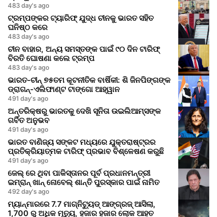
483 day's ago
ଟ୍ରମ୍ପଙ୍କର ଟ୍ୟାରିଫ୍‍ ଯୁଦ୍ଧ ଚୀନକୁ ଭାରତ ସହିତ
ଘନିଷ୍ଠ କରେ
483 day's ago
ଚୀନ ବାହାର, ଅନ୍ୟ ସମସ୍ତଙ୍କ ପାଇଁ ୯୦ ଦିନ ଟାରିଫ୍
ବିରତି ଘୋଷଣା କଲେ ଟ୍ରମ୍ପ
483 day's ago
ଭାରତ-ଚୀନ୍ ୭୫ତମ କୂଟନୀତିକ ବାର୍ଷିକୀ: ଶି ଜିନପିଙ୍ଗଙ୍କ
ଡ୍ରାଗନ୍-ଏଲିଫାଣ୍ଟ ଟାଙ୍ଗୋ ଆହ୍ୱାନ
491 day's ago
ଅନ୍ତରିକ୍ଷରୁ ଭାରତକୁ ଦେଖି ସୂନିତା ଉଇଲିଆମ୍ସଙ୍କ
ଗର୍ବିତ ଅନୁଭବ
491 day's ago
ଭାରତ ବାଣିଜ୍ୟ ସଙ୍କଟ ମଧ୍ୟରେ ଯୁକ୍ତରାଷ୍ଟ୍ରର
ପ୍ରତିକ୍ରିୟାତ୍ମକ ଟାରିଫ୍ ପ୍ରଭାବ ବିଶ୍ଳେଷଣ କରୁଛି
491 day's ago
ଜେଲ୍ ରେ ଥିବା ପାକିସ୍ତାନର ପୂର୍ବ ପ୍ରଧାନମନ୍ତ୍ରୀ
ଇମ୍ରାନ୍ ଖାନ୍ ନୋବେଲ୍ ଶାନ୍ତି ପୁରସ୍କାର ପାଇଁ ନାମିତ
492 day's ago
ମ୍ୟାନ୍ମାରରେ 7.7 ମାଗ୍ନିଟ୍ୟୁଡ୍ ଆଙ୍ଗ୍ରଜ୍ ଆସିଲା,
1,700 ରୁ ଅଧିକ ମୃତ୍ୟୁ, ହଜାର ହଜାର ଲୋକ ଆହତ