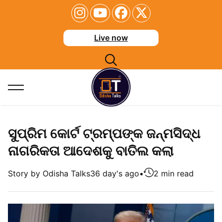
Live now
ସୁପ୍ରିମ କୋର୍ଟ ଟ୍ରମ୍ପଙ୍କ ଜନ୍ମସିଦ୍ଧ
ନାଗରିକତା ଆଦେଶକୁ ବାତିଲ କଲା
Story by Odisha Talks
36 day's ago
•
2 min read