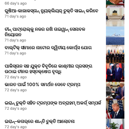
66 day's ago
ରୁଷିଆ-କାଜାକସ୍ତାନ୍ ନ୍ୟୁକ୍ଲିୟର୍ ଚୁକ୍ତି ସାଇନ୍ କରିବେ
71 day's ago
ଚୀନ୍ ପାଟ୍ରୋଲ୍‌କୁ ନଜର ରଖି ତାଇୱାନ୍ ସେନାବଳ
ନିୟୋଜନ
71 day's ago
ବାଲ୍ଟିକ୍ ସୀମାରେ ନାଟୋର ଦ୍ୱିତୀୟ କୋର୍ପ୍ସ ଯୋଗ
71 day's ago
ପାକିସ୍ତାନ ସହ ଯୁକ୍ତ ବିବୃତିରେ କାଶ୍ମୀର ପ୍ରସଙ୍ଗ
ଉଠାଇ ଚୀନର ହସ୍ତକ୍ଷେପ ବୃଦ୍ଧି
72 day's ago
ଭାରତ ପାଇଁ 100% ସମର୍ଥନ ଦେବେ ଟ୍ରମ୍ପ
72 day's ago
ଇରାନ୍‌ ଚୁକ୍ତି ସହିତ ଟ୍ରମ୍ପଙ୍କ ଅବ୍ରାହମ୍‌ ଅକର୍ଡ୍‌ ସମ୍ପର୍କ
72 day's ago
ଇରାନ୍‌–କତାର୍‌ରେ ଶାନ୍ତି ଚୁକ୍ତି ଆଲୋଚନା
72 day's ago