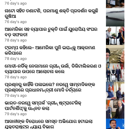
76 day's ago
ନାଟୋ ସହିତ ତଣାଟଣି, ପରମାଣୁ ଶକ୍ତି ପ୍ରଦର୍ଶନ କରୁଛି
ରୁଷିଆ
76 day's ago
ଆମେରିକା ସହ ବ୍ୟାପାର ଚୁକ୍ତି ପାଇଁ ୟୁରୋପିୟ ସଂଘର
ବଡ଼ ସଫଳତl
78 day's ago
ଟ୍ରମ୍ପ କହିଲେ– ଆମେରିକା ପୁନି ଇରାନ୍‌କୁ ଆକ୍ରମଣ
କରିପାରେ
78 day's ago
ମୋଦୀ-ନର୍ଡିକ୍ ନେତାମାନେ ଗ୍ରୀନ୍ ଉର୍ଜା, ଡିଜିଟାଲିକରଣ ଓ
ବ୍ୟାପାର ଉପରେ ଆଲୋଚନା କଲେ
78 day's ago
ପ୍ରଶ୍ନରୁ କାହିଁକି ପଳାଇଲେ? ନରୱେ ସାମ୍ବାଦିକଙ୍କ
ପ୍ରଶ୍ନରେ ପ୍ରଧାନମନ୍ତ୍ରୀ ମୋଦି ଚର୍ଚ୍ଚାରେ
79 day's ago
ଭାରତ-ନରୱେ ସମ୍ପର୍କ ‘ଗ୍ରୀନ୍ ଷ୍ଟ୍ରାଟେଜିକ୍
ପାର୍ଟନର୍ଶିପ୍’କୁ ଉନ୍ନତ କଲା
79 day's ago
ଆଦାନୀଙ୍କ ବିରୋଧରେ ସମସ୍ତ ଅଭିଯୋଗ ହଟାଇଲା
ଯୁକ୍ତରାଷ୍ଟ୍ର ନ୍ୟାୟ ବିଭାଗ