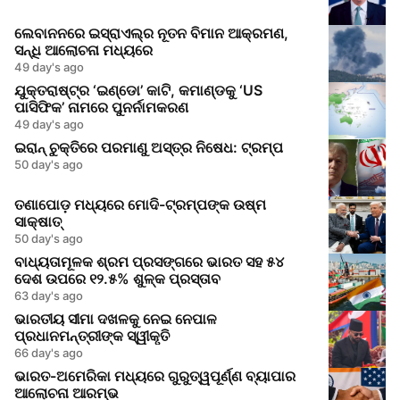
ଲେବାନନରେ ଇସ୍ରାଏଲ୍‌ର ନୂତନ ବିମାନ ଆକ୍ରମଣ,
ସନ୍ଧି ଆଲୋଚନା ମଧ୍ୟରେ
49 day's ago
ଯୁକ୍ତରାଷ୍ଟ୍ର ‘ଇଣ୍ଡୋ’ କାଟି, କମାଣ୍ଡକୁ ‘US
ପାସିଫିକ’ ନାମରେ ପୁନର୍ନାମକରଣ
49 day's ago
ଇରାନ୍ ଚୁକ୍ତିରେ ପରମାଣୁ ଅସ୍ତ୍ର ନିଷେଧ: ଟ୍ରମ୍ପ
50 day's ago
ତଣାପୋଡ଼ ମଧ୍ୟରେ ମୋଦି-ଟ୍ରମ୍ପଙ୍କ ଉଷ୍ମ
ସାକ୍ଷାତ୍
50 day's ago
ବାଧ୍ୟତାମୂଳକ ଶ୍ରମ ପ୍ରସଙ୍ଗରେ ଭାରତ ସହ ୫୪
ଦେଶ ଉପରେ ୧୨.୫% ଶୁଳ୍କ ପ୍ରସ୍ତାବ
63 day's ago
ଭାରତୀୟ ସୀମା ଦଖଳକୁ ନେଇ ନେପାଳ
ପ୍ରଧାନମନ୍ତ୍ରୀଙ୍କ ସ୍ୱୀକୃତି
66 day's ago
ଭାରତ-ଅମେରିକା ମଧ୍ୟରେ ଗୁରୁତ୍ୱପୂର୍ଣ୍ଣ ବ୍ୟାପାର
ଆଲୋଚନା ଆରମ୍ଭ