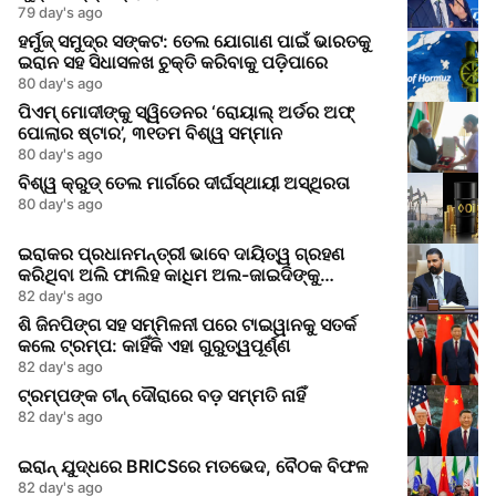
79 day's ago
ହର୍ମୁଜ୍ ସମୁଦ୍ର ସଙ୍କଟ: ତେଲ ଯୋଗାଣ ପାଇଁ ଭାରତକୁ
ଇରାନ ସହ ସିଧାସଳଖ ଚୁକ୍ତି କରିବାକୁ ପଡ଼ିପାରେ
80 day's ago
ପିଏମ୍ ମୋଦୀଙ୍କୁ ସ୍ୱିଡେନର ‘ରୋୟାଲ୍ ଅର୍ଡର ଅଫ୍
ପୋଲାର ଷ୍ଟାର’, ୩୧ତମ ବିଶ୍ୱ ସମ୍ମାନ
80 day's ago
ବିଶ୍ୱ କ୍ରୁଡ୍ ତେଲ ମାର୍ଗରେ ଦୀର୍ଘସ୍ଥାୟୀ ଅସ୍ଥିରତା
80 day's ago
ଇରାକର ପ୍ରଧାନମନ୍ତ୍ରୀ ଭାବେ ଦାୟିତ୍ୱ ଗ୍ରହଣ
କରିଥିବା ଅଲି ଫାଲିହ କାଧିମ ଅଲ-ଜାଇଦିଙ୍କୁ
ପ୍ରଧାନମନ୍ତ୍ରୀ ମୋଦୀଙ୍କ ଅଭିନନ୍ଦନ
82 day's ago
ଶି ଜିନପିଙ୍ଗ ସହ ସମ୍ମିଳନୀ ପରେ ଟାଇୱାନକୁ ସତର୍କ
କଲେ ଟ୍ରମ୍ପ: କାହିଁକି ଏହା ଗୁରୁତ୍ୱପୂର୍ଣ୍ଣ
82 day's ago
ଟ୍ରମ୍ପଙ୍କ ଚୀନ୍‌ ଦୌରାରେ ବଡ଼ ସମ୍ମତି ନାହିଁ
82 day's ago
ଇରାନ୍‌ ଯୁଦ୍ଧରେ BRICSରେ ମତଭେଦ, ବୈଠକ ବିଫଳ
82 day's ago