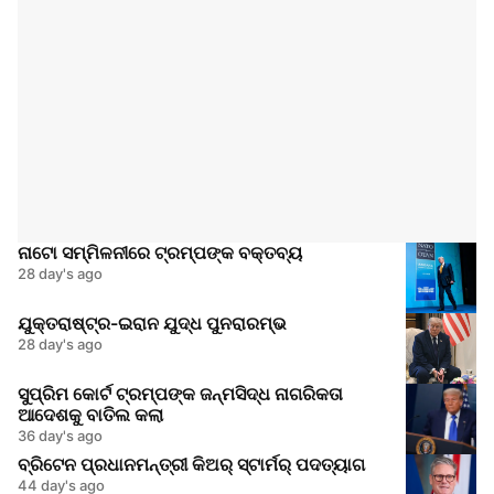
ନାଟୋ ସମ୍ମିଳନୀରେ ଟ୍ରମ୍ପଙ୍କ ବକ୍ତବ୍ୟ
28 day's ago
ଯୁକ୍ତରାଷ୍ଟ୍ର-ଇରାନ ଯୁଦ୍ଧ ପୁନରାରମ୍ଭ
28 day's ago
ସୁପ୍ରିମ କୋର୍ଟ ଟ୍ରମ୍ପଙ୍କ ଜନ୍ମସିଦ୍ଧ ନାଗରିକତା
ଆଦେଶକୁ ବାତିଲ କଲା
36 day's ago
ବ୍ରିଟେନ ପ୍ରଧାନମନ୍ତ୍ରୀ କିଅର୍ ସ୍ଟାର୍ମର୍ ପଦତ୍ୟାଗ
44 day's ago