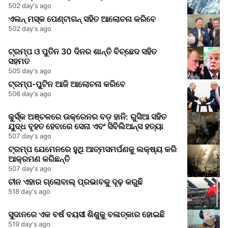
502 day's ago
ଏଲନ୍ ମସ୍କ ପେଣ୍ଟାଗନ୍ ସହିତ ଆଲୋଚନା କରିବେ
502 day's ago
ଟ୍ରମ୍ପ ଓ ପୁତିନ 30 ଦିନର ଶାନ୍ତି ବିଚ୍ଛେଦ ସହିତ
ସହମତ
505 day's ago
ଟ୍ରମ୍ପ-ପୁଟିନ ଆଜି ଆଲୋଚନା କରିବେ
506 day's ago
କୁର୍ସ୍କ ଅଞ୍ଚଳରେ ଉକ୍ରେନର ବଡ଼ ହାନି: ରୁସିଆ ସହିତ
ଯୁଦ୍ଧ ବୃହତ ହେବାରେ ସେନା ଏବଂ ସିବିଲିଆନ୍ସ ହତ୍ୟା
507 day's ago
ଟ୍ରମ୍ପ ଯେମେନରେ ହୁଥି ଆତ୍ମସମର୍ପଣକୁ ଲକ୍ଷ୍ୟ କରି
ଆକ୍ରମଣ କରିଛନ୍ତି
507 day's ago
ଚୀନ ଏହାର ଗ୍ଲୋବାଲ୍ ପ୍ରଭାବକୁ ଦୃଢ଼ କରୁଛି
518 day's ago
ସୁଦାନରେ ଏକ ବର୍ଷ ବୟସୀ ଶିଶୁକୁ ବଳାତ୍କାର ହୋଇଛି
519 day's ago