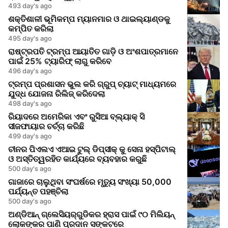
493 day's ago
ଶକ୍ତିଶାଳୀ ଭୂମିକମ୍ପ ମ୍ୟାନମାର ଓ ଥାଇଲ୍ୟାଣ୍ଡକୁ
କମ୍ପିତ କରିଲା
495 day's ago
ରାଷ୍ଟ୍ରପତି ଟ୍ରମ୍ପ ଆୟାତିତ ଗାଡ଼ି ଓ ଅଂଶପାତ୍ରମାନେ
ପାଇଁ 25% ଟ୍ୟାରିଫ୍ ଲାଗୁ କରିବେ
496 day's ago
ଟ୍ରମ୍ପ ପ୍ରଶାସନ ଭୁଲ କରି ଗ୍ରୁପ୍ ଚ୍ୟାଟ୍ ମାଧ୍ୟମରେ
ଯୁଦ୍ଧ ଯୋଜନା ରିଲିଜ୍ କରିଦେଲା
498 day's ago
ରିୟାଦରେ ଅମେରିକା ଏବଂ ରୁସିଆ ବ୍ଲ୍ୟାକ୍ ସି
ସୀଜଫାୟାର ଚର୍ଚ୍ଚା କରିଛି
499 day's ago
ଚୀନର ପିଏଲଏ ଏଆଇ ଟୁଲ୍ ଡିପ୍ସୀକ୍ କୁ ସେନା ହସ୍ପିଟାଲ୍
ଓ ଅସ୍ତିତ୍ୱରହିତ କାର୍ଯ୍ୟରେ ବ୍ୟବହାର କରୁଛି
500 day's ago
ଗାଜାରେ ଚାଲୁଥିବା ସଂଘର୍ଷରେ ମୃତ୍ୟୁ ସଂଖ୍ୟା 50,000
ପର୍ଯ୍ୟନ୍ତ ପହଞ୍ଚିଲା
500 day's ago
ଅଣ୍ଡିଆନ୍ ଗ୍ଲେସିୟର୍‌ଗୁଡିକର ହ୍ରାସ ପାଇଁ ୯୦ ମିଲିୟନ୍
ଲୋକଙ୍କର ପାଣି ପ୍ରଦାନ ସଙ୍କଟରେ