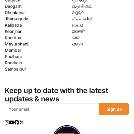
Deogarh
ଅନ୍ତର୍ଜାତୀୟ
Dhenkanal
ନିଯୁକ୍ତି
Jharsuguda
ଜୀବନ ଶୈଳୀ
Kalipada
ଜାତୀୟ
Keonjhar
ରାଜନୀତି
Khordha
ଖେଳ
Mayurbhanj
ଭ୍ରମଣ
Mumbai
Phulbani
Rourkela
Sambalpur
Keep up to date with the latest
updates & news
Sign up