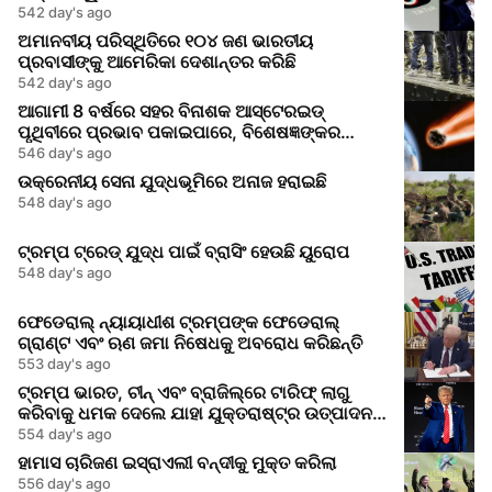
542 day's ago
ଅମାନବୀୟ ପରିସ୍ଥିତିରେ ୧୦୪ ଜଣ ଭାରତୀୟ
ପ୍ରବାସୀଙ୍କୁ ଆମେରିକା ଦେଶାନ୍ତର କରିଛି
542 day's ago
ଆଗାମୀ 8 ବର୍ଷରେ ସହର ବିନାଶକ ଆସ୍ଟେରଇଡ୍
ପୃଥିବୀରେ ପ୍ରଭାବ ପକାଇପାରେ, ବିଶେଷଜ୍ଞଙ୍କର
ସତର୍କତା
546 day's ago
ଉକ୍ରେନୀୟ ସେନା ଯୁଦ୍ଧଭୂମିରେ ଅନାଜ ହରାଇଛି
548 day's ago
ଟ୍ରମ୍ପ ଟ୍ରେଡ୍ ଯୁଦ୍ଧ ପାଇଁ ବ୍ରାସିଂ ହେଉଛି ୟୁରୋପ
548 day's ago
ଫେଡେରାଲ୍ ନ୍ୟାୟାଧୀଶ ଟ୍ରମ୍ପଙ୍କ ଫେଡେରାଲ୍
ଗ୍ରାଣ୍ଟ ଏବଂ ଋଣ ଜମା ନିଷେଧକୁ ଅବରୋଧ କରିଛନ୍ତି
553 day's ago
ଟ୍ରମ୍ପ ଭାରତ, ଚୀନ୍ ଏବଂ ବ୍ରାଜିଲ୍‌ରେ ଟାରିଫ୍ ଲାଗୁ
କରିବାକୁ ଧମକ ଦେଲେ ଯାହା ଯୁକ୍ତରାଷ୍ଟ୍ର ଉତ୍ପାଦନକୁ
ବୃଦ୍ଧି କରିବ
554 day's ago
ହାମାସ ଚାରିଜଣ ଇସ୍ରାଏଲୀ ବନ୍ଦୀକୁ ମୁକ୍ତ କରିଲା
556 day's ago