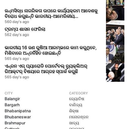
ଜନ୍ମସିଦ୍ଧ ନାଗରିକତା ଉପରେ କାର୍ଯ୍ୟକ୍ରମ ଆଦେଶକୁ
ବିରୋଧ କରୁଛନ୍ତି ଭାରତୀୟ-ଆମେରିକୀୟ
ଆଇନଜୀବୀମାନେ
560 day's ago
ଟ୍ରମ୍ପ ଶାସନ ଫେରିଲା
562 day's ago
ଭାରତୀୟ 16 ଜଣ ରୁଷିଆ ଆରମ୍ଭରେ କାମ କରୁଥିବେ,
ମିଶିବାରେ ଅନ୍ତର୍ନିହିତ ହୋଇଛନ୍ତି
565 day's ago
ଏନ୍ରନ ଏଗ୍ ପ୍ୟାରୋଡି ପୋର୍ଟେବଲ୍ ନ୍ୟୁକ୍ଲିଅର୍
ରିଆକ୍ଟର୍ ବିଷୟରେ ଆଗ୍ରହ ସ୍ପାର୍କ କରୁଛି
565 day's ago
CITY
CATEGORY
Balangir
ଜ୍ୟୋତିଷ
Bargarh
ବାଣିଜ୍ୟ
Bhabanipatna
ଶିକ୍ଷା
Bhubaneswar
ମନୋରଞ୍ଜନ
Brahmapur
ଖାଦ୍ୟ
Cuttack
ସ୍ବାସ୍ଥ୍ୟ