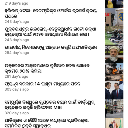
219 day's ago
ହଲିଉଡ୍ ଝଟକା: ନେଟଫ୍ଲିକ୍ସ ଓଆର୍ନର ବ୍ରଦର୍ସ କ୍ରୟ
ପଥରେ
243 day's ago
ଯୁକ୍ତରାଷ୍ଟ୍ର ଇଉରୋପ୍–ନେତୃତ୍ୱାଧୀନ ନାଟୋ ରକ୍ଷା
ବ୍ୟବସ୍ଥା ପାଇଁ ୨୦୨୭ ସମୟସୀମା ନିର୍ଧାରଣ କଲା।
243 day's ago
ଭାରତୀୟ ନିବେଶକଙ୍କୁ ଆହ୍ବାନ କରୁଛି ଅଫଗାନିସ୍ତାନ
254 day's ago
ଉକ୍ରେନର ଆକ୍ରମଣରେ ରୁଷିଆର ତେଲ ଶୋଧନ
କ୍ଷମତା ୨୦% କମିଲା
281 day's ago
ଫ୍ରାନ୍ସ ସରକାର 14 ଘଣ୍ଟା ମଧ୍ୟରେ ପତନ
303 day's ago
ସମ୍ପୂର୍ଣ୍ଣ ବିଶ୍ୱରେ ଗୁପ୍ତଚର ଚୟନ ପାଇଁ ଡାର୍କ୍‌ୱେବ୍
ବ୍ୟବହାର କରୁଛି ବ୍ରିଟେନର MI6
320 day's ago
ପାକିସ୍ତାନ ଓ ସୌଦି ଆରବ ମଧ୍ୟରେ ପ୍ରତିରକ୍ଷା
ସମ୍ମିଳିତ ଚୁକ୍ତି ସ୍ୱାକ୍ଷର