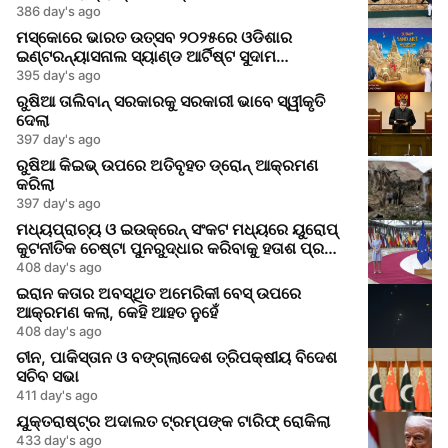
386 day's ago
ମସ୍କୋରେ ଭାରତ ଉତ୍ସବ ୨୦୨୫ରେ ଓଡିଶାର
ଇଣ୍ଟରନ୍ୟାସନାଲ ସ୍ୟାଣ୍ଡ ଆର୍ଟିଷ୍ଟ ସୁଦାମ
ପ୍ରଧାନଙ୍କ ଦ୍ୱାରା ରେତିଶିଳ୍ପ ପ୍ରଦର୍ଶନ
395 day's ago
ରୁଷିଆ ତାଲିବାନ୍ ସରକାରକୁ ସରକାରୀ ଭାବେ ସ୍ୱୀକୃତି
ଦେଲା
397 day's ago
ରୁଷିଆ କିଇଭ୍‌ ଉପରେ ଅତିବୃହତ ଡ୍ରୋନ୍ ଆକ୍ରମଣ
କରିଲା
397 day's ago
ମଧ୍ୟପ୍ରାଚ୍ୟ ଓ ଇଉକ୍ରେନ୍ ସଂକଟ ମଧ୍ୟରେ ୟୁରୋପ୍
କୁଟନୀତିକ ଚେଷ୍ଟା ପୁନରୁଦ୍ଧାର କରିବାକୁ ହତାଶ ପ୍ରୟାସ
କରୁଛି
408 day's ago
ଇରାନ କତାର ଅବସ୍ଥିତ ଅମେରିକୀ ବେସ୍‌ ଉପରେ
ଆକ୍ରମଣ କଲା, କେହି ଆହତ ନୁହେଁ
408 day's ago
ଚୀନ, ପାକିସ୍ତାନ ଓ ବଙ୍ଗ୍ଲାଦେଶ ତ୍ରିପକ୍ଷୀୟ ବିଦେଶ
ସଚିବ ସଭା
411 day's ago
ଯୁକ୍ତରାଷ୍ଟ୍ର ଅଦାଲତ ଟ୍ରମ୍ପଙ୍କ ଟାରିଫ୍ ରୋକିଲା
433 day's ago