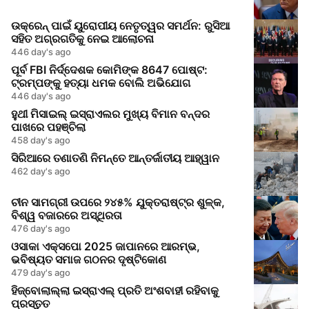
ଉକ୍ରେନ୍ ପାଇଁ ୟୁରୋପୀୟ ନେତୃତ୍ୱର ସମର୍ଥନ: ରୁସିଆ
ସହିତ ଅଗ୍ରଗତିକୁ ନେଇ ଆଲୋଚନା
446 day's ago
ପୂର୍ବ FBI ନିର୍ଦ୍ଦେଶକ କୋମିଙ୍କ 8647 ପୋଷ୍ଟ:
ଟ୍ରମ୍ପଙ୍କୁ ହତ୍ୟା ଧମକ ବୋଲି ଅଭିଯୋଗ
446 day's ago
ହୁଥୀ ମିସାଇଲ୍ ଇସ୍ରାଏଲର ମୁଖ୍ୟ ବିମାନ ବନ୍ଦର
ପାଖରେ ପହଞ୍ଚିଲା
458 day's ago
ସିରିଆରେ ତଣାତଣି ନିମନ୍ତେ ଆନ୍ତର୍ଜାତୀୟ ଆହ୍ୱାନ
462 day's ago
ଚୀନ ସାମଗ୍ରୀ ଉପରେ ୨୪୫% ଯୁକ୍ତରାଷ୍ଟ୍ର ଶୁଳ୍କ,
ବିଶ୍ୱ ବଜାରରେ ଅସ୍ଥିରତା
476 day's ago
ଓସାକା ଏକ୍ସପୋ 2025 ଜାପାନରେ ଆରମ୍ଭ,
ଭବିଷ୍ୟତ ସମାଜ ଗଠନର ଦୃଷ୍ଟିକୋଣ
479 day's ago
ହିଜ୍ବୋଲାଲ୍ଲା ଇସ୍ରାଏଲ୍ ପ୍ରତି ଅଂଶବାହୀ ରହିବାକୁ
ପ୍ରସ୍ତୁତ