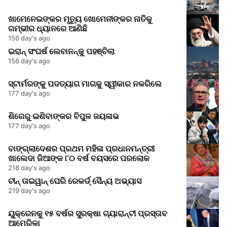
ଖାମେନେଇଙ୍କର ମୃତ୍ୟୁ ଖୋମେନୀଙ୍କର ନାତିକୁ
ଗମ୍ଭୀର ଧ୍ୟାନରେ ଆଣିଛି
156 day's ago
ଇରାନ୍ ସଂଘର୍ଷ ଲେବାନନ୍କୁ ପହଞ୍ଚିଲା
156 day's ago
ସ୍ଟାର୍ମରଙ୍କୁ ପଦତ୍ୟାଗ ମାଗକୁ ସ୍ୱୀକାର ନକରିଲେ
177 day's ago
ଶିଗେରୁ ଇଶିବାଙ୍କର ବିପୁଳ ଜୟଳାଭ
177 day's ago
ବାଙ୍ଗ୍ଲାଦେଶର ପ୍ରଥମ ମହିଳା ପ୍ରଧାନମନ୍ତ୍ରୀ
ଖାଲେଦା ଜିଆଙ୍କ ୮୦ ବର୍ଷ ବୟସରେ ପରଲୋକ
218 day's ago
ଚୀନ୍ ତାଇୱାନ୍ ଘେରି ରେକର୍ଡ୍ ସୈନ୍ୟ ଅଭ୍ୟାସ
219 day's ago
ୟୁକ୍ରେନକୁ ୧୫ ବର୍ଷର ସୁରକ୍ଷା ଗ୍ୟାରାନ୍ଟୀ ପ୍ରସ୍ତାବ
ଆମେରିକା