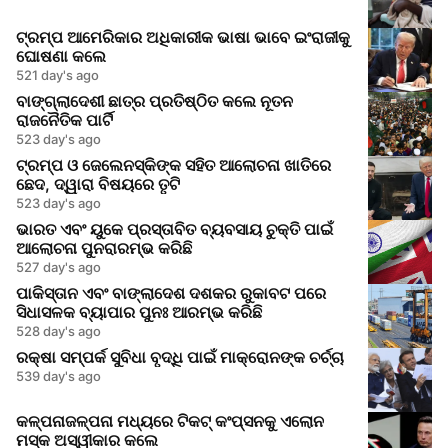
ଟ୍ରମ୍ପ ଆମେରିକାର ଅଧିକାରୀକ ଭାଷା ଭାବେ ଇଂରାଜୀକୁ
ଘୋଷଣା କଲେ
521 day's ago
ବାଙ୍ଗ୍ଲାଦେଶୀ ଛାତ୍ର ପ୍ରତିଷ୍ଠିତ କଲେ ନୂତନ
ରାଜନୈତିକ ପାର୍ଟି
523 day's ago
ଟ୍ରମ୍ପ ଓ ଜେଲେନସ୍କିଙ୍କ ସହିତ ଆଲୋଚନା ଖାତିରେ
ଛେଦ, ଦ୍ୱାରା ବିଷୟରେ ତୃଟି
523 day's ago
ଭାରତ ଏବଂ ୟୁକେ ପ୍ରସ୍ତାବିତ ବ୍ୟବସାୟ ଚୁକ୍ତି ପାଇଁ
ଆଲୋଚନା ପୁନରାରମ୍ଭ କରିଛି
527 day's ago
ପାକିସ୍ତାନ ଏବଂ ବାଙ୍ଲାଦେଶ ଦଶକର ରୁକାବଟ ପରେ
ସିଧାସଳକ ବ୍ୟାପାର ପୁନଃ ଆରମ୍ଭ କରିଛି
528 day's ago
ରକ୍ଷା ସମ୍ପର୍କ ସୁବିଧା ବୃଦ୍ଧି ପାଇଁ ମାକ୍ରୋନଙ୍କ ଚର୍ଚ୍ଚା
539 day's ago
କଳ୍ପନାଜଳ୍ପନା ମଧ୍ୟରେ ଟିକଟ୍ କଂପ୍ସନକୁ ଏଲୋନ
ମସ୍କ ଅସ୍ୱୀକାର କଲେ