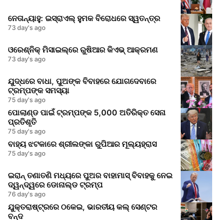
ନେତାନ୍ୟାହୁ: ଇସ୍ରାଏଲ୍‌ ହୁମକ ବିରୋଧରେ ସ୍ୱତନ୍ତ୍ର
73 day's ago
ଓରେଶ୍ନିକ୍‌ ମିସାଇଲ୍‌ରେ ରୁଷିଆର କିଏଭ୍‌ ଆକ୍ରମଣ
73 day's ago
ଯୁଦ୍ଧରେ ବାଧା, ପୁଅଙ୍କ ବିବାହରେ ଯୋଗଦେବାରେ
ଟ୍ରମ୍ପଙ୍କ ସମସ୍ୟା
75 day's ago
ପୋଲାଣ୍ଡ ପାଇଁ ଟ୍ରମ୍ପଙ୍କ 5,000 ଅତିରିକ୍ତ ସେନା
ପ୍ରତିଶୃତି
75 day's ago
ବାହ୍ୟ ଝଟକାରେ ଶ୍ରୀଲଙ୍କା ରୁପିଆର ମୂଲ୍ୟହ୍ରାସ
75 day's ago
ଇରାନ୍ ତଣାତଣି ମଧ୍ୟରେ ପୁଅର ବାହାମାସ୍ ବିବାହକୁ ନେଇ
ଦ୍ୱନ୍ଦ୍ୱରେ ଡୋନାଲ୍ଡ ଟ୍ରମ୍ପ
76 day's ago
ଯୁକ୍ତରାଷ୍ଟ୍ରରେ ଠକେଇ, ଭାରତୀୟ କଲ୍‌ ସେଣ୍ଟର
ବନ୍ଦ