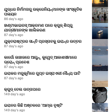
ଯୁଦ୍ଧର ନିର୍ମମତାରୁ ଉକ୍ରେନିୟନ୍‌ମାନଙ୍କ ସାଂସ୍କୃତିକ
ପଳାୟନ
86 day's ago
ହାଣ୍ଟାଭାଇରସ୍‌ ଆକ୍ରମଣ ପରେ କ୍ରୁଜ୍‌ ଶିପ୍‌ରୁ
ଯାତ୍ରୀମାନଙ୍କ ଖାଲିକରଣ
87 day's ago
ଯୁକ୍ତରାଷ୍ଟ୍ରର ସାନ୍ତି ପ୍ରସ୍ତାବକୁ ଇରାନ୍‌ର ଉତ୍ତର
87 day's ago
କାର୍ଗୋ ଜାହାଜରେ ଆଗୁନ୍, କୁୱେତ୍ ଆକାଶସୀମାରେ
ଡ୍ରୋନ୍ ପ୍ରବେଶ
87 day's ago
ଇରାକର ମରୁଭୂମିରେ ଗୁପ୍ତ ଇସ୍ରାଏଲୀ ସୈନ୍ୟ ଘାଟି
87 day's ago
କ୍ରୁଡ୍ ତେଲ ଉତ୍ତାପରେ
149 day's ago
ଇରାନର କିଛି ଅଞ୍ଚଳରେ ‘ଆମ୍ଲ ବୃଷ୍ଟି’
149 day's ago