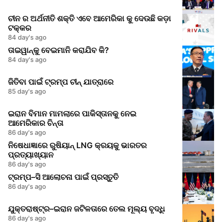
ଚୀନ ର ଅର୍ଥନୀତି ଶକ୍ତି ଏବେ ଆମେରିକା କୁ ଦେଉଛି କଡ଼ା
ଟକ୍କର
84 day's ago
ତାଇୱାନ୍‌କୁ ବେଇମାନି କରାଯିବ କି?
84 day's ago
ଜିତିବା ପାଇଁ ଟ୍ରମ୍ପ ଚୀନ୍‌ ଯାତ୍ରାରେ
85 day's ago
ଇରାନ ବିମାନ ମାମଲାରେ ପାକିସ୍ତାନକୁ ନେଇ
ଆମେରିକାର ଚିନ୍ତା
86 day's ago
ନିଷେଧାଜ୍ଞାରେ ରୁଷିୟାନ୍‌ LNG କ୍ରୟକୁ ଭାରତର
ପ୍ରତ୍ୟାଖ୍ୟାନ
86 day's ago
ଟ୍ରମ୍ପ–ସି ଆଲୋଚନା ପାଇଁ ପ୍ରସ୍ତୁତି
86 day's ago
ଯୁକ୍ତରାଷ୍ଟ୍ର–ଇରାନ ଜଟିଳତାରେ ତେଲ ମୂଲ୍ୟ ବୃଦ୍ଧି
86 day's ago