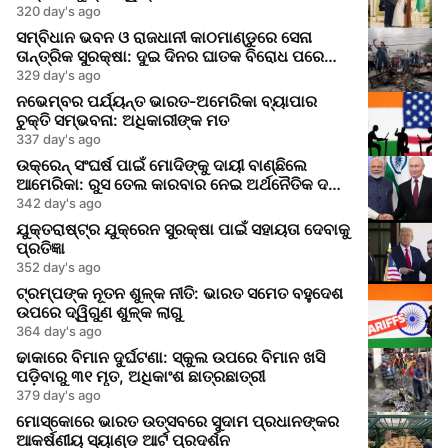
320 day's ago
ସମ୍ବିଧାନ ଭବନ ଓ ରାଜଧାନୀ କାଠମାଣ୍ଡୁରେ ସେନା
ତାନ୍ତ୍ରିକ ସୁରକ୍ଷା: ଦୁଇ ଦିନର ଘାତକ ବିରୋଧ ପରେ
ଆତଙ୍କ ଓ ତନାବ
329 day's ago
ନଭେମ୍ବର ପର୍ଯ୍ୟନ୍ତ ଭାରତ-ଅମେରିକା ବ୍ୟାପାର
ଚୁକ୍ତି ସମ୍ଭବନା: ଅଧିକାରୀଙ୍କ ମତ
337 day's ago
ଉକ୍ରେନ୍ ସଂଘର୍ଷ ପାଇଁ ମୋଦିଙ୍କୁ ଦାୟୀ ବାଣ୍ଛିଲେ
ଆମେରିକା: ରୁସ ତେଲ କାରବାର ନେଇ ଅର୍ଥନୈତିକ ଦଣ୍ଡ
ବଢ଼ିଲା
342 day's ago
ଯୁକ୍ତରାଷ୍ଟ୍ର ଯୁକ୍ରେନ ସୁରକ୍ଷା ପାଇଁ ସହାୟତା ଦେବାକୁ
ପ୍ରତିଜ୍ଞା
352 day's ago
ଟ୍ରମ୍ପଙ୍କ ନୂତନ ଶୁଳ୍କ ନୀତି: ଭାରତ ସମେତ ବହୁଦେଶ
ଉପରେ ଦ୍ୱିଗୁଣ ଶୁଳ୍କ ଲାଗୁ
364 day's ago
ଢାକାରେ ବିମାନ ଦୁର୍ଘଟଣା: ସ୍କୁଲ ଉପରେ ବିମାନ ଖସି
ପଡ଼ିବାରୁ ୩୧ ମୃତ, ଅଧିକାଂଶ ଛାତ୍ରଛାତ୍ରୀ
379 day's ago
ମୋସ୍କୋରେ ଭାରତ ଉତ୍ସବରେ ସୁଦାମ ପ୍ରଧାନଙ୍କର
ଆକର୍ଷଣୀୟ ସ୍ୟାଣ୍ଡ ଆର୍ଟ ପ୍ରଦର୍ଶନ