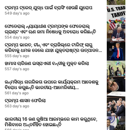
ଟ୍ରମ୍ପ ଟ୍ରେଡ୍ ଯୁଦ୍ଧ ପାଇଁ ବ୍ରାସିଂ ହେଉଛି ୟୁରୋପ
549 day's ago
ଫେଡେରାଲ୍ ନ୍ୟାୟାଧୀଶ ଟ୍ରମ୍ପଙ୍କ ଫେଡେରାଲ୍
ଗ୍ରାଣ୍ଟ ଏବଂ ଋଣ ଜମା ନିଷେଧକୁ ଅବରୋଧ କରିଛନ୍ତି
554 day's ago
ଟ୍ରମ୍ପ ଭାରତ, ଚୀନ୍ ଏବଂ ବ୍ରାଜିଲ୍‌ରେ ଟାରିଫ୍ ଲାଗୁ
କରିବାକୁ ଧମକ ଦେଲେ ଯାହା ଯୁକ୍ତରାଷ୍ଟ୍ର ଉତ୍ପାଦନକୁ
ବୃଦ୍ଧି କରିବ
555 day's ago
ହାମାସ ଚାରିଜଣ ଇସ୍ରାଏଲୀ ବନ୍ଦୀକୁ ମୁକ୍ତ କରିଲା
557 day's ago
ଜନ୍ମସିଦ୍ଧ ନାଗରିକତା ଉପରେ କାର୍ଯ୍ୟକ୍ରମ ଆଦେଶକୁ
ବିରୋଧ କରୁଛନ୍ତି ଭାରତୀୟ-ଆମେରିକୀୟ
ଆଇନଜୀବୀମାନେ
561 day's ago
ଟ୍ରମ୍ପ ଶାସନ ଫେରିଲା
563 day's ago
ଭାରତୀୟ 16 ଜଣ ରୁଷିଆ ଆରମ୍ଭରେ କାମ କରୁଥିବେ,
ମିଶିବାରେ ଅନ୍ତର୍ନିହିତ ହୋଇଛନ୍ତି
566 day's ago