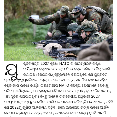
ଯୁ
କ୍ତରାଷ୍ଟ୍ର 2027 ସୁଦ୍ଧା NATO ର ପାରମ୍ପରିକ ରକ୍ଷା
ଦାୟିତ୍ୱର ବହୁଅଂଶ ଇଉରୋପ ନିଜେ ବହନ କରିବା ଉଚିତ୍ ବୋଲି
ଜଣାଇଛି। ପେଣ୍ଟାଗନ୍ ସୂତ୍ରମାନେ ବତାଇଥିଲେ ଯେ ଗୁପ୍ତଚର
ସୂଚନା, ନନ୍-ନ୍ୟୁକ୍ଲିଅର ଅସ୍ତ୍ର, ସେନା ତଥା ଅନ୍ୟ ସାମରିକ କ୍ଷମତା ସହିତ
ବହୁତ ଭାଗ ରକ୍ଷା କାର୍ଯ୍ୟ ଇଉରୋପୀୟ NATO ସଦସ୍ୟ ଦେଶମାନେ ନେବାକୁ
ପଡ଼ିବ। ୱାଶିଙ୍ଗଟନ୍‌ରେ ହୋଇଥିବା ବୈଠକରେ ଇଉରୋପୀୟ କୂଟନୀତିଜ୍ଞମାନଙ୍କୁ
ଏହା ସୂଚିତ କରାଯାଇଥିଲା। କିନ୍ତୁ ଅନେକ ଇଉରୋପୀୟ ଅଧିକାରୀ 2027
ସମୟସୀମାକୁ ଅତ୍ୟଧିକ କଠିନ ବୋଲି ମତ ପ୍ରକାଶ କରିଛନ୍ତି। ପେଣ୍ଟାଗନ୍ କହିଛି
ଯେ 2022ରୁ ରୁଷିୟ ଆକ୍ରମଣ ବଢ଼ିବା ପରେ ଇଉରୋପ ତାଙ୍କ ରକ୍ଷା ଆର୍ଜନ
କ୍ଷମତା ବଢ଼ାଇଥିଲେ ମଧ୍ୟ ଏହା ସନ୍ତୋଷଜନକ ଭାବେ ଗଣ୍ୟ ନୁହେଁ। ଏପରି