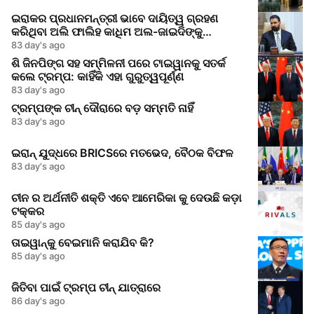
ଇରାକର ପ୍ରଧାନମନ୍ତ୍ରୀ ଭାବେ ଦାୟିତ୍ୱ ଗ୍ରହଣ
କରିଥିବା ଅଲି ଫାଲିହ କାଧିମ ଅଲ-ଜାଇଦିଙ୍କୁ
ପ୍ରଧାନମନ୍ତ୍ରୀ ମୋଦୀଙ୍କ ଅଭିନନ୍ଦନ
83 day's ago
ଶି ଜିନପିଙ୍ଗ ସହ ସମ୍ମିଳନୀ ପରେ ଟାଇୱାନକୁ ସତର୍କ
କଲେ ଟ୍ରମ୍ପ: କାହିଁକି ଏହା ଗୁରୁତ୍ୱପୂର୍ଣ୍ଣ
83 day's ago
ଟ୍ରମ୍ପଙ୍କ ଚୀନ୍‌ ଦୌରାରେ ବଡ଼ ସମ୍ମତି ନାହିଁ
83 day's ago
ଇରାନ୍‌ ଯୁଦ୍ଧରେ BRICSରେ ମତଭେଦ, ବୈଠକ ବିଫଳ
83 day's ago
ଚୀନ ର ଅର୍ଥନୀତି ଶକ୍ତି ଏବେ ଆମେରିକା କୁ ଦେଉଛି କଡ଼ା
ଟକ୍କର
85 day's ago
ତାଇୱାନ୍‌କୁ ବେଇମାନି କରାଯିବ କି?
85 day's ago
ଜିତିବା ପାଇଁ ଟ୍ରମ୍ପ ଚୀନ୍‌ ଯାତ୍ରାରେ
86 day's ago