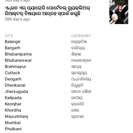
ଏନ୍ରନ ଏଗ୍ ପ୍ୟାରୋଡି ପୋର୍ଟେବଲ୍ ନ୍ୟୁକ୍ଲିଅର୍
ରିଆକ୍ଟର୍ ବିଷୟରେ ଆଗ୍ରହ ସ୍ପାର୍କ କରୁଛି
566 day's ago
CITY
CATEGORY
Balangir
ଜ୍ୟୋତିଷ
Bargarh
ବାଣିଜ୍ୟ
Bhabanipatna
ଶିକ୍ଷା
Bhubaneswar
ମନୋରଞ୍ଜନ
Brahmapur
ଖାଦ୍ୟ
Cuttack
ସ୍ବାସ୍ଥ୍ୟ
Deogarh
ଅନ୍ତର୍ଜାତୀୟ
Dhenkanal
ନିଯୁକ୍ତି
Jharsuguda
ଜୀବନ ଶୈଳୀ
Kalipada
ଜାତୀୟ
Keonjhar
ରାଜନୀତି
Khordha
ଖେଳ
Mayurbhanj
ଭ୍ରମଣ
Mumbai
Phulbani