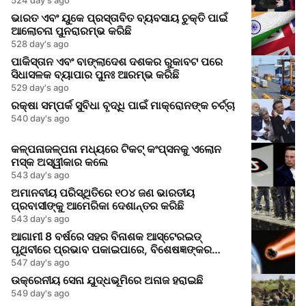
ଭାରତ ଏବଂ ୟୁକେ ପ୍ରସ୍ତାବିତ ବ୍ୟବସାୟ ଚୁକ୍ତି ପାଇଁ
ଆଲୋଚନା ପୁନରାରମ୍ଭ କରିଛି
528 day's ago
ପାକିସ୍ତାନ ଏବଂ ବାଙ୍ଲାଦେଶ ଦଶକର ରୁକାବଟ ପରେ
ସିଧାସଳକ ବ୍ୟାପାର ପୁନଃ ଆରମ୍ଭ କରିଛି
529 day's ago
ରକ୍ଷା ସମ୍ପର୍କ ସୁବିଧା ବୃଦ୍ଧି ପାଇଁ ମାକ୍ରୋନଙ୍କ ଚର୍ଚ୍ଚା
540 day's ago
କଳ୍ପନାଜଳ୍ପନା ମଧ୍ୟରେ ଟିକଟ୍ କଂପ୍ସନକୁ ଏଲୋନ
ମସ୍କ ଅସ୍ୱୀକାର କଲେ
543 day's ago
ଅମାନବୀୟ ପରିସ୍ଥିତିରେ ୧୦୪ ଜଣ ଭାରତୀୟ
ପ୍ରବାସୀଙ୍କୁ ଆମେରିକା ଦେଶାନ୍ତର କରିଛି
543 day's ago
ଆଗାମୀ 8 ବର୍ଷରେ ସହର ବିନାଶକ ଆସ୍ଟେରଇଡ୍
ପୃଥିବୀରେ ପ୍ରଭାବ ପକାଇପାରେ, ବିଶେଷଜ୍ଞଙ୍କର
ସତର୍କତା
547 day's ago
ଉକ୍ରେନୀୟ ସେନା ଯୁଦ୍ଧଭୂମିରେ ଅନାଜ ହରାଇଛି
549 day's ago