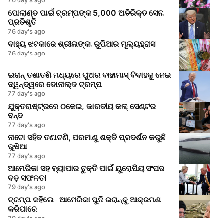
ପୋଲାଣ୍ଡ ପାଇଁ ଟ୍ରମ୍ପଙ୍କ 5,000 ଅତିରିକ୍ତ ସେନା
ପ୍ରତିଶୃତି
76 day's ago
ବାହ୍ୟ ଝଟକାରେ ଶ୍ରୀଲଙ୍କା ରୁପିଆର ମୂଲ୍ୟହ୍ରାସ
76 day's ago
ଇରାନ୍ ତଣାତଣି ମଧ୍ୟରେ ପୁଅର ବାହାମାସ୍ ବିବାହକୁ ନେଇ
ଦ୍ୱନ୍ଦ୍ୱରେ ଡୋନାଲ୍ଡ ଟ୍ରମ୍ପ
77 day's ago
ଯୁକ୍ତରାଷ୍ଟ୍ରରେ ଠକେଇ, ଭାରତୀୟ କଲ୍‌ ସେଣ୍ଟର
ବନ୍ଦ
77 day's ago
ନାଟୋ ସହିତ ତଣାଟଣି, ପରମାଣୁ ଶକ୍ତି ପ୍ରଦର୍ଶନ କରୁଛି
ରୁଷିଆ
77 day's ago
ଆମେରିକା ସହ ବ୍ୟାପାର ଚୁକ୍ତି ପାଇଁ ୟୁରୋପିୟ ସଂଘର
ବଡ଼ ସଫଳତl
79 day's ago
ଟ୍ରମ୍ପ କହିଲେ– ଆମେରିକା ପୁନି ଇରାନ୍‌କୁ ଆକ୍ରମଣ
କରିପାରେ
79 day's ago