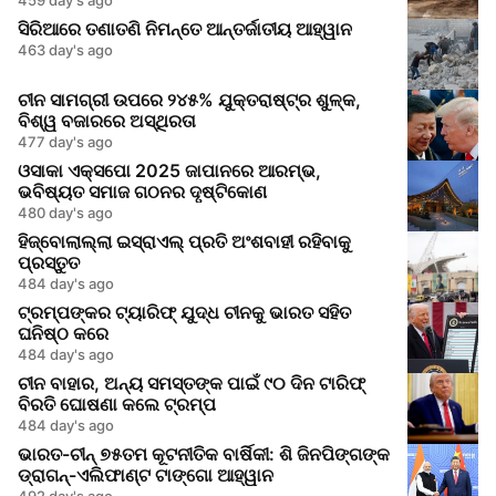
ସିରିଆରେ ତଣାତଣି ନିମନ୍ତେ ଆନ୍ତର୍ଜାତୀୟ ଆହ୍ୱାନ
463 day's ago
ଚୀନ ସାମଗ୍ରୀ ଉପରେ ୨୪୫% ଯୁକ୍ତରାଷ୍ଟ୍ର ଶୁଳ୍କ,
ବିଶ୍ୱ ବଜାରରେ ଅସ୍ଥିରତା
477 day's ago
ଓସାକା ଏକ୍ସପୋ 2025 ଜାପାନରେ ଆରମ୍ଭ,
ଭବିଷ୍ୟତ ସମାଜ ଗଠନର ଦୃଷ୍ଟିକୋଣ
480 day's ago
ହିଜ୍ବୋଲାଲ୍ଲା ଇସ୍ରାଏଲ୍ ପ୍ରତି ଅଂଶବାହୀ ରହିବାକୁ
ପ୍ରସ୍ତୁତ
484 day's ago
ଟ୍ରମ୍ପଙ୍କର ଟ୍ୟାରିଫ୍‍ ଯୁଦ୍ଧ ଚୀନକୁ ଭାରତ ସହିତ
ଘନିଷ୍ଠ କରେ
484 day's ago
ଚୀନ ବାହାର, ଅନ୍ୟ ସମସ୍ତଙ୍କ ପାଇଁ ୯୦ ଦିନ ଟାରିଫ୍
ବିରତି ଘୋଷଣା କଲେ ଟ୍ରମ୍ପ
484 day's ago
ଭାରତ-ଚୀନ୍ ୭୫ତମ କୂଟନୀତିକ ବାର୍ଷିକୀ: ଶି ଜିନପିଙ୍ଗଙ୍କ
ଡ୍ରାଗନ୍-ଏଲିଫାଣ୍ଟ ଟାଙ୍ଗୋ ଆହ୍ୱାନ
492 day's ago