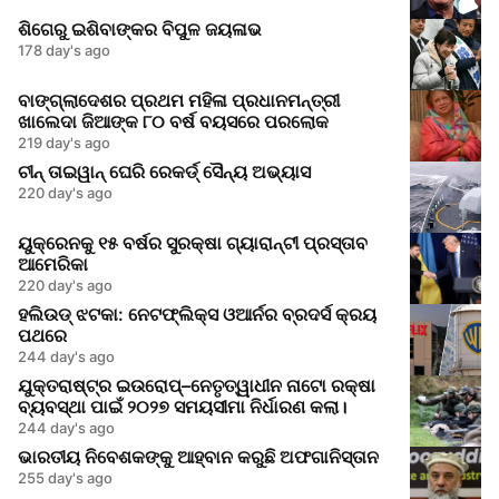
ଶିଗେରୁ ଇଶିବାଙ୍କର ବିପୁଳ ଜୟଳାଭ
178 day's ago
ବାଙ୍ଗ୍ଲାଦେଶର ପ୍ରଥମ ମହିଳା ପ୍ରଧାନମନ୍ତ୍ରୀ
ଖାଲେଦା ଜିଆଙ୍କ ୮୦ ବର୍ଷ ବୟସରେ ପରଲୋକ
219 day's ago
ଚୀନ୍ ତାଇୱାନ୍ ଘେରି ରେକର୍ଡ୍ ସୈନ୍ୟ ଅଭ୍ୟାସ
220 day's ago
ୟୁକ୍ରେନକୁ ୧୫ ବର୍ଷର ସୁରକ୍ଷା ଗ୍ୟାରାନ୍ଟୀ ପ୍ରସ୍ତାବ
ଆମେରିକା
220 day's ago
ହଲିଉଡ୍ ଝଟକା: ନେଟଫ୍ଲିକ୍ସ ଓଆର୍ନର ବ୍ରଦର୍ସ କ୍ରୟ
ପଥରେ
244 day's ago
ଯୁକ୍ତରାଷ୍ଟ୍ର ଇଉରୋପ୍–ନେତୃତ୍ୱାଧୀନ ନାଟୋ ରକ୍ଷା
ବ୍ୟବସ୍ଥା ପାଇଁ ୨୦୨୭ ସମୟସୀମା ନିର୍ଧାରଣ କଲା।
244 day's ago
ଭାରତୀୟ ନିବେଶକଙ୍କୁ ଆହ୍ବାନ କରୁଛି ଅଫଗାନିସ୍ତାନ
255 day's ago