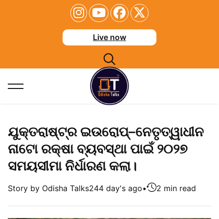
Live now
ଯୁକ୍ତରାଷ୍ଟ୍ର ଇଉରୋପ୍–ନେତୃତ୍ୱାଧୀନ
ନାଟୋ ରକ୍ଷା ବ୍ୟବସ୍ଥା ପାଇଁ ୨୦୨୭
ସମୟସୀମା ନିର୍ଧାରଣ କଲା।
Story by Odisha Talks
244 day's ago
•
2 min read