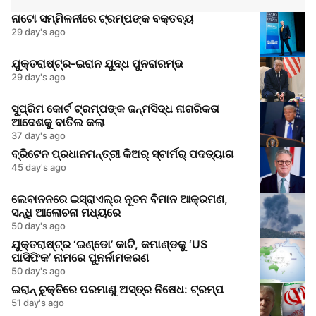
ନାଟୋ ସମ୍ମିଳନୀରେ ଟ୍ରମ୍ପଙ୍କ ବକ୍ତବ୍ୟ
29 day's ago
ଯୁକ୍ତରାଷ୍ଟ୍ର-ଇରାନ ଯୁଦ୍ଧ ପୁନରାରମ୍ଭ
29 day's ago
ସୁପ୍ରିମ କୋର୍ଟ ଟ୍ରମ୍ପଙ୍କ ଜନ୍ମସିଦ୍ଧ ନାଗରିକତା
ଆଦେଶକୁ ବାତିଲ କଲା
37 day's ago
ବ୍ରିଟେନ ପ୍ରଧାନମନ୍ତ୍ରୀ କିଅର୍ ସ୍ଟାର୍ମର୍ ପଦତ୍ୟାଗ
45 day's ago
ଲେବାନନରେ ଇସ୍ରାଏଲ୍‌ର ନୂତନ ବିମାନ ଆକ୍ରମଣ,
ସନ୍ଧି ଆଲୋଚନା ମଧ୍ୟରେ
50 day's ago
ଯୁକ୍ତରାଷ୍ଟ୍ର ‘ଇଣ୍ଡୋ’ କାଟି, କମାଣ୍ଡକୁ ‘US
ପାସିଫିକ’ ନାମରେ ପୁନର୍ନାମକରଣ
50 day's ago
ଇରାନ୍ ଚୁକ୍ତିରେ ପରମାଣୁ ଅସ୍ତ୍ର ନିଷେଧ: ଟ୍ରମ୍ପ
51 day's ago