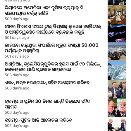
ରିୟାଦରେ ଅମେରିକା ଏବଂ ରୁସିଆ ବ୍ଲ୍ୟାକ୍ ସି
ସୀଜଫାୟାର ଚର୍ଚ୍ଚା କରିଛି
500 day's ago
ଚୀନର ପିଏଲଏ ଏଆଇ ଟୁଲ୍ ଡିପ୍ସୀକ୍ କୁ ସେନା ହସ୍ପିଟାଲ୍
ଓ ଅସ୍ତିତ୍ୱରହିତ କାର୍ଯ୍ୟରେ ବ୍ୟବହାର କରୁଛି
501 day's ago
ଗାଜାରେ ଚାଲୁଥିବା ସଂଘର୍ଷରେ ମୃତ୍ୟୁ ସଂଖ୍ୟା 50,000
ପର୍ଯ୍ୟନ୍ତ ପହଞ୍ଚିଲା
501 day's ago
ଅଣ୍ଡିଆନ୍ ଗ୍ଲେସିୟର୍‌ଗୁଡିକର ହ୍ରାସ ପାଇଁ ୯୦ ମିଲିୟନ୍
ଲୋକଙ୍କର ପାଣି ପ୍ରଦାନ ସଙ୍କଟରେ
503 day's ago
ଏଲନ୍ ମସ୍କ ପେଣ୍ଟାଗନ୍ ସହିତ ଆଲୋଚନା କରିବେ
503 day's ago
ଟ୍ରମ୍ପ ଓ ପୁତିନ 30 ଦିନର ଶାନ୍ତି ବିଚ୍ଛେଦ ସହିତ
ସହମତ
506 day's ago
ଟ୍ରମ୍ପ-ପୁଟିନ ଆଜି ଆଲୋଚନା କରିବେ
507 day's ago