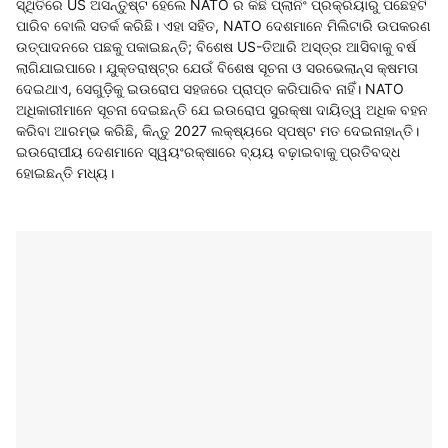
ସ୍ଥିତିରେ US ଅସନ୍ତୁଷ୍ଟ ହେଲେ NATO ର କିଛି ପ୍ଲାନିଂ ପ୍ରକ୍ରିୟାରୁ ପଛେହଟି
ପାରିବ ବୋଲି ସତର୍କ କରିଛି। ଏହା ସହିତ, NATO ଦେଶମାନେ ମିଲିଟାରି ଉପକରଣ
ଉତ୍ପାଦନରେ ପଛକୁ ପକାଇଛନ୍ତି; ବିଶେଷ US-ତିଆରି ଅସ୍ତ୍ର ଆସିବାକୁ ବର୍ଷ
ଲାଗିଯାଇପାରେ। ଯୁକ୍ତରାଷ୍ଟ୍ର ଯେଉଁ ବିଶେଷ ସୂଚନା ଓ ସରଭେଲାନ୍ସ କ୍ଷମତା
ଦେଇଥାଏ, ସେଗୁଡ଼ିକୁ ଇଉରୋପ ସହଜରେ ପ୍ରାପ୍ତ କରିପାରିବ ନାହିଁ। NATO
ଅଧିକାରୀମାନେ ସୂଚନା ଦେଇଛନ୍ତି ଯେ ଇଉରୋପ ସୁରକ୍ଷା ଦାୟିତ୍ୱ ଅଧିକ ବହନ
କରିବା ଆରମ୍ଭ କରିଛି, କିନ୍ତୁ 2027 ଲକ୍ଷ୍ୟରେ ସ୍ପଷ୍ଟ ମତ ଦେଇନାହାନ୍ତି।
ଇଉରୋପୀୟ ଦେଶମାନେ ସ୍ୱୟଂରକ୍ଷାରେ ବ୍ୟୟ ବଢ଼ାଇବାକୁ ପ୍ରତିବଦ୍ଧ
ହୋଇଛନ୍ତି ମଧ୍ୟ।