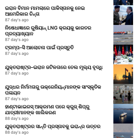
ଇରାନ ବିମାନ ମାମଲାରେ ପାକିସ୍ତାନକୁ ନେଇ
ଆମେରିକାର ଚିନ୍ତା
87 day's ago
ନିଷେଧାଜ୍ଞାରେ ରୁଷିୟାନ୍‌ LNG କ୍ରୟକୁ ଭାରତର
ପ୍ରତ୍ୟାଖ୍ୟାନ
87 day's ago
ଟ୍ରମ୍ପ–ସି ଆଲୋଚନା ପାଇଁ ପ୍ରସ୍ତୁତି
87 day's ago
ଯୁକ୍ତରାଷ୍ଟ୍ର–ଇରାନ ଜଟିଳତାରେ ତେଲ ମୂଲ୍ୟ ବୃଦ୍ଧି
87 day's ago
ଯୁଦ୍ଧର ନିର୍ମମତାରୁ ଉକ୍ରେନିୟନ୍‌ମାନଙ୍କ ସାଂସ୍କୃତିକ
ପଳାୟନ
87 day's ago
ହାଣ୍ଟାଭାଇରସ୍‌ ଆକ୍ରମଣ ପରେ କ୍ରୁଜ୍‌ ଶିପ୍‌ରୁ
ଯାତ୍ରୀମାନଙ୍କ ଖାଲିକରଣ
88 day's ago
ଯୁକ୍ତରାଷ୍ଟ୍ରର ସାନ୍ତି ପ୍ରସ୍ତାବକୁ ଇରାନ୍‌ର ଉତ୍ତର
88 day's ago