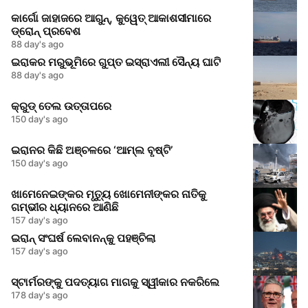
କାର୍ଗୋ ଜାହାଜରେ ଆଗୁନ୍, କୁୱେତ୍ ଆକାଶସୀମାରେ
ଡ୍ରୋନ୍ ପ୍ରବେଶ
88 day's ago
ଇରାକର ମରୁଭୂମିରେ ଗୁପ୍ତ ଇସ୍ରାଏଲୀ ସୈନ୍ୟ ଘାଟି
88 day's ago
କ୍ରୁଡ୍ ତେଲ ଉତ୍ତାପରେ
150 day's ago
ଇରାନର କିଛି ଅଞ୍ଚଳରେ ‘ଆମ୍ଲ ବୃଷ୍ଟି’
150 day's ago
ଖାମେନେଇଙ୍କର ମୃତ୍ୟୁ ଖୋମେନୀଙ୍କର ନାତିକୁ
ଗମ୍ଭୀର ଧ୍ୟାନରେ ଆଣିଛି
157 day's ago
ଇରାନ୍ ସଂଘର୍ଷ ଲେବାନନ୍କୁ ପହଞ୍ଚିଲା
157 day's ago
ସ୍ଟାର୍ମରଙ୍କୁ ପଦତ୍ୟାଗ ମାଗକୁ ସ୍ୱୀକାର ନକରିଲେ
178 day's ago