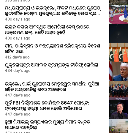
ମଧ୍ୟପ୍ରାଚ୍ୟ ଓ ଇଉକ୍ରେନ୍ ସଂକଟ ମଧ୍ୟରେ ୟୁରୋପ୍
କୁଟନୀତିକ ଚେଷ୍ଟା ପୁନରୁଦ୍ଧାର କରିବାକୁ ହତାଶ ପ୍ରୟାସ
କରୁଛି
409 day's ago
ଇରାନ କତାର ଅବସ୍ଥିତ ଅମେରିକୀ ବେସ୍‌ ଉପରେ
ଆକ୍ରମଣ କଲା, କେହି ଆହତ ନୁହେଁ
409 day's ago
ଚୀନ, ପାକିସ୍ତାନ ଓ ବଙ୍ଗ୍ଲାଦେଶ ତ୍ରିପକ୍ଷୀୟ ବିଦେଶ
ସଚିବ ସଭା
412 day's ago
ଯୁକ୍ତରାଷ୍ଟ୍ର ଅଦାଲତ ଟ୍ରମ୍ପଙ୍କ ଟାରିଫ୍ ରୋକିଲା
434 day's ago
ଉକ୍ରେନ୍ ପାଇଁ ୟୁରୋପୀୟ ନେତୃତ୍ୱର ସମର୍ଥନ: ରୁସିଆ
ସହିତ ଅଗ୍ରଗତିକୁ ନେଇ ଆଲୋଚନା
447 day's ago
ପୂର୍ବ FBI ନିର୍ଦ୍ଦେଶକ କୋମିଙ୍କ 8647 ପୋଷ୍ଟ:
ଟ୍ରମ୍ପଙ୍କୁ ହତ୍ୟା ଧମକ ବୋଲି ଅଭିଯୋଗ
447 day's ago
ହୁଥୀ ମିସାଇଲ୍ ଇସ୍ରାଏଲର ମୁଖ୍ୟ ବିମାନ ବନ୍ଦର
ପାଖରେ ପହଞ୍ଚିଲା
459 day's ago