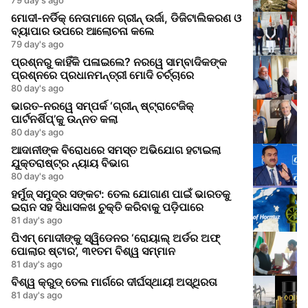
ମୋଦୀ-ନର୍ଡିକ୍ ନେତାମାନେ ଗ୍ରୀନ୍ ଉର୍ଜା, ଡିଜିଟାଲିକରଣ ଓ
ବ୍ୟାପାର ଉପରେ ଆଲୋଚନା କଲେ
79 day's ago
ପ୍ରଶ୍ନରୁ କାହିଁକି ପଳାଇଲେ? ନରୱେ ସାମ୍ବାଦିକଙ୍କ
ପ୍ରଶ୍ନରେ ପ୍ରଧାନମନ୍ତ୍ରୀ ମୋଦି ଚର୍ଚ୍ଚାରେ
80 day's ago
ଭାରତ-ନରୱେ ସମ୍ପର୍କ ‘ଗ୍ରୀନ୍ ଷ୍ଟ୍ରାଟେଜିକ୍
ପାର୍ଟନର୍ଶିପ୍’କୁ ଉନ୍ନତ କଲା
80 day's ago
ଆଦାନୀଙ୍କ ବିରୋଧରେ ସମସ୍ତ ଅଭିଯୋଗ ହଟାଇଲା
ଯୁକ୍ତରାଷ୍ଟ୍ର ନ୍ୟାୟ ବିଭାଗ
80 day's ago
ହର୍ମୁଜ୍ ସମୁଦ୍ର ସଙ୍କଟ: ତେଲ ଯୋଗାଣ ପାଇଁ ଭାରତକୁ
ଇରାନ ସହ ସିଧାସଳଖ ଚୁକ୍ତି କରିବାକୁ ପଡ଼ିପାରେ
81 day's ago
ପିଏମ୍ ମୋଦୀଙ୍କୁ ସ୍ୱିଡେନର ‘ରୋୟାଲ୍ ଅର୍ଡର ଅଫ୍
ପୋଲାର ଷ୍ଟାର’, ୩୧ତମ ବିଶ୍ୱ ସମ୍ମାନ
81 day's ago
ବିଶ୍ୱ କ୍ରୁଡ୍ ତେଲ ମାର୍ଗରେ ଦୀର୍ଘସ୍ଥାୟୀ ଅସ୍ଥିରତା
81 day's ago