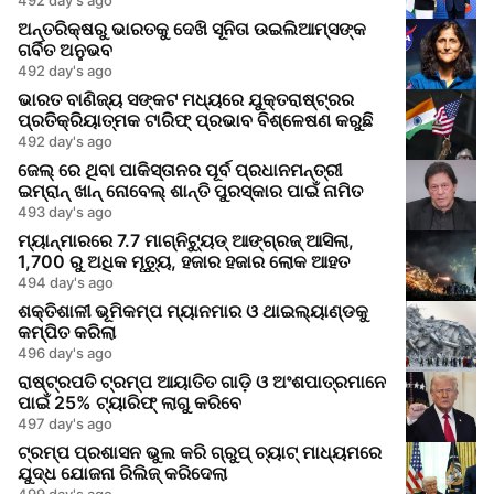
ଅନ୍ତରିକ୍ଷରୁ ଭାରତକୁ ଦେଖି ସୂନିତା ଉଇଲିଆମ୍ସଙ୍କ
ଗର୍ବିତ ଅନୁଭବ
492 day's ago
ଭାରତ ବାଣିଜ୍ୟ ସଙ୍କଟ ମଧ୍ୟରେ ଯୁକ୍ତରାଷ୍ଟ୍ରର
ପ୍ରତିକ୍ରିୟାତ୍ମକ ଟାରିଫ୍ ପ୍ରଭାବ ବିଶ୍ଳେଷଣ କରୁଛି
492 day's ago
ଜେଲ୍ ରେ ଥିବା ପାକିସ୍ତାନର ପୂର୍ବ ପ୍ରଧାନମନ୍ତ୍ରୀ
ଇମ୍ରାନ୍ ଖାନ୍ ନୋବେଲ୍ ଶାନ୍ତି ପୁରସ୍କାର ପାଇଁ ନାମିତ
493 day's ago
ମ୍ୟାନ୍ମାରରେ 7.7 ମାଗ୍ନିଟ୍ୟୁଡ୍ ଆଙ୍ଗ୍ରଜ୍ ଆସିଲା,
1,700 ରୁ ଅଧିକ ମୃତ୍ୟୁ, ହଜାର ହଜାର ଲୋକ ଆହତ
494 day's ago
ଶକ୍ତିଶାଳୀ ଭୂମିକମ୍ପ ମ୍ୟାନମାର ଓ ଥାଇଲ୍ୟାଣ୍ଡକୁ
କମ୍ପିତ କରିଲା
496 day's ago
ରାଷ୍ଟ୍ରପତି ଟ୍ରମ୍ପ ଆୟାତିତ ଗାଡ଼ି ଓ ଅଂଶପାତ୍ରମାନେ
ପାଇଁ 25% ଟ୍ୟାରିଫ୍ ଲାଗୁ କରିବେ
497 day's ago
ଟ୍ରମ୍ପ ପ୍ରଶାସନ ଭୁଲ କରି ଗ୍ରୁପ୍ ଚ୍ୟାଟ୍ ମାଧ୍ୟମରେ
ଯୁଦ୍ଧ ଯୋଜନା ରିଲିଜ୍ କରିଦେଲା
499 day's ago