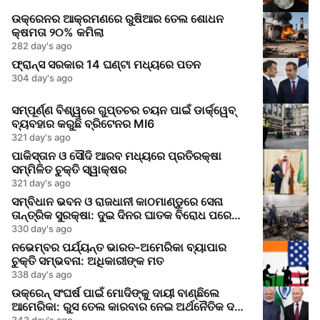
ଉକ୍ରେନର ଆକ୍ରମଣରେ ରୁଷିଆର ତେଲ ଶୋଧନ
କ୍ଷମତା ୨୦% କମିଲା
282 day's ago
ଫ୍ରାନ୍ସ ସରକାର 14 ଘଣ୍ଟା ମଧ୍ୟରେ ପତନ
304 day's ago
ସମ୍ପୂର୍ଣ୍ଣ ବିଶ୍ୱରେ ଗୁପ୍ତଚର ଚୟନ ପାଇଁ ଡାର୍କ୍‌ୱେବ୍
ବ୍ୟବହାର କରୁଛି ବ୍ରିଟେନର MI6
321 day's ago
ପାକିସ୍ତାନ ଓ ସୌଦି ଆରବ ମଧ୍ୟରେ ପ୍ରତିରକ୍ଷା
ସମ୍ମିଳିତ ଚୁକ୍ତି ସ୍ୱାକ୍ଷର
321 day's ago
ସମ୍ବିଧାନ ଭବନ ଓ ରାଜଧାନୀ କାଠମାଣ୍ଡୁରେ ସେନା
ତାନ୍ତ୍ରିକ ସୁରକ୍ଷା: ଦୁଇ ଦିନର ଘାତକ ବିରୋଧ ପରେ
ଆତଙ୍କ ଓ ତନାବ
330 day's ago
ନଭେମ୍ବର ପର୍ଯ୍ୟନ୍ତ ଭାରତ-ଅମେରିକା ବ୍ୟାପାର
ଚୁକ୍ତି ସମ୍ଭବନା: ଅଧିକାରୀଙ୍କ ମତ
338 day's ago
ଉକ୍ରେନ୍ ସଂଘର୍ଷ ପାଇଁ ମୋଦିଙ୍କୁ ଦାୟୀ ବାଣ୍ଛିଲେ
ଆମେରିକା: ରୁସ ତେଲ କାରବାର ନେଇ ଅର୍ଥନୈତିକ ଦଣ୍ଡ
ବଢ଼ିଲା
343 day's ago