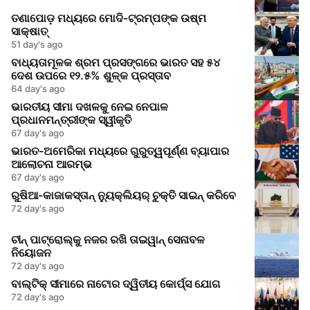
ତଣାପୋଡ଼ ମଧ୍ୟରେ ମୋଦି-ଟ୍ରମ୍ପଙ୍କ ଉଷ୍ମ
ସାକ୍ଷାତ୍
51 day's ago
ବାଧ୍ୟତାମୂଳକ ଶ୍ରମ ପ୍ରସଙ୍ଗରେ ଭାରତ ସହ ୫୪
ଦେଶ ଉପରେ ୧୨.୫% ଶୁଳ୍କ ପ୍ରସ୍ତାବ
64 day's ago
ଭାରତୀୟ ସୀମା ଦଖଳକୁ ନେଇ ନେପାଳ
ପ୍ରଧାନମନ୍ତ୍ରୀଙ୍କ ସ୍ୱୀକୃତି
67 day's ago
ଭାରତ-ଅମେରିକା ମଧ୍ୟରେ ଗୁରୁତ୍ୱପୂର୍ଣ୍ଣ ବ୍ୟାପାର
ଆଲୋଚନା ଆରମ୍ଭ
67 day's ago
ରୁଷିଆ-କାଜାକସ୍ତାନ୍ ନ୍ୟୁକ୍ଲିୟର୍ ଚୁକ୍ତି ସାଇନ୍ କରିବେ
72 day's ago
ଚୀନ୍ ପାଟ୍ରୋଲ୍‌କୁ ନଜର ରଖି ତାଇୱାନ୍ ସେନାବଳ
ନିୟୋଜନ
72 day's ago
ବାଲ୍ଟିକ୍ ସୀମାରେ ନାଟୋର ଦ୍ୱିତୀୟ କୋର୍ପ୍ସ ଯୋଗ
72 day's ago