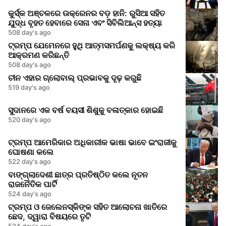
କୁର୍ସ୍କ ଅଞ୍ଚଳରେ ଉକ୍ରେନର ବଡ଼ ହାନି: ରୁସିଆ ସହିତ
ଯୁଦ୍ଧ ବୃହତ ହେବାରେ ସେନା ଏବଂ ସିବିଲିଆନ୍ସ ହତ୍ୟା
508 day's ago
ଟ୍ରମ୍ପ ଯେମେନରେ ହୁଥି ଆତ୍ମସମର୍ପଣକୁ ଲକ୍ଷ୍ୟ କରି
ଆକ୍ରମଣ କରିଛନ୍ତି
508 day's ago
ଚୀନ ଏହାର ଗ୍ଲୋବାଲ୍ ପ୍ରଭାବକୁ ଦୃଢ଼ କରୁଛି
519 day's ago
ସୁଦାନରେ ଏକ ବର୍ଷ ବୟସୀ ଶିଶୁକୁ ବଳାତ୍କାର ହୋଇଛି
520 day's ago
ଟ୍ରମ୍ପ ଆମେରିକାର ଅଧିକାରୀକ ଭାଷା ଭାବେ ଇଂରାଜୀକୁ
ଘୋଷଣା କଲେ
522 day's ago
ବାଙ୍ଗ୍ଲାଦେଶୀ ଛାତ୍ର ପ୍ରତିଷ୍ଠିତ କଲେ ନୂତନ
ରାଜନୈତିକ ପାର୍ଟି
524 day's ago
ଟ୍ରମ୍ପ ଓ ଜେଲେନସ୍କିଙ୍କ ସହିତ ଆଲୋଚନା ଖାତିରେ
ଛେଦ, ଦ୍ୱାରା ବିଷୟରେ ତୃଟି
524 day's ago