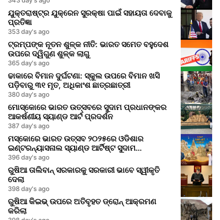
ଯୁକ୍ତରାଷ୍ଟ୍ର ଯୁକ୍ରେନ ସୁରକ୍ଷା ପାଇଁ ସହାୟତା ଦେବାକୁ
ପ୍ରତିଜ୍ଞା
353 day's ago
ଟ୍ରମ୍ପଙ୍କ ନୂତନ ଶୁଳ୍କ ନୀତି: ଭାରତ ସମେତ ବହୁଦେଶ
ଉପରେ ଦ୍ୱିଗୁଣ ଶୁଳ୍କ ଲାଗୁ
365 day's ago
ଢାକାରେ ବିମାନ ଦୁର୍ଘଟଣା: ସ୍କୁଲ ଉପରେ ବିମାନ ଖସି
ପଡ଼ିବାରୁ ୩୧ ମୃତ, ଅଧିକାଂଶ ଛାତ୍ରଛାତ୍ରୀ
380 day's ago
ମୋସ୍କୋରେ ଭାରତ ଉତ୍ସବରେ ସୁଦାମ ପ୍ରଧାନଙ୍କର
ଆକର୍ଷଣୀୟ ସ୍ୟାଣ୍ଡ ଆର୍ଟ ପ୍ରଦର୍ଶନ
387 day's ago
ମସ୍କୋରେ ଭାରତ ଉତ୍ସବ ୨୦୨୫ରେ ଓଡିଶାର
ଇଣ୍ଟରନ୍ୟାସନାଲ ସ୍ୟାଣ୍ଡ ଆର୍ଟିଷ୍ଟ ସୁଦାମ
ପ୍ରଧାନଙ୍କ ଦ୍ୱାରା ରେତିଶିଳ୍ପ ପ୍ରଦର୍ଶନ
396 day's ago
ରୁଷିଆ ତାଲିବାନ୍ ସରକାରକୁ ସରକାରୀ ଭାବେ ସ୍ୱୀକୃତି
ଦେଲା
398 day's ago
ରୁଷିଆ କିଇଭ୍‌ ଉପରେ ଅତିବୃହତ ଡ୍ରୋନ୍ ଆକ୍ରମଣ
କରିଲା
398 day's ago