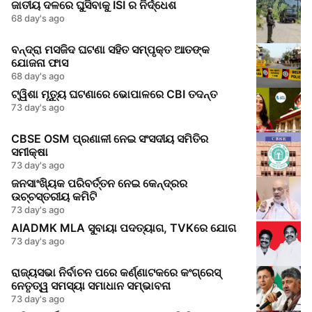
ଜାତୀୟ ଦଳରେ ଘୁସିବାକୁ ISI ର ନିର୍ଦ୍ଧେଶ
68 day's ago
ବନ୍ଦ୍ରା ମସଜିଦ ଘଟଣା ସହିତ ସମ୍ପୃକ୍ତ ଆତଙ୍କ
ଯୋଜନା ଫାସ
68 day's ago
ଟ୍ୱିଶା ମୃତ୍ୟୁ ଘଟଣାରେ ଭୋପାଳରେ CBI ତଦନ୍ତ
73 day's ago
CBSE OSM ପ୍ରଣାଳୀ ନେଇ ସଂସଦୀୟ ସମିତିର
ସମୀକ୍ଷା
73 day's ago
ଜନସାଂଖ୍ୟିକ ପରିବର୍ତ୍ତନ ନେଇ କେନ୍ଦ୍ରର
ଉଚ୍ଚସ୍ତରୀୟ କମିଟି
73 day's ago
AIADMK MLA ସୁବାୟା ପଦତ୍ୟାଗ, TVKରେ ଯୋଗ
73 day's ago
ରାଜ୍ୟସଭା ନିର୍ବାଚନ ପରେ କର୍ଣ୍ଣାଟକରେ କଂଗ୍ରେସ୍
ନେତୃତ୍ୱ ସମସ୍ୟା ସମାଧାନ ସମ୍ଭାବନା
73 day's ago