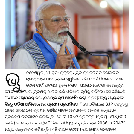
ଭୁ
ବନେଶ୍ୱର, 21 ଜୁନ: ଯୁକ୍ତରାଷ୍ଟ୍ର ରାଷ୍ଟ୍ରପତି ଡୋନାଲ୍ଡ
ଟ୍ରମ୍ପଙ୍କ ଆମନ୍ତ୍ରଣ ସ୍ୱୀକାର କରି ବେଉଁ ଡିନରରେ ଯୋଗ
ଦେବା ପାଇଁ ଅବସର ଥିଲେ ମଧ୍ୟ, ପ୍ରଧାନମନ୍ତ୍ରୀ ନରେନ୍ଦ୍ର
ମୋଦୀ ସେହି ଆମନ୍ତ୍ରଣକୁ ଖାରଜ କରି ଓଡିଶାର ଭୂମିକୁ ବର୍ଜିଲେ। ସେ କହିଛନ୍ତି,
“ମୋତେ ମହାପ୍ରଭୁ ଜଗନ୍ନାଥଙ୍କ ଭୂମି ଆକର୍ଷିତ କଲା। ଟ୍ରମ୍ପଙ୍କୁ ଧନ୍ୟବାଦ,
କିନ୍ତୁ ଓଡିଶା ଆସିବା ମୋର ପ୍ରଥମ ପ୍ରାଥମିକତା।”
ସେ ଓଡିଶାରେ BJP ନେତୃତ୍ୱ
ରାଜ୍ୟ ସରକାରର ପ୍ରଥମ ବାର୍ଷିକ ପାଳନ ଅବସରରେ ଅନେକ ଉନ୍ନୟନ
ପ୍ରକଳ୍ପ ଉଦଘାଟନ କରିଛନ୍ତି। ମୋଦୀ 105ଟି ପ୍ରକଳ୍ପ (ମୂଲ୍ୟ: ₹18,600
କୋଟି) ର ଉଦ୍‌ଘାଟନ ସହିତ “ଓଡିଶା ଭବିଷ୍ୟତ ଦୃଷ୍ଟିପତ୍ର 2036 ଓ 2047”
ମଧ୍ୟ ଉନ୍ମୋଚନ କରିଛନ୍ତି। ଏହି ଚୟନ ଦେଖାଏ ଯେ ମୋଦୀ ଜନଭାବନା,