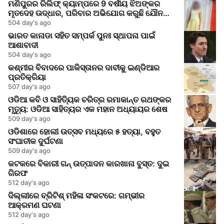
ମଣିପୁରର ରିଲିଫ୍ କ୍ୟାମ୍ପରେ 9 ବର୍ଷୀୟ ଝିଅଙ୍କର
ମୃତଦେହ ଉଦ୍ଧାର, ପରିବାର ଅଭିଯୋଗ କରୁଛି ଯୌନ
ଆକ୍ରମଣର
504 day's ago
ଭାରତ କାନାଡା ସହିତ ସମ୍ପର୍କ ପୁନଃ ସ୍ଥାପନା ପାଇଁ
ଆଶାବାଦୀ
504 day's ago
କଶ୍ମୀର ବିବାଦରେ ପାକିସ୍ତାନର ଦାବୀକୁ ଇଣ୍ଡିଆର
ପ୍ରତିକ୍ରିୟା
507 day's ago
ଓଡିଆ କବି ଓ ସାହିତ୍ୟିକ ଚରିତ୍ର ରମାକାନ୍ତ ରଥଙ୍କର
ମୃତ୍ୟୁ: ଓଡିଆ ସାହିତ୍ୟର ଏକ ମହାନ ଅଧ୍ୟାୟର ଶେଷ
509 day's ago
ଓଡିଶାରେ ହୋଲୀ ଉତ୍ସବ ମଧ୍ୟରେ ୫ ହତ୍ୟା, ବହୁତ
ସଂଘାତୀକ ଦୁର୍ଘଟଣା
509 day's ago
କଟକରେ ବିକାରୀ ଗନ୍ ଉତ୍ପାଦନ କାରଖାନା ବୁସ୍ତ: ଦୁଇ
ଗିରଫ
512 day's ago
ଦିଲ୍ଲୀରେ ବ୍ରିଟିଶ୍ ମହିଳା ସଂକଟରେ: ଗମ୍ଭୀର
ଆକ୍ରମଣ ଘଟଣା
512 day's ago