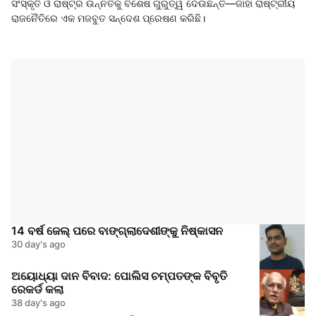
ସଂସ୍କୃତି ଓ ରାଷ୍ଟ୍ର ଉନ୍ନତିକୁ ବିଶେଷ ଗୁରୁତ୍ୱ ଦେଉଛନ୍ତି—ଜାହା ରାଷ୍ଟ୍ରୀୟ
ରାଜନୈତିରେ ଏକ ମଜବୁତ ସନ୍ଦେଶ ପ୍ରେଷଣ କରିଛି।
14 ବର୍ଷ ଜେଲ୍ ପରେ ବାଙ୍ଗ୍ଲାଦେଶୀଙ୍କୁ ନିଷ୍କାସନ
30 day's ago
ଅୟୋଧ୍ୟା ଦାନ ବିବାଦ: ପୋଲିସ ଚମ୍ପତଙ୍କ ବିବୃତି
ରେକର୍ଡ କଲା
38 day's ago