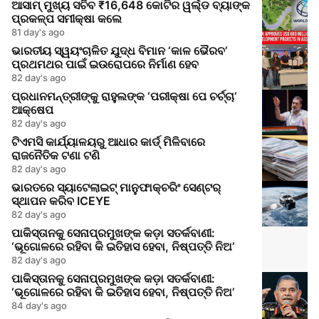
ଆସାମ୍ ମୁଖ୍ୟ ସଚିବ ₹16,648 କୋଟିର ୱର୍ଲ୍ଡ ବ୍ୟାଙ୍କ
ପ୍ରକଳ୍ପ ସମୀକ୍ଷା କଲେ
81 day's ago
ଭାରତୀୟ ସ୍ୱୟଂଚାଳିତ ଯୁଦ୍ଧ ବିମାନ ‘କାଳ ଭୈରବ’
ପ୍ରଥମଥର ପାଇଁ ଇଉରୋପରେ ନିର୍ମାଣ ହେବ
82 day's ago
ପ୍ରଧାନମନ୍ତ୍ରୀଙ୍କୁ ରାହୁଲଙ୍କ ‘ପରୀକ୍ଷା ପେ ଚର୍ଚ୍ଚା’
ଆକ୍ଷେପ
82 day's ago
ଟିଏମସି କାର୍ଯ୍ୟାଳୟରୁ ଆଧାର କାର୍ଡ୍ ମିଳିବାରେ
ରାଜନୈତିକ ଟଣା ଟଣି
82 day's ago
ଭାରତରେ ସ୍ୟାଟେଲାଇଟ୍ ମାନୁଫାକ୍ଚରିଂ ସେଣ୍ଟର୍
ସ୍ଥାପନ କରିବ ICEYE
82 day's ago
ପାକିସ୍ତାନକୁ ସେନାପ୍ରମୁଖଙ୍କ କଡ଼ା ସତର୍କବାଣୀ:
‘ଭୂଗୋଳରେ ରହିବା କି ଇତିହାସ ହେବା, ନିଷ୍ପତ୍ତି ନିଅ’
82 day's ago
ପାକିସ୍ତାନକୁ ସେନାପ୍ରମୁଖଙ୍କ କଡ଼ା ସତର୍କବାଣୀ:
‘ଭୂଗୋଳରେ ରହିବା କି ଇତିହାସ ହେବା, ନିଷ୍ପତ୍ତି ନିଅ’
84 day's ago