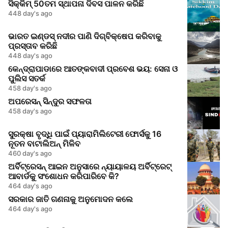
ସିକ୍କିମ୍ 50ତମ ସ୍ଥାପନା ଦିବସ ପାଳନ କରିଛି
448 day's ago
ଭାରତ ଇଣ୍ଡସ୍ ନଦୀର ପାଣି ଦିଗ୍ବିକ୍ଷେପ କରିବାକୁ
ପ୍ରସ୍ତାବ କରିଛି
448 day's ago
କେନ୍ଦ୍ରାପାଡାରେ ଆତଙ୍କବାଦୀ ପ୍ରବେଶ ଭୟ: ସେନା ଓ
ପୁଲିସ ସତର୍କ
458 day's ago
ଅପରେସନ୍ ସିନ୍ଦୁର ସଫଳତା
458 day's ago
ସୁରକ୍ଷା ବୃଦ୍ଧି ପାଇଁ ପ୍ୟାରାମିଲିଟେରୀ ଫୋର୍ସକୁ 16
ନୂତନ ବାଟାଲିଅନ୍ ମିଳିବ
460 day's ago
ଅର୍ବିଟ୍ରେସନ୍ ଆଇନ ଅନୁସାରେ ନ୍ୟାୟାଳୟ ଅର୍ବିଟ୍ରେଟ୍
ଆବାର୍ଡକୁ ସଂଶୋଧନ କରିପାରିବେ କି?
464 day's ago
ସରକାର ଜାତି ଗଣନାକୁ ଅନୁମୋଦନ କଲେ
464 day's ago