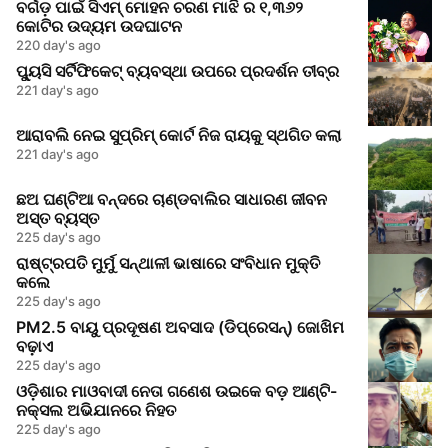
ବର୍ଗଡ଼ ପାଇଁ ସିଏମ୍ ମୋହନ ଚରଣ ମାଝି ର ୧,୩୬୨
କୋଟିର ଉଦ୍ୟମ ଉଦଘାଟନ
220 day's ago
ପ୍ୟୁସି ସର୍ଟିଫିକେଟ୍ ବ୍ୟବସ୍ଥା ଉପରେ ପ୍ରଦର୍ଶନ ତୀବ୍ର
221 day's ago
ଆରାବଲି ନେଇ ସୁପ୍ରିମ୍ କୋର୍ଟ ନିଜ ରାୟକୁ ସ୍ଥଗିତ କଲା
221 day's ago
ଛଅ ଘଣ୍ଟିଆ ବନ୍ଦରେ ଚାଣ୍ଡବାଲିର ସାଧାରଣ ଜୀବନ
ଅସ୍ତ ବ୍ୟସ୍ତ
225 day's ago
ରାଷ୍ଟ୍ରପତି ମୁର୍ମୁ ସନ୍ଥାଳୀ ଭାଷାରେ ସଂବିଧାନ ମୁକ୍ତି
କଲେ
225 day's ago
PM2.5 ବାୟୁ ପ୍ରଦୂଷଣ ଅବସାଦ (ଡିପ୍ରେସନ୍) ଜୋଖିମ
ବଢ଼ାଏ
225 day's ago
ଓଡ଼ିଶାର ମାଓବାଦୀ ନେତା ଗଣେଶ ଉଇକେ ବଡ଼ ଆଣ୍ଟି-
ନକ୍ସଲ ଅଭିଯାନରେ ନିହତ
225 day's ago