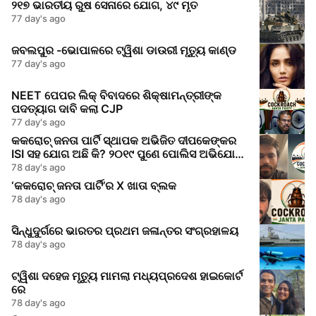
୨୧୭ ଭାରତୀୟ ରୁଷ ସେନାରେ ଯୋଗ, ୪୯ ମୃତ
77 day's ago
ଜବଲପୁର -ଭୋପାଳରେ ଟ୍ୱିଶା ଡାଉରୀ ମୃତ୍ୟୁ କାଣ୍ଡ
77 day's ago
NEET ପେପର ଲିକ୍‌ ବିବାଦରେ ଶିକ୍ଷାମନ୍ତ୍ରୀଙ୍କ
ପଦତ୍ୟାଗ ଦାବି କଲା CJP
77 day's ago
କକରୋଚ୍ ଜନତା ପାର୍ଟି ସ୍ଥାପକ ଅଭିଜିତ ଦୀପକେଙ୍କର
ISI ସହ ଯୋଗ ଅଛି କି? ୨୦୧୯ ପୁଣେ ପୋଲିସ ଅଭିଯୋଗ
କଣ କହୁଛି
78 day's ago
‘କକରୋଚ୍ ଜନତା ପାର୍ଟି’ର X ଖାତା ବ୍ଲକ
78 day's ago
ସିନ୍ଧୁଦୁର୍ଗରେ ଭାରତର ପ୍ରଥମ ଜଳାନ୍ତର ସଂଗ୍ରହାଳୟ
78 day's ago
ଟ୍ୱିଶା ଦହେଜ ମୃତ୍ୟୁ ମାମଲା ମଧ୍ୟପ୍ରଦେଶ ହାଇକୋର୍ଟ
ରେ
78 day's ago