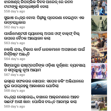
ଝାରଖଣ୍ଡ୍ ରିପବ୍ଲିକ ଦିବସ ପାରେଡ୍ ରେ ରତନ
ଟାଟାଙ୍କୁ ଶ୍ରଦ୍ଧାଞ୍ଜଳି ଦେଲା
558 day's ago
ସୁଭାଷ ଚନ୍ଦ୍ର ବୋସ: ପିଢ଼ୀକୁ ପ୍ରେରଣା ଦେଇଥିବା ଏକ
ଉତ୍ତରାଧିକାର
562 day's ago
ପାର୍ଲାମେଣ୍ଟରୀ ପ୍ୟାନେଲ୍ ଅପନା ଓଫ୍ ବାକ୍ଫ୍ ବିଲ୍
ଉପରେ ବୈଠକ ଆୟୋଜନ କଲା
563 day's ago
ନକଲି ରାସନ୍ ବିଭାଗ କାର୍ଡ ଧାରକମାନେ ଅପହାରଣ ପାଇଁ
ନିର୍ଦ୍ଦିଷ୍ଟ ଅଛନ୍ତି
564 day's ago
ସିଙ୍ଗାପୁର ରାଷ୍ଟ୍ରପତିଙ୍କ ଓଡ଼ିଶା ଦୂର୍ଦ୍ଶନା: ବ୍ୟବସାୟ
ଓ ସମୃଦ୍ଧିକୁ ନୂଆ ଆୟାମ
567 day's ago
ଇସ୍ରୋ ସଫଳତାର ସୋପାନ: ସପେସ ଡକିଂ ଅଭିଯାନରେ
ଦୁଇ ଉପଗ୍ରହକୁ ଆକାଶରେ ଯୋଡିଲା
568 day's ago
ବାନ୍ଦ୍ରା ରେସ୍ତୋରାନ୍ ବାହାରେ ଆକ୍ରମଣରେ ଆହତ
ସଈଫ ଅଲୀ ଖାନ: ପୋଲିସ ତଦନ୍ତ ଆରମ୍ଭ କଲା
569 day's ago