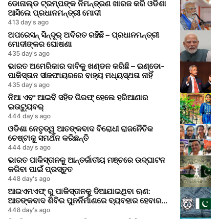
ଡୋନାଲ୍ଡ ଟ୍ରମ୍ପଙ୍କ ନିମନ୍ତ୍ରଣ ଖାରଜ କରି ଓଡିଶା
ଆସିଲେ ପ୍ରଧାନମନ୍ତ୍ରୀ ମୋଦୀ
413 day's ago
ଅପରେସନ୍ ସିନ୍ଦୂର୍ ଅବିରତ ରହିଛି – ପ୍ରଧାନମନ୍ତ୍ରୀ
ମୋଦୀଙ୍କର ଘୋଷଣା
435 day's ago
ଭାରତ ଅମେରିକାର ଦାବିକୁ ଖଣ୍ଡନ କରିଛି – ଇଣ୍ଡୋ-
ପାକିସ୍ତାନ ସୀଜଫାୟରରେ ବାହ୍ୟ ମଧ୍ୟସ୍ଥତା ନାହିଁ
435 day's ago
ନିଆ ଏବଂ ଆଇବି ସହିତ ଗିରଫ୍ ହେଲେ ହରିଆଣାର
ଇଉଟ୍ୟୁବର୍
444 day's ago
ଓଡିଶା ନେତୃତ୍ୱ ଆତଙ୍କବାଦ ବିରୋଧୀ ରାଜନୈତିକ
ଚେଷ୍ଟାକୁ ସମର୍ଥନ କରିଛନ୍ତି
444 day's ago
ଭାରତ ପାକିସ୍ତାନକୁ ଆନ୍ତର୍ଜାତୀୟ ମଞ୍ଚରେ ଉଦ୍‌ଘାଟନ
କରିବା ପାଇଁ ପ୍ରସ୍ତୁତ
448 day's ago
ଆଇଏମଏଫ୍ ରୁ ପାକିସ୍ତାନକୁ ଦିଆଯାଇଥିବା ଋଣ:
ଆତଙ୍କବାଦ ଶିବିର ପୁନର୍ନିର୍ମାଣରେ ବ୍ୟବହାର ହେବାର
ଆଶଙ୍କା
448 day's ago