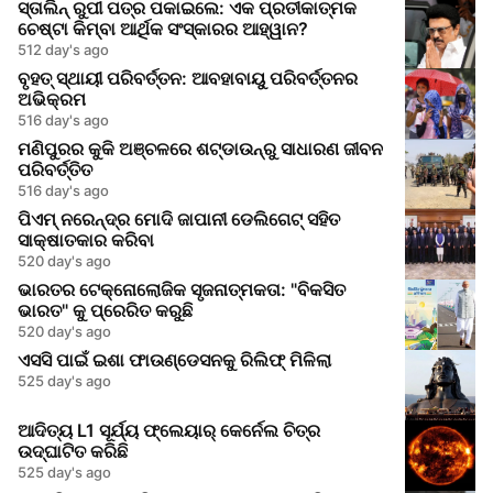
ସ୍ତାଲିନ୍ ରୁପୀ ପତ୍ର ପକାଇଲେ: ଏକ ପ୍ରତୀକାତ୍ମକ
ଚେଷ୍ଟା କିମ୍ବା ଆର୍ଥିକ ସଂସ୍କାରର ଆହ୍ୱାନ?
512 day's ago
ବୃହତ୍ ସ୍ଥାୟୀ ପରିବର୍ତ୍ତନ: ଆବହାବାୟୁ ପରିବର୍ତ୍ତନର
ଅଭିକ୍ରମ
516 day's ago
ମଣିପୁରର କୁକି ଅଞ୍ଚଳରେ ଶଟ୍ଡାଉନ୍‌ରୁ ସାଧାରଣ ଜୀବନ
ପରିବର୍ତ୍ତିତ
516 day's ago
ପିଏମ୍ ନରେନ୍ଦ୍ର ମୋଦି ଜାପାନୀ ଡେଲିଗେଟ୍ ସହିତ
ସାକ୍ଷାତକାର କରିବା
520 day's ago
ଭାରତର ଟେକ୍ନୋଲୋଜିକ ସୃଜନାତ୍ମକତା: "ବିକସିତ
ଭାରତ" କୁ ପ୍ରେରିତ କରୁଛି
520 day's ago
ଏସସି ପାଇଁ ଇଶା ଫାଉଣ୍ଡେସନକୁ ରିଲିଫ୍ ମିଳିଲା
525 day's ago
ଆଦିତ୍ୟ L1 ସୂର୍ଯ୍ୟ ଫ୍ଲେୟାର୍ କେର୍ନେଲ ଚିତ୍ର
ଉଦ୍ଘାଟିତ କରିଛି
525 day's ago