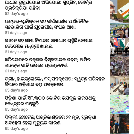
ଆଧାର ଦୁରୁପଯୋଗ ଅଭିଯୋଗ: ସୁପ୍ରିମ୍ କୋର୍ଟ୍‌ର
ପ୍ରତିକ୍ରିୟା ଚାହିଦା
52 day's ago
ଉତ୍ତର-ପୂର୍ବାଞ୍ଚଳ ସହ ଦୀର୍ଘକାଳୀନ ଅର୍ଥନୈତିକ
ସହଭାଗିତା ପାଇଁ ୟୁରୋପୀୟ ସଂଘର ଆଶା
61 day's ago
ଭାରତ ସହ ସୀମା ବିବାଦର ସମାଧାନ ଚାହୁଁଛି ନେପାଳ:
ବୈଦେଶିକ ମନ୍ତ୍ରୀ ଖାନାଲ
61 day's ago
ଛତିଶଗଡ଼ରେ ନକ୍ସଲ ବିସ୍ଫୋରକ ଜବତ; ଅମିତ
ଶାହଙ୍କ ଦାବି ଉପରେ ପ୍ରଶ୍ନବାଚୀ
61 day's ago
ଗ୍ରୀନ୍ ହାଇଡ୍ରୋଜେନ୍ ବସ୍ ପଦକ୍ଷେପ: ସ୍ୱଚ୍ଛ ପରିବହନ
ଦିଗରେ ଓଡ଼ିଶାର ବଡ଼ ପଦକ୍ଷେପ
65 day's ago
ଓଡ଼ିଶା ପାଇଁ ₹୮,୩୦୦ କୋଟିର ଉପକୂଳ ରାଜପଥକୁ
କେନ୍ଦ୍ରର ମଞ୍ଜୁରି
65 day's ago
ଦିଲ୍ଲୀ ହୋଟେଲ୍ ଅଗ୍ନିକାଣ୍ଡରେ ୨୧ ମୃତ, ସୁରକ୍ଷା
ଅବହେଳା ହେଲା ମୃତ୍ୟୁର କାରଣ
65 day's ago