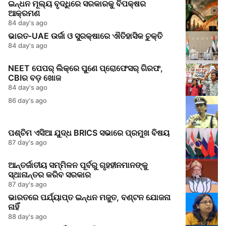
ଇନ୍ଧନ ମୂଲ୍ୟ ବୃଦ୍ଧିରେ ସରକାରକୁ ବିପକ୍ଷର
ଆକ୍ରମଣ
84 day's ago
ଭାରତ‑UAE ଉର୍ଜା ଓ ସୁରକ୍ଷାରେ ଐତିହାସିକ ଚୁକ୍ତି
84 day's ago
NEET ପେପର୍ ଲିକ୍‌ରେ ପୁଣେ ପ୍ରୋଫେସର୍‌ ଗିରଫ,
CBIର ବଡ଼ ଖୋଜ
84 day's ago
86 day's ago
ପଶ୍ଚିମ ଏସିଆ ଯୁଦ୍ଧ BRICS ସଭାରେ ପ୍ରମୁଖ ବିଷୟ
87 day's ago
ଆନ୍ତର୍ଜାତୀୟ ସମ୍ମିଳନ ପୂର୍ବରୁ ଗୃହହୀନମାନଙ୍କୁ
ସ୍ଥାନାନ୍ତର କରିବ ସରକାର
87 day's ago
ଭାରତରେ ପର୍ଯ୍ୟାପ୍ତ ଇନ୍ଧନ ମଜୁତ, ବଣ୍ଟନ ଯୋଜନା
ନାହିଁ
88 day's ago