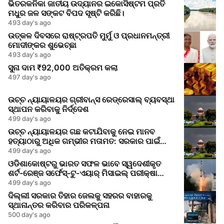
ଭିତରକନିକା ଜାତୀୟ ଉଦ୍ୟାନର ଇକୋସିଷ୍ଟମ ପ୍ରତି
ମଧୁର ଜଳ ସଙ୍କଟ ବିପଦ ସୃଷ୍ଟି କରିଛି।
493 day's ago
ଉତ୍କଳ ଦିବସରେ ରାଷ୍ଟ୍ରପତି ମୁର୍ମୁ ଓ ପ୍ରଧାନମନ୍ତ୍ରୀ
ମୋଦୀଙ୍କର ଶୁଭେଚ୍ଛା
493 day's ago
ସୁନା ଦାମ ₹92,000 ଅତିକ୍ରମ କଲା
497 day's ago
ଉଚ୍ଚ ନ୍ୟାୟାଳୟର ଗ୍ରୀବାନ୍ସ ରେଡ୍ରେସାଲ୍ ବ୍ୟବସ୍ଥା
ସ୍ଥାପନ କରିବାକୁ ନିର୍ଦ୍ଦେଶ
499 day's ago
ଉଚ୍ଚ ନ୍ୟାୟାଳୟର ଗଛ କଟାଯିବାକୁ ନେଇ ମାନବ
ହତ୍ୟାଠାରୁ ଅଧିକ ଗମ୍ଭୀର ମତାମତ: ସରକାର ପାଇଁ
ଜାଗୃକତା ସଙ୍କେତ
499 day's ago
ଓଡିଶାକୋଷ୍ଟରୁ ଭାରତ ସଫଳ ଭାବେ ସ୍ୱଦେଶୀକୃତ
ଶର୍ଟ-ରେଞ୍ଜ ସର୍ଫେସ୍-ଟୁ-ଏୟାର୍ ମିସାଇଲ୍ ପରୀକ୍ଷା
କରିଲା
499 day's ago
ଦିଲ୍ଲୀ ସରକାର ତିହାର ଜେଲକୁ ସହରର ବାହାରକୁ
ସ୍ଥାନାନ୍ତର କରିବାର ପରିକଳ୍ପନା
500 day's ago