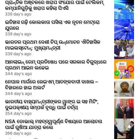
ପ୍ରାନ୍ତିକ ଅଞ୍ଚଳରେ ଖରାପ ସଂଯୋଗ ପାଇଁ ଟେଲିକମ୍
କମ୍ପାନିଗୁଡ଼ିକୁ ଖରାପ କହିଲା ପିଏସି
339 day's ago
ଇତିହାସ ଗଢ଼ି କୋଲକାତା ପସିଲା ଏକ ନୂତନ ମେଟ୍ରୋ
ଯୁଗରେ
339 day's ago
ଭାରତର ପ୍ରଥମ ଦେଶୀ ଚିପ୍ ଉନ୍ମୋଚନ ଐତିହାସିକ
ମାଇଲସ୍ଟୋନ୍: ମୁଖ୍ୟମନ୍ତ୍ରୀ
339 day's ago
ଆନଲାଇନ୍ ଗେମ୍ ପ୍ରତିଷେଧ ପରେ ସରକାର ବିରୁଦ୍ଧରେ
ପ୍ରଥମ ଆଇନ ଲଢେଇ
344 day's ago
ନେପାଳ ମାର୍ଗରେ ଜେଇଏମ୍ ଆତଙ୍କବାଦୀ ଦାଖଲ –
ବିହାରରେ ହାଇ ଅଲର୍ଟ
344 day's ago
ଭାରତୀୟ ବାହ୍ୟମନ୍ତ୍ରୀଙ୍କର ୱାଙ୍ଗ ଇ ସହ ମିଟିଂ,
ଦୁଇପକ୍ଷୀୟ ସମ୍ପର୍କ ବୃଦ୍ଧି ପାଇଁ ଚର୍ଚ୍ଚା
354 day's ago
NSA ଡୋଭାଲ୍ ମହତ୍ତ୍ୱପୂର୍ଣ୍ଣ ବିଷୟରେ ଆଲୋଚନା
ପାଇଁ ରୁଷିଆ ଯାତ୍ରା କଲେ
366 day's ago