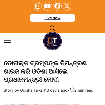
Live now
ଡୋନାଲ୍ଡ ଟ୍ରମ୍ପଙ୍କ ନିମନ୍ତ୍ରଣ
ଖାରଜ କରି ଓଡିଶା ଆସିଲେ
ପ୍ରଧାନମନ୍ତ୍ରୀ ମୋଦୀ
Story by Odisha Talks
413 day's ago
•
2 min read