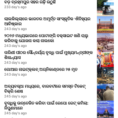
ବଡ଼ ବ୍ରହ୍ମପୁର ସହର ଗଢ଼ି ଉଠୁଛି
233 day's ago
ଲାଲକିଲ୍ଲାରେ ଭାରତର ଅମୂର୍ତ୍ତ ସାଂସ୍କୃତିକ ଐତିହ୍ୟର
ଆବିଷ୍କାର
243 day's ago
୨୦୨୬ ମଧ୍ୟଭାଗରେ ପୋଟାଙ୍ଗି ବକ୍ସାଇଟ ଖଣି ଚାଲୁ
କରିବାକୁ ଯୋଜନା କଲା ନାଲକୋ
243 day's ago
ତାରିଣୀ ପୀଠର ସୌନ୍ଦର୍ଯ୍ୟ ବୃଦ୍ଧି ପାଇଁ ମୁଖ୍ୟମନ୍ତ୍ରୀଙ୍କ
ଶିଳାନ୍ୟାସ
243 day's ago
ଗୋଆର ନାଇଟ୍‌କ୍ଲବ୍ ଅଗ୍ନିକାଣ୍ଡରେ ୨୫ ମୃତ
243 day's ago
ଅବ୍ୟବସ୍ଥା ମଧ୍ୟରେ, ବାରବଟୀରେ ସମସ୍ତ ଟିକେଟ୍
ବିକ୍ରି ଶେଷ
245 day's ago
ବୃଦ୍ଧିକୁ ଉତ୍ତେଜିତ କରିବା ପାଇଁ ରେପୋ ରେଟ୍ କମିଲା:
ନିପୁଣମାନେ
245 day's ago