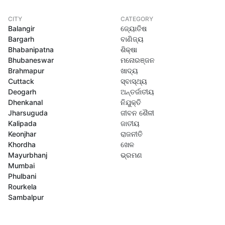
CITY
CATEGORY
Balangir
ଜ୍ୟୋତିଷ
Bargarh
ବାଣିଜ୍ୟ
Bhabanipatna
ଶିକ୍ଷା
Bhubaneswar
ମନୋରଞ୍ଜନ
Brahmapur
ଖାଦ୍ୟ
Cuttack
ସ୍ବାସ୍ଥ୍ୟ
Deogarh
ଅନ୍ତର୍ଜାତୀୟ
Dhenkanal
ନିଯୁକ୍ତି
Jharsuguda
ଜୀବନ ଶୈଳୀ
Kalipada
ଜାତୀୟ
Keonjhar
ରାଜନୀତି
Khordha
ଖେଳ
Mayurbhanj
ଭ୍ରମଣ
Mumbai
Phulbani
Rourkela
Sambalpur