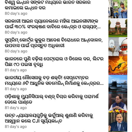
ବିଶ୍ୱ ଇନ୍ଧନ ସଙ୍କଟ ମଧ୍ୟରେ ଭାରତ ସରକାର
କମାଇଲେ ଇନ୍ଧନ ଦର
80 day's ago
ସରକାରୀ ଆଇନ ପ୍ୟାନେଲରେ ମହିଳା ଆଇନଜୀବୀଙ୍କ
ପାଇଁ ୩୦% ସଂରକ୍ଷଣ ଦାବିରେ କେନ୍ଦ୍ର ଓ ରାଜ୍ୟଙ୍କୁ
ସୁପ୍ରିମକୋର୍ଟର ନୋଟିସ
80 day's ago
ସୁପ୍ରିମ୍ କୋର୍ଟ୍‌ର କୁକୁର ଆଦେଶ ବିରୋଧରେ ଆନ୍ଦୋଳନ,
ଉପବାସ ପାଇଁ ପ୍ରସ୍ତୁତ ଅଧିକାରୀ
80 day's ago
ଭାରତରେ ପୁଣି ବଢ଼ିଲା ପେଟ୍ରୋଲ ଓ ଡିଜେଲ ଦର, ଲିଟର
ପିଛା ୯୦ ପଇସା ବୃଦ୍ଧି
81 day's ago
ଭାରତୀୟ ନୌସେନାକୁ ବଡ଼ ଶକ୍ତି! ସେପ୍ଟେମ୍ବର
ମଧ୍ୟରେ ୬ଟି ଆଧୁନିକ ସବମେରିନ୍ ନିର୍ମାଣକୁ କେନ୍ଦ୍ରର
ମଞ୍ଜୁରି
81 day's ago
ଓଡ଼ିଶାକୁ ମ୍ୟୁନିସିପାଲ୍ ବଣ୍ଡ୍ ବିଚାର କରିବାକୁ ପରାମର୍ଶ
ଦେଲେ ପାଣ୍ଡେ
81 day's ago
ଉଚ୍ଚ ନ୍ୟାୟାଳୟଗୁଡ଼ିକୁ ଭର୍ଚୁଆଲ୍ ଶୁଣାଣି କରିବାକୁ
ଆହ୍ୱାନ କଲେ CJI ସୂର୍ଯ୍ୟକାନ୍ତ
81 day's ago