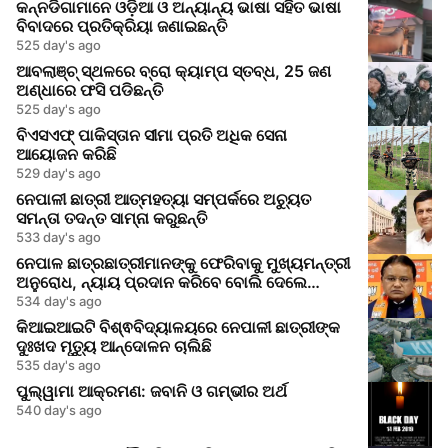
କନ୍ନଡିଗାମାନେ ଓଡ଼ିଆ ଓ ଅନ୍ୟାନ୍ୟ ଭାଷା ସହିତ ଭାଷା
ବିବାଦରେ ପ୍ରତିକ୍ରିୟା ଜଣାଇଛନ୍ତି
525 day's ago
ଆବଲାଞ୍ଚ୍ ସ୍ଥଳରେ ବ୍ରୋ କ୍ୟାମ୍ପ ସ୍ତବ୍ଧ, 25 ଜଣ
ଅଣ୍ଧାରେ ଫସି ପଡିଛନ୍ତି
525 day's ago
ବିଏସଏଫ୍ ପାକିସ୍ତାନ ସୀମା ପ୍ରତି ଅଧିକ ସେନା
ଆୟୋଜନ କରିଛି
529 day's ago
ନେପାଳୀ ଛାତ୍ରୀ ଆତ୍ମହତ୍ୟା ସମ୍ପର୍କରେ ଅଚ୍ୟୁତ
ସମନ୍ତା ତଦନ୍ତ ସାମ୍ନା କରୁଛନ୍ତି
533 day's ago
ନେପାଳ ଛାତ୍ରଛାତ୍ରୀମାନଙ୍କୁ ଫେରିବାକୁ ମୁଖ୍ୟମନ୍ତ୍ରୀ
ଅନୁରୋଧ, ନ୍ୟାୟ ପ୍ରଦାନ କରିବେ ବୋଲି ଦେଲେ
ଆଶ୍ୱାସନା
534 day's ago
କିଆଇଆଇଟି ବିଶ୍ଵବିଦ୍ୟାଳୟରେ ନେପାଳୀ ଛାତ୍ରୀଙ୍କ
ଦୁଃଖଦ ମୃତ୍ୟୁ ଆନ୍ଦୋଳନ ଚାଲିଛି
535 day's ago
ପୁଲ୍ୱାମା ଆକ୍ରମଣ: ଜବାନି ଓ ଗମ୍ଭୀର ଅର୍ଥ
540 day's ago