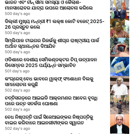
ଭାରତ ଏବଂ ଚୀନ୍ ସୀମା ସମସ୍ୟା ଓ କୈଲାଶ-
ମାନସାରୋବର ଯାତ୍ରା ଉପରେ ଆଲୋଚନା କରିଲେ
500 day's ago
ଦିଲ୍ଲୀ ମୁଖ୍ୟ ମନ୍ତ୍ରୀ ₹1 ଲକ୍ଷ କୋଟି ବଜେଟ୍ 2025-
26 ପ୍ରସ୍ତୁତ କଲେ
500 day's ago
ସିମ୍ଲିପାଳ ଟାଇଗର ରିଜର୍ଭକୁ ଶୀଘ୍ର ରାଷ୍ଟ୍ରୀୟ ପାର୍କ
ଅର୍ଥାତ ସ୍ଥାନାନ୍ତର ଦିଆଯିବ
500 day's ago
ଓଡିଶାରେ ଦେଶୀୟ ସେମିକଣ୍ଡକ୍ଟର ଚିପ୍ ଉତ୍ପାଦନ
ଡିସେମ୍ବର 2025 ପର୍ଯ୍ୟନ୍ତ ସମ୍ଭାବିତ
501 day's ago
କଂଗ୍ରେସ୍ ବେଧ ଭାବରେ ୱାକ୍ଫ୍ ସଂଶୋଧନ ବିଲକୁ
ସମାଲୋଚନା କରୁଛି
502 day's ago
ଚତ୍ତିସଗଡ଼ରେ ଆଇଇଡି ଆକ୍ରମଣର ଆବେଗ ବୃଦ୍ଧି
ପରେ ଉଚ୍ଚ ସତର୍କତା ଘୋଷଣା
502 day's ago
ବେଧ ନିଷ୍ପତ୍ତି ପାଇଁ ସିଜେଆଇଙ୍କର ନିଷ୍ପତ୍ତିକୁ
ବାଇର କରିବାରେ ଆଇନଜୀବୀଙ୍କର ସ୍ୱାଗତ
502 day's ago