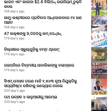
ଭାରତ ଏବଂ କାନାଡା $2.6 ବିଲିଅନ୍ ଉରାନିୟମ୍ ଚୁକ୍ତି
କଲେ
158 day's ago
ଜାମୁ-କଶ୍ମୀରରେ ପ୍ରତିବାଦ ଆନ୍ଦୋଳନରେ ୧୪ ଜଣ
ଆହତ
158 day's ago
47 ଲକ୍ଷଙ୍କୁ 9,000ରୁ କମ୍ ପେନ୍ସନ୍
179 day's ago
ଦିଲ୍ଲୀରେ ସ୍କୁଲ୍‌ଗୁଡ଼ିକୁ ବମ୍ବ ଥ୍ରେଟ୍
179 day's ago
ଗଜପତିରେ ତିବ୍ବତୀୟ ନାବାଳିକାଙ୍କୁ ବଳାତ୍କାର
179 day's ago
ସିଏମ୍ ମୋହନ ଚରଣ ମାଝି ୧,୫୪୩ ନୂଆ ନିଯୁକ୍ତିକୁ
ସତ୍ୟନିଷ୍ଠା ରଖିବାକୁ ଉଦ୍ୟୋଗ ଦେଲେ
220 day's ago
ପଥ ଉତ୍ସବ ୪ ଜାନୁଆରୀରୁ ଆରମ୍ଭ
220 day's ago