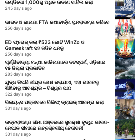
ଇଣ୍ଡିଗୋ 1,000ରୁ ଅଧିକ ଉଡାଣ ବାତିଲ କଲା
245 day's ago
ଭାରତ ଓ କାନାଡା FTA କଥାବାର୍ତ୍ତା ପୁନରାରମ୍ଭ କରିବେ
256 day's ago
ED ଫ୍ରୋଜ୍ କଲା ₹523 କୋଟି WinZo ଓ
Gameskraft ସହ ଜଡିତ ଧନକୁ
256 day's ago
ଘୂର୍ଣ୍ଣିବାତ୍ୟା ମନ୍ଥା କାକିନାଡାରେ ତଟସ୍ପର୍ଶ, ଓଡ଼ିଶାର
୧୫ ଜିଲ୍ଲା ପ୍ରଭାବିତ
283 day's ago
ଯୁଦ୍ଧ କିପରି ଶୀଘ୍ର ଶେଷ କରାଯାଏ, ଏହା ଭାରତରୁ
ଶିଖିବାକୁ ଆବଶ୍ୟକ – ବିଶ୍ୱର ପାଠ
322 day's ago
ରିଲାୟନ୍ସ ପଞ୍ଜାବରେ ରିଲିଫ୍ ଡ୍ରାଇଭ୍ ଆରମ୍ଭ କଲା
331 day's ago
ଉତ୍ତରାଖଣ୍ଡ ସୀମା ଅଞ୍ଚଳରେ ସୁରକ୍ଷା ବୃଦ୍ଧି: ଭାରତ-
ନେପାଳ ସୀମାରେ ଉଚ୍ଚସ୍ତରୀୟ ଚେତାବନୀ
331 day's ago