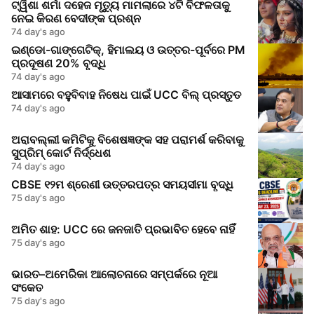
ଟ୍ୱିଶା ଶର୍ମା ଦହେଜ ମୃତ୍ୟୁ ମାମଲାରେ ୪ଟି ବିଫଳତାକୁ
ନେଇ କିରଣ ବେଦୀଙ୍କ ପ୍ରଶ୍ନ
74 day's ago
ଇଣ୍ଡୋ-ଗାଙ୍ଗେଟିକ୍, ହିମାଲୟ ଓ ଉତ୍ତର-ପୂର୍ବରେ PM
ପ୍ରଦୂଷଣ 20% ବୃଦ୍ଧି
74 day's ago
ଆସାମରେ ବହୁବିବାହ ନିଷେଧ ପାଇଁ UCC ବିଲ୍ ପ୍ରସ୍ତୁତ
74 day's ago
ଅରାବଲ୍ଲୀ କମିଟିକୁ ବିଶେଷଜ୍ଞଙ୍କ ସହ ପରାମର୍ଶ କରିବାକୁ
ସୁପ୍ରିମ୍‌ କୋର୍ଟ ନିର୍ଦ୍ଧେଶ
74 day's ago
CBSE ୧୨ମ ଶ୍ରେଣୀ ଉତ୍ତରପତ୍ର ସମୟସୀମା ବୃଦ୍ଧି
75 day's ago
ଅମିତ ଶାହ: UCC ରେ ଜନଜାତି ପ୍ରଭାବିତ ହେବେ ନାହିଁ
75 day's ago
ଭାରତ–ଅମେରିକା ଆଲୋଚନାରେ ସମ୍ପର୍କରେ ନୂଆ
ସଂକେତ
75 day's ago