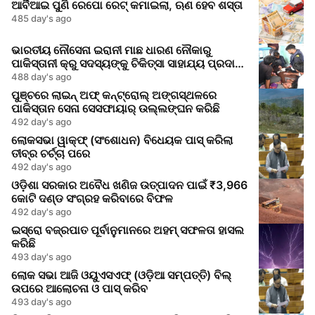
ଆର୍ବିଆଇ ପୁଣି ରେପୋ ରେଟ୍ କମାଇଲା, ଋଣ ହେବ ଶସ୍ତା
485 day's ago
ଭାରତୀୟ ନୌସେନା ଇରାନୀ ମାଛ ଧାରଣ ନୌକାରୁ
ପାକିସ୍ତାନୀ କ୍ରୁ ସଦସ୍ୟଙ୍କୁ ଚିକିତ୍ସା ସାହାଯ୍ୟ ପ୍ରଦାନ
କଲେ
488 day's ago
ପୁଞ୍ଚରେ ଲାଇନ୍ ଅଫ୍ କନ୍ଟ୍ରୋଲ୍ ଅଙ୍ଗସ୍ଥଳରେ
ପାକିସ୍ତାନ ସେନା ସେସଫାୟାର୍ ଉଲ୍ଲଙ୍ଘନ କରିଛି
492 day's ago
ଲୋକସଭା ୱାକ୍ଫ୍ (ସଂଶୋଧନ) ବିଧେୟକ ପାସ୍ କରିଲା
ତୀବ୍ର ଚର୍ଚ୍ଚା ପରେ
492 day's ago
ଓଡ଼ିଶା ସରକାର ଅବୈଧ ଖଣିଜ ଉତ୍ପାଦନ ପାଇଁ ₹3,966
କୋଟି ଦଣ୍ଡ ସଂଗ୍ରହ କରିବାରେ ବିଫଳ
492 day's ago
ଇସ୍ରୋ ବଜ୍ରପାତ ପୂର୍ବାନୁମାନରେ ଅହମ୍ ସଫଳତା ହାସଲ
କରିଛି
493 day's ago
ଲୋକ ସଭା ଆଜି ଓୟୁଏସଏଫ୍ (ଓଡ଼ିଆ ସମ୍ପତ୍ତି) ବିଲ୍
ଉପରେ ଆଲୋଚନା ଓ ପାସ୍ କରିବ
493 day's ago