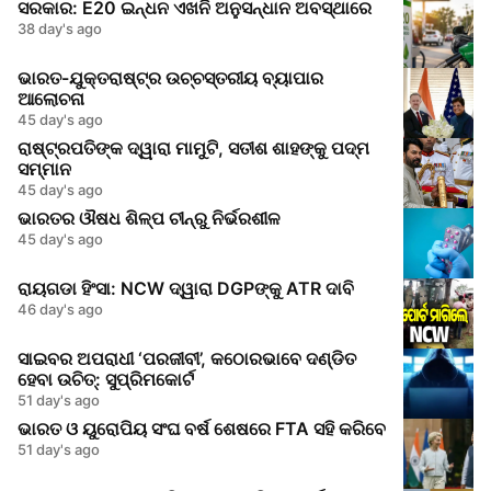
ସରକାର: E20 ଇନ୍ଧନ ଏଖନି ଅନୁସନ୍ଧାନ ଅବସ୍ଥାରେ
38 day's ago
ଭାରତ-ଯୁକ୍ତରାଷ୍ଟ୍ର ଉଚ୍ଚସ୍ତରୀୟ ବ୍ୟାପାର
ଆଲୋଚନା
45 day's ago
ରାଷ୍ଟ୍ରପତିଙ୍କ ଦ୍ୱାରା ମାମୁଟି, ସତୀଶ ଶାହଙ୍କୁ ପଦ୍ମ
ସମ୍ମାନ
45 day's ago
ଭାରତର ଔଷଧ ଶିଳ୍ପ ଚୀନ୍‌ରୁ ନିର୍ଭରଶୀଳ
45 day's ago
ରାୟଗଡା ହିଂସା: NCW ଦ୍ୱାରା DGPଙ୍କୁ ATR ଦାବି
46 day's ago
ସାଇବର ଅପରାଧୀ ‘ପରଜୀବୀ’, କଠୋରଭାବେ ଦଣ୍ଡିତ
ହେବା ଉଚିତ୍: ସୁପ୍ରିମକୋର୍ଟ
51 day's ago
ଭାରତ ଓ ୟୁରୋପିୟ ସଂଘ ବର୍ଷ ଶେଷରେ FTA ସହି କରିବେ
51 day's ago