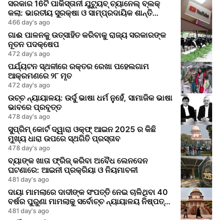
ସରକାର 16ଟି ପାକିସ୍ତାନୀ ଯୁଟ୍ୟୁବ୍ ଚ୍ୟାନେଲ୍ ବ୍ଲକ୍
କଲା: ଭାରତୀୟ ସୁରକ୍ଷା ଓ ସାମ୍ପ୍ରଦାୟିକ ଶାନ୍ତି
ଉପରେ ଭ୍ରମ ତଥ୍ୟ ପ୍ରଚାର
466 day's ago
ଗାଈ ପାଳନକୁ ଉତ୍ସାହିତ କରିବାକୁ ରାଜ୍ୟ ସରକାରଙ୍କ
ନୂତନ ପଦକ୍ଷେପ
472 day's ago
ପର୍ଯ୍ୟଟନ ସ୍ଥଳୀରେ ରକ୍ତର ରେଖା ପହେଲଗାମ
ଆକ୍ରମଣରେ ୨୮ ମୃତ
472 day's ago
ଉଚ୍ଚ ନ୍ୟାୟାଳୟ: ଉର୍ଦୁ ଭାଷା ଧର୍ମ ନୁହେଁ, ସାମାଜିକ ଭାଷା
ଭାବରେ ପ୍ରବୃତ୍ତ
478 day's ago
ସୁପ୍ରିମ୍ କୋର୍ଟ ଦ୍ୱାରା ଓକ୍‌ଫ୍ ଆଇନ 2025 ର କିଛି
ମୁଖ୍ୟ ଧାରା ଉପରେ ସ୍ଥଗିତି ପ୍ରସ୍ତାବ
478 day's ago
ବ୍ୟାଙ୍କ ଖାତା ଫ୍ରିଜ୍ କରିବା ଅବୈଧ ଲେନଦେନ
ଘଟଣାରେ: ଆଇନୀ ପ୍ରକ୍ରିୟା ଓ ନିୟମାବଳୀ
481 day's ago
ଦାୟା ମାମଲାରେ ଦାଦୀଙ୍କ ସଂପତ୍ତି ନେଇ ଚାଳିଥିବା 40
ବର୍ଷର ପୁରୁଣା ମାମଲାକୁ ସର୍ବୋଚ୍ଚ ନ୍ୟାୟାଳୟ ନିଷ୍ପତ୍ତି
କଲା
481 day's ago