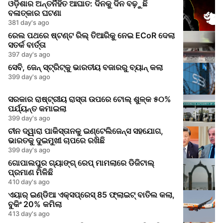
ଓଡ଼ିଶାର ଅନ୍ତର୍ନିହିତ ଆଘାତ: ଦିନକୁ ଦିନ ବଢ଼ୁଛି
ବଳାତ୍କାର ଘଟଣା
381 day's ago
ରେଲ ପଥରେ ଷ୍ଟଣ୍ଟ ରିଲ୍ ତିଆରିକୁ ନେଇ ECoR ଦେଲା
ସତର୍କ ବାର୍ତ୍ତା
397 day's ago
ସେବି, ଜେନ୍‌ ସ୍ଟ୍ରିଟ୍‌କୁ ଭାରତୀୟ ବଜାରରୁ ବ୍ୟାନ୍ କଲା
399 day's ago
ସରକାର ରାଷ୍ଟ୍ରୀୟ ରାସ୍ତା ଉପରେ ଟୋଲ୍ ଶୁଳ୍କ ୫୦%
ପର୍ଯ୍ୟନ୍ତ କମାଇଲା
399 day's ago
ଚୀନ ଦ୍ୱାରା ପାକିସ୍ତାନକୁ ଇଣ୍ଟେଲିଜେନ୍ସ ସହଯୋଗ,
ଭାରତକୁ ଦୁଇମୁଖୀ ଚାପରେ ରଖିଛି
399 day's ago
ଗୋପାଲପୁର ଗ୍ୟାଙ୍ଗ୍ ରେପ୍ ମାମଲାରେ ଡିଜିଟାଲ୍
ପ୍ରମାଣ ମିଳିଛି
410 day's ago
ଏୟାର୍ ଇଣ୍ଡିଆ ଏକ୍ସପ୍ରେସ୍ 85 ଫ୍ଲାଇଟ୍ ବାତିଲ କଲା,
ବୁକିଂ 20% କମିଲା
413 day's ago