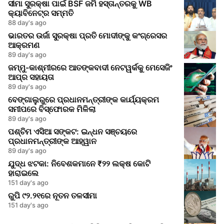
ସୀମା ସୁରକ୍ଷା ପାଇଁ BSF ଜମି ହସ୍ତାନ୍ତରକୁ WB
କ୍ୟାବିନେଟ୍‌ର ସମ୍ମତି
88 day's ago
ଭାରତର ଉର୍ଜା ସୁରକ୍ଷା ପ୍ରତି ମୋଦୀଙ୍କୁ କଂଗ୍ରେସର
ଆକ୍ରମଣ
89 day's ago
ଜମ୍ମୁ-କାଶ୍ମୀରରେ ଆତଙ୍କବାଦୀ ନେଟୱର୍କକୁ ମେସେଜିଂ
ଆପ୍‌ର ସହାୟତା
89 day's ago
ବେଙ୍ଗାଲୁରୁରେ ପ୍ରଧାନମନ୍ତ୍ରୀଙ୍କ କାର୍ଯ୍ୟକ୍ରମ
ସମୀପରେ ବିସ୍ଫୋରକ ମିଳିଲା
89 day's ago
ପଶ୍ଚିମ ଏସିଆ ସଙ୍କଟ: ଇନ୍ଧନ ସଞ୍ଚୟରେ
ପ୍ରଧାନମନ୍ତ୍ରୀଙ୍କ ଆହ୍ୱାନ
89 day's ago
ଯୁଦ୍ଧ ଝଟକା: ନିବେଶକମାନେ ₹୨୨ ଲକ୍ଷ କୋଟି
ହାରାଇଲେ
151 day's ago
ରୁପି ୯୨.୨୧ରେ ନୂତନ ତଳସୀମା
151 day's ago