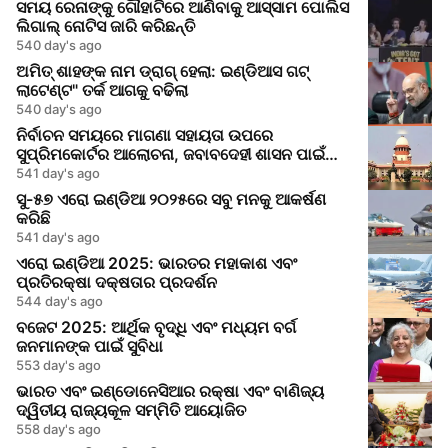
ସମୟ ରେନାଙ୍କୁ ଗୌହାଟିରେ ଆଣିବାକୁ ଆସ୍ସାମ ପୋଲିସ
ଲିଗାଲ୍ ନୋଟିସ ଜାରି କରିଛନ୍ତି
540 day's ago
ଅମିତ୍ ଶାହଙ୍କ ନାମ ଡ୍ରାଗ୍ ହେଲା: ଇଣ୍ଡିଆସ ଗଟ୍
ଲାଟେଣ୍ଟ" ତର୍କ ଆଗକୁ ବଢିଲା
540 day's ago
ନିର୍ବାଚନ ସମୟରେ ମାଗଣା ସହାୟତା ଉପରେ
ସୁପ୍ରିମକୋର୍ଟର ଆଲୋଚନା, ଜବାବଦେହୀ ଶାସନ ପାଇଁ
ଆହ୍ୱାନ
541 day's ago
ସୁ-୫୭ ଏରୋ ଇଣ୍ଡିଆ ୨୦୨୫ରେ ସବୁ ମନକୁ ଆକର୍ଷଣ
କରିଛି
541 day's ago
ଏରୋ ଇଣ୍ଡିଆ 2025: ଭାରତର ମହାକାଶ ଏବଂ
ପ୍ରତିରକ୍ଷା ଦକ୍ଷତାର ପ୍ରଦର୍ଶନ
544 day's ago
ବଜେଟ 2025: ଆର୍ଥିକ ବୃଦ୍ଧି ଏବଂ ମଧ୍ୟମ ବର୍ଗ
ଜନମାନଙ୍କ ପାଇଁ ସୁବିଧା
553 day's ago
ଭାରତ ଏବଂ ଇଣ୍ଡୋନେସିଆର ରକ୍ଷା ଏବଂ ବାଣିଜ୍ୟ
ଦ୍ୱିତୀୟ ରାଜ୍ୟକୂଳ ସମ୍ମିତି ଆୟୋଜିତ
558 day's ago