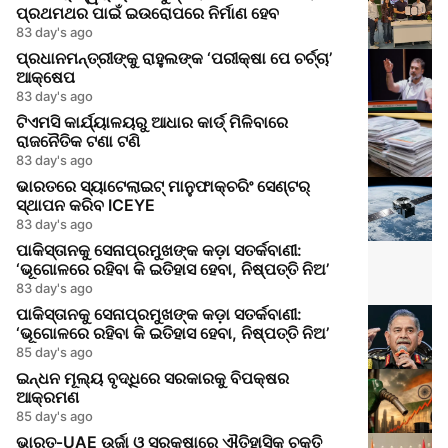
ପ୍ରଥମଥର ପାଇଁ ଇଉରୋପରେ ନିର୍ମାଣ ହେବ
83 day's ago
ପ୍ରଧାନମନ୍ତ୍ରୀଙ୍କୁ ରାହୁଲଙ୍କ ‘ପରୀକ୍ଷା ପେ ଚର୍ଚ୍ଚା’
ଆକ୍ଷେପ
83 day's ago
ଟିଏମସି କାର୍ଯ୍ୟାଳୟରୁ ଆଧାର କାର୍ଡ୍ ମିଳିବାରେ
ରାଜନୈତିକ ଟଣା ଟଣି
83 day's ago
ଭାରତରେ ସ୍ୟାଟେଲାଇଟ୍ ମାନୁଫାକ୍ଚରିଂ ସେଣ୍ଟର୍
ସ୍ଥାପନ କରିବ ICEYE
83 day's ago
ପାକିସ୍ତାନକୁ ସେନାପ୍ରମୁଖଙ୍କ କଡ଼ା ସତର୍କବାଣୀ:
‘ଭୂଗୋଳରେ ରହିବା କି ଇତିହାସ ହେବା, ନିଷ୍ପତ୍ତି ନିଅ’
83 day's ago
ପାକିସ୍ତାନକୁ ସେନାପ୍ରମୁଖଙ୍କ କଡ଼ା ସତର୍କବାଣୀ:
‘ଭୂଗୋଳରେ ରହିବା କି ଇତିହାସ ହେବା, ନିଷ୍ପତ୍ତି ନିଅ’
85 day's ago
ଇନ୍ଧନ ମୂଲ୍ୟ ବୃଦ୍ଧିରେ ସରକାରକୁ ବିପକ୍ଷର
ଆକ୍ରମଣ
85 day's ago
ଭାରତ‑UAE ଉର୍ଜା ଓ ସୁରକ୍ଷାରେ ଐତିହାସିକ ଚୁକ୍ତି