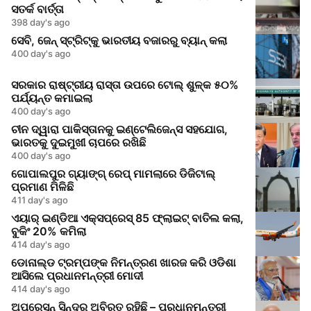
ସତର୍କ ବାର୍ତ୍ତା
398 day's ago
ସେବି, ଜେନ୍‌ ସ୍ଟ୍ରିଟ୍‌କୁ ଭାରତୀୟ ବଜାରରୁ ବ୍ୟାନ୍ କଲା
400 day's ago
ସରକାର ରାଷ୍ଟ୍ରୀୟ ରାସ୍ତା ଉପରେ ଟୋଲ୍ ଶୁଳ୍କ ୫୦%
ପର୍ଯ୍ୟନ୍ତ କମାଇଲା
400 day's ago
ଚୀନ ଦ୍ୱାରା ପାକିସ୍ତାନକୁ ଇଣ୍ଟେଲିଜେନ୍ସ ସହଯୋଗ,
ଭାରତକୁ ଦୁଇମୁଖୀ ଚାପରେ ରଖିଛି
400 day's ago
ଗୋପାଲପୁର ଗ୍ୟାଙ୍ଗ୍ ରେପ୍ ମାମଲାରେ ଡିଜିଟାଲ୍
ପ୍ରମାଣ ମିଳିଛି
411 day's ago
ଏୟାର୍ ଇଣ୍ଡିଆ ଏକ୍ସପ୍ରେସ୍ 85 ଫ୍ଲାଇଟ୍ ବାତିଲ କଲା,
ବୁକିଂ 20% କମିଲା
414 day's ago
ଡୋନାଲ୍ଡ ଟ୍ରମ୍ପଙ୍କ ନିମନ୍ତ୍ରଣ ଖାରଜ କରି ଓଡିଶା
ଆସିଲେ ପ୍ରଧାନମନ୍ତ୍ରୀ ମୋଦୀ
414 day's ago
ଅପରେସନ୍ ସିନ୍ଦୂର୍ ଅବିରତ ରହିଛି – ପ୍ରଧାନମନ୍ତ୍ରୀ