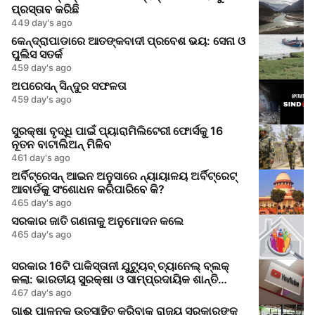
ପ୍ରସ୍ତାବ କରିଛି
449 day's ago
କେନ୍ଦ୍ରାପାଡାରେ ଆତଙ୍କବାଦୀ ପ୍ରବେଶ ଭୟ: ସେନା ଓ
ପୁଲିସ ସତର୍କ
459 day's ago
ଅପରେସନ୍ ସିନ୍ଦୁର ସଫଳତା
459 day's ago
ସୁରକ୍ଷା ବୃଦ୍ଧି ପାଇଁ ପ୍ୟାରାମିଲିଟେରୀ ଫୋର୍ସକୁ 16
ନୂତନ ବାଟାଲିଅନ୍ ମିଳିବ
461 day's ago
ଅର୍ବିଟ୍ରେସନ୍ ଆଇନ ଅନୁସାରେ ନ୍ୟାୟାଳୟ ଅର୍ବିଟ୍ରେଟ୍
ଆବାର୍ଡକୁ ସଂଶୋଧନ କରିପାରିବେ କି?
465 day's ago
ସରକାର ଜାତି ଗଣନାକୁ ଅନୁମୋଦନ କଲେ
465 day's ago
ସରକାର 16ଟି ପାକିସ୍ତାନୀ ଯୁଟ୍ୟୁବ୍ ଚ୍ୟାନେଲ୍ ବ୍ଲକ୍
କଲା: ଭାରତୀୟ ସୁରକ୍ଷା ଓ ସାମ୍ପ୍ରଦାୟିକ ଶାନ୍ତି
ଉପରେ ଭ୍ରମ ତଥ୍ୟ ପ୍ରଚାର
467 day's ago
ଗାଈ ପାଳନକୁ ଉତ୍ସାହିତ କରିବାକୁ ରାଜ୍ୟ ସରକାରଙ୍କ