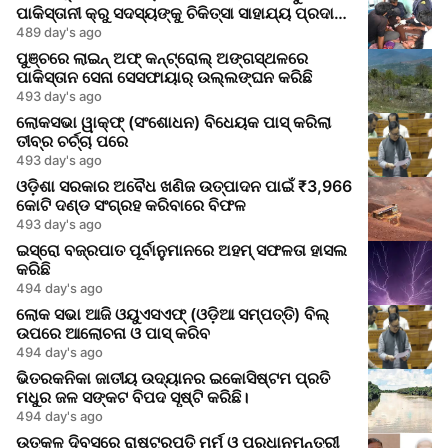
ପାକିସ୍ତାନୀ କ୍ରୁ ସଦସ୍ୟଙ୍କୁ ଚିକିତ୍ସା ସାହାଯ୍ୟ ପ୍ରଦାନ
କଲେ
489 day's ago
ପୁଞ୍ଚରେ ଲାଇନ୍ ଅଫ୍ କନ୍ଟ୍ରୋଲ୍ ଅଙ୍ଗସ୍ଥଳରେ
ପାକିସ୍ତାନ ସେନା ସେସଫାୟାର୍ ଉଲ୍ଲଙ୍ଘନ କରିଛି
493 day's ago
ଲୋକସଭା ୱାକ୍ଫ୍ (ସଂଶୋଧନ) ବିଧେୟକ ପାସ୍ କରିଲା
ତୀବ୍ର ଚର୍ଚ୍ଚା ପରେ
493 day's ago
ଓଡ଼ିଶା ସରକାର ଅବୈଧ ଖଣିଜ ଉତ୍ପାଦନ ପାଇଁ ₹3,966
କୋଟି ଦଣ୍ଡ ସଂଗ୍ରହ କରିବାରେ ବିଫଳ
493 day's ago
ଇସ୍ରୋ ବଜ୍ରପାତ ପୂର୍ବାନୁମାନରେ ଅହମ୍ ସଫଳତା ହାସଲ
କରିଛି
494 day's ago
ଲୋକ ସଭା ଆଜି ଓୟୁଏସଏଫ୍ (ଓଡ଼ିଆ ସମ୍ପତ୍ତି) ବିଲ୍
ଉପରେ ଆଲୋଚନା ଓ ପାସ୍ କରିବ
494 day's ago
ଭିତରକନିକା ଜାତୀୟ ଉଦ୍ୟାନର ଇକୋସିଷ୍ଟମ ପ୍ରତି
ମଧୁର ଜଳ ସଙ୍କଟ ବିପଦ ସୃଷ୍ଟି କରିଛି।
494 day's ago
ଉତ୍କଳ ଦିବସରେ ରାଷ୍ଟ୍ରପତି ମୁର୍ମୁ ଓ ପ୍ରଧାନମନ୍ତ୍ରୀ