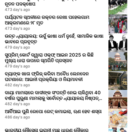
ନୂତନ ପଦକ୍ଷେପ
473 day's ago
ପର୍ଯ୍ୟଟନ ସ୍ଥଳୀରେ ରକ୍ତର ରେଖା ପହେଲଗାମ
ଆକ୍ରମଣରେ ୨୮ ମୃତ
473 day's ago
ଉଚ୍ଚ ନ୍ୟାୟାଳୟ: ଉର୍ଦୁ ଭାଷା ଧର୍ମ ନୁହେଁ, ସାମାଜିକ ଭାଷା
ଭାବରେ ପ୍ରବୃତ୍ତ
479 day's ago
ସୁପ୍ରିମ୍ କୋର୍ଟ ଦ୍ୱାରା ଓକ୍‌ଫ୍ ଆଇନ 2025 ର କିଛି
ମୁଖ୍ୟ ଧାରା ଉପରେ ସ୍ଥଗିତି ପ୍ରସ୍ତାବ
479 day's ago
ବ୍ୟାଙ୍କ ଖାତା ଫ୍ରିଜ୍ କରିବା ଅବୈଧ ଲେନଦେନ
ଘଟଣାରେ: ଆଇନୀ ପ୍ରକ୍ରିୟା ଓ ନିୟମାବଳୀ
482 day's ago
ଦାୟା ମାମଲାରେ ଦାଦୀଙ୍କ ସଂପତ୍ତି ନେଇ ଚାଳିଥିବା 40
ବର୍ଷର ପୁରୁଣା ମାମଲାକୁ ସର୍ବୋଚ୍ଚ ନ୍ୟାୟାଳୟ ନିଷ୍ପତ୍ତି
କଲା
482 day's ago
ଆର୍ବିଆଇ ପୁଣି ରେପୋ ରେଟ୍ କମାଇଲା, ଋଣ ହେବ ଶସ୍ତା
486 day's ago
ଭାରତୀୟ ନୌସେନା ଇରାନୀ ମାଛ ଧାରଣ ନୌକାରୁ