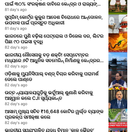
ପାଇଁ ୩୦% ସଂରକ୍ଷଣ ଦାବିରେ କେନ୍ଦ୍ର ଓ ରାଜ୍ୟଙ୍କୁ
ସୁପ୍ରିମକୋର୍ଟର ନୋଟିସ
81 day's ago
ସୁପ୍ରିମ୍ କୋର୍ଟ୍‌ର କୁକୁର ଆଦେଶ ବିରୋଧରେ ଆନ୍ଦୋଳନ,
ଉପବାସ ପାଇଁ ପ୍ରସ୍ତୁତ ଅଧିକାରୀ
81 day's ago
ଭାରତରେ ପୁଣି ବଢ଼ିଲା ପେଟ୍ରୋଲ ଓ ଡିଜେଲ ଦର, ଲିଟର
ପିଛା ୯୦ ପଇସା ବୃଦ୍ଧି
82 day's ago
ଭାରତୀୟ ନୌସେନାକୁ ବଡ଼ ଶକ୍ତି! ସେପ୍ଟେମ୍ବର
ମଧ୍ୟରେ ୬ଟି ଆଧୁନିକ ସବମେରିନ୍ ନିର୍ମାଣକୁ କେନ୍ଦ୍ରର
ମଞ୍ଜୁରି
82 day's ago
ଓଡ଼ିଶାକୁ ମ୍ୟୁନିସିପାଲ୍ ବଣ୍ଡ୍ ବିଚାର କରିବାକୁ ପରାମର୍ଶ
ଦେଲେ ପାଣ୍ଡେ
82 day's ago
ଉଚ୍ଚ ନ୍ୟାୟାଳୟଗୁଡ଼ିକୁ ଭର୍ଚୁଆଲ୍ ଶୁଣାଣି କରିବାକୁ
ଆହ୍ୱାନ କଲେ CJI ସୂର୍ଯ୍ୟକାନ୍ତ
82 day's ago
ଆସାମ୍ ମୁଖ୍ୟ ସଚିବ ₹16,648 କୋଟିର ୱର୍ଲ୍ଡ ବ୍ୟାଙ୍କ
ପ୍ରକଳ୍ପ ସମୀକ୍ଷା କଲେ
82 day's ago
ଭାରତୀୟ ସ୍ୱୟଂଚାଳିତ ଯୁଦ୍ଧ ବିମାନ ‘କାଳ ଭୈରବ’