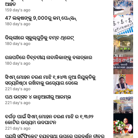
ଆହତ
159 day's ago
47 ଲକ୍ଷଙ୍କୁ 9,000ରୁ କମ୍ ପେନ୍ସନ୍
180 day's ago
ଦିଲ୍ଲୀରେ ସ୍କୁଲ୍‌ଗୁଡ଼ିକୁ ବମ୍ବ ଥ୍ରେଟ୍
180 day's ago
ଗଜପତିରେ ତିବ୍ବତୀୟ ନାବାଳିକାଙ୍କୁ ବଳାତ୍କାର
180 day's ago
ସିଏମ୍ ମୋହନ ଚରଣ ମାଝି ୧,୫୪୩ ନୂଆ ନିଯୁକ୍ତିକୁ
ସତ୍ୟନିଷ୍ଠା ରଖିବାକୁ ଉଦ୍ୟୋଗ ଦେଲେ
221 day's ago
ପଥ ଉତ୍ସବ ୪ ଜାନୁଆରୀରୁ ଆରମ୍ଭ
221 day's ago
ବର୍ଗଡ଼ ପାଇଁ ସିଏମ୍ ମୋହନ ଚରଣ ମାଝି ର ୧,୩୬୨
କୋଟିର ଉଦ୍ୟମ ଉଦଘାଟନ
221 day's ago
ପ୍ୟୁସି ସର୍ଟିଫିକେଟ୍ ବ୍ୟବସ୍ଥା ଉପରେ ପ୍ରଦର୍ଶନ ତୀବ୍ର