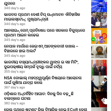
ଯୁଗରେ
340 day's ago
ଭାରତର ପ୍ରଥମ ଦେଶୀ ଚିପ୍ ଉନ୍ମୋଚନ ଐତିହାସିକ
ମାଇଲସ୍ଟୋନ୍: ମୁଖ୍ୟମନ୍ତ୍ରୀ
340 day's ago
ଆନଲାଇନ୍ ଗେମ୍ ପ୍ରତିଷେଧ ପରେ ସରକାର ବିରୁଦ୍ଧରେ
ପ୍ରଥମ ଆଇନ ଲଢେଇ
345 day's ago
ନେପାଳ ମାର୍ଗରେ ଜେଇଏମ୍ ଆତଙ୍କବାଦୀ ଦାଖଲ –
ବିହାରରେ ହାଇ ଅଲର୍ଟ
345 day's ago
ଭାରତୀୟ ବାହ୍ୟମନ୍ତ୍ରୀଙ୍କର ୱାଙ୍ଗ ଇ ସହ ମିଟିଂ,
ଦୁଇପକ୍ଷୀୟ ସମ୍ପର୍କ ବୃଦ୍ଧି ପାଇଁ ଚର୍ଚ୍ଚା
355 day's ago
NSA ଡୋଭାଲ୍ ମହତ୍ତ୍ୱପୂର୍ଣ୍ଣ ବିଷୟରେ ଆଲୋଚନା
ପାଇଁ ରୁଷିଆ ଯାତ୍ରା କଲେ
367 day's ago
ଓଡ଼ିଶାର ଅନ୍ତର୍ନିହିତ ଆଘାତ: ଦିନକୁ ଦିନ ବଢ଼ୁଛି
ବଳାତ୍କାର ଘଟଣା
382 day's ago
ରେଲ ପଥରେ ଷ୍ଟଣ୍ଟ ରିଲ୍ ତିଆରିକୁ ନେଇ ECoR ଦେଲା