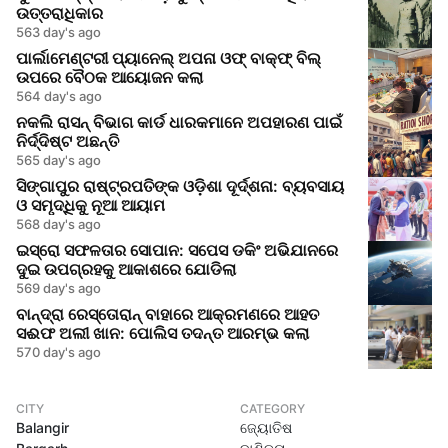
ଉତ୍ତରାଧିକାର
563 day's ago
ପାର୍ଲାମେଣ୍ଟରୀ ପ୍ୟାନେଲ୍ ଅପନା ଓଫ୍ ବାକ୍ଫ୍ ବିଲ୍
ଉପରେ ବୈଠକ ଆୟୋଜନ କଲା
564 day's ago
ନକଲି ରାସନ୍ ବିଭାଗ କାର୍ଡ ଧାରକମାନେ ଅପହାରଣ ପାଇଁ
ନିର୍ଦ୍ଦିଷ୍ଟ ଅଛନ୍ତି
565 day's ago
ସିଙ୍ଗାପୁର ରାଷ୍ଟ୍ରପତିଙ୍କ ଓଡ଼ିଶା ଦୂର୍ଦ୍ଶନା: ବ୍ୟବସାୟ
ଓ ସମୃଦ୍ଧିକୁ ନୂଆ ଆୟାମ
568 day's ago
ଇସ୍ରୋ ସଫଳତାର ସୋପାନ: ସପେସ ଡକିଂ ଅଭିଯାନରେ
ଦୁଇ ଉପଗ୍ରହକୁ ଆକାଶରେ ଯୋଡିଲା
569 day's ago
ବାନ୍ଦ୍ରା ରେସ୍ତୋରାନ୍ ବାହାରେ ଆକ୍ରମଣରେ ଆହତ
ସଈଫ ଅଲୀ ଖାନ: ପୋଲିସ ତଦନ୍ତ ଆରମ୍ଭ କଲା
570 day's ago
CITY
CATEGORY
Balangir
ଜ୍ୟୋତିଷ