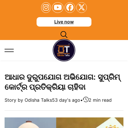
Live now
ଆଧାର ଦୁରୁପଯୋଗ ଅଭିଯୋଗ: ସୁପ୍ରିମ୍
କୋର୍ଟ୍‌ର ପ୍ରତିକ୍ରିୟା ଚାହିଦା
Story by Odisha Talks
53 day's ago
•
2 min read