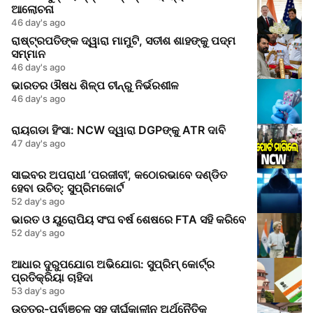
ଆଲୋଚନା
46 day's ago
ରାଷ୍ଟ୍ରପତିଙ୍କ ଦ୍ୱାରା ମାମୁଟି, ସତୀଶ ଶାହଙ୍କୁ ପଦ୍ମ
ସମ୍ମାନ
46 day's ago
ଭାରତର ଔଷଧ ଶିଳ୍ପ ଚୀନ୍‌ରୁ ନିର୍ଭରଶୀଳ
46 day's ago
ରାୟଗଡା ହିଂସା: NCW ଦ୍ୱାରା DGPଙ୍କୁ ATR ଦାବି
47 day's ago
ସାଇବର ଅପରାଧୀ ‘ପରଜୀବୀ’, କଠୋରଭାବେ ଦଣ୍ଡିତ
ହେବା ଉଚିତ୍: ସୁପ୍ରିମକୋର୍ଟ
52 day's ago
ଭାରତ ଓ ୟୁରୋପିୟ ସଂଘ ବର୍ଷ ଶେଷରେ FTA ସହି କରିବେ
52 day's ago
ଆଧାର ଦୁରୁପଯୋଗ ଅଭିଯୋଗ: ସୁପ୍ରିମ୍ କୋର୍ଟ୍‌ର
ପ୍ରତିକ୍ରିୟା ଚାହିଦା
53 day's ago
ଉତ୍ତର-ପୂର୍ବାଞ୍ଚଳ ସହ ଦୀର୍ଘକାଳୀନ ଅର୍ଥନୈତିକ