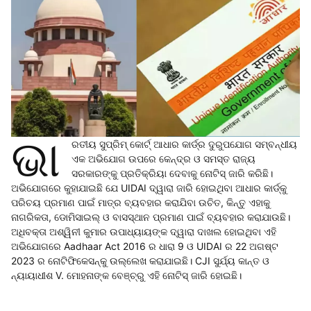
ଭା
ରତୀୟ ସୁପ୍ରିମ୍ କୋର୍ଟ୍ ଆଧାର କାର୍ଡ୍‌ର ଦୁରୁପଯୋଗ ସମ୍ବନ୍ଧୀୟ
ଏକ ଅଭିଯୋଗ ଉପରେ କେନ୍ଦ୍ର ଓ ସମସ୍ତ ରାଜ୍ୟ
ସରକାରଙ୍କୁ ପ୍ରତିକ୍ରିୟା ଦେବାକୁ ନୋଟିସ୍ ଜାରି କରିଛି।
ଅଭିଯୋଗରେ କୁହାଯାଇଛି ଯେ UIDAI ଦ୍ୱାରା ଜାରି ହୋଇଥିବା ଆଧାର କାର୍ଡ୍‌କୁ
ପରିଚୟ ପ୍ରମାଣ ପାଇଁ ମାତ୍ର ବ୍ୟବହାର କରାଯିବା ଉଚିତ, କିନ୍ତୁ ଏହାକୁ
ନାଗରିକତା, ଡୋମିସାଇଲ୍ ଓ ବାସସ୍ଥାନ ପ୍ରମାଣ ପାଇଁ ବ୍ୟବହାର କରାଯାଉଛି।
ଅଧିବକ୍ତା ଅଶ୍ୱିନୀ କୁମାର ଉପାଧ୍ୟାୟଙ୍କ ଦ୍ୱାରା ଦାଖଲ ହୋଇଥିବା ଏହି
ଅଭିଯୋଗରେ Aadhaar Act 2016 ର ଧାରା 9 ଓ UIDAI ର 22 ଅଗଷ୍ଟ
2023 ର ନୋଟିଫିକେସନ୍‌କୁ ଉଲ୍ଲେଖ କରାଯାଇଛି। CJI ସୁର୍ଯ୍ୟ କାନ୍ତ ଓ
ନ୍ୟାୟାଧୀଶ V. ମୋହନାଙ୍କ ବେଞ୍ଚ୍‌ରୁ ଏହି ନୋଟିସ୍ ଜାରି ହୋଇଛି।