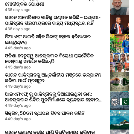
ମୋଦୀଙ୍କର ଘୋଷଣା
436 day's ago
ଭାରତ ଅମେରିକାର ଦାବିକୁ ଖଣ୍ଡନ କରିଛି – ଇଣ୍ଡୋ-
ପାକିସ୍ତାନ ସୀଜଫାୟରରେ ବାହ୍ୟ ମଧ୍ୟସ୍ଥତା ନାହିଁ
436 day's ago
ନିଆ ଏବଂ ଆଇବି ସହିତ ଗିରଫ୍ ହେଲେ ହରିଆଣାର
ଇଉଟ୍ୟୁବର୍
445 day's ago
ଓଡିଶା ନେତୃତ୍ୱ ଆତଙ୍କବାଦ ବିରୋଧୀ ରାଜନୈତିକ
ଚେଷ୍ଟାକୁ ସମର୍ଥନ କରିଛନ୍ତି
445 day's ago
ଭାରତ ପାକିସ୍ତାନକୁ ଆନ୍ତର୍ଜାତୀୟ ମଞ୍ଚରେ ଉଦ୍‌ଘାଟନ
କରିବା ପାଇଁ ପ୍ରସ୍ତୁତ
449 day's ago
ଆଇଏମଏଫ୍ ରୁ ପାକିସ୍ତାନକୁ ଦିଆଯାଇଥିବା ଋଣ:
ଆତଙ୍କବାଦ ଶିବିର ପୁନର୍ନିର୍ମାଣରେ ବ୍ୟବହାର ହେବାର
ଆଶଙ୍କା
449 day's ago
ସିକ୍କିମ୍ 50ତମ ସ୍ଥାପନା ଦିବସ ପାଳନ କରିଛି
449 day's ago
ଭାରତ ଇଣ୍ଡସ୍ ନଦୀର ପାଣି ଦିଗ୍ବିକ୍ଷେପ କରିବାକୁ