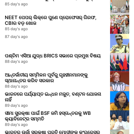
85 day's ago
NEET ପେପର୍ ଲିକ୍‌ରେ ପୁଣେ ପ୍ରୋଫେସର୍‌ ଗିରଫ,
CBIର ବଡ଼ ଖୋଜ
85 day's ago
87 day's ago
ପଶ୍ଚିମ ଏସିଆ ଯୁଦ୍ଧ BRICS ସଭାରେ ପ୍ରମୁଖ ବିଷୟ
88 day's ago
ଆନ୍ତର୍ଜାତୀୟ ସମ୍ମିଳନ ପୂର୍ବରୁ ଗୃହହୀନମାନଙ୍କୁ
ସ୍ଥାନାନ୍ତର କରିବ ସରକାର
88 day's ago
ଭାରତରେ ପର୍ଯ୍ୟାପ୍ତ ଇନ୍ଧନ ମଜୁତ, ବଣ୍ଟନ ଯୋଜନା
ନାହିଁ
89 day's ago
ସୀମା ସୁରକ୍ଷା ପାଇଁ BSF ଜମି ହସ୍ତାନ୍ତରକୁ WB
କ୍ୟାବିନେଟ୍‌ର ସମ୍ମତି
89 day's ago
ଭାରତର ଉର୍ଜା ସୁରକ୍ଷା ପ୍ରତି ମୋଦୀଙ୍କୁ କଂଗ୍ରେସର