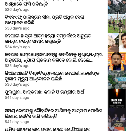
ଅଣ୍ଧାରେ ଫସି ପଡିଛନ୍ତି
526 day's ago
ବିଏସଏଫ୍ ପାକିସ୍ତାନ ସୀମା ପ୍ରତି ଅଧିକ ସେନା
ଆୟୋଜନ କରିଛି
530 day's ago
ନେପାଳୀ ଛାତ୍ରୀ ଆତ୍ମହତ୍ୟା ସମ୍ପର୍କରେ ଅଚ୍ୟୁତ
ସମନ୍ତା ତଦନ୍ତ ସାମ୍ନା କରୁଛନ୍ତି
534 day's ago
ନେପାଳ ଛାତ୍ରଛାତ୍ରୀମାନଙ୍କୁ ଫେରିବାକୁ ମୁଖ୍ୟମନ୍ତ୍ରୀ
ଅନୁରୋଧ, ନ୍ୟାୟ ପ୍ରଦାନ କରିବେ ବୋଲି ଦେଲେ
ଆଶ୍ୱାସନା
535 day's ago
କିଆଇଆଇଟି ବିଶ୍ଵବିଦ୍ୟାଳୟରେ ନେପାଳୀ ଛାତ୍ରୀଙ୍କ
ଦୁଃଖଦ ମୃତ୍ୟୁ ଆନ୍ଦୋଳନ ଚାଲିଛି
536 day's ago
ପୁଲ୍ୱାମା ଆକ୍ରମଣ: ଜବାନି ଓ ଗମ୍ଭୀର ଅର୍ଥ
541 day's ago
ସମୟ ରେନାଙ୍କୁ ଗୌହାଟିରେ ଆଣିବାକୁ ଆସ୍ସାମ ପୋଲିସ
ଲିଗାଲ୍ ନୋଟିସ ଜାରି କରିଛନ୍ତି
541 day's ago
ଅମିତ୍ ଶାହଙ୍କ ନାମ ଡ୍ରାଗ୍ ହେଲା: ଇଣ୍ଡିଆସ ଗଟ୍