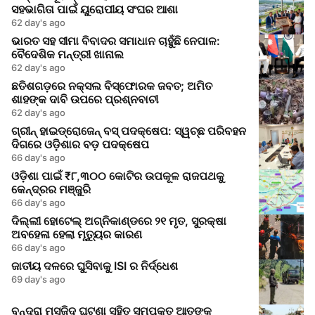
ସହଭାଗିତା ପାଇଁ ୟୁରୋପୀୟ ସଂଘର ଆଶା
62 day's ago
ଭାରତ ସହ ସୀମା ବିବାଦର ସମାଧାନ ଚାହୁଁଛି ନେପାଳ:
ବୈଦେଶିକ ମନ୍ତ୍ରୀ ଖାନାଲ
62 day's ago
ଛତିଶଗଡ଼ରେ ନକ୍ସଲ ବିସ୍ଫୋରକ ଜବତ; ଅମିତ
ଶାହଙ୍କ ଦାବି ଉପରେ ପ୍ରଶ୍ନବାଚୀ
62 day's ago
ଗ୍ରୀନ୍ ହାଇଡ୍ରୋଜେନ୍ ବସ୍ ପଦକ୍ଷେପ: ସ୍ୱଚ୍ଛ ପରିବହନ
ଦିଗରେ ଓଡ଼ିଶାର ବଡ଼ ପଦକ୍ଷେପ
66 day's ago
ଓଡ଼ିଶା ପାଇଁ ₹୮,୩୦୦ କୋଟିର ଉପକୂଳ ରାଜପଥକୁ
କେନ୍ଦ୍ରର ମଞ୍ଜୁରି
66 day's ago
ଦିଲ୍ଲୀ ହୋଟେଲ୍ ଅଗ୍ନିକାଣ୍ଡରେ ୨୧ ମୃତ, ସୁରକ୍ଷା
ଅବହେଳା ହେଲା ମୃତ୍ୟୁର କାରଣ
66 day's ago
ଜାତୀୟ ଦଳରେ ଘୁସିବାକୁ ISI ର ନିର୍ଦ୍ଧେଶ
69 day's ago
ବନ୍ଦ୍ରା ମସଜିଦ ଘଟଣା ସହିତ ସମ୍ପୃକ୍ତ ଆତଙ୍କ