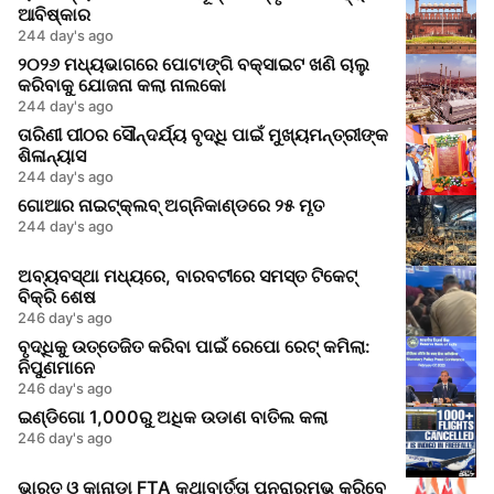
ଆବିଷ୍କାର
244 day's ago
୨୦୨୬ ମଧ୍ୟଭାଗରେ ପୋଟାଙ୍ଗି ବକ୍ସାଇଟ ଖଣି ଚାଲୁ
କରିବାକୁ ଯୋଜନା କଲା ନାଲକୋ
244 day's ago
ତାରିଣୀ ପୀଠର ସୌନ୍ଦର୍ଯ୍ୟ ବୃଦ୍ଧି ପାଇଁ ମୁଖ୍ୟମନ୍ତ୍ରୀଙ୍କ
ଶିଳାନ୍ୟାସ
244 day's ago
ଗୋଆର ନାଇଟ୍‌କ୍ଲବ୍ ଅଗ୍ନିକାଣ୍ଡରେ ୨୫ ମୃତ
244 day's ago
ଅବ୍ୟବସ୍ଥା ମଧ୍ୟରେ, ବାରବଟୀରେ ସମସ୍ତ ଟିକେଟ୍
ବିକ୍ରି ଶେଷ
246 day's ago
ବୃଦ୍ଧିକୁ ଉତ୍ତେଜିତ କରିବା ପାଇଁ ରେପୋ ରେଟ୍ କମିଲା:
ନିପୁଣମାନେ
246 day's ago
ଇଣ୍ଡିଗୋ 1,000ରୁ ଅଧିକ ଉଡାଣ ବାତିଲ କଲା
246 day's ago
ଭାରତ ଓ କାନାଡା FTA କଥାବାର୍ତ୍ତା ପୁନରାରମ୍ଭ କରିବେ