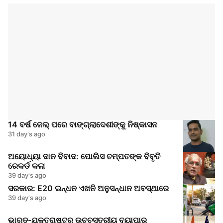
14 ବର୍ଷ ଜେଲ୍ ପରେ ବାଙ୍ଗ୍ଲାଦେଶୀଙ୍କୁ ନିଷ୍କାସନ
31 day's ago
ଅୟୋଧ୍ୟା ଦାନ ବିବାଦ: ପୋଲିସ ଚମ୍ପତଙ୍କ ବିବୃତି
ରେକର୍ଡ କଲା
39 day's ago
ସରକାର: E20 ଇନ୍ଧନ ଏଖନି ଅନୁସନ୍ଧାନ ଅବସ୍ଥାରେ
39 day's ago
ଭାରତ-ଯୁକ୍ତରାଷ୍ଟ୍ର ଉଚ୍ଚସ୍ତରୀୟ ବ୍ୟାପାର