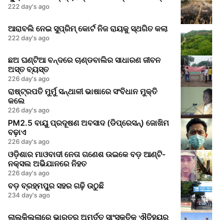
222 day's ago
ଆରାବଲି ନେଇ ସୁପ୍ରିମ୍ କୋର୍ଟ ନିଜ ରାୟକୁ ସ୍ଥଗିତ କଲା
222 day's ago
ଛଅ ଘଣ୍ଟିଆ ବନ୍ଦରେ ଚାଣ୍ଡବାଲିର ସାଧାରଣ ଜୀବନ
ଅସ୍ତ ବ୍ୟସ୍ତ
226 day's ago
ରାଷ୍ଟ୍ରପତି ମୁର୍ମୁ ସନ୍ଥାଳୀ ଭାଷାରେ ସଂବିଧାନ ମୁକ୍ତି
କଲେ
226 day's ago
PM2.5 ବାୟୁ ପ୍ରଦୂଷଣ ଅବସାଦ (ଡିପ୍ରେସନ୍) ଜୋଖିମ
ବଢ଼ାଏ
226 day's ago
ଓଡ଼ିଶାର ମାଓବାଦୀ ନେତା ଗଣେଶ ଉଇକେ ବଡ଼ ଆଣ୍ଟି-
ନକ୍ସଲ ଅଭିଯାନରେ ନିହତ
226 day's ago
ବଡ଼ ବ୍ରହ୍ମପୁର ସହର ଗଢ଼ି ଉଠୁଛି
234 day's ago
ଲାଲକିଲ୍ଲାରେ ଭାରତର ଅମୂର୍ତ୍ତ ସାଂସ୍କୃତିକ ଐତିହ୍ୟର