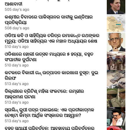
ଆଶାବାଦୀ
505 day's ago
କଶ୍ମୀର ବିବାଦରେ ପାକିସ୍ତାନର ଦାବୀକୁ ଇଣ୍ଡିଆର
ପ୍ରତିକ୍ରିୟା
508 day's ago
ଓଡିଆ କବି ଓ ସାହିତ୍ୟିକ ଚରିତ୍ର ରମାକାନ୍ତ ରଥଙ୍କର
ମୃତ୍ୟୁ: ଓଡିଆ ସାହିତ୍ୟର ଏକ ମହାନ ଅଧ୍ୟାୟର ଶେଷ
510 day's ago
ଓଡିଶାରେ ହୋଲୀ ଉତ୍ସବ ମଧ୍ୟରେ ୫ ହତ୍ୟା, ବହୁତ
ସଂଘାତୀକ ଦୁର୍ଘଟଣା
510 day's ago
କଟକରେ ବିକାରୀ ଗନ୍ ଉତ୍ପାଦନ କାରଖାନା ବୁସ୍ତ: ଦୁଇ
ଗିରଫ
513 day's ago
ଦିଲ୍ଲୀରେ ବ୍ରିଟିଶ୍ ମହିଳା ସଂକଟରେ: ଗମ୍ଭୀର
ଆକ୍ରମଣ ଘଟଣା
513 day's ago
ସ୍ତାଲିନ୍ ରୁପୀ ପତ୍ର ପକାଇଲେ: ଏକ ପ୍ରତୀକାତ୍ମକ
ଚେଷ୍ଟା କିମ୍ବା ଆର୍ଥିକ ସଂସ୍କାରର ଆହ୍ୱାନ?
513 day's ago
ବୃହତ୍ ସ୍ଥାୟୀ ପରିବର୍ତ୍ତନ: ଆବହାବାୟୁ ପରିବର୍ତ୍ତନର