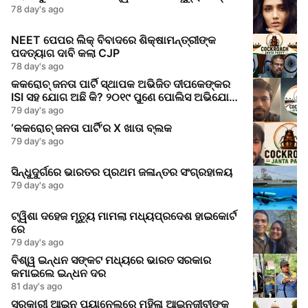
78 day's ago
NEET ପେପର ଲିକ୍‌ ବିବାଦରେ ଶିକ୍ଷାମନ୍ତ୍ରୀଙ୍କ
ପଦତ୍ୟାଗ ଦାବି କଲା CJP
78 day's ago
କକରୋଚ୍ ଜନତା ପାର୍ଟି ସ୍ଥାପକ ଅଭିଜିତ ଦୀପକେଙ୍କର
ISI ସହ ଯୋଗ ଅଛି କି? ୨୦୧୯ ପୁଣେ ପୋଲିସ ଅଭିଯୋଗ
କଣ କହୁଛି
79 day's ago
‘କକରୋଚ୍ ଜନତା ପାର୍ଟି’ର X ଖାତା ବ୍ଲକ
79 day's ago
ସିନ୍ଧୁଦୁର୍ଗରେ ଭାରତର ପ୍ରଥମ ଜଳାନ୍ତର ସଂଗ୍ରହାଳୟ
79 day's ago
ଟ୍ୱିଶା ଦହେଜ ମୃତ୍ୟୁ ମାମଲା ମଧ୍ୟପ୍ରଦେଶ ହାଇକୋର୍ଟ
ରେ
79 day's ago
ବିଶ୍ୱ ଇନ୍ଧନ ସଙ୍କଟ ମଧ୍ୟରେ ଭାରତ ସରକାର
କମାଇଲେ ଇନ୍ଧନ ଦର
81 day's ago
ସରକାରୀ ଆଇନ ପ୍ୟାନେଲରେ ମହିଳା ଆଇନଜୀବୀଙ୍କ