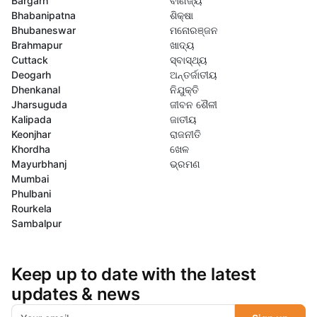
Bargarh
ବାଣିଜ୍ୟ
Bhabanipatna
ଶିକ୍ଷା
Bhubaneswar
ମନୋରଞ୍ଜନ
Brahmapur
ଖାଦ୍ୟ
Cuttack
ସ୍ବାସ୍ଥ୍ୟ
Deogarh
ଅନ୍ତର୍ଜାତୀୟ
Dhenkanal
ନିଯୁକ୍ତି
Jharsuguda
ଜୀବନ ଶୈଳୀ
Kalipada
ଜାତୀୟ
Keonjhar
ରାଜନୀତି
Khordha
ଖେଳ
Mayurbhanj
ଭ୍ରମଣ
Mumbai
Phulbani
Rourkela
Sambalpur
Keep up to date with the latest
updates & news