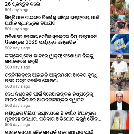
26 ପ୍ରସ୍ତୁତ କଲେ
501 day's ago
ସିମ୍ଲିପାଳ ଟାଇଗର ରିଜର୍ଭକୁ ଶୀଘ୍ର ରାଷ୍ଟ୍ରୀୟ ପାର୍କ
ଅର୍ଥାତ ସ୍ଥାନାନ୍ତର ଦିଆଯିବ
501 day's ago
ଓଡିଶାରେ ଦେଶୀୟ ସେମିକଣ୍ଡକ୍ଟର ଚିପ୍ ଉତ୍ପାଦନ
ଡିସେମ୍ବର 2025 ପର୍ଯ୍ୟନ୍ତ ସମ୍ଭାବିତ
502 day's ago
କଂଗ୍ରେସ୍ ବେଧ ଭାବରେ ୱାକ୍ଫ୍ ସଂଶୋଧନ ବିଲକୁ
ସମାଲୋଚନା କରୁଛି
503 day's ago
ଚତ୍ତିସଗଡ଼ରେ ଆଇଇଡି ଆକ୍ରମଣର ଆବେଗ ବୃଦ୍ଧି
ପରେ ଉଚ୍ଚ ସତର୍କତା ଘୋଷଣା
503 day's ago
ବେଧ ନିଷ୍ପତ୍ତି ପାଇଁ ସିଜେଆଇଙ୍କର ନିଷ୍ପତ୍ତିକୁ
ବାଇର କରିବାରେ ଆଇନଜୀବୀଙ୍କର ସ୍ୱାଗତ
503 day's ago
ମଣିପୁରର ରିଲିଫ୍ କ୍ୟାମ୍ପରେ 9 ବର୍ଷୀୟ ଝିଅଙ୍କର
ମୃତଦେହ ଉଦ୍ଧାର, ପରିବାର ଅଭିଯୋଗ କରୁଛି ଯୌନ
ଆକ୍ରମଣର
505 day's ago
ଭାରତ କାନାଡା ସହିତ ସମ୍ପର୍କ ପୁନଃ ସ୍ଥାପନା ପାଇଁ