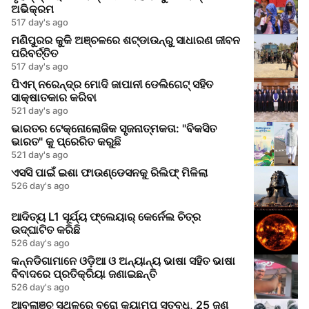
ଅଭିକ୍ରମ
517 day's ago
ମଣିପୁରର କୁକି ଅଞ୍ଚଳରେ ଶଟ୍ଡାଉନ୍‌ରୁ ସାଧାରଣ ଜୀବନ
ପରିବର୍ତ୍ତିତ
517 day's ago
ପିଏମ୍ ନରେନ୍ଦ୍ର ମୋଦି ଜାପାନୀ ଡେଲିଗେଟ୍ ସହିତ
ସାକ୍ଷାତକାର କରିବା
521 day's ago
ଭାରତର ଟେକ୍ନୋଲୋଜିକ ସୃଜନାତ୍ମକତା: "ବିକସିତ
ଭାରତ" କୁ ପ୍ରେରିତ କରୁଛି
521 day's ago
ଏସସି ପାଇଁ ଇଶା ଫାଉଣ୍ଡେସନକୁ ରିଲିଫ୍ ମିଳିଲା
526 day's ago
ଆଦିତ୍ୟ L1 ସୂର୍ଯ୍ୟ ଫ୍ଲେୟାର୍ କେର୍ନେଲ ଚିତ୍ର
ଉଦ୍ଘାଟିତ କରିଛି
526 day's ago
କନ୍ନଡିଗାମାନେ ଓଡ଼ିଆ ଓ ଅନ୍ୟାନ୍ୟ ଭାଷା ସହିତ ଭାଷା
ବିବାଦରେ ପ୍ରତିକ୍ରିୟା ଜଣାଇଛନ୍ତି
526 day's ago
ଆବଲାଞ୍ଚ୍ ସ୍ଥଳରେ ବ୍ରୋ କ୍ୟାମ୍ପ ସ୍ତବ୍ଧ, 25 ଜଣ