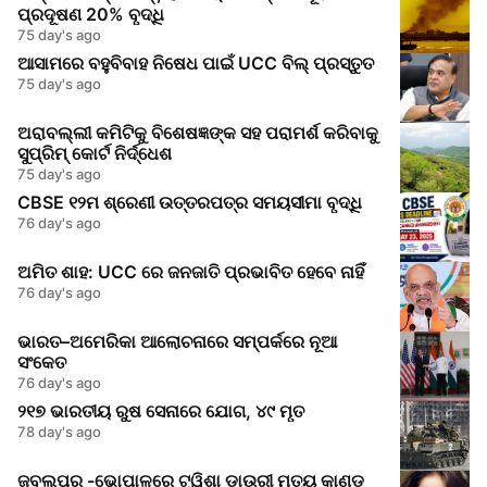
ପ୍ରଦୂଷଣ 20% ବୃଦ୍ଧି
75 day's ago
ଆସାମରେ ବହୁବିବାହ ନିଷେଧ ପାଇଁ UCC ବିଲ୍ ପ୍ରସ୍ତୁତ
75 day's ago
ଅରାବଲ୍ଲୀ କମିଟିକୁ ବିଶେଷଜ୍ଞଙ୍କ ସହ ପରାମର୍ଶ କରିବାକୁ
ସୁପ୍ରିମ୍‌ କୋର୍ଟ ନିର୍ଦ୍ଧେଶ
75 day's ago
CBSE ୧୨ମ ଶ୍ରେଣୀ ଉତ୍ତରପତ୍ର ସମୟସୀମା ବୃଦ୍ଧି
76 day's ago
ଅମିତ ଶାହ: UCC ରେ ଜନଜାତି ପ୍ରଭାବିତ ହେବେ ନାହିଁ
76 day's ago
ଭାରତ–ଅମେରିକା ଆଲୋଚନାରେ ସମ୍ପର୍କରେ ନୂଆ
ସଂକେତ
76 day's ago
୨୧୭ ଭାରତୀୟ ରୁଷ ସେନାରେ ଯୋଗ, ୪୯ ମୃତ
78 day's ago
ଜବଲପୁର -ଭୋପାଳରେ ଟ୍ୱିଶା ଡାଉରୀ ମୃତ୍ୟୁ କାଣ୍ଡ