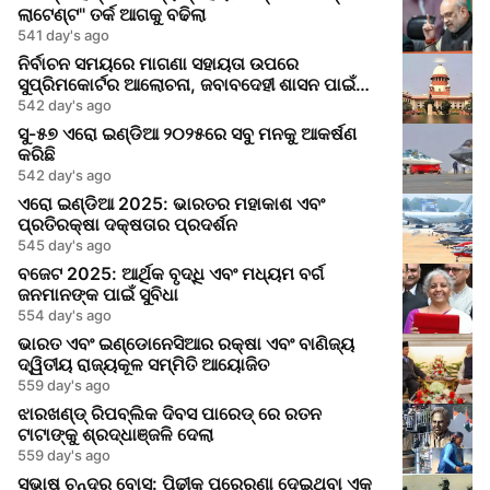
ଲାଟେଣ୍ଟ" ତର୍କ ଆଗକୁ ବଢିଲା
541 day's ago
ନିର୍ବାଚନ ସମୟରେ ମାଗଣା ସହାୟତା ଉପରେ
ସୁପ୍ରିମକୋର୍ଟର ଆଲୋଚନା, ଜବାବଦେହୀ ଶାସନ ପାଇଁ
ଆହ୍ୱାନ
542 day's ago
ସୁ-୫୭ ଏରୋ ଇଣ୍ଡିଆ ୨୦୨୫ରେ ସବୁ ମନକୁ ଆକର୍ଷଣ
କରିଛି
542 day's ago
ଏରୋ ଇଣ୍ଡିଆ 2025: ଭାରତର ମହାକାଶ ଏବଂ
ପ୍ରତିରକ୍ଷା ଦକ୍ଷତାର ପ୍ରଦର୍ଶନ
545 day's ago
ବଜେଟ 2025: ଆର୍ଥିକ ବୃଦ୍ଧି ଏବଂ ମଧ୍ୟମ ବର୍ଗ
ଜନମାନଙ୍କ ପାଇଁ ସୁବିଧା
554 day's ago
ଭାରତ ଏବଂ ଇଣ୍ଡୋନେସିଆର ରକ୍ଷା ଏବଂ ବାଣିଜ୍ୟ
ଦ୍ୱିତୀୟ ରାଜ୍ୟକୂଳ ସମ୍ମିତି ଆୟୋଜିତ
559 day's ago
ଝାରଖଣ୍ଡ୍ ରିପବ୍ଲିକ ଦିବସ ପାରେଡ୍ ରେ ରତନ
ଟାଟାଙ୍କୁ ଶ୍ରଦ୍ଧାଞ୍ଜଳି ଦେଲା
559 day's ago
ସୁଭାଷ ଚନ୍ଦ୍ର ବୋସ: ପିଢ଼ୀକୁ ପ୍ରେରଣା ଦେଇଥିବା ଏକ