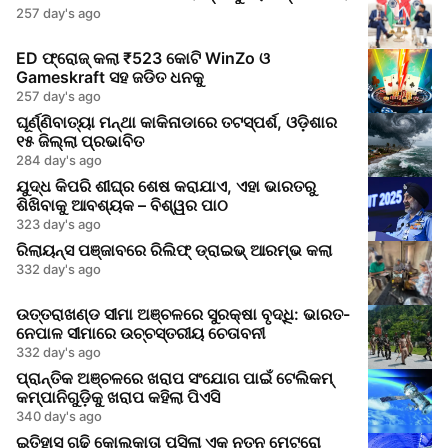
257 day's ago
ED ଫ୍ରୋଜ୍ କଲା ₹523 କୋଟି WinZo ଓ
Gameskraft ସହ ଜଡିତ ଧନକୁ
257 day's ago
ଘୂର୍ଣ୍ଣିବାତ୍ୟା ମନ୍ଥା କାକିନାଡାରେ ତଟସ୍ପର୍ଶ, ଓଡ଼ିଶାର
୧୫ ଜିଲ୍ଲା ପ୍ରଭାବିତ
284 day's ago
ଯୁଦ୍ଧ କିପରି ଶୀଘ୍ର ଶେଷ କରାଯାଏ, ଏହା ଭାରତରୁ
ଶିଖିବାକୁ ଆବଶ୍ୟକ – ବିଶ୍ୱର ପାଠ
323 day's ago
ରିଲାୟନ୍ସ ପଞ୍ଜାବରେ ରିଲିଫ୍ ଡ୍ରାଇଭ୍ ଆରମ୍ଭ କଲା
332 day's ago
ଉତ୍ତରାଖଣ୍ଡ ସୀମା ଅଞ୍ଚଳରେ ସୁରକ୍ଷା ବୃଦ୍ଧି: ଭାରତ-
ନେପାଳ ସୀମାରେ ଉଚ୍ଚସ୍ତରୀୟ ଚେତାବନୀ
332 day's ago
ପ୍ରାନ୍ତିକ ଅଞ୍ଚଳରେ ଖରାପ ସଂଯୋଗ ପାଇଁ ଟେଲିକମ୍
କମ୍ପାନିଗୁଡ଼ିକୁ ଖରାପ କହିଲା ପିଏସି
340 day's ago
ଇତିହାସ ଗଢ଼ି କୋଲକାତା ପସିଲା ଏକ ନୂତନ ମେଟ୍ରୋ