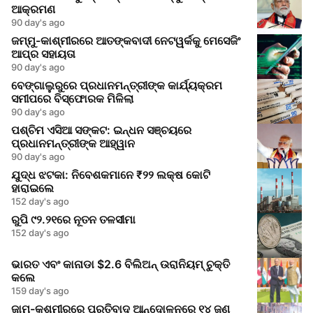
ଆକ୍ରମଣ
90 day's ago
ଜମ୍ମୁ-କାଶ୍ମୀରରେ ଆତଙ୍କବାଦୀ ନେଟୱର୍କକୁ ମେସେଜିଂ
ଆପ୍‌ର ସହାୟତା
90 day's ago
ବେଙ୍ଗାଲୁରୁରେ ପ୍ରଧାନମନ୍ତ୍ରୀଙ୍କ କାର୍ଯ୍ୟକ୍ରମ
ସମୀପରେ ବିସ୍ଫୋରକ ମିଳିଲା
90 day's ago
ପଶ୍ଚିମ ଏସିଆ ସଙ୍କଟ: ଇନ୍ଧନ ସଞ୍ଚୟରେ
ପ୍ରଧାନମନ୍ତ୍ରୀଙ୍କ ଆହ୍ୱାନ
90 day's ago
ଯୁଦ୍ଧ ଝଟକା: ନିବେଶକମାନେ ₹୨୨ ଲକ୍ଷ କୋଟି
ହାରାଇଲେ
152 day's ago
ରୁପି ୯୨.୨୧ରେ ନୂତନ ତଳସୀମା
152 day's ago
ଭାରତ ଏବଂ କାନାଡା $2.6 ବିଲିଅନ୍ ଉରାନିୟମ୍ ଚୁକ୍ତି
କଲେ
159 day's ago
ଜାମୁ-କଶ୍ମୀରରେ ପ୍ରତିବାଦ ଆନ୍ଦୋଳନରେ ୧୪ ଜଣ