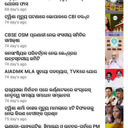
ଯୋଜନା ଫାସ
69 day's ago
ଟ୍ୱିଶା ମୃତ୍ୟୁ ଘଟଣାରେ ଭୋପାଳରେ CBI ତଦନ୍ତ
74 day's ago
CBSE OSM ପ୍ରଣାଳୀ ନେଇ ସଂସଦୀୟ ସମିତିର
ସମୀକ୍ଷା
74 day's ago
ଜନସାଂଖ୍ୟିକ ପରିବର୍ତ୍ତନ ନେଇ କେନ୍ଦ୍ରର
ଉଚ୍ଚସ୍ତରୀୟ କମିଟି
74 day's ago
AIADMK MLA ସୁବାୟା ପଦତ୍ୟାଗ, TVKରେ ଯୋଗ
74 day's ago
ରାଜ୍ୟସଭା ନିର୍ବାଚନ ପରେ କର୍ଣ୍ଣାଟକରେ କଂଗ୍ରେସ୍
ନେତୃତ୍ୱ ସମସ୍ୟା ସମାଧାନ ସମ୍ଭାବନା
74 day's ago
ଟ୍ୱିଶା ଶର୍ମା ଦହେଜ ମୃତ୍ୟୁ ମାମଲାରେ ୪ଟି ବିଫଳତାକୁ
ନେଇ କିରଣ ବେଦୀଙ୍କ ପ୍ରଶ୍ନ
75 day's ago
ଇଣ୍ଡୋ-ଗାଙ୍ଗେଟିକ୍, ହିମାଲୟ ଓ ଉତ୍ତର-ପୂର୍ବରେ PM