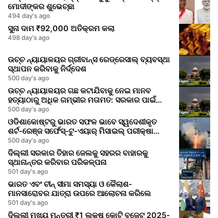
ମୋଦୀଙ୍କର ଶୁଭେଚ୍ଛା
494 day's ago
ସୁନା ଦାମ ₹92,000 ଅତିକ୍ରମ କଲା
498 day's ago
ଉଚ୍ଚ ନ୍ୟାୟାଳୟର ଗ୍ରୀବାନ୍ସ ରେଡ୍ରେସାଲ୍ ବ୍ୟବସ୍ଥା
ସ୍ଥାପନ କରିବାକୁ ନିର୍ଦ୍ଦେଶ
500 day's ago
ଉଚ୍ଚ ନ୍ୟାୟାଳୟର ଗଛ କଟାଯିବାକୁ ନେଇ ମାନବ
ହତ୍ୟାଠାରୁ ଅଧିକ ଗମ୍ଭୀର ମତାମତ: ସରକାର ପାଇଁ
ଜାଗୃକତା ସଙ୍କେତ
500 day's ago
ଓଡିଶାକୋଷ୍ଟରୁ ଭାରତ ସଫଳ ଭାବେ ସ୍ୱଦେଶୀକୃତ
ଶର୍ଟ-ରେଞ୍ଜ ସର୍ଫେସ୍-ଟୁ-ଏୟାର୍ ମିସାଇଲ୍ ପରୀକ୍ଷା
କରିଲା
500 day's ago
ଦିଲ୍ଲୀ ସରକାର ତିହାର ଜେଲକୁ ସହରର ବାହାରକୁ
ସ୍ଥାନାନ୍ତର କରିବାର ପରିକଳ୍ପନା
501 day's ago
ଭାରତ ଏବଂ ଚୀନ୍ ସୀମା ସମସ୍ୟା ଓ କୈଲାଶ-
ମାନସାରୋବର ଯାତ୍ରା ଉପରେ ଆଲୋଚନା କରିଲେ
501 day's ago
ଦିଲ୍ଲୀ ମୁଖ୍ୟ ମନ୍ତ୍ରୀ ₹1 ଲକ୍ଷ କୋଟି ବଜେଟ୍ 2025-