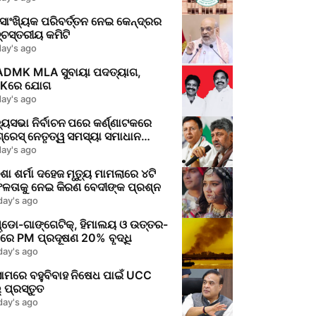
ାଂଖ୍ୟିକ ପରିବର୍ତ୍ତନ ନେଇ କେନ୍ଦ୍ରର
ଚସ୍ତରୀୟ କମିଟି
day's ago
ADMK MLA ସୁବାୟା ପଦତ୍ୟାଗ,
Kରେ ଯୋଗ
day's ago
୍ୟସଭା ନିର୍ବାଚନ ପରେ କର୍ଣ୍ଣାଟକରେ
୍ରେସ୍ ନେତୃତ୍ୱ ସମସ୍ୟା ସମାଧାନ
୍ଭାବନା
day's ago
ିଶା ଶର୍ମା ଦହେଜ ମୃତ୍ୟୁ ମାମଲାରେ ୪ଟି
ଫଳତାକୁ ନେଇ କିରଣ ବେଦୀଙ୍କ ପ୍ରଶ୍ନ
day's ago
୍ଡୋ-ଗାଙ୍ଗେଟିକ୍, ହିମାଲୟ ଓ ଉତ୍ତର-
୍ବରେ PM ପ୍ରଦୂଷଣ 20% ବୃଦ୍ଧି
day's ago
ାମରେ ବହୁବିବାହ ନିଷେଧ ପାଇଁ UCC
୍ ପ୍ରସ୍ତୁତ
day's ago