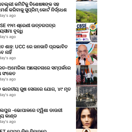
ବଲ୍ଲୀ କମିଟିକୁ ବିଶେଷଜ୍ଞଙ୍କ ସହ
ମର୍ଶ କରିବାକୁ ସୁପ୍ରିମ୍‌ କୋର୍ଟ ନିର୍ଦ୍ଧେଶ
day's ago
SE ୧୨ମ ଶ୍ରେଣୀ ଉତ୍ତରପତ୍ର
ସୀମା ବୃଦ୍ଧି
day's ago
ିତ ଶାହ: UCC ରେ ଜନଜାତି ପ୍ରଭାବିତ
େ ନାହିଁ
day's ago
ରତ–ଅମେରିକା ଆଲୋଚନାରେ ସମ୍ପର୍କରେ
ଆ ସଂକେତ
day's ago
୭ ଭାରତୀୟ ରୁଷ ସେନାରେ ଯୋଗ, ୪୯ ମୃତ
day's ago
ଲପୁର -ଭୋପାଳରେ ଟ୍ୱିଶା ଡାଉରୀ
୍ୟୁ କାଣ୍ଡ
day's ago
ET ପେପର ଲିକ୍‌ ବିବାଦରେ