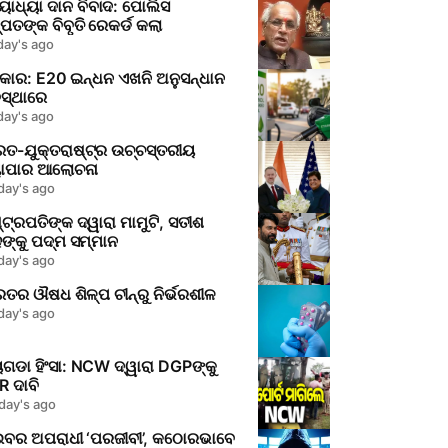
ୋଧ୍ୟା ଦାନ ବିବାଦ: ପୋଲିସ
ପତଙ୍କ ବିବୃତି ରେକର୍ଡ କଲା
day's ago
କାର: E20 ଇନ୍ଧନ ଏଖନି ଅନୁସନ୍ଧାନ
ସ୍ଥାରେ
day's ago
ରତ-ଯୁକ୍ତରାଷ୍ଟ୍ର ଉଚ୍ଚସ୍ତରୀୟ
ୟାପାର ଆଲୋଚନା
day's ago
୍ଟ୍ରପତିଙ୍କ ଦ୍ୱାରା ମାମୁଟି, ସତୀଶ
ଙ୍କୁ ପଦ୍ମ ସମ୍ମାନ
day's ago
ତର ଔଷଧ ଶିଳ୍ପ ଚୀନ୍‌ରୁ ନିର୍ଭରଶୀଳ
day's ago
ଗଡା ହିଂସା: NCW ଦ୍ୱାରା DGPଙ୍କୁ
 ଦାବି
day's ago
ଇବର ଅପରାଧୀ ‘ପରଜୀବୀ’, କଠୋରଭାବେ