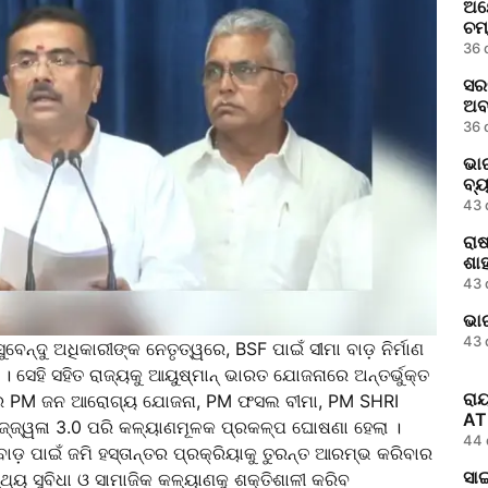
ଅୟ
ଚମ୍
36 
ସର
ଅବ
36 
ଭା
ବ୍
43 
ରାଷ
ଶାହ
43 
ଭାର
43 
ସୁବେନ୍ଦୁ ଅଧିକାରୀଙ୍କ ନେତୃତ୍ୱରେ, BSF ପାଇଁ ସୀମା ବାଡ଼ ନିର୍ମାଣ
। ସେହି ସହିତ ରାଜ୍ୟକୁ ଆୟୁଷ୍ମାନ୍‌ ଭାରତ ଯୋଜନାରେ ଅନ୍ତର୍ଭୁକ୍ତ
ରାୟ
କରେ PM ଜନ ଆରୋଗ୍ୟ ଯୋଜନା, PM ଫସଲ ବୀମା, PM SHRI
ATR
 ଓ ଉଜ୍ଜ୍ୱଳା 3.0 ପରି କଳ୍ୟାଣମୂଳକ ପ୍ରକଳ୍ପ ଘୋଷଣା ହେଲା ।
44 
ାଡ଼ ପାଇଁ ଜମି ହସ୍ତାନ୍ତର ପ୍ରକ୍ରିୟାକୁ ତୁରନ୍ତ ଆରମ୍ଭ କରିବାର
ସା
ସ୍ଥ୍ୟ ସୁବିଧା ଓ ସାମାଜିକ କଳ୍ୟାଣକୁ ଶକ୍ତିଶାଳୀ କରିବ