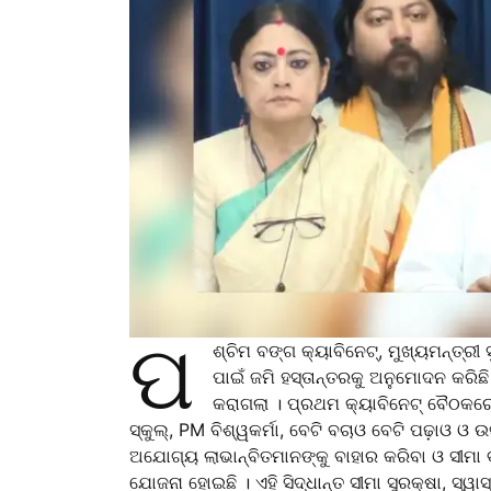
ପ
ଶ୍ଚିମ ବଙ୍ଗ କ୍ୟାବିନେଟ୍‌, ମୁଖ୍ୟମନ୍ତ୍ରୀ 
ପାଇଁ ଜମି ହସ୍ତାନ୍ତରକୁ ଅନୁମୋଦନ କରିଛି 
କରାଗଲା । ପ୍ରଥମ କ୍ୟାବିନେଟ୍‌ ବୈଠ
ସ୍କୁଲ୍‌, PM ବିଶ୍ୱକର୍ମା, ବେଟି ବଚାଓ ବେଟି ପଢ଼ାଓ
ଅଯୋଗ୍ୟ ଲାଭାନ୍ବିତମାନଙ୍କୁ ବାହାର କରିବା ଓ ସୀମା ବ
ଯୋଜନା ହୋଇଛି । ଏହି ସିଦ୍ଧାନ୍ତ ସୀମା ସୁରକ୍ଷା, ସ୍ୱା