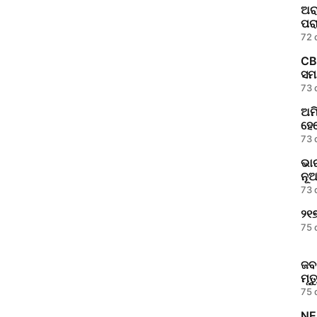
ଅରା
ପରା
72 
CB
ସମୟ
73 
ଅମ
ହେବ
73 
ଭା
ନୂ
73 
୨୧
75 
ଜବ
ମୃତ
75 
NE