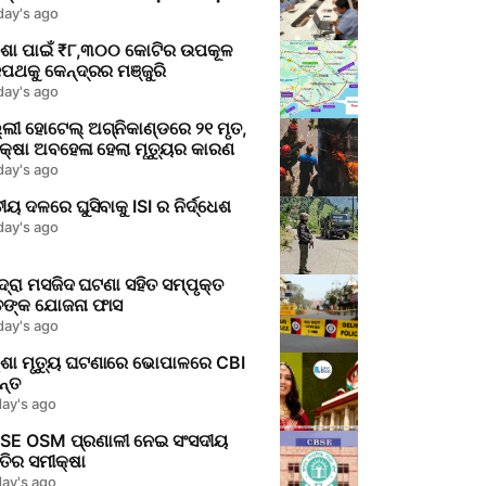
କ୍ଷେପ
day's ago
଼ିଶା ପାଇଁ ₹୮,୩୦୦ କୋଟିର ଉପକୂଳ
ପଥକୁ କେନ୍ଦ୍ରର ମଞ୍ଜୁରି
day's ago
୍ଲୀ ହୋଟେଲ୍ ଅଗ୍ନିକାଣ୍ଡରେ ୨୧ ମୃତ,
କ୍ଷା ଅବହେଳା ହେଲା ମୃତ୍ୟୁର କାରଣ
day's ago
ୀୟ ଦଳରେ ଘୁସିବାକୁ ISI ର ନିର୍ଦ୍ଧେଶ
day's ago
ଦ୍ରା ମସଜିଦ ଘଟଣା ସହିତ ସମ୍ପୃକ୍ତ
ଙ୍କ ଯୋଜନା ଫାସ
day's ago
ୱିଶା ମୃତ୍ୟୁ ଘଟଣାରେ ଭୋପାଳରେ CBI
ନ୍ତ
day's ago
SE OSM ପ୍ରଣାଳୀ ନେଇ ସଂସଦୀୟ
ତିର ସମୀକ୍ଷା
day's ago