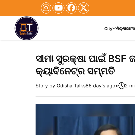
City
ଶିକ୍ଷା
ଜାତ
ସୀମା ସୁରକ୍ଷା ପାଇଁ BSF 
କ୍ୟାବିନେଟ୍‌ର ସମ୍ମତି
Story by Odisha Talks
86 day's ago
•
2 mi