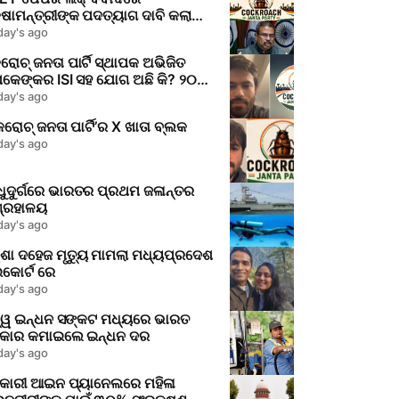
୍ଷାମନ୍ତ୍ରୀଙ୍କ ପଦତ୍ୟାଗ ଦାବି କଲା
P
day's ago
ୋଚ୍ ଜନତା ପାର୍ଟି ସ୍ଥାପକ ଅଭିଜିତ
ପକେଙ୍କର ISI ସହ ଯୋଗ ଅଛି କି? ୨୦୧୯
ଣେ ପୋଲିସ ଅଭିଯୋଗ କଣ କହୁଛି
day's ago
ରୋଚ୍ ଜନତା ପାର୍ଟି’ର X ଖାତା ବ୍ଲକ
day's ago
୍ଧୁଦୁର୍ଗରେ ଭାରତର ପ୍ରଥମ ଜଳାନ୍ତର
ଗ୍ରହାଳୟ
day's ago
ିଶା ଦହେଜ ମୃତ୍ୟୁ ମାମଲା ମଧ୍ୟପ୍ରଦେଶ
କୋର୍ଟ ରେ
day's ago
ଶ୍ୱ ଇନ୍ଧନ ସଙ୍କଟ ମଧ୍ୟରେ ଭାରତ
କାର କମାଇଲେ ଇନ୍ଧନ ଦର
day's ago
କାରୀ ଆଇନ ପ୍ୟାନେଲରେ ମହିଳା