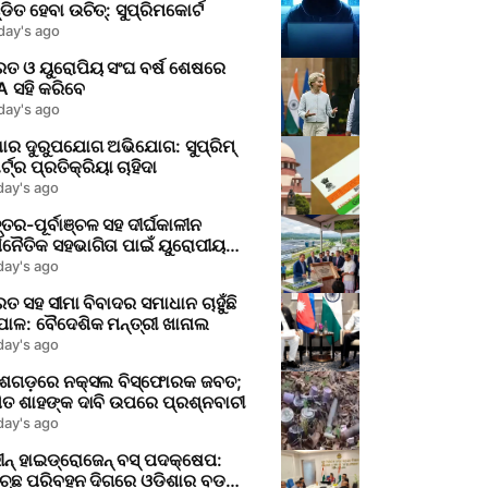
ଡିତ ହେବା ଉଚିତ୍: ସୁପ୍ରିମକୋର୍ଟ
day's ago
ରତ ଓ ୟୁରୋପିୟ ସଂଘ ବର୍ଷ ଶେଷରେ
 ସହି କରିବେ
day's ago
ାର ଦୁରୁପଯୋଗ ଅଭିଯୋଗ: ସୁପ୍ରିମ୍
୍ଟ୍‌ର ପ୍ରତିକ୍ରିୟା ଚାହିଦା
day's ago
ତର-ପୂର୍ବାଞ୍ଚଳ ସହ ଦୀର୍ଘକାଳୀନ
ଥନୈତିକ ସହଭାଗିତା ପାଇଁ ୟୁରୋପୀୟ
ଘର ଆଶା
day's ago
ତ ସହ ସୀମା ବିବାଦର ସମାଧାନ ଚାହୁଁଛି
ାଳ: ବୈଦେଶିକ ମନ୍ତ୍ରୀ ଖାନାଲ
day's ago
ିଶଗଡ଼ରେ ନକ୍ସଲ ବିସ୍ଫୋରକ ଜବତ;
ତ ଶାହଙ୍କ ଦାବି ଉପରେ ପ୍ରଶ୍ନବାଚୀ
day's ago
ୀନ୍ ହାଇଡ୍ରୋଜେନ୍ ବସ୍ ପଦକ୍ଷେପ:
ଚ୍ଛ ପରିବହନ ଦିଗରେ ଓଡ଼ିଶାର ବଡ଼