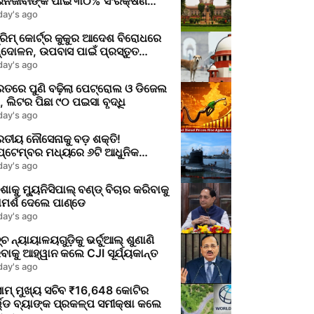
ନଜୀବୀଙ୍କ ପାଇଁ ୩୦% ସଂରକ୍ଷଣ
ିରେ କେନ୍ଦ୍ର ଓ ରାଜ୍ୟଙ୍କୁ
day's ago
୍ରିମକୋର୍ଟର ନୋଟିସ
୍ରିମ୍ କୋର୍ଟ୍‌ର କୁକୁର ଆଦେଶ ବିରୋଧରେ
୍ଦୋଳନ, ଉପବାସ ପାଇଁ ପ୍ରସ୍ତୁତ
ିକାରୀ
day's ago
ତରେ ପୁଣି ବଢ଼ିଲା ପେଟ୍ରୋଲ ଓ ଡିଜେଲ
 ଲିଟର ପିଛା ୯୦ ପଇସା ବୃଦ୍ଧି
day's ago
ତୀୟ ନୌସେନାକୁ ବଡ଼ ଶକ୍ତି!
ପ୍ଟେମ୍ବର ମଧ୍ୟରେ ୬ଟି ଆଧୁନିକ
େରିନ୍ ନିର୍ମାଣକୁ କେନ୍ଦ୍ରର ମଞ୍ଜୁରି
day's ago
ିଶାକୁ ମ୍ୟୁନିସିପାଲ୍ ବଣ୍ଡ୍ ବିଚାର କରିବାକୁ
ମର୍ଶ ଦେଲେ ପାଣ୍ଡେ
day's ago
ଚ ନ୍ୟାୟାଳୟଗୁଡ଼ିକୁ ଭର୍ଚୁଆଲ୍ ଶୁଣାଣି
ବାକୁ ଆହ୍ୱାନ କଲେ CJI ସୂର୍ଯ୍ୟକାନ୍ତ
day's ago
ାମ୍ ମୁଖ୍ୟ ସଚିବ ₹16,648 କୋଟିର
ଲ୍ଡ ବ୍ୟାଙ୍କ ପ୍ରକଳ୍ପ ସମୀକ୍ଷା କଲେ