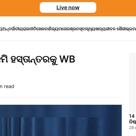
Live now
ୀୟ
ଅନ୍ତର୍ଜାତୀୟ
ରାଜନୀତି
ଖେଳ
ବାଣିଜ୍ୟ
ମନୋରଞ୍ଜନ
ସ୍ବାସ୍ଥ୍ୟ
ଖାଦ୍ୟ
ଜୀବନ ଶୈଳୀ
ଭ୍ର
ଜମି ହସ୍ତାନ୍ତରକୁ WB
n read
14 
ନିଷ
28 