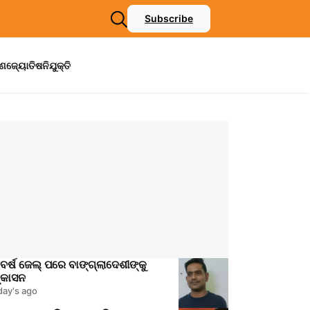
Subscribe
ମଣ
ଜ୍ୟୋତିଷ
ନିଯୁକ୍ତି
ବର୍ଷ ଜେଲ୍ ପରେ ବାଙ୍ଗ୍ଲାଦେଶୀଙ୍କୁ
୍କାସନ
day's ago