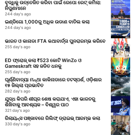
ବୃଦ୍ଧିକୁ ଉତ୍ତେଜିତ କରିବା ପାଇଁ ରେପୋ ରେଟ୍ କମିଲା:
ନିପୁଣମାନେ
244 day's ago
ଇଣ୍ଡିଗୋ 1,000ରୁ ଅଧିକ ଉଡାଣ ବାତିଲ କଲା
244 day's ago
ଭାରତ ଓ କାନାଡା FTA କଥାବାର୍ତ୍ତା ପୁନରାରମ୍ଭ କରିବେ
255 day's ago
ED ଫ୍ରୋଜ୍ କଲା ₹523 କୋଟି WinZo ଓ
Gameskraft ସହ ଜଡିତ ଧନକୁ
255 day's ago
ଘୂର୍ଣ୍ଣିବାତ୍ୟା ମନ୍ଥା କାକିନାଡାରେ ତଟସ୍ପର୍ଶ, ଓଡ଼ିଶାର
୧୫ ଜିଲ୍ଲା ପ୍ରଭାବିତ
282 day's ago
ଯୁଦ୍ଧ କିପରି ଶୀଘ୍ର ଶେଷ କରାଯାଏ, ଏହା ଭାରତରୁ
ଶିଖିବାକୁ ଆବଶ୍ୟକ – ବିଶ୍ୱର ପାଠ
321 day's ago
ରିଲାୟନ୍ସ ପଞ୍ଜାବରେ ରିଲିଫ୍ ଡ୍ରାଇଭ୍ ଆରମ୍ଭ କଲା
330 day's ago