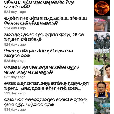
ଆଦିତ୍ୟ L1 ସୂର୍ଯ୍ୟ ଫ୍ଲେୟାର୍ କେର୍ନେଲ ଚିତ୍ର
ଉଦ୍ଘାଟିତ କରିଛି
524 day's ago
କନ୍ନଡିଗାମାନେ ଓଡ଼ିଆ ଓ ଅନ୍ୟାନ୍ୟ ଭାଷା ସହିତ ଭାଷା
ବିବାଦରେ ପ୍ରତିକ୍ରିୟା ଜଣାଇଛନ୍ତି
524 day's ago
ଆବଲାଞ୍ଚ୍ ସ୍ଥଳରେ ବ୍ରୋ କ୍ୟାମ୍ପ ସ୍ତବ୍ଧ, 25 ଜଣ
ଅଣ୍ଧାରେ ଫସି ପଡିଛନ୍ତି
524 day's ago
ବିଏସଏଫ୍ ପାକିସ୍ତାନ ସୀମା ପ୍ରତି ଅଧିକ ସେନା
ଆୟୋଜନ କରିଛି
528 day's ago
ନେପାଳୀ ଛାତ୍ରୀ ଆତ୍ମହତ୍ୟା ସମ୍ପର୍କରେ ଅଚ୍ୟୁତ
ସମନ୍ତା ତଦନ୍ତ ସାମ୍ନା କରୁଛନ୍ତି
532 day's ago
ନେପାଳ ଛାତ୍ରଛାତ୍ରୀମାନଙ୍କୁ ଫେରିବାକୁ ମୁଖ୍ୟମନ୍ତ୍ରୀ
ଅନୁରୋଧ, ନ୍ୟାୟ ପ୍ରଦାନ କରିବେ ବୋଲି ଦେଲେ
ଆଶ୍ୱାସନା
533 day's ago
କିଆଇଆଇଟି ବିଶ୍ଵବିଦ୍ୟାଳୟରେ ନେପାଳୀ ଛାତ୍ରୀଙ୍କ
ଦୁଃଖଦ ମୃତ୍ୟୁ ଆନ୍ଦୋଳନ ଚାଲିଛି
534 day's ago