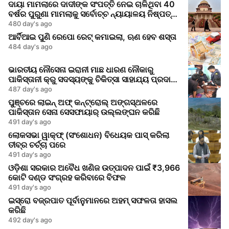
ଦାୟା ମାମଲାରେ ଦାଦୀଙ୍କ ସଂପତ୍ତି ନେଇ ଚାଳିଥିବା 40
ବର୍ଷର ପୁରୁଣା ମାମଲାକୁ ସର୍ବୋଚ୍ଚ ନ୍ୟାୟାଳୟ ନିଷ୍ପତ୍ତି
କଲା
480 day's ago
ଆର୍ବିଆଇ ପୁଣି ରେପୋ ରେଟ୍ କମାଇଲା, ଋଣ ହେବ ଶସ୍ତା
484 day's ago
ଭାରତୀୟ ନୌସେନା ଇରାନୀ ମାଛ ଧାରଣ ନୌକାରୁ
ପାକିସ୍ତାନୀ କ୍ରୁ ସଦସ୍ୟଙ୍କୁ ଚିକିତ୍ସା ସାହାଯ୍ୟ ପ୍ରଦାନ
କଲେ
487 day's ago
ପୁଞ୍ଚରେ ଲାଇନ୍ ଅଫ୍ କନ୍ଟ୍ରୋଲ୍ ଅଙ୍ଗସ୍ଥଳରେ
ପାକିସ୍ତାନ ସେନା ସେସଫାୟାର୍ ଉଲ୍ଲଙ୍ଘନ କରିଛି
491 day's ago
ଲୋକସଭା ୱାକ୍ଫ୍ (ସଂଶୋଧନ) ବିଧେୟକ ପାସ୍ କରିଲା
ତୀବ୍ର ଚର୍ଚ୍ଚା ପରେ
491 day's ago
ଓଡ଼ିଶା ସରକାର ଅବୈଧ ଖଣିଜ ଉତ୍ପାଦନ ପାଇଁ ₹3,966
କୋଟି ଦଣ୍ଡ ସଂଗ୍ରହ କରିବାରେ ବିଫଳ
491 day's ago
ଇସ୍ରୋ ବଜ୍ରପାତ ପୂର୍ବାନୁମାନରେ ଅହମ୍ ସଫଳତା ହାସଲ
କରିଛି
492 day's ago