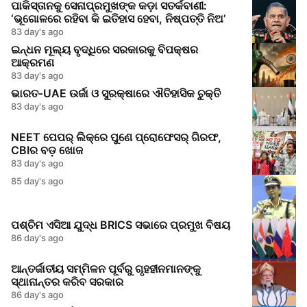
ପାକିସ୍ତାନକୁ ସେନାପ୍ରମୁଖଙ୍କ କଡ଼ା ସତର୍କବାଣୀ:
‘ଭୂଗୋଳରେ ରହିବା କି ଇତିହାସ ହେବା, ନିଷ୍ପତ୍ତି ନିଅ’
83 day's ago
ଇନ୍ଧନ ମୂଲ୍ୟ ବୃଦ୍ଧିରେ ସରକାରକୁ ବିପକ୍ଷର
ଆକ୍ରମଣ
83 day's ago
ଭାରତ‑UAE ଉର୍ଜା ଓ ସୁରକ୍ଷାରେ ଐତିହାସିକ ଚୁକ୍ତି
83 day's ago
NEET ପେପର୍ ଲିକ୍‌ରେ ପୁଣେ ପ୍ରୋଫେସର୍‌ ଗିରଫ,
CBIର ବଡ଼ ଖୋଜ
83 day's ago
85 day's ago
ପଶ୍ଚିମ ଏସିଆ ଯୁଦ୍ଧ BRICS ସଭାରେ ପ୍ରମୁଖ ବିଷୟ
86 day's ago
ଆନ୍ତର୍ଜାତୀୟ ସମ୍ମିଳନ ପୂର୍ବରୁ ଗୃହହୀନମାନଙ୍କୁ
ସ୍ଥାନାନ୍ତର କରିବ ସରକାର
86 day's ago