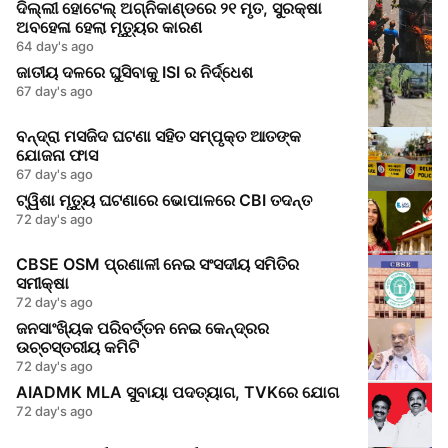
ଦିଲ୍ଲୀ ହୋଟେଲ୍ ଅଗ୍ନିକାଣ୍ଡରେ ୨୧ ମୃତ, ସୁରକ୍ଷା
ଅବହେଳା ହେଲା ମୃତ୍ୟୁର କାରଣ
64 day's ago
ଜାତୀୟ ଦଳରେ ଘୁସିବାକୁ ISI ର ନିର୍ଦ୍ଧେଶ
67 day's ago
ବନ୍ଦ୍ରା ମସଜିଦ ଘଟଣା ସହିତ ସମ୍ପୃକ୍ତ ଆତଙ୍କ
ଯୋଜନା ଫାସ
67 day's ago
ଟ୍ୱିଶା ମୃତ୍ୟୁ ଘଟଣାରେ ଭୋପାଳରେ CBI ତଦନ୍ତ
72 day's ago
CBSE OSM ପ୍ରଣାଳୀ ନେଇ ସଂସଦୀୟ ସମିତିର
ସମୀକ୍ଷା
72 day's ago
ଜନସାଂଖ୍ୟିକ ପରିବର୍ତ୍ତନ ନେଇ କେନ୍ଦ୍ରର
ଉଚ୍ଚସ୍ତରୀୟ କମିଟି
72 day's ago
AIADMK MLA ସୁବାୟା ପଦତ୍ୟାଗ, TVKରେ ଯୋଗ
72 day's ago