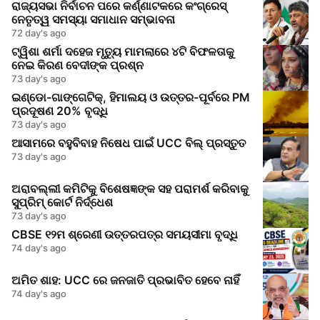
ରାଜ୍ୟସଭା ନିର୍ବାଚନ ପରେ କର୍ଣ୍ଣାଟକରେ କଂଗ୍ରେସ୍
ନେତୃତ୍ୱ ସମସ୍ୟା ସମାଧାନ ସମ୍ଭାବନା
72 day's ago
ଟ୍ୱିଶା ଶର୍ମା ଦହେଜ ମୃତ୍ୟୁ ମାମଲାରେ ୪ଟି ବିଫଳତାକୁ
ନେଇ କିରଣ ବେଦୀଙ୍କ ପ୍ରଶ୍ନ
73 day's ago
ଇଣ୍ଡୋ-ଗାଙ୍ଗେଟିକ୍, ହିମାଲୟ ଓ ଉତ୍ତର-ପୂର୍ବରେ PM
ପ୍ରଦୂଷଣ 20% ବୃଦ୍ଧି
73 day's ago
ଆସାମରେ ବହୁବିବାହ ନିଷେଧ ପାଇଁ UCC ବିଲ୍ ପ୍ରସ୍ତୁତ
73 day's ago
ଅରାବଲ୍ଲୀ କମିଟିକୁ ବିଶେଷଜ୍ଞଙ୍କ ସହ ପରାମର୍ଶ କରିବାକୁ
ସୁପ୍ରିମ୍‌ କୋର୍ଟ ନିର୍ଦ୍ଧେଶ
73 day's ago
CBSE ୧୨ମ ଶ୍ରେଣୀ ଉତ୍ତରପତ୍ର ସମୟସୀମା ବୃଦ୍ଧି
74 day's ago
ଅମିତ ଶାହ: UCC ରେ ଜନଜାତି ପ୍ରଭାବିତ ହେବେ ନାହିଁ
74 day's ago