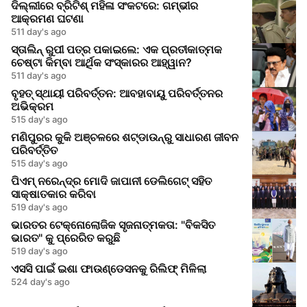
ଦିଲ୍ଲୀରେ ବ୍ରିଟିଶ୍ ମହିଳା ସଂକଟରେ: ଗମ୍ଭୀର
ଆକ୍ରମଣ ଘଟଣା
511 day's ago
ସ୍ତାଲିନ୍ ରୁପୀ ପତ୍ର ପକାଇଲେ: ଏକ ପ୍ରତୀକାତ୍ମକ
ଚେଷ୍ଟା କିମ୍ବା ଆର୍ଥିକ ସଂସ୍କାରର ଆହ୍ୱାନ?
511 day's ago
ବୃହତ୍ ସ୍ଥାୟୀ ପରିବର୍ତ୍ତନ: ଆବହାବାୟୁ ପରିବର୍ତ୍ତନର
ଅଭିକ୍ରମ
515 day's ago
ମଣିପୁରର କୁକି ଅଞ୍ଚଳରେ ଶଟ୍ଡାଉନ୍‌ରୁ ସାଧାରଣ ଜୀବନ
ପରିବର୍ତ୍ତିତ
515 day's ago
ପିଏମ୍ ନରେନ୍ଦ୍ର ମୋଦି ଜାପାନୀ ଡେଲିଗେଟ୍ ସହିତ
ସାକ୍ଷାତକାର କରିବା
519 day's ago
ଭାରତର ଟେକ୍ନୋଲୋଜିକ ସୃଜନାତ୍ମକତା: "ବିକସିତ
ଭାରତ" କୁ ପ୍ରେରିତ କରୁଛି
519 day's ago
ଏସସି ପାଇଁ ଇଶା ଫାଉଣ୍ଡେସନକୁ ରିଲିଫ୍ ମିଳିଲା
524 day's ago