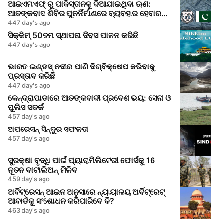
ଆଇଏମଏଫ୍ ରୁ ପାକିସ୍ତାନକୁ ଦିଆଯାଇଥିବା ଋଣ:
ଆତଙ୍କବାଦ ଶିବିର ପୁନର୍ନିର୍ମାଣରେ ବ୍ୟବହାର ହେବାର
ଆଶଙ୍କା
447 day's ago
ସିକ୍କିମ୍ 50ତମ ସ୍ଥାପନା ଦିବସ ପାଳନ କରିଛି
447 day's ago
ଭାରତ ଇଣ୍ଡସ୍ ନଦୀର ପାଣି ଦିଗ୍ବିକ୍ଷେପ କରିବାକୁ
ପ୍ରସ୍ତାବ କରିଛି
447 day's ago
କେନ୍ଦ୍ରାପାଡାରେ ଆତଙ୍କବାଦୀ ପ୍ରବେଶ ଭୟ: ସେନା ଓ
ପୁଲିସ ସତର୍କ
457 day's ago
ଅପରେସନ୍ ସିନ୍ଦୁର ସଫଳତା
457 day's ago
ସୁରକ୍ଷା ବୃଦ୍ଧି ପାଇଁ ପ୍ୟାରାମିଲିଟେରୀ ଫୋର୍ସକୁ 16
ନୂତନ ବାଟାଲିଅନ୍ ମିଳିବ
459 day's ago
ଅର୍ବିଟ୍ରେସନ୍ ଆଇନ ଅନୁସାରେ ନ୍ୟାୟାଳୟ ଅର୍ବିଟ୍ରେଟ୍
ଆବାର୍ଡକୁ ସଂଶୋଧନ କରିପାରିବେ କି?
463 day's ago