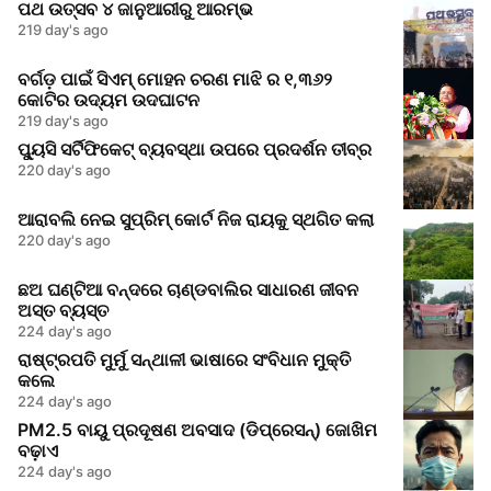
ପଥ ଉତ୍ସବ ୪ ଜାନୁଆରୀରୁ ଆରମ୍ଭ
219 day's ago
ବର୍ଗଡ଼ ପାଇଁ ସିଏମ୍ ମୋହନ ଚରଣ ମାଝି ର ୧,୩୬୨
କୋଟିର ଉଦ୍ୟମ ଉଦଘାଟନ
219 day's ago
ପ୍ୟୁସି ସର୍ଟିଫିକେଟ୍ ବ୍ୟବସ୍ଥା ଉପରେ ପ୍ରଦର୍ଶନ ତୀବ୍ର
220 day's ago
ଆରାବଲି ନେଇ ସୁପ୍ରିମ୍ କୋର୍ଟ ନିଜ ରାୟକୁ ସ୍ଥଗିତ କଲା
220 day's ago
ଛଅ ଘଣ୍ଟିଆ ବନ୍ଦରେ ଚାଣ୍ଡବାଲିର ସାଧାରଣ ଜୀବନ
ଅସ୍ତ ବ୍ୟସ୍ତ
224 day's ago
ରାଷ୍ଟ୍ରପତି ମୁର୍ମୁ ସନ୍ଥାଳୀ ଭାଷାରେ ସଂବିଧାନ ମୁକ୍ତି
କଲେ
224 day's ago
PM2.5 ବାୟୁ ପ୍ରଦୂଷଣ ଅବସାଦ (ଡିପ୍ରେସନ୍) ଜୋଖିମ
ବଢ଼ାଏ
224 day's ago