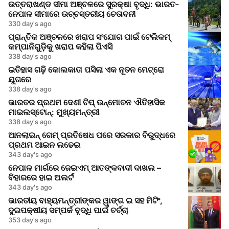
ଉତ୍ତରାଖଣ୍ଡ ସୀମା ଅଞ୍ଚଳରେ ସୁରକ୍ଷା ବୃଦ୍ଧି: ଭାରତ-
ନେପାଳ ସୀମାରେ ଉଚ୍ଚସ୍ତରୀୟ ଚେତାବନୀ
330 day's ago
ପ୍ରାନ୍ତିକ ଅଞ୍ଚଳରେ ଖରାପ ସଂଯୋଗ ପାଇଁ ଟେଲିକମ୍
କମ୍ପାନିଗୁଡ଼ିକୁ ଖରାପ କହିଲା ପିଏସି
338 day's ago
ଇତିହାସ ଗଢ଼ି କୋଲକାତା ପସିଲା ଏକ ନୂତନ ମେଟ୍ରୋ
ଯୁଗରେ
338 day's ago
ଭାରତର ପ୍ରଥମ ଦେଶୀ ଚିପ୍ ଉନ୍ମୋଚନ ଐତିହାସିକ
ମାଇଲସ୍ଟୋନ୍: ମୁଖ୍ୟମନ୍ତ୍ରୀ
338 day's ago
ଆନଲାଇନ୍ ଗେମ୍ ପ୍ରତିଷେଧ ପରେ ସରକାର ବିରୁଦ୍ଧରେ
ପ୍ରଥମ ଆଇନ ଲଢେଇ
343 day's ago
ନେପାଳ ମାର୍ଗରେ ଜେଇଏମ୍ ଆତଙ୍କବାଦୀ ଦାଖଲ –
ବିହାରରେ ହାଇ ଅଲର୍ଟ
343 day's ago
ଭାରତୀୟ ବାହ୍ୟମନ୍ତ୍ରୀଙ୍କର ୱାଙ୍ଗ ଇ ସହ ମିଟିଂ,
ଦୁଇପକ୍ଷୀୟ ସମ୍ପର୍କ ବୃଦ୍ଧି ପାଇଁ ଚର୍ଚ୍ଚା
353 day's ago