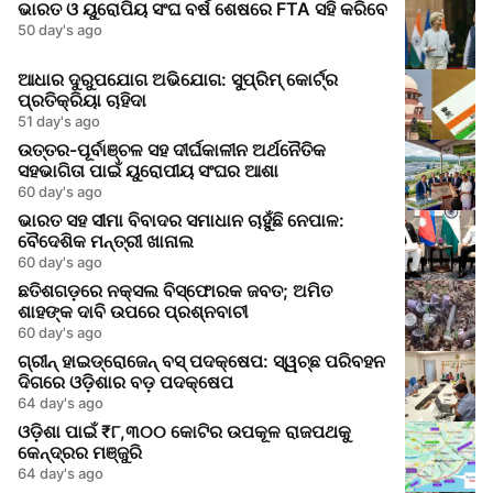
ଭାରତ ଓ ୟୁରୋପିୟ ସଂଘ ବର୍ଷ ଶେଷରେ FTA ସହି କରିବେ
50 day's ago
ଆଧାର ଦୁରୁପଯୋଗ ଅଭିଯୋଗ: ସୁପ୍ରିମ୍ କୋର୍ଟ୍‌ର
ପ୍ରତିକ୍ରିୟା ଚାହିଦା
51 day's ago
ଉତ୍ତର-ପୂର୍ବାଞ୍ଚଳ ସହ ଦୀର୍ଘକାଳୀନ ଅର୍ଥନୈତିକ
ସହଭାଗିତା ପାଇଁ ୟୁରୋପୀୟ ସଂଘର ଆଶା
60 day's ago
ଭାରତ ସହ ସୀମା ବିବାଦର ସମାଧାନ ଚାହୁଁଛି ନେପାଳ:
ବୈଦେଶିକ ମନ୍ତ୍ରୀ ଖାନାଲ
60 day's ago
ଛତିଶଗଡ଼ରେ ନକ୍ସଲ ବିସ୍ଫୋରକ ଜବତ; ଅମିତ
ଶାହଙ୍କ ଦାବି ଉପରେ ପ୍ରଶ୍ନବାଚୀ
60 day's ago
ଗ୍ରୀନ୍ ହାଇଡ୍ରୋଜେନ୍ ବସ୍ ପଦକ୍ଷେପ: ସ୍ୱଚ୍ଛ ପରିବହନ
ଦିଗରେ ଓଡ଼ିଶାର ବଡ଼ ପଦକ୍ଷେପ
64 day's ago
ଓଡ଼ିଶା ପାଇଁ ₹୮,୩୦୦ କୋଟିର ଉପକୂଳ ରାଜପଥକୁ
କେନ୍ଦ୍ରର ମଞ୍ଜୁରି
64 day's ago