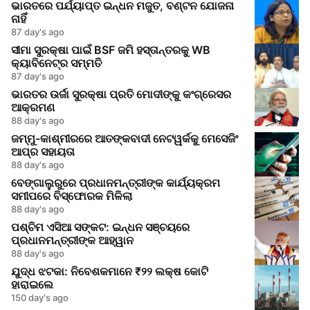
ଭାରତରେ ପର୍ଯ୍ୟାପ୍ତ ଇନ୍ଧନ ମଜୁତ, ବଣ୍ଟନ ଯୋଜନା
ନାହିଁ
87 day's ago
ସୀମା ସୁରକ୍ଷା ପାଇଁ BSF ଜମି ହସ୍ତାନ୍ତରକୁ WB
କ୍ୟାବିନେଟ୍‌ର ସମ୍ମତି
87 day's ago
ଭାରତର ଉର୍ଜା ସୁରକ୍ଷା ପ୍ରତି ମୋଦୀଙ୍କୁ କଂଗ୍ରେସର
ଆକ୍ରମଣ
88 day's ago
ଜମ୍ମୁ-କାଶ୍ମୀରରେ ଆତଙ୍କବାଦୀ ନେଟୱର୍କକୁ ମେସେଜିଂ
ଆପ୍‌ର ସହାୟତା
88 day's ago
ବେଙ୍ଗାଲୁରୁରେ ପ୍ରଧାନମନ୍ତ୍ରୀଙ୍କ କାର୍ଯ୍ୟକ୍ରମ
ସମୀପରେ ବିସ୍ଫୋରକ ମିଳିଲା
88 day's ago
ପଶ୍ଚିମ ଏସିଆ ସଙ୍କଟ: ଇନ୍ଧନ ସଞ୍ଚୟରେ
ପ୍ରଧାନମନ୍ତ୍ରୀଙ୍କ ଆହ୍ୱାନ
88 day's ago
ଯୁଦ୍ଧ ଝଟକା: ନିବେଶକମାନେ ₹୨୨ ଲକ୍ଷ କୋଟି
ହାରାଇଲେ
150 day's ago