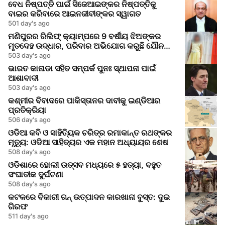
ବେଧ ନିଷ୍ପତ୍ତି ପାଇଁ ସିଜେଆଇଙ୍କର ନିଷ୍ପତ୍ତିକୁ
ବାଇର କରିବାରେ ଆଇନଜୀବୀଙ୍କର ସ୍ୱାଗତ
501 day's ago
ମଣିପୁରର ରିଲିଫ୍ କ୍ୟାମ୍ପରେ 9 ବର୍ଷୀୟ ଝିଅଙ୍କର
ମୃତଦେହ ଉଦ୍ଧାର, ପରିବାର ଅଭିଯୋଗ କରୁଛି ଯୌନ
ଆକ୍ରମଣର
503 day's ago
ଭାରତ କାନାଡା ସହିତ ସମ୍ପର୍କ ପୁନଃ ସ୍ଥାପନା ପାଇଁ
ଆଶାବାଦୀ
503 day's ago
କଶ୍ମୀର ବିବାଦରେ ପାକିସ୍ତାନର ଦାବୀକୁ ଇଣ୍ଡିଆର
ପ୍ରତିକ୍ରିୟା
506 day's ago
ଓଡିଆ କବି ଓ ସାହିତ୍ୟିକ ଚରିତ୍ର ରମାକାନ୍ତ ରଥଙ୍କର
ମୃତ୍ୟୁ: ଓଡିଆ ସାହିତ୍ୟର ଏକ ମହାନ ଅଧ୍ୟାୟର ଶେଷ
508 day's ago
ଓଡିଶାରେ ହୋଲୀ ଉତ୍ସବ ମଧ୍ୟରେ ୫ ହତ୍ୟା, ବହୁତ
ସଂଘାତୀକ ଦୁର୍ଘଟଣା
508 day's ago
କଟକରେ ବିକାରୀ ଗନ୍ ଉତ୍ପାଦନ କାରଖାନା ବୁସ୍ତ: ଦୁଇ
ଗିରଫ
511 day's ago