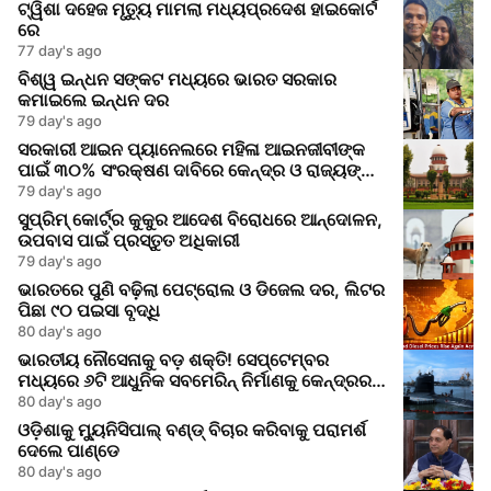
ଟ୍ୱିଶା ଦହେଜ ମୃତ୍ୟୁ ମାମଲା ମଧ୍ୟପ୍ରଦେଶ ହାଇକୋର୍ଟ
ରେ
77 day's ago
ବିଶ୍ୱ ଇନ୍ଧନ ସଙ୍କଟ ମଧ୍ୟରେ ଭାରତ ସରକାର
କମାଇଲେ ଇନ୍ଧନ ଦର
79 day's ago
ସରକାରୀ ଆଇନ ପ୍ୟାନେଲରେ ମହିଳା ଆଇନଜୀବୀଙ୍କ
ପାଇଁ ୩୦% ସଂରକ୍ଷଣ ଦାବିରେ କେନ୍ଦ୍ର ଓ ରାଜ୍ୟଙ୍କୁ
ସୁପ୍ରିମକୋର୍ଟର ନୋଟିସ
79 day's ago
ସୁପ୍ରିମ୍ କୋର୍ଟ୍‌ର କୁକୁର ଆଦେଶ ବିରୋଧରେ ଆନ୍ଦୋଳନ,
ଉପବାସ ପାଇଁ ପ୍ରସ୍ତୁତ ଅଧିକାରୀ
79 day's ago
ଭାରତରେ ପୁଣି ବଢ଼ିଲା ପେଟ୍ରୋଲ ଓ ଡିଜେଲ ଦର, ଲିଟର
ପିଛା ୯୦ ପଇସା ବୃଦ୍ଧି
80 day's ago
ଭାରତୀୟ ନୌସେନାକୁ ବଡ଼ ଶକ୍ତି! ସେପ୍ଟେମ୍ବର
ମଧ୍ୟରେ ୬ଟି ଆଧୁନିକ ସବମେରିନ୍ ନିର୍ମାଣକୁ କେନ୍ଦ୍ରର
ମଞ୍ଜୁରି
80 day's ago
ଓଡ଼ିଶାକୁ ମ୍ୟୁନିସିପାଲ୍ ବଣ୍ଡ୍ ବିଚାର କରିବାକୁ ପରାମର୍ଶ
ଦେଲେ ପାଣ୍ଡେ
80 day's ago