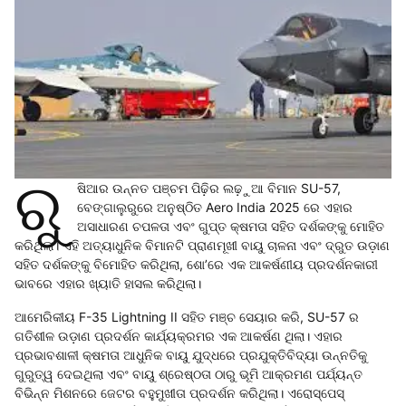
ରୁ
ଷିଆର ଉନ୍ନତ ପଞ୍ଚମ ପିଢ଼ିର ଲଢ଼ୁଆ ବିମାନ SU-57,
ବେଙ୍ଗାଲୁରୁରେ ଅନୁଷ୍ଠିତ Aero India 2025 ରେ ଏହାର
ଅସାଧାରଣ ଚପଳତା ଏବଂ ଗୁପ୍ତ କ୍ଷମତା ସହିତ ଦର୍ଶକଙ୍କୁ ମୋହିତ
କରିଥିଲା। ଏହି ଅତ୍ୟାଧୁନିକ ବିମାନଟି ପ୍ରାଣମୂଖୀ ବାୟୁ ଚାଳନା ଏବଂ ଦ୍ରୁତ ଉଡ଼ାଣ
ସହିତ ଦର୍ଶକଙ୍କୁ ବିମୋହିତ କରିଥିଲା, ଶୋ’ରେ ଏକ ଆକର୍ଷଣୀୟ ପ୍ରଦର୍ଶନକାରୀ
ଭାବରେ ଏହାର ଖ୍ୟାତି ହାସଲ କରିଥିଲା।
ଆମେରିକୀୟ F-35 Lightning II ସହିତ ମଞ୍ଚ ସେୟାର କରି, SU-57 ର
ଗତିଶୀଳ ଉଡ଼ାଣ ପ୍ରଦର୍ଶନ କାର୍ଯ୍ୟକ୍ରମର ଏକ ଆକର୍ଷଣ ଥିଲା। ଏହାର
ପ୍ରଭାବଶାଳୀ କ୍ଷମତା ଆଧୁନିକ ବାୟୁ ଯୁଦ୍ଧରେ ପ୍ରଯୁକ୍ତିବିଦ୍ୟା ଉନ୍ନତିକୁ
ଗୁରୁତ୍ୱ ଦେଇଥିଲା ଏବଂ ବାୟୁ ଶ୍ରେଷ୍ଠତା ଠାରୁ ଭୂମି ଆକ୍ରମଣ ପର୍ଯ୍ୟନ୍ତ
ବିଭିନ୍ନ ମିଶନରେ ଜେଟର ବହୁମୁଖୀତା ପ୍ରଦର୍ଶନ କରିଥିଲା। ଏରୋସ୍ପେସ୍