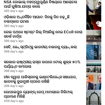
NSA ଡୋଭାଲ୍ ମହତ୍ତ୍ୱପୂର୍ଣ୍ଣ ବିଷୟରେ ଆଲୋଚନା
ପାଇଁ ରୁଷିଆ ଯାତ୍ରା କଲେ
365 day's ago
ଓଡ଼ିଶାର ଅନ୍ତର୍ନିହିତ ଆଘାତ: ଦିନକୁ ଦିନ ବଢ଼ୁଛି
ବଳାତ୍କାର ଘଟଣା
380 day's ago
ରେଲ ପଥରେ ଷ୍ଟଣ୍ଟ ରିଲ୍ ତିଆରିକୁ ନେଇ ECoR ଦେଲା
ସତର୍କ ବାର୍ତ୍ତା
396 day's ago
ସେବି, ଜେନ୍‌ ସ୍ଟ୍ରିଟ୍‌କୁ ଭାରତୀୟ ବଜାରରୁ ବ୍ୟାନ୍ କଲା
398 day's ago
ସରକାର ରାଷ୍ଟ୍ରୀୟ ରାସ୍ତା ଉପରେ ଟୋଲ୍ ଶୁଳ୍କ ୫୦%
ପର୍ଯ୍ୟନ୍ତ କମାଇଲା
398 day's ago
ଚୀନ ଦ୍ୱାରା ପାକିସ୍ତାନକୁ ଇଣ୍ଟେଲିଜେନ୍ସ ସହଯୋଗ,
ଭାରତକୁ ଦୁଇମୁଖୀ ଚାପରେ ରଖିଛି
398 day's ago
ଗୋପାଲପୁର ଗ୍ୟାଙ୍ଗ୍ ରେପ୍ ମାମଲାରେ ଡିଜିଟାଲ୍
ପ୍ରମାଣ ମିଳିଛି
409 day's ago