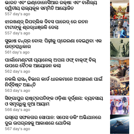
ଭାରତ ଏବଂ ଇଣ୍ଡୋନେସିଆର ରକ୍ଷା ଏବଂ ବାଣିଜ୍ୟ
ଦ୍ୱିତୀୟ ରାଜ୍ୟକୂଳ ସମ୍ମିତି ଆୟୋଜିତ
557 day's ago
ଝାରଖଣ୍ଡ୍ ରିପବ୍ଲିକ ଦିବସ ପାରେଡ୍ ରେ ରତନ
ଟାଟାଙ୍କୁ ଶ୍ରଦ୍ଧାଞ୍ଜଳି ଦେଲା
557 day's ago
ସୁଭାଷ ଚନ୍ଦ୍ର ବୋସ: ପିଢ଼ୀକୁ ପ୍ରେରଣା ଦେଇଥିବା ଏକ
ଉତ୍ତରାଧିକାର
561 day's ago
ପାର୍ଲାମେଣ୍ଟରୀ ପ୍ୟାନେଲ୍ ଅପନା ଓଫ୍ ବାକ୍ଫ୍ ବିଲ୍
ଉପରେ ବୈଠକ ଆୟୋଜନ କଲା
562 day's ago
ନକଲି ରାସନ୍ ବିଭାଗ କାର୍ଡ ଧାରକମାନେ ଅପହାରଣ ପାଇଁ
ନିର୍ଦ୍ଦିଷ୍ଟ ଅଛନ୍ତି
563 day's ago
ସିଙ୍ଗାପୁର ରାଷ୍ଟ୍ରପତିଙ୍କ ଓଡ଼ିଶା ଦୂର୍ଦ୍ଶନା: ବ୍ୟବସାୟ
ଓ ସମୃଦ୍ଧିକୁ ନୂଆ ଆୟାମ
566 day's ago
ଇସ୍ରୋ ସଫଳତାର ସୋପାନ: ସପେସ ଡକିଂ ଅଭିଯାନରେ
ଦୁଇ ଉପଗ୍ରହକୁ ଆକାଶରେ ଯୋଡିଲା
567 day's ago