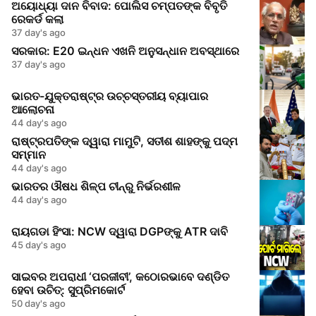
ଅୟୋଧ୍ୟା ଦାନ ବିବାଦ: ପୋଲିସ ଚମ୍ପତଙ୍କ ବିବୃତି
ରେକର୍ଡ କଲା
37 day's ago
ସରକାର: E20 ଇନ୍ଧନ ଏଖନି ଅନୁସନ୍ଧାନ ଅବସ୍ଥାରେ
37 day's ago
ଭାରତ-ଯୁକ୍ତରାଷ୍ଟ୍ର ଉଚ୍ଚସ୍ତରୀୟ ବ୍ୟାପାର
ଆଲୋଚନା
44 day's ago
ରାଷ୍ଟ୍ରପତିଙ୍କ ଦ୍ୱାରା ମାମୁଟି, ସତୀଶ ଶାହଙ୍କୁ ପଦ୍ମ
ସମ୍ମାନ
44 day's ago
ଭାରତର ଔଷଧ ଶିଳ୍ପ ଚୀନ୍‌ରୁ ନିର୍ଭରଶୀଳ
44 day's ago
ରାୟଗଡା ହିଂସା: NCW ଦ୍ୱାରା DGPଙ୍କୁ ATR ଦାବି
45 day's ago
ସାଇବର ଅପରାଧୀ ‘ପରଜୀବୀ’, କଠୋରଭାବେ ଦଣ୍ଡିତ
ହେବା ଉଚିତ୍: ସୁପ୍ରିମକୋର୍ଟ
50 day's ago