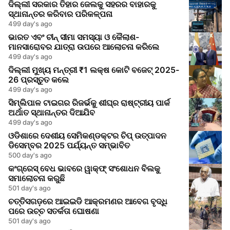
ଦିଲ୍ଲୀ ସରକାର ତିହାର ଜେଲକୁ ସହରର ବାହାରକୁ
ସ୍ଥାନାନ୍ତର କରିବାର ପରିକଳ୍ପନା
499 day's ago
ଭାରତ ଏବଂ ଚୀନ୍ ସୀମା ସମସ୍ୟା ଓ କୈଲାଶ-
ମାନସାରୋବର ଯାତ୍ରା ଉପରେ ଆଲୋଚନା କରିଲେ
499 day's ago
ଦିଲ୍ଲୀ ମୁଖ୍ୟ ମନ୍ତ୍ରୀ ₹1 ଲକ୍ଷ କୋଟି ବଜେଟ୍ 2025-
26 ପ୍ରସ୍ତୁତ କଲେ
499 day's ago
ସିମ୍ଲିପାଳ ଟାଇଗର ରିଜର୍ଭକୁ ଶୀଘ୍ର ରାଷ୍ଟ୍ରୀୟ ପାର୍କ
ଅର୍ଥାତ ସ୍ଥାନାନ୍ତର ଦିଆଯିବ
499 day's ago
ଓଡିଶାରେ ଦେଶୀୟ ସେମିକଣ୍ଡକ୍ଟର ଚିପ୍ ଉତ୍ପାଦନ
ଡିସେମ୍ବର 2025 ପର୍ଯ୍ୟନ୍ତ ସମ୍ଭାବିତ
500 day's ago
କଂଗ୍ରେସ୍ ବେଧ ଭାବରେ ୱାକ୍ଫ୍ ସଂଶୋଧନ ବିଲକୁ
ସମାଲୋଚନା କରୁଛି
501 day's ago
ଚତ୍ତିସଗଡ଼ରେ ଆଇଇଡି ଆକ୍ରମଣର ଆବେଗ ବୃଦ୍ଧି
ପରେ ଉଚ୍ଚ ସତର୍କତା ଘୋଷଣା
501 day's ago