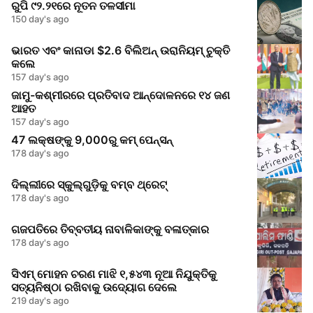
ରୁପି ୯୨.୨୧ରେ ନୂତନ ତଳସୀମା
150 day's ago
ଭାରତ ଏବଂ କାନାଡା $2.6 ବିଲିଅନ୍ ଉରାନିୟମ୍ ଚୁକ୍ତି
କଲେ
157 day's ago
ଜାମୁ-କଶ୍ମୀରରେ ପ୍ରତିବାଦ ଆନ୍ଦୋଳନରେ ୧୪ ଜଣ
ଆହତ
157 day's ago
47 ଲକ୍ଷଙ୍କୁ 9,000ରୁ କମ୍ ପେନ୍ସନ୍
178 day's ago
ଦିଲ୍ଲୀରେ ସ୍କୁଲ୍‌ଗୁଡ଼ିକୁ ବମ୍ବ ଥ୍ରେଟ୍
178 day's ago
ଗଜପତିରେ ତିବ୍ବତୀୟ ନାବାଳିକାଙ୍କୁ ବଳାତ୍କାର
178 day's ago
ସିଏମ୍ ମୋହନ ଚରଣ ମାଝି ୧,୫୪୩ ନୂଆ ନିଯୁକ୍ତିକୁ
ସତ୍ୟନିଷ୍ଠା ରଖିବାକୁ ଉଦ୍ୟୋଗ ଦେଲେ
219 day's ago