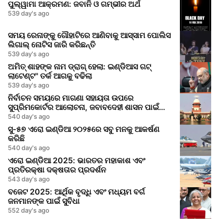
ପୁଲ୍ୱାମା ଆକ୍ରମଣ: ଜବାନି ଓ ଗମ୍ଭୀର ଅର୍ଥ
539 day's ago
ସମୟ ରେନାଙ୍କୁ ଗୌହାଟିରେ ଆଣିବାକୁ ଆସ୍ସାମ ପୋଲିସ
ଲିଗାଲ୍ ନୋଟିସ ଜାରି କରିଛନ୍ତି
539 day's ago
ଅମିତ୍ ଶାହଙ୍କ ନାମ ଡ୍ରାଗ୍ ହେଲା: ଇଣ୍ଡିଆସ ଗଟ୍
ଲାଟେଣ୍ଟ" ତର୍କ ଆଗକୁ ବଢିଲା
539 day's ago
ନିର୍ବାଚନ ସମୟରେ ମାଗଣା ସହାୟତା ଉପରେ
ସୁପ୍ରିମକୋର୍ଟର ଆଲୋଚନା, ଜବାବଦେହୀ ଶାସନ ପାଇଁ
ଆହ୍ୱାନ
540 day's ago
ସୁ-୫୭ ଏରୋ ଇଣ୍ଡିଆ ୨୦୨୫ରେ ସବୁ ମନକୁ ଆକର୍ଷଣ
କରିଛି
540 day's ago
ଏରୋ ଇଣ୍ଡିଆ 2025: ଭାରତର ମହାକାଶ ଏବଂ
ପ୍ରତିରକ୍ଷା ଦକ୍ଷତାର ପ୍ରଦର୍ଶନ
543 day's ago
ବଜେଟ 2025: ଆର୍ଥିକ ବୃଦ୍ଧି ଏବଂ ମଧ୍ୟମ ବର୍ଗ
ଜନମାନଙ୍କ ପାଇଁ ସୁବିଧା
552 day's ago