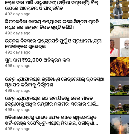
ଲୋକ ସଭା ଆଜି ଓୟୁଏସଏଫ୍ (ଓଡ଼ିଆ ସମ୍ପତ୍ତି) ବିଲ୍
ଉପରେ ଆଲୋଚନା ଓ ପାସ୍ କରିବ
492 day's ago
ଭିତରକନିକା ଜାତୀୟ ଉଦ୍ୟାନର ଇକୋସିଷ୍ଟମ ପ୍ରତି
ମଧୁର ଜଳ ସଙ୍କଟ ବିପଦ ସୃଷ୍ଟି କରିଛି।
492 day's ago
ଉତ୍କଳ ଦିବସରେ ରାଷ୍ଟ୍ରପତି ମୁର୍ମୁ ଓ ପ୍ରଧାନମନ୍ତ୍ରୀ
ମୋଦୀଙ୍କର ଶୁଭେଚ୍ଛା
492 day's ago
ସୁନା ଦାମ ₹92,000 ଅତିକ୍ରମ କଲା
496 day's ago
ଉଚ୍ଚ ନ୍ୟାୟାଳୟର ଗ୍ରୀବାନ୍ସ ରେଡ୍ରେସାଲ୍ ବ୍ୟବସ୍ଥା
ସ୍ଥାପନ କରିବାକୁ ନିର୍ଦ୍ଦେଶ
498 day's ago
ଉଚ୍ଚ ନ୍ୟାୟାଳୟର ଗଛ କଟାଯିବାକୁ ନେଇ ମାନବ
ହତ୍ୟାଠାରୁ ଅଧିକ ଗମ୍ଭୀର ମତାମତ: ସରକାର ପାଇଁ
ଜାଗୃକତା ସଙ୍କେତ
498 day's ago
ଓଡିଶାକୋଷ୍ଟରୁ ଭାରତ ସଫଳ ଭାବେ ସ୍ୱଦେଶୀକୃତ
ଶର୍ଟ-ରେଞ୍ଜ ସର୍ଫେସ୍-ଟୁ-ଏୟାର୍ ମିସାଇଲ୍ ପରୀକ୍ଷା
କରିଲା
498 day's ago