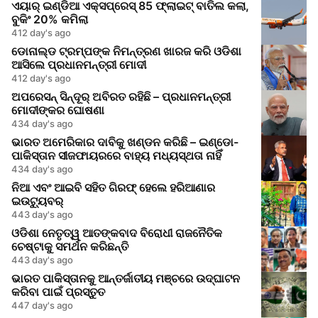
ଏୟାର୍ ଇଣ୍ଡିଆ ଏକ୍ସପ୍ରେସ୍ 85 ଫ୍ଲାଇଟ୍ ବାତିଲ କଲା,
ବୁକିଂ 20% କମିଲା
412 day's ago
ଡୋନାଲ୍ଡ ଟ୍ରମ୍ପଙ୍କ ନିମନ୍ତ୍ରଣ ଖାରଜ କରି ଓଡିଶା
ଆସିଲେ ପ୍ରଧାନମନ୍ତ୍ରୀ ମୋଦୀ
412 day's ago
ଅପରେସନ୍ ସିନ୍ଦୂର୍ ଅବିରତ ରହିଛି – ପ୍ରଧାନମନ୍ତ୍ରୀ
ମୋଦୀଙ୍କର ଘୋଷଣା
434 day's ago
ଭାରତ ଅମେରିକାର ଦାବିକୁ ଖଣ୍ଡନ କରିଛି – ଇଣ୍ଡୋ-
ପାକିସ୍ତାନ ସୀଜଫାୟରରେ ବାହ୍ୟ ମଧ୍ୟସ୍ଥତା ନାହିଁ
434 day's ago
ନିଆ ଏବଂ ଆଇବି ସହିତ ଗିରଫ୍ ହେଲେ ହରିଆଣାର
ଇଉଟ୍ୟୁବର୍
443 day's ago
ଓଡିଶା ନେତୃତ୍ୱ ଆତଙ୍କବାଦ ବିରୋଧୀ ରାଜନୈତିକ
ଚେଷ୍ଟାକୁ ସମର୍ଥନ କରିଛନ୍ତି
443 day's ago
ଭାରତ ପାକିସ୍ତାନକୁ ଆନ୍ତର୍ଜାତୀୟ ମଞ୍ଚରେ ଉଦ୍‌ଘାଟନ
କରିବା ପାଇଁ ପ୍ରସ୍ତୁତ
447 day's ago