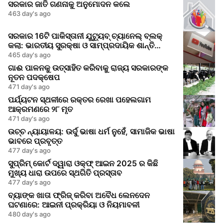
ସରକାର ଜାତି ଗଣନାକୁ ଅନୁମୋଦନ କଲେ
463 day's ago
ସରକାର 16ଟି ପାକିସ୍ତାନୀ ଯୁଟ୍ୟୁବ୍ ଚ୍ୟାନେଲ୍ ବ୍ଲକ୍
କଲା: ଭାରତୀୟ ସୁରକ୍ଷା ଓ ସାମ୍ପ୍ରଦାୟିକ ଶାନ୍ତି
ଉପରେ ଭ୍ରମ ତଥ୍ୟ ପ୍ରଚାର
465 day's ago
ଗାଈ ପାଳନକୁ ଉତ୍ସାହିତ କରିବାକୁ ରାଜ୍ୟ ସରକାରଙ୍କ
ନୂତନ ପଦକ୍ଷେପ
471 day's ago
ପର୍ଯ୍ୟଟନ ସ୍ଥଳୀରେ ରକ୍ତର ରେଖା ପହେଲଗାମ
ଆକ୍ରମଣରେ ୨୮ ମୃତ
471 day's ago
ଉଚ୍ଚ ନ୍ୟାୟାଳୟ: ଉର୍ଦୁ ଭାଷା ଧର୍ମ ନୁହେଁ, ସାମାଜିକ ଭାଷା
ଭାବରେ ପ୍ରବୃତ୍ତ
477 day's ago
ସୁପ୍ରିମ୍ କୋର୍ଟ ଦ୍ୱାରା ଓକ୍‌ଫ୍ ଆଇନ 2025 ର କିଛି
ମୁଖ୍ୟ ଧାରା ଉପରେ ସ୍ଥଗିତି ପ୍ରସ୍ତାବ
477 day's ago
ବ୍ୟାଙ୍କ ଖାତା ଫ୍ରିଜ୍ କରିବା ଅବୈଧ ଲେନଦେନ
ଘଟଣାରେ: ଆଇନୀ ପ୍ରକ୍ରିୟା ଓ ନିୟମାବଳୀ
480 day's ago