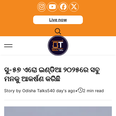
Live now
ସୁ-୫୭ ଏରୋ ଇଣ୍ଡିଆ ୨୦୨୫ରେ ସବୁ
ମନକୁ ଆକର୍ଷଣ କରିଛି
Story by Odisha Talks
540 day's ago
•
2 min read