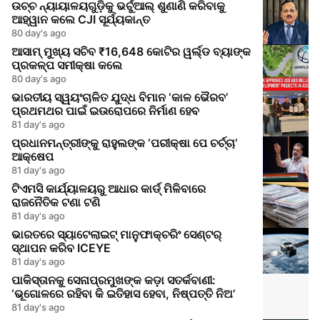
ଉଚ୍ଚ ନ୍ୟାୟାଳୟଗୁଡ଼ିକୁ ଭର୍ଚୁଆଲ୍ ଶୁଣାଣି କରିବାକୁ
ଆହ୍ୱାନ କଲେ CJI ସୂର୍ଯ୍ୟକାନ୍ତ
80 day's ago
ଆସାମ୍ ମୁଖ୍ୟ ସଚିବ ₹16,648 କୋଟିର ୱର୍ଲ୍ଡ ବ୍ୟାଙ୍କ
ପ୍ରକଳ୍ପ ସମୀକ୍ଷା କଲେ
80 day's ago
ଭାରତୀୟ ସ୍ୱୟଂଚାଳିତ ଯୁଦ୍ଧ ବିମାନ ‘କାଳ ଭୈରବ’
ପ୍ରଥମଥର ପାଇଁ ଇଉରୋପରେ ନିର୍ମାଣ ହେବ
81 day's ago
ପ୍ରଧାନମନ୍ତ୍ରୀଙ୍କୁ ରାହୁଲଙ୍କ ‘ପରୀକ୍ଷା ପେ ଚର୍ଚ୍ଚା’
ଆକ୍ଷେପ
81 day's ago
ଟିଏମସି କାର୍ଯ୍ୟାଳୟରୁ ଆଧାର କାର୍ଡ୍ ମିଳିବାରେ
ରାଜନୈତିକ ଟଣା ଟଣି
81 day's ago
ଭାରତରେ ସ୍ୟାଟେଲାଇଟ୍ ମାନୁଫାକ୍ଚରିଂ ସେଣ୍ଟର୍
ସ୍ଥାପନ କରିବ ICEYE
81 day's ago
ପାକିସ୍ତାନକୁ ସେନାପ୍ରମୁଖଙ୍କ କଡ଼ା ସତର୍କବାଣୀ:
‘ଭୂଗୋଳରେ ରହିବା କି ଇତିହାସ ହେବା, ନିଷ୍ପତ୍ତି ନିଅ’
81 day's ago