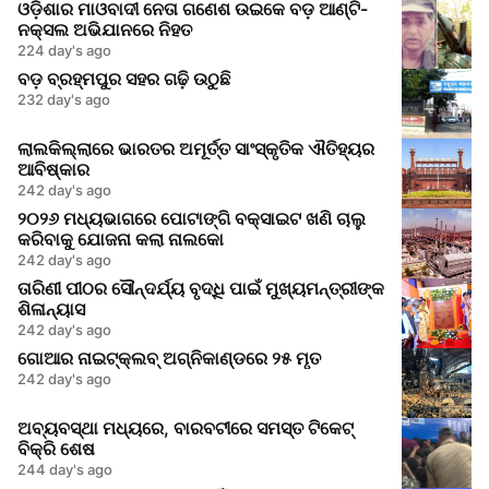
ଓଡ଼ିଶାର ମାଓବାଦୀ ନେତା ଗଣେଶ ଉଇକେ ବଡ଼ ଆଣ୍ଟି-
ନକ୍ସଲ ଅଭିଯାନରେ ନିହତ
224 day's ago
ବଡ଼ ବ୍ରହ୍ମପୁର ସହର ଗଢ଼ି ଉଠୁଛି
232 day's ago
ଲାଲକିଲ୍ଲାରେ ଭାରତର ଅମୂର୍ତ୍ତ ସାଂସ୍କୃତିକ ଐତିହ୍ୟର
ଆବିଷ୍କାର
242 day's ago
୨୦୨୬ ମଧ୍ୟଭାଗରେ ପୋଟାଙ୍ଗି ବକ୍ସାଇଟ ଖଣି ଚାଲୁ
କରିବାକୁ ଯୋଜନା କଲା ନାଲକୋ
242 day's ago
ତାରିଣୀ ପୀଠର ସୌନ୍ଦର୍ଯ୍ୟ ବୃଦ୍ଧି ପାଇଁ ମୁଖ୍ୟମନ୍ତ୍ରୀଙ୍କ
ଶିଳାନ୍ୟାସ
242 day's ago
ଗୋଆର ନାଇଟ୍‌କ୍ଲବ୍ ଅଗ୍ନିକାଣ୍ଡରେ ୨୫ ମୃତ
242 day's ago
ଅବ୍ୟବସ୍ଥା ମଧ୍ୟରେ, ବାରବଟୀରେ ସମସ୍ତ ଟିକେଟ୍
ବିକ୍ରି ଶେଷ
244 day's ago