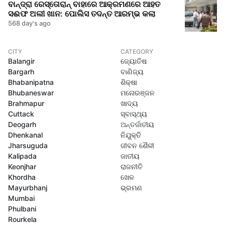
ବାନ୍ଦ୍ରା ରେସ୍ତୋରାନ୍ ବାହାରେ ଆକ୍ରମଣରେ ଆହତ
ସଈଫ ଅଲୀ ଖାନ: ପୋଲିସ ତଦନ୍ତ ଆରମ୍ଭ କଲା
568 day's ago
CITY
CATEGORY
Balangir
ଜ୍ୟୋତିଷ
Bargarh
ବାଣିଜ୍ୟ
Bhabanipatna
ଶିକ୍ଷା
Bhubaneswar
ମନୋରଞ୍ଜନ
Brahmapur
ଖାଦ୍ୟ
Cuttack
ସ୍ବାସ୍ଥ୍ୟ
Deogarh
ଅନ୍ତର୍ଜାତୀୟ
Dhenkanal
ନିଯୁକ୍ତି
Jharsuguda
ଜୀବନ ଶୈଳୀ
Kalipada
ଜାତୀୟ
Keonjhar
ରାଜନୀତି
Khordha
ଖେଳ
Mayurbhanj
ଭ୍ରମଣ
Mumbai
Phulbani
Rourkela