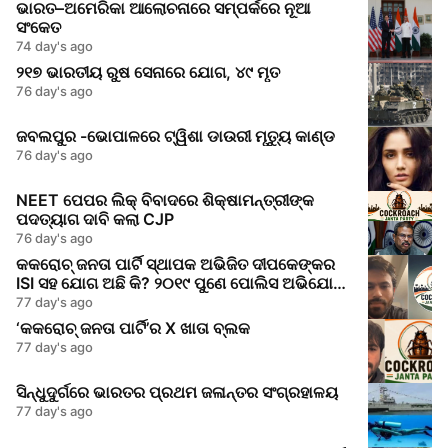
ଭାରତ–ଅମେରିକା ଆଲୋଚନାରେ ସମ୍ପର୍କରେ ନୂଆ
ସଂକେତ
74 day's ago
୨୧୭ ଭାରତୀୟ ରୁଷ ସେନାରେ ଯୋଗ, ୪୯ ମୃତ
76 day's ago
ଜବଲପୁର -ଭୋପାଳରେ ଟ୍ୱିଶା ଡାଉରୀ ମୃତ୍ୟୁ କାଣ୍ଡ
76 day's ago
NEET ପେପର ଲିକ୍‌ ବିବାଦରେ ଶିକ୍ଷାମନ୍ତ୍ରୀଙ୍କ
ପଦତ୍ୟାଗ ଦାବି କଲା CJP
76 day's ago
କକରୋଚ୍ ଜନତା ପାର୍ଟି ସ୍ଥାପକ ଅଭିଜିତ ଦୀପକେଙ୍କର
ISI ସହ ଯୋଗ ଅଛି କି? ୨୦୧୯ ପୁଣେ ପୋଲିସ ଅଭିଯୋଗ
କଣ କହୁଛି
77 day's ago
‘କକରୋଚ୍ ଜନତା ପାର୍ଟି’ର X ଖାତା ବ୍ଲକ
77 day's ago
ସିନ୍ଧୁଦୁର୍ଗରେ ଭାରତର ପ୍ରଥମ ଜଳାନ୍ତର ସଂଗ୍ରହାଳୟ
77 day's ago