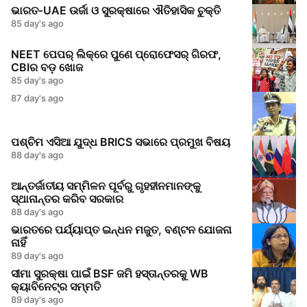
ଭାରତ‑UAE ଉର୍ଜା ଓ ସୁରକ୍ଷାରେ ଐତିହାସିକ ଚୁକ୍ତି
85 day's ago
NEET ପେପର୍ ଲିକ୍‌ରେ ପୁଣେ ପ୍ରୋଫେସର୍‌ ଗିରଫ,
CBIର ବଡ଼ ଖୋଜ
85 day's ago
87 day's ago
ପଶ୍ଚିମ ଏସିଆ ଯୁଦ୍ଧ BRICS ସଭାରେ ପ୍ରମୁଖ ବିଷୟ
88 day's ago
ଆନ୍ତର୍ଜାତୀୟ ସମ୍ମିଳନ ପୂର୍ବରୁ ଗୃହହୀନମାନଙ୍କୁ
ସ୍ଥାନାନ୍ତର କରିବ ସରକାର
88 day's ago
ଭାରତରେ ପର୍ଯ୍ୟାପ୍ତ ଇନ୍ଧନ ମଜୁତ, ବଣ୍ଟନ ଯୋଜନା
ନାହିଁ
89 day's ago
ସୀମା ସୁରକ୍ଷା ପାଇଁ BSF ଜମି ହସ୍ତାନ୍ତରକୁ WB
କ୍ୟାବିନେଟ୍‌ର ସମ୍ମତି
89 day's ago