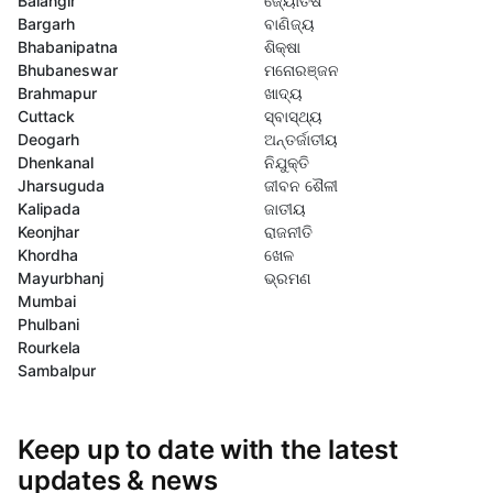
Balangir
ଜ୍ୟୋତିଷ
Bargarh
ବାଣିଜ୍ୟ
Bhabanipatna
ଶିକ୍ଷା
Bhubaneswar
ମନୋରଞ୍ଜନ
Brahmapur
ଖାଦ୍ୟ
Cuttack
ସ୍ବାସ୍ଥ୍ୟ
Deogarh
ଅନ୍ତର୍ଜାତୀୟ
Dhenkanal
ନିଯୁକ୍ତି
Jharsuguda
ଜୀବନ ଶୈଳୀ
Kalipada
ଜାତୀୟ
Keonjhar
ରାଜନୀତି
Khordha
ଖେଳ
Mayurbhanj
ଭ୍ରମଣ
Mumbai
Phulbani
Rourkela
Sambalpur
Keep up to date with the latest
updates & news