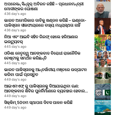
ଅପରେସନ୍ ସିନ୍ଦୂର୍ ଅବିରତ ରହିଛି – ପ୍ରଧାନମନ୍ତ୍ରୀ
ମୋଦୀଙ୍କର ଘୋଷଣା
436 day's ago
ଭାରତ ଅମେରିକାର ଦାବିକୁ ଖଣ୍ଡନ କରିଛି – ଇଣ୍ଡୋ-
ପାକିସ୍ତାନ ସୀଜଫାୟରରେ ବାହ୍ୟ ମଧ୍ୟସ୍ଥତା ନାହିଁ
436 day's ago
ନିଆ ଏବଂ ଆଇବି ସହିତ ଗିରଫ୍ ହେଲେ ହରିଆଣାର
ଇଉଟ୍ୟୁବର୍
445 day's ago
ଓଡିଶା ନେତୃତ୍ୱ ଆତଙ୍କବାଦ ବିରୋଧୀ ରାଜନୈତିକ
ଚେଷ୍ଟାକୁ ସମର୍ଥନ କରିଛନ୍ତି
445 day's ago
ଭାରତ ପାକିସ୍ତାନକୁ ଆନ୍ତର୍ଜାତୀୟ ମଞ୍ଚରେ ଉଦ୍‌ଘାଟନ
କରିବା ପାଇଁ ପ୍ରସ୍ତୁତ
449 day's ago
ଆଇଏମଏଫ୍ ରୁ ପାକିସ୍ତାନକୁ ଦିଆଯାଇଥିବା ଋଣ:
ଆତଙ୍କବାଦ ଶିବିର ପୁନର୍ନିର୍ମାଣରେ ବ୍ୟବହାର ହେବାର
ଆଶଙ୍କା
449 day's ago
ସିକ୍କିମ୍ 50ତମ ସ୍ଥାପନା ଦିବସ ପାଳନ କରିଛି
449 day's ago