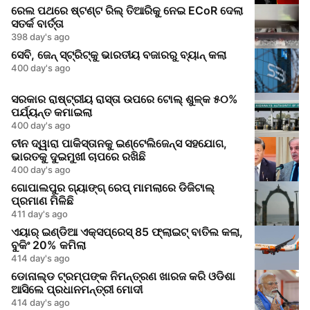
ରେଲ ପଥରେ ଷ୍ଟଣ୍ଟ ରିଲ୍ ତିଆରିକୁ ନେଇ ECoR ଦେଲା
ସତର୍କ ବାର୍ତ୍ତା
398 day's ago
ସେବି, ଜେନ୍‌ ସ୍ଟ୍ରିଟ୍‌କୁ ଭାରତୀୟ ବଜାରରୁ ବ୍ୟାନ୍ କଲା
400 day's ago
ସରକାର ରାଷ୍ଟ୍ରୀୟ ରାସ୍ତା ଉପରେ ଟୋଲ୍ ଶୁଳ୍କ ୫୦%
ପର୍ଯ୍ୟନ୍ତ କମାଇଲା
400 day's ago
ଚୀନ ଦ୍ୱାରା ପାକିସ୍ତାନକୁ ଇଣ୍ଟେଲିଜେନ୍ସ ସହଯୋଗ,
ଭାରତକୁ ଦୁଇମୁଖୀ ଚାପରେ ରଖିଛି
400 day's ago
ଗୋପାଲପୁର ଗ୍ୟାଙ୍ଗ୍ ରେପ୍ ମାମଲାରେ ଡିଜିଟାଲ୍
ପ୍ରମାଣ ମିଳିଛି
411 day's ago
ଏୟାର୍ ଇଣ୍ଡିଆ ଏକ୍ସପ୍ରେସ୍ 85 ଫ୍ଲାଇଟ୍ ବାତିଲ କଲା,
ବୁକିଂ 20% କମିଲା
414 day's ago
ଡୋନାଲ୍ଡ ଟ୍ରମ୍ପଙ୍କ ନିମନ୍ତ୍ରଣ ଖାରଜ କରି ଓଡିଶା
ଆସିଲେ ପ୍ରଧାନମନ୍ତ୍ରୀ ମୋଦୀ
414 day's ago