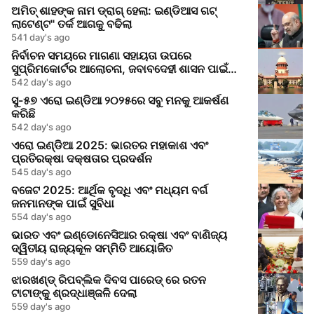
ଅମିତ୍ ଶାହଙ୍କ ନାମ ଡ୍ରାଗ୍ ହେଲା: ଇଣ୍ଡିଆସ ଗଟ୍
ଲାଟେଣ୍ଟ" ତର୍କ ଆଗକୁ ବଢିଲା
541 day's ago
ନିର୍ବାଚନ ସମୟରେ ମାଗଣା ସହାୟତା ଉପରେ
ସୁପ୍ରିମକୋର୍ଟର ଆଲୋଚନା, ଜବାବଦେହୀ ଶାସନ ପାଇଁ
ଆହ୍ୱାନ
542 day's ago
ସୁ-୫୭ ଏରୋ ଇଣ୍ଡିଆ ୨୦୨୫ରେ ସବୁ ମନକୁ ଆକର୍ଷଣ
କରିଛି
542 day's ago
ଏରୋ ଇଣ୍ଡିଆ 2025: ଭାରତର ମହାକାଶ ଏବଂ
ପ୍ରତିରକ୍ଷା ଦକ୍ଷତାର ପ୍ରଦର୍ଶନ
545 day's ago
ବଜେଟ 2025: ଆର୍ଥିକ ବୃଦ୍ଧି ଏବଂ ମଧ୍ୟମ ବର୍ଗ
ଜନମାନଙ୍କ ପାଇଁ ସୁବିଧା
554 day's ago
ଭାରତ ଏବଂ ଇଣ୍ଡୋନେସିଆର ରକ୍ଷା ଏବଂ ବାଣିଜ୍ୟ
ଦ୍ୱିତୀୟ ରାଜ୍ୟକୂଳ ସମ୍ମିତି ଆୟୋଜିତ
559 day's ago
ଝାରଖଣ୍ଡ୍ ରିପବ୍ଲିକ ଦିବସ ପାରେଡ୍ ରେ ରତନ
ଟାଟାଙ୍କୁ ଶ୍ରଦ୍ଧାଞ୍ଜଳି ଦେଲା
559 day's ago