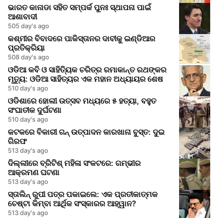
ଭାରତ କାନାଡା ସହିତ ସମ୍ପର୍କ ପୁନଃ ସ୍ଥାପନା ପାଇଁ
ଆଶାବାଦୀ
505 day's ago
କଶ୍ମୀର ବିବାଦରେ ପାକିସ୍ତାନର ଦାବୀକୁ ଇଣ୍ଡିଆର
ପ୍ରତିକ୍ରିୟା
508 day's ago
ଓଡିଆ କବି ଓ ସାହିତ୍ୟିକ ଚରିତ୍ର ରମାକାନ୍ତ ରଥଙ୍କର
ମୃତ୍ୟୁ: ଓଡିଆ ସାହିତ୍ୟର ଏକ ମହାନ ଅଧ୍ୟାୟର ଶେଷ
510 day's ago
ଓଡିଶାରେ ହୋଲୀ ଉତ୍ସବ ମଧ୍ୟରେ ୫ ହତ୍ୟା, ବହୁତ
ସଂଘାତୀକ ଦୁର୍ଘଟଣା
510 day's ago
କଟକରେ ବିକାରୀ ଗନ୍ ଉତ୍ପାଦନ କାରଖାନା ବୁସ୍ତ: ଦୁଇ
ଗିରଫ
513 day's ago
ଦିଲ୍ଲୀରେ ବ୍ରିଟିଶ୍ ମହିଳା ସଂକଟରେ: ଗମ୍ଭୀର
ଆକ୍ରମଣ ଘଟଣା
513 day's ago
ସ୍ତାଲିନ୍ ରୁପୀ ପତ୍ର ପକାଇଲେ: ଏକ ପ୍ରତୀକାତ୍ମକ
ଚେଷ୍ଟା କିମ୍ବା ଆର୍ଥିକ ସଂସ୍କାରର ଆହ୍ୱାନ?
513 day's ago