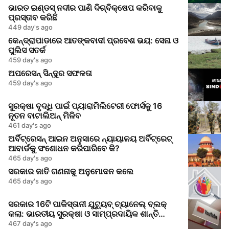
ଭାରତ ଇଣ୍ଡସ୍ ନଦୀର ପାଣି ଦିଗ୍ବିକ୍ଷେପ କରିବାକୁ
ପ୍ରସ୍ତାବ କରିଛି
449 day's ago
କେନ୍ଦ୍ରାପାଡାରେ ଆତଙ୍କବାଦୀ ପ୍ରବେଶ ଭୟ: ସେନା ଓ
ପୁଲିସ ସତର୍କ
459 day's ago
ଅପରେସନ୍ ସିନ୍ଦୁର ସଫଳତା
459 day's ago
ସୁରକ୍ଷା ବୃଦ୍ଧି ପାଇଁ ପ୍ୟାରାମିଲିଟେରୀ ଫୋର୍ସକୁ 16
ନୂତନ ବାଟାଲିଅନ୍ ମିଳିବ
461 day's ago
ଅର୍ବିଟ୍ରେସନ୍ ଆଇନ ଅନୁସାରେ ନ୍ୟାୟାଳୟ ଅର୍ବିଟ୍ରେଟ୍
ଆବାର୍ଡକୁ ସଂଶୋଧନ କରିପାରିବେ କି?
465 day's ago
ସରକାର ଜାତି ଗଣନାକୁ ଅନୁମୋଦନ କଲେ
465 day's ago
ସରକାର 16ଟି ପାକିସ୍ତାନୀ ଯୁଟ୍ୟୁବ୍ ଚ୍ୟାନେଲ୍ ବ୍ଲକ୍
କଲା: ଭାରତୀୟ ସୁରକ୍ଷା ଓ ସାମ୍ପ୍ରଦାୟିକ ଶାନ୍ତି
ଉପରେ ଭ୍ରମ ତଥ୍ୟ ପ୍ରଚାର
467 day's ago