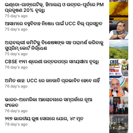
ଇଣ୍ଡୋ-ଗାଙ୍ଗେଟିକ୍, ହିମାଲୟ ଓ ଉତ୍ତର-ପୂର୍ବରେ PM
ପ୍ରଦୂଷଣ 20% ବୃଦ୍ଧି
75 day's ago
ଆସାମରେ ବହୁବିବାହ ନିଷେଧ ପାଇଁ UCC ବିଲ୍ ପ୍ରସ୍ତୁତ
75 day's ago
ଅରାବଲ୍ଲୀ କମିଟିକୁ ବିଶେଷଜ୍ଞଙ୍କ ସହ ପରାମର୍ଶ କରିବାକୁ
ସୁପ୍ରିମ୍‌ କୋର୍ଟ ନିର୍ଦ୍ଧେଶ
75 day's ago
CBSE ୧୨ମ ଶ୍ରେଣୀ ଉତ୍ତରପତ୍ର ସମୟସୀମା ବୃଦ୍ଧି
76 day's ago
ଅମିତ ଶାହ: UCC ରେ ଜନଜାତି ପ୍ରଭାବିତ ହେବେ ନାହିଁ
76 day's ago
ଭାରତ–ଅମେରିକା ଆଲୋଚନାରେ ସମ୍ପର୍କରେ ନୂଆ
ସଂକେତ
76 day's ago
୨୧୭ ଭାରତୀୟ ରୁଷ ସେନାରେ ଯୋଗ, ୪୯ ମୃତ
78 day's ago