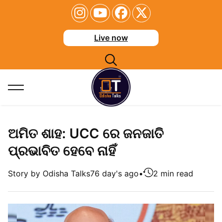
Live now
ଅମିତ ଶାହ: UCC ରେ ଜନଜାତି
ପ୍ରଭାବିତ ହେବେ ନାହିଁ
Story by Odisha Talks
76 day's ago
•
2 min read