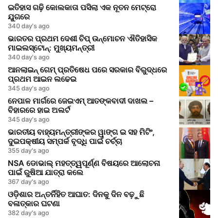
ଇତିହାସ ଗଢ଼ି କୋଲକାତା ପସିଲା ଏକ ନୂତନ ମେଟ୍ରୋ
ଯୁଗରେ
340 day's ago
ଭାରତର ପ୍ରଥମ ଦେଶୀ ଚିପ୍ ଉନ୍ମୋଚନ ଐତିହାସିକ
ମାଇଲସ୍ଟୋନ୍: ମୁଖ୍ୟମନ୍ତ୍ରୀ
340 day's ago
ଆନଲାଇନ୍ ଗେମ୍ ପ୍ରତିଷେଧ ପରେ ସରକାର ବିରୁଦ୍ଧରେ
ପ୍ରଥମ ଆଇନ ଲଢେଇ
345 day's ago
ନେପାଳ ମାର୍ଗରେ ଜେଇଏମ୍ ଆତଙ୍କବାଦୀ ଦାଖଲ –
ବିହାରରେ ହାଇ ଅଲର୍ଟ
345 day's ago
ଭାରତୀୟ ବାହ୍ୟମନ୍ତ୍ରୀଙ୍କର ୱାଙ୍ଗ ଇ ସହ ମିଟିଂ,
ଦୁଇପକ୍ଷୀୟ ସମ୍ପର୍କ ବୃଦ୍ଧି ପାଇଁ ଚର୍ଚ୍ଚା
355 day's ago
NSA ଡୋଭାଲ୍ ମହତ୍ତ୍ୱପୂର୍ଣ୍ଣ ବିଷୟରେ ଆଲୋଚନା
ପାଇଁ ରୁଷିଆ ଯାତ୍ରା କଲେ
367 day's ago
ଓଡ଼ିଶାର ଅନ୍ତର୍ନିହିତ ଆଘାତ: ଦିନକୁ ଦିନ ବଢ଼ୁଛି
ବଳାତ୍କାର ଘଟଣା
382 day's ago