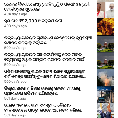
ଉତ୍କଳ ଦିବସରେ ରାଷ୍ଟ୍ରପତି ମୁର୍ମୁ ଓ ପ୍ରଧାନମନ୍ତ୍ରୀ
ମୋଦୀଙ୍କର ଶୁଭେଚ୍ଛା
494 day's ago
ସୁନା ଦାମ ₹92,000 ଅତିକ୍ରମ କଲା
498 day's ago
ଉଚ୍ଚ ନ୍ୟାୟାଳୟର ଗ୍ରୀବାନ୍ସ ରେଡ୍ରେସାଲ୍ ବ୍ୟବସ୍ଥା
ସ୍ଥାପନ କରିବାକୁ ନିର୍ଦ୍ଦେଶ
500 day's ago
ଉଚ୍ଚ ନ୍ୟାୟାଳୟର ଗଛ କଟାଯିବାକୁ ନେଇ ମାନବ
ହତ୍ୟାଠାରୁ ଅଧିକ ଗମ୍ଭୀର ମତାମତ: ସରକାର ପାଇଁ
ଜାଗୃକତା ସଙ୍କେତ
500 day's ago
ଓଡିଶାକୋଷ୍ଟରୁ ଭାରତ ସଫଳ ଭାବେ ସ୍ୱଦେଶୀକୃତ
ଶର୍ଟ-ରେଞ୍ଜ ସର୍ଫେସ୍-ଟୁ-ଏୟାର୍ ମିସାଇଲ୍ ପରୀକ୍ଷା
କରିଲା
500 day's ago
ଦିଲ୍ଲୀ ସରକାର ତିହାର ଜେଲକୁ ସହରର ବାହାରକୁ
ସ୍ଥାନାନ୍ତର କରିବାର ପରିକଳ୍ପନା
501 day's ago
ଭାରତ ଏବଂ ଚୀନ୍ ସୀମା ସମସ୍ୟା ଓ କୈଲାଶ-
ମାନସାରୋବର ଯାତ୍ରା ଉପରେ ଆଲୋଚନା କରିଲେ
501 day's ago