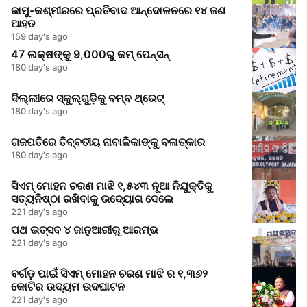
ଜାମୁ-କଶ୍ମୀରରେ ପ୍ରତିବାଦ ଆନ୍ଦୋଳନରେ ୧୪ ଜଣ
ଆହତ
159 day's ago
47 ଲକ୍ଷଙ୍କୁ 9,000ରୁ କମ୍ ପେନ୍ସନ୍
180 day's ago
ଦିଲ୍ଲୀରେ ସ୍କୁଲ୍‌ଗୁଡ଼ିକୁ ବମ୍ବ ଥ୍ରେଟ୍
180 day's ago
ଗଜପତିରେ ତିବ୍ବତୀୟ ନାବାଳିକାଙ୍କୁ ବଳାତ୍କାର
180 day's ago
ସିଏମ୍ ମୋହନ ଚରଣ ମାଝି ୧,୫୪୩ ନୂଆ ନିଯୁକ୍ତିକୁ
ସତ୍ୟନିଷ୍ଠା ରଖିବାକୁ ଉଦ୍ୟୋଗ ଦେଲେ
221 day's ago
ପଥ ଉତ୍ସବ ୪ ଜାନୁଆରୀରୁ ଆରମ୍ଭ
221 day's ago
ବର୍ଗଡ଼ ପାଇଁ ସିଏମ୍ ମୋହନ ଚରଣ ମାଝି ର ୧,୩୬୨
କୋଟିର ଉଦ୍ୟମ ଉଦଘାଟନ
221 day's ago