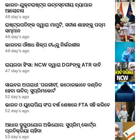
ଭାରତ-ଯୁକ୍ତରାଷ୍ଟ୍ର ଉଚ୍ଚସ୍ତରୀୟ ବ୍ୟାପାର
ଆଲୋଚନା
46 day's ago
ରାଷ୍ଟ୍ରପତିଙ୍କ ଦ୍ୱାରା ମାମୁଟି, ସତୀଶ ଶାହଙ୍କୁ ପଦ୍ମ
ସମ୍ମାନ
46 day's ago
ଭାରତର ଔଷଧ ଶିଳ୍ପ ଚୀନ୍‌ରୁ ନିର୍ଭରଶୀଳ
46 day's ago
ରାୟଗଡା ହିଂସା: NCW ଦ୍ୱାରା DGPଙ୍କୁ ATR ଦାବି
47 day's ago
ସାଇବର ଅପରାଧୀ ‘ପରଜୀବୀ’, କଠୋରଭାବେ ଦଣ୍ଡିତ
ହେବା ଉଚିତ୍: ସୁପ୍ରିମକୋର୍ଟ
52 day's ago
ଭାରତ ଓ ୟୁରୋପିୟ ସଂଘ ବର୍ଷ ଶେଷରେ FTA ସହି କରିବେ
52 day's ago
ଆଧାର ଦୁରୁପଯୋଗ ଅଭିଯୋଗ: ସୁପ୍ରିମ୍ କୋର୍ଟ୍‌ର
ପ୍ରତିକ୍ରିୟା ଚାହିଦା
53 day's ago