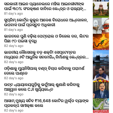
ସରକାରୀ ଆଇନ ପ୍ୟାନେଲରେ ମହିଳା ଆଇନଜୀବୀଙ୍କ
ପାଇଁ ୩୦% ସଂରକ୍ଷଣ ଦାବିରେ କେନ୍ଦ୍ର ଓ ରାଜ୍ୟଙ୍କୁ
ସୁପ୍ରିମକୋର୍ଟର ନୋଟିସ
81 day's ago
ସୁପ୍ରିମ୍ କୋର୍ଟ୍‌ର କୁକୁର ଆଦେଶ ବିରୋଧରେ ଆନ୍ଦୋଳନ,
ଉପବାସ ପାଇଁ ପ୍ରସ୍ତୁତ ଅଧିକାରୀ
81 day's ago
ଭାରତରେ ପୁଣି ବଢ଼ିଲା ପେଟ୍ରୋଲ ଓ ଡିଜେଲ ଦର, ଲିଟର
ପିଛା ୯୦ ପଇସା ବୃଦ୍ଧି
82 day's ago
ଭାରତୀୟ ନୌସେନାକୁ ବଡ଼ ଶକ୍ତି! ସେପ୍ଟେମ୍ବର
ମଧ୍ୟରେ ୬ଟି ଆଧୁନିକ ସବମେରିନ୍ ନିର୍ମାଣକୁ କେନ୍ଦ୍ରର
ମଞ୍ଜୁରି
82 day's ago
ଓଡ଼ିଶାକୁ ମ୍ୟୁନିସିପାଲ୍ ବଣ୍ଡ୍ ବିଚାର କରିବାକୁ ପରାମର୍ଶ
ଦେଲେ ପାଣ୍ଡେ
82 day's ago
ଉଚ୍ଚ ନ୍ୟାୟାଳୟଗୁଡ଼ିକୁ ଭର୍ଚୁଆଲ୍ ଶୁଣାଣି କରିବାକୁ
ଆହ୍ୱାନ କଲେ CJI ସୂର୍ଯ୍ୟକାନ୍ତ
82 day's ago
ଆସାମ୍ ମୁଖ୍ୟ ସଚିବ ₹16,648 କୋଟିର ୱର୍ଲ୍ଡ ବ୍ୟାଙ୍କ
ପ୍ରକଳ୍ପ ସମୀକ୍ଷା କଲେ
82 day's ago