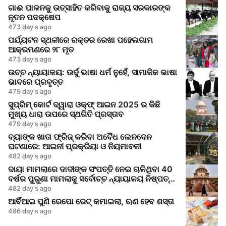
ଗାଈ ପାଳନକୁ ଉତ୍ସାହିତ କରିବାକୁ ରାଜ୍ୟ ସରକାରଙ୍କ
ନୂତନ ପଦକ୍ଷେପ
473 day's ago
ପର୍ଯ୍ୟଟନ ସ୍ଥଳୀରେ ରକ୍ତର ରେଖା ପହେଲଗାମ
ଆକ୍ରମଣରେ ୨୮ ମୃତ
473 day's ago
ଉଚ୍ଚ ନ୍ୟାୟାଳୟ: ଉର୍ଦୁ ଭାଷା ଧର୍ମ ନୁହେଁ, ସାମାଜିକ ଭାଷା
ଭାବରେ ପ୍ରବୃତ୍ତ
479 day's ago
ସୁପ୍ରିମ୍ କୋର୍ଟ ଦ୍ୱାରା ଓକ୍‌ଫ୍ ଆଇନ 2025 ର କିଛି
ମୁଖ୍ୟ ଧାରା ଉପରେ ସ୍ଥଗିତି ପ୍ରସ୍ତାବ
479 day's ago
ବ୍ୟାଙ୍କ ଖାତା ଫ୍ରିଜ୍ କରିବା ଅବୈଧ ଲେନଦେନ
ଘଟଣାରେ: ଆଇନୀ ପ୍ରକ୍ରିୟା ଓ ନିୟମାବଳୀ
482 day's ago
ଦାୟା ମାମଲାରେ ଦାଦୀଙ୍କ ସଂପତ୍ତି ନେଇ ଚାଳିଥିବା 40
ବର୍ଷର ପୁରୁଣା ମାମଲାକୁ ସର୍ବୋଚ୍ଚ ନ୍ୟାୟାଳୟ ନିଷ୍ପତ୍ତି
କଲା
482 day's ago
ଆର୍ବିଆଇ ପୁଣି ରେପୋ ରେଟ୍ କମାଇଲା, ଋଣ ହେବ ଶସ୍ତା
486 day's ago