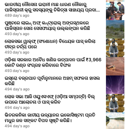
ଭାରତୀୟ ନୌସେନା ଇରାନୀ ମାଛ ଧାରଣ ନୌକାରୁ
ପାକିସ୍ତାନୀ କ୍ରୁ ସଦସ୍ୟଙ୍କୁ ଚିକିତ୍ସା ସାହାଯ୍ୟ ପ୍ରଦାନ
କଲେ
489 day's ago
ପୁଞ୍ଚରେ ଲାଇନ୍ ଅଫ୍ କନ୍ଟ୍ରୋଲ୍ ଅଙ୍ଗସ୍ଥଳରେ
ପାକିସ୍ତାନ ସେନା ସେସଫାୟାର୍ ଉଲ୍ଲଙ୍ଘନ କରିଛି
493 day's ago
ଲୋକସଭା ୱାକ୍ଫ୍ (ସଂଶୋଧନ) ବିଧେୟକ ପାସ୍ କରିଲା
ତୀବ୍ର ଚର୍ଚ୍ଚା ପରେ
493 day's ago
ଓଡ଼ିଶା ସରକାର ଅବୈଧ ଖଣିଜ ଉତ୍ପାଦନ ପାଇଁ ₹3,966
କୋଟି ଦଣ୍ଡ ସଂଗ୍ରହ କରିବାରେ ବିଫଳ
493 day's ago
ଇସ୍ରୋ ବଜ୍ରପାତ ପୂର୍ବାନୁମାନରେ ଅହମ୍ ସଫଳତା ହାସଲ
କରିଛି
494 day's ago
ଲୋକ ସଭା ଆଜି ଓୟୁଏସଏଫ୍ (ଓଡ଼ିଆ ସମ୍ପତ୍ତି) ବିଲ୍
ଉପରେ ଆଲୋଚନା ଓ ପାସ୍ କରିବ
494 day's ago
ଭିତରକନିକା ଜାତୀୟ ଉଦ୍ୟାନର ଇକୋସିଷ୍ଟମ ପ୍ରତି
ମଧୁର ଜଳ ସଙ୍କଟ ବିପଦ ସୃଷ୍ଟି କରିଛି।
494 day's ago