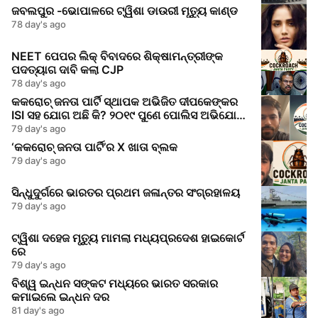
ଜବଲପୁର -ଭୋପାଳରେ ଟ୍ୱିଶା ଡାଉରୀ ମୃତ୍ୟୁ କାଣ୍ଡ
78 day's ago
NEET ପେପର ଲିକ୍‌ ବିବାଦରେ ଶିକ୍ଷାମନ୍ତ୍ରୀଙ୍କ
ପଦତ୍ୟାଗ ଦାବି କଲା CJP
78 day's ago
କକରୋଚ୍ ଜନତା ପାର୍ଟି ସ୍ଥାପକ ଅଭିଜିତ ଦୀପକେଙ୍କର
ISI ସହ ଯୋଗ ଅଛି କି? ୨୦୧୯ ପୁଣେ ପୋଲିସ ଅଭିଯୋଗ
କଣ କହୁଛି
79 day's ago
‘କକରୋଚ୍ ଜନତା ପାର୍ଟି’ର X ଖାତା ବ୍ଲକ
79 day's ago
ସିନ୍ଧୁଦୁର୍ଗରେ ଭାରତର ପ୍ରଥମ ଜଳାନ୍ତର ସଂଗ୍ରହାଳୟ
79 day's ago
ଟ୍ୱିଶା ଦହେଜ ମୃତ୍ୟୁ ମାମଲା ମଧ୍ୟପ୍ରଦେଶ ହାଇକୋର୍ଟ
ରେ
79 day's ago
ବିଶ୍ୱ ଇନ୍ଧନ ସଙ୍କଟ ମଧ୍ୟରେ ଭାରତ ସରକାର
କମାଇଲେ ଇନ୍ଧନ ଦର
81 day's ago