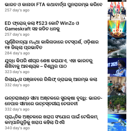
ଭାରତ ଓ କାନାଡା FTA କଥାବାର୍ତ୍ତା ପୁନରାରମ୍ଭ କରିବେ
257 day's ago
ED ଫ୍ରୋଜ୍ କଲା ₹523 କୋଟି WinZo ଓ
Gameskraft ସହ ଜଡିତ ଧନକୁ
257 day's ago
ଘୂର୍ଣ୍ଣିବାତ୍ୟା ମନ୍ଥା କାକିନାଡାରେ ତଟସ୍ପର୍ଶ, ଓଡ଼ିଶାର
୧୫ ଜିଲ୍ଲା ପ୍ରଭାବିତ
284 day's ago
ଯୁଦ୍ଧ କିପରି ଶୀଘ୍ର ଶେଷ କରାଯାଏ, ଏହା ଭାରତରୁ
ଶିଖିବାକୁ ଆବଶ୍ୟକ – ବିଶ୍ୱର ପାଠ
323 day's ago
ରିଲାୟନ୍ସ ପଞ୍ଜାବରେ ରିଲିଫ୍ ଡ୍ରାଇଭ୍ ଆରମ୍ଭ କଲା
332 day's ago
ଉତ୍ତରାଖଣ୍ଡ ସୀମା ଅଞ୍ଚଳରେ ସୁରକ୍ଷା ବୃଦ୍ଧି: ଭାରତ-
ନେପାଳ ସୀମାରେ ଉଚ୍ଚସ୍ତରୀୟ ଚେତାବନୀ
332 day's ago
ପ୍ରାନ୍ତିକ ଅଞ୍ଚଳରେ ଖରାପ ସଂଯୋଗ ପାଇଁ ଟେଲିକମ୍
କମ୍ପାନିଗୁଡ଼ିକୁ ଖରାପ କହିଲା ପିଏସି
340 day's ago