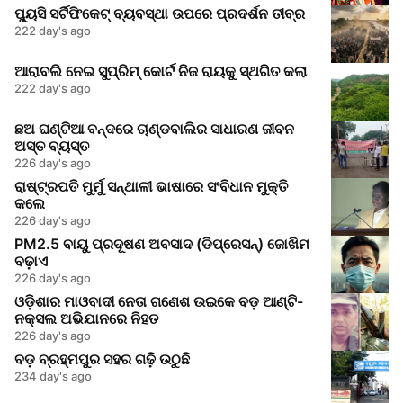
ପ୍ୟୁସି ସର୍ଟିଫିକେଟ୍ ବ୍ୟବସ୍ଥା ଉପରେ ପ୍ରଦର୍ଶନ ତୀବ୍ର
222 day's ago
ଆରାବଲି ନେଇ ସୁପ୍ରିମ୍ କୋର୍ଟ ନିଜ ରାୟକୁ ସ୍ଥଗିତ କଲା
222 day's ago
ଛଅ ଘଣ୍ଟିଆ ବନ୍ଦରେ ଚାଣ୍ଡବାଲିର ସାଧାରଣ ଜୀବନ
ଅସ୍ତ ବ୍ୟସ୍ତ
226 day's ago
ରାଷ୍ଟ୍ରପତି ମୁର୍ମୁ ସନ୍ଥାଳୀ ଭାଷାରେ ସଂବିଧାନ ମୁକ୍ତି
କଲେ
226 day's ago
PM2.5 ବାୟୁ ପ୍ରଦୂଷଣ ଅବସାଦ (ଡିପ୍ରେସନ୍) ଜୋଖିମ
ବଢ଼ାଏ
226 day's ago
ଓଡ଼ିଶାର ମାଓବାଦୀ ନେତା ଗଣେଶ ଉଇକେ ବଡ଼ ଆଣ୍ଟି-
ନକ୍ସଲ ଅଭିଯାନରେ ନିହତ
226 day's ago
ବଡ଼ ବ୍ରହ୍ମପୁର ସହର ଗଢ଼ି ଉଠୁଛି
234 day's ago