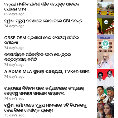
ବନ୍ଦ୍ରା ମସଜିଦ ଘଟଣା ସହିତ ସମ୍ପୃକ୍ତ ଆତଙ୍କ
ଯୋଜନା ଫାସ
69 day's ago
ଟ୍ୱିଶା ମୃତ୍ୟୁ ଘଟଣାରେ ଭୋପାଳରେ CBI ତଦନ୍ତ
74 day's ago
CBSE OSM ପ୍ରଣାଳୀ ନେଇ ସଂସଦୀୟ ସମିତିର
ସମୀକ୍ଷା
74 day's ago
ଜନସାଂଖ୍ୟିକ ପରିବର୍ତ୍ତନ ନେଇ କେନ୍ଦ୍ରର
ଉଚ୍ଚସ୍ତରୀୟ କମିଟି
74 day's ago
AIADMK MLA ସୁବାୟା ପଦତ୍ୟାଗ, TVKରେ ଯୋଗ
74 day's ago
ରାଜ୍ୟସଭା ନିର୍ବାଚନ ପରେ କର୍ଣ୍ଣାଟକରେ କଂଗ୍ରେସ୍
ନେତୃତ୍ୱ ସମସ୍ୟା ସମାଧାନ ସମ୍ଭାବନା
74 day's ago
ଟ୍ୱିଶା ଶର୍ମା ଦହେଜ ମୃତ୍ୟୁ ମାମଲାରେ ୪ଟି ବିଫଳତାକୁ
ନେଇ କିରଣ ବେଦୀଙ୍କ ପ୍ରଶ୍ନ
75 day's ago