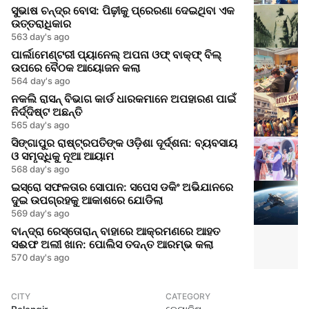
ସୁଭାଷ ଚନ୍ଦ୍ର ବୋସ: ପିଢ଼ୀକୁ ପ୍ରେରଣା ଦେଇଥିବା ଏକ
ଉତ୍ତରାଧିକାର
563 day's ago
ପାର୍ଲାମେଣ୍ଟରୀ ପ୍ୟାନେଲ୍ ଅପନା ଓଫ୍ ବାକ୍ଫ୍ ବିଲ୍
ଉପରେ ବୈଠକ ଆୟୋଜନ କଲା
564 day's ago
ନକଲି ରାସନ୍ ବିଭାଗ କାର୍ଡ ଧାରକମାନେ ଅପହାରଣ ପାଇଁ
ନିର୍ଦ୍ଦିଷ୍ଟ ଅଛନ୍ତି
565 day's ago
ସିଙ୍ଗାପୁର ରାଷ୍ଟ୍ରପତିଙ୍କ ଓଡ଼ିଶା ଦୂର୍ଦ୍ଶନା: ବ୍ୟବସାୟ
ଓ ସମୃଦ୍ଧିକୁ ନୂଆ ଆୟାମ
568 day's ago
ଇସ୍ରୋ ସଫଳତାର ସୋପାନ: ସପେସ ଡକିଂ ଅଭିଯାନରେ
ଦୁଇ ଉପଗ୍ରହକୁ ଆକାଶରେ ଯୋଡିଲା
569 day's ago
ବାନ୍ଦ୍ରା ରେସ୍ତୋରାନ୍ ବାହାରେ ଆକ୍ରମଣରେ ଆହତ
ସଈଫ ଅଲୀ ଖାନ: ପୋଲିସ ତଦନ୍ତ ଆରମ୍ଭ କଲା
570 day's ago
CITY
CATEGORY