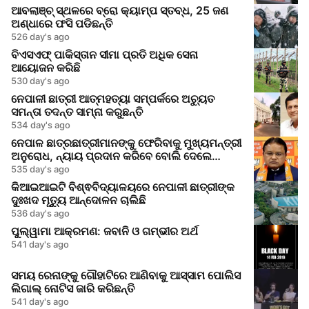
ଆବଲାଞ୍ଚ୍ ସ୍ଥଳରେ ବ୍ରୋ କ୍ୟାମ୍ପ ସ୍ତବ୍ଧ, 25 ଜଣ
ଅଣ୍ଧାରେ ଫସି ପଡିଛନ୍ତି
526 day's ago
ବିଏସଏଫ୍ ପାକିସ୍ତାନ ସୀମା ପ୍ରତି ଅଧିକ ସେନା
ଆୟୋଜନ କରିଛି
530 day's ago
ନେପାଳୀ ଛାତ୍ରୀ ଆତ୍ମହତ୍ୟା ସମ୍ପର୍କରେ ଅଚ୍ୟୁତ
ସମନ୍ତା ତଦନ୍ତ ସାମ୍ନା କରୁଛନ୍ତି
534 day's ago
ନେପାଳ ଛାତ୍ରଛାତ୍ରୀମାନଙ୍କୁ ଫେରିବାକୁ ମୁଖ୍ୟମନ୍ତ୍ରୀ
ଅନୁରୋଧ, ନ୍ୟାୟ ପ୍ରଦାନ କରିବେ ବୋଲି ଦେଲେ
ଆଶ୍ୱାସନା
535 day's ago
କିଆଇଆଇଟି ବିଶ୍ଵବିଦ୍ୟାଳୟରେ ନେପାଳୀ ଛାତ୍ରୀଙ୍କ
ଦୁଃଖଦ ମୃତ୍ୟୁ ଆନ୍ଦୋଳନ ଚାଲିଛି
536 day's ago
ପୁଲ୍ୱାମା ଆକ୍ରମଣ: ଜବାନି ଓ ଗମ୍ଭୀର ଅର୍ଥ
541 day's ago
ସମୟ ରେନାଙ୍କୁ ଗୌହାଟିରେ ଆଣିବାକୁ ଆସ୍ସାମ ପୋଲିସ
ଲିଗାଲ୍ ନୋଟିସ ଜାରି କରିଛନ୍ତି
541 day's ago