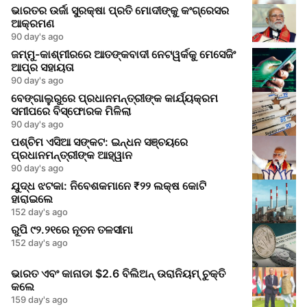
ଭାରତର ଉର୍ଜା ସୁରକ୍ଷା ପ୍ରତି ମୋଦୀଙ୍କୁ କଂଗ୍ରେସର
ଆକ୍ରମଣ
90 day's ago
ଜମ୍ମୁ-କାଶ୍ମୀରରେ ଆତଙ୍କବାଦୀ ନେଟୱର୍କକୁ ମେସେଜିଂ
ଆପ୍‌ର ସହାୟତା
90 day's ago
ବେଙ୍ଗାଲୁରୁରେ ପ୍ରଧାନମନ୍ତ୍ରୀଙ୍କ କାର୍ଯ୍ୟକ୍ରମ
ସମୀପରେ ବିସ୍ଫୋରକ ମିଳିଲା
90 day's ago
ପଶ୍ଚିମ ଏସିଆ ସଙ୍କଟ: ଇନ୍ଧନ ସଞ୍ଚୟରେ
ପ୍ରଧାନମନ୍ତ୍ରୀଙ୍କ ଆହ୍ୱାନ
90 day's ago
ଯୁଦ୍ଧ ଝଟକା: ନିବେଶକମାନେ ₹୨୨ ଲକ୍ଷ କୋଟି
ହାରାଇଲେ
152 day's ago
ରୁପି ୯୨.୨୧ରେ ନୂତନ ତଳସୀମା
152 day's ago
ଭାରତ ଏବଂ କାନାଡା $2.6 ବିଲିଅନ୍ ଉରାନିୟମ୍ ଚୁକ୍ତି
କଲେ
159 day's ago