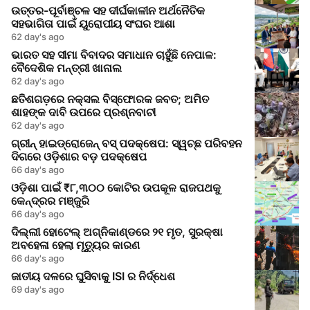
ଉତ୍ତର-ପୂର୍ବାଞ୍ଚଳ ସହ ଦୀର୍ଘକାଳୀନ ଅର୍ଥନୈତିକ
ସହଭାଗିତା ପାଇଁ ୟୁରୋପୀୟ ସଂଘର ଆଶା
62 day's ago
ଭାରତ ସହ ସୀମା ବିବାଦର ସମାଧାନ ଚାହୁଁଛି ନେପାଳ:
ବୈଦେଶିକ ମନ୍ତ୍ରୀ ଖାନାଲ
62 day's ago
ଛତିଶଗଡ଼ରେ ନକ୍ସଲ ବିସ୍ଫୋରକ ଜବତ; ଅମିତ
ଶାହଙ୍କ ଦାବି ଉପରେ ପ୍ରଶ୍ନବାଚୀ
62 day's ago
ଗ୍ରୀନ୍ ହାଇଡ୍ରୋଜେନ୍ ବସ୍ ପଦକ୍ଷେପ: ସ୍ୱଚ୍ଛ ପରିବହନ
ଦିଗରେ ଓଡ଼ିଶାର ବଡ଼ ପଦକ୍ଷେପ
66 day's ago
ଓଡ଼ିଶା ପାଇଁ ₹୮,୩୦୦ କୋଟିର ଉପକୂଳ ରାଜପଥକୁ
କେନ୍ଦ୍ରର ମଞ୍ଜୁରି
66 day's ago
ଦିଲ୍ଲୀ ହୋଟେଲ୍ ଅଗ୍ନିକାଣ୍ଡରେ ୨୧ ମୃତ, ସୁରକ୍ଷା
ଅବହେଳା ହେଲା ମୃତ୍ୟୁର କାରଣ
66 day's ago
ଜାତୀୟ ଦଳରେ ଘୁସିବାକୁ ISI ର ନିର୍ଦ୍ଧେଶ
69 day's ago