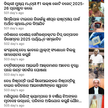
ଦିଲ୍ଲୀ ମୁଖ୍ୟ ମନ୍ତ୍ରୀ ₹1 ଲକ୍ଷ କୋଟି ବଜେଟ୍ 2025-
26 ପ୍ରସ୍ତୁତ କଲେ
501 day's ago
ସିମ୍ଲିପାଳ ଟାଇଗର ରିଜର୍ଭକୁ ଶୀଘ୍ର ରାଷ୍ଟ୍ରୀୟ ପାର୍କ
ଅର୍ଥାତ ସ୍ଥାନାନ୍ତର ଦିଆଯିବ
501 day's ago
ଓଡିଶାରେ ଦେଶୀୟ ସେମିକଣ୍ଡକ୍ଟର ଚିପ୍ ଉତ୍ପାଦନ
ଡିସେମ୍ବର 2025 ପର୍ଯ୍ୟନ୍ତ ସମ୍ଭାବିତ
502 day's ago
କଂଗ୍ରେସ୍ ବେଧ ଭାବରେ ୱାକ୍ଫ୍ ସଂଶୋଧନ ବିଲକୁ
ସମାଲୋଚନା କରୁଛି
503 day's ago
ଚତ୍ତିସଗଡ଼ରେ ଆଇଇଡି ଆକ୍ରମଣର ଆବେଗ ବୃଦ୍ଧି
ପରେ ଉଚ୍ଚ ସତର୍କତା ଘୋଷଣା
503 day's ago
ବେଧ ନିଷ୍ପତ୍ତି ପାଇଁ ସିଜେଆଇଙ୍କର ନିଷ୍ପତ୍ତିକୁ
ବାଇର କରିବାରେ ଆଇନଜୀବୀଙ୍କର ସ୍ୱାଗତ
503 day's ago
ମଣିପୁରର ରିଲିଫ୍ କ୍ୟାମ୍ପରେ 9 ବର୍ଷୀୟ ଝିଅଙ୍କର
ମୃତଦେହ ଉଦ୍ଧାର, ପରିବାର ଅଭିଯୋଗ କରୁଛି ଯୌନ
ଆକ୍ରମଣର
505 day's ago