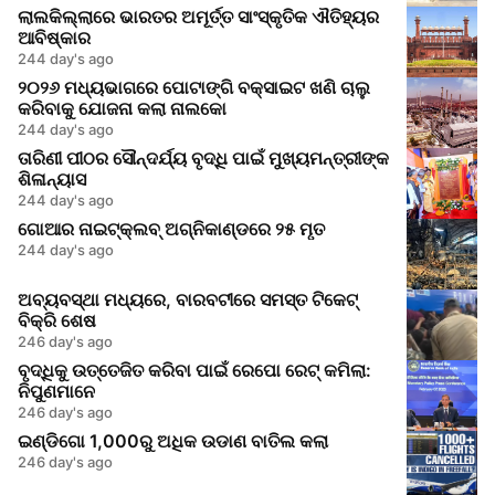
ଲାଲକିଲ୍ଲାରେ ଭାରତର ଅମୂର୍ତ୍ତ ସାଂସ୍କୃତିକ ଐତିହ୍ୟର
ଆବିଷ୍କାର
244 day's ago
୨୦୨୬ ମଧ୍ୟଭାଗରେ ପୋଟାଙ୍ଗି ବକ୍ସାଇଟ ଖଣି ଚାଲୁ
କରିବାକୁ ଯୋଜନା କଲା ନାଲକୋ
244 day's ago
ତାରିଣୀ ପୀଠର ସୌନ୍ଦର୍ଯ୍ୟ ବୃଦ୍ଧି ପାଇଁ ମୁଖ୍ୟମନ୍ତ୍ରୀଙ୍କ
ଶିଳାନ୍ୟାସ
244 day's ago
ଗୋଆର ନାଇଟ୍‌କ୍ଲବ୍ ଅଗ୍ନିକାଣ୍ଡରେ ୨୫ ମୃତ
244 day's ago
ଅବ୍ୟବସ୍ଥା ମଧ୍ୟରେ, ବାରବଟୀରେ ସମସ୍ତ ଟିକେଟ୍
ବିକ୍ରି ଶେଷ
246 day's ago
ବୃଦ୍ଧିକୁ ଉତ୍ତେଜିତ କରିବା ପାଇଁ ରେପୋ ରେଟ୍ କମିଲା:
ନିପୁଣମାନେ
246 day's ago
ଇଣ୍ଡିଗୋ 1,000ରୁ ଅଧିକ ଉଡାଣ ବାତିଲ କଲା
246 day's ago