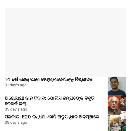
14 ବର୍ଷ ଜେଲ୍ ପରେ ବାଙ୍ଗ୍ଲାଦେଶୀଙ୍କୁ ନିଷ୍କାସନ
31 day's ago
ଅୟୋଧ୍ୟା ଦାନ ବିବାଦ: ପୋଲିସ ଚମ୍ପତଙ୍କ ବିବୃତି
ରେକର୍ଡ କଲା
39 day's ago
ସରକାର: E20 ଇନ୍ଧନ ଏଖନି ଅନୁସନ୍ଧାନ ଅବସ୍ଥାରେ
39 day's ago