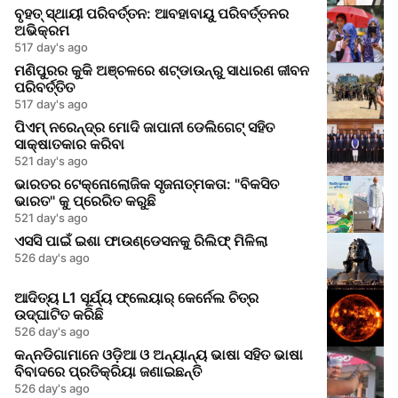
ବୃହତ୍ ସ୍ଥାୟୀ ପରିବର୍ତ୍ତନ: ଆବହାବାୟୁ ପରିବର୍ତ୍ତନର
ଅଭିକ୍ରମ
517 day's ago
ମଣିପୁରର କୁକି ଅଞ୍ଚଳରେ ଶଟ୍ଡାଉନ୍‌ରୁ ସାଧାରଣ ଜୀବନ
ପରିବର୍ତ୍ତିତ
517 day's ago
ପିଏମ୍ ନରେନ୍ଦ୍ର ମୋଦି ଜାପାନୀ ଡେଲିଗେଟ୍ ସହିତ
ସାକ୍ଷାତକାର କରିବା
521 day's ago
ଭାରତର ଟେକ୍ନୋଲୋଜିକ ସୃଜନାତ୍ମକତା: "ବିକସିତ
ଭାରତ" କୁ ପ୍ରେରିତ କରୁଛି
521 day's ago
ଏସସି ପାଇଁ ଇଶା ଫାଉଣ୍ଡେସନକୁ ରିଲିଫ୍ ମିଳିଲା
526 day's ago
ଆଦିତ୍ୟ L1 ସୂର୍ଯ୍ୟ ଫ୍ଲେୟାର୍ କେର୍ନେଲ ଚିତ୍ର
ଉଦ୍ଘାଟିତ କରିଛି
526 day's ago
କନ୍ନଡିଗାମାନେ ଓଡ଼ିଆ ଓ ଅନ୍ୟାନ୍ୟ ଭାଷା ସହିତ ଭାଷା
ବିବାଦରେ ପ୍ରତିକ୍ରିୟା ଜଣାଇଛନ୍ତି
526 day's ago