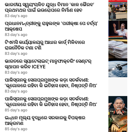
ଭାରତୀୟ ସ୍ୱୟଂଚାଳିତ ଯୁଦ୍ଧ ବିମାନ ‘କାଳ ଭୈରବ’
ପ୍ରଥମଥର ପାଇଁ ଇଉରୋପରେ ନିର୍ମାଣ ହେବ
83 day's ago
ପ୍ରଧାନମନ୍ତ୍ରୀଙ୍କୁ ରାହୁଲଙ୍କ ‘ପରୀକ୍ଷା ପେ ଚର୍ଚ୍ଚା’
ଆକ୍ଷେପ
83 day's ago
ଟିଏମସି କାର୍ଯ୍ୟାଳୟରୁ ଆଧାର କାର୍ଡ୍ ମିଳିବାରେ
ରାଜନୈତିକ ଟଣା ଟଣି
83 day's ago
ଭାରତରେ ସ୍ୟାଟେଲାଇଟ୍ ମାନୁଫାକ୍ଚରିଂ ସେଣ୍ଟର୍
ସ୍ଥାପନ କରିବ ICEYE
83 day's ago
ପାକିସ୍ତାନକୁ ସେନାପ୍ରମୁଖଙ୍କ କଡ଼ା ସତର୍କବାଣୀ:
‘ଭୂଗୋଳରେ ରହିବା କି ଇତିହାସ ହେବା, ନିଷ୍ପତ୍ତି ନିଅ’
83 day's ago
ପାକିସ୍ତାନକୁ ସେନାପ୍ରମୁଖଙ୍କ କଡ଼ା ସତର୍କବାଣୀ:
‘ଭୂଗୋଳରେ ରହିବା କି ଇତିହାସ ହେବା, ନିଷ୍ପତ୍ତି ନିଅ’
85 day's ago
ଇନ୍ଧନ ମୂଲ୍ୟ ବୃଦ୍ଧିରେ ସରକାରକୁ ବିପକ୍ଷର
ଆକ୍ରମଣ
85 day's ago