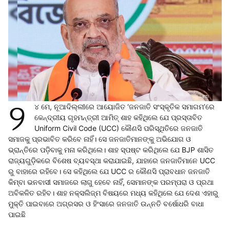
୨
୪ ମେ, ନୂଆଦିଲ୍ଲୀରେ ଆୟୋଜିତ ‘ଜନଜାତି ସଂସ୍କୃତିକ ସମାଗମ’ରେ
କେନ୍ଦ୍ରୀୟ ଗୃହମନ୍ତ୍ରୀ ଆମିତ୍‌ ଶାହ କହିଥିଲେ ଯେ ପ୍ରସ୍ତାବିତ
Uniform Civil Code (UCC) କୌଣସି ପରିସ୍ଥିତିରେ ଜନଜାତି
ସମାଜକୁ ପ୍ରଭାବିତ କରିବେ ନାହିଁ। ସେ ଜନଜାତିମାନଙ୍କୁ ଅଭିଯୋଗ ଓ
ଭ୍ରାନ୍ତିରେ ପଡ଼ିବାକୁ ମନା କରିଥିଲେ। ଶାହ ସ୍ପଷ୍ଟ କରିଥିଲେ ଯେ BJP ଶାସିତ
ରାଜ୍ୟଗୁଡ଼ିକରେ ବିଶେଷ ବ୍ୟବସ୍ଥା କରାଯାଇଛି, ଯାହାରେ ଜନଜାତିମାନେ UCC
ରୁ ବାହାରେ ରହିବେ। ସେ କହିଥିଲେ ଯେ UCC ର କୌଣସି ପ୍ରାବଧାନ ଜନଜାତି
କିମ୍ବା ଭନବାସୀ ସମାଜରେ ଲାଗୁ ହେବେ ନାହିଁ, ସେମାନଙ୍କ ପରମ୍ପରା ଓ ପ୍ରଥା
ଅବିକଳିତ ରହିବ। ଶାହ ନକ୍ସଲିଜ୍ମ ବିଷୟରେ ମଧ୍ୟ କହିଥିଲେ ଯେ ଦେଶ ଏହାରୁ
ମୁକ୍ତି ପାଇବାରେ ଅଗ୍ରସର ଓ ହିଂସାରେ ଜନଜାତି ଉନ୍ନତି ବର୍ଷୋଧରି ବାଧା
ପାଇଛି