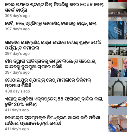
ରେଲ ପଥରେ ଷ୍ଟଣ୍ଟ ରିଲ୍ ତିଆରିକୁ ନେଇ ECoR ଦେଲା
ସତର୍କ ବାର୍ତ୍ତା
395 day's ago
ସେବି, ଜେନ୍‌ ସ୍ଟ୍ରିଟ୍‌କୁ ଭାରତୀୟ ବଜାରରୁ ବ୍ୟାନ୍ କଲା
397 day's ago
ସରକାର ରାଷ୍ଟ୍ରୀୟ ରାସ୍ତା ଉପରେ ଟୋଲ୍ ଶୁଳ୍କ ୫୦%
ପର୍ଯ୍ୟନ୍ତ କମାଇଲା
397 day's ago
ଚୀନ ଦ୍ୱାରା ପାକିସ୍ତାନକୁ ଇଣ୍ଟେଲିଜେନ୍ସ ସହଯୋଗ,
ଭାରତକୁ ଦୁଇମୁଖୀ ଚାପରେ ରଖିଛି
397 day's ago
ଗୋପାଲପୁର ଗ୍ୟାଙ୍ଗ୍ ରେପ୍ ମାମଲାରେ ଡିଜିଟାଲ୍
ପ୍ରମାଣ ମିଳିଛି
408 day's ago
ଏୟାର୍ ଇଣ୍ଡିଆ ଏକ୍ସପ୍ରେସ୍ 85 ଫ୍ଲାଇଟ୍ ବାତିଲ କଲା,
ବୁକିଂ 20% କମିଲା
411 day's ago
ଡୋନାଲ୍ଡ ଟ୍ରମ୍ପଙ୍କ ନିମନ୍ତ୍ରଣ ଖାରଜ କରି ଓଡିଶା
ଆସିଲେ ପ୍ରଧାନମନ୍ତ୍ରୀ ମୋଦୀ
411 day's ago