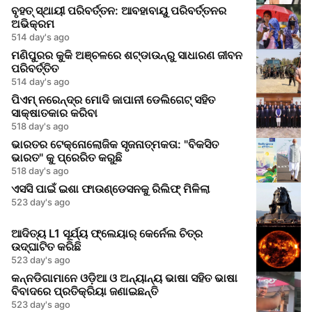
ବୃହତ୍ ସ୍ଥାୟୀ ପରିବର୍ତ୍ତନ: ଆବହାବାୟୁ ପରିବର୍ତ୍ତନର
ଅଭିକ୍ରମ
514 day's ago
ମଣିପୁରର କୁକି ଅଞ୍ଚଳରେ ଶଟ୍ଡାଉନ୍‌ରୁ ସାଧାରଣ ଜୀବନ
ପରିବର୍ତ୍ତିତ
514 day's ago
ପିଏମ୍ ନରେନ୍ଦ୍ର ମୋଦି ଜାପାନୀ ଡେଲିଗେଟ୍ ସହିତ
ସାକ୍ଷାତକାର କରିବା
518 day's ago
ଭାରତର ଟେକ୍ନୋଲୋଜିକ ସୃଜନାତ୍ମକତା: "ବିକସିତ
ଭାରତ" କୁ ପ୍ରେରିତ କରୁଛି
518 day's ago
ଏସସି ପାଇଁ ଇଶା ଫାଉଣ୍ଡେସନକୁ ରିଲିଫ୍ ମିଳିଲା
523 day's ago
ଆଦିତ୍ୟ L1 ସୂର୍ଯ୍ୟ ଫ୍ଲେୟାର୍ କେର୍ନେଲ ଚିତ୍ର
ଉଦ୍ଘାଟିତ କରିଛି
523 day's ago
କନ୍ନଡିଗାମାନେ ଓଡ଼ିଆ ଓ ଅନ୍ୟାନ୍ୟ ଭାଷା ସହିତ ଭାଷା
ବିବାଦରେ ପ୍ରତିକ୍ରିୟା ଜଣାଇଛନ୍ତି
523 day's ago