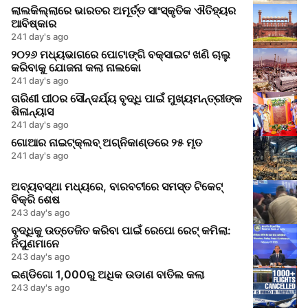
ଲାଲକିଲ୍ଲାରେ ଭାରତର ଅମୂର୍ତ୍ତ ସାଂସ୍କୃତିକ ଐତିହ୍ୟର
ଆବିଷ୍କାର
241 day's ago
୨୦୨୬ ମଧ୍ୟଭାଗରେ ପୋଟାଙ୍ଗି ବକ୍ସାଇଟ ଖଣି ଚାଲୁ
କରିବାକୁ ଯୋଜନା କଲା ନାଲକୋ
241 day's ago
ତାରିଣୀ ପୀଠର ସୌନ୍ଦର୍ଯ୍ୟ ବୃଦ୍ଧି ପାଇଁ ମୁଖ୍ୟମନ୍ତ୍ରୀଙ୍କ
ଶିଳାନ୍ୟାସ
241 day's ago
ଗୋଆର ନାଇଟ୍‌କ୍ଲବ୍ ଅଗ୍ନିକାଣ୍ଡରେ ୨୫ ମୃତ
241 day's ago
ଅବ୍ୟବସ୍ଥା ମଧ୍ୟରେ, ବାରବଟୀରେ ସମସ୍ତ ଟିକେଟ୍
ବିକ୍ରି ଶେଷ
243 day's ago
ବୃଦ୍ଧିକୁ ଉତ୍ତେଜିତ କରିବା ପାଇଁ ରେପୋ ରେଟ୍ କମିଲା:
ନିପୁଣମାନେ
243 day's ago
ଇଣ୍ଡିଗୋ 1,000ରୁ ଅଧିକ ଉଡାଣ ବାତିଲ କଲା
243 day's ago