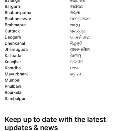
Balangir
ଜ୍ୟୋତିଷ
Bargarh
ବାଣିଜ୍ୟ
Bhabanipatna
ଶିକ୍ଷା
Bhubaneswar
ମନୋରଞ୍ଜନ
Brahmapur
ଖାଦ୍ୟ
Cuttack
ସ୍ବାସ୍ଥ୍ୟ
Deogarh
ଅନ୍ତର୍ଜାତୀୟ
Dhenkanal
ନିଯୁକ୍ତି
Jharsuguda
ଜୀବନ ଶୈଳୀ
Kalipada
ଜାତୀୟ
Keonjhar
ରାଜନୀତି
Khordha
ଖେଳ
Mayurbhanj
ଭ୍ରମଣ
Mumbai
Phulbani
Rourkela
Sambalpur
Keep up to date with the latest
updates & news