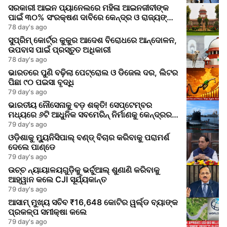
ସରକାରୀ ଆଇନ ପ୍ୟାନେଲରେ ମହିଳା ଆଇନଜୀବୀଙ୍କ
ପାଇଁ ୩୦% ସଂରକ୍ଷଣ ଦାବିରେ କେନ୍ଦ୍ର ଓ ରାଜ୍ୟଙ୍କୁ
ସୁପ୍ରିମକୋର୍ଟର ନୋଟିସ
78 day's ago
ସୁପ୍ରିମ୍ କୋର୍ଟ୍‌ର କୁକୁର ଆଦେଶ ବିରୋଧରେ ଆନ୍ଦୋଳନ,
ଉପବାସ ପାଇଁ ପ୍ରସ୍ତୁତ ଅଧିକାରୀ
78 day's ago
ଭାରତରେ ପୁଣି ବଢ଼ିଲା ପେଟ୍ରୋଲ ଓ ଡିଜେଲ ଦର, ଲିଟର
ପିଛା ୯୦ ପଇସା ବୃଦ୍ଧି
79 day's ago
ଭାରତୀୟ ନୌସେନାକୁ ବଡ଼ ଶକ୍ତି! ସେପ୍ଟେମ୍ବର
ମଧ୍ୟରେ ୬ଟି ଆଧୁନିକ ସବମେରିନ୍ ନିର୍ମାଣକୁ କେନ୍ଦ୍ରର
ମଞ୍ଜୁରି
79 day's ago
ଓଡ଼ିଶାକୁ ମ୍ୟୁନିସିପାଲ୍ ବଣ୍ଡ୍ ବିଚାର କରିବାକୁ ପରାମର୍ଶ
ଦେଲେ ପାଣ୍ଡେ
79 day's ago
ଉଚ୍ଚ ନ୍ୟାୟାଳୟଗୁଡ଼ିକୁ ଭର୍ଚୁଆଲ୍ ଶୁଣାଣି କରିବାକୁ
ଆହ୍ୱାନ କଲେ CJI ସୂର୍ଯ୍ୟକାନ୍ତ
79 day's ago
ଆସାମ୍ ମୁଖ୍ୟ ସଚିବ ₹16,648 କୋଟିର ୱର୍ଲ୍ଡ ବ୍ୟାଙ୍କ
ପ୍ରକଳ୍ପ ସମୀକ୍ଷା କଲେ
79 day's ago