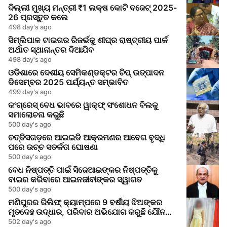
ଦିଲ୍ଲୀ ମୁଖ୍ୟ ମନ୍ତ୍ରୀ ₹1 ଲକ୍ଷ କୋଟି ବଜେଟ୍ 2025-
26 ପ୍ରସ୍ତୁତ କଲେ
498 day's ago
ସିମ୍ଲିପାଳ ଟାଇଗର ରିଜର୍ଭକୁ ଶୀଘ୍ର ରାଷ୍ଟ୍ରୀୟ ପାର୍କ
ଅର୍ଥାତ ସ୍ଥାନାନ୍ତର ଦିଆଯିବ
498 day's ago
ଓଡିଶାରେ ଦେଶୀୟ ସେମିକଣ୍ଡକ୍ଟର ଚିପ୍ ଉତ୍ପାଦନ
ଡିସେମ୍ବର 2025 ପର୍ଯ୍ୟନ୍ତ ସମ୍ଭାବିତ
499 day's ago
କଂଗ୍ରେସ୍ ବେଧ ଭାବରେ ୱାକ୍ଫ୍ ସଂଶୋଧନ ବିଲକୁ
ସମାଲୋଚନା କରୁଛି
500 day's ago
ଚତ୍ତିସଗଡ଼ରେ ଆଇଇଡି ଆକ୍ରମଣର ଆବେଗ ବୃଦ୍ଧି
ପରେ ଉଚ୍ଚ ସତର୍କତା ଘୋଷଣା
500 day's ago
ବେଧ ନିଷ୍ପତ୍ତି ପାଇଁ ସିଜେଆଇଙ୍କର ନିଷ୍ପତ୍ତିକୁ
ବାଇର କରିବାରେ ଆଇନଜୀବୀଙ୍କର ସ୍ୱାଗତ
500 day's ago
ମଣିପୁରର ରିଲିଫ୍ କ୍ୟାମ୍ପରେ 9 ବର୍ଷୀୟ ଝିଅଙ୍କର
ମୃତଦେହ ଉଦ୍ଧାର, ପରିବାର ଅଭିଯୋଗ କରୁଛି ଯୌନ
ଆକ୍ରମଣର
502 day's ago