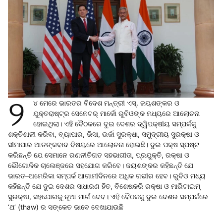
୨
୪ ମେରେ ଭାରତର ବିଦେଶ ମନ୍ତ୍ରୀ ଏସ୍‌. ଜୟଶଙ୍କର ଓ
ଯୁକ୍ତରାଷ୍ଟ୍ର ସେନେଟର୍‌ ମାର୍କୋ ରୁବିଓଙ୍କ ମଧ୍ୟରେ ଆଲୋଚନା
ହୋଇଥିଲା। ଏହି ବୈଠକରେ ଦୁଇ ଦେଶର ଦ୍ୱିପକ୍ଷୀୟ ସମ୍ପର୍କକୁ
ଶକ୍ତିଶାଳୀ କରିବା, ବ୍ୟାପାର, ଭିସା, ଉର୍ଜା ସୁରକ୍ଷା, ସମୁଦ୍ରୀୟ ସୁରକ୍ଷା ଓ
ସୀମାପାର ଆତଙ୍କବାଦ ବିଷୟରେ ଆଲୋଚନା ହୋଇଛି। ଦୁଇ ପକ୍ଷ ସ୍ପଷ୍ଟ
କରିଛନ୍ତି ଯେ ସେମାନେ ରଣନୀତିଗତ ସହଭାଗୀତା, ପ୍ରଯୁକ୍ତି, ରକ୍ଷା ଓ
ଭୌଗୋଳିକ ଚାଲେଞ୍ଜରେ ସହଯୋଗ କରିବେ। ଜୟଶଙ୍କର କହିଛନ୍ତି ଯେ
ଭାରତ–ଅମେରିକା ସମ୍ପର୍କ ଆଗାମୀଦିନରେ ଅଧିକ ଗଭୀର ହେବ। ରୁବିଓ ମଧ୍ୟ
କହିଛନ୍ତି ଯେ ଦୁଇ ଦେଶର ସାଧାରଣ ହିତ, ବିଶେଷକରି ରକ୍ଷା ଓ ମାରିଟାଇମ୍‌
ସୁରକ୍ଷା, ସହଯୋଗକୁ ନୂଆ ମାର୍ଗ ଦେବ। ଏହି ବୈଠକକୁ ଦୁଇ ଦେଶର ସମ୍ପର୍କରେ
‘ଥ’ (thaw) ର ସଙ୍କେତ ଭାବେ ଦେଖାଯାଉଛି