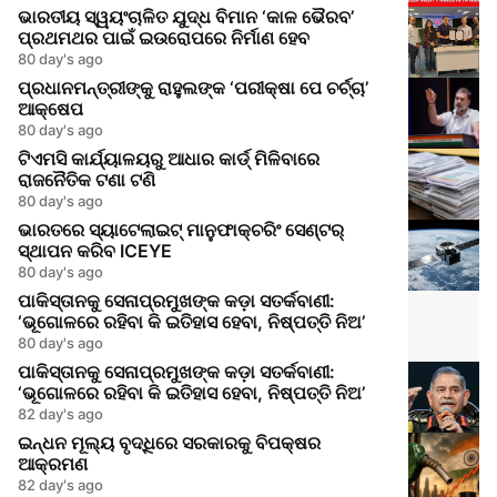
ଭାରତୀୟ ସ୍ୱୟଂଚାଳିତ ଯୁଦ୍ଧ ବିମାନ ‘କାଳ ଭୈରବ’
ପ୍ରଥମଥର ପାଇଁ ଇଉରୋପରେ ନିର୍ମାଣ ହେବ
80 day's ago
ପ୍ରଧାନମନ୍ତ୍ରୀଙ୍କୁ ରାହୁଲଙ୍କ ‘ପରୀକ୍ଷା ପେ ଚର୍ଚ୍ଚା’
ଆକ୍ଷେପ
80 day's ago
ଟିଏମସି କାର୍ଯ୍ୟାଳୟରୁ ଆଧାର କାର୍ଡ୍ ମିଳିବାରେ
ରାଜନୈତିକ ଟଣା ଟଣି
80 day's ago
ଭାରତରେ ସ୍ୟାଟେଲାଇଟ୍ ମାନୁଫାକ୍ଚରିଂ ସେଣ୍ଟର୍
ସ୍ଥାପନ କରିବ ICEYE
80 day's ago
ପାକିସ୍ତାନକୁ ସେନାପ୍ରମୁଖଙ୍କ କଡ଼ା ସତର୍କବାଣୀ:
‘ଭୂଗୋଳରେ ରହିବା କି ଇତିହାସ ହେବା, ନିଷ୍ପତ୍ତି ନିଅ’
80 day's ago
ପାକିସ୍ତାନକୁ ସେନାପ୍ରମୁଖଙ୍କ କଡ଼ା ସତର୍କବାଣୀ:
‘ଭୂଗୋଳରେ ରହିବା କି ଇତିହାସ ହେବା, ନିଷ୍ପତ୍ତି ନିଅ’
82 day's ago
ଇନ୍ଧନ ମୂଲ୍ୟ ବୃଦ୍ଧିରେ ସରକାରକୁ ବିପକ୍ଷର
ଆକ୍ରମଣ
82 day's ago