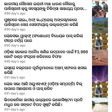
ଭାରତୀୟ ନୌସେନା ଇରାନୀ ମାଛ ଧାରଣ ନୌକାରୁ
ପାକିସ୍ତାନୀ କ୍ରୁ ସଦସ୍ୟଙ୍କୁ ଚିକିତ୍ସା ସାହାଯ୍ୟ ପ୍ରଦାନ
କଲେ
486 day's ago
ପୁଞ୍ଚରେ ଲାଇନ୍ ଅଫ୍ କନ୍ଟ୍ରୋଲ୍ ଅଙ୍ଗସ୍ଥଳରେ
ପାକିସ୍ତାନ ସେନା ସେସଫାୟାର୍ ଉଲ୍ଲଙ୍ଘନ କରିଛି
490 day's ago
ଲୋକସଭା ୱାକ୍ଫ୍ (ସଂଶୋଧନ) ବିଧେୟକ ପାସ୍ କରିଲା
ତୀବ୍ର ଚର୍ଚ୍ଚା ପରେ
490 day's ago
ଓଡ଼ିଶା ସରକାର ଅବୈଧ ଖଣିଜ ଉତ୍ପାଦନ ପାଇଁ ₹3,966
କୋଟି ଦଣ୍ଡ ସଂଗ୍ରହ କରିବାରେ ବିଫଳ
490 day's ago
ଇସ୍ରୋ ବଜ୍ରପାତ ପୂର୍ବାନୁମାନରେ ଅହମ୍ ସଫଳତା ହାସଲ
କରିଛି
491 day's ago
ଲୋକ ସଭା ଆଜି ଓୟୁଏସଏଫ୍ (ଓଡ଼ିଆ ସମ୍ପତ୍ତି) ବିଲ୍
ଉପରେ ଆଲୋଚନା ଓ ପାସ୍ କରିବ
491 day's ago
ଭିତରକନିକା ଜାତୀୟ ଉଦ୍ୟାନର ଇକୋସିଷ୍ଟମ ପ୍ରତି
ମଧୁର ଜଳ ସଙ୍କଟ ବିପଦ ସୃଷ୍ଟି କରିଛି।
491 day's ago