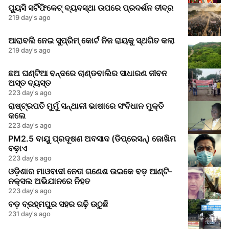
ପ୍ୟୁସି ସର୍ଟିଫିକେଟ୍ ବ୍ୟବସ୍ଥା ଉପରେ ପ୍ରଦର୍ଶନ ତୀବ୍ର
219 day's ago
ଆରାବଲି ନେଇ ସୁପ୍ରିମ୍ କୋର୍ଟ ନିଜ ରାୟକୁ ସ୍ଥଗିତ କଲା
219 day's ago
ଛଅ ଘଣ୍ଟିଆ ବନ୍ଦରେ ଚାଣ୍ଡବାଲିର ସାଧାରଣ ଜୀବନ
ଅସ୍ତ ବ୍ୟସ୍ତ
223 day's ago
ରାଷ୍ଟ୍ରପତି ମୁର୍ମୁ ସନ୍ଥାଳୀ ଭାଷାରେ ସଂବିଧାନ ମୁକ୍ତି
କଲେ
223 day's ago
PM2.5 ବାୟୁ ପ୍ରଦୂଷଣ ଅବସାଦ (ଡିପ୍ରେସନ୍) ଜୋଖିମ
ବଢ଼ାଏ
223 day's ago
ଓଡ଼ିଶାର ମାଓବାଦୀ ନେତା ଗଣେଶ ଉଇକେ ବଡ଼ ଆଣ୍ଟି-
ନକ୍ସଲ ଅଭିଯାନରେ ନିହତ
223 day's ago
ବଡ଼ ବ୍ରହ୍ମପୁର ସହର ଗଢ଼ି ଉଠୁଛି
231 day's ago