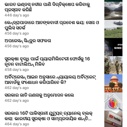
ଭାରତ ଇଣ୍ଡସ୍ ନଦୀର ପାଣି ଦିଗ୍ବିକ୍ଷେପ କରିବାକୁ
ପ୍ରସ୍ତାବ କରିଛି
446 day's ago
କେନ୍ଦ୍ରାପାଡାରେ ଆତଙ୍କବାଦୀ ପ୍ରବେଶ ଭୟ: ସେନା ଓ
ପୁଲିସ ସତର୍କ
456 day's ago
ଅପରେସନ୍ ସିନ୍ଦୁର ସଫଳତା
456 day's ago
ସୁରକ୍ଷା ବୃଦ୍ଧି ପାଇଁ ପ୍ୟାରାମିଲିଟେରୀ ଫୋର୍ସକୁ 16
ନୂତନ ବାଟାଲିଅନ୍ ମିଳିବ
458 day's ago
ଅର୍ବିଟ୍ରେସନ୍ ଆଇନ ଅନୁସାରେ ନ୍ୟାୟାଳୟ ଅର୍ବିଟ୍ରେଟ୍
ଆବାର୍ଡକୁ ସଂଶୋଧନ କରିପାରିବେ କି?
462 day's ago
ସରକାର ଜାତି ଗଣନାକୁ ଅନୁମୋଦନ କଲେ
462 day's ago
ସରକାର 16ଟି ପାକିସ୍ତାନୀ ଯୁଟ୍ୟୁବ୍ ଚ୍ୟାନେଲ୍ ବ୍ଲକ୍
କଲା: ଭାରତୀୟ ସୁରକ୍ଷା ଓ ସାମ୍ପ୍ରଦାୟିକ ଶାନ୍ତି
ଉପରେ ଭ୍ରମ ତଥ୍ୟ ପ୍ରଚାର
464 day's ago