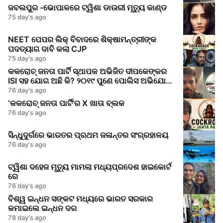
ଜବଲପୁର -ଭୋପାଳରେ ଟ୍ୱିଶା ଡାଉରୀ ମୃତ୍ୟୁ କାଣ୍ଡ
75 day's ago
NEET ପେପର ଲିକ୍‌ ବିବାଦରେ ଶିକ୍ଷାମନ୍ତ୍ରୀଙ୍କ
ପଦତ୍ୟାଗ ଦାବି କଲା CJP
75 day's ago
କକରୋଚ୍ ଜନତା ପାର୍ଟି ସ୍ଥାପକ ଅଭିଜିତ ଦୀପକେଙ୍କର
ISI ସହ ଯୋଗ ଅଛି କି? ୨୦୧୯ ପୁଣେ ପୋଲିସ ଅଭିଯୋଗ
କଣ କହୁଛି
76 day's ago
‘କକରୋଚ୍ ଜନତା ପାର୍ଟି’ର X ଖାତା ବ୍ଲକ
76 day's ago
ସିନ୍ଧୁଦୁର୍ଗରେ ଭାରତର ପ୍ରଥମ ଜଳାନ୍ତର ସଂଗ୍ରହାଳୟ
76 day's ago
ଟ୍ୱିଶା ଦହେଜ ମୃତ୍ୟୁ ମାମଲା ମଧ୍ୟପ୍ରଦେଶ ହାଇକୋର୍ଟ
ରେ
76 day's ago
ବିଶ୍ୱ ଇନ୍ଧନ ସଙ୍କଟ ମଧ୍ୟରେ ଭାରତ ସରକାର
କମାଇଲେ ଇନ୍ଧନ ଦର
78 day's ago