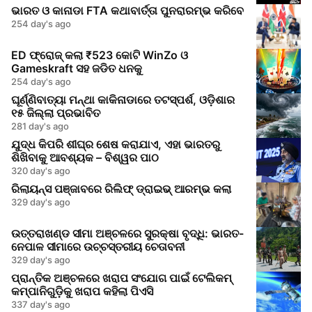
ଭାରତ ଓ କାନାଡା FTA କଥାବାର୍ତ୍ତା ପୁନରାରମ୍ଭ କରିବେ
254 day's ago
ED ଫ୍ରୋଜ୍ କଲା ₹523 କୋଟି WinZo ଓ
Gameskraft ସହ ଜଡିତ ଧନକୁ
254 day's ago
ଘୂର୍ଣ୍ଣିବାତ୍ୟା ମନ୍ଥା କାକିନାଡାରେ ତଟସ୍ପର୍ଶ, ଓଡ଼ିଶାର
୧୫ ଜିଲ୍ଲା ପ୍ରଭାବିତ
281 day's ago
ଯୁଦ୍ଧ କିପରି ଶୀଘ୍ର ଶେଷ କରାଯାଏ, ଏହା ଭାରତରୁ
ଶିଖିବାକୁ ଆବଶ୍ୟକ – ବିଶ୍ୱର ପାଠ
320 day's ago
ରିଲାୟନ୍ସ ପଞ୍ଜାବରେ ରିଲିଫ୍ ଡ୍ରାଇଭ୍ ଆରମ୍ଭ କଲା
329 day's ago
ଉତ୍ତରାଖଣ୍ଡ ସୀମା ଅଞ୍ଚଳରେ ସୁରକ୍ଷା ବୃଦ୍ଧି: ଭାରତ-
ନେପାଳ ସୀମାରେ ଉଚ୍ଚସ୍ତରୀୟ ଚେତାବନୀ
329 day's ago
ପ୍ରାନ୍ତିକ ଅଞ୍ଚଳରେ ଖରାପ ସଂଯୋଗ ପାଇଁ ଟେଲିକମ୍
କମ୍ପାନିଗୁଡ଼ିକୁ ଖରାପ କହିଲା ପିଏସି
337 day's ago