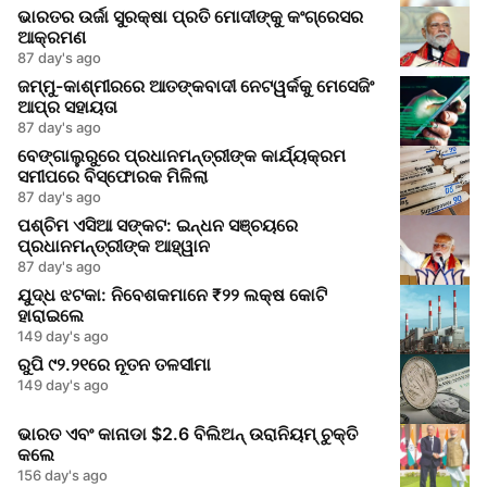
ଭାରତର ଉର୍ଜା ସୁରକ୍ଷା ପ୍ରତି ମୋଦୀଙ୍କୁ କଂଗ୍ରେସର
ଆକ୍ରମଣ
87 day's ago
ଜମ୍ମୁ-କାଶ୍ମୀରରେ ଆତଙ୍କବାଦୀ ନେଟୱର୍କକୁ ମେସେଜିଂ
ଆପ୍‌ର ସହାୟତା
87 day's ago
ବେଙ୍ଗାଲୁରୁରେ ପ୍ରଧାନମନ୍ତ୍ରୀଙ୍କ କାର୍ଯ୍ୟକ୍ରମ
ସମୀପରେ ବିସ୍ଫୋରକ ମିଳିଲା
87 day's ago
ପଶ୍ଚିମ ଏସିଆ ସଙ୍କଟ: ଇନ୍ଧନ ସଞ୍ଚୟରେ
ପ୍ରଧାନମନ୍ତ୍ରୀଙ୍କ ଆହ୍ୱାନ
87 day's ago
ଯୁଦ୍ଧ ଝଟକା: ନିବେଶକମାନେ ₹୨୨ ଲକ୍ଷ କୋଟି
ହାରାଇଲେ
149 day's ago
ରୁପି ୯୨.୨୧ରେ ନୂତନ ତଳସୀମା
149 day's ago
ଭାରତ ଏବଂ କାନାଡା $2.6 ବିଲିଅନ୍ ଉରାନିୟମ୍ ଚୁକ୍ତି
କଲେ
156 day's ago