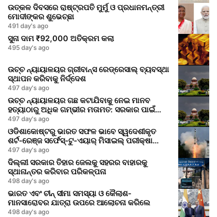
ଉତ୍କଳ ଦିବସରେ ରାଷ୍ଟ୍ରପତି ମୁର୍ମୁ ଓ ପ୍ରଧାନମନ୍ତ୍ରୀ
ମୋଦୀଙ୍କର ଶୁଭେଚ୍ଛା
491 day's ago
ସୁନା ଦାମ ₹92,000 ଅତିକ୍ରମ କଲା
495 day's ago
ଉଚ୍ଚ ନ୍ୟାୟାଳୟର ଗ୍ରୀବାନ୍ସ ରେଡ୍ରେସାଲ୍ ବ୍ୟବସ୍ଥା
ସ୍ଥାପନ କରିବାକୁ ନିର୍ଦ୍ଦେଶ
497 day's ago
ଉଚ୍ଚ ନ୍ୟାୟାଳୟର ଗଛ କଟାଯିବାକୁ ନେଇ ମାନବ
ହତ୍ୟାଠାରୁ ଅଧିକ ଗମ୍ଭୀର ମତାମତ: ସରକାର ପାଇଁ
ଜାଗୃକତା ସଙ୍କେତ
497 day's ago
ଓଡିଶାକୋଷ୍ଟରୁ ଭାରତ ସଫଳ ଭାବେ ସ୍ୱଦେଶୀକୃତ
ଶର୍ଟ-ରେଞ୍ଜ ସର୍ଫେସ୍-ଟୁ-ଏୟାର୍ ମିସାଇଲ୍ ପରୀକ୍ଷା
କରିଲା
497 day's ago
ଦିଲ୍ଲୀ ସରକାର ତିହାର ଜେଲକୁ ସହରର ବାହାରକୁ
ସ୍ଥାନାନ୍ତର କରିବାର ପରିକଳ୍ପନା
498 day's ago
ଭାରତ ଏବଂ ଚୀନ୍ ସୀମା ସମସ୍ୟା ଓ କୈଲାଶ-
ମାନସାରୋବର ଯାତ୍ରା ଉପରେ ଆଲୋଚନା କରିଲେ
498 day's ago