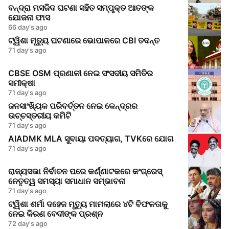
ବନ୍ଦ୍ରା ମସଜିଦ ଘଟଣା ସହିତ ସମ୍ପୃକ୍ତ ଆତଙ୍କ
ଯୋଜନା ଫାସ
66 day's ago
ଟ୍ୱିଶା ମୃତ୍ୟୁ ଘଟଣାରେ ଭୋପାଳରେ CBI ତଦନ୍ତ
71 day's ago
CBSE OSM ପ୍ରଣାଳୀ ନେଇ ସଂସଦୀୟ ସମିତିର
ସମୀକ୍ଷା
71 day's ago
ଜନସାଂଖ୍ୟିକ ପରିବର୍ତ୍ତନ ନେଇ କେନ୍ଦ୍ରର
ଉଚ୍ଚସ୍ତରୀୟ କମିଟି
71 day's ago
AIADMK MLA ସୁବାୟା ପଦତ୍ୟାଗ, TVKରେ ଯୋଗ
71 day's ago
ରାଜ୍ୟସଭା ନିର୍ବାଚନ ପରେ କର୍ଣ୍ଣାଟକରେ କଂଗ୍ରେସ୍
ନେତୃତ୍ୱ ସମସ୍ୟା ସମାଧାନ ସମ୍ଭାବନା
71 day's ago
ଟ୍ୱିଶା ଶର୍ମା ଦହେଜ ମୃତ୍ୟୁ ମାମଲାରେ ୪ଟି ବିଫଳତାକୁ
ନେଇ କିରଣ ବେଦୀଙ୍କ ପ୍ରଶ୍ନ
72 day's ago