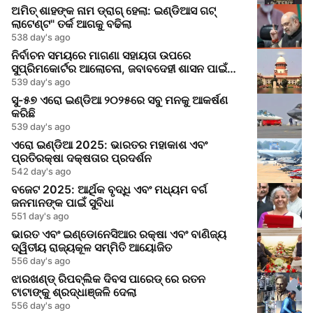
ଅମିତ୍ ଶାହଙ୍କ ନାମ ଡ୍ରାଗ୍ ହେଲା: ଇଣ୍ଡିଆସ ଗଟ୍
ଲାଟେଣ୍ଟ" ତର୍କ ଆଗକୁ ବଢିଲା
538 day's ago
ନିର୍ବାଚନ ସମୟରେ ମାଗଣା ସହାୟତା ଉପରେ
ସୁପ୍ରିମକୋର୍ଟର ଆଲୋଚନା, ଜବାବଦେହୀ ଶାସନ ପାଇଁ
ଆହ୍ୱାନ
539 day's ago
ସୁ-୫୭ ଏରୋ ଇଣ୍ଡିଆ ୨୦୨୫ରେ ସବୁ ମନକୁ ଆକର୍ଷଣ
କରିଛି
539 day's ago
ଏରୋ ଇଣ୍ଡିଆ 2025: ଭାରତର ମହାକାଶ ଏବଂ
ପ୍ରତିରକ୍ଷା ଦକ୍ଷତାର ପ୍ରଦର୍ଶନ
542 day's ago
ବଜେଟ 2025: ଆର୍ଥିକ ବୃଦ୍ଧି ଏବଂ ମଧ୍ୟମ ବର୍ଗ
ଜନମାନଙ୍କ ପାଇଁ ସୁବିଧା
551 day's ago
ଭାରତ ଏବଂ ଇଣ୍ଡୋନେସିଆର ରକ୍ଷା ଏବଂ ବାଣିଜ୍ୟ
ଦ୍ୱିତୀୟ ରାଜ୍ୟକୂଳ ସମ୍ମିତି ଆୟୋଜିତ
556 day's ago
ଝାରଖଣ୍ଡ୍ ରିପବ୍ଲିକ ଦିବସ ପାରେଡ୍ ରେ ରତନ
ଟାଟାଙ୍କୁ ଶ୍ରଦ୍ଧାଞ୍ଜଳି ଦେଲା
556 day's ago