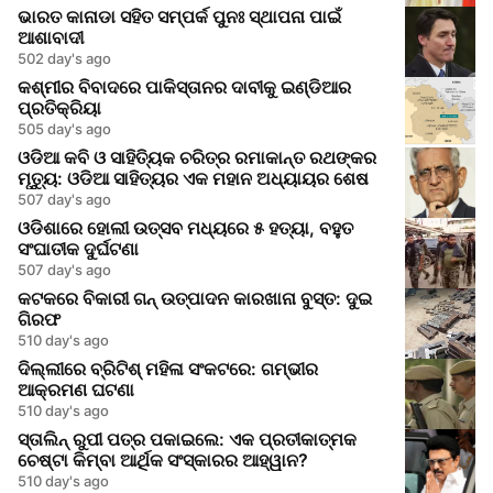
ଭାରତ କାନାଡା ସହିତ ସମ୍ପର୍କ ପୁନଃ ସ୍ଥାପନା ପାଇଁ
ଆଶାବାଦୀ
502 day's ago
କଶ୍ମୀର ବିବାଦରେ ପାକିସ୍ତାନର ଦାବୀକୁ ଇଣ୍ଡିଆର
ପ୍ରତିକ୍ରିୟା
505 day's ago
ଓଡିଆ କବି ଓ ସାହିତ୍ୟିକ ଚରିତ୍ର ରମାକାନ୍ତ ରଥଙ୍କର
ମୃତ୍ୟୁ: ଓଡିଆ ସାହିତ୍ୟର ଏକ ମହାନ ଅଧ୍ୟାୟର ଶେଷ
507 day's ago
ଓଡିଶାରେ ହୋଲୀ ଉତ୍ସବ ମଧ୍ୟରେ ୫ ହତ୍ୟା, ବହୁତ
ସଂଘାତୀକ ଦୁର୍ଘଟଣା
507 day's ago
କଟକରେ ବିକାରୀ ଗନ୍ ଉତ୍ପାଦନ କାରଖାନା ବୁସ୍ତ: ଦୁଇ
ଗିରଫ
510 day's ago
ଦିଲ୍ଲୀରେ ବ୍ରିଟିଶ୍ ମହିଳା ସଂକଟରେ: ଗମ୍ଭୀର
ଆକ୍ରମଣ ଘଟଣା
510 day's ago
ସ୍ତାଲିନ୍ ରୁପୀ ପତ୍ର ପକାଇଲେ: ଏକ ପ୍ରତୀକାତ୍ମକ
ଚେଷ୍ଟା କିମ୍ବା ଆର୍ଥିକ ସଂସ୍କାରର ଆହ୍ୱାନ?
510 day's ago