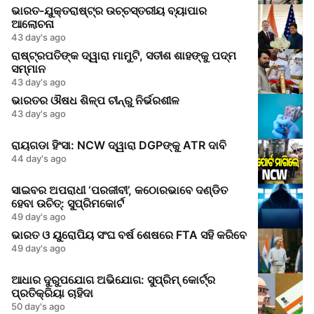
ଭାରତ-ଯୁକ୍ତରାଷ୍ଟ୍ର ଉଚ୍ଚସ୍ତରୀୟ ବ୍ୟାପାର
ଆଲୋଚନା
43 day's ago
ରାଷ୍ଟ୍ରପତିଙ୍କ ଦ୍ୱାରା ମାମୁଟି, ସତୀଶ ଶାହଙ୍କୁ ପଦ୍ମ
ସମ୍ମାନ
43 day's ago
ଭାରତର ଔଷଧ ଶିଳ୍ପ ଚୀନ୍‌ରୁ ନିର୍ଭରଶୀଳ
43 day's ago
ରାୟଗଡା ହିଂସା: NCW ଦ୍ୱାରା DGPଙ୍କୁ ATR ଦାବି
44 day's ago
ସାଇବର ଅପରାଧୀ ‘ପରଜୀବୀ’, କଠୋରଭାବେ ଦଣ୍ଡିତ
ହେବା ଉଚିତ୍: ସୁପ୍ରିମକୋର୍ଟ
49 day's ago
ଭାରତ ଓ ୟୁରୋପିୟ ସଂଘ ବର୍ଷ ଶେଷରେ FTA ସହି କରିବେ
49 day's ago
ଆଧାର ଦୁରୁପଯୋଗ ଅଭିଯୋଗ: ସୁପ୍ରିମ୍ କୋର୍ଟ୍‌ର
ପ୍ରତିକ୍ରିୟା ଚାହିଦା
50 day's ago