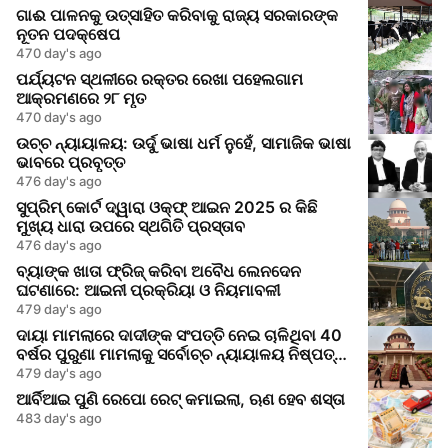
ଗାଈ ପାଳନକୁ ଉତ୍ସାହିତ କରିବାକୁ ରାଜ୍ୟ ସରକାରଙ୍କ
ନୂତନ ପଦକ୍ଷେପ
470 day's ago
ପର୍ଯ୍ୟଟନ ସ୍ଥଳୀରେ ରକ୍ତର ରେଖା ପହେଲଗାମ
ଆକ୍ରମଣରେ ୨୮ ମୃତ
470 day's ago
ଉଚ୍ଚ ନ୍ୟାୟାଳୟ: ଉର୍ଦୁ ଭାଷା ଧର୍ମ ନୁହେଁ, ସାମାଜିକ ଭାଷା
ଭାବରେ ପ୍ରବୃତ୍ତ
476 day's ago
ସୁପ୍ରିମ୍ କୋର୍ଟ ଦ୍ୱାରା ଓକ୍‌ଫ୍ ଆଇନ 2025 ର କିଛି
ମୁଖ୍ୟ ଧାରା ଉପରେ ସ୍ଥଗିତି ପ୍ରସ୍ତାବ
476 day's ago
ବ୍ୟାଙ୍କ ଖାତା ଫ୍ରିଜ୍ କରିବା ଅବୈଧ ଲେନଦେନ
ଘଟଣାରେ: ଆଇନୀ ପ୍ରକ୍ରିୟା ଓ ନିୟମାବଳୀ
479 day's ago
ଦାୟା ମାମଲାରେ ଦାଦୀଙ୍କ ସଂପତ୍ତି ନେଇ ଚାଳିଥିବା 40
ବର୍ଷର ପୁରୁଣା ମାମଲାକୁ ସର୍ବୋଚ୍ଚ ନ୍ୟାୟାଳୟ ନିଷ୍ପତ୍ତି
କଲା
479 day's ago
ଆର୍ବିଆଇ ପୁଣି ରେପୋ ରେଟ୍ କମାଇଲା, ଋଣ ହେବ ଶସ୍ତା
483 day's ago