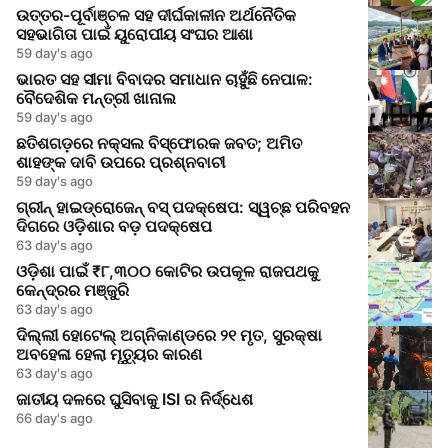
ଉତ୍ତର-ପୂର୍ବାଞ୍ଚଳ ସହ ଦୀର୍ଘକାଳୀନ ଅର୍ଥନୈତିକ
ସହଭାଗିତା ପାଇଁ ୟୁରୋପୀୟ ସଂଘର ଆଶା
59 day's ago
ଭାରତ ସହ ସୀମା ବିବାଦର ସମାଧାନ ଚାହୁଁଛି ନେପାଳ:
ବୈଦେଶିକ ମନ୍ତ୍ରୀ ଖାନାଲ
59 day's ago
ଛତିଶଗଡ଼ରେ ନକ୍ସଲ ବିସ୍ଫୋରକ ଜବତ; ଅମିତ
ଶାହଙ୍କ ଦାବି ଉପରେ ପ୍ରଶ୍ନବାଚୀ
59 day's ago
ଗ୍ରୀନ୍ ହାଇଡ୍ରୋଜେନ୍ ବସ୍ ପଦକ୍ଷେପ: ସ୍ୱଚ୍ଛ ପରିବହନ
ଦିଗରେ ଓଡ଼ିଶାର ବଡ଼ ପଦକ୍ଷେପ
63 day's ago
ଓଡ଼ିଶା ପାଇଁ ₹୮,୩୦୦ କୋଟିର ଉପକୂଳ ରାଜପଥକୁ
କେନ୍ଦ୍ରର ମଞ୍ଜୁରି
63 day's ago
ଦିଲ୍ଲୀ ହୋଟେଲ୍ ଅଗ୍ନିକାଣ୍ଡରେ ୨୧ ମୃତ, ସୁରକ୍ଷା
ଅବହେଳା ହେଲା ମୃତ୍ୟୁର କାରଣ
63 day's ago
ଜାତୀୟ ଦଳରେ ଘୁସିବାକୁ ISI ର ନିର୍ଦ୍ଧେଶ
66 day's ago