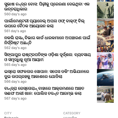
ସୁଭାଷ ଚନ୍ଦ୍ର ବୋସ: ପିଢ଼ୀକୁ ପ୍ରେରଣା ଦେଇଥିବା ଏକ
ଉତ୍ତରାଧିକାର
560 day's ago
ପାର୍ଲାମେଣ୍ଟରୀ ପ୍ୟାନେଲ୍ ଅପନା ଓଫ୍ ବାକ୍ଫ୍ ବିଲ୍
ଉପରେ ବୈଠକ ଆୟୋଜନ କଲା
561 day's ago
ନକଲି ରାସନ୍ ବିଭାଗ କାର୍ଡ ଧାରକମାନେ ଅପହାରଣ ପାଇଁ
ନିର୍ଦ୍ଦିଷ୍ଟ ଅଛନ୍ତି
562 day's ago
ସିଙ୍ଗାପୁର ରାଷ୍ଟ୍ରପତିଙ୍କ ଓଡ଼ିଶା ଦୂର୍ଦ୍ଶନା: ବ୍ୟବସାୟ
ଓ ସମୃଦ୍ଧିକୁ ନୂଆ ଆୟାମ
565 day's ago
ଇସ୍ରୋ ସଫଳତାର ସୋପାନ: ସପେସ ଡକିଂ ଅଭିଯାନରେ
ଦୁଇ ଉପଗ୍ରହକୁ ଆକାଶରେ ଯୋଡିଲା
566 day's ago
ବାନ୍ଦ୍ରା ରେସ୍ତୋରାନ୍ ବାହାରେ ଆକ୍ରମଣରେ ଆହତ
ସଈଫ ଅଲୀ ଖାନ: ପୋଲିସ ତଦନ୍ତ ଆରମ୍ଭ କଲା
567 day's ago
CITY
CATEGORY