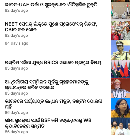
ଭାରତ‑UAE ଉର୍ଜା ଓ ସୁରକ୍ଷାରେ ଐତିହାସିକ ଚୁକ୍ତି
82 day's ago
NEET ପେପର୍ ଲିକ୍‌ରେ ପୁଣେ ପ୍ରୋଫେସର୍‌ ଗିରଫ,
CBIର ବଡ଼ ଖୋଜ
82 day's ago
84 day's ago
ପଶ୍ଚିମ ଏସିଆ ଯୁଦ୍ଧ BRICS ସଭାରେ ପ୍ରମୁଖ ବିଷୟ
85 day's ago
ଆନ୍ତର୍ଜାତୀୟ ସମ୍ମିଳନ ପୂର୍ବରୁ ଗୃହହୀନମାନଙ୍କୁ
ସ୍ଥାନାନ୍ତର କରିବ ସରକାର
85 day's ago
ଭାରତରେ ପର୍ଯ୍ୟାପ୍ତ ଇନ୍ଧନ ମଜୁତ, ବଣ୍ଟନ ଯୋଜନା
ନାହିଁ
86 day's ago
ସୀମା ସୁରକ୍ଷା ପାଇଁ BSF ଜମି ହସ୍ତାନ୍ତରକୁ WB
କ୍ୟାବିନେଟ୍‌ର ସମ୍ମତି
86 day's ago