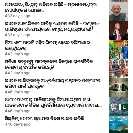
ଅପରେସନ୍ ସିନ୍ଦୂର୍ ଅବିରତ ରହିଛି – ପ୍ରଧାନମନ୍ତ୍ରୀ
ମୋଦୀଙ୍କର ଘୋଷଣା
433 day's ago
ଭାରତ ଅମେରିକାର ଦାବିକୁ ଖଣ୍ଡନ କରିଛି – ଇଣ୍ଡୋ-
ପାକିସ୍ତାନ ସୀଜଫାୟରରେ ବାହ୍ୟ ମଧ୍ୟସ୍ଥତା ନାହିଁ
433 day's ago
ନିଆ ଏବଂ ଆଇବି ସହିତ ଗିରଫ୍ ହେଲେ ହରିଆଣାର
ଇଉଟ୍ୟୁବର୍
442 day's ago
ଓଡିଶା ନେତୃତ୍ୱ ଆତଙ୍କବାଦ ବିରୋଧୀ ରାଜନୈତିକ
ଚେଷ୍ଟାକୁ ସମର୍ଥନ କରିଛନ୍ତି
442 day's ago
ଭାରତ ପାକିସ୍ତାନକୁ ଆନ୍ତର୍ଜାତୀୟ ମଞ୍ଚରେ ଉଦ୍‌ଘାଟନ
କରିବା ପାଇଁ ପ୍ରସ୍ତୁତ
446 day's ago
ଆଇଏମଏଫ୍ ରୁ ପାକିସ୍ତାନକୁ ଦିଆଯାଇଥିବା ଋଣ:
ଆତଙ୍କବାଦ ଶିବିର ପୁନର୍ନିର୍ମାଣରେ ବ୍ୟବହାର ହେବାର
ଆଶଙ୍କା
446 day's ago
ସିକ୍କିମ୍ 50ତମ ସ୍ଥାପନା ଦିବସ ପାଳନ କରିଛି
446 day's ago