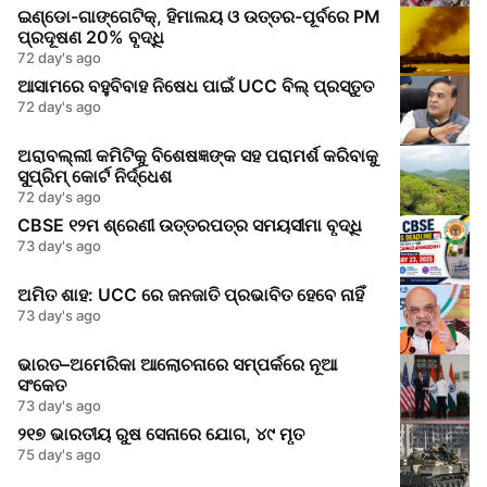
ଇଣ୍ଡୋ-ଗାଙ୍ଗେଟିକ୍, ହିମାଲୟ ଓ ଉତ୍ତର-ପୂର୍ବରେ PM
ପ୍ରଦୂଷଣ 20% ବୃଦ୍ଧି
72 day's ago
ଆସାମରେ ବହୁବିବାହ ନିଷେଧ ପାଇଁ UCC ବିଲ୍ ପ୍ରସ୍ତୁତ
72 day's ago
ଅରାବଲ୍ଲୀ କମିଟିକୁ ବିଶେଷଜ୍ଞଙ୍କ ସହ ପରାମର୍ଶ କରିବାକୁ
ସୁପ୍ରିମ୍‌ କୋର୍ଟ ନିର୍ଦ୍ଧେଶ
72 day's ago
CBSE ୧୨ମ ଶ୍ରେଣୀ ଉତ୍ତରପତ୍ର ସମୟସୀମା ବୃଦ୍ଧି
73 day's ago
ଅମିତ ଶାହ: UCC ରେ ଜନଜାତି ପ୍ରଭାବିତ ହେବେ ନାହିଁ
73 day's ago
ଭାରତ–ଅମେରିକା ଆଲୋଚନାରେ ସମ୍ପର୍କରେ ନୂଆ
ସଂକେତ
73 day's ago
୨୧୭ ଭାରତୀୟ ରୁଷ ସେନାରେ ଯୋଗ, ୪୯ ମୃତ
75 day's ago