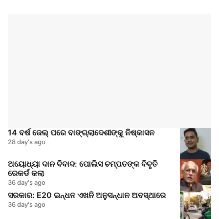
14 ବର୍ଷ ଜେଲ୍ ପରେ ବାଙ୍ଗ୍ଲାଦେଶୀଙ୍କୁ ନିଷ୍କାସନ
28 day's ago
ଅୟୋଧ୍ୟା ଦାନ ବିବାଦ: ପୋଲିସ ଚମ୍ପତଙ୍କ ବିବୃତି
ରେକର୍ଡ କଲା
36 day's ago
ସରକାର: E20 ଇନ୍ଧନ ଏଖନି ଅନୁସନ୍ଧାନ ଅବସ୍ଥାରେ
36 day's ago