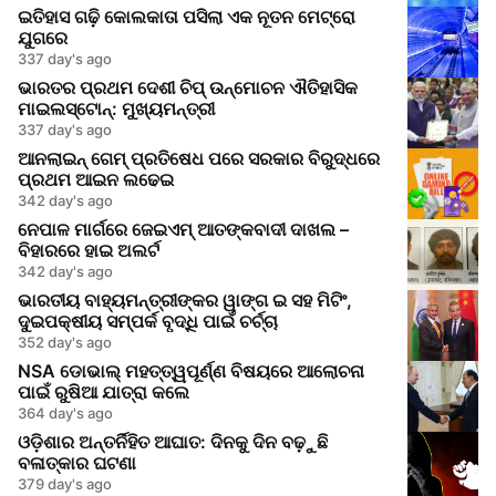
ଇତିହାସ ଗଢ଼ି କୋଲକାତା ପସିଲା ଏକ ନୂତନ ମେଟ୍ରୋ
ଯୁଗରେ
337 day's ago
ଭାରତର ପ୍ରଥମ ଦେଶୀ ଚିପ୍ ଉନ୍ମୋଚନ ଐତିହାସିକ
ମାଇଲସ୍ଟୋନ୍: ମୁଖ୍ୟମନ୍ତ୍ରୀ
337 day's ago
ଆନଲାଇନ୍ ଗେମ୍ ପ୍ରତିଷେଧ ପରେ ସରକାର ବିରୁଦ୍ଧରେ
ପ୍ରଥମ ଆଇନ ଲଢେଇ
342 day's ago
ନେପାଳ ମାର୍ଗରେ ଜେଇଏମ୍ ଆତଙ୍କବାଦୀ ଦାଖଲ –
ବିହାରରେ ହାଇ ଅଲର୍ଟ
342 day's ago
ଭାରତୀୟ ବାହ୍ୟମନ୍ତ୍ରୀଙ୍କର ୱାଙ୍ଗ ଇ ସହ ମିଟିଂ,
ଦୁଇପକ୍ଷୀୟ ସମ୍ପର୍କ ବୃଦ୍ଧି ପାଇଁ ଚର୍ଚ୍ଚା
352 day's ago
NSA ଡୋଭାଲ୍ ମହତ୍ତ୍ୱପୂର୍ଣ୍ଣ ବିଷୟରେ ଆଲୋଚନା
ପାଇଁ ରୁଷିଆ ଯାତ୍ରା କଲେ
364 day's ago
ଓଡ଼ିଶାର ଅନ୍ତର୍ନିହିତ ଆଘାତ: ଦିନକୁ ଦିନ ବଢ଼ୁଛି
ବଳାତ୍କାର ଘଟଣା
379 day's ago