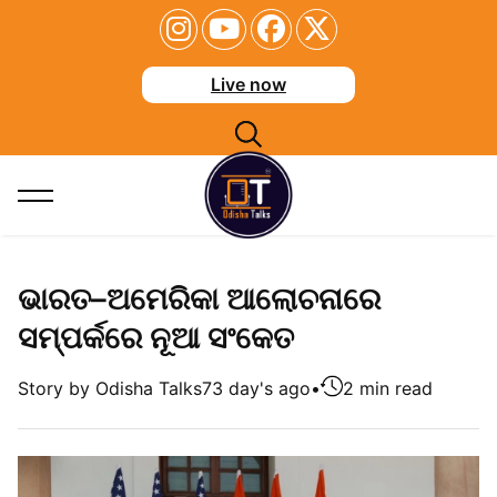
Live now
ଭାରତ–ଅମେରିକା ଆଲୋଚନାରେ
ସମ୍ପର୍କରେ ନୂଆ ସଂକେତ
Story by Odisha Talks
73 day's ago
•
2 min read