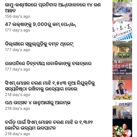
ଜାମୁ-କଶ୍ମୀରରେ ପ୍ରତିବାଦ ଆନ୍ଦୋଳନରେ ୧୪ ଜଣ
ଆହତ
156 day's ago
47 ଲକ୍ଷଙ୍କୁ 9,000ରୁ କମ୍ ପେନ୍ସନ୍
177 day's ago
ଦିଲ୍ଲୀରେ ସ୍କୁଲ୍‌ଗୁଡ଼ିକୁ ବମ୍ବ ଥ୍ରେଟ୍
177 day's ago
ଗଜପତିରେ ତିବ୍ବତୀୟ ନାବାଳିକାଙ୍କୁ ବଳାତ୍କାର
177 day's ago
ସିଏମ୍ ମୋହନ ଚରଣ ମାଝି ୧,୫୪୩ ନୂଆ ନିଯୁକ୍ତିକୁ
ସତ୍ୟନିଷ୍ଠା ରଖିବାକୁ ଉଦ୍ୟୋଗ ଦେଲେ
218 day's ago
ପଥ ଉତ୍ସବ ୪ ଜାନୁଆରୀରୁ ଆରମ୍ଭ
218 day's ago
ବର୍ଗଡ଼ ପାଇଁ ସିଏମ୍ ମୋହନ ଚରଣ ମାଝି ର ୧,୩୬୨
କୋଟିର ଉଦ୍ୟମ ଉଦଘାଟନ
218 day's ago