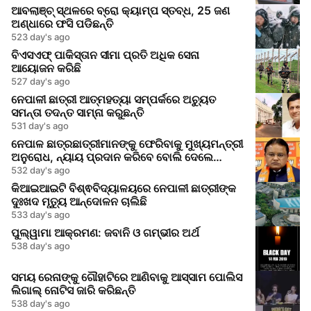
ଆବଲାଞ୍ଚ୍ ସ୍ଥଳରେ ବ୍ରୋ କ୍ୟାମ୍ପ ସ୍ତବ୍ଧ, 25 ଜଣ
ଅଣ୍ଧାରେ ଫସି ପଡିଛନ୍ତି
523 day's ago
ବିଏସଏଫ୍ ପାକିସ୍ତାନ ସୀମା ପ୍ରତି ଅଧିକ ସେନା
ଆୟୋଜନ କରିଛି
527 day's ago
ନେପାଳୀ ଛାତ୍ରୀ ଆତ୍ମହତ୍ୟା ସମ୍ପର୍କରେ ଅଚ୍ୟୁତ
ସମନ୍ତା ତଦନ୍ତ ସାମ୍ନା କରୁଛନ୍ତି
531 day's ago
ନେପାଳ ଛାତ୍ରଛାତ୍ରୀମାନଙ୍କୁ ଫେରିବାକୁ ମୁଖ୍ୟମନ୍ତ୍ରୀ
ଅନୁରୋଧ, ନ୍ୟାୟ ପ୍ରଦାନ କରିବେ ବୋଲି ଦେଲେ
ଆଶ୍ୱାସନା
532 day's ago
କିଆଇଆଇଟି ବିଶ୍ଵବିଦ୍ୟାଳୟରେ ନେପାଳୀ ଛାତ୍ରୀଙ୍କ
ଦୁଃଖଦ ମୃତ୍ୟୁ ଆନ୍ଦୋଳନ ଚାଲିଛି
533 day's ago
ପୁଲ୍ୱାମା ଆକ୍ରମଣ: ଜବାନି ଓ ଗମ୍ଭୀର ଅର୍ଥ
538 day's ago
ସମୟ ରେନାଙ୍କୁ ଗୌହାଟିରେ ଆଣିବାକୁ ଆସ୍ସାମ ପୋଲିସ
ଲିଗାଲ୍ ନୋଟିସ ଜାରି କରିଛନ୍ତି
538 day's ago