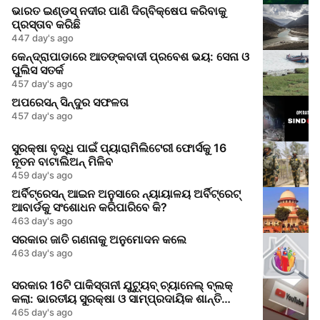
ଭାରତ ଇଣ୍ଡସ୍ ନଦୀର ପାଣି ଦିଗ୍ବିକ୍ଷେପ କରିବାକୁ
ପ୍ରସ୍ତାବ କରିଛି
447 day's ago
କେନ୍ଦ୍ରାପାଡାରେ ଆତଙ୍କବାଦୀ ପ୍ରବେଶ ଭୟ: ସେନା ଓ
ପୁଲିସ ସତର୍କ
457 day's ago
ଅପରେସନ୍ ସିନ୍ଦୁର ସଫଳତା
457 day's ago
ସୁରକ୍ଷା ବୃଦ୍ଧି ପାଇଁ ପ୍ୟାରାମିଲିଟେରୀ ଫୋର୍ସକୁ 16
ନୂତନ ବାଟାଲିଅନ୍ ମିଳିବ
459 day's ago
ଅର୍ବିଟ୍ରେସନ୍ ଆଇନ ଅନୁସାରେ ନ୍ୟାୟାଳୟ ଅର୍ବିଟ୍ରେଟ୍
ଆବାର୍ଡକୁ ସଂଶୋଧନ କରିପାରିବେ କି?
463 day's ago
ସରକାର ଜାତି ଗଣନାକୁ ଅନୁମୋଦନ କଲେ
463 day's ago
ସରକାର 16ଟି ପାକିସ୍ତାନୀ ଯୁଟ୍ୟୁବ୍ ଚ୍ୟାନେଲ୍ ବ୍ଲକ୍
କଲା: ଭାରତୀୟ ସୁରକ୍ଷା ଓ ସାମ୍ପ୍ରଦାୟିକ ଶାନ୍ତି
ଉପରେ ଭ୍ରମ ତଥ୍ୟ ପ୍ରଚାର
465 day's ago