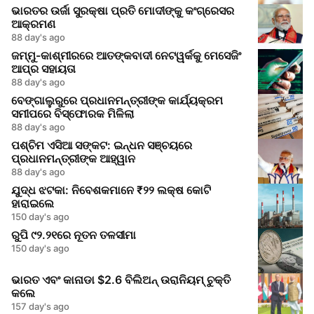
ଭାରତର ଉର୍ଜା ସୁରକ୍ଷା ପ୍ରତି ମୋଦୀଙ୍କୁ କଂଗ୍ରେସର
ଆକ୍ରମଣ
88 day's ago
ଜମ୍ମୁ-କାଶ୍ମୀରରେ ଆତଙ୍କବାଦୀ ନେଟୱର୍କକୁ ମେସେଜିଂ
ଆପ୍‌ର ସହାୟତା
88 day's ago
ବେଙ୍ଗାଲୁରୁରେ ପ୍ରଧାନମନ୍ତ୍ରୀଙ୍କ କାର୍ଯ୍ୟକ୍ରମ
ସମୀପରେ ବିସ୍ଫୋରକ ମିଳିଲା
88 day's ago
ପଶ୍ଚିମ ଏସିଆ ସଙ୍କଟ: ଇନ୍ଧନ ସଞ୍ଚୟରେ
ପ୍ରଧାନମନ୍ତ୍ରୀଙ୍କ ଆହ୍ୱାନ
88 day's ago
ଯୁଦ୍ଧ ଝଟକା: ନିବେଶକମାନେ ₹୨୨ ଲକ୍ଷ କୋଟି
ହାରାଇଲେ
150 day's ago
ରୁପି ୯୨.୨୧ରେ ନୂତନ ତଳସୀମା
150 day's ago
ଭାରତ ଏବଂ କାନାଡା $2.6 ବିଲିଅନ୍ ଉରାନିୟମ୍ ଚୁକ୍ତି
କଲେ
157 day's ago