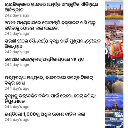
ଲାଲକିଲ୍ଲାରେ ଭାରତର ଅମୂର୍ତ୍ତ ସାଂସ୍କୃତିକ ଐତିହ୍ୟର
ଆବିଷ୍କାର
242 day's ago
୨୦୨୬ ମଧ୍ୟଭାଗରେ ପୋଟାଙ୍ଗି ବକ୍ସାଇଟ ଖଣି ଚାଲୁ
କରିବାକୁ ଯୋଜନା କଲା ନାଲକୋ
242 day's ago
ତାରିଣୀ ପୀଠର ସୌନ୍ଦର୍ଯ୍ୟ ବୃଦ୍ଧି ପାଇଁ ମୁଖ୍ୟମନ୍ତ୍ରୀଙ୍କ
ଶିଳାନ୍ୟାସ
242 day's ago
ଗୋଆର ନାଇଟ୍‌କ୍ଲବ୍ ଅଗ୍ନିକାଣ୍ଡରେ ୨୫ ମୃତ
242 day's ago
ଅବ୍ୟବସ୍ଥା ମଧ୍ୟରେ, ବାରବଟୀରେ ସମସ୍ତ ଟିକେଟ୍
ବିକ୍ରି ଶେଷ
244 day's ago
ବୃଦ୍ଧିକୁ ଉତ୍ତେଜିତ କରିବା ପାଇଁ ରେପୋ ରେଟ୍ କମିଲା:
ନିପୁଣମାନେ
244 day's ago
ଇଣ୍ଡିଗୋ 1,000ରୁ ଅଧିକ ଉଡାଣ ବାତିଲ କଲା
244 day's ago