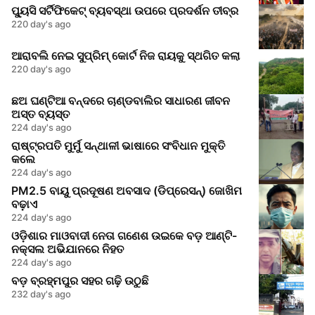
ପ୍ୟୁସି ସର୍ଟିଫିକେଟ୍ ବ୍ୟବସ୍ଥା ଉପରେ ପ୍ରଦର୍ଶନ ତୀବ୍ର
220 day's ago
ଆରାବଲି ନେଇ ସୁପ୍ରିମ୍ କୋର୍ଟ ନିଜ ରାୟକୁ ସ୍ଥଗିତ କଲା
220 day's ago
ଛଅ ଘଣ୍ଟିଆ ବନ୍ଦରେ ଚାଣ୍ଡବାଲିର ସାଧାରଣ ଜୀବନ
ଅସ୍ତ ବ୍ୟସ୍ତ
224 day's ago
ରାଷ୍ଟ୍ରପତି ମୁର୍ମୁ ସନ୍ଥାଳୀ ଭାଷାରେ ସଂବିଧାନ ମୁକ୍ତି
କଲେ
224 day's ago
PM2.5 ବାୟୁ ପ୍ରଦୂଷଣ ଅବସାଦ (ଡିପ୍ରେସନ୍) ଜୋଖିମ
ବଢ଼ାଏ
224 day's ago
ଓଡ଼ିଶାର ମାଓବାଦୀ ନେତା ଗଣେଶ ଉଇକେ ବଡ଼ ଆଣ୍ଟି-
ନକ୍ସଲ ଅଭିଯାନରେ ନିହତ
224 day's ago
ବଡ଼ ବ୍ରହ୍ମପୁର ସହର ଗଢ଼ି ଉଠୁଛି
232 day's ago