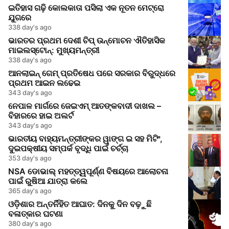
ଇତିହାସ ଗଢ଼ି କୋଲକାତା ପସିଲା ଏକ ନୂତନ ମେଟ୍ରୋ
ଯୁଗରେ
338 day's ago
ଭାରତର ପ୍ରଥମ ଦେଶୀ ଚିପ୍ ଉନ୍ମୋଚନ ଐତିହାସିକ
ମାଇଲସ୍ଟୋନ୍: ମୁଖ୍ୟମନ୍ତ୍ରୀ
338 day's ago
ଆନଲାଇନ୍ ଗେମ୍ ପ୍ରତିଷେଧ ପରେ ସରକାର ବିରୁଦ୍ଧରେ
ପ୍ରଥମ ଆଇନ ଲଢେଇ
343 day's ago
ନେପାଳ ମାର୍ଗରେ ଜେଇଏମ୍ ଆତଙ୍କବାଦୀ ଦାଖଲ –
ବିହାରରେ ହାଇ ଅଲର୍ଟ
343 day's ago
ଭାରତୀୟ ବାହ୍ୟମନ୍ତ୍ରୀଙ୍କର ୱାଙ୍ଗ ଇ ସହ ମିଟିଂ,
ଦୁଇପକ୍ଷୀୟ ସମ୍ପର୍କ ବୃଦ୍ଧି ପାଇଁ ଚର୍ଚ୍ଚା
353 day's ago
NSA ଡୋଭାଲ୍ ମହତ୍ତ୍ୱପୂର୍ଣ୍ଣ ବିଷୟରେ ଆଲୋଚନା
ପାଇଁ ରୁଷିଆ ଯାତ୍ରା କଲେ
365 day's ago
ଓଡ଼ିଶାର ଅନ୍ତର୍ନିହିତ ଆଘାତ: ଦିନକୁ ଦିନ ବଢ଼ୁଛି
ବଳାତ୍କାର ଘଟଣା
380 day's ago