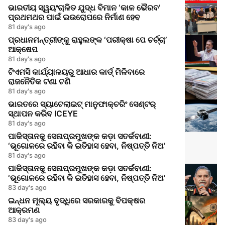
ଭାରତୀୟ ସ୍ୱୟଂଚାଳିତ ଯୁଦ୍ଧ ବିମାନ ‘କାଳ ଭୈରବ’
ପ୍ରଥମଥର ପାଇଁ ଇଉରୋପରେ ନିର୍ମାଣ ହେବ
81 day's ago
ପ୍ରଧାନମନ୍ତ୍ରୀଙ୍କୁ ରାହୁଲଙ୍କ ‘ପରୀକ୍ଷା ପେ ଚର୍ଚ୍ଚା’
ଆକ୍ଷେପ
81 day's ago
ଟିଏମସି କାର୍ଯ୍ୟାଳୟରୁ ଆଧାର କାର୍ଡ୍ ମିଳିବାରେ
ରାଜନୈତିକ ଟଣା ଟଣି
81 day's ago
ଭାରତରେ ସ୍ୟାଟେଲାଇଟ୍ ମାନୁଫାକ୍ଚରିଂ ସେଣ୍ଟର୍
ସ୍ଥାପନ କରିବ ICEYE
81 day's ago
ପାକିସ୍ତାନକୁ ସେନାପ୍ରମୁଖଙ୍କ କଡ଼ା ସତର୍କବାଣୀ:
‘ଭୂଗୋଳରେ ରହିବା କି ଇତିହାସ ହେବା, ନିଷ୍ପତ୍ତି ନିଅ’
81 day's ago
ପାକିସ୍ତାନକୁ ସେନାପ୍ରମୁଖଙ୍କ କଡ଼ା ସତର୍କବାଣୀ:
‘ଭୂଗୋଳରେ ରହିବା କି ଇତିହାସ ହେବା, ନିଷ୍ପତ୍ତି ନିଅ’
83 day's ago
ଇନ୍ଧନ ମୂଲ୍ୟ ବୃଦ୍ଧିରେ ସରକାରକୁ ବିପକ୍ଷର
ଆକ୍ରମଣ
83 day's ago