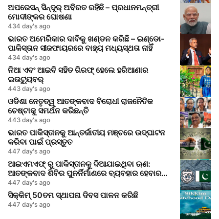
ଅପରେସନ୍ ସିନ୍ଦୂର୍ ଅବିରତ ରହିଛି – ପ୍ରଧାନମନ୍ତ୍ରୀ
ମୋଦୀଙ୍କର ଘୋଷଣା
434 day's ago
ଭାରତ ଅମେରିକାର ଦାବିକୁ ଖଣ୍ଡନ କରିଛି – ଇଣ୍ଡୋ-
ପାକିସ୍ତାନ ସୀଜଫାୟରରେ ବାହ୍ୟ ମଧ୍ୟସ୍ଥତା ନାହିଁ
434 day's ago
ନିଆ ଏବଂ ଆଇବି ସହିତ ଗିରଫ୍ ହେଲେ ହରିଆଣାର
ଇଉଟ୍ୟୁବର୍
443 day's ago
ଓଡିଶା ନେତୃତ୍ୱ ଆତଙ୍କବାଦ ବିରୋଧୀ ରାଜନୈତିକ
ଚେଷ୍ଟାକୁ ସମର୍ଥନ କରିଛନ୍ତି
443 day's ago
ଭାରତ ପାକିସ୍ତାନକୁ ଆନ୍ତର୍ଜାତୀୟ ମଞ୍ଚରେ ଉଦ୍‌ଘାଟନ
କରିବା ପାଇଁ ପ୍ରସ୍ତୁତ
447 day's ago
ଆଇଏମଏଫ୍ ରୁ ପାକିସ୍ତାନକୁ ଦିଆଯାଇଥିବା ଋଣ:
ଆତଙ୍କବାଦ ଶିବିର ପୁନର୍ନିର୍ମାଣରେ ବ୍ୟବହାର ହେବାର
ଆଶଙ୍କା
447 day's ago
ସିକ୍କିମ୍ 50ତମ ସ୍ଥାପନା ଦିବସ ପାଳନ କରିଛି
447 day's ago