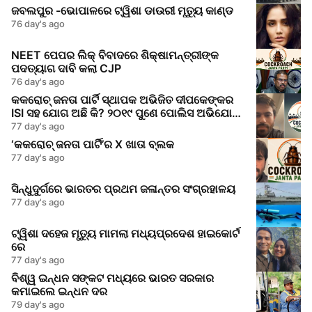
ଜବଲପୁର -ଭୋପାଳରେ ଟ୍ୱିଶା ଡାଉରୀ ମୃତ୍ୟୁ କାଣ୍ଡ
76 day's ago
NEET ପେପର ଲିକ୍‌ ବିବାଦରେ ଶିକ୍ଷାମନ୍ତ୍ରୀଙ୍କ
ପଦତ୍ୟାଗ ଦାବି କଲା CJP
76 day's ago
କକରୋଚ୍ ଜନତା ପାର୍ଟି ସ୍ଥାପକ ଅଭିଜିତ ଦୀପକେଙ୍କର
ISI ସହ ଯୋଗ ଅଛି କି? ୨୦୧୯ ପୁଣେ ପୋଲିସ ଅଭିଯୋଗ
କଣ କହୁଛି
77 day's ago
‘କକରୋଚ୍ ଜନତା ପାର୍ଟି’ର X ଖାତା ବ୍ଲକ
77 day's ago
ସିନ୍ଧୁଦୁର୍ଗରେ ଭାରତର ପ୍ରଥମ ଜଳାନ୍ତର ସଂଗ୍ରହାଳୟ
77 day's ago
ଟ୍ୱିଶା ଦହେଜ ମୃତ୍ୟୁ ମାମଲା ମଧ୍ୟପ୍ରଦେଶ ହାଇକୋର୍ଟ
ରେ
77 day's ago
ବିଶ୍ୱ ଇନ୍ଧନ ସଙ୍କଟ ମଧ୍ୟରେ ଭାରତ ସରକାର
କମାଇଲେ ଇନ୍ଧନ ଦର
79 day's ago