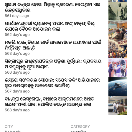
ସୁଭାଷ ଚନ୍ଦ୍ର ବୋସ: ପିଢ଼ୀକୁ ପ୍ରେରଣା ଦେଇଥିବା ଏକ
ଉତ୍ତରାଧିକାର
561 day's ago
ପାର୍ଲାମେଣ୍ଟରୀ ପ୍ୟାନେଲ୍ ଅପନା ଓଫ୍ ବାକ୍ଫ୍ ବିଲ୍
ଉପରେ ବୈଠକ ଆୟୋଜନ କଲା
562 day's ago
ନକଲି ରାସନ୍ ବିଭାଗ କାର୍ଡ ଧାରକମାନେ ଅପହାରଣ ପାଇଁ
ନିର୍ଦ୍ଦିଷ୍ଟ ଅଛନ୍ତି
563 day's ago
ସିଙ୍ଗାପୁର ରାଷ୍ଟ୍ରପତିଙ୍କ ଓଡ଼ିଶା ଦୂର୍ଦ୍ଶନା: ବ୍ୟବସାୟ
ଓ ସମୃଦ୍ଧିକୁ ନୂଆ ଆୟାମ
566 day's ago
ଇସ୍ରୋ ସଫଳତାର ସୋପାନ: ସପେସ ଡକିଂ ଅଭିଯାନରେ
ଦୁଇ ଉପଗ୍ରହକୁ ଆକାଶରେ ଯୋଡିଲା
567 day's ago
ବାନ୍ଦ୍ରା ରେସ୍ତୋରାନ୍ ବାହାରେ ଆକ୍ରମଣରେ ଆହତ
ସଈଫ ଅଲୀ ଖାନ: ପୋଲିସ ତଦନ୍ତ ଆରମ୍ଭ କଲା
568 day's ago
CITY
CATEGORY