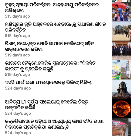
ବୃହତ୍ ସ୍ଥାୟୀ ପରିବର୍ତ୍ତନ: ଆବହାବାୟୁ ପରିବର୍ତ୍ତନର
ଅଭିକ୍ରମ
515 day's ago
ମଣିପୁରର କୁକି ଅଞ୍ଚଳରେ ଶଟ୍ଡାଉନ୍‌ରୁ ସାଧାରଣ ଜୀବନ
ପରିବର୍ତ୍ତିତ
515 day's ago
ପିଏମ୍ ନରେନ୍ଦ୍ର ମୋଦି ଜାପାନୀ ଡେଲିଗେଟ୍ ସହିତ
ସାକ୍ଷାତକାର କରିବା
519 day's ago
ଭାରତର ଟେକ୍ନୋଲୋଜିକ ସୃଜନାତ୍ମକତା: "ବିକସିତ
ଭାରତ" କୁ ପ୍ରେରିତ କରୁଛି
519 day's ago
ଏସସି ପାଇଁ ଇଶା ଫାଉଣ୍ଡେସନକୁ ରିଲିଫ୍ ମିଳିଲା
524 day's ago
ଆଦିତ୍ୟ L1 ସୂର୍ଯ୍ୟ ଫ୍ଲେୟାର୍ କେର୍ନେଲ ଚିତ୍ର
ଉଦ୍ଘାଟିତ କରିଛି
524 day's ago
କନ୍ନଡିଗାମାନେ ଓଡ଼ିଆ ଓ ଅନ୍ୟାନ୍ୟ ଭାଷା ସହିତ ଭାଷା
ବିବାଦରେ ପ୍ରତିକ୍ରିୟା ଜଣାଇଛନ୍ତି
524 day's ago