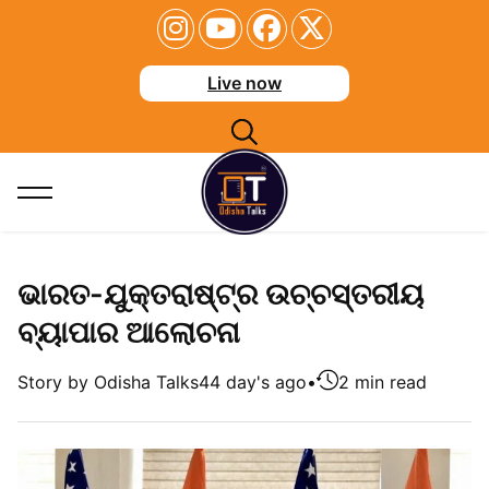
Live now
ଭାରତ-ଯୁକ୍ତରାଷ୍ଟ୍ର ଉଚ୍ଚସ୍ତରୀୟ
ବ୍ୟାପାର ଆଲୋଚନା
Story by Odisha Talks
44 day's ago
•
2 min read