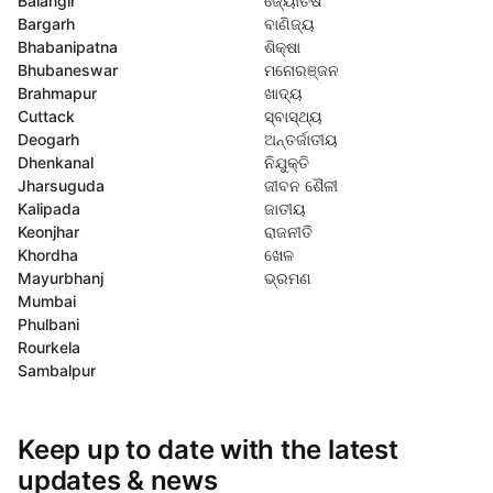
Balangir
ଜ୍ୟୋତିଷ
Bargarh
ବାଣିଜ୍ୟ
Bhabanipatna
ଶିକ୍ଷା
Bhubaneswar
ମନୋରଞ୍ଜନ
Brahmapur
ଖାଦ୍ୟ
Cuttack
ସ୍ବାସ୍ଥ୍ୟ
Deogarh
ଅନ୍ତର୍ଜାତୀୟ
Dhenkanal
ନିଯୁକ୍ତି
Jharsuguda
ଜୀବନ ଶୈଳୀ
Kalipada
ଜାତୀୟ
Keonjhar
ରାଜନୀତି
Khordha
ଖେଳ
Mayurbhanj
ଭ୍ରମଣ
Mumbai
Phulbani
Rourkela
Sambalpur
Keep up to date with the latest
updates & news