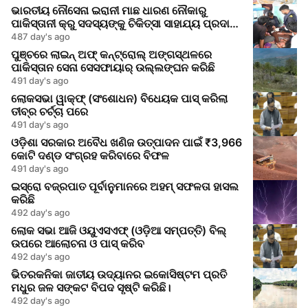
ଭାରତୀୟ ନୌସେନା ଇରାନୀ ମାଛ ଧାରଣ ନୌକାରୁ
ପାକିସ୍ତାନୀ କ୍ରୁ ସଦସ୍ୟଙ୍କୁ ଚିକିତ୍ସା ସାହାଯ୍ୟ ପ୍ରଦାନ
କଲେ
487 day's ago
ପୁଞ୍ଚରେ ଲାଇନ୍ ଅଫ୍ କନ୍ଟ୍ରୋଲ୍ ଅଙ୍ଗସ୍ଥଳରେ
ପାକିସ୍ତାନ ସେନା ସେସଫାୟାର୍ ଉଲ୍ଲଙ୍ଘନ କରିଛି
491 day's ago
ଲୋକସଭା ୱାକ୍ଫ୍ (ସଂଶୋଧନ) ବିଧେୟକ ପାସ୍ କରିଲା
ତୀବ୍ର ଚର୍ଚ୍ଚା ପରେ
491 day's ago
ଓଡ଼ିଶା ସରକାର ଅବୈଧ ଖଣିଜ ଉତ୍ପାଦନ ପାଇଁ ₹3,966
କୋଟି ଦଣ୍ଡ ସଂଗ୍ରହ କରିବାରେ ବିଫଳ
491 day's ago
ଇସ୍ରୋ ବଜ୍ରପାତ ପୂର୍ବାନୁମାନରେ ଅହମ୍ ସଫଳତା ହାସଲ
କରିଛି
492 day's ago
ଲୋକ ସଭା ଆଜି ଓୟୁଏସଏଫ୍ (ଓଡ଼ିଆ ସମ୍ପତ୍ତି) ବିଲ୍
ଉପରେ ଆଲୋଚନା ଓ ପାସ୍ କରିବ
492 day's ago
ଭିତରକନିକା ଜାତୀୟ ଉଦ୍ୟାନର ଇକୋସିଷ୍ଟମ ପ୍ରତି
ମଧୁର ଜଳ ସଙ୍କଟ ବିପଦ ସୃଷ୍ଟି କରିଛି।
492 day's ago