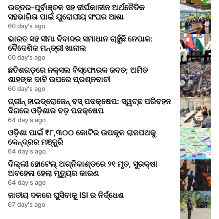
ଉତ୍ତର-ପୂର୍ବାଞ୍ଚଳ ସହ ଦୀର୍ଘକାଳୀନ ଅର୍ଥନୈତିକ
ସହଭାଗିତା ପାଇଁ ୟୁରୋପୀୟ ସଂଘର ଆଶା
60 day's ago
ଭାରତ ସହ ସୀମା ବିବାଦର ସମାଧାନ ଚାହୁଁଛି ନେପାଳ:
ବୈଦେଶିକ ମନ୍ତ୍ରୀ ଖାନାଲ
60 day's ago
ଛତିଶଗଡ଼ରେ ନକ୍ସଲ ବିସ୍ଫୋରକ ଜବତ; ଅମିତ
ଶାହଙ୍କ ଦାବି ଉପରେ ପ୍ରଶ୍ନବାଚୀ
60 day's ago
ଗ୍ରୀନ୍ ହାଇଡ୍ରୋଜେନ୍ ବସ୍ ପଦକ୍ଷେପ: ସ୍ୱଚ୍ଛ ପରିବହନ
ଦିଗରେ ଓଡ଼ିଶାର ବଡ଼ ପଦକ୍ଷେପ
64 day's ago
ଓଡ଼ିଶା ପାଇଁ ₹୮,୩୦୦ କୋଟିର ଉପକୂଳ ରାଜପଥକୁ
କେନ୍ଦ୍ରର ମଞ୍ଜୁରି
64 day's ago
ଦିଲ୍ଲୀ ହୋଟେଲ୍ ଅଗ୍ନିକାଣ୍ଡରେ ୨୧ ମୃତ, ସୁରକ୍ଷା
ଅବହେଳା ହେଲା ମୃତ୍ୟୁର କାରଣ
64 day's ago
ଜାତୀୟ ଦଳରେ ଘୁସିବାକୁ ISI ର ନିର୍ଦ୍ଧେଶ
67 day's ago