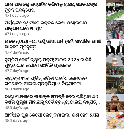
ଗାଈ ପାଳନକୁ ଉତ୍ସାହିତ କରିବାକୁ ରାଜ୍ୟ ସରକାରଙ୍କ
ନୂତନ ପଦକ୍ଷେପ
471 day's ago
ପର୍ଯ୍ୟଟନ ସ୍ଥଳୀରେ ରକ୍ତର ରେଖା ପହେଲଗାମ
ଆକ୍ରମଣରେ ୨୮ ମୃତ
471 day's ago
ଉଚ୍ଚ ନ୍ୟାୟାଳୟ: ଉର୍ଦୁ ଭାଷା ଧର୍ମ ନୁହେଁ, ସାମାଜିକ ଭାଷା
ଭାବରେ ପ୍ରବୃତ୍ତ
477 day's ago
ସୁପ୍ରିମ୍ କୋର୍ଟ ଦ୍ୱାରା ଓକ୍‌ଫ୍ ଆଇନ 2025 ର କିଛି
ମୁଖ୍ୟ ଧାରା ଉପରେ ସ୍ଥଗିତି ପ୍ରସ୍ତାବ
477 day's ago
ବ୍ୟାଙ୍କ ଖାତା ଫ୍ରିଜ୍ କରିବା ଅବୈଧ ଲେନଦେନ
ଘଟଣାରେ: ଆଇନୀ ପ୍ରକ୍ରିୟା ଓ ନିୟମାବଳୀ
480 day's ago
ଦାୟା ମାମଲାରେ ଦାଦୀଙ୍କ ସଂପତ୍ତି ନେଇ ଚାଳିଥିବା 40
ବର୍ଷର ପୁରୁଣା ମାମଲାକୁ ସର୍ବୋଚ୍ଚ ନ୍ୟାୟାଳୟ ନିଷ୍ପତ୍ତି
କଲା
480 day's ago
ଆର୍ବିଆଇ ପୁଣି ରେପୋ ରେଟ୍ କମାଇଲା, ଋଣ ହେବ ଶସ୍ତା
484 day's ago