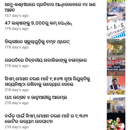
ଜାମୁ-କଶ୍ମୀରରେ ପ୍ରତିବାଦ ଆନ୍ଦୋଳନରେ ୧୪ ଜଣ
ଆହତ
157 day's ago
47 ଲକ୍ଷଙ୍କୁ 9,000ରୁ କମ୍ ପେନ୍ସନ୍
178 day's ago
ଦିଲ୍ଲୀରେ ସ୍କୁଲ୍‌ଗୁଡ଼ିକୁ ବମ୍ବ ଥ୍ରେଟ୍
178 day's ago
ଗଜପତିରେ ତିବ୍ବତୀୟ ନାବାଳିକାଙ୍କୁ ବଳାତ୍କାର
178 day's ago
ସିଏମ୍ ମୋହନ ଚରଣ ମାଝି ୧,୫୪୩ ନୂଆ ନିଯୁକ୍ତିକୁ
ସତ୍ୟନିଷ୍ଠା ରଖିବାକୁ ଉଦ୍ୟୋଗ ଦେଲେ
219 day's ago
ପଥ ଉତ୍ସବ ୪ ଜାନୁଆରୀରୁ ଆରମ୍ଭ
219 day's ago
ବର୍ଗଡ଼ ପାଇଁ ସିଏମ୍ ମୋହନ ଚରଣ ମାଝି ର ୧,୩୬୨
କୋଟିର ଉଦ୍ୟମ ଉଦଘାଟନ
219 day's ago