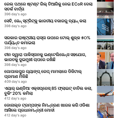
ରେଲ ପଥରେ ଷ୍ଟଣ୍ଟ ରିଲ୍ ତିଆରିକୁ ନେଇ ECoR ଦେଲା
ସତର୍କ ବାର୍ତ୍ତା
396 day's ago
ସେବି, ଜେନ୍‌ ସ୍ଟ୍ରିଟ୍‌କୁ ଭାରତୀୟ ବଜାରରୁ ବ୍ୟାନ୍ କଲା
398 day's ago
ସରକାର ରାଷ୍ଟ୍ରୀୟ ରାସ୍ତା ଉପରେ ଟୋଲ୍ ଶୁଳ୍କ ୫୦%
ପର୍ଯ୍ୟନ୍ତ କମାଇଲା
398 day's ago
ଚୀନ ଦ୍ୱାରା ପାକିସ୍ତାନକୁ ଇଣ୍ଟେଲିଜେନ୍ସ ସହଯୋଗ,
ଭାରତକୁ ଦୁଇମୁଖୀ ଚାପରେ ରଖିଛି
398 day's ago
ଗୋପାଲପୁର ଗ୍ୟାଙ୍ଗ୍ ରେପ୍ ମାମଲାରେ ଡିଜିଟାଲ୍
ପ୍ରମାଣ ମିଳିଛି
409 day's ago
ଏୟାର୍ ଇଣ୍ଡିଆ ଏକ୍ସପ୍ରେସ୍ 85 ଫ୍ଲାଇଟ୍ ବାତିଲ କଲା,
ବୁକିଂ 20% କମିଲା
412 day's ago
ଡୋନାଲ୍ଡ ଟ୍ରମ୍ପଙ୍କ ନିମନ୍ତ୍ରଣ ଖାରଜ କରି ଓଡିଶା
ଆସିଲେ ପ୍ରଧାନମନ୍ତ୍ରୀ ମୋଦୀ
412 day's ago