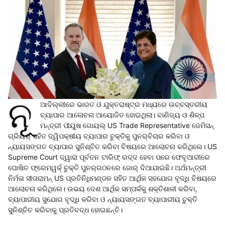
ନୂ
ଆଦିଲ୍ଲୀରେ ଭାରତ ଓ ଯୁକ୍ତରାଷ୍ଟ୍ର ମଧ୍ୟରେ ଉଚ୍ଚସ୍ତରୀୟ
ବ୍ୟାପାର ଆଲୋଚନା ଆୟୋଜିତ ହୋଇଥିଲା। ବାଣିଜ୍ୟ ଓ ଶିଳ୍ପ
ମନ୍ତ୍ରୀ ପୀୟୁଷ ଗୋୟଲ୍‌ US Trade Representative ଜେମିସନ୍‌
ଗ୍ରିୟର୍‌ ସହିତ ଦ୍ୱିପକ୍ଷୀୟ ବ୍ୟାପାର ଚୁକ୍ତିକୁ ପୁନର୍‌ବିଚାର କରିବା ଓ
ନ୍ୟାୟସଙ୍ଗତ ବ୍ୟାପାର ସୁନିଶ୍ଚିତ କରିବା ବିଷୟରେ ଆଲୋଚନା କରିଥିଲେ। US
Supreme Court ଦ୍ୱାରା ପୂର୍ବତନ ଟାରିଫ୍‌ ରଦ୍ଦ ହେବା ପରେ ଫେବୃଆରୀରେ
ଘୋଷିତ ଫ୍ରେମୱର୍କ୍‌ ଚୁକ୍ତି ପୁନର୍‌ଗଠନରେ ଜୋର୍‌ ଦିଆଯାଇଛି। ଅର୍ଥମନ୍ତ୍ରୀ
ନିର୍ମଳା ସୀତାରାମନ୍‌ US ପ୍ରତିନିଧିମଣ୍ଡଳ ସହିତ ଆର୍ଥିକ ସହଯୋଗ ବୃଦ୍ଧି ବିଷୟରେ
ଆଲୋଚନା କରିଥିଲେ। ଉଭୟ ଦେଶ ଆର୍ଥିକ ସମ୍ପର୍କକୁ ଶକ୍ତିଶାଳୀ କରିବା,
ବ୍ୟାପାରୀୟ ସୁଯୋଗ ବୃଦ୍ଧି କରିବା ଓ ନ୍ୟାୟସଙ୍ଗତ ବ୍ୟାପାରୀୟ ଚୁକ୍ତି
ସୁନିଶ୍ଚିତ କରିବାକୁ ପ୍ରତିବଦ୍ଧ ହୋଇଛନ୍ତି।