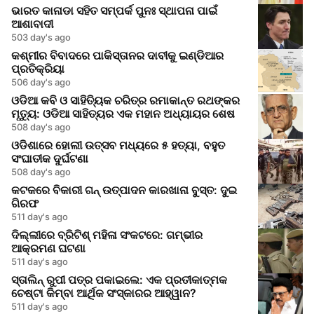
ଭାରତ କାନାଡା ସହିତ ସମ୍ପର୍କ ପୁନଃ ସ୍ଥାପନା ପାଇଁ
ଆଶାବାଦୀ
503 day's ago
କଶ୍ମୀର ବିବାଦରେ ପାକିସ୍ତାନର ଦାବୀକୁ ଇଣ୍ଡିଆର
ପ୍ରତିକ୍ରିୟା
506 day's ago
ଓଡିଆ କବି ଓ ସାହିତ୍ୟିକ ଚରିତ୍ର ରମାକାନ୍ତ ରଥଙ୍କର
ମୃତ୍ୟୁ: ଓଡିଆ ସାହିତ୍ୟର ଏକ ମହାନ ଅଧ୍ୟାୟର ଶେଷ
508 day's ago
ଓଡିଶାରେ ହୋଲୀ ଉତ୍ସବ ମଧ୍ୟରେ ୫ ହତ୍ୟା, ବହୁତ
ସଂଘାତୀକ ଦୁର୍ଘଟଣା
508 day's ago
କଟକରେ ବିକାରୀ ଗନ୍ ଉତ୍ପାଦନ କାରଖାନା ବୁସ୍ତ: ଦୁଇ
ଗିରଫ
511 day's ago
ଦିଲ୍ଲୀରେ ବ୍ରିଟିଶ୍ ମହିଳା ସଂକଟରେ: ଗମ୍ଭୀର
ଆକ୍ରମଣ ଘଟଣା
511 day's ago
ସ୍ତାଲିନ୍ ରୁପୀ ପତ୍ର ପକାଇଲେ: ଏକ ପ୍ରତୀକାତ୍ମକ
ଚେଷ୍ଟା କିମ୍ବା ଆର୍ଥିକ ସଂସ୍କାରର ଆହ୍ୱାନ?
511 day's ago