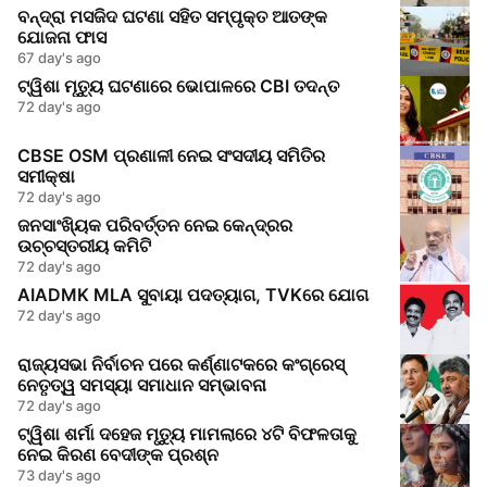
ବନ୍ଦ୍ରା ମସଜିଦ ଘଟଣା ସହିତ ସମ୍ପୃକ୍ତ ଆତଙ୍କ
ଯୋଜନା ଫାସ
67 day's ago
ଟ୍ୱିଶା ମୃତ୍ୟୁ ଘଟଣାରେ ଭୋପାଳରେ CBI ତଦନ୍ତ
72 day's ago
CBSE OSM ପ୍ରଣାଳୀ ନେଇ ସଂସଦୀୟ ସମିତିର
ସମୀକ୍ଷା
72 day's ago
ଜନସାଂଖ୍ୟିକ ପରିବର୍ତ୍ତନ ନେଇ କେନ୍ଦ୍ରର
ଉଚ୍ଚସ୍ତରୀୟ କମିଟି
72 day's ago
AIADMK MLA ସୁବାୟା ପଦତ୍ୟାଗ, TVKରେ ଯୋଗ
72 day's ago
ରାଜ୍ୟସଭା ନିର୍ବାଚନ ପରେ କର୍ଣ୍ଣାଟକରେ କଂଗ୍ରେସ୍
ନେତୃତ୍ୱ ସମସ୍ୟା ସମାଧାନ ସମ୍ଭାବନା
72 day's ago
ଟ୍ୱିଶା ଶର୍ମା ଦହେଜ ମୃତ୍ୟୁ ମାମଲାରେ ୪ଟି ବିଫଳତାକୁ
ନେଇ କିରଣ ବେଦୀଙ୍କ ପ୍ରଶ୍ନ
73 day's ago