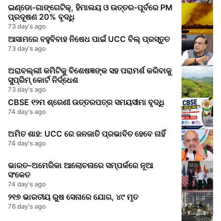
ଇଣ୍ଡୋ-ଗାଙ୍ଗେଟିକ୍, ହିମାଲୟ ଓ ଉତ୍ତର-ପୂର୍ବରେ PM
ପ୍ରଦୂଷଣ 20% ବୃଦ୍ଧି
73 day's ago
ଆସାମରେ ବହୁବିବାହ ନିଷେଧ ପାଇଁ UCC ବିଲ୍ ପ୍ରସ୍ତୁତ
73 day's ago
ଅରାବଲ୍ଲୀ କମିଟିକୁ ବିଶେଷଜ୍ଞଙ୍କ ସହ ପରାମର୍ଶ କରିବାକୁ
ସୁପ୍ରିମ୍‌ କୋର୍ଟ ନିର୍ଦ୍ଧେଶ
73 day's ago
CBSE ୧୨ମ ଶ୍ରେଣୀ ଉତ୍ତରପତ୍ର ସମୟସୀମା ବୃଦ୍ଧି
74 day's ago
ଅମିତ ଶାହ: UCC ରେ ଜନଜାତି ପ୍ରଭାବିତ ହେବେ ନାହିଁ
74 day's ago
ଭାରତ–ଅମେରିକା ଆଲୋଚନାରେ ସମ୍ପର୍କରେ ନୂଆ
ସଂକେତ
74 day's ago
୨୧୭ ଭାରତୀୟ ରୁଷ ସେନାରେ ଯୋଗ, ୪୯ ମୃତ
76 day's ago