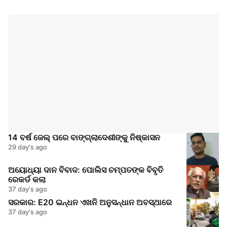
14 ବର୍ଷ ଜେଲ୍ ପରେ ବାଙ୍ଗ୍ଲାଦେଶୀଙ୍କୁ ନିଷ୍କାସନ
29 day's ago
ଅୟୋଧ୍ୟା ଦାନ ବିବାଦ: ପୋଲିସ ଚମ୍ପତଙ୍କ ବିବୃତି
ରେକର୍ଡ କଲା
37 day's ago
ସରକାର: E20 ଇନ୍ଧନ ଏଖନି ଅନୁସନ୍ଧାନ ଅବସ୍ଥାରେ
37 day's ago