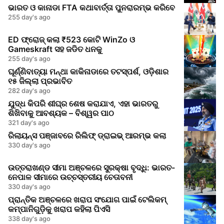
ଭାରତ ଓ କାନାଡା FTA କଥାବାର୍ତ୍ତା ପୁନରାରମ୍ଭ କରିବେ
255 day's ago
ED ଫ୍ରୋଜ୍ କଲା ₹523 କୋଟି WinZo ଓ
Gameskraft ସହ ଜଡିତ ଧନକୁ
255 day's ago
ଘୂର୍ଣ୍ଣିବାତ୍ୟା ମନ୍ଥା କାକିନାଡାରେ ତଟସ୍ପର୍ଶ, ଓଡ଼ିଶାର
୧୫ ଜିଲ୍ଲା ପ୍ରଭାବିତ
282 day's ago
ଯୁଦ୍ଧ କିପରି ଶୀଘ୍ର ଶେଷ କରାଯାଏ, ଏହା ଭାରତରୁ
ଶିଖିବାକୁ ଆବଶ୍ୟକ – ବିଶ୍ୱର ପାଠ
321 day's ago
ରିଲାୟନ୍ସ ପଞ୍ଜାବରେ ରିଲିଫ୍ ଡ୍ରାଇଭ୍ ଆରମ୍ଭ କଲା
330 day's ago
ଉତ୍ତରାଖଣ୍ଡ ସୀମା ଅଞ୍ଚଳରେ ସୁରକ୍ଷା ବୃଦ୍ଧି: ଭାରତ-
ନେପାଳ ସୀମାରେ ଉଚ୍ଚସ୍ତରୀୟ ଚେତାବନୀ
330 day's ago
ପ୍ରାନ୍ତିକ ଅଞ୍ଚଳରେ ଖରାପ ସଂଯୋଗ ପାଇଁ ଟେଲିକମ୍
କମ୍ପାନିଗୁଡ଼ିକୁ ଖରାପ କହିଲା ପିଏସି
338 day's ago