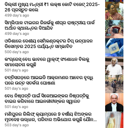
ଦିଲ୍ଲୀ ମୁଖ୍ୟ ମନ୍ତ୍ରୀ ₹1 ଲକ୍ଷ କୋଟି ବଜେଟ୍ 2025-
26 ପ୍ରସ୍ତୁତ କଲେ
499 day's ago
ସିମ୍ଲିପାଳ ଟାଇଗର ରିଜର୍ଭକୁ ଶୀଘ୍ର ରାଷ୍ଟ୍ରୀୟ ପାର୍କ
ଅର୍ଥାତ ସ୍ଥାନାନ୍ତର ଦିଆଯିବ
499 day's ago
ଓଡିଶାରେ ଦେଶୀୟ ସେମିକଣ୍ଡକ୍ଟର ଚିପ୍ ଉତ୍ପାଦନ
ଡିସେମ୍ବର 2025 ପର୍ଯ୍ୟନ୍ତ ସମ୍ଭାବିତ
500 day's ago
କଂଗ୍ରେସ୍ ବେଧ ଭାବରେ ୱାକ୍ଫ୍ ସଂଶୋଧନ ବିଲକୁ
ସମାଲୋଚନା କରୁଛି
501 day's ago
ଚତ୍ତିସଗଡ଼ରେ ଆଇଇଡି ଆକ୍ରମଣର ଆବେଗ ବୃଦ୍ଧି
ପରେ ଉଚ୍ଚ ସତର୍କତା ଘୋଷଣା
501 day's ago
ବେଧ ନିଷ୍ପତ୍ତି ପାଇଁ ସିଜେଆଇଙ୍କର ନିଷ୍ପତ୍ତିକୁ
ବାଇର କରିବାରେ ଆଇନଜୀବୀଙ୍କର ସ୍ୱାଗତ
501 day's ago
ମଣିପୁରର ରିଲିଫ୍ କ୍ୟାମ୍ପରେ 9 ବର୍ଷୀୟ ଝିଅଙ୍କର
ମୃତଦେହ ଉଦ୍ଧାର, ପରିବାର ଅଭିଯୋଗ କରୁଛି ଯୌନ
ଆକ୍ରମଣର
503 day's ago