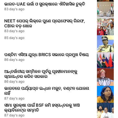
ଭାରତ‑UAE ଉର୍ଜା ଓ ସୁରକ୍ଷାରେ ଐତିହାସିକ ଚୁକ୍ତି
83 day's ago
NEET ପେପର୍ ଲିକ୍‌ରେ ପୁଣେ ପ୍ରୋଫେସର୍‌ ଗିରଫ,
CBIର ବଡ଼ ଖୋଜ
83 day's ago
85 day's ago
ପଶ୍ଚିମ ଏସିଆ ଯୁଦ୍ଧ BRICS ସଭାରେ ପ୍ରମୁଖ ବିଷୟ
86 day's ago
ଆନ୍ତର୍ଜାତୀୟ ସମ୍ମିଳନ ପୂର୍ବରୁ ଗୃହହୀନମାନଙ୍କୁ
ସ୍ଥାନାନ୍ତର କରିବ ସରକାର
86 day's ago
ଭାରତରେ ପର୍ଯ୍ୟାପ୍ତ ଇନ୍ଧନ ମଜୁତ, ବଣ୍ଟନ ଯୋଜନା
ନାହିଁ
87 day's ago
ସୀମା ସୁରକ୍ଷା ପାଇଁ BSF ଜମି ହସ୍ତାନ୍ତରକୁ WB
କ୍ୟାବିନେଟ୍‌ର ସମ୍ମତି
87 day's ago