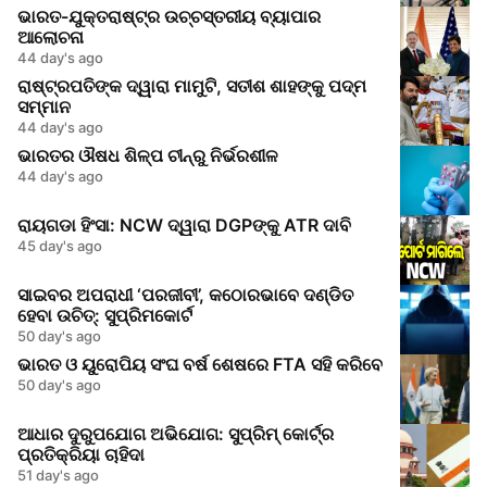
ଭାରତ-ଯୁକ୍ତରାଷ୍ଟ୍ର ଉଚ୍ଚସ୍ତରୀୟ ବ୍ୟାପାର
ଆଲୋଚନା
44 day's ago
ରାଷ୍ଟ୍ରପତିଙ୍କ ଦ୍ୱାରା ମାମୁଟି, ସତୀଶ ଶାହଙ୍କୁ ପଦ୍ମ
ସମ୍ମାନ
44 day's ago
ଭାରତର ଔଷଧ ଶିଳ୍ପ ଚୀନ୍‌ରୁ ନିର୍ଭରଶୀଳ
44 day's ago
ରାୟଗଡା ହିଂସା: NCW ଦ୍ୱାରା DGPଙ୍କୁ ATR ଦାବି
45 day's ago
ସାଇବର ଅପରାଧୀ ‘ପରଜୀବୀ’, କଠୋରଭାବେ ଦଣ୍ଡିତ
ହେବା ଉଚିତ୍: ସୁପ୍ରିମକୋର୍ଟ
50 day's ago
ଭାରତ ଓ ୟୁରୋପିୟ ସଂଘ ବର୍ଷ ଶେଷରେ FTA ସହି କରିବେ
50 day's ago
ଆଧାର ଦୁରୁପଯୋଗ ଅଭିଯୋଗ: ସୁପ୍ରିମ୍ କୋର୍ଟ୍‌ର
ପ୍ରତିକ୍ରିୟା ଚାହିଦା
51 day's ago