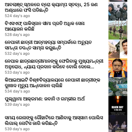
ଆବଲାଞ୍ଚ୍ ସ୍ଥଳରେ ବ୍ରୋ କ୍ୟାମ୍ପ ସ୍ତବ୍ଧ, 25 ଜଣ
ଅଣ୍ଧାରେ ଫସି ପଡିଛନ୍ତି
524 day's ago
ବିଏସଏଫ୍ ପାକିସ୍ତାନ ସୀମା ପ୍ରତି ଅଧିକ ସେନା
ଆୟୋଜନ କରିଛି
528 day's ago
ନେପାଳୀ ଛାତ୍ରୀ ଆତ୍ମହତ୍ୟା ସମ୍ପର୍କରେ ଅଚ୍ୟୁତ
ସମନ୍ତା ତଦନ୍ତ ସାମ୍ନା କରୁଛନ୍ତି
532 day's ago
ନେପାଳ ଛାତ୍ରଛାତ୍ରୀମାନଙ୍କୁ ଫେରିବାକୁ ମୁଖ୍ୟମନ୍ତ୍ରୀ
ଅନୁରୋଧ, ନ୍ୟାୟ ପ୍ରଦାନ କରିବେ ବୋଲି ଦେଲେ
ଆଶ୍ୱାସନା
533 day's ago
କିଆଇଆଇଟି ବିଶ୍ଵବିଦ୍ୟାଳୟରେ ନେପାଳୀ ଛାତ୍ରୀଙ୍କ
ଦୁଃଖଦ ମୃତ୍ୟୁ ଆନ୍ଦୋଳନ ଚାଲିଛି
534 day's ago
ପୁଲ୍ୱାମା ଆକ୍ରମଣ: ଜବାନି ଓ ଗମ୍ଭୀର ଅର୍ଥ
539 day's ago
ସମୟ ରେନାଙ୍କୁ ଗୌହାଟିରେ ଆଣିବାକୁ ଆସ୍ସାମ ପୋଲିସ
ଲିଗାଲ୍ ନୋଟିସ ଜାରି କରିଛନ୍ତି
539 day's ago