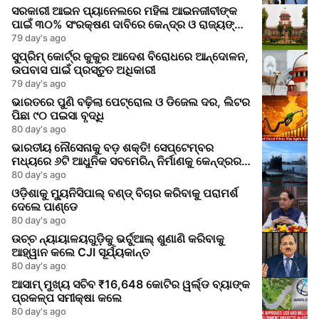
ସରକାରୀ ଆଇନ ପ୍ୟାନେଲରେ ମହିଳା ଆଇନଜୀବୀଙ୍କ
ପାଇଁ ୩୦% ସଂରକ୍ଷଣ ଦାବିରେ କେନ୍ଦ୍ର ଓ ରାଜ୍ୟଙ୍କୁ
ସୁପ୍ରିମକୋର୍ଟର ନୋଟିସ
79 day's ago
ସୁପ୍ରିମ୍ କୋର୍ଟ୍‌ର କୁକୁର ଆଦେଶ ବିରୋଧରେ ଆନ୍ଦୋଳନ,
ଉପବାସ ପାଇଁ ପ୍ରସ୍ତୁତ ଅଧିକାରୀ
79 day's ago
ଭାରତରେ ପୁଣି ବଢ଼ିଲା ପେଟ୍ରୋଲ ଓ ଡିଜେଲ ଦର, ଲିଟର
ପିଛା ୯୦ ପଇସା ବୃଦ୍ଧି
80 day's ago
ଭାରତୀୟ ନୌସେନାକୁ ବଡ଼ ଶକ୍ତି! ସେପ୍ଟେମ୍ବର
ମଧ୍ୟରେ ୬ଟି ଆଧୁନିକ ସବମେରିନ୍ ନିର୍ମାଣକୁ କେନ୍ଦ୍ରର
ମଞ୍ଜୁରି
80 day's ago
ଓଡ଼ିଶାକୁ ମ୍ୟୁନିସିପାଲ୍ ବଣ୍ଡ୍ ବିଚାର କରିବାକୁ ପରାମର୍ଶ
ଦେଲେ ପାଣ୍ଡେ
80 day's ago
ଉଚ୍ଚ ନ୍ୟାୟାଳୟଗୁଡ଼ିକୁ ଭର୍ଚୁଆଲ୍ ଶୁଣାଣି କରିବାକୁ
ଆହ୍ୱାନ କଲେ CJI ସୂର୍ଯ୍ୟକାନ୍ତ
80 day's ago
ଆସାମ୍ ମୁଖ୍ୟ ସଚିବ ₹16,648 କୋଟିର ୱର୍ଲ୍ଡ ବ୍ୟାଙ୍କ
ପ୍ରକଳ୍ପ ସମୀକ୍ଷା କଲେ
80 day's ago