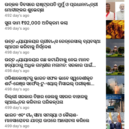
ଉତ୍କଳ ଦିବସରେ ରାଷ୍ଟ୍ରପତି ମୁର୍ମୁ ଓ ପ୍ରଧାନମନ୍ତ୍ରୀ
ମୋଦୀଙ୍କର ଶୁଭେଚ୍ଛା
492 day's ago
ସୁନା ଦାମ ₹92,000 ଅତିକ୍ରମ କଲା
496 day's ago
ଉଚ୍ଚ ନ୍ୟାୟାଳୟର ଗ୍ରୀବାନ୍ସ ରେଡ୍ରେସାଲ୍ ବ୍ୟବସ୍ଥା
ସ୍ଥାପନ କରିବାକୁ ନିର୍ଦ୍ଦେଶ
498 day's ago
ଉଚ୍ଚ ନ୍ୟାୟାଳୟର ଗଛ କଟାଯିବାକୁ ନେଇ ମାନବ
ହତ୍ୟାଠାରୁ ଅଧିକ ଗମ୍ଭୀର ମତାମତ: ସରକାର ପାଇଁ
ଜାଗୃକତା ସଙ୍କେତ
498 day's ago
ଓଡିଶାକୋଷ୍ଟରୁ ଭାରତ ସଫଳ ଭାବେ ସ୍ୱଦେଶୀକୃତ
ଶର୍ଟ-ରେଞ୍ଜ ସର୍ଫେସ୍-ଟୁ-ଏୟାର୍ ମିସାଇଲ୍ ପରୀକ୍ଷା
କରିଲା
498 day's ago
ଦିଲ୍ଲୀ ସରକାର ତିହାର ଜେଲକୁ ସହରର ବାହାରକୁ
ସ୍ଥାନାନ୍ତର କରିବାର ପରିକଳ୍ପନା
499 day's ago
ଭାରତ ଏବଂ ଚୀନ୍ ସୀମା ସମସ୍ୟା ଓ କୈଲାଶ-
ମାନସାରୋବର ଯାତ୍ରା ଉପରେ ଆଲୋଚନା କରିଲେ
499 day's ago