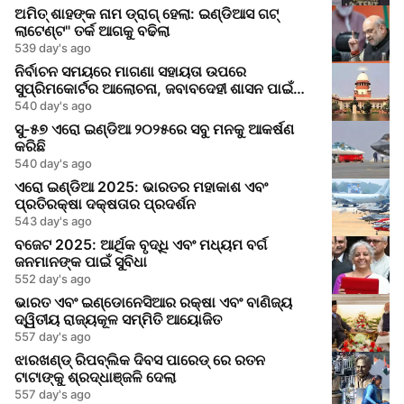
ଅମିତ୍ ଶାହଙ୍କ ନାମ ଡ୍ରାଗ୍ ହେଲା: ଇଣ୍ଡିଆସ ଗଟ୍
ଲାଟେଣ୍ଟ" ତର୍କ ଆଗକୁ ବଢିଲା
539 day's ago
ନିର୍ବାଚନ ସମୟରେ ମାଗଣା ସହାୟତା ଉପରେ
ସୁପ୍ରିମକୋର୍ଟର ଆଲୋଚନା, ଜବାବଦେହୀ ଶାସନ ପାଇଁ
ଆହ୍ୱାନ
540 day's ago
ସୁ-୫୭ ଏରୋ ଇଣ୍ଡିଆ ୨୦୨୫ରେ ସବୁ ମନକୁ ଆକର୍ଷଣ
କରିଛି
540 day's ago
ଏରୋ ଇଣ୍ଡିଆ 2025: ଭାରତର ମହାକାଶ ଏବଂ
ପ୍ରତିରକ୍ଷା ଦକ୍ଷତାର ପ୍ରଦର୍ଶନ
543 day's ago
ବଜେଟ 2025: ଆର୍ଥିକ ବୃଦ୍ଧି ଏବଂ ମଧ୍ୟମ ବର୍ଗ
ଜନମାନଙ୍କ ପାଇଁ ସୁବିଧା
552 day's ago
ଭାରତ ଏବଂ ଇଣ୍ଡୋନେସିଆର ରକ୍ଷା ଏବଂ ବାଣିଜ୍ୟ
ଦ୍ୱିତୀୟ ରାଜ୍ୟକୂଳ ସମ୍ମିତି ଆୟୋଜିତ
557 day's ago
ଝାରଖଣ୍ଡ୍ ରିପବ୍ଲିକ ଦିବସ ପାରେଡ୍ ରେ ରତନ
ଟାଟାଙ୍କୁ ଶ୍ରଦ୍ଧାଞ୍ଜଳି ଦେଲା
557 day's ago