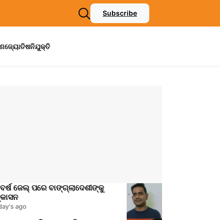
Subscribe
ମଣ
ଜ୍ୟୋତିଷ
ନିଯୁକ୍ତି
ବର୍ଷ ଜେଲ୍ ପରେ ବାଙ୍ଗ୍ଲାଦେଶୀଙ୍କୁ
୍କାସନ
day's ago