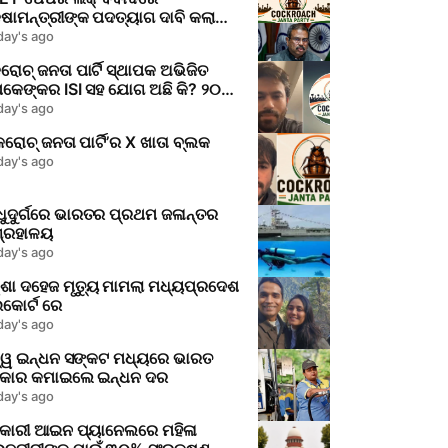
୍ଷାମନ୍ତ୍ରୀଙ୍କ ପଦତ୍ୟାଗ ଦାବି କଲା
P
day's ago
ୋଚ୍ ଜନତା ପାର୍ଟି ସ୍ଥାପକ ଅଭିଜିତ
ପକେଙ୍କର ISI ସହ ଯୋଗ ଅଛି କି? ୨୦୧୯
ଣେ ପୋଲିସ ଅଭିଯୋଗ କଣ କହୁଛି
day's ago
ରୋଚ୍ ଜନତା ପାର୍ଟି’ର X ଖାତା ବ୍ଲକ
day's ago
୍ଧୁଦୁର୍ଗରେ ଭାରତର ପ୍ରଥମ ଜଳାନ୍ତର
ଗ୍ରହାଳୟ
day's ago
ିଶା ଦହେଜ ମୃତ୍ୟୁ ମାମଲା ମଧ୍ୟପ୍ରଦେଶ
କୋର୍ଟ ରେ
day's ago
ଶ୍ୱ ଇନ୍ଧନ ସଙ୍କଟ ମଧ୍ୟରେ ଭାରତ
କାର କମାଇଲେ ଇନ୍ଧନ ଦର
day's ago
କାରୀ ଆଇନ ପ୍ୟାନେଲରେ ମହିଳା