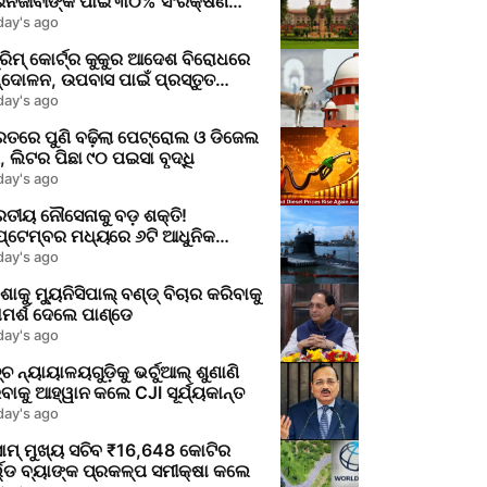
ନଜୀବୀଙ୍କ ପାଇଁ ୩୦% ସଂରକ୍ଷଣ
ିରେ କେନ୍ଦ୍ର ଓ ରାଜ୍ୟଙ୍କୁ
day's ago
୍ରିମକୋର୍ଟର ନୋଟିସ
୍ରିମ୍ କୋର୍ଟ୍‌ର କୁକୁର ଆଦେଶ ବିରୋଧରେ
୍ଦୋଳନ, ଉପବାସ ପାଇଁ ପ୍ରସ୍ତୁତ
ିକାରୀ
day's ago
ତରେ ପୁଣି ବଢ଼ିଲା ପେଟ୍ରୋଲ ଓ ଡିଜେଲ
 ଲିଟର ପିଛା ୯୦ ପଇସା ବୃଦ୍ଧି
day's ago
ତୀୟ ନୌସେନାକୁ ବଡ଼ ଶକ୍ତି!
ପ୍ଟେମ୍ବର ମଧ୍ୟରେ ୬ଟି ଆଧୁନିକ
େରିନ୍ ନିର୍ମାଣକୁ କେନ୍ଦ୍ରର ମଞ୍ଜୁରି
day's ago
ିଶାକୁ ମ୍ୟୁନିସିପାଲ୍ ବଣ୍ଡ୍ ବିଚାର କରିବାକୁ
ମର୍ଶ ଦେଲେ ପାଣ୍ଡେ
day's ago
ଚ ନ୍ୟାୟାଳୟଗୁଡ଼ିକୁ ଭର୍ଚୁଆଲ୍ ଶୁଣାଣି
ବାକୁ ଆହ୍ୱାନ କଲେ CJI ସୂର୍ଯ୍ୟକାନ୍ତ
day's ago
ାମ୍ ମୁଖ୍ୟ ସଚିବ ₹16,648 କୋଟିର
ଲ୍ଡ ବ୍ୟାଙ୍କ ପ୍ରକଳ୍ପ ସମୀକ୍ଷା କଲେ