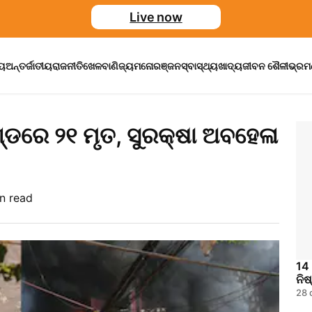
Live now
ୀୟ
ଅନ୍ତର୍ଜାତୀୟ
ରାଜନୀତି
ଖେଳ
ବାଣିଜ୍ୟ
ମନୋରଞ୍ଜନ
ସ୍ବାସ୍ଥ୍ୟ
ଖାଦ୍ୟ
ଜୀବନ ଶୈଳୀ
ଭ୍ର
୍ଡରେ ୨୧ ମୃତ, ସୁରକ୍ଷା ଅବହେଳା
n read
14 
ନିଷ
28 