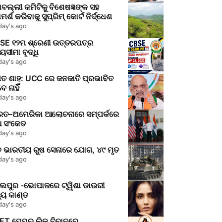
ବଲ୍ଲୀ କମିଟିକୁ ବିଶେଷଜ୍ଞଙ୍କ ସହ
ମର୍ଶ କରିବାକୁ ସୁପ୍ରିମ୍‌ କୋର୍ଟ ନିର୍ଦ୍ଧେଶ
day's ago
SE ୧୨ମ ଶ୍ରେଣୀ ଉତ୍ତରପତ୍ର
ସୀମା ବୃଦ୍ଧି
day's ago
ିତ ଶାହ: UCC ରେ ଜନଜାତି ପ୍ରଭାବିତ
େ ନାହିଁ
day's ago
ରତ–ଅମେରିକା ଆଲୋଚନାରେ ସମ୍ପର୍କରେ
ଆ ସଂକେତ
day's ago
୭ ଭାରତୀୟ ରୁଷ ସେନାରେ ଯୋଗ, ୪୯ ମୃତ
day's ago
ଲପୁର -ଭୋପାଳରେ ଟ୍ୱିଶା ଡାଉରୀ
୍ୟୁ କାଣ୍ଡ
day's ago
ET ପେପର ଲିକ୍‌ ବିବାଦରେ