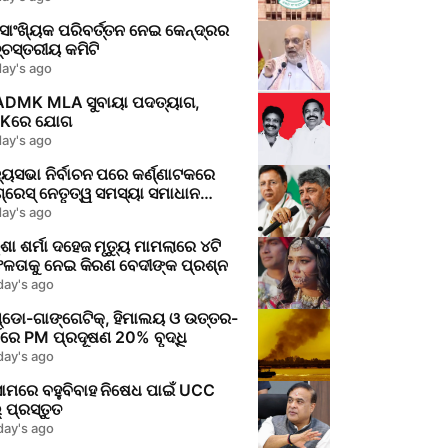
ାଂଖ୍ୟିକ ପରିବର୍ତ୍ତନ ନେଇ କେନ୍ଦ୍ରର
ଚସ୍ତରୀୟ କମିଟି
day's ago
ADMK MLA ସୁବାୟା ପଦତ୍ୟାଗ,
Kରେ ଯୋଗ
day's ago
୍ୟସଭା ନିର୍ବାଚନ ପରେ କର୍ଣ୍ଣାଟକରେ
୍ରେସ୍ ନେତୃତ୍ୱ ସମସ୍ୟା ସମାଧାନ
୍ଭାବନା
day's ago
ିଶା ଶର୍ମା ଦହେଜ ମୃତ୍ୟୁ ମାମଲାରେ ୪ଟି
ଫଳତାକୁ ନେଇ କିରଣ ବେଦୀଙ୍କ ପ୍ରଶ୍ନ
day's ago
୍ଡୋ-ଗାଙ୍ଗେଟିକ୍, ହିମାଲୟ ଓ ଉତ୍ତର-
୍ବରେ PM ପ୍ରଦୂଷଣ 20% ବୃଦ୍ଧି
day's ago
ାମରେ ବହୁବିବାହ ନିଷେଧ ପାଇଁ UCC
୍ ପ୍ରସ୍ତୁତ
day's ago