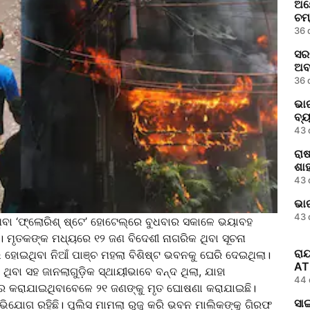
ଅୟ
ଚମ୍
36 
ସର
ଅବ
36 
ଭା
ବ୍
43 
ରାଷ
ଶାହ
43 
ଭାର
43 
ା ‘ଫ୍ଲୋରିଶ୍ ଷ୍ଟେ’ ହୋଟେଲ୍‌ରେ ବୁଧବାର ସକାଳେ ଭୟାବହ
ି। ମୃତକଙ୍କ ମଧ୍ୟରେ ୧୨ ଜଣ ବିଦେଶୀ ନାଗରିକ ଥିବା ସୂଚନା
ରାୟ
 ହୋଇଥିବା ନିଆଁ ପାଞ୍ଚ ମହଲା ବିଶିଷ୍ଟ ଭବନକୁ ଘେରି ଦେଇଥିଲା।
ATR
ା ସହ ଜାନଲାଗୁଡ଼ିକ ସ୍ଥାୟୀଭାବେ ବନ୍ଦ ଥିଲା, ଯାହା
44 
୍ଧାର କରାଯାଇଥିବାବେଳେ ୨୧ ଜଣଙ୍କୁ ମୃତ ଘୋଷଣା କରାଯାଇଛି।
ସା
ା ଅଭିଯୋଗ ରହିଛି। ପୁଲିସ ମାମଲା ରୁଜୁ କରି ଭବନ ମାଲିକଙ୍କୁ ଗିରଫ