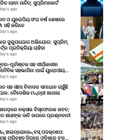
ଡିତ ହେବା ଉଚିତ୍: ସୁପ୍ରିମକୋର୍ଟ
day's ago
ରତ ଓ ୟୁରୋପିୟ ସଂଘ ବର୍ଷ ଶେଷରେ
 ସହି କରିବେ
day's ago
ାର ଦୁରୁପଯୋଗ ଅଭିଯୋଗ: ସୁପ୍ରିମ୍
୍ଟ୍‌ର ପ୍ରତିକ୍ରିୟା ଚାହିଦା
day's ago
ତର-ପୂର୍ବାଞ୍ଚଳ ସହ ଦୀର୍ଘକାଳୀନ
ଥନୈତିକ ସହଭାଗିତା ପାଇଁ ୟୁରୋପୀୟ
ଘର ଆଶା
day's ago
ତ ସହ ସୀମା ବିବାଦର ସମାଧାନ ଚାହୁଁଛି
ାଳ: ବୈଦେଶିକ ମନ୍ତ୍ରୀ ଖାନାଲ
day's ago
ିଶଗଡ଼ରେ ନକ୍ସଲ ବିସ୍ଫୋରକ ଜବତ;
ତ ଶାହଙ୍କ ଦାବି ଉପରେ ପ୍ରଶ୍ନବାଚୀ
day's ago
ୀନ୍ ହାଇଡ୍ରୋଜେନ୍ ବସ୍ ପଦକ୍ଷେପ:
ଚ୍ଛ ପରିବହନ ଦିଗରେ ଓଡ଼ିଶାର ବଡ଼