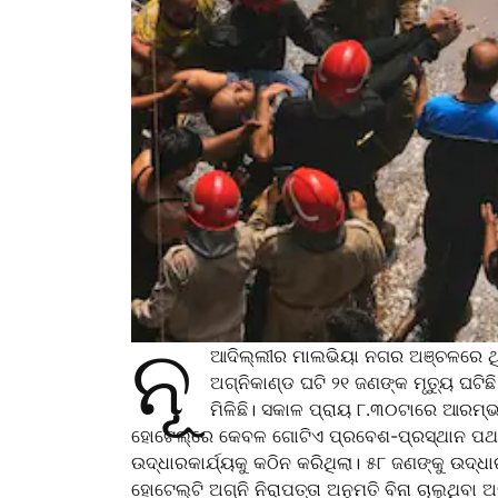
ନୂ
ଆଦିଲ୍ଲୀର ମାଲଭିୟା ନଗର ଅଞ୍ଚଳରେ ଥିବ
ଅଗ୍ନିକାଣ୍ଡ ଘଟି ୨୧ ଜଣଙ୍କ ମୃତ୍ୟୁ ଘଟିଛ
ମିଳିଛି। ସକାଳ ପ୍ରାୟ ୮.୩୦ଟାରେ ଆରମ୍ଭ
ହୋଟେଲ୍‌ରେ କେବଳ ଗୋଟିଏ ପ୍ରବେଶ-ପ୍ରସ୍ଥାନ ପଥ ଥିବ
ଉଦ୍ଧାରକାର୍ଯ୍ୟକୁ କଠିନ କରିଥିଲା। ୫୮ ଜଣଙ୍କୁ ଉଦ
ହୋଟେଲ୍‌ଟି ଅଗ୍ନି ନିରାପତ୍ତା ଅନୁମତି ବିନା ଚାଲୁଥିବ