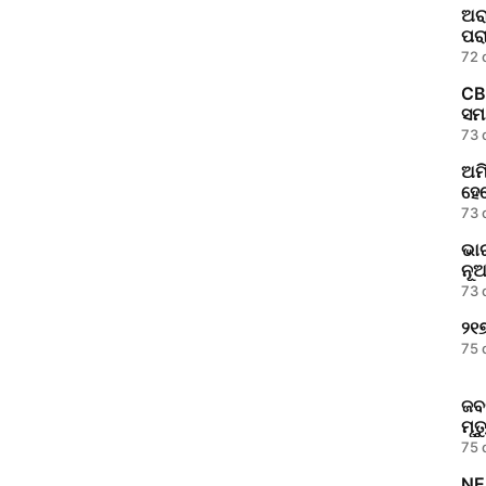
ଅରା
ପରା
72 
CB
ସମୟ
73 
ଅମ
ହେବ
73 
ଭା
ନୂ
73 
୨୧
75 
ଜବ
ମୃତ
75 
NE