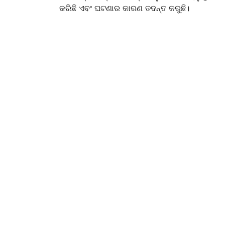
କରିଛି ଏବଂ ଘଟଣାର କାରଣ ତଦନ୍ତ କରୁଛି।