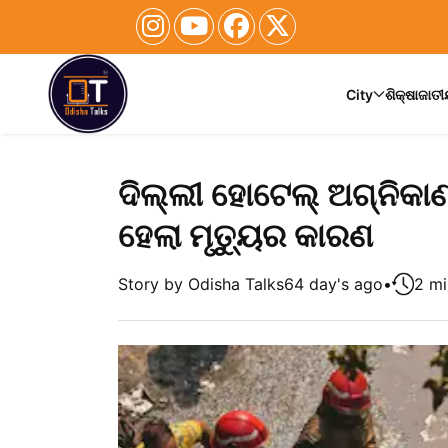
City
ଶିକ୍ଷା
ଜାତ
ଦିଲ୍ଲୀ ହୋଟେଲ୍ ଅଗ୍ନିକାଣ
ହେଲା ମୃତ୍ୟୁର କାରଣ
Story by Odisha Talks
64 day's ago
•
2 mi