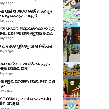
କ୍ଷେପ
day's ago
଼ିଶା ପାଇଁ ₹୮,୩୦୦ କୋଟିର ଉପକୂଳ
ପଥକୁ କେନ୍ଦ୍ରର ମଞ୍ଜୁରି
day's ago
୍ଲୀ ହୋଟେଲ୍ ଅଗ୍ନିକାଣ୍ଡରେ ୨୧ ମୃତ,
କ୍ଷା ଅବହେଳା ହେଲା ମୃତ୍ୟୁର କାରଣ
day's ago
ୀୟ ଦଳରେ ଘୁସିବାକୁ ISI ର ନିର୍ଦ୍ଧେଶ
day's ago
ଦ୍ରା ମସଜିଦ ଘଟଣା ସହିତ ସମ୍ପୃକ୍ତ
ଙ୍କ ଯୋଜନା ଫାସ
day's ago
ୱିଶା ମୃତ୍ୟୁ ଘଟଣାରେ ଭୋପାଳରେ CBI
ନ୍ତ
day's ago
SE OSM ପ୍ରଣାଳୀ ନେଇ ସଂସଦୀୟ
ତିର ସମୀକ୍ଷା
day's ago