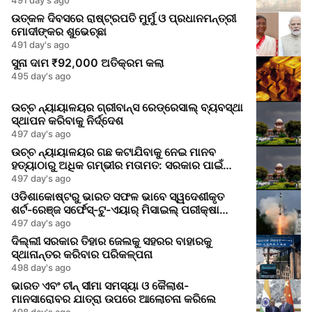
ଉତ୍କଳ ଦିବସରେ ରାଷ୍ଟ୍ରପତି ମୁର୍ମୁ ଓ ପ୍ରଧାନମନ୍ତ୍ରୀ
ମୋଦୀଙ୍କର ଶୁଭେଚ୍ଛା
491 day's ago
ସୁନା ଦାମ ₹92,000 ଅତିକ୍ରମ କଲା
495 day's ago
ଉଚ୍ଚ ନ୍ୟାୟାଳୟର ଗ୍ରୀବାନ୍ସ ରେଡ୍ରେସାଲ୍ ବ୍ୟବସ୍ଥା
ସ୍ଥାପନ କରିବାକୁ ନିର୍ଦ୍ଦେଶ
497 day's ago
ଉଚ୍ଚ ନ୍ୟାୟାଳୟର ଗଛ କଟାଯିବାକୁ ନେଇ ମାନବ
ହତ୍ୟାଠାରୁ ଅଧିକ ଗମ୍ଭୀର ମତାମତ: ସରକାର ପାଇଁ
ଜାଗୃକତା ସଙ୍କେତ
497 day's ago
ଓଡିଶାକୋଷ୍ଟରୁ ଭାରତ ସଫଳ ଭାବେ ସ୍ୱଦେଶୀକୃତ
ଶର୍ଟ-ରେଞ୍ଜ ସର୍ଫେସ୍-ଟୁ-ଏୟାର୍ ମିସାଇଲ୍ ପରୀକ୍ଷା
କରିଲା
497 day's ago
ଦିଲ୍ଲୀ ସରକାର ତିହାର ଜେଲକୁ ସହରର ବାହାରକୁ
ସ୍ଥାନାନ୍ତର କରିବାର ପରିକଳ୍ପନା
498 day's ago
ଭାରତ ଏବଂ ଚୀନ୍ ସୀମା ସମସ୍ୟା ଓ କୈଲାଶ-
ମାନସାରୋବର ଯାତ୍ରା ଉପରେ ଆଲୋଚନା କରିଲେ
498 day's ago