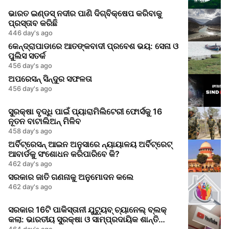
ଭାରତ ଇଣ୍ଡସ୍ ନଦୀର ପାଣି ଦିଗ୍ବିକ୍ଷେପ କରିବାକୁ
ପ୍ରସ୍ତାବ କରିଛି
446 day's ago
କେନ୍ଦ୍ରାପାଡାରେ ଆତଙ୍କବାଦୀ ପ୍ରବେଶ ଭୟ: ସେନା ଓ
ପୁଲିସ ସତର୍କ
456 day's ago
ଅପରେସନ୍ ସିନ୍ଦୁର ସଫଳତା
456 day's ago
ସୁରକ୍ଷା ବୃଦ୍ଧି ପାଇଁ ପ୍ୟାରାମିଲିଟେରୀ ଫୋର୍ସକୁ 16
ନୂତନ ବାଟାଲିଅନ୍ ମିଳିବ
458 day's ago
ଅର୍ବିଟ୍ରେସନ୍ ଆଇନ ଅନୁସାରେ ନ୍ୟାୟାଳୟ ଅର୍ବିଟ୍ରେଟ୍
ଆବାର୍ଡକୁ ସଂଶୋଧନ କରିପାରିବେ କି?
462 day's ago
ସରକାର ଜାତି ଗଣନାକୁ ଅନୁମୋଦନ କଲେ
462 day's ago
ସରକାର 16ଟି ପାକିସ୍ତାନୀ ଯୁଟ୍ୟୁବ୍ ଚ୍ୟାନେଲ୍ ବ୍ଲକ୍
କଲା: ଭାରତୀୟ ସୁରକ୍ଷା ଓ ସାମ୍ପ୍ରଦାୟିକ ଶାନ୍ତି
ଉପରେ ଭ୍ରମ ତଥ୍ୟ ପ୍ରଚାର
464 day's ago