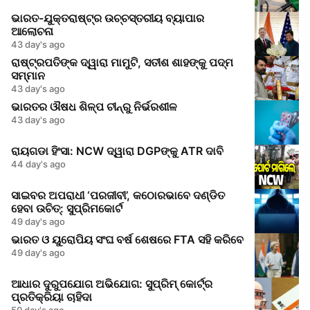
ଭାରତ-ଯୁକ୍ତରାଷ୍ଟ୍ର ଉଚ୍ଚସ୍ତରୀୟ ବ୍ୟାପାର
ଆଲୋଚନା
43 day's ago
ରାଷ୍ଟ୍ରପତିଙ୍କ ଦ୍ୱାରା ମାମୁଟି, ସତୀଶ ଶାହଙ୍କୁ ପଦ୍ମ
ସମ୍ମାନ
43 day's ago
ଭାରତର ଔଷଧ ଶିଳ୍ପ ଚୀନ୍‌ରୁ ନିର୍ଭରଶୀଳ
43 day's ago
ରାୟଗଡା ହିଂସା: NCW ଦ୍ୱାରା DGPଙ୍କୁ ATR ଦାବି
44 day's ago
ସାଇବର ଅପରାଧୀ ‘ପରଜୀବୀ’, କଠୋରଭାବେ ଦଣ୍ଡିତ
ହେବା ଉଚିତ୍: ସୁପ୍ରିମକୋର୍ଟ
49 day's ago
ଭାରତ ଓ ୟୁରୋପିୟ ସଂଘ ବର୍ଷ ଶେଷରେ FTA ସହି କରିବେ
49 day's ago
ଆଧାର ଦୁରୁପଯୋଗ ଅଭିଯୋଗ: ସୁପ୍ରିମ୍ କୋର୍ଟ୍‌ର
ପ୍ରତିକ୍ରିୟା ଚାହିଦା
50 day's ago