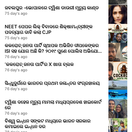
ଜବଲପୁର -ଭୋପାଳରେ ଟ୍ୱିଶା ଡାଉରୀ ମୃତ୍ୟୁ କାଣ୍ଡ
75 day's ago
NEET ପେପର ଲିକ୍‌ ବିବାଦରେ ଶିକ୍ଷାମନ୍ତ୍ରୀଙ୍କ
ପଦତ୍ୟାଗ ଦାବି କଲା CJP
75 day's ago
କକରୋଚ୍ ଜନତା ପାର୍ଟି ସ୍ଥାପକ ଅଭିଜିତ ଦୀପକେଙ୍କର
ISI ସହ ଯୋଗ ଅଛି କି? ୨୦୧୯ ପୁଣେ ପୋଲିସ ଅଭିଯୋଗ
କଣ କହୁଛି
76 day's ago
‘କକରୋଚ୍ ଜନତା ପାର୍ଟି’ର X ଖାତା ବ୍ଲକ
76 day's ago
ସିନ୍ଧୁଦୁର୍ଗରେ ଭାରତର ପ୍ରଥମ ଜଳାନ୍ତର ସଂଗ୍ରହାଳୟ
76 day's ago
ଟ୍ୱିଶା ଦହେଜ ମୃତ୍ୟୁ ମାମଲା ମଧ୍ୟପ୍ରଦେଶ ହାଇକୋର୍ଟ
ରେ
76 day's ago
ବିଶ୍ୱ ଇନ୍ଧନ ସଙ୍କଟ ମଧ୍ୟରେ ଭାରତ ସରକାର
କମାଇଲେ ଇନ୍ଧନ ଦର
78 day's ago