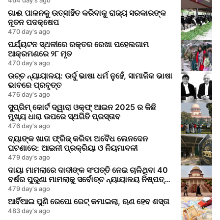
ଗାଈ ପାଳନକୁ ଉତ୍ସାହିତ କରିବାକୁ ରାଜ୍ୟ ସରକାରଙ୍କ
ନୂତନ ପଦକ୍ଷେପ
470 day's ago
ପର୍ଯ୍ୟଟନ ସ୍ଥଳୀରେ ରକ୍ତର ରେଖା ପହେଲଗାମ
ଆକ୍ରମଣରେ ୨୮ ମୃତ
470 day's ago
ଉଚ୍ଚ ନ୍ୟାୟାଳୟ: ଉର୍ଦୁ ଭାଷା ଧର୍ମ ନୁହେଁ, ସାମାଜିକ ଭାଷା
ଭାବରେ ପ୍ରବୃତ୍ତ
476 day's ago
ସୁପ୍ରିମ୍ କୋର୍ଟ ଦ୍ୱାରା ଓକ୍‌ଫ୍ ଆଇନ 2025 ର କିଛି
ମୁଖ୍ୟ ଧାରା ଉପରେ ସ୍ଥଗିତି ପ୍ରସ୍ତାବ
476 day's ago
ବ୍ୟାଙ୍କ ଖାତା ଫ୍ରିଜ୍ କରିବା ଅବୈଧ ଲେନଦେନ
ଘଟଣାରେ: ଆଇନୀ ପ୍ରକ୍ରିୟା ଓ ନିୟମାବଳୀ
479 day's ago
ଦାୟା ମାମଲାରେ ଦାଦୀଙ୍କ ସଂପତ୍ତି ନେଇ ଚାଳିଥିବା 40
ବର୍ଷର ପୁରୁଣା ମାମଲାକୁ ସର୍ବୋଚ୍ଚ ନ୍ୟାୟାଳୟ ନିଷ୍ପତ୍ତି
କଲା
479 day's ago
ଆର୍ବିଆଇ ପୁଣି ରେପୋ ରେଟ୍ କମାଇଲା, ଋଣ ହେବ ଶସ୍ତା
483 day's ago