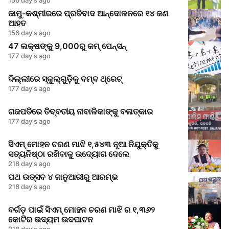
ଜାମୁ-କଶ୍ମୀରରେ ପ୍ରତିବାଦ ଆନ୍ଦୋଳନରେ ୧୪ ଜଣ
ଆହତ
156 day's ago
47 ଲକ୍ଷଙ୍କୁ 9,000ରୁ କମ୍ ପେନ୍ସନ୍
177 day's ago
ଦିଲ୍ଲୀରେ ସ୍କୁଲ୍‌ଗୁଡ଼ିକୁ ବମ୍ବ ଥ୍ରେଟ୍
177 day's ago
ଗଜପତିରେ ତିବ୍ବତୀୟ ନାବାଳିକାଙ୍କୁ ବଳାତ୍କାର
177 day's ago
ସିଏମ୍ ମୋହନ ଚରଣ ମାଝି ୧,୫୪୩ ନୂଆ ନିଯୁକ୍ତିକୁ
ସତ୍ୟନିଷ୍ଠା ରଖିବାକୁ ଉଦ୍ୟୋଗ ଦେଲେ
218 day's ago
ପଥ ଉତ୍ସବ ୪ ଜାନୁଆରୀରୁ ଆରମ୍ଭ
218 day's ago
ବର୍ଗଡ଼ ପାଇଁ ସିଏମ୍ ମୋହନ ଚରଣ ମାଝି ର ୧,୩୬୨
କୋଟିର ଉଦ୍ୟମ ଉଦଘାଟନ
218 day's ago