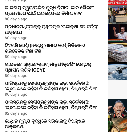
ଭାରତୀୟ ସ୍ୱୟଂଚାଳିତ ଯୁଦ୍ଧ ବିମାନ ‘କାଳ ଭୈରବ’
ପ୍ରଥମଥର ପାଇଁ ଇଉରୋପରେ ନିର୍ମାଣ ହେବ
80 day's ago
ପ୍ରଧାନମନ୍ତ୍ରୀଙ୍କୁ ରାହୁଲଙ୍କ ‘ପରୀକ୍ଷା ପେ ଚର୍ଚ୍ଚା’
ଆକ୍ଷେପ
80 day's ago
ଟିଏମସି କାର୍ଯ୍ୟାଳୟରୁ ଆଧାର କାର୍ଡ୍ ମିଳିବାରେ
ରାଜନୈତିକ ଟଣା ଟଣି
80 day's ago
ଭାରତରେ ସ୍ୟାଟେଲାଇଟ୍ ମାନୁଫାକ୍ଚରିଂ ସେଣ୍ଟର୍
ସ୍ଥାପନ କରିବ ICEYE
80 day's ago
ପାକିସ୍ତାନକୁ ସେନାପ୍ରମୁଖଙ୍କ କଡ଼ା ସତର୍କବାଣୀ:
‘ଭୂଗୋଳରେ ରହିବା କି ଇତିହାସ ହେବା, ନିଷ୍ପତ୍ତି ନିଅ’
80 day's ago
ପାକିସ୍ତାନକୁ ସେନାପ୍ରମୁଖଙ୍କ କଡ଼ା ସତର୍କବାଣୀ:
‘ଭୂଗୋଳରେ ରହିବା କି ଇତିହାସ ହେବା, ନିଷ୍ପତ୍ତି ନିଅ’
82 day's ago
ଇନ୍ଧନ ମୂଲ୍ୟ ବୃଦ୍ଧିରେ ସରକାରକୁ ବିପକ୍ଷର
ଆକ୍ରମଣ
82 day's ago