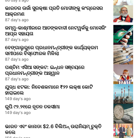
ଭାରତର ଉର୍ଜା ସୁରକ୍ଷା ପ୍ରତି ମୋଦୀଙ୍କୁ କଂଗ୍ରେସର
ଆକ୍ରମଣ
87 day's ago
ଜମ୍ମୁ-କାଶ୍ମୀରରେ ଆତଙ୍କବାଦୀ ନେଟୱର୍କକୁ ମେସେଜିଂ
ଆପ୍‌ର ସହାୟତା
87 day's ago
ବେଙ୍ଗାଲୁରୁରେ ପ୍ରଧାନମନ୍ତ୍ରୀଙ୍କ କାର୍ଯ୍ୟକ୍ରମ
ସମୀପରେ ବିସ୍ଫୋରକ ମିଳିଲା
87 day's ago
ପଶ୍ଚିମ ଏସିଆ ସଙ୍କଟ: ଇନ୍ଧନ ସଞ୍ଚୟରେ
ପ୍ରଧାନମନ୍ତ୍ରୀଙ୍କ ଆହ୍ୱାନ
87 day's ago
ଯୁଦ୍ଧ ଝଟକା: ନିବେଶକମାନେ ₹୨୨ ଲକ୍ଷ କୋଟି
ହାରାଇଲେ
149 day's ago
ରୁପି ୯୨.୨୧ରେ ନୂତନ ତଳସୀମା
149 day's ago
ଭାରତ ଏବଂ କାନାଡା $2.6 ବିଲିଅନ୍ ଉରାନିୟମ୍ ଚୁକ୍ତି
କଲେ
156 day's ago