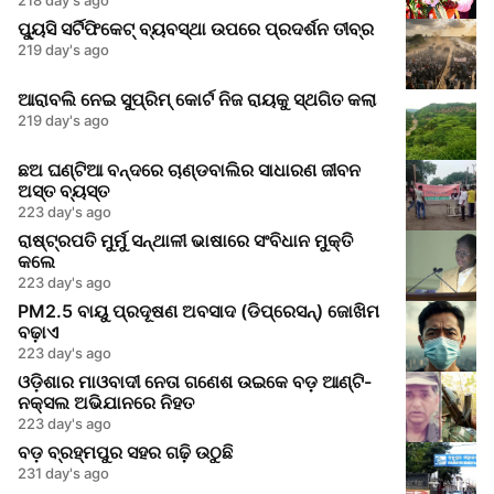
ପ୍ୟୁସି ସର୍ଟିଫିକେଟ୍ ବ୍ୟବସ୍ଥା ଉପରେ ପ୍ରଦର୍ଶନ ତୀବ୍ର
219 day's ago
ଆରାବଲି ନେଇ ସୁପ୍ରିମ୍ କୋର୍ଟ ନିଜ ରାୟକୁ ସ୍ଥଗିତ କଲା
219 day's ago
ଛଅ ଘଣ୍ଟିଆ ବନ୍ଦରେ ଚାଣ୍ଡବାଲିର ସାଧାରଣ ଜୀବନ
ଅସ୍ତ ବ୍ୟସ୍ତ
223 day's ago
ରାଷ୍ଟ୍ରପତି ମୁର୍ମୁ ସନ୍ଥାଳୀ ଭାଷାରେ ସଂବିଧାନ ମୁକ୍ତି
କଲେ
223 day's ago
PM2.5 ବାୟୁ ପ୍ରଦୂଷଣ ଅବସାଦ (ଡିପ୍ରେସନ୍) ଜୋଖିମ
ବଢ଼ାଏ
223 day's ago
ଓଡ଼ିଶାର ମାଓବାଦୀ ନେତା ଗଣେଶ ଉଇକେ ବଡ଼ ଆଣ୍ଟି-
ନକ୍ସଲ ଅଭିଯାନରେ ନିହତ
223 day's ago
ବଡ଼ ବ୍ରହ୍ମପୁର ସହର ଗଢ଼ି ଉଠୁଛି
231 day's ago