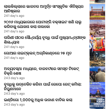
ଲାଲକିଲ୍ଲାରେ ଭାରତର ଅମୂର୍ତ୍ତ ସାଂସ୍କୃତିକ ଐତିହ୍ୟର
ଆବିଷ୍କାର
241 day's ago
୨୦୨୬ ମଧ୍ୟଭାଗରେ ପୋଟାଙ୍ଗି ବକ୍ସାଇଟ ଖଣି ଚାଲୁ
କରିବାକୁ ଯୋଜନା କଲା ନାଲକୋ
241 day's ago
ତାରିଣୀ ପୀଠର ସୌନ୍ଦର୍ଯ୍ୟ ବୃଦ୍ଧି ପାଇଁ ମୁଖ୍ୟମନ୍ତ୍ରୀଙ୍କ
ଶିଳାନ୍ୟାସ
241 day's ago
ଗୋଆର ନାଇଟ୍‌କ୍ଲବ୍ ଅଗ୍ନିକାଣ୍ଡରେ ୨୫ ମୃତ
241 day's ago
ଅବ୍ୟବସ୍ଥା ମଧ୍ୟରେ, ବାରବଟୀରେ ସମସ୍ତ ଟିକେଟ୍
ବିକ୍ରି ଶେଷ
243 day's ago
ବୃଦ୍ଧିକୁ ଉତ୍ତେଜିତ କରିବା ପାଇଁ ରେପୋ ରେଟ୍ କମିଲା:
ନିପୁଣମାନେ
243 day's ago
ଇଣ୍ଡିଗୋ 1,000ରୁ ଅଧିକ ଉଡାଣ ବାତିଲ କଲା
243 day's ago