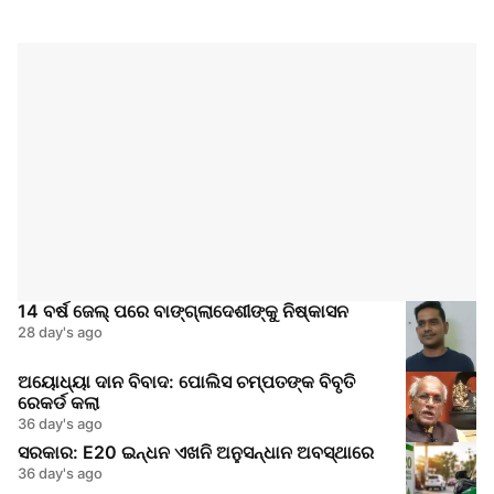
14 ବର୍ଷ ଜେଲ୍ ପରେ ବାଙ୍ଗ୍ଲାଦେଶୀଙ୍କୁ ନିଷ୍କାସନ
28 day's ago
ଅୟୋଧ୍ୟା ଦାନ ବିବାଦ: ପୋଲିସ ଚମ୍ପତଙ୍କ ବିବୃତି
ରେକର୍ଡ କଲା
36 day's ago
ସରକାର: E20 ଇନ୍ଧନ ଏଖନି ଅନୁସନ୍ଧାନ ଅବସ୍ଥାରେ
36 day's ago