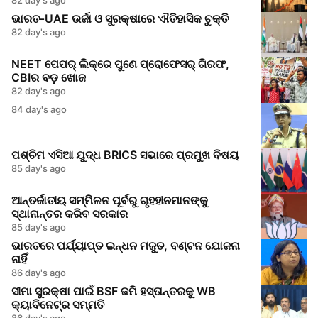
ଭାରତ‑UAE ଉର୍ଜା ଓ ସୁରକ୍ଷାରେ ଐତିହାସିକ ଚୁକ୍ତି
82 day's ago
NEET ପେପର୍ ଲିକ୍‌ରେ ପୁଣେ ପ୍ରୋଫେସର୍‌ ଗିରଫ,
CBIର ବଡ଼ ଖୋଜ
82 day's ago
84 day's ago
ପଶ୍ଚିମ ଏସିଆ ଯୁଦ୍ଧ BRICS ସଭାରେ ପ୍ରମୁଖ ବିଷୟ
85 day's ago
ଆନ୍ତର୍ଜାତୀୟ ସମ୍ମିଳନ ପୂର୍ବରୁ ଗୃହହୀନମାନଙ୍କୁ
ସ୍ଥାନାନ୍ତର କରିବ ସରକାର
85 day's ago
ଭାରତରେ ପର୍ଯ୍ୟାପ୍ତ ଇନ୍ଧନ ମଜୁତ, ବଣ୍ଟନ ଯୋଜନା
ନାହିଁ
86 day's ago
ସୀମା ସୁରକ୍ଷା ପାଇଁ BSF ଜମି ହସ୍ତାନ୍ତରକୁ WB
କ୍ୟାବିନେଟ୍‌ର ସମ୍ମତି
86 day's ago