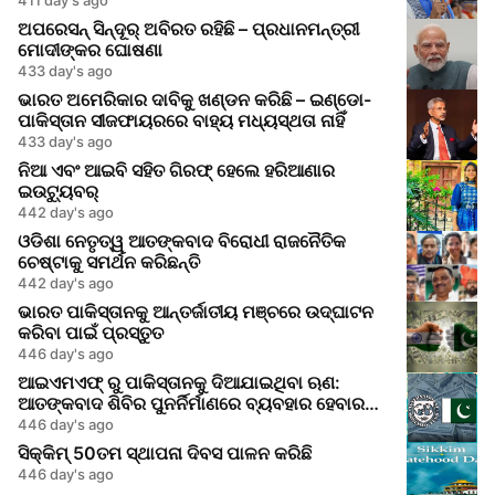
ଅପରେସନ୍ ସିନ୍ଦୂର୍ ଅବିରତ ରହିଛି – ପ୍ରଧାନମନ୍ତ୍ରୀ
ମୋଦୀଙ୍କର ଘୋଷଣା
433 day's ago
ଭାରତ ଅମେରିକାର ଦାବିକୁ ଖଣ୍ଡନ କରିଛି – ଇଣ୍ଡୋ-
ପାକିସ୍ତାନ ସୀଜଫାୟରରେ ବାହ୍ୟ ମଧ୍ୟସ୍ଥତା ନାହିଁ
433 day's ago
ନିଆ ଏବଂ ଆଇବି ସହିତ ଗିରଫ୍ ହେଲେ ହରିଆଣାର
ଇଉଟ୍ୟୁବର୍
442 day's ago
ଓଡିଶା ନେତୃତ୍ୱ ଆତଙ୍କବାଦ ବିରୋଧୀ ରାଜନୈତିକ
ଚେଷ୍ଟାକୁ ସମର୍ଥନ କରିଛନ୍ତି
442 day's ago
ଭାରତ ପାକିସ୍ତାନକୁ ଆନ୍ତର୍ଜାତୀୟ ମଞ୍ଚରେ ଉଦ୍‌ଘାଟନ
କରିବା ପାଇଁ ପ୍ରସ୍ତୁତ
446 day's ago
ଆଇଏମଏଫ୍ ରୁ ପାକିସ୍ତାନକୁ ଦିଆଯାଇଥିବା ଋଣ:
ଆତଙ୍କବାଦ ଶିବିର ପୁନର୍ନିର୍ମାଣରେ ବ୍ୟବହାର ହେବାର
ଆଶଙ୍କା
446 day's ago
ସିକ୍କିମ୍ 50ତମ ସ୍ଥାପନା ଦିବସ ପାଳନ କରିଛି
446 day's ago