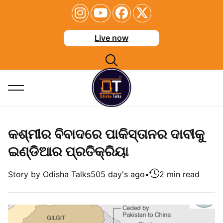
Live now
କଶ୍ମୀର ବିବାଦରେ ପାକିସ୍ତାନର ଦାବୀକୁ
ଇଣ୍ଡିଆର ପ୍ରତିକ୍ରିୟା
Story by Odisha Talks
505 day's ago
•
2 min read