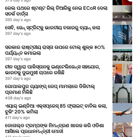
ରେଲ ପଥରେ ଷ୍ଟଣ୍ଟ ରିଲ୍ ତିଆରିକୁ ନେଇ ECoR ଦେଲା
ସତର୍କ ବାର୍ତ୍ତା
395 day's ago
ସେବି, ଜେନ୍‌ ସ୍ଟ୍ରିଟ୍‌କୁ ଭାରତୀୟ ବଜାରରୁ ବ୍ୟାନ୍ କଲା
397 day's ago
ସରକାର ରାଷ୍ଟ୍ରୀୟ ରାସ୍ତା ଉପରେ ଟୋଲ୍ ଶୁଳ୍କ ୫୦%
ପର୍ଯ୍ୟନ୍ତ କମାଇଲା
397 day's ago
ଚୀନ ଦ୍ୱାରା ପାକିସ୍ତାନକୁ ଇଣ୍ଟେଲିଜେନ୍ସ ସହଯୋଗ,
ଭାରତକୁ ଦୁଇମୁଖୀ ଚାପରେ ରଖିଛି
397 day's ago
ଗୋପାଲପୁର ଗ୍ୟାଙ୍ଗ୍ ରେପ୍ ମାମଲାରେ ଡିଜିଟାଲ୍
ପ୍ରମାଣ ମିଳିଛି
408 day's ago
ଏୟାର୍ ଇଣ୍ଡିଆ ଏକ୍ସପ୍ରେସ୍ 85 ଫ୍ଲାଇଟ୍ ବାତିଲ କଲା,
ବୁକିଂ 20% କମିଲା
411 day's ago
ଡୋନାଲ୍ଡ ଟ୍ରମ୍ପଙ୍କ ନିମନ୍ତ୍ରଣ ଖାରଜ କରି ଓଡିଶା
ଆସିଲେ ପ୍ରଧାନମନ୍ତ୍ରୀ ମୋଦୀ
411 day's ago