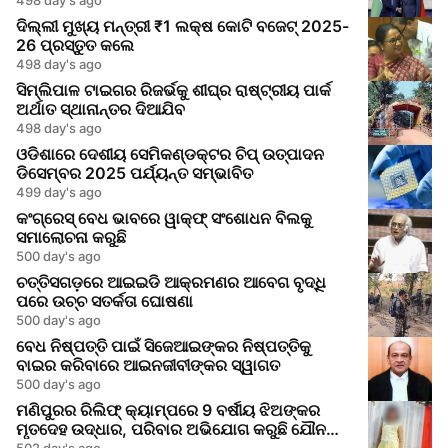
ଦିଲ୍ଲୀ ମୁଖ୍ୟ ମନ୍ତ୍ରୀ ₹1 ଲକ୍ଷ କୋଟି ବଜେଟ୍ 2025-
26 ପ୍ରସ୍ତୁତ କଲେ
498 day's ago
ସିମ୍ଲିପାଳ ଟାଇଗର ରିଜର୍ଭକୁ ଶୀଘ୍ର ରାଷ୍ଟ୍ରୀୟ ପାର୍କ
ଅର୍ଥାତ ସ୍ଥାନାନ୍ତର ଦିଆଯିବ
498 day's ago
ଓଡିଶାରେ ଦେଶୀୟ ସେମିକଣ୍ଡକ୍ଟର ଚିପ୍ ଉତ୍ପାଦନ
ଡିସେମ୍ବର 2025 ପର୍ଯ୍ୟନ୍ତ ସମ୍ଭାବିତ
499 day's ago
କଂଗ୍ରେସ୍ ବେଧ ଭାବରେ ୱାକ୍ଫ୍ ସଂଶୋଧନ ବିଲକୁ
ସମାଲୋଚନା କରୁଛି
500 day's ago
ଚତ୍ତିସଗଡ଼ରେ ଆଇଇଡି ଆକ୍ରମଣର ଆବେଗ ବୃଦ୍ଧି
ପରେ ଉଚ୍ଚ ସତର୍କତା ଘୋଷଣା
500 day's ago
ବେଧ ନିଷ୍ପତ୍ତି ପାଇଁ ସିଜେଆଇଙ୍କର ନିଷ୍ପତ୍ତିକୁ
ବାଇର କରିବାରେ ଆଇନଜୀବୀଙ୍କର ସ୍ୱାଗତ
500 day's ago
ମଣିପୁରର ରିଲିଫ୍ କ୍ୟାମ୍ପରେ 9 ବର୍ଷୀୟ ଝିଅଙ୍କର
ମୃତଦେହ ଉଦ୍ଧାର, ପରିବାର ଅଭିଯୋଗ କରୁଛି ଯୌନ
ଆକ୍ରମଣର
502 day's ago