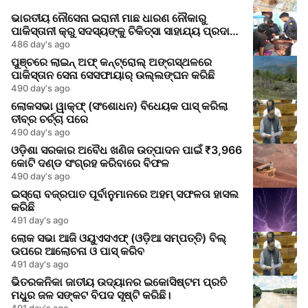
ଭାରତୀୟ ନୌସେନା ଇରାନୀ ମାଛ ଧାରଣ ନୌକାରୁ
ପାକିସ୍ତାନୀ କ୍ରୁ ସଦସ୍ୟଙ୍କୁ ଚିକିତ୍ସା ସାହାଯ୍ୟ ପ୍ରଦାନ
କଲେ
486 day's ago
ପୁଞ୍ଚରେ ଲାଇନ୍ ଅଫ୍ କନ୍ଟ୍ରୋଲ୍ ଅଙ୍ଗସ୍ଥଳରେ
ପାକିସ୍ତାନ ସେନା ସେସଫାୟାର୍ ଉଲ୍ଲଙ୍ଘନ କରିଛି
490 day's ago
ଲୋକସଭା ୱାକ୍ଫ୍ (ସଂଶୋଧନ) ବିଧେୟକ ପାସ୍ କରିଲା
ତୀବ୍ର ଚର୍ଚ୍ଚା ପରେ
490 day's ago
ଓଡ଼ିଶା ସରକାର ଅବୈଧ ଖଣିଜ ଉତ୍ପାଦନ ପାଇଁ ₹3,966
କୋଟି ଦଣ୍ଡ ସଂଗ୍ରହ କରିବାରେ ବିଫଳ
490 day's ago
ଇସ୍ରୋ ବଜ୍ରପାତ ପୂର୍ବାନୁମାନରେ ଅହମ୍ ସଫଳତା ହାସଲ
କରିଛି
491 day's ago
ଲୋକ ସଭା ଆଜି ଓୟୁଏସଏଫ୍ (ଓଡ଼ିଆ ସମ୍ପତ୍ତି) ବିଲ୍
ଉପରେ ଆଲୋଚନା ଓ ପାସ୍ କରିବ
491 day's ago
ଭିତରକନିକା ଜାତୀୟ ଉଦ୍ୟାନର ଇକୋସିଷ୍ଟମ ପ୍ରତି
ମଧୁର ଜଳ ସଙ୍କଟ ବିପଦ ସୃଷ୍ଟି କରିଛି।
491 day's ago