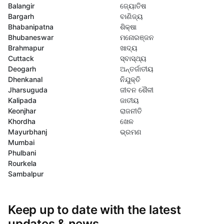
Balangir
ଜ୍ୟୋତିଷ
Bargarh
ବାଣିଜ୍ୟ
Bhabanipatna
ଶିକ୍ଷା
Bhubaneswar
ମନୋରଞ୍ଜନ
Brahmapur
ଖାଦ୍ୟ
Cuttack
ସ୍ବାସ୍ଥ୍ୟ
Deogarh
ଅନ୍ତର୍ଜାତୀୟ
Dhenkanal
ନିଯୁକ୍ତି
Jharsuguda
ଜୀବନ ଶୈଳୀ
Kalipada
ଜାତୀୟ
Keonjhar
ରାଜନୀତି
Khordha
ଖେଳ
Mayurbhanj
ଭ୍ରମଣ
Mumbai
Phulbani
Rourkela
Sambalpur
Keep up to date with the latest
updates & news