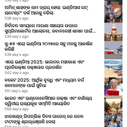
ଅମିତ୍ ଶାହଙ୍କ ନାମ ଡ୍ରାଗ୍ ହେଲା: ଇଣ୍ଡିଆସ ଗଟ୍
ଲାଟେଣ୍ଟ" ତର୍କ ଆଗକୁ ବଢିଲା
538 day's ago
ନିର୍ବାଚନ ସମୟରେ ମାଗଣା ସହାୟତା ଉପରେ
ସୁପ୍ରିମକୋର୍ଟର ଆଲୋଚନା, ଜବାବଦେହୀ ଶାସନ ପାଇଁ
ଆହ୍ୱାନ
539 day's ago
ସୁ-୫୭ ଏରୋ ଇଣ୍ଡିଆ ୨୦୨୫ରେ ସବୁ ମନକୁ ଆକର୍ଷଣ
କରିଛି
539 day's ago
ଏରୋ ଇଣ୍ଡିଆ 2025: ଭାରତର ମହାକାଶ ଏବଂ
ପ୍ରତିରକ୍ଷା ଦକ୍ଷତାର ପ୍ରଦର୍ଶନ
542 day's ago
ବଜେଟ 2025: ଆର୍ଥିକ ବୃଦ୍ଧି ଏବଂ ମଧ୍ୟମ ବର୍ଗ
ଜନମାନଙ୍କ ପାଇଁ ସୁବିଧା
551 day's ago
ଭାରତ ଏବଂ ଇଣ୍ଡୋନେସିଆର ରକ୍ଷା ଏବଂ ବାଣିଜ୍ୟ
ଦ୍ୱିତୀୟ ରାଜ୍ୟକୂଳ ସମ୍ମିତି ଆୟୋଜିତ
556 day's ago
ଝାରଖଣ୍ଡ୍ ରିପବ୍ଲିକ ଦିବସ ପାରେଡ୍ ରେ ରତନ
ଟାଟାଙ୍କୁ ଶ୍ରଦ୍ଧାଞ୍ଜଳି ଦେଲା
556 day's ago