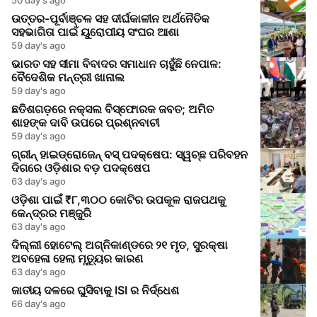
ଉତ୍ତର-ପୂର୍ବାଞ୍ଚଳ ସହ ଦୀର୍ଘକାଳୀନ ଅର୍ଥନୈତିକ
ସହଭାଗିତା ପାଇଁ ୟୁରୋପୀୟ ସଂଘର ଆଶା
59 day's ago
ଭାରତ ସହ ସୀମା ବିବାଦର ସମାଧାନ ଚାହୁଁଛି ନେପାଳ:
ବୈଦେଶିକ ମନ୍ତ୍ରୀ ଖାନାଲ
59 day's ago
ଛତିଶଗଡ଼ରେ ନକ୍ସଲ ବିସ୍ଫୋରକ ଜବତ; ଅମିତ
ଶାହଙ୍କ ଦାବି ଉପରେ ପ୍ରଶ୍ନବାଚୀ
59 day's ago
ଗ୍ରୀନ୍ ହାଇଡ୍ରୋଜେନ୍ ବସ୍ ପଦକ୍ଷେପ: ସ୍ୱଚ୍ଛ ପରିବହନ
ଦିଗରେ ଓଡ଼ିଶାର ବଡ଼ ପଦକ୍ଷେପ
63 day's ago
ଓଡ଼ିଶା ପାଇଁ ₹୮,୩୦୦ କୋଟିର ଉପକୂଳ ରାଜପଥକୁ
କେନ୍ଦ୍ରର ମଞ୍ଜୁରି
63 day's ago
ଦିଲ୍ଲୀ ହୋଟେଲ୍ ଅଗ୍ନିକାଣ୍ଡରେ ୨୧ ମୃତ, ସୁରକ୍ଷା
ଅବହେଳା ହେଲା ମୃତ୍ୟୁର କାରଣ
63 day's ago
ଜାତୀୟ ଦଳରେ ଘୁସିବାକୁ ISI ର ନିର୍ଦ୍ଧେଶ
66 day's ago