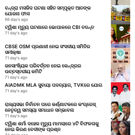
ବନ୍ଦ୍ରା ମସଜିଦ ଘଟଣା ସହିତ ସମ୍ପୃକ୍ତ ଆତଙ୍କ
ଯୋଜନା ଫାସ
66 day's ago
ଟ୍ୱିଶା ମୃତ୍ୟୁ ଘଟଣାରେ ଭୋପାଳରେ CBI ତଦନ୍ତ
71 day's ago
CBSE OSM ପ୍ରଣାଳୀ ନେଇ ସଂସଦୀୟ ସମିତିର
ସମୀକ୍ଷା
71 day's ago
ଜନସାଂଖ୍ୟିକ ପରିବର୍ତ୍ତନ ନେଇ କେନ୍ଦ୍ରର
ଉଚ୍ଚସ୍ତରୀୟ କମିଟି
71 day's ago
AIADMK MLA ସୁବାୟା ପଦତ୍ୟାଗ, TVKରେ ଯୋଗ
71 day's ago
ରାଜ୍ୟସଭା ନିର୍ବାଚନ ପରେ କର୍ଣ୍ଣାଟକରେ କଂଗ୍ରେସ୍
ନେତୃତ୍ୱ ସମସ୍ୟା ସମାଧାନ ସମ୍ଭାବନା
71 day's ago
ଟ୍ୱିଶା ଶର୍ମା ଦହେଜ ମୃତ୍ୟୁ ମାମଲାରେ ୪ଟି ବିଫଳତାକୁ
ନେଇ କିରଣ ବେଦୀଙ୍କ ପ୍ରଶ୍ନ
72 day's ago