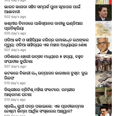
ଭାରତ କାନାଡା ସହିତ ସମ୍ପର୍କ ପୁନଃ ସ୍ଥାପନା ପାଇଁ
ଆଶାବାଦୀ
502 day's ago
କଶ୍ମୀର ବିବାଦରେ ପାକିସ୍ତାନର ଦାବୀକୁ ଇଣ୍ଡିଆର
ପ୍ରତିକ୍ରିୟା
505 day's ago
ଓଡିଆ କବି ଓ ସାହିତ୍ୟିକ ଚରିତ୍ର ରମାକାନ୍ତ ରଥଙ୍କର
ମୃତ୍ୟୁ: ଓଡିଆ ସାହିତ୍ୟର ଏକ ମହାନ ଅଧ୍ୟାୟର ଶେଷ
507 day's ago
ଓଡିଶାରେ ହୋଲୀ ଉତ୍ସବ ମଧ୍ୟରେ ୫ ହତ୍ୟା, ବହୁତ
ସଂଘାତୀକ ଦୁର୍ଘଟଣା
507 day's ago
କଟକରେ ବିକାରୀ ଗନ୍ ଉତ୍ପାଦନ କାରଖାନା ବୁସ୍ତ: ଦୁଇ
ଗିରଫ
510 day's ago
ଦିଲ୍ଲୀରେ ବ୍ରିଟିଶ୍ ମହିଳା ସଂକଟରେ: ଗମ୍ଭୀର
ଆକ୍ରମଣ ଘଟଣା
510 day's ago
ସ୍ତାଲିନ୍ ରୁପୀ ପତ୍ର ପକାଇଲେ: ଏକ ପ୍ରତୀକାତ୍ମକ
ଚେଷ୍ଟା କିମ୍ବା ଆର୍ଥିକ ସଂସ୍କାରର ଆହ୍ୱାନ?
510 day's ago