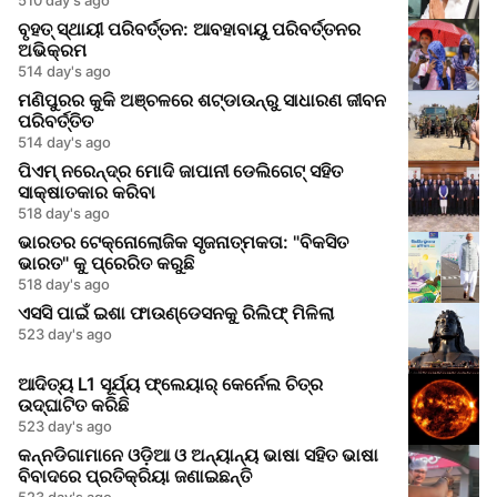
ବୃହତ୍ ସ୍ଥାୟୀ ପରିବର୍ତ୍ତନ: ଆବହାବାୟୁ ପରିବର୍ତ୍ତନର
ଅଭିକ୍ରମ
514 day's ago
ମଣିପୁରର କୁକି ଅଞ୍ଚଳରେ ଶଟ୍ଡାଉନ୍‌ରୁ ସାଧାରଣ ଜୀବନ
ପରିବର୍ତ୍ତିତ
514 day's ago
ପିଏମ୍ ନରେନ୍ଦ୍ର ମୋଦି ଜାପାନୀ ଡେଲିଗେଟ୍ ସହିତ
ସାକ୍ଷାତକାର କରିବା
518 day's ago
ଭାରତର ଟେକ୍ନୋଲୋଜିକ ସୃଜନାତ୍ମକତା: "ବିକସିତ
ଭାରତ" କୁ ପ୍ରେରିତ କରୁଛି
518 day's ago
ଏସସି ପାଇଁ ଇଶା ଫାଉଣ୍ଡେସନକୁ ରିଲିଫ୍ ମିଳିଲା
523 day's ago
ଆଦିତ୍ୟ L1 ସୂର୍ଯ୍ୟ ଫ୍ଲେୟାର୍ କେର୍ନେଲ ଚିତ୍ର
ଉଦ୍ଘାଟିତ କରିଛି
523 day's ago
କନ୍ନଡିଗାମାନେ ଓଡ଼ିଆ ଓ ଅନ୍ୟାନ୍ୟ ଭାଷା ସହିତ ଭାଷା
ବିବାଦରେ ପ୍ରତିକ୍ରିୟା ଜଣାଇଛନ୍ତି
523 day's ago