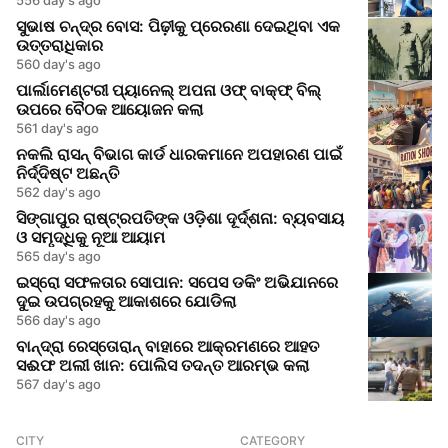
ସୁଭାଷ ଚନ୍ଦ୍ର ବୋସ: ପିଢ଼ୀକୁ ପ୍ରେରଣା ଦେଇଥିବା ଏକ
ଉତ୍ତରାଧିକାର
560 day's ago
ପାର୍ଲାମେଣ୍ଟରୀ ପ୍ୟାନେଲ୍ ଅପନା ଓଫ୍ ବାକ୍ଫ୍ ବିଲ୍
ଉପରେ ବୈଠକ ଆୟୋଜନ କଲା
561 day's ago
ନକଲି ରାସନ୍ ବିଭାଗ କାର୍ଡ ଧାରକମାନେ ଅପହାରଣ ପାଇଁ
ନିର୍ଦ୍ଦିଷ୍ଟ ଅଛନ୍ତି
562 day's ago
ସିଙ୍ଗାପୁର ରାଷ୍ଟ୍ରପତିଙ୍କ ଓଡ଼ିଶା ଦୂର୍ଦ୍ଶନା: ବ୍ୟବସାୟ
ଓ ସମୃଦ୍ଧିକୁ ନୂଆ ଆୟାମ
565 day's ago
ଇସ୍ରୋ ସଫଳତାର ସୋପାନ: ସପେସ ଡକିଂ ଅଭିଯାନରେ
ଦୁଇ ଉପଗ୍ରହକୁ ଆକାଶରେ ଯୋଡିଲା
566 day's ago
ବାନ୍ଦ୍ରା ରେସ୍ତୋରାନ୍ ବାହାରେ ଆକ୍ରମଣରେ ଆହତ
ସଈଫ ଅଲୀ ଖାନ: ପୋଲିସ ତଦନ୍ତ ଆରମ୍ଭ କଲା
567 day's ago
CITY
CATEGORY