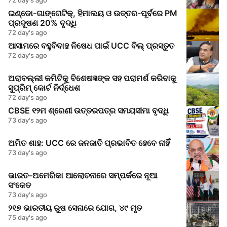
ଇଣ୍ଡୋ-ଗାଙ୍ଗେଟିକ୍, ହିମାଲୟ ଓ ଉତ୍ତର-ପୂର୍ବରେ PM
ପ୍ରଦୂଷଣ 20% ବୃଦ୍ଧି
72 day's ago
ଆସାମରେ ବହୁବିବାହ ନିଷେଧ ପାଇଁ UCC ବିଲ୍ ପ୍ରସ୍ତୁତ
72 day's ago
ଅରାବଲ୍ଲୀ କମିଟିକୁ ବିଶେଷଜ୍ଞଙ୍କ ସହ ପରାମର୍ଶ କରିବାକୁ
ସୁପ୍ରିମ୍‌ କୋର୍ଟ ନିର୍ଦ୍ଧେଶ
72 day's ago
CBSE ୧୨ମ ଶ୍ରେଣୀ ଉତ୍ତରପତ୍ର ସମୟସୀମା ବୃଦ୍ଧି
73 day's ago
ଅମିତ ଶାହ: UCC ରେ ଜନଜାତି ପ୍ରଭାବିତ ହେବେ ନାହିଁ
73 day's ago
ଭାରତ–ଅମେରିକା ଆଲୋଚନାରେ ସମ୍ପର୍କରେ ନୂଆ
ସଂକେତ
73 day's ago
୨୧୭ ଭାରତୀୟ ରୁଷ ସେନାରେ ଯୋଗ, ୪୯ ମୃତ
75 day's ago