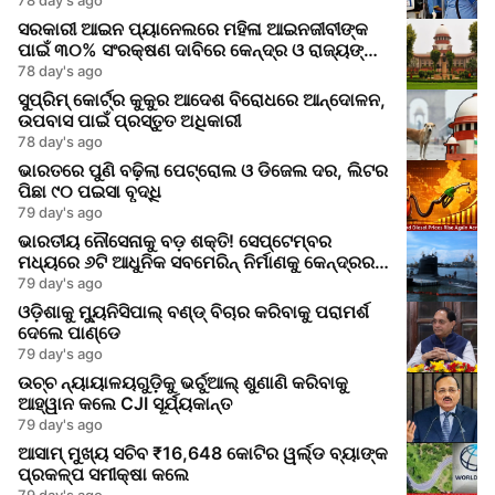
ସରକାରୀ ଆଇନ ପ୍ୟାନେଲରେ ମହିଳା ଆଇନଜୀବୀଙ୍କ
ପାଇଁ ୩୦% ସଂରକ୍ଷଣ ଦାବିରେ କେନ୍ଦ୍ର ଓ ରାଜ୍ୟଙ୍କୁ
ସୁପ୍ରିମକୋର୍ଟର ନୋଟିସ
78 day's ago
ସୁପ୍ରିମ୍ କୋର୍ଟ୍‌ର କୁକୁର ଆଦେଶ ବିରୋଧରେ ଆନ୍ଦୋଳନ,
ଉପବାସ ପାଇଁ ପ୍ରସ୍ତୁତ ଅଧିକାରୀ
78 day's ago
ଭାରତରେ ପୁଣି ବଢ଼ିଲା ପେଟ୍ରୋଲ ଓ ଡିଜେଲ ଦର, ଲିଟର
ପିଛା ୯୦ ପଇସା ବୃଦ୍ଧି
79 day's ago
ଭାରତୀୟ ନୌସେନାକୁ ବଡ଼ ଶକ୍ତି! ସେପ୍ଟେମ୍ବର
ମଧ୍ୟରେ ୬ଟି ଆଧୁନିକ ସବମେରିନ୍ ନିର୍ମାଣକୁ କେନ୍ଦ୍ରର
ମଞ୍ଜୁରି
79 day's ago
ଓଡ଼ିଶାକୁ ମ୍ୟୁନିସିପାଲ୍ ବଣ୍ଡ୍ ବିଚାର କରିବାକୁ ପରାମର୍ଶ
ଦେଲେ ପାଣ୍ଡେ
79 day's ago
ଉଚ୍ଚ ନ୍ୟାୟାଳୟଗୁଡ଼ିକୁ ଭର୍ଚୁଆଲ୍ ଶୁଣାଣି କରିବାକୁ
ଆହ୍ୱାନ କଲେ CJI ସୂର୍ଯ୍ୟକାନ୍ତ
79 day's ago
ଆସାମ୍ ମୁଖ୍ୟ ସଚିବ ₹16,648 କୋଟିର ୱର୍ଲ୍ଡ ବ୍ୟାଙ୍କ
ପ୍ରକଳ୍ପ ସମୀକ୍ଷା କଲେ
79 day's ago