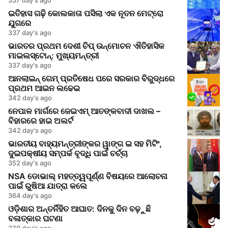
ଇତିହାସ ଗଢ଼ି କୋଲକାତା ପସିଲା ଏକ ନୂତନ ମେଟ୍ରୋ
ଯୁଗରେ
337 day's ago
ଭାରତର ପ୍ରଥମ ଦେଶୀ ଚିପ୍ ଉନ୍ମୋଚନ ଐତିହାସିକ
ମାଇଲସ୍ଟୋନ୍: ମୁଖ୍ୟମନ୍ତ୍ରୀ
337 day's ago
ଆନଲାଇନ୍ ଗେମ୍ ପ୍ରତିଷେଧ ପରେ ସରକାର ବିରୁଦ୍ଧରେ
ପ୍ରଥମ ଆଇନ ଲଢେଇ
342 day's ago
ନେପାଳ ମାର୍ଗରେ ଜେଇଏମ୍ ଆତଙ୍କବାଦୀ ଦାଖଲ –
ବିହାରରେ ହାଇ ଅଲର୍ଟ
342 day's ago
ଭାରତୀୟ ବାହ୍ୟମନ୍ତ୍ରୀଙ୍କର ୱାଙ୍ଗ ଇ ସହ ମିଟିଂ,
ଦୁଇପକ୍ଷୀୟ ସମ୍ପର୍କ ବୃଦ୍ଧି ପାଇଁ ଚର୍ଚ୍ଚା
352 day's ago
NSA ଡୋଭାଲ୍ ମହତ୍ତ୍ୱପୂର୍ଣ୍ଣ ବିଷୟରେ ଆଲୋଚନା
ପାଇଁ ରୁଷିଆ ଯାତ୍ରା କଲେ
364 day's ago
ଓଡ଼ିଶାର ଅନ୍ତର୍ନିହିତ ଆଘାତ: ଦିନକୁ ଦିନ ବଢ଼ୁଛି
ବଳାତ୍କାର ଘଟଣା
379 day's ago