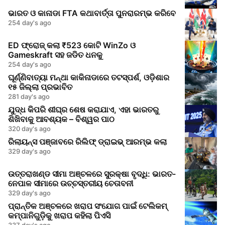
ଭାରତ ଓ କାନାଡା FTA କଥାବାର୍ତ୍ତା ପୁନରାରମ୍ଭ କରିବେ
254 day's ago
ED ଫ୍ରୋଜ୍ କଲା ₹523 କୋଟି WinZo ଓ
Gameskraft ସହ ଜଡିତ ଧନକୁ
254 day's ago
ଘୂର୍ଣ୍ଣିବାତ୍ୟା ମନ୍ଥା କାକିନାଡାରେ ତଟସ୍ପର୍ଶ, ଓଡ଼ିଶାର
୧୫ ଜିଲ୍ଲା ପ୍ରଭାବିତ
281 day's ago
ଯୁଦ୍ଧ କିପରି ଶୀଘ୍ର ଶେଷ କରାଯାଏ, ଏହା ଭାରତରୁ
ଶିଖିବାକୁ ଆବଶ୍ୟକ – ବିଶ୍ୱର ପାଠ
320 day's ago
ରିଲାୟନ୍ସ ପଞ୍ଜାବରେ ରିଲିଫ୍ ଡ୍ରାଇଭ୍ ଆରମ୍ଭ କଲା
329 day's ago
ଉତ୍ତରାଖଣ୍ଡ ସୀମା ଅଞ୍ଚଳରେ ସୁରକ୍ଷା ବୃଦ୍ଧି: ଭାରତ-
ନେପାଳ ସୀମାରେ ଉଚ୍ଚସ୍ତରୀୟ ଚେତାବନୀ
329 day's ago
ପ୍ରାନ୍ତିକ ଅଞ୍ଚଳରେ ଖରାପ ସଂଯୋଗ ପାଇଁ ଟେଲିକମ୍
କମ୍ପାନିଗୁଡ଼ିକୁ ଖରାପ କହିଲା ପିଏସି
337 day's ago