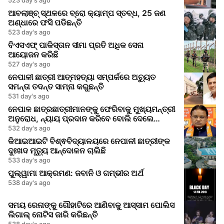
ଆବଲାଞ୍ଚ୍ ସ୍ଥଳରେ ବ୍ରୋ କ୍ୟାମ୍ପ ସ୍ତବ୍ଧ, 25 ଜଣ
ଅଣ୍ଧାରେ ଫସି ପଡିଛନ୍ତି
523 day's ago
ବିଏସଏଫ୍ ପାକିସ୍ତାନ ସୀମା ପ୍ରତି ଅଧିକ ସେନା
ଆୟୋଜନ କରିଛି
527 day's ago
ନେପାଳୀ ଛାତ୍ରୀ ଆତ୍ମହତ୍ୟା ସମ୍ପର୍କରେ ଅଚ୍ୟୁତ
ସମନ୍ତା ତଦନ୍ତ ସାମ୍ନା କରୁଛନ୍ତି
531 day's ago
ନେପାଳ ଛାତ୍ରଛାତ୍ରୀମାନଙ୍କୁ ଫେରିବାକୁ ମୁଖ୍ୟମନ୍ତ୍ରୀ
ଅନୁରୋଧ, ନ୍ୟାୟ ପ୍ରଦାନ କରିବେ ବୋଲି ଦେଲେ
ଆଶ୍ୱାସନା
532 day's ago
କିଆଇଆଇଟି ବିଶ୍ଵବିଦ୍ୟାଳୟରେ ନେପାଳୀ ଛାତ୍ରୀଙ୍କ
ଦୁଃଖଦ ମୃତ୍ୟୁ ଆନ୍ଦୋଳନ ଚାଲିଛି
533 day's ago
ପୁଲ୍ୱାମା ଆକ୍ରମଣ: ଜବାନି ଓ ଗମ୍ଭୀର ଅର୍ଥ
538 day's ago
ସମୟ ରେନାଙ୍କୁ ଗୌହାଟିରେ ଆଣିବାକୁ ଆସ୍ସାମ ପୋଲିସ
ଲିଗାଲ୍ ନୋଟିସ ଜାରି କରିଛନ୍ତି
538 day's ago