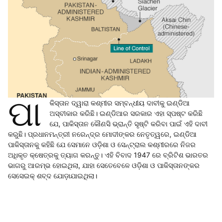
ପା
କିସ୍ତାନ ଦ୍ୱାରା କଶ୍ମୀର ସମ୍ବନ୍ଧୀୟ ଦାବୀକୁ ଇଣ୍ଡିଆ
ଅସ୍ବୀକାର କରିଛି। ଇଣ୍ଡିଆର ସରକାର ଏହା ସ୍ପଷ୍ଟ କରିଛି
ଯେ, ପାକିସ୍ତାନ କୌଣସି ଭ୍ରାନ୍ତି ସୃଷ୍ଟି କରିବା ପାଇଁ ଏହି ଦାବୀ
କରୁଛି। ପ୍ରଧାନମନ୍ତ୍ରୀ ନରେନ୍ଦ୍ର ମୋଦୀଙ୍କର ନେତୃତ୍ୱରେ, ଇଣ୍ଡିଆ
ପାକିସ୍ତାନକୁ କହିଛି ଯେ ସେମାନେ ଓଡ଼ିଶା ଓ ସେନ୍ଟ୍ରାଲ କଶ୍ମୀରରେ ନିଜର
ଅଧିକୃତ କ୍ଷେତ୍ରକୁ ତ୍ୟାଗ କରନ୍ତୁ। ଏହି ବିବାଦ 1947 ରେ ବ୍ରିଟିଶ ଭାରତର
ଭାଗରୁ ଆରମ୍ଭ ହୋଇଥିଲା, ଯାହା ସେତେବେଳେ ଓଡ଼ିଶା ଓ ପାକିସ୍ତାନଙ୍କର
ସେସେଇକ୍ ଶବ୍ଦ ଯୋଡ଼ାଯାଇଥିଲା।