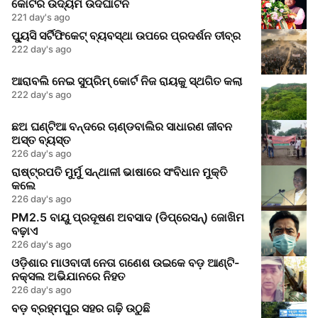
କୋଟିର ଉଦ୍ୟମ ଉଦଘାଟନ
221 day's ago
ପ୍ୟୁସି ସର୍ଟିଫିକେଟ୍ ବ୍ୟବସ୍ଥା ଉପରେ ପ୍ରଦର୍ଶନ ତୀବ୍ର
222 day's ago
ଆରାବଲି ନେଇ ସୁପ୍ରିମ୍ କୋର୍ଟ ନିଜ ରାୟକୁ ସ୍ଥଗିତ କଲା
222 day's ago
ଛଅ ଘଣ୍ଟିଆ ବନ୍ଦରେ ଚାଣ୍ଡବାଲିର ସାଧାରଣ ଜୀବନ
ଅସ୍ତ ବ୍ୟସ୍ତ
226 day's ago
ରାଷ୍ଟ୍ରପତି ମୁର୍ମୁ ସନ୍ଥାଳୀ ଭାଷାରେ ସଂବିଧାନ ମୁକ୍ତି
କଲେ
226 day's ago
PM2.5 ବାୟୁ ପ୍ରଦୂଷଣ ଅବସାଦ (ଡିପ୍ରେସନ୍) ଜୋଖିମ
ବଢ଼ାଏ
226 day's ago
ଓଡ଼ିଶାର ମାଓବାଦୀ ନେତା ଗଣେଶ ଉଇକେ ବଡ଼ ଆଣ୍ଟି-
ନକ୍ସଲ ଅଭିଯାନରେ ନିହତ
226 day's ago
ବଡ଼ ବ୍ରହ୍ମପୁର ସହର ଗଢ଼ି ଉଠୁଛି