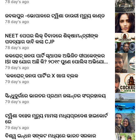
78 day's ago
ଜବଲପୁର -ଭୋପାଳରେ ଟ୍ୱିଶା ଡାଉରୀ ମୃତ୍ୟୁ କାଣ୍ଡ
78 day's ago
NEET ପେପର ଲିକ୍‌ ବିବାଦରେ ଶିକ୍ଷାମନ୍ତ୍ରୀଙ୍କ
ପଦତ୍ୟାଗ ଦାବି କଲା CJP
78 day's ago
କକରୋଚ୍ ଜନତା ପାର୍ଟି ସ୍ଥାପକ ଅଭିଜିତ ଦୀପକେଙ୍କର
ISI ସହ ଯୋଗ ଅଛି କି? ୨୦୧୯ ପୁଣେ ପୋଲିସ ଅଭିଯୋଗ
କଣ କହୁଛି
79 day's ago
‘କକରୋଚ୍ ଜନତା ପାର୍ଟି’ର X ଖାତା ବ୍ଲକ
79 day's ago
ସିନ୍ଧୁଦୁର୍ଗରେ ଭାରତର ପ୍ରଥମ ଜଳାନ୍ତର ସଂଗ୍ରହାଳୟ
79 day's ago
ଟ୍ୱିଶା ଦହେଜ ମୃତ୍ୟୁ ମାମଲା ମଧ୍ୟପ୍ରଦେଶ ହାଇକୋର୍ଟ
ରେ
79 day's ago
ବିଶ୍ୱ ଇନ୍ଧନ ସଙ୍କଟ ମଧ୍ୟରେ ଭାରତ ସରକାର