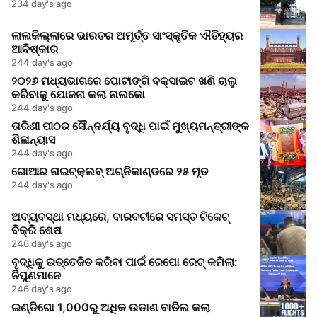
234 day's ago
ଲାଲକିଲ୍ଲାରେ ଭାରତର ଅମୂର୍ତ୍ତ ସାଂସ୍କୃତିକ ଐତିହ୍ୟର
ଆବିଷ୍କାର
244 day's ago
୨୦୨୬ ମଧ୍ୟଭାଗରେ ପୋଟାଙ୍ଗି ବକ୍ସାଇଟ ଖଣି ଚାଲୁ
କରିବାକୁ ଯୋଜନା କଲା ନାଲକୋ
244 day's ago
ତାରିଣୀ ପୀଠର ସୌନ୍ଦର୍ଯ୍ୟ ବୃଦ୍ଧି ପାଇଁ ମୁଖ୍ୟମନ୍ତ୍ରୀଙ୍କ
ଶିଳାନ୍ୟାସ
244 day's ago
ଗୋଆର ନାଇଟ୍‌କ୍ଲବ୍ ଅଗ୍ନିକାଣ୍ଡରେ ୨୫ ମୃତ
244 day's ago
ଅବ୍ୟବସ୍ଥା ମଧ୍ୟରେ, ବାରବଟୀରେ ସମସ୍ତ ଟିକେଟ୍
ବିକ୍ରି ଶେଷ
246 day's ago
ବୃଦ୍ଧିକୁ ଉତ୍ତେଜିତ କରିବା ପାଇଁ ରେପୋ ରେଟ୍ କମିଲା:
ନିପୁଣମାନେ
246 day's ago
ଇଣ୍ଡିଗୋ 1,000ରୁ ଅଧିକ ଉଡାଣ ବାତିଲ କଲା