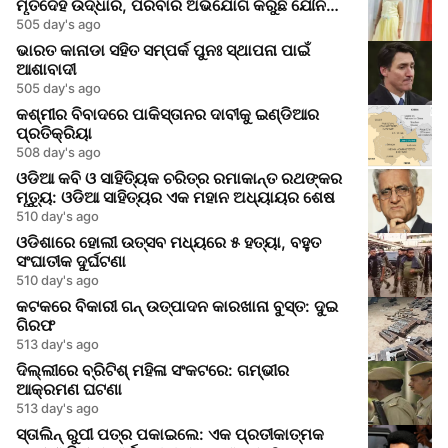
ମୃତଦେହ ଉଦ୍ଧାର, ପରିବାର ଅଭିଯୋଗ କରୁଛି ଯୌନ
ଆକ୍ରମଣର
505 day's ago
ଭାରତ କାନାଡା ସହିତ ସମ୍ପର୍କ ପୁନଃ ସ୍ଥାପନା ପାଇଁ
ଆଶାବାଦୀ
505 day's ago
କଶ୍ମୀର ବିବାଦରେ ପାକିସ୍ତାନର ଦାବୀକୁ ଇଣ୍ଡିଆର
ପ୍ରତିକ୍ରିୟା
508 day's ago
ଓଡିଆ କବି ଓ ସାହିତ୍ୟିକ ଚରିତ୍ର ରମାକାନ୍ତ ରଥଙ୍କର
ମୃତ୍ୟୁ: ଓଡିଆ ସାହିତ୍ୟର ଏକ ମହାନ ଅଧ୍ୟାୟର ଶେଷ
510 day's ago
ଓଡିଶାରେ ହୋଲୀ ଉତ୍ସବ ମଧ୍ୟରେ ୫ ହତ୍ୟା, ବହୁତ
ସଂଘାତୀକ ଦୁର୍ଘଟଣା
510 day's ago
କଟକରେ ବିକାରୀ ଗନ୍ ଉତ୍ପାଦନ କାରଖାନା ବୁସ୍ତ: ଦୁଇ
ଗିରଫ
513 day's ago
ଦିଲ୍ଲୀରେ ବ୍ରିଟିଶ୍ ମହିଳା ସଂକଟରେ: ଗମ୍ଭୀର
ଆକ୍ରମଣ ଘଟଣା
513 day's ago
ସ୍ତାଲିନ୍ ରୁପୀ ପତ୍ର ପକାଇଲେ: ଏକ ପ୍ରତୀକାତ୍ମକ