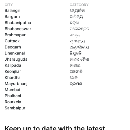
CITY
CATEGORY
Balangir
ଜ୍ୟୋତିଷ
Bargarh
ବାଣିଜ୍ୟ
Bhabanipatna
ଶିକ୍ଷା
Bhubaneswar
ମନୋରଞ୍ଜନ
Brahmapur
ଖାଦ୍ୟ
Cuttack
ସ୍ବାସ୍ଥ୍ୟ
Deogarh
ଅନ୍ତର୍ଜାତୀୟ
Dhenkanal
ନିଯୁକ୍ତି
Jharsuguda
ଜୀବନ ଶୈଳୀ
Kalipada
ଜାତୀୟ
Keonjhar
ରାଜନୀତି
Khordha
ଖେଳ
Mayurbhanj
ଭ୍ରମଣ
Mumbai
Phulbani
Rourkela
Sambalpur
Keep up to date with the latest