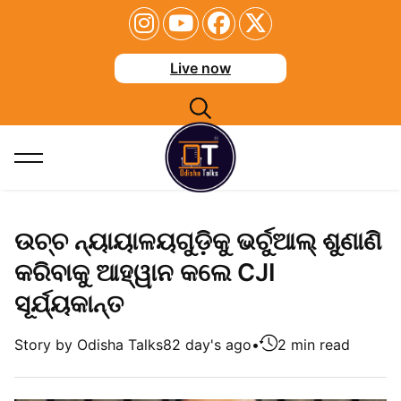
Live now
ଉଚ୍ଚ ନ୍ୟାୟାଳୟଗୁଡ଼ିକୁ ଭର୍ଚୁଆଲ୍ ଶୁଣାଣି
କରିବାକୁ ଆହ୍ୱାନ କଲେ CJI
ସୂର୍ଯ୍ୟକାନ୍ତ
Story by Odisha Talks
82 day's ago
•
2 min read