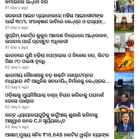
କମାଇଲେ ଇନ୍ଧନ ଦର
81 day's ago
ସରକାରୀ ଆଇନ ପ୍ୟାନେଲରେ ମହିଳା ଆଇନଜୀବୀଙ୍କ
ପାଇଁ ୩୦% ସଂରକ୍ଷଣ ଦାବିରେ କେନ୍ଦ୍ର ଓ ରାଜ୍ୟଙ୍କୁ
ସୁପ୍ରିମକୋର୍ଟର ନୋଟିସ
81 day's ago
ସୁପ୍ରିମ୍ କୋର୍ଟ୍‌ର କୁକୁର ଆଦେଶ ବିରୋଧରେ ଆନ୍ଦୋଳନ,
ଉପବାସ ପାଇଁ ପ୍ରସ୍ତୁତ ଅଧିକାରୀ
81 day's ago
ଭାରତରେ ପୁଣି ବଢ଼ିଲା ପେଟ୍ରୋଲ ଓ ଡିଜେଲ ଦର, ଲିଟର
ପିଛା ୯୦ ପଇସା ବୃଦ୍ଧି
82 day's ago
ଭାରତୀୟ ନୌସେନାକୁ ବଡ଼ ଶକ୍ତି! ସେପ୍ଟେମ୍ବର
ମଧ୍ୟରେ ୬ଟି ଆଧୁନିକ ସବମେରିନ୍ ନିର୍ମାଣକୁ କେନ୍ଦ୍ରର
ମଞ୍ଜୁରି
82 day's ago
ଓଡ଼ିଶାକୁ ମ୍ୟୁନିସିପାଲ୍ ବଣ୍ଡ୍ ବିଚାର କରିବାକୁ ପରାମର୍ଶ
ଦେଲେ ପାଣ୍ଡେ
82 day's ago
ଉଚ୍ଚ ନ୍ୟାୟାଳୟଗୁଡ଼ିକୁ ଭର୍ଚୁଆଲ୍ ଶୁଣାଣି କରିବାକୁ
ଆହ୍ୱାନ କଲେ CJI ସୂର୍ଯ୍ୟକାନ୍ତ
82 day's ago
ଆସାମ୍ ମୁଖ୍ୟ ସଚିବ ₹16,648 କୋଟିର ୱର୍ଲ୍ଡ ବ୍ୟାଙ୍କ