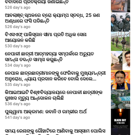
ବିବାଦରେ ପ୍ରତିକ୍ରିୟା ଜଣାଇଛନ୍ତି
526 day's ago
ଆବଲାଞ୍ଚ୍ ସ୍ଥଳରେ ବ୍ରୋ କ୍ୟାମ୍ପ ସ୍ତବ୍ଧ, 25 ଜଣ
ଅଣ୍ଧାରେ ଫସି ପଡିଛନ୍ତି
526 day's ago
ବିଏସଏଫ୍ ପାକିସ୍ତାନ ସୀମା ପ୍ରତି ଅଧିକ ସେନା
ଆୟୋଜନ କରିଛି
530 day's ago
ନେପାଳୀ ଛାତ୍ରୀ ଆତ୍ମହତ୍ୟା ସମ୍ପର୍କରେ ଅଚ୍ୟୁତ
ସମନ୍ତା ତଦନ୍ତ ସାମ୍ନା କରୁଛନ୍ତି
534 day's ago
ନେପାଳ ଛାତ୍ରଛାତ୍ରୀମାନଙ୍କୁ ଫେରିବାକୁ ମୁଖ୍ୟମନ୍ତ୍ରୀ
ଅନୁରୋଧ, ନ୍ୟାୟ ପ୍ରଦାନ କରିବେ ବୋଲି ଦେଲେ
ଆଶ୍ୱାସନା
535 day's ago
କିଆଇଆଇଟି ବିଶ୍ଵବିଦ୍ୟାଳୟରେ ନେପାଳୀ ଛାତ୍ରୀଙ୍କ
ଦୁଃଖଦ ମୃତ୍ୟୁ ଆନ୍ଦୋଳନ ଚାଲିଛି
536 day's ago
ପୁଲ୍ୱାମା ଆକ୍ରମଣ: ଜବାନି ଓ ଗମ୍ଭୀର ଅର୍ଥ
541 day's ago
ସମୟ ରେନାଙ୍କୁ ଗୌହାଟିରେ ଆଣିବାକୁ ଆସ୍ସାମ ପୋଲିସ