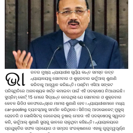
ଭା
ରତର ମୁଖ୍ୟ ନ୍ୟାୟାଧୀଶ ସୂର୍ଯ୍ୟ କାନ୍ତ ସମସ୍ତ ଉଚ୍ଚ
ନ୍ୟାୟାଳୟକୁ ସୋମବାର ଓ ଶୁକ୍ରବାର ଭର୍ଚୁଆଲ୍ ଶୁଣାଣି
କରିବାକୁ ଆହ୍ୱାନ କରିଛନ୍ତି। ପଶ୍ଚିମ ଏସିଆ ସଙ୍କଟ
ପରିସ୍ଥିତିରେ ଅନାବଶ୍ୟକ ଖର୍ଚ୍ଚ କମାଇବା ପାଇଁ ଏହି ପଦକ୍ଷେପ ନିଆଯାଇଛି।
ସୁପ୍ରିମ୍ କୋର୍ଟ୍ 15 ମେରେ ସିଦ୍ଧାନ୍ତ ନେଇଥିଲା ଯେ ସୋମବାର ଓ ଶୁକ୍ରବାର
କେବଳ ଭିଡିଓ କନଫରେନ୍ସ୍‌ରେ ମାମଲା ଶୁଣାଣି ହେବ। ନ୍ୟାୟାଧୀଶମାନେ ମଧ୍ୟ
car-pooling ବ୍ୟବସ୍ଥାକୁ ସମର୍ଥନ କରିଥିଲେ। ସିନିଅର୍ ଆଡଭୋକେଟ୍ ମୁକୁଲ୍
ରୋହତଗି ଓ ସୋଲିସିଟର୍ ଜେନେରାଲ୍ ତୁଷାର୍ ମେହତା ଏହି ପଦକ୍ଷେପକୁ ସ୍ୱାଗତ
କରି, ଭର୍ଚୁଆଲ୍ ଶୁଣାଣି ସୁଚାରୁ ଭାବରେ ଚାଲୁଥିବା କହିଛନ୍ତି। ନ୍ୟାୟାଳୟରେ
ପ୍ରଯୁକ୍ତିର ସଫଳ ପ୍ରୟୋଗ ଓ ସମ୍ପଦ ସଂରକ୍ଷଣରେ ଏହାକୁ ଗୁରୁତ୍ୱପୂର୍ଣ୍ଣ