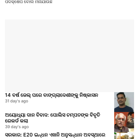
ପଦକ୍ଷେପ ବୋଲି ମନାଯାଉଛି
14 ବର୍ଷ ଜେଲ୍ ପରେ ବାଙ୍ଗ୍ଲାଦେଶୀଙ୍କୁ ନିଷ୍କାସନ
31 day's ago
ଅୟୋଧ୍ୟା ଦାନ ବିବାଦ: ପୋଲିସ ଚମ୍ପତଙ୍କ ବିବୃତି
ରେକର୍ଡ କଲା
39 day's ago
ସରକାର: E20 ଇନ୍ଧନ ଏଖନି ଅନୁସନ୍ଧାନ ଅବସ୍ଥାରେ