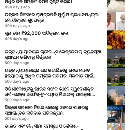
ମଧୁର ଜଳ ସଙ୍କଟ ବିପଦ ସୃଷ୍ଟି କରିଛି।
494 day's ago
ଉତ୍କଳ ଦିବସରେ ରାଷ୍ଟ୍ରପତି ମୁର୍ମୁ ଓ ପ୍ରଧାନମନ୍ତ୍ରୀ
ମୋଦୀଙ୍କର ଶୁଭେଚ୍ଛା
494 day's ago
ସୁନା ଦାମ ₹92,000 ଅତିକ୍ରମ କଲା
498 day's ago
ଉଚ୍ଚ ନ୍ୟାୟାଳୟର ଗ୍ରୀବାନ୍ସ ରେଡ୍ରେସାଲ୍ ବ୍ୟବସ୍ଥା
ସ୍ଥାପନ କରିବାକୁ ନିର୍ଦ୍ଦେଶ
500 day's ago
ଉଚ୍ଚ ନ୍ୟାୟାଳୟର ଗଛ କଟାଯିବାକୁ ନେଇ ମାନବ
ହତ୍ୟାଠାରୁ ଅଧିକ ଗମ୍ଭୀର ମତାମତ: ସରକାର ପାଇଁ
ଜାଗୃକତା ସଙ୍କେତ
500 day's ago
ଓଡିଶାକୋଷ୍ଟରୁ ଭାରତ ସଫଳ ଭାବେ ସ୍ୱଦେଶୀକୃତ
ଶର୍ଟ-ରେଞ୍ଜ ସର୍ଫେସ୍-ଟୁ-ଏୟାର୍ ମିସାଇଲ୍ ପରୀକ୍ଷା
କରିଲା
500 day's ago
ଦିଲ୍ଲୀ ସରକାର ତିହାର ଜେଲକୁ ସହରର ବାହାରକୁ
ସ୍ଥାନାନ୍ତର କରିବାର ପରିକଳ୍ପନା
501 day's ago
ଭାରତ ଏବଂ ଚୀନ୍ ସୀମା ସମସ୍ୟା ଓ କୈଲାଶ-