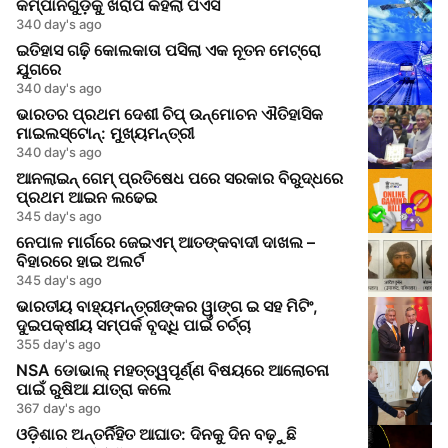
କମ୍ପାନିଗୁଡ଼ିକୁ ଖରାପ କହିଲା ପିଏସି
340 day's ago
ଇତିହାସ ଗଢ଼ି କୋଲକାତା ପସିଲା ଏକ ନୂତନ ମେଟ୍ରୋ
ଯୁଗରେ
340 day's ago
ଭାରତର ପ୍ରଥମ ଦେଶୀ ଚିପ୍ ଉନ୍ମୋଚନ ଐତିହାସିକ
ମାଇଲସ୍ଟୋନ୍: ମୁଖ୍ୟମନ୍ତ୍ରୀ
340 day's ago
ଆନଲାଇନ୍ ଗେମ୍ ପ୍ରତିଷେଧ ପରେ ସରକାର ବିରୁଦ୍ଧରେ
ପ୍ରଥମ ଆଇନ ଲଢେଇ
345 day's ago
ନେପାଳ ମାର୍ଗରେ ଜେଇଏମ୍ ଆତଙ୍କବାଦୀ ଦାଖଲ –
ବିହାରରେ ହାଇ ଅଲର୍ଟ
345 day's ago
ଭାରତୀୟ ବାହ୍ୟମନ୍ତ୍ରୀଙ୍କର ୱାଙ୍ଗ ଇ ସହ ମିଟିଂ,
ଦୁଇପକ୍ଷୀୟ ସମ୍ପର୍କ ବୃଦ୍ଧି ପାଇଁ ଚର୍ଚ୍ଚା
355 day's ago
NSA ଡୋଭାଲ୍ ମହତ୍ତ୍ୱପୂର୍ଣ୍ଣ ବିଷୟରେ ଆଲୋଚନା
ପାଇଁ ରୁଷିଆ ଯାତ୍ରା କଲେ
367 day's ago
ଓଡ଼ିଶାର ଅନ୍ତର୍ନିହିତ ଆଘାତ: ଦିନକୁ ଦିନ ବଢ଼ୁଛି