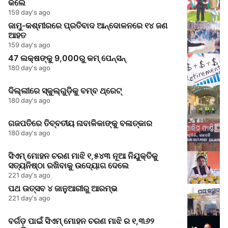
କଲେ
159 day's ago
ଜାମୁ-କଶ୍ମୀରରେ ପ୍ରତିବାଦ ଆନ୍ଦୋଳନରେ ୧୪ ଜଣ
ଆହତ
159 day's ago
47 ଲକ୍ଷଙ୍କୁ 9,000ରୁ କମ୍ ପେନ୍ସନ୍
180 day's ago
ଦିଲ୍ଲୀରେ ସ୍କୁଲ୍‌ଗୁଡ଼ିକୁ ବମ୍ବ ଥ୍ରେଟ୍
180 day's ago
ଗଜପତିରେ ତିବ୍ବତୀୟ ନାବାଳିକାଙ୍କୁ ବଳାତ୍କାର
180 day's ago
ସିଏମ୍ ମୋହନ ଚରଣ ମାଝି ୧,୫୪୩ ନୂଆ ନିଯୁକ୍ତିକୁ
ସତ୍ୟନିଷ୍ଠା ରଖିବାକୁ ଉଦ୍ୟୋଗ ଦେଲେ
221 day's ago
ପଥ ଉତ୍ସବ ୪ ଜାନୁଆରୀରୁ ଆରମ୍ଭ
221 day's ago
ବର୍ଗଡ଼ ପାଇଁ ସିଏମ୍ ମୋହନ ଚରଣ ମାଝି ର ୧,୩୬୨