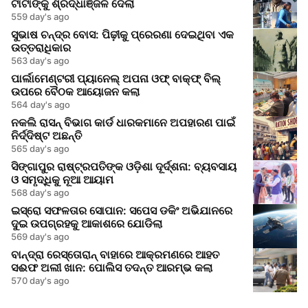
ଟାଟାଙ୍କୁ ଶ୍ରଦ୍ଧାଞ୍ଜଳି ଦେଲା
559 day's ago
ସୁଭାଷ ଚନ୍ଦ୍ର ବୋସ: ପିଢ଼ୀକୁ ପ୍ରେରଣା ଦେଇଥିବା ଏକ
ଉତ୍ତରାଧିକାର
563 day's ago
ପାର୍ଲାମେଣ୍ଟରୀ ପ୍ୟାନେଲ୍ ଅପନା ଓଫ୍ ବାକ୍ଫ୍ ବିଲ୍
ଉପରେ ବୈଠକ ଆୟୋଜନ କଲା
564 day's ago
ନକଲି ରାସନ୍ ବିଭାଗ କାର୍ଡ ଧାରକମାନେ ଅପହାରଣ ପାଇଁ
ନିର୍ଦ୍ଦିଷ୍ଟ ଅଛନ୍ତି
565 day's ago
ସିଙ୍ଗାପୁର ରାଷ୍ଟ୍ରପତିଙ୍କ ଓଡ଼ିଶା ଦୂର୍ଦ୍ଶନା: ବ୍ୟବସାୟ
ଓ ସମୃଦ୍ଧିକୁ ନୂଆ ଆୟାମ
568 day's ago
ଇସ୍ରୋ ସଫଳତାର ସୋପାନ: ସପେସ ଡକିଂ ଅଭିଯାନରେ
ଦୁଇ ଉପଗ୍ରହକୁ ଆକାଶରେ ଯୋଡିଲା
569 day's ago
ବାନ୍ଦ୍ରା ରେସ୍ତୋରାନ୍ ବାହାରେ ଆକ୍ରମଣରେ ଆହତ
ସଈଫ ଅଲୀ ଖାନ: ପୋଲିସ ତଦନ୍ତ ଆରମ୍ଭ କଲା
570 day's ago