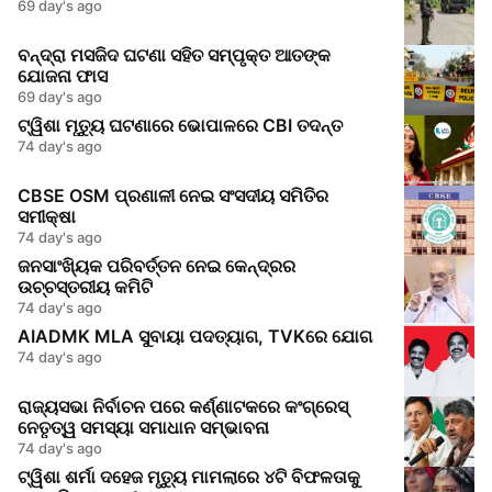
69 day's ago
ବନ୍ଦ୍ରା ମସଜିଦ ଘଟଣା ସହିତ ସମ୍ପୃକ୍ତ ଆତଙ୍କ
ଯୋଜନା ଫାସ
69 day's ago
ଟ୍ୱିଶା ମୃତ୍ୟୁ ଘଟଣାରେ ଭୋପାଳରେ CBI ତଦନ୍ତ
74 day's ago
CBSE OSM ପ୍ରଣାଳୀ ନେଇ ସଂସଦୀୟ ସମିତିର
ସମୀକ୍ଷା
74 day's ago
ଜନସାଂଖ୍ୟିକ ପରିବର୍ତ୍ତନ ନେଇ କେନ୍ଦ୍ରର
ଉଚ୍ଚସ୍ତରୀୟ କମିଟି
74 day's ago
AIADMK MLA ସୁବାୟା ପଦତ୍ୟାଗ, TVKରେ ଯୋଗ
74 day's ago
ରାଜ୍ୟସଭା ନିର୍ବାଚନ ପରେ କର୍ଣ୍ଣାଟକରେ କଂଗ୍ରେସ୍
ନେତୃତ୍ୱ ସମସ୍ୟା ସମାଧାନ ସମ୍ଭାବନା
74 day's ago
ଟ୍ୱିଶା ଶର୍ମା ଦହେଜ ମୃତ୍ୟୁ ମାମଲାରେ ୪ଟି ବିଫଳତାକୁ