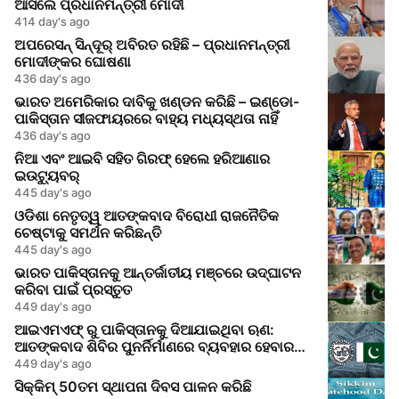
ଆସିଲେ ପ୍ରଧାନମନ୍ତ୍ରୀ ମୋଦୀ
414 day's ago
ଅପରେସନ୍ ସିନ୍ଦୂର୍ ଅବିରତ ରହିଛି – ପ୍ରଧାନମନ୍ତ୍ରୀ
ମୋଦୀଙ୍କର ଘୋଷଣା
436 day's ago
ଭାରତ ଅମେରିକାର ଦାବିକୁ ଖଣ୍ଡନ କରିଛି – ଇଣ୍ଡୋ-
ପାକିସ୍ତାନ ସୀଜଫାୟରରେ ବାହ୍ୟ ମଧ୍ୟସ୍ଥତା ନାହିଁ
436 day's ago
ନିଆ ଏବଂ ଆଇବି ସହିତ ଗିରଫ୍ ହେଲେ ହରିଆଣାର
ଇଉଟ୍ୟୁବର୍
445 day's ago
ଓଡିଶା ନେତୃତ୍ୱ ଆତଙ୍କବାଦ ବିରୋଧୀ ରାଜନୈତିକ
ଚେଷ୍ଟାକୁ ସମର୍ଥନ କରିଛନ୍ତି
445 day's ago
ଭାରତ ପାକିସ୍ତାନକୁ ଆନ୍ତର୍ଜାତୀୟ ମଞ୍ଚରେ ଉଦ୍‌ଘାଟନ
କରିବା ପାଇଁ ପ୍ରସ୍ତୁତ
449 day's ago
ଆଇଏମଏଫ୍ ରୁ ପାକିସ୍ତାନକୁ ଦିଆଯାଇଥିବା ଋଣ:
ଆତଙ୍କବାଦ ଶିବିର ପୁନର୍ନିର୍ମାଣରେ ବ୍ୟବହାର ହେବାର
ଆଶଙ୍କା
449 day's ago
ସିକ୍କିମ୍ 50ତମ ସ୍ଥାପନା ଦିବସ ପାଳନ କରିଛି