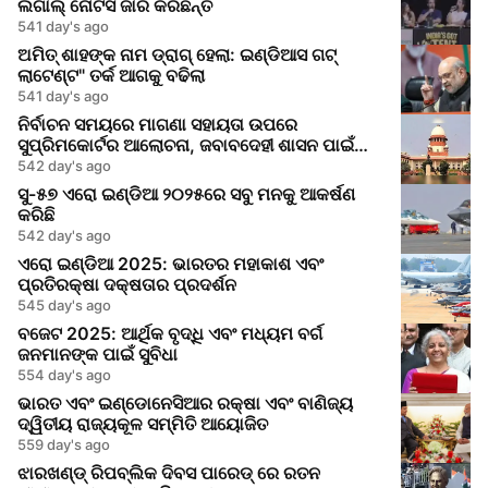
ଲିଗାଲ୍ ନୋଟିସ ଜାରି କରିଛନ୍ତି
541 day's ago
ଅମିତ୍ ଶାହଙ୍କ ନାମ ଡ୍ରାଗ୍ ହେଲା: ଇଣ୍ଡିଆସ ଗଟ୍
ଲାଟେଣ୍ଟ" ତର୍କ ଆଗକୁ ବଢିଲା
541 day's ago
ନିର୍ବାଚନ ସମୟରେ ମାଗଣା ସହାୟତା ଉପରେ
ସୁପ୍ରିମକୋର୍ଟର ଆଲୋଚନା, ଜବାବଦେହୀ ଶାସନ ପାଇଁ
ଆହ୍ୱାନ
542 day's ago
ସୁ-୫୭ ଏରୋ ଇଣ୍ଡିଆ ୨୦୨୫ରେ ସବୁ ମନକୁ ଆକର୍ଷଣ
କରିଛି
542 day's ago
ଏରୋ ଇଣ୍ଡିଆ 2025: ଭାରତର ମହାକାଶ ଏବଂ
ପ୍ରତିରକ୍ଷା ଦକ୍ଷତାର ପ୍ରଦର୍ଶନ
545 day's ago
ବଜେଟ 2025: ଆର୍ଥିକ ବୃଦ୍ଧି ଏବଂ ମଧ୍ୟମ ବର୍ଗ
ଜନମାନଙ୍କ ପାଇଁ ସୁବିଧା
554 day's ago
ଭାରତ ଏବଂ ଇଣ୍ଡୋନେସିଆର ରକ୍ଷା ଏବଂ ବାଣିଜ୍ୟ
ଦ୍ୱିତୀୟ ରାଜ୍ୟକୂଳ ସମ୍ମିତି ଆୟୋଜିତ
559 day's ago
ଝାରଖଣ୍ଡ୍ ରିପବ୍ଲିକ ଦିବସ ପାରେଡ୍ ରେ ରତନ