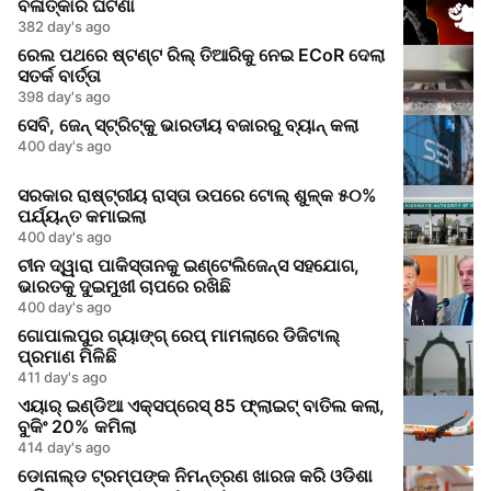
ବଳାତ୍କାର ଘଟଣା
382 day's ago
ରେଲ ପଥରେ ଷ୍ଟଣ୍ଟ ରିଲ୍ ତିଆରିକୁ ନେଇ ECoR ଦେଲା
ସତର୍କ ବାର୍ତ୍ତା
398 day's ago
ସେବି, ଜେନ୍‌ ସ୍ଟ୍ରିଟ୍‌କୁ ଭାରତୀୟ ବଜାରରୁ ବ୍ୟାନ୍ କଲା
400 day's ago
ସରକାର ରାଷ୍ଟ୍ରୀୟ ରାସ୍ତା ଉପରେ ଟୋଲ୍ ଶୁଳ୍କ ୫୦%
ପର୍ଯ୍ୟନ୍ତ କମାଇଲା
400 day's ago
ଚୀନ ଦ୍ୱାରା ପାକିସ୍ତାନକୁ ଇଣ୍ଟେଲିଜେନ୍ସ ସହଯୋଗ,
ଭାରତକୁ ଦୁଇମୁଖୀ ଚାପରେ ରଖିଛି
400 day's ago
ଗୋପାଲପୁର ଗ୍ୟାଙ୍ଗ୍ ରେପ୍ ମାମଲାରେ ଡିଜିଟାଲ୍
ପ୍ରମାଣ ମିଳିଛି
411 day's ago
ଏୟାର୍ ଇଣ୍ଡିଆ ଏକ୍ସପ୍ରେସ୍ 85 ଫ୍ଲାଇଟ୍ ବାତିଲ କଲା,
ବୁକିଂ 20% କମିଲା
414 day's ago
ଡୋନାଲ୍ଡ ଟ୍ରମ୍ପଙ୍କ ନିମନ୍ତ୍ରଣ ଖାରଜ କରି ଓଡିଶା