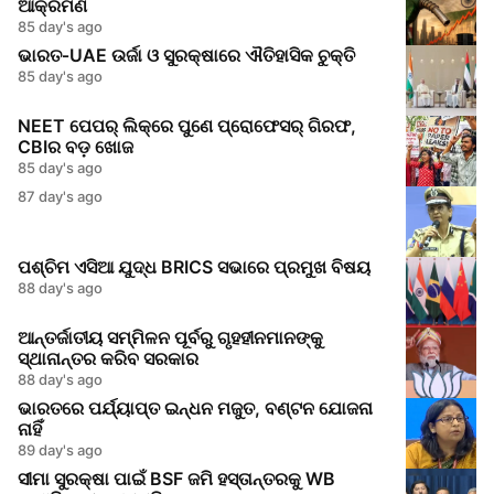
ଆକ୍ରମଣ
85 day's ago
ଭାରତ‑UAE ଉର୍ଜା ଓ ସୁରକ୍ଷାରେ ଐତିହାସିକ ଚୁକ୍ତି
85 day's ago
NEET ପେପର୍ ଲିକ୍‌ରେ ପୁଣେ ପ୍ରୋଫେସର୍‌ ଗିରଫ,
CBIର ବଡ଼ ଖୋଜ
85 day's ago
87 day's ago
ପଶ୍ଚିମ ଏସିଆ ଯୁଦ୍ଧ BRICS ସଭାରେ ପ୍ରମୁଖ ବିଷୟ
88 day's ago
ଆନ୍ତର୍ଜାତୀୟ ସମ୍ମିଳନ ପୂର୍ବରୁ ଗୃହହୀନମାନଙ୍କୁ
ସ୍ଥାନାନ୍ତର କରିବ ସରକାର
88 day's ago
ଭାରତରେ ପର୍ଯ୍ୟାପ୍ତ ଇନ୍ଧନ ମଜୁତ, ବଣ୍ଟନ ଯୋଜନା
ନାହିଁ
89 day's ago
ସୀମା ସୁରକ୍ଷା ପାଇଁ BSF ଜମି ହସ୍ତାନ୍ତରକୁ WB