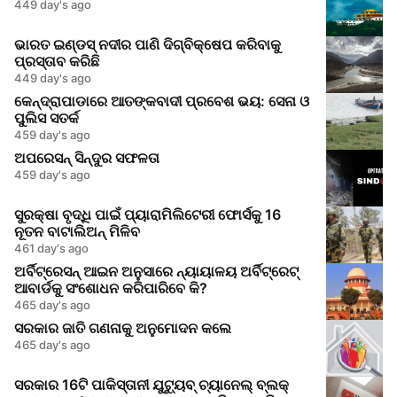
449 day's ago
ଭାରତ ଇଣ୍ଡସ୍ ନଦୀର ପାଣି ଦିଗ୍ବିକ୍ଷେପ କରିବାକୁ
ପ୍ରସ୍ତାବ କରିଛି
449 day's ago
କେନ୍ଦ୍ରାପାଡାରେ ଆତଙ୍କବାଦୀ ପ୍ରବେଶ ଭୟ: ସେନା ଓ
ପୁଲିସ ସତର୍କ
459 day's ago
ଅପରେସନ୍ ସିନ୍ଦୁର ସଫଳତା
459 day's ago
ସୁରକ୍ଷା ବୃଦ୍ଧି ପାଇଁ ପ୍ୟାରାମିଲିଟେରୀ ଫୋର୍ସକୁ 16
ନୂତନ ବାଟାଲିଅନ୍ ମିଳିବ
461 day's ago
ଅର୍ବିଟ୍ରେସନ୍ ଆଇନ ଅନୁସାରେ ନ୍ୟାୟାଳୟ ଅର୍ବିଟ୍ରେଟ୍
ଆବାର୍ଡକୁ ସଂଶୋଧନ କରିପାରିବେ କି?
465 day's ago
ସରକାର ଜାତି ଗଣନାକୁ ଅନୁମୋଦନ କଲେ
465 day's ago
ସରକାର 16ଟି ପାକିସ୍ତାନୀ ଯୁଟ୍ୟୁବ୍ ଚ୍ୟାନେଲ୍ ବ୍ଲକ୍