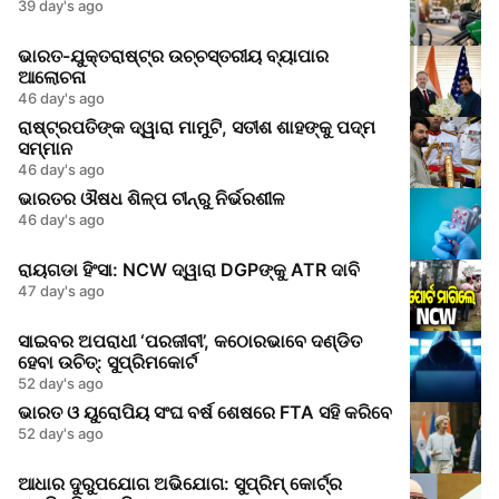
39 day's ago
ଭାରତ-ଯୁକ୍ତରାଷ୍ଟ୍ର ଉଚ୍ଚସ୍ତରୀୟ ବ୍ୟାପାର
ଆଲୋଚନା
46 day's ago
ରାଷ୍ଟ୍ରପତିଙ୍କ ଦ୍ୱାରା ମାମୁଟି, ସତୀଶ ଶାହଙ୍କୁ ପଦ୍ମ
ସମ୍ମାନ
46 day's ago
ଭାରତର ଔଷଧ ଶିଳ୍ପ ଚୀନ୍‌ରୁ ନିର୍ଭରଶୀଳ
46 day's ago
ରାୟଗଡା ହିଂସା: NCW ଦ୍ୱାରା DGPଙ୍କୁ ATR ଦାବି
47 day's ago
ସାଇବର ଅପରାଧୀ ‘ପରଜୀବୀ’, କଠୋରଭାବେ ଦଣ୍ଡିତ
ହେବା ଉଚିତ୍: ସୁପ୍ରିମକୋର୍ଟ
52 day's ago
ଭାରତ ଓ ୟୁରୋପିୟ ସଂଘ ବର୍ଷ ଶେଷରେ FTA ସହି କରିବେ
52 day's ago
ଆଧାର ଦୁରୁପଯୋଗ ଅଭିଯୋଗ: ସୁପ୍ରିମ୍ କୋର୍ଟ୍‌ର