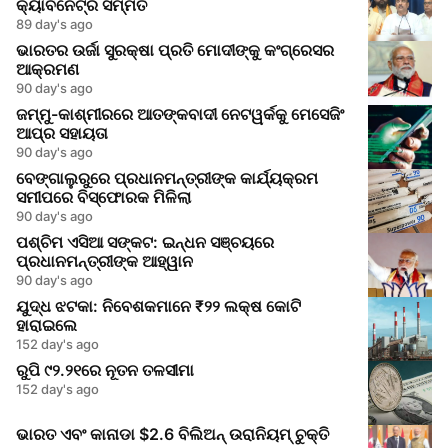
କ୍ୟାବିନେଟ୍‌ର ସମ୍ମତି
89 day's ago
ଭାରତର ଉର୍ଜା ସୁରକ୍ଷା ପ୍ରତି ମୋଦୀଙ୍କୁ କଂଗ୍ରେସର
ଆକ୍ରମଣ
90 day's ago
ଜମ୍ମୁ-କାଶ୍ମୀରରେ ଆତଙ୍କବାଦୀ ନେଟୱର୍କକୁ ମେସେଜିଂ
ଆପ୍‌ର ସହାୟତା
90 day's ago
ବେଙ୍ଗାଲୁରୁରେ ପ୍ରଧାନମନ୍ତ୍ରୀଙ୍କ କାର୍ଯ୍ୟକ୍ରମ
ସମୀପରେ ବିସ୍ଫୋରକ ମିଳିଲା
90 day's ago
ପଶ୍ଚିମ ଏସିଆ ସଙ୍କଟ: ଇନ୍ଧନ ସଞ୍ଚୟରେ
ପ୍ରଧାନମନ୍ତ୍ରୀଙ୍କ ଆହ୍ୱାନ
90 day's ago
ଯୁଦ୍ଧ ଝଟକା: ନିବେଶକମାନେ ₹୨୨ ଲକ୍ଷ କୋଟି
ହାରାଇଲେ
152 day's ago
ରୁପି ୯୨.୨୧ରେ ନୂତନ ତଳସୀମା
152 day's ago
ଭାରତ ଏବଂ କାନାଡା $2.6 ବିଲିଅନ୍ ଉରାନିୟମ୍ ଚୁକ୍ତି