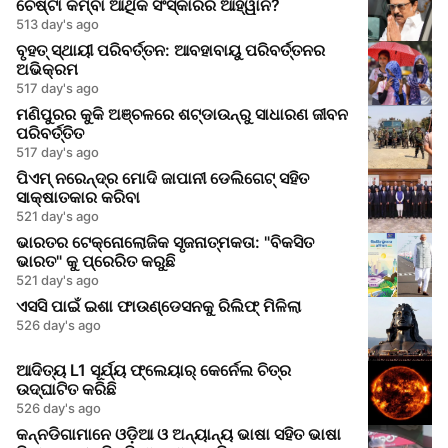
ଚେଷ୍ଟା କିମ୍ବା ଆର୍ଥିକ ସଂସ୍କାରର ଆହ୍ୱାନ?
513 day's ago
ବୃହତ୍ ସ୍ଥାୟୀ ପରିବର୍ତ୍ତନ: ଆବହାବାୟୁ ପରିବର୍ତ୍ତନର
ଅଭିକ୍ରମ
517 day's ago
ମଣିପୁରର କୁକି ଅଞ୍ଚଳରେ ଶଟ୍ଡାଉନ୍‌ରୁ ସାଧାରଣ ଜୀବନ
ପରିବର୍ତ୍ତିତ
517 day's ago
ପିଏମ୍ ନରେନ୍ଦ୍ର ମୋଦି ଜାପାନୀ ଡେଲିଗେଟ୍ ସହିତ
ସାକ୍ଷାତକାର କରିବା
521 day's ago
ଭାରତର ଟେକ୍ନୋଲୋଜିକ ସୃଜନାତ୍ମକତା: "ବିକସିତ
ଭାରତ" କୁ ପ୍ରେରିତ କରୁଛି
521 day's ago
ଏସସି ପାଇଁ ଇଶା ଫାଉଣ୍ଡେସନକୁ ରିଲିଫ୍ ମିଳିଲା
526 day's ago
ଆଦିତ୍ୟ L1 ସୂର୍ଯ୍ୟ ଫ୍ଲେୟାର୍ କେର୍ନେଲ ଚିତ୍ର
ଉଦ୍ଘାଟିତ କରିଛି
526 day's ago
କନ୍ନଡିଗାମାନେ ଓଡ଼ିଆ ଓ ଅନ୍ୟାନ୍ୟ ଭାଷା ସହିତ ଭାଷା