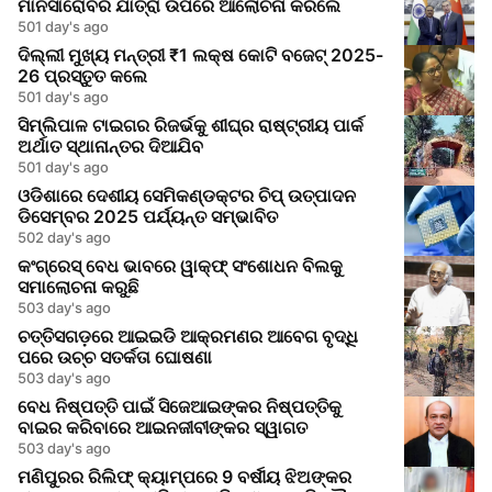
ମାନସାରୋବର ଯାତ୍ରା ଉପରେ ଆଲୋଚନା କରିଲେ
501 day's ago
ଦିଲ୍ଲୀ ମୁଖ୍ୟ ମନ୍ତ୍ରୀ ₹1 ଲକ୍ଷ କୋଟି ବଜେଟ୍ 2025-
26 ପ୍ରସ୍ତୁତ କଲେ
501 day's ago
ସିମ୍ଲିପାଳ ଟାଇଗର ରିଜର୍ଭକୁ ଶୀଘ୍ର ରାଷ୍ଟ୍ରୀୟ ପାର୍କ
ଅର୍ଥାତ ସ୍ଥାନାନ୍ତର ଦିଆଯିବ
501 day's ago
ଓଡିଶାରେ ଦେଶୀୟ ସେମିକଣ୍ଡକ୍ଟର ଚିପ୍ ଉତ୍ପାଦନ
ଡିସେମ୍ବର 2025 ପର୍ଯ୍ୟନ୍ତ ସମ୍ଭାବିତ
502 day's ago
କଂଗ୍ରେସ୍ ବେଧ ଭାବରେ ୱାକ୍ଫ୍ ସଂଶୋଧନ ବିଲକୁ
ସମାଲୋଚନା କରୁଛି
503 day's ago
ଚତ୍ତିସଗଡ଼ରେ ଆଇଇଡି ଆକ୍ରମଣର ଆବେଗ ବୃଦ୍ଧି
ପରେ ଉଚ୍ଚ ସତର୍କତା ଘୋଷଣା
503 day's ago
ବେଧ ନିଷ୍ପତ୍ତି ପାଇଁ ସିଜେଆଇଙ୍କର ନିଷ୍ପତ୍ତିକୁ
ବାଇର କରିବାରେ ଆଇନଜୀବୀଙ୍କର ସ୍ୱାଗତ
503 day's ago
ମଣିପୁରର ରିଲିଫ୍ କ୍ୟାମ୍ପରେ 9 ବର୍ଷୀୟ ଝିଅଙ୍କର