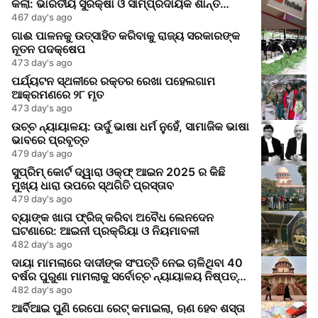
କଲା: ଭାରତୀୟ ସୁରକ୍ଷା ଓ ସାମ୍ପ୍ରଦାୟିକ ଶାନ୍ତି
ଉପରେ ଭ୍ରମ ତଥ୍ୟ ପ୍ରଚାର
467 day's ago
ଗାଈ ପାଳନକୁ ଉତ୍ସାହିତ କରିବାକୁ ରାଜ୍ୟ ସରକାରଙ୍କ
ନୂତନ ପଦକ୍ଷେପ
473 day's ago
ପର୍ଯ୍ୟଟନ ସ୍ଥଳୀରେ ରକ୍ତର ରେଖା ପହେଲଗାମ
ଆକ୍ରମଣରେ ୨୮ ମୃତ
473 day's ago
ଉଚ୍ଚ ନ୍ୟାୟାଳୟ: ଉର୍ଦୁ ଭାଷା ଧର୍ମ ନୁହେଁ, ସାମାଜିକ ଭାଷା
ଭାବରେ ପ୍ରବୃତ୍ତ
479 day's ago
ସୁପ୍ରିମ୍ କୋର୍ଟ ଦ୍ୱାରା ଓକ୍‌ଫ୍ ଆଇନ 2025 ର କିଛି
ମୁଖ୍ୟ ଧାରା ଉପରେ ସ୍ଥଗିତି ପ୍ରସ୍ତାବ
479 day's ago
ବ୍ୟାଙ୍କ ଖାତା ଫ୍ରିଜ୍ କରିବା ଅବୈଧ ଲେନଦେନ
ଘଟଣାରେ: ଆଇନୀ ପ୍ରକ୍ରିୟା ଓ ନିୟମାବଳୀ
482 day's ago
ଦାୟା ମାମଲାରେ ଦାଦୀଙ୍କ ସଂପତ୍ତି ନେଇ ଚାଳିଥିବା 40
ବର୍ଷର ପୁରୁଣା ମାମଲାକୁ ସର୍ବୋଚ୍ଚ ନ୍ୟାୟାଳୟ ନିଷ୍ପତ୍ତି
କଲା
482 day's ago
ଆର୍ବିଆଇ ପୁଣି ରେପୋ ରେଟ୍ କମାଇଲା, ଋଣ ହେବ ଶସ୍ତା