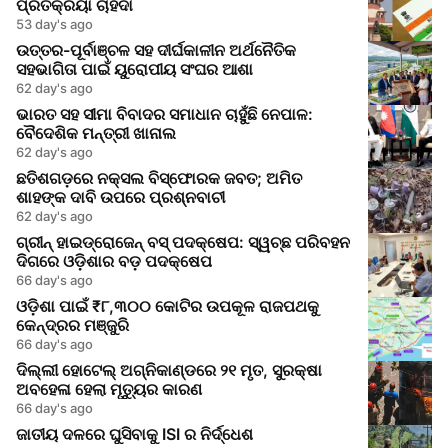
ପ୍ରତିକ୍ରିୟା ଚାହିଦା
53 day's ago
ଉତ୍ତର-ପୂର୍ବାଞ୍ଚଳ ସହ ଦୀର୍ଘକାଳୀନ ଅର୍ଥନୈତିକ
ସହଭାଗିତା ପାଇଁ ୟୁରୋପୀୟ ସଂଘର ଆଶା
62 day's ago
ଭାରତ ସହ ସୀମା ବିବାଦର ସମାଧାନ ଚାହୁଁଛି ନେପାଳ:
ବୈଦେଶିକ ମନ୍ତ୍ରୀ ଖାନାଲ
62 day's ago
ଛତିଶଗଡ଼ରେ ନକ୍ସଲ ବିସ୍ଫୋରକ ଜବତ; ଅମିତ
ଶାହଙ୍କ ଦାବି ଉପରେ ପ୍ରଶ୍ନବାଚୀ
62 day's ago
ଗ୍ରୀନ୍ ହାଇଡ୍ରୋଜେନ୍ ବସ୍ ପଦକ୍ଷେପ: ସ୍ୱଚ୍ଛ ପରିବହନ
ଦିଗରେ ଓଡ଼ିଶାର ବଡ଼ ପଦକ୍ଷେପ
66 day's ago
ଓଡ଼ିଶା ପାଇଁ ₹୮,୩୦୦ କୋଟିର ଉପକୂଳ ରାଜପଥକୁ
କେନ୍ଦ୍ରର ମଞ୍ଜୁରି
66 day's ago
ଦିଲ୍ଲୀ ହୋଟେଲ୍ ଅଗ୍ନିକାଣ୍ଡରେ ୨୧ ମୃତ, ସୁରକ୍ଷା
ଅବହେଳା ହେଲା ମୃତ୍ୟୁର କାରଣ
66 day's ago
ଜାତୀୟ ଦଳରେ ଘୁସିବାକୁ ISI ର ନିର୍ଦ୍ଧେଶ