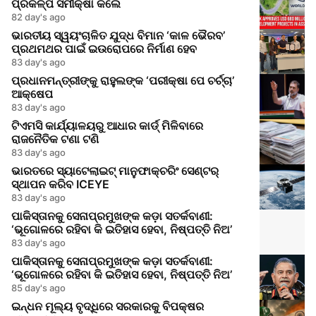
ପ୍ରକଳ୍ପ ସମୀକ୍ଷା କଲେ
82 day's ago
ଭାରତୀୟ ସ୍ୱୟଂଚାଳିତ ଯୁଦ୍ଧ ବିମାନ ‘କାଳ ଭୈରବ’
ପ୍ରଥମଥର ପାଇଁ ଇଉରୋପରେ ନିର୍ମାଣ ହେବ
83 day's ago
ପ୍ରଧାନମନ୍ତ୍ରୀଙ୍କୁ ରାହୁଲଙ୍କ ‘ପରୀକ୍ଷା ପେ ଚର୍ଚ୍ଚା’
ଆକ୍ଷେପ
83 day's ago
ଟିଏମସି କାର୍ଯ୍ୟାଳୟରୁ ଆଧାର କାର୍ଡ୍ ମିଳିବାରେ
ରାଜନୈତିକ ଟଣା ଟଣି
83 day's ago
ଭାରତରେ ସ୍ୟାଟେଲାଇଟ୍ ମାନୁଫାକ୍ଚରିଂ ସେଣ୍ଟର୍
ସ୍ଥାପନ କରିବ ICEYE
83 day's ago
ପାକିସ୍ତାନକୁ ସେନାପ୍ରମୁଖଙ୍କ କଡ଼ା ସତର୍କବାଣୀ:
‘ଭୂଗୋଳରେ ରହିବା କି ଇତିହାସ ହେବା, ନିଷ୍ପତ୍ତି ନିଅ’
83 day's ago
ପାକିସ୍ତାନକୁ ସେନାପ୍ରମୁଖଙ୍କ କଡ଼ା ସତର୍କବାଣୀ:
‘ଭୂଗୋଳରେ ରହିବା କି ଇତିହାସ ହେବା, ନିଷ୍ପତ୍ତି ନିଅ’
85 day's ago
ଇନ୍ଧନ ମୂଲ୍ୟ ବୃଦ୍ଧିରେ ସରକାରକୁ ବିପକ୍ଷର