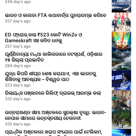
246 day's ago
ଭାରତ ଓ କାନାଡା FTA କଥାବାର୍ତ୍ତା ପୁନରାରମ୍ଭ କରିବେ
257 day's ago
ED ଫ୍ରୋଜ୍ କଲା ₹523 କୋଟି WinZo ଓ
Gameskraft ସହ ଜଡିତ ଧନକୁ
257 day's ago
ଘୂର୍ଣ୍ଣିବାତ୍ୟା ମନ୍ଥା କାକିନାଡାରେ ତଟସ୍ପର୍ଶ, ଓଡ଼ିଶାର
୧୫ ଜିଲ୍ଲା ପ୍ରଭାବିତ
284 day's ago
ଯୁଦ୍ଧ କିପରି ଶୀଘ୍ର ଶେଷ କରାଯାଏ, ଏହା ଭାରତରୁ
ଶିଖିବାକୁ ଆବଶ୍ୟକ – ବିଶ୍ୱର ପାଠ
323 day's ago
ରିଲାୟନ୍ସ ପଞ୍ଜାବରେ ରିଲିଫ୍ ଡ୍ରାଇଭ୍ ଆରମ୍ଭ କଲା
332 day's ago
ଉତ୍ତରାଖଣ୍ଡ ସୀମା ଅଞ୍ଚଳରେ ସୁରକ୍ଷା ବୃଦ୍ଧି: ଭାରତ-
ନେପାଳ ସୀମାରେ ଉଚ୍ଚସ୍ତରୀୟ ଚେତାବନୀ
332 day's ago
ପ୍ରାନ୍ତିକ ଅଞ୍ଚଳରେ ଖରାପ ସଂଯୋଗ ପାଇଁ ଟେଲିକମ୍