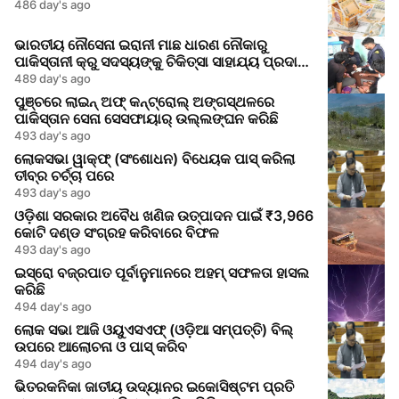
486 day's ago
ଭାରତୀୟ ନୌସେନା ଇରାନୀ ମାଛ ଧାରଣ ନୌକାରୁ
ପାକିସ୍ତାନୀ କ୍ରୁ ସଦସ୍ୟଙ୍କୁ ଚିକିତ୍ସା ସାହାଯ୍ୟ ପ୍ରଦାନ
କଲେ
489 day's ago
ପୁଞ୍ଚରେ ଲାଇନ୍ ଅଫ୍ କନ୍ଟ୍ରୋଲ୍ ଅଙ୍ଗସ୍ଥଳରେ
ପାକିସ୍ତାନ ସେନା ସେସଫାୟାର୍ ଉଲ୍ଲଙ୍ଘନ କରିଛି
493 day's ago
ଲୋକସଭା ୱାକ୍ଫ୍ (ସଂଶୋଧନ) ବିଧେୟକ ପାସ୍ କରିଲା
ତୀବ୍ର ଚର୍ଚ୍ଚା ପରେ
493 day's ago
ଓଡ଼ିଶା ସରକାର ଅବୈଧ ଖଣିଜ ଉତ୍ପାଦନ ପାଇଁ ₹3,966
କୋଟି ଦଣ୍ଡ ସଂଗ୍ରହ କରିବାରେ ବିଫଳ
493 day's ago
ଇସ୍ରୋ ବଜ୍ରପାତ ପୂର୍ବାନୁମାନରେ ଅହମ୍ ସଫଳତା ହାସଲ
କରିଛି
494 day's ago
ଲୋକ ସଭା ଆଜି ଓୟୁଏସଏଫ୍ (ଓଡ଼ିଆ ସମ୍ପତ୍ତି) ବିଲ୍
ଉପରେ ଆଲୋଚନା ଓ ପାସ୍ କରିବ
494 day's ago
ଭିତରକନିକା ଜାତୀୟ ଉଦ୍ୟାନର ଇକୋସିଷ୍ଟମ ପ୍ରତି