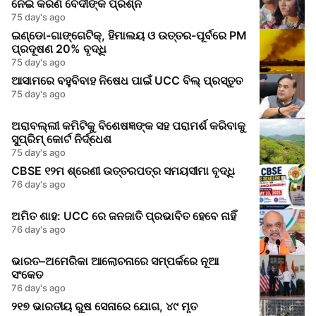
ନେଇ କିରଣ ବେଦୀଙ୍କ ପ୍ରଶ୍ନ
75 day's ago
ଇଣ୍ଡୋ-ଗାଙ୍ଗେଟିକ୍, ହିମାଲୟ ଓ ଉତ୍ତର-ପୂର୍ବରେ PM
ପ୍ରଦୂଷଣ 20% ବୃଦ୍ଧି
75 day's ago
ଆସାମରେ ବହୁବିବାହ ନିଷେଧ ପାଇଁ UCC ବିଲ୍ ପ୍ରସ୍ତୁତ
75 day's ago
ଅରାବଲ୍ଲୀ କମିଟିକୁ ବିଶେଷଜ୍ଞଙ୍କ ସହ ପରାମର୍ଶ କରିବାକୁ
ସୁପ୍ରିମ୍‌ କୋର୍ଟ ନିର୍ଦ୍ଧେଶ
75 day's ago
CBSE ୧୨ମ ଶ୍ରେଣୀ ଉତ୍ତରପତ୍ର ସମୟସୀମା ବୃଦ୍ଧି
76 day's ago
ଅମିତ ଶାହ: UCC ରେ ଜନଜାତି ପ୍ରଭାବିତ ହେବେ ନାହିଁ
76 day's ago
ଭାରତ–ଅମେରିକା ଆଲୋଚନାରେ ସମ୍ପର୍କରେ ନୂଆ
ସଂକେତ
76 day's ago
୨୧୭ ଭାରତୀୟ ରୁଷ ସେନାରେ ଯୋଗ, ୪୯ ମୃତ